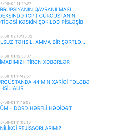
6-08-02 11:20:27
RRUPSİYANIN QAVRANILMASI
DEKSİNDƏ (CPI) GÜRCÜSTANIN
TİCƏSİ KƏSKİN ŞƏKİLDƏ PİSLƏŞİB
6-08-02 10:35:32
LSUZ TƏHSİL, AMMA BİR ŞƏRTLƏ...
6-08-01 12:58:07
İMADIMIZI İTİRƏN XƏBƏRLƏR
6-08-01 11:42:57
RCÜSTANDA 44 MİN XARİCİ TƏLƏBƏ
HSİL ALIR
6-08-01 11:15:08
ÜM – DÖRD HƏRFLİ HƏQİQƏT
6-08-01 11:02:16
NİLİKÇİ REJİSSORLARIMIZ