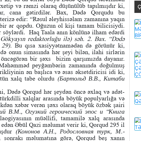
xetip və rəmzi olaraq düşünülüb tapılmışdır ki,
Ç
lar, cana gətirdilər. Bax, Dədə Qorqudu bu
erizə edir: “Rəsul əleyhissəlam zamanına yaqın
bir ər qopdu. Oğuzun ol kişi tamam bilicisiydi.
r söylərdi. Haq Taala anın könlünə ilham edərdi
Gökyayın redaktorluğu ilə) səh. 2. Bax. “Dədə
 29).
Bu qısa xasiyyətnamədən də görünür ki,
 də onun simasında hər şeyi bilən, ilahi sirlərin
 öncəgörən bir şəxs bizim qarşımızda dayanır.
, Məhəmməd peyğəmbərin zamanında doğulmuş
ikliyinin ən başlıca və əsas əksetdiricisi idi ki,
tün xalq tabe olurdu
(Бартольд В.В., Китаби
mi, Dədə Qorqud hər şeydən öncə əxlaq və adət-
türkdilli xalqlar arasında böyük populyarlığa və
kdən xəbər verən şəxs olaraq böyük özbək şairi
ий В.М., Огузкий героический эпос и “Книга
ogiyasının müəllifi, tamamilə xalq arasında
 edən Əbül Qazi məlumat verir ki, Qorqud 295 il
uşdur
(Кононов А.Н., Родословная турк, М.-
 sonrakı məlumatına görə, Qorqud beş xanın