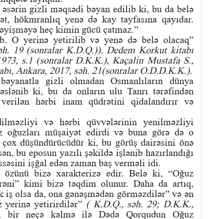
 əsərin gizli məqsədi bəyan edilib ki, bu da belə
ət, hökmranlıq yenə də kay tayfasına qayıdar.
dəyişməyə heç kimin gücü çatmaz.”
ib. O yerinə yetirilib və yenə də belə olacaq”
h. 19 (sonralar K.D.Q.)).
Dedem Korkut kitabı
973, s.1 (sonralar D.K.K.),
Kaçalin Mustafa S.,
bı, Ankara, 2017, səh. 21(sonralar O.D.D.K.K.).
bəyanatla gizli olmadan Osmanlıların dünya
əslənib ki, bu da onların ulu Tanrı tərəfindən
 verilən hərbi inam qüdrətini qidalandırır və
ilməzliyi və hərbi qüvvələrinin yenilməzliyi
 oğuzları müşaiyət edirdi və buna görə də o
a çox düşündürücüdür ki, bu görüş dairəsini önə
n, bu eposun yazılı şəkildə işlənib hazırlandığı
səsini işğal edən zaman baş verməli idi.
özünü bizə xarakterizə edir. Belə ki, “Oğuz
türəni” kimi bizə təqdim olunur. Daha da artıq,
sik iş olsa da, ona gənəşmədən görməzdilər” və ən
 yerinə yetirirdilər”
( K.D.Q., səh. 29; D.K.K.,
, bir neçə kəlmə ilə Dədə Qorqudun Oğuz