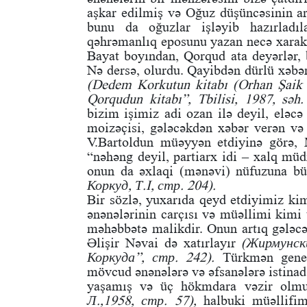
aşkar edilmiş və Oğuz düşüncəsinin ar
bunu da oğuzlar işləyib hazırladı
qəhrəmanlıq eposunu yazan necə xarakt
Bayat boyından, Qorqud ata deyərlər, 
Nə dersə, olurdu. Qayibdən dürlü xəbə
(Dedem Korkutun kitabı (Orhan Şaik 
Qorqudun kitabı”, Tbilisi, 1987, səh.
bizim işimiz adi ozan ilə deyil, eləcə
moizəçisi, gələcəkdən xəbər verən və
V.Bartoldun müəyyən etdiyinə görə
“nəhəng deyil, partiarx idi – xalq müdr
onun da əxlaqi (mənəvi) nüfuzuna bü
Коркуд, Т.I, стр. 204).
Bir sözlə, yuxarıda qeyd etdiyimiz ki
ənənələrinin carçısı və müəllimi kimi 
məhəbbətə malikdir. Onun artıq gələcə
Əlişir Nəvai də xatırlayır
(Жирмунск
Коркуда”, стр. 242).
Türkmən genela
mövcud ənənələrə və əfsanələrə istinad
yaşamış və üç hökmdara vəzir olm
Л.,1958, стр. 57),
halbuki müəllifim