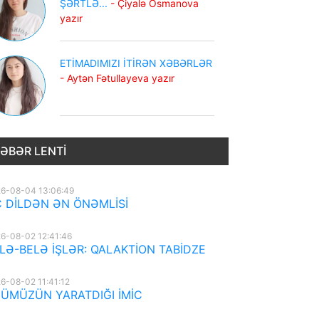
ŞƏRTLƏ...
- Çiyalə Osmanova
yazır
ETİMADIMIZI İTİRƏN XƏBƏRLƏR
- Aytən Fətullayeva yazır
ƏBƏR LENTI
6-08-04 13:06:49
 DİLDƏN ƏN ÖNƏMLİSİ
6-08-02 12:41:46
LƏ-BELƏ İŞLƏR: QALAKTİON TABİDZE
6-08-02 11:41:12
ÜMÜZÜN YARATDIĞI İMİC