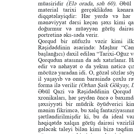
müasiridir
(Elə orada, səh 60).
Əbül 
material tarixi gerçəklikdən kəna
diqqətəlayiqdir: Hər yerdə və hər
mənəviyyat dərsi keçən şəxs kimi qa
doğurmur və müəyyən görüş dairəs
portretinə əks-səda verir.
Qorqud bir nüfuzlu vəzir kimi ilki
Rəşidəddinin əsərində: Məşhur “Cəm
başlanğıcı) daxil edilən “Tarixi-Oğuz 
Qorqudun atasının da adı xatırlanır. H
edir və nəhayət o da yekun nəticə çı
möcüzə yaradan idi. O, gözəl sözlər sö
il yaşayıb və onun barəsində çoxlu r
forma ilə verilir
(Orhan Şaik Gökyay, D
Əbül Qazi və Rəşidəddinin Qorqud ba
xronikaları, hər şeydən öncə o baxımd
şəxsiyyəti bir müdrik öyüdverici ki
mənim fikrimcə, bu xalq fantaziyasının
şərtləndirilmişdir ki, bu da ideal və
həqiqətdə xalqın görüş dairəsi vəzirl
gələcək taleyi bilən kimi bizə təqdim 