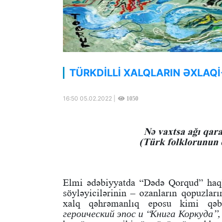
TÜRKDİLLİ XALQLARIN ƏXLAQİ-
16:50 05.02.2022 |
1050
Nə vaxtsa ağı qar
(Türk folklorunun e
Elmi ədəbiyyatda “Dədə Qorqud” haql
söyləyicilərinin – ozanların qopuzları
xalq qəhrəmanlıq eposu kimi qə
героический эпос и “Книга Коркуда”, 