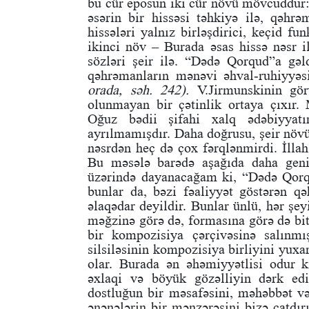
bu cür eposun iki cür növü mövcuddur:
əsərin bir hissəsi təhkiyə ilə, qəhrə
hissələri yalnız birləşdirici, keçid fu
ikinci növ – Burada əsas hissə nəsr i
sözləri şeir ilə. “Dədə Qorqud”a gəld
qəhrəmanların mənəvi əhval-ruhiyyəsi
orada, səh. 242).
V.Jirmunskinin gör
olunmayan bir çətinlik ortaya çıxır. 
Oğuz bədii şifahi xalq ədəbiyyatı
ayrılmamışdır. Daha doğrusu, şeir növ
nəsrdən heç də çox fərqlənmirdi. İllah
Bu məsələ barədə aşağıda daha geni
üzərində dayanacağam ki, “Dədə Qorq
bunlar da, bəzi fəaliyyət göstərən qə
əlaqədar deyildir. Bunlar ünlü, hər şe
məğzinə görə də, formasına görə də bit
bir kompozisiya çərçivəsinə salınmı
silsiləsinin kompozisiya birliyini yuxa
olar. Burada ən əhəmiyyətlisi odur k
əxlaqi və böyük gözəlliyin dərk edi
dostluğun bir məsafəsini, məhəbbət və 
ənənələrin bir mənzərəsini bizə çatdır