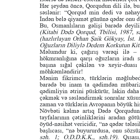
Hər şeydən öncə, Qorqudun dili ilə, bu
səslənir: “Qorqud min dedi və nəhay
İndən belə qiyamət gününə qədər onu 
Bu, Osmanlıların gəlişi barədə deyil
(Kitabi Dədə Qorqud, Tbilisi, 1987, sə
(hazlırlayan Orhan Şaik Gökyay, İst. 1
Oğuzların Diliylə Dedem Korkutun Kita
Məlumdur ki, çağırış vərəqi ilə – 
hökmranlığına qarşı oğuzların iradı s
başına sığal çəkilən və xeyir-duası
möhkəmləndirir!
Mənim fikrimcə, türklərin məğlubed
barədə bu inam ta qədimdən mübariz
qədimliyin ətrini püskürür, lakin dah
çəkmək və səsləndirmək sonralar xüsusə
zaman və türklərin Avropanın böyük his
Növbəti kəlmə artıq Dədə Qorqudun 
tayfalarının çətinliklərini aradan gö
öyüd-nəsihət vericidir, “nə qədər tələ
başlıcası, “nə buyururdusa, onu sözsüz
səh. 1; O.D.D.K.K., səh.19).
Qısası