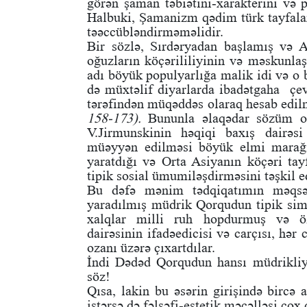
görən şaman təbiətini-xarakterini və p
Halbuki, Şamanizm qədim türk tayfalar
təəccübləndirməməlidir.
Bir sözlə, Sırdəryadan başlamış və A
oğuzların köçərililiyinin və məskunla
adı böyük populyarlığa malik idi və o 
də müxtəlif diyarlarda ibadətgaha çevi
tərəfindən müqəddəs olaraq hesab edil
158-173).
Bununla əlaqədar sözüm o
V.Jirmunskinin həqiqi baxış dairəsi
müəyyən edilməsi böyük elmi marağı 
yaratdığı və Orta Asiyanın köçəri tay
tipik sosial ümumiləşdirməsini təşkil 
Bu dəfə mənim tədqiqatımın məqsəd
yaradılmış müdrik Qorqudun tipik simas
xalqlar milli ruh hopdurmuş və özl
dairəsinin ifadəedicisi və carçısı, hə
ozanı üzərə çıxartdılar.
İndi Dədəd Qorqudun hansı müdrikliy
söz!
Qısa, lakin bu əsərin girişində bircə 
istərsə də fəlsəfi-estetik məcəlləsi çox 