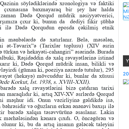
Qazinin söylədiklərində xronologiya və faktiki
ra çıxmasına baxmayaraq bir şey hər halda
 zaman Dədə Qorqud müdrik nəsiyyətverici,
rşımıza çıxır ki, bunun da dediyi fikir şübhə
i ilə Dədə Qorqudun eposda çəkilmiş etnik
n mənbələrdə də xatırlanır. Belə, məsələn,
i ət-Təvarix”ə (Tarixlər toplusu) (XIV əsrin
və türkan və hekayəti-cahangiri” əsərində. Burada
albuki, Rəşidəddin də xalq rəvayətlərinə istinad
Y
xarır ki, Dədə Qorqud müdrik insan, bilikli və
yləyirdi (güman ki, poeziya nəzərdə tutulur), 295
20
əvayət (hekayə) mövcuddur ki, bunlar da xüsusi
ede Korkut, İst. 1938, s. XVIII-XXII).
rədə xalq rəvayətlərini bizə çatdıran tarixi
an maraqlıdır ki, artıq XIV-XV əsrlərdə Qorqud
mi məşhur idi. Onun vəzirliyinə gəldikdə isə,
 bəhrəsidir və oğuzların erkən ənənəvi baxışı ilə
zir barədə xalqın təsəvvürünə əsaslanır. Lakin
ik mərhələsindən kənara çıxdı. O, öncəgörən və
olunur ki, bu da artıq insanın gələcək taleyini