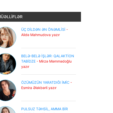
ÜƏLLİFLƏR
ÜÇ DİLDƏN ƏN ÖNƏMLİSİ
-
Alidə Mahmudova yazır
BELƏ-BELƏ İŞLƏR: QALAKTİON
TABİDZE
- Mirzə Məmmədoğlu
yazır
ÖZÜMÜZÜN YARATDIĞI İMİC
-
Esmira Ələkbərli yazır
PULSUZ TƏHSİL, AMMA BİR