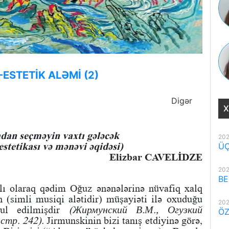
ESTETİK ALƏMİ (2)
Digər
X
adan seçməyin vaxtı gələcək
202
stetikası və mənəvi əqidəsi)
ÜÇ
Elizbar CAVELİDZE
202
BE
ı olaraq qədim Oğuz ənənələrinə nüvafiq xalq
n (simli musiqi alətidir) müşayiəti ilə oxuduğu
202
bul edilmişdir
(Жирмунский В.М., Огузкий
ÖZ
стр. 242).
Jirmunskinin bizi tanış etdiyinə görə,