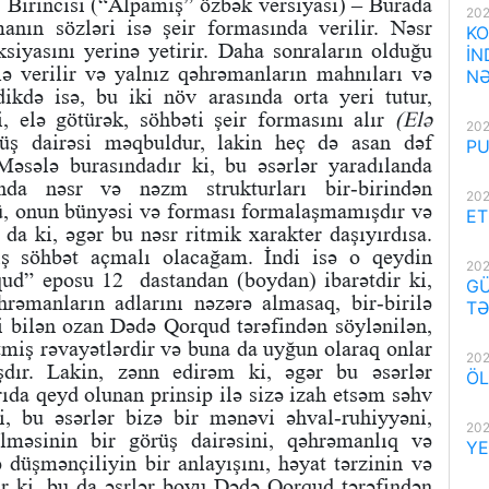
 Birincisi (“Alpamış” özbək versiyası) – Burada
202
manın sözləri isə şeir formasında verilir. Nəsr
KO
nksiyasını yerinə yetirir. Daha sonraların olduğu
İN
lə verilir və yalnız qəhrəmanların mahnıları və
NƏ
ikdə isə, bu iki növ arasında orta yeri tutur,
, elə götürək, söhbəti şeir formasını alır
(Elə
202
üş dairəsi məqbuldur, lakin heç də asan dəf
PU
Məsələ burasındadır ki, bu əsərlər yaradılanda
nda nəsr və nəzm strukturları bir-birindən
202
ü, onun bünyəsi və forması formalaşmamışdır və
ET
 da ki, əgər bu nəsr ritmik xarakter daşıyırdısa.
ş söhbət açmalı olacağam. İndi isə o qeydin
202
ud” eposu 12 dastandan (boydan) ibarətdir ki,
GÜ
hrəmanların adlarını nəzərə almasaq, bir-birilə
TƏ
yi bilən ozan Dədə Qorqud tərəfindən söylənilən,
miş rəvayətlərdir və buna da uyğun olaraq onlar
202
şdır. Lakin, zənn edirəm ki, əgər bu əsərlər
ÖL
rıda qeyd olunan prinsip ilə sizə izah etsəm səhv
i, bu əsərlər bizə bir mənəvi əhval-ruhiyyəni,
202
lməsinin bir görüş dairəsini, qəhrəmanlıq və
YE
düşmənçiliyin bir anlayışını, həyat tərzinin və
ır ki, bu da əsrlər boyu Dədə Qorqud tərəfindən