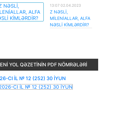
13:07 02.04.2023
Z NƏSLİ,
MİLENİALLAR, ALFA
NƏSLİ KİMLƏRDİR?
ENI YOL QƏZETININ PDF NÖMRƏLƏRI
26-CI İL № 12 (252) 30 İYUN