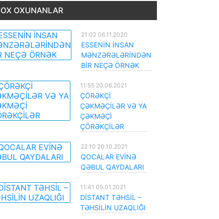
OX OXUNANLAR
21:02 06.11.2020
ESSENİN İNSAN
MƏNZƏRƏLƏRİNDƏN
BİR NEÇƏ ÖRNƏK
11:55 20.06.2021
ÇÖRƏKÇİ
ÇƏKMƏÇİLƏR VƏ YA
ÇƏKMƏÇİ
ÇÖRƏKÇİLƏR
22:10 20.10.2021
QOCALAR EVİNƏ
QƏBUL QAYDALARI
11:41 05.01.2021
DİSTANT TƏHSİL –
TƏHSİLİN UZAQLIĞI