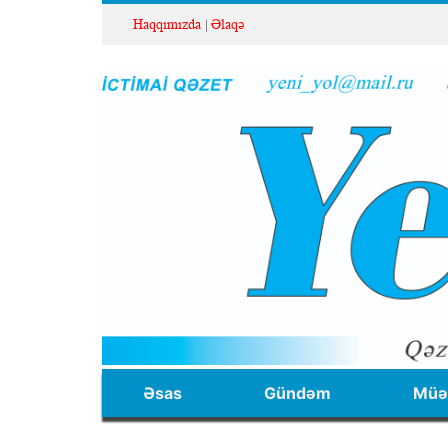
Haqqımızda
Əlaqə
Əsas
Gündəm
Müəl