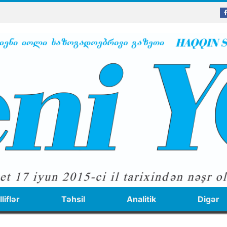
liflər
Təhsil
Analitik
Digər