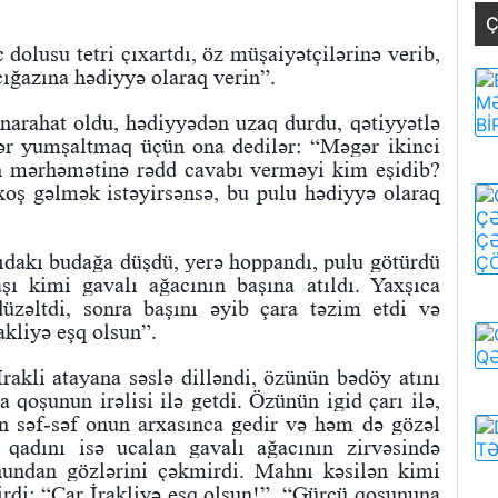
Ç
 dolusu tetri çıxartdı, öz müşaiyətçilərinə verib,
ığazına hədiyyə olaraq verin”.
narahat oldu, hədiyyədən uzaq durdu, qətiyyətlə
lər yumşaltmaq üçün ona dedilər: “Məgər ikinci
ın mərhəmətinə rədd cavabı verməyi kim eşidib?
xoş gəlmək istəyirsənsə, bu pulu hədiyyə olaraq
ıdakı budağa düşdü, yerə hoppandı, pulu götürdü
şı kimi gavalı ağacının başına atıldı. Yaxşıca
üzəltdi, sonra başını əyib çara təzim etdi və
rakliyə eşq olsun”.
rakli atayana səslə dilləndi, özünün bədöy atını
a qoşunun irəlisi ilə getdi. Özünün igid çarı ilə,
un səf-səf onun arxasınca gedir və həm də gözəl
 qadını isə ucalan gavalı ağacının zirvəsində
undan gözlərini çəkmirdi. Mahnı kəsilən kimi
irdi: “Çar İrakliyə eşq olsun!”, “Gürcü qoşununa