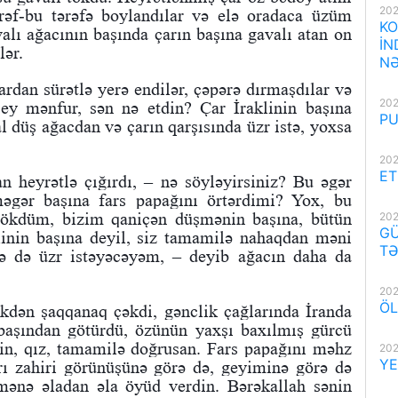
202
rəf-bu tərəfə boylandılar və elə oradaca üzüm
KO
alı ağacının başında çarın başına gavalı atan on
İN
lər.
NƏ
ardan sürətlə yerə endilər, çəpərə dırmaşdılar və
202
 ey mənfur, sən nə etdin? Çar İraklinin başına
PU
l düş ağacdan və çarın qarşısında üzr istə, yoxsa
202
ET
n heyrətlə çığırdı, – nə söyləyirsiniz? Bu əgər
məgər başına fars papağını örtərdimi? Yox, bu
 tökdüm, bizim qaniçən düşmənin başına, bütün
202
GÜ
klinin başına deyil, siz tamamilə nahaqdan məni
TƏ
nə də üzr istəyəcəyəm, – deyib ağacın daha da
202
ÖL
əkdən şaqqanaq çəkdi, gənclik çağlarında İranda
 başından götürdü, özünün yaxşı baxılmış gürcü
rin, qız, tamamilə doğrusan. Fars papağını məhz
202
YE
ı zahiri görünüşünə görə də, geyiminə görə də
mənə əladan əla öyüd verdin. Bərəkallah sənin