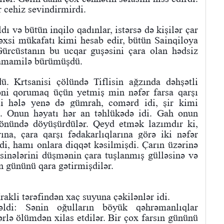
r cehiz sevindirmirdi.
ı və bütün inqilo qadınlar, istərsə də kişilər çar
əxsi mükafatı kimi hesab edir, bütün Sainqiloya
Gürcüstanın bu ucqar guşəsini çara olan hədsiz
 tamamilə bürümüşdü.
. Krtsanisi çölündə Tiflisin ağzında dəhşətli
əni qorumaq üçün yetmiş min nəfər farsa qarşı
kli hələ yenə də gümrah, comərd idi, şir kimi
i. Onun həyatı hər an təhlükədə idi. Gah onun
 önündə döyüşürdülər. Qeyd etmək lazımdır ki,
rına, çara qarşı fədakarlıqlarına görə iki nəfər
di, hamı onlara diqqət kəsilmişdi. Çarın üzərinə
sinələrini düşmənin çara tuşlanmış gülləsinə və
ın gününü qara gətirmişdilər.
rakli tərəfindən xaç suyuna çəkilənlər idi.
əldi: Sənin oğulların böyük qəhrəmanlıqlar
lərlə ölümdən xilas etdilər. Bir çox farsın gününü