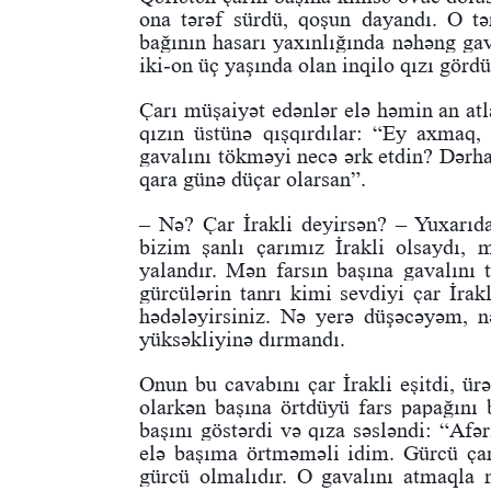
ona tərəf sürdü, qoşun dayandı. O tə
bağının hasarı yaxınlığında nəhəng gav
iki-on üç yaşında olan inqilo qızı gördü
Çarı müşaiyət edənlər elə həmin an atl
qızın üstünə qışqırdılar: “Ey axmaq,
gavalını tökməyi necə ərk etdin? Dərha
qara günə düçar olarsan”.
– Nə? Çar İrakli deyirsən? – Yuxarıda
bizim şanlı çarımız İrakli olsaydı, 
yalandır. Mən farsın başına gavalını
gürcülərin tanrı kimi sevdiyi çar İra
hədələyirsiniz. Nə yerə düşəcəyəm, 
yüksəkliyinə dırmandı.
Onun bu cavabını çar İrakli eşitdi, ür
olarkən başına örtdüyü fars papağını
başını göstərdi və qıza səsləndi: “Afə
elə başıma örtməməli idim. Gürcü çar
gürcü olmalıdır. O gavalını atmaqla 