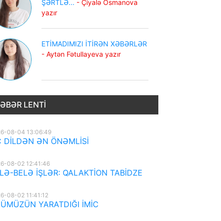
ŞƏRTLƏ...
- Çiyalə Osmanova
yazır
ETİMADIMIZI İTİRƏN XƏBƏRLƏR
- Aytən Fətullayeva yazır
ƏBƏR LENTI
6-08-04 13:06:49
 DİLDƏN ƏN ÖNƏMLİSİ
6-08-02 12:41:46
LƏ-BELƏ İŞLƏR: QALAKTİON TABİDZE
6-08-02 11:41:12
ÜMÜZÜN YARATDIĞI İMİC