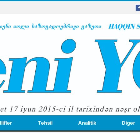
liflər
Təhsil
Analitik
Digər