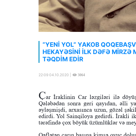
“YENİ YOL” YAKOB QOQEBAŞVİL
HEKAYƏSİNİ İLK DƏFƏ MİR
TƏQDİM EDİR
22:09 04.10.2020 |
3064
Ç
ar İraklinin Car ləzgiləri ilə döy
Qələbədən sonra geri qayıdan, əlli y
əyləşmişdi, arxasınca uzun, gözəl şək
edirdi. Yol Sainqiloya gedirdi. İrakli i
tərəfində çox böyük üzümlüklər və meyv
Qəflətən çarın başına kimsə ovuc dolus