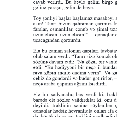
cavab verirdi. Bu bəylə gəlini birgə 
gəlinə yaraşır, gəlin də bəyə.
Toy şənliyi başlar başlamaz masabəyi a
asın! Tanrı bizim qəhrəman çarımız İra
farslar, osmanlılar, cənub və şimal ü
uzun eləsin, uzun eləsin!”, – qonaqlar e
uçacağından qorxurdu.
Elə bu zaman salonun qapıları taybatay
olub salam verdi: “Tanrı sizə kömək ols
sözünə davam etdi: “Nə gözəl bir vaxt
etdi: “Bu hədiyyəni bir neçə il bund
rəva görən inqilo qadına verin”. Və gə
cehiz də göndərdi və budur gətirirlər, 
neçə araba qapının ağzını kəsdirdi.
Elə bir şadyanalıq baş verdi ki, İrakl
barədə elə sözlər yağdırdılar ki, on
deyildi. İraklinin şəninə söylənilən
qonaqlar hədsiz heyranlıqla onları ifa
da, böyük də və çar İraklini mədh edirdi