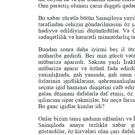
Onu pərəstiş olunası çarın diqqəti qədə
Bu xəbər sürətlə bütün Sainqiloya yayıld
tərəfindən cehizin göndərilməsini öz ş
hədiyyə edildiyini düşünürdülər. Və 
sədaqətlilik və hərarətli minnətdarlıq
Bundan sonra daha iyirmi beş il ötdü
müharibə gedirdi. Beş min gürcü vət
mübarizə aparırdı. Səksən yaşlı İra
mübarizə aparır və özünü fəda edird
yaxınlığında, gah yanında, gah onun
özlərinin igidliklərinə, qəhrəmanlıqla
seçmə igid hamının diqqətini cəlb edir
gələn düşməni dəfələrlə dəf etmiş, öz 
qılıncına sipər çəkmişlər, bir neçə fars
Bu gənc igidlər kimlər idi?
Onlar bizim tanış qadının oğlanları və İ
Sainqiloda anaya tezliklə xəbər g
göstərdilər, öz kirvələri olan çarı dəfə