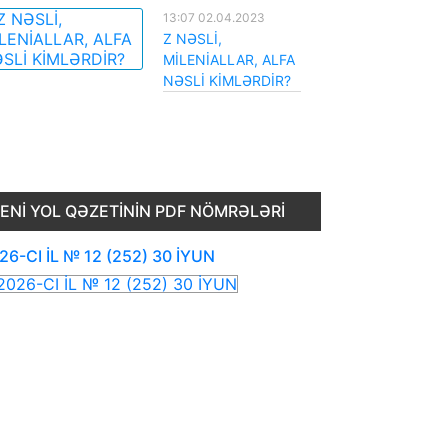
13:07 02.04.2023
Z NƏSLİ,
MİLENİALLAR, ALFA
NƏSLİ KİMLƏRDİR?
ENI YOL QƏZETININ PDF NÖMRƏLƏRI
26-CI İL № 12 (252) 30 İYUN