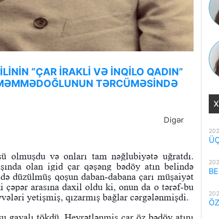
İNİN “ÇAR İRAKLİ VƏ İNQİLO QADIN”
ZƏ MƏMMƏDOĞLUNUN TƏRCÜMƏSİNDƏ
X
Digər
202
ÜÇ
üşü olmuşdu və onları tam nəğlubiyətə uğratdı.
202
aşında olan igid çar qəşəng bədöy atın belində
BE
ildə düzülmüş qoşun daban-dabana çarı müşaiyət
ki çəpər arasına daxil oldu ki, onun da o tərəf-bu
202
ələri yetişmiş, qızarmış bağlar cərgələnmişdi.
ÖZ
u gavalı tökdü. Heyrətlənmiş çar öz bədöy atını