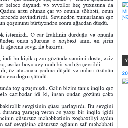
t beləcə dayandı və əvvəllər heç yuxusuna da
 Qadını arzu olunan çar və onunla söhbəti, onun
 dərəcədə sevindirirdi. Sevincdən xumarlanan qız
nun qoşununu bürüyəndən sonra ağacdan düşdü.
k istəmirdi. O çar İraklinin durduğu və onunla
ündən onun şüuruna o xoşbəxt anın, ən şirin
ı ağacına sevgi ilə baxırdı.
 indi bu kiçik qızın gözündə səmimi dosta, əziz
Y
aq, əsrlər boyu xeyirxah bir varlığa çevrildi.
ldı, öz ata-anası yadına düşdü və onları özünün
20
çün evə doğru şütüdü.
nunda toy qızışmışdı. Gəlin bizim tanış inqilo qız
 elə cazibədar idi ki, insan ondan gözünü çəkə
bakirəlik sevgisinin şüası parlayırdı. Bu sevgini
duraraq yaraşıq verən ən yaxşı bir inqilo igidi
ncinin qüsursuz məhəbbətinin xoşbəxtliyi aydın
n saf sevgisinə qüsursuz oğlanın saf məhəbbəti