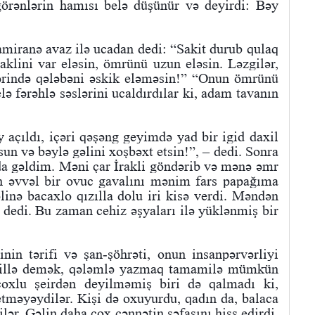
görənlərin hamısı belə düşünür və deyirdi: Bəy
miranə avaz ilə ucadan dedi: “Sakit durub qulaq
klini var eləsin, ömrünü uzun eləsin. Ləzgilər,
zərində qələbəni əskik eləməsin!” “Onun ömrünü
lə fərəhlə səslərini ucaldırdılar ki, adam tavanın
 açıldı, içəri qəşəng geyimdə yad bir igid daxil
un və bəylə gəlini xoşbəxt etsin!”, – dedi. Sonra
da gəldim. Məni çar İrakli göndərib və mənə əmr
an əvvəl bir ovuc gavalını mənim fars papağıma
linə bacaxlo qızılla dolu iri kisə verdi. Məndən
– dedi. Bu zaman cehiz əşyaları ilə yüklənmiş bir
inin tərifi və şan-şöhrəti, onun insanpərvərliyi
u dillə demək, qələmlə yazmaq tamamilə mümkün
 çoxlu şeirdən deyilməmiş biri də qalmadı ki,
 etməyəydilər. Kişi də oxuyurdu, qadın da, balaca
lər. Gəlin daha çox cənnətin səfasını hiss edirdi.