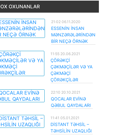
OX OXUNANLAR
21:02 06.11.2020
ESSENİN İNSAN
MƏNZƏRƏLƏRİNDƏN
BİR NEÇƏ ÖRNƏK
11:55 20.06.2021
ÇÖRƏKÇİ
ÇƏKMƏÇİLƏR VƏ YA
ÇƏKMƏÇİ
ÇÖRƏKÇİLƏR
22:10 20.10.2021
QOCALAR EVİNƏ
QƏBUL QAYDALARI
11:41 05.01.2021
DİSTANT TƏHSİL –
TƏHSİLİN UZAQLIĞI