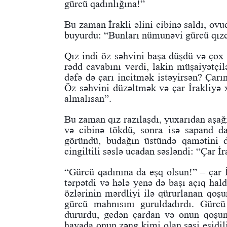
gürcü qadınlığına!”
Bu zaman İrakli əlini cibinə saldı, ovuc
buyurdu: “Bunları nümunəvi gürcü qızc
Qız indi öz səhvini başa düşdü və çox 
rədd cavabını verdi, lakin müşaiyətçi
dəfə də çarı incitmək istəyirsən? Çar
Öz səhvini düzəltmək və çar İrakliyə 
almalısan”.
Bu zaman qız razılaşdı, yuxarıdan aşağ
və cibinə tökdü, sonra isə sapand da
göründü, budağın üstündə qamətini d
cingiltili səslə ucadan səsləndi: “Çar İ
“Gürcü qadınına da eşq olsun!” – çar İ
tərpətdi və hələ yenə də başı açıq hald
özlərinin mərdliyi ilə qürurlanan qoş
gürcü mahnısını guruldadırdı. Gürcü
dururdu, gedən çardan və onun qoşun
havada onun zəng kimi olan səsi eşidil