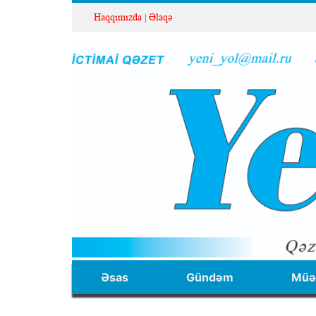
Haqqımızda
Əlaqə
Əsas
Gündəm
Müəl