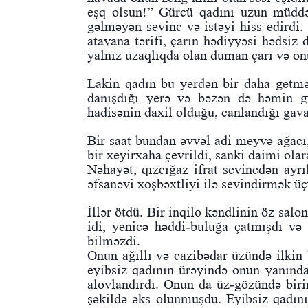
eşq olsun!” Gürcü qadını uzun müddə
gəlməyən sevinc və istəyi hiss edirdi.
atayana tərifi, çarın hədiyyəsi hədsiz
yalnız uzaqlıqda olan duman çarı və o
Lakin qadın bu yerdən bir daha getmə
danışdığı yerə və bəzən də həmin g
hadisənin daxil olduğu, canlandığı gaval
Bir saat bundan əvvəl adi meyvə ağacı,
bir xeyirxaha çevrildi, sanki daimi olar
Nəhayət, qızcığaz ifrat sevincdən ayrı
əfsanəvi xoşbəxtliyi ilə sevindirmək ü
İllər ötdü. Bir inqilo kəndlinin öz salo
idi, yenicə həddi-buluğa çatmışdı və
bilməzdi.
Onun ağıllı və cazibədar üzündə ilkin 
eyibsiz qadının ürəyində onun yanında 
alovlandırdı. Onun da üz-gözündə biri
şəkildə əks olunmuşdu. Eyibsiz qadını