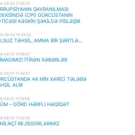
6-08-02 11:20:27
RRUPSİYANIN QAVRANILMASI
DEKSİNDƏ (CPI) GÜRCÜSTANIN
TİCƏSİ KƏSKİN ŞƏKİLDƏ PİSLƏŞİB
6-08-02 10:35:32
LSUZ TƏHSİL, AMMA BİR ŞƏRTLƏ...
6-08-01 12:58:07
İMADIMIZI İTİRƏN XƏBƏRLƏR
6-08-01 11:42:57
RCÜSTANDA 44 MİN XARİCİ TƏLƏBƏ
HSİL ALIR
6-08-01 11:15:08
ÜM – DÖRD HƏRFLİ HƏQİQƏT
6-08-01 11:02:16
NİLİKÇİ REJİSSORLARIMIZ