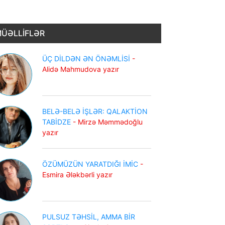
ÜƏLLİFLƏR
ÜÇ DİLDƏN ƏN ÖNƏMLİSİ
-
Alidə Mahmudova yazır
BELƏ-BELƏ İŞLƏR: QALAKTİON
TABİDZE
- Mirzə Məmmədoğlu
yazır
ÖZÜMÜZÜN YARATDIĞI İMİC
-
Esmira Ələkbərli yazır
PULSUZ TƏHSİL, AMMA BİR