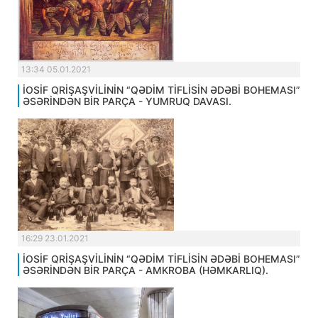
13:34 05.01.2021
İOSİF QRİŞAŞVİLİNİN “QƏDİM TİFLİSİN ƏDƏBİ BOHEMASI”
ƏSƏRİNDƏN BİR PARÇA - YUMRUQ DAVASI.
16:29 23.01.2021
İOSİF QRİŞAŞVİLİNİN “QƏDİM TİFLİSİN ƏDƏBİ BOHEMASI”
ƏSƏRİNDƏN BİR PARÇA - AMKROBA (HƏMKARLIQ).