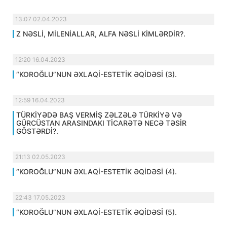
13:07 02.04.2023
Z NƏSLİ, MİLENİALLAR, ALFA NƏSLİ KİMLƏRDİR?.
12:20 16.04.2023
“KOROĞLU”NUN ƏXLAQİ-ESTETİK ƏQİDƏSİ (3).
12:59 16.04.2023
TÜRKİYƏDƏ BAŞ VERMİŞ ZƏLZƏLƏ TÜRKİYƏ VƏ
GÜRCÜSTAN ARASINDAKI TİCARƏTƏ NECƏ TƏSİR
GÖSTƏRDİ?.
21:13 02.05.2023
“KOROĞLU”NUN ƏXLAQİ-ESTETİK ƏQİDƏSİ (4).
22:43 17.05.2023
“KOROĞLU”NUN ƏXLAQİ-ESTETİK ƏQİDƏSİ (5).