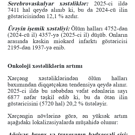
Serebrovaskulyar xəstəliklər:
2025-ci ildə
7411 hal qeydə alınıb ki, bu da 2024-cü ilin
göstəricisindən 12,1 % azdır.
Ürəyin işemik xəstəliyi:
Ölüm halları 4752-dən
(2024-cü il) 4357-yə (2025-ci il) düşüb. Onların
arasında kəskin miokard infarktı göstəricisi
2195-dən 1937-yə enib.
Onkoloji xəstəliklərin artımı
Xərçəng xəstəliklərindən ölüm halları
baxımından diqqətçəkən tendensiya qeydə alınır.
2025-ci ildə bu səbəbdən vəfat edənlərin sayı
6877 nəfər təşkil edib ki, bu da ötən ilin
göstəricisini (5720 hal) 20,2 % üstələyir.
Xərçəngin növlərinə görə, ən yüksək artım
aşağıdakı lokalizasiyalarda müşahidə olunur:
Ağciyər, bronx və traxeyanın bədxassəli şişi: