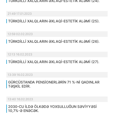
TÜRKDİLLİ XALQLARIN ƏXLAQİ-ESTETİK ALƏMİ (24).
21:49 17.01.2023
TÜRKDİLLİ XALQLARIN ƏXLAQİ-ESTETİK ALƏMİ (25).
12:59 02.02.2023
TÜRKDİLLİ XALQLARIN ƏXLAQİ-ESTETİK ALƏMİ (26).
12:13 16.02.2023
TÜRKDİLLİ XALQLARIN ƏXLAQİ-ESTETİK ALƏMİ (27).
13:39 16.02.2023
GÜRCÜSTANDA PENSİONERLƏRİN 71 %-Nİ QADINLAR
TƏŞKİL EDİR.
13:40 16.02.2023
2030-CU İLDƏ ÖLKƏDƏ YOXSULLUĞUN SƏVİYYƏSİ
10,7%-Ə ENƏCƏK.