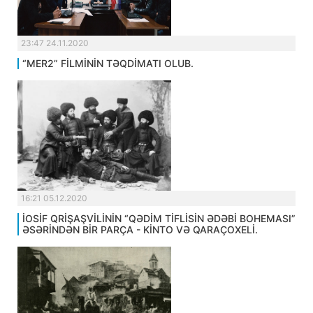
23:47 24.11.2020
“MER2” FİLMİNİN TƏQDİMATI OLUB.
16:21 05.12.2020
İOSİF QRİŞAŞVİLİNİN “QƏDİM TİFLİSİN ƏDƏBİ BOHEMASI”
ƏSƏRİNDƏN BİR PARÇA - KİNTO VƏ QARAÇOXELİ.