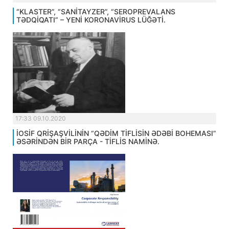
“KLASTER”, “SANİTAYZER”, “SEROPREVALANS
TƏDQİQATI” – YENİ KORONAVİRUS LÜĞƏTİ.
17:33 09.10.2020
İOSİF QRİŞAŞVİLİNİN “QƏDİM TİFLİSİN ƏDƏBİ BOHEMASI”
ƏSƏRİNDƏN BİR PARÇA - TİFLİS NAMİNƏ.