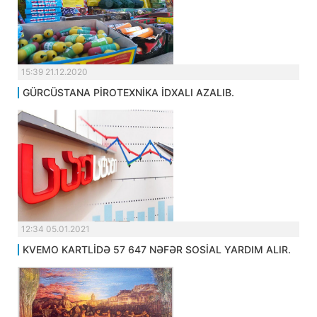
15:39 21.12.2020
GÜRCÜSTANA PİROTEXNİKA İDXALI AZALIB.
12:34 05.01.2021
KVEMO KARTLİDƏ 57 647 NƏFƏR SOSİAL YARDIM ALIR.