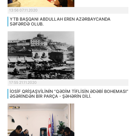
13:56 07.11.2020
YTB BAŞQANI ABDULLAH EREN AZƏRBAYCANDA
SƏFƏRDƏ OLUB.
17:55 21.11.2020
İOSİF QRİŞAŞVİLİNİN “QƏDİM TİFLİSİN ƏDƏBİ BOHEMASI”
ƏSƏRİNDƏN BİR PARÇA - ŞƏHƏRİN DİLİ.