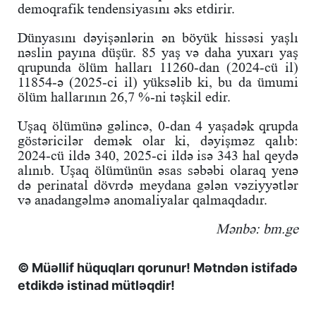
demoqrafik tendensiyasını əks etdirir.
Dünyasını dəyişənlərin ən böyük hissəsi yaşlı
nəslin payına düşür. 85 yaş və daha yuxarı yaş
qrupunda ölüm halları 11260-dan (2024-cü il)
11854-ə (2025-ci il) yüksəlib ki, bu da ümumi
ölüm hallarının 26,7 %-ni təşkil edir.
Uşaq ölümünə gəlincə, 0-dan 4 yaşadək qrupda
göstəricilər demək olar ki, dəyişməz qalıb:
2024-cü ildə 340, 2025-ci ildə isə 343 hal qeydə
alınıb. Uşaq ölümünün əsas səbəbi olaraq yenə
də perinatal dövrdə meydana gələn vəziyyətlər
və anadangəlmə anomaliyalar qalmaqdadır.
Mənbə: bm.ge
© Müəllif hüquqları qorunur! Mətndən istifadə
etdikdə istinad mütləqdir!