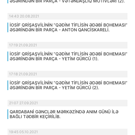
ƏSƏRİNDƏN BİR PARÇA - VƏTƏNDAŞLIQ MOTİVLƏRİ (2).
14:43 20.08.2021
İOSİF QRİŞAŞVİLİNİN “QƏDİM TİFLİSİN ƏDƏBİ BOHEMASI”
ƏSƏRİNDƏN BİR PARÇA - ANTON QANCİSKARELİ.
17:19 21.09.2021
İOSİF QRİŞAŞVİLİNİN “QƏDİM TİFLİSİN ƏDƏBİ BOHEMASI”
ƏSƏRİNDƏN BİR PARÇA - YETİM GÜRCÜ (1).
17:18 21.09.2021
İOSİF QRİŞAŞVİLİNİN “QƏDİM TİFLİSİN ƏDƏBİ BOHEMASI”
ƏSƏRİNDƏN BİR PARÇA - YETİM GÜRCÜ (2).
21:07 27.09.2021
QARDABANİ GƏNCLƏR MƏRKƏZİNDƏ ANIM GÜNÜ İLƏ
BAĞLI TƏDBİR KEÇİRİLİB.
19:45 05.10.2021