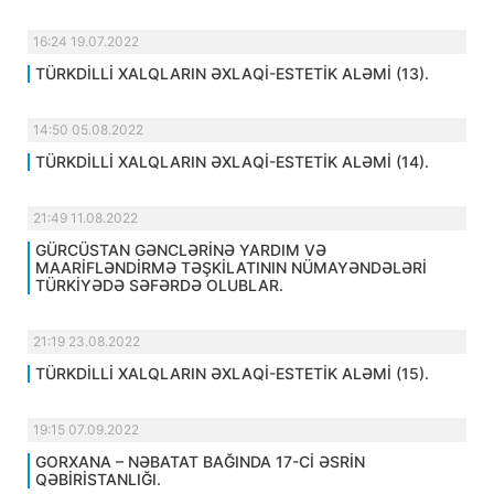
16:24 19.07.2022
TÜRKDİLLİ XALQLARIN ƏXLAQİ-ESTETİK ALƏMİ (13).
14:50 05.08.2022
TÜRKDİLLİ XALQLARIN ƏXLAQİ-ESTETİK ALƏMİ (14).
21:49 11.08.2022
GÜRCÜSTAN GƏNCLƏRİNƏ YARDIM VƏ
MAARİFLƏNDİRMƏ TƏŞKİLATININ NÜMAYƏNDƏLƏRİ
TÜRKİYƏDƏ SƏFƏRDƏ OLUBLAR.
21:19 23.08.2022
TÜRKDİLLİ XALQLARIN ƏXLAQİ-ESTETİK ALƏMİ (15).
19:15 07.09.2022
GORXANA – NƏBATAT BAĞINDA 17-Cİ ƏSRİN
QƏBİRİSTANLIĞI.