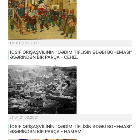
11:16 06.02.2021
İOSİF QRİŞAŞVİLİNİN “QƏDİM TİFLİSİN ƏDƏBİ BOHEMASI”
ƏSƏRİNDƏN BİR PARÇA - CEHİZ.
21:01 21.02.2021
İOSİF QRİŞAŞVİLİNİN “QƏDİM TİFLİSİN ƏDƏBİ BOHEMASI”
ƏSƏRİNDƏN BİR PARÇA - HAMAM.