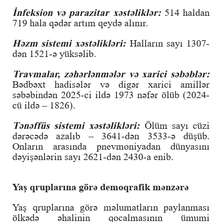
İnfeksion və parazitar xəstəliklər:
514 haldan
719 hala qədər artım qeydə alınır.
Həzm sistemi xəstəlikləri:
Halların sayı 1307-
dən 1521-ə yüksəlib.
Travmalar, zəhərlənmələr və xarici səbəblər:
Bədbəxt hadisələr və digər xarici amillər
səbəbindən 2025-ci ildə 1973 nəfər ölüb (2024-
cü ildə – 1826).
Tənəffüs sistemi xəstəlikləri:
Ölüm sayı cüzi
dərəcədə azalıb – 3641-dən 3533-ə düşüb.
Onların arasında pnevmoniyadan dünyasını
dəyişənlərin sayı 2621-dən 2430-a enib.
Yaş qruplarına görə demoqrafik mənzərə
Yaş qruplarına görə məlumatların paylanması
ölkədə əhalinin qocalmasının ümumi