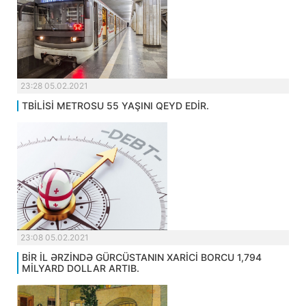
23:28 05.02.2021
TBİLİSİ METROSU 55 YAŞINI QEYD EDİR.
23:08 05.02.2021
BİR İL ƏRZİNDƏ GÜRCÜSTANIN XARİCİ BORCU 1,794
MİLYARD DOLLAR ARTIB.