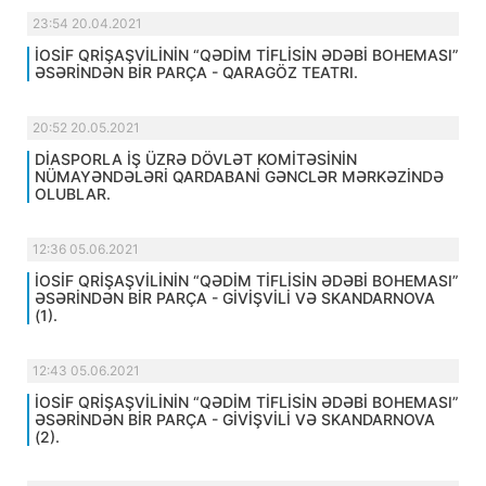
23:54 20.04.2021
İOSİF QRİŞAŞVİLİNİN “QƏDİM TİFLİSİN ƏDƏBİ BOHEMASI”
ƏSƏRİNDƏN BİR PARÇA - QARAGÖZ TEATRI.
20:52 20.05.2021
DİASPORLA İŞ ÜZRƏ DÖVLƏT KOMİTƏSİNİN
NÜMAYƏNDƏLƏRİ QARDABANİ GƏNCLƏR MƏRKƏZİNDƏ
OLUBLAR.
12:36 05.06.2021
İOSİF QRİŞAŞVİLİNİN “QƏDİM TİFLİSİN ƏDƏBİ BOHEMASI”
ƏSƏRİNDƏN BİR PARÇA - GİVİŞVİLİ VƏ SKANDARNOVA
(1).
12:43 05.06.2021
İOSİF QRİŞAŞVİLİNİN “QƏDİM TİFLİSİN ƏDƏBİ BOHEMASI”
ƏSƏRİNDƏN BİR PARÇA - GİVİŞVİLİ VƏ SKANDARNOVA
(2).