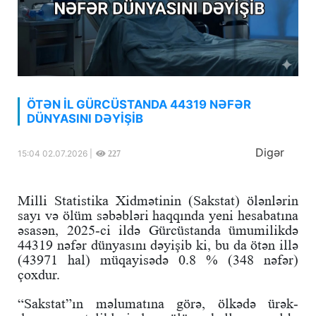
ÖTƏN İL GÜRCÜSTANDA 44319 NƏFƏR
DÜNYASINI DƏYİŞİB
Digər
15:04 02.07.2026 |
227
Milli Statistika Xidmətinin (Sakstat) ölənlərin
sayı və ölüm səbəbləri haqqında yeni hesabatına
əsasən, 2025-ci ildə Gürcüstanda ümumilikdə
44319 nəfər dünyasını dəyişib ki, bu da ötən illə
(43971 hal) müqayisədə 0.8 % (348 nəfər)
çoxdur.
“Sakstat”ın məlumatına görə, ölkədə ürək-