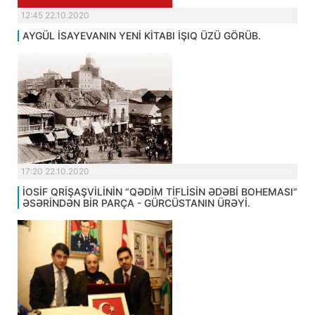
12:45 22.10.2020
AYGÜL İSAYEVANIN YENİ KİTABI İŞIQ ÜZÜ GÖRÜB.
17:20 22.10.2020
İOSİF QRİŞAŞVİLİNİN “QƏDİM TİFLİSİN ƏDƏBİ BOHEMASI”
ƏSƏRİNDƏN BİR PARÇA - GÜRCÜSTANIN ÜRƏYİ.