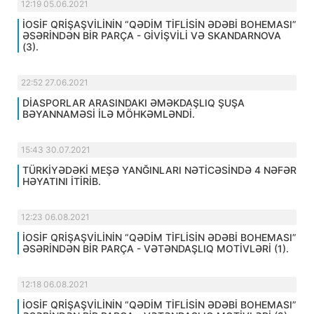
12:19 05.06.2021
İOSİF QRİŞAŞVİLİNİN “QƏDİM TİFLİSİN ƏDƏBİ BOHEMASI”
ƏSƏRİNDƏN BİR PARÇA - GİVİŞVİLİ VƏ SKANDARNOVA
(3).
22:52 27.06.2021
DİASPORLAR ARASINDAKI ƏMƏKDAŞLIQ ŞUŞA
BƏYANNAMƏSİ İLƏ MÖHKƏMLƏNDİ.
15:43 30.07.2021
TÜRKİYƏDƏKİ MEŞƏ YANĞINLARI NƏTİCƏSİNDƏ 4 NƏFƏR
HƏYATINI İTİRİB.
12:23 06.08.2021
İOSİF QRİŞAŞVİLİNİN “QƏDİM TİFLİSİN ƏDƏBİ BOHEMASI”
ƏSƏRİNDƏN BİR PARÇA - VƏTƏNDAŞLIQ MOTİVLƏRİ (1).
12:18 06.08.2021
İOSİF QRİŞAŞVİLİNİN “QƏDİM TİFLİSİN ƏDƏBİ BOHEMASI”