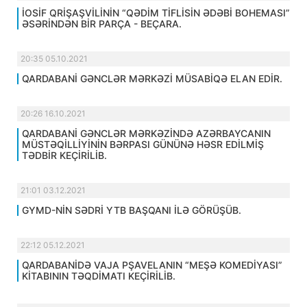
İOSİF QRİŞAŞVİLİNİN “QƏDİM TİFLİSİN ƏDƏBİ BOHEMASI”
ƏSƏRİNDƏN BİR PARÇA - BEÇARA.
20:35 05.10.2021
QARDABANİ GƏNCLƏR MƏRKƏZİ MÜSABİQƏ ELAN EDİR.
20:26 16.10.2021
QARDABANİ GƏNCLƏR MƏRKƏZİNDƏ AZƏRBAYCANIN
MÜSTƏQİLLİYİNİN BƏRPASI GÜNÜNƏ HƏSR EDİLMİŞ
TƏDBİR KEÇİRİLİB.
21:01 03.12.2021
GYMD-NİN SƏDRİ YTB BAŞQANI İLƏ GÖRÜŞÜB.
22:12 05.12.2021
QARDABANİDƏ VAJA PŞAVELANIN “MEŞƏ KOMEDİYASI”
KİTABININ TƏQDİMATI KEÇİRİLİB.