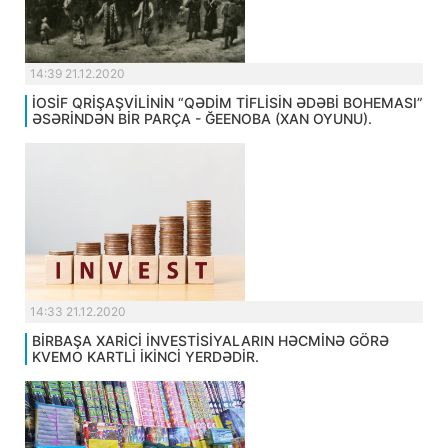
14:39 21.12.2020
İOSİF QRİŞAŞVİLİNİN “QƏDİM TİFLİSİN ƏDƏBİ BOHEMASI”
ƏSƏRİNDƏN BİR PARÇA - ĞEENOBA (XAN OYUNU).
14:33 21.12.2020
BİRBAŞA XARİCİ İNVESTİSİYALARIN HƏCMİNƏ GÖRƏ
KVEMO KARTLİ İKİNCİ YERDƏDİR.