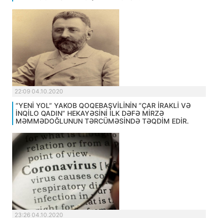
22:09 04.10.2020
“YENİ YOL” YAKOB QOQEBAŞVİLİNİN “ÇAR İRAKLİ VƏ
İNQİLO QADIN” HEKAYƏSİNİ İLK DƏFƏ MİRZƏ
MƏMMƏDOĞLUNUN TƏRCÜMƏSİNDƏ TƏQDİM EDİR.
23:26 04.10.2020