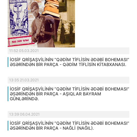
11:52 05.03.2021
İOSİF QRİŞAŞVİLİNİN “QƏDİM TİFLİSİN ƏDƏBİ BOHEMASI”
ƏSƏRİNDƏN BİR PARÇA - QƏDİM TİFLİSİN KİTABXANASI.
13:35 21.03.2021
İOSİF QRİŞAŞVİLİNİN “QƏDİM TİFLİSİN ƏDƏBİ BOHEMASI”
ƏSƏRİNDƏN BİR PARÇA - AŞIQLAR BAYRAM
GÜNLƏRİNDƏ.
13:39 06.04.2021
İOSİF QRİŞAŞVİLİNİN “QƏDİM TİFLİSİN ƏDƏBİ BOHEMASI”
ƏSƏRİNDƏN BİR PARÇA - NAĞLİ (NAĞIL).