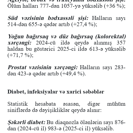
Ölüm halları 777-dən 1057-yə yüksəlib (+36 %);
Süd vəzisinin bədxassəli şişi:
Halların sayı
514-dən 655-ə qədər artıb (+27,4 %);
Yoğun bağırsaq və düz bağırsaq (kolorektal)
xərçəngi:
2024-cü ildə qeydə alınmış 357
haldan bu göstərici 2025-ci ildə 613-ə yüksəlib
(+71,7 %);
Prostat vəzisinin xərçəngi:
Halların sayı 283-
dən 423-ə qədər artıb (+49,4 %).
Diabet, infeksiyalar və xarici səbəblər
Statistik hesabata əsasən, digər mühüm
siniflərdə də dəyişikliklər qeydə alınır:
Şəkərli diabet:
Bu diaqnozla ölənlərin sayı 876-
dan (2024-cü il) 983-ə (2025-ci il) yüksəlib.