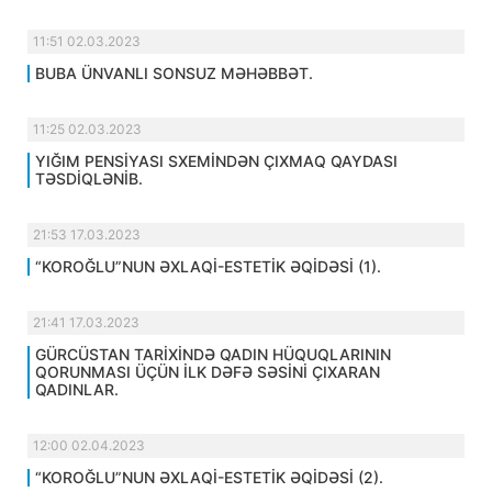
11:51 02.03.2023
BUBA ÜNVANLI SONSUZ MƏHƏBBƏT.
11:25 02.03.2023
YIĞIM PENSİYASI SXEMİNDƏN ÇIXMAQ QAYDASI
TƏSDİQLƏNİB.
21:53 17.03.2023
“KOROĞLU”NUN ƏXLAQİ-ESTETİK ƏQİDƏSİ (1).
21:41 17.03.2023
GÜRCÜSTAN TARİXİNDƏ QADIN HÜQUQLARININ
QORUNMASI ÜÇÜN İLK DƏFƏ SƏSİNİ ÇIXARAN
QADINLAR.
12:00 02.04.2023
“KOROĞLU”NUN ƏXLAQİ-ESTETİK ƏQİDƏSİ (2).