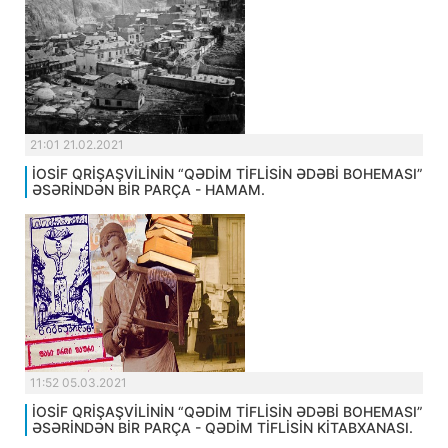
21:01 21.02.2021
İOSİF QRİŞAŞVİLİNİN “QƏDİM TİFLİSİN ƏDƏBİ BOHEMASI”
ƏSƏRİNDƏN BİR PARÇA - HAMAM.
11:52 05.03.2021
İOSİF QRİŞAŞVİLİNİN “QƏDİM TİFLİSİN ƏDƏBİ BOHEMASI”
ƏSƏRİNDƏN BİR PARÇA - QƏDİM TİFLİSİN KİTABXANASI.