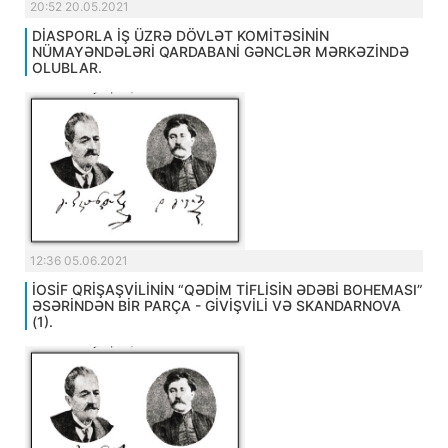
20:52 20.05.2021
DİASPORLA İŞ ÜZRƏ DÖVLƏT KOMİTƏSİNİN
NÜMAYƏNDƏLƏRİ QARDABANİ GƏNCLƏR MƏRKƏZİNDƏ
OLUBLAR.
12:36 05.06.2021
İOSİF QRİŞAŞVİLİNİN “QƏDİM TİFLİSİN ƏDƏBİ BOHEMASI”
ƏSƏRİNDƏN BİR PARÇA - GİVİŞVİLİ VƏ SKANDARNOVA
(1).