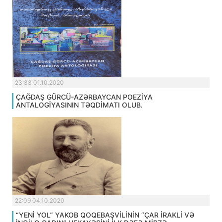
23:33 01.10.2020
ÇAĞDAŞ GÜRCÜ-AZƏRBAYCAN POEZİYA
ANTALOGİYASININ TƏQDİMATI OLUB.
22:09 04.10.2020
“YENİ YOL” YAKOB QOQEBAŞVİLİNİN “ÇAR İRAKLİ VƏ