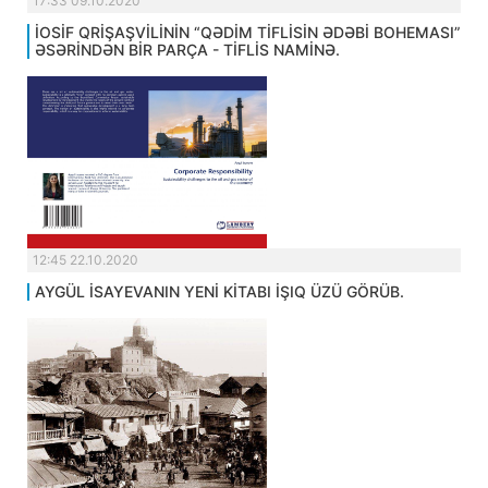
17:33 09.10.2020
İOSİF QRİŞAŞVİLİNİN “QƏDİM TİFLİSİN ƏDƏBİ BOHEMASI”
ƏSƏRİNDƏN BİR PARÇA - TİFLİS NAMİNƏ.
12:45 22.10.2020
AYGÜL İSAYEVANIN YENİ KİTABI İŞIQ ÜZÜ GÖRÜB.