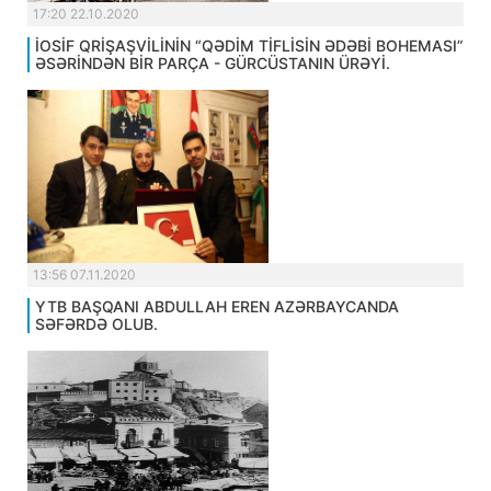
17:20 22.10.2020
İOSİF QRİŞAŞVİLİNİN “QƏDİM TİFLİSİN ƏDƏBİ BOHEMASI”
ƏSƏRİNDƏN BİR PARÇA - GÜRCÜSTANIN ÜRƏYİ.
13:56 07.11.2020
YTB BAŞQANI ABDULLAH EREN AZƏRBAYCANDA
SƏFƏRDƏ OLUB.