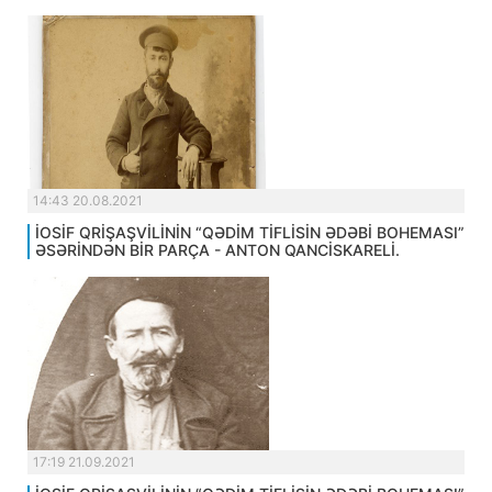
14:43 20.08.2021
İOSİF QRİŞAŞVİLİNİN “QƏDİM TİFLİSİN ƏDƏBİ BOHEMASI”
ƏSƏRİNDƏN BİR PARÇA - ANTON QANCİSKARELİ.
17:19 21.09.2021