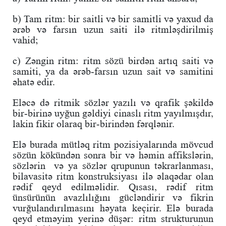
b) Tam ritm: bir saitli və bir samitli və yaxud da
ərəb və farsın uzun saiti ilə ritmləşdirilmiş
vahid;
c) Zəngin ritm: ritm sözü birdən artıq saiti və
samiti, ya da ərəb-farsın uzun sait və samitini
əhatə edir.
Eləcə də ritmik sözlər yazılı və qrafik şəkildə
bir-birinə uyğun gəldiyi cinaslı ritm yayılmışdır,
lakin fikir olaraq bir-birindən fərqlənir.
Elə burada mütləq ritm pozisiyalarında mövcud
sözün kökündən sonra bir və həmin affikslərin,
sözlərin və ya sözlər qrupunun təkrarlanması,
bilavasitə ritm konstruksiyası ilə əlaqədar olan
rədif qeyd edilməlidir. Qısası, rədif ritm
ünsürünün avazlılığını gücləndirir və fikrin
vurğulandırılmasını həyata keçirir. Elə burada
qeyd etməyim yerinə düşər: ritm strukturunun