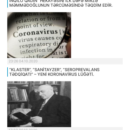
İNQİLO QADIN” HEKAYƏSİNİ İLK DƏFƏ MİRZƏ
MƏMMƏDOĞLUNUN TƏRCÜMƏSİNDƏ TƏQDİM EDİR.
23:26 04.10.2020
“KLASTER”, “SANİTAYZER”, “SEROPREVALANS
TƏDQİQATI” – YENİ KORONAVİRUS LÜĞƏTİ.