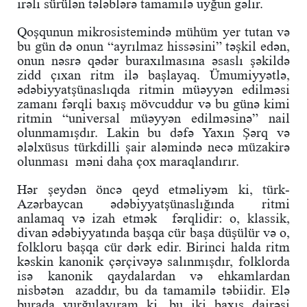
irəli sürülən tələblərə tamamilə uyğun gəlir.
Qoşqunun mikrosistemində mühüm yer tutan və
bu gün də onun “ayrılmaz hissəsini” təşkil edən,
onun nəsrə qədər buraxılmasına əsaslı şəkildə
zidd çıxan ritm ilə başlayaq. Ümumiyyətlə,
ədəbiyyatşünaslıqda ritmin müəyyən edilməsi
zamanı fərqli baxış mövcuddur və bu günə kimi
ritmin “universal müəyyən edilməsinə” nail
olunmamışdır. Lakin bu dəfə Yaxın Şərq və
ələlxüsus türkdilli şair aləmində necə müzakirə
olunması məni daha çox maraqlandırır.
Hər şeydən öncə qeyd etməliyəm ki, türk-
Azərbaycan ədəbiyyatşünaslığında ritmi
anlamaq və izah etmək fərqlidir: o, klassik,
divan ədəbiyyatında başqa cür başa düşülür və o,
folkloru başqa cür dərk edir. Birinci halda ritm
kəskin kanonik çərçivəyə salınmışdır, folklorda
isə kanonik qaydalardan və ehkamlardan
nisbətən azaddır, bu da tamamilə təbiidir. Elə
burada vurğulayıram ki, bu iki baxış dairəsi