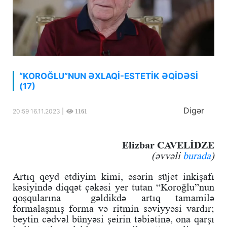
“KOROĞLU”NUN ƏXLAQİ-ESTETİK ƏQİDƏSİ
(17)
Digər
20:59 16.11.2023 |
1161
Elizbar CAVELİDZE
(əvvəli
burada
)
Artıq qeyd etdiyim kimi, əsərin süjet inkişafı
kəsiyində diqqət çəkəsi yer tutan “Koroğlu”nun
qoşqularına gəldikdə artıq tamamilə
formalaşmış forma və ritmin səviyyəsi vardır;
beytin cədvəl bünyəsi şeirin təbiətinə, ona qarşı