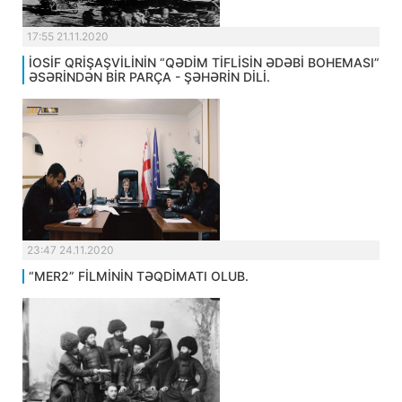
17:55 21.11.2020
İOSİF QRİŞAŞVİLİNİN “QƏDİM TİFLİSİN ƏDƏBİ BOHEMASI”
ƏSƏRİNDƏN BİR PARÇA - ŞƏHƏRİN DİLİ.
23:47 24.11.2020
“MER2” FİLMİNİN TƏQDİMATI OLUB.