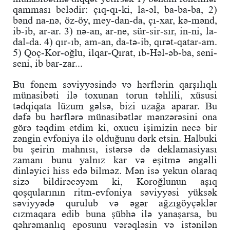
qamması belədir: çıq-qı-ki, la-əl, ba-ba-ba, 2)
bənd na-nə, öz-öy, mey-dan-da, çı-xar, kə-mənd,
ib-ib, ar-ar. 3) nə-an, ar-ne, sür-sir-sır, in-ni, la-
dal-da. 4) qır-ıb, am-an, da-tə-ib, qırət-qatar-am.
5) Qoç-Kor-oğlu, ilqar-Qırat, ıb-Həl-əb-ba, seni-
seni, ib bar-zar...
Bu fonem səviyyəsində və hərflərin qarşılıqlı
münasibəti ilə toxunan torun təhlili, xüsusi
tədqiqata lüzum gəlsə, bizi uzağa aparar. Bu
dəfə bu hərflərə münasibətlər mənzərəsini ona
görə təqdim etdim ki, oxucu işimizin necə bir
zəngin evfoniya ilə olduğunu dərk etsin. Halbuki
bu şeirin mahnısı, istərsə də deklamasiyası
zamanı bunu yalnız kar və eşitmə əngəlli
dinləyici hiss edə bilməz. Mən isə yekun olaraq
sizə bildirəcəyəm ki, Koroğlunun aşıq
qoşqularının ritm-evfoniya səviyyəsi yüksək
səviyyədə qurulub və əgər ağzıgöyçəklər
cızmaqara edib buna şübhə ilə yanaşarsa, bu
qəhrəmanlıq eposunu vərəqləsin və istənilən