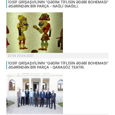
İOSİF QRİŞAŞVİLİNİN “QƏDİM TİFLİSİN ƏDƏBİ BOHEMASI”
ƏSƏRİNDƏN BİR PARÇA - NAĞLİ (NAĞIL).
23:54 20.04.2021
İOSİF QRİŞAŞVİLİNİN “QƏDİM TİFLİSİN ƏDƏBİ BOHEMASI”
ƏSƏRİNDƏN BİR PARÇA - QARAGÖZ TEATRI.