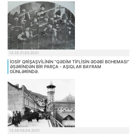
13:35 21.03.2021
İOSİF QRİŞAŞVİLİNİN “QƏDİM TİFLİSİN ƏDƏBİ BOHEMASI”
ƏSƏRİNDƏN BİR PARÇA - AŞIQLAR BAYRAM
GÜNLƏRİNDƏ.
13:39 06.04.2021