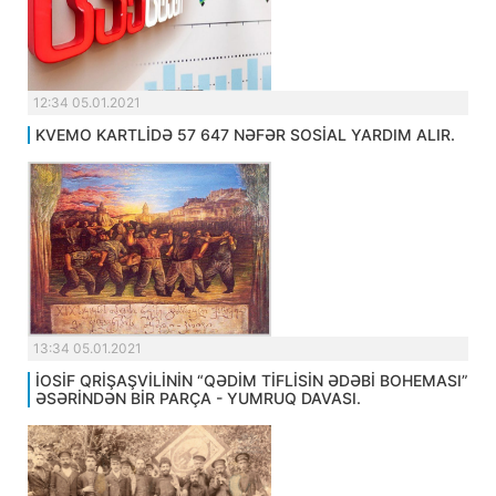
12:34 05.01.2021
KVEMO KARTLİDƏ 57 647 NƏFƏR SOSİAL YARDIM ALIR.
13:34 05.01.2021
İOSİF QRİŞAŞVİLİNİN “QƏDİM TİFLİSİN ƏDƏBİ BOHEMASI”
ƏSƏRİNDƏN BİR PARÇA - YUMRUQ DAVASI.