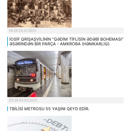
16:29 23.01.2021
İOSİF QRİŞAŞVİLİNİN “QƏDİM TİFLİSİN ƏDƏBİ BOHEMASI”
ƏSƏRİNDƏN BİR PARÇA - AMKROBA (HƏMKARLIQ).
23:28 05.02.2021
TBİLİSİ METROSU 55 YAŞINI QEYD EDİR.