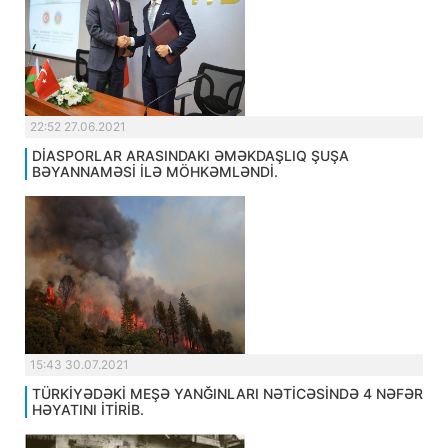
22:52 27.06.2021
DİASPORLAR ARASINDAKI ƏMƏKDAŞLIQ ŞUŞA
BƏYANNAMƏSİ İLƏ MÖHKƏMLƏNDİ.
15:43 30.07.2021
TÜRKİYƏDƏKİ MEŞƏ YANĞINLARI NƏTİCƏSİNDƏ 4 NƏFƏR
HƏYATINI İTİRİB.