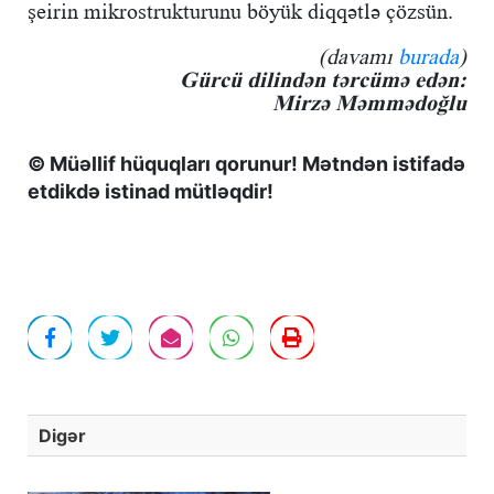
şeirin mikrostrukturunu böyük diqqətlə çözsün.
(davamı
burada
)
Gürcü dilindən tərcümə edən:
Mirzə Məmmədoğlu
© Müəllif hüquqları qorunur! Mətndən istifadə
etdikdə istinad mütləqdir!
Digər