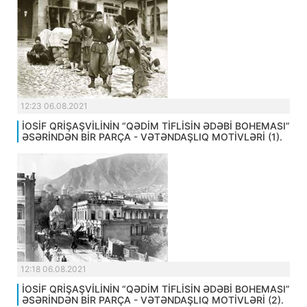
12:23 06.08.2021
İOSİF QRİŞAŞVİLİNİN “QƏDİM TİFLİSİN ƏDƏBİ BOHEMASI”
ƏSƏRİNDƏN BİR PARÇA - VƏTƏNDAŞLIQ MOTİVLƏRİ (1).
12:18 06.08.2021
İOSİF QRİŞAŞVİLİNİN “QƏDİM TİFLİSİN ƏDƏBİ BOHEMASI”
ƏSƏRİNDƏN BİR PARÇA - VƏTƏNDAŞLIQ MOTİVLƏRİ (2).