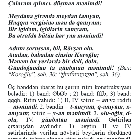
Çalaram qılıncı, düşman mənimdi!
Meydana girəndə meydan tanıyan,
Haqqın vergisinə mən də qanıyam;
Bir igidəm, igidlərin xanıyam,
Bu ətrafda bütün hər yan mənimdi!
Adımı soruşsan, bil, Rövşən olu,
Atadan, babadan cinsim Koroğlu;
Mənəm bu yerlərdə bir dəli, dolu,
Gündoğandan ta günbatan mənimdi!
(Bax:
“Koroğlu”, səh. 30; “ქოროღლი”, səh. 36).
Üç bənddən ibarət bu şeirin ritm konstruksiyası
belədir: 1) bənd: ØbØb ; 2) bənd: fffb; 3) bənd:
qqqb. Ritm vahidi: 1) II, IV sətrin –
an
və rədifi
–
mənimdi
. 2. bəndin –
t-anıyam
,
q-anıyam
,
x-
anıyam
; sətrin –
y-an mənimdi
; 3.
olu-oğlu
,
d-
olu
; IV.
günbatan mənimdi
. Gətirilən
çıxarışdan aydındır: 1) beytin II və IV
sətirlərində verilən növbəti beytlərin dördüncü
sətrində təkrar olunan ritm vahidi
an+mənimdi
,