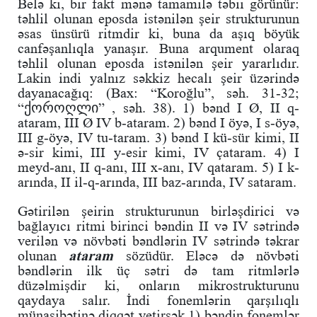
Belə ki, bir fakt mənə tamamilə təbii görünür:
təhlil olunan eposda istənilən şeir strukturunun
əsas ünsürü ritmdir ki, buna da aşıq böyük
canfəşanlıqla yanaşır. Buna arqument olaraq
təhlil olunan eposda istənilən şeir yararlıdır.
Lakin indi yalnız səkkiz hecalı şeir üzərində
dayanacağıq: (Bax: “Koroğlu”, səh. 31-32;
“ქოროღლი” , səh. 38). 1) bənd I Ø, II q-
ataram, III Ø IV b-ataram. 2) bənd I öyə, I s-öyə,
III g-öyə, IV tu-taram. 3) bənd I kü-sür kimi, II
ə-sir kimi, III y-esir kimi, IV çataram. 4) I
meyd-anı, II q-anı, III x-anı, IV qataram. 5) I k-
arında, II il-q-arında, III baz-arında, IV sataram.
Gətirilən şeirin strukturunun birləşdirici və
bağlayıcı ritmi birinci bəndin II və IV sətrində
verilən və növbəti bəndlərin IV sətrində təkrar
olunan
ataram
sözüdür. Eləcə də növbəti
bəndlərin ilk üç sətri də tam ritmlərlə
düzəlmişdir ki, onların mikrostrukturunu
qaydaya salır. İndi fonemlərin qarşılıqlı
münasibətinə diqqət yetirsək 1) bəndin fonemlər