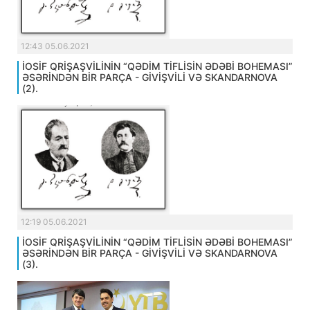
12:43 05.06.2021
İOSİF QRİŞAŞVİLİNİN “QƏDİM TİFLİSİN ƏDƏBİ BOHEMASI”
ƏSƏRİNDƏN BİR PARÇA - GİVİŞVİLİ VƏ SKANDARNOVA
(2).
12:19 05.06.2021
İOSİF QRİŞAŞVİLİNİN “QƏDİM TİFLİSİN ƏDƏBİ BOHEMASI”
ƏSƏRİNDƏN BİR PARÇA - GİVİŞVİLİ VƏ SKANDARNOVA
(3).