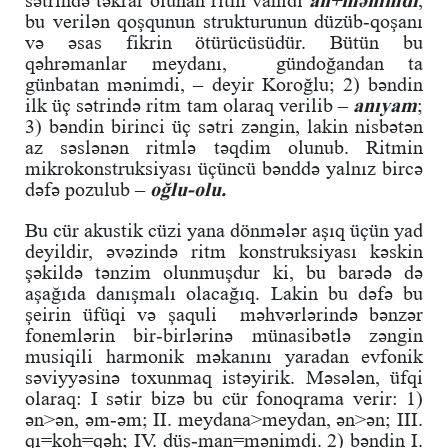
bu verilən qoşqunun strukturunun düzüb-qoşanı
və əsas fikrin ötürücüsüdür. Bütün bu
qəhrəmanlar meydanı, gündoğandan ta
günbatan mənimdi, – deyir Koroğlu; 2) bəndin
ilk üç sətrində ritm tam olaraq verilib –
anıyam
;
3) bəndin birinci üç sətri zəngin, lakin nisbətən
az səslənən ritmlə təqdim olunub. Ritmin
mikrokonstruksiyası üçüncü bənddə yalnız bircə
dəfə pozulub –
oğlu-olu.
Bu cür akustik cüzi yana dönmələr aşıq üçün yad
deyildir, əvəzində ritm konstruksiyası kəskin
şəkildə tənzim olunmuşdur ki, bu barədə də
aşağıda danışmalı olacağıq. Lakin bu dəfə bu
şeirin üfüqi və şaquli məhvərlərində bənzər
fonemlərin bir-birlərinə münasibətlə zəngin
musiqili harmonik məkanını yaradan evfonik
səviyyəsinə toxunmaq istəyirik. Məsələn, üfqi
olaraq: I sətir bizə bu cür fonoqrama verir: 1)
ən>ən, əm-əm; II. meydana>meydan, ən>ən; III.
qı=koh=qəh; IV. düş-man=mənimdi. 2) bəndin I.