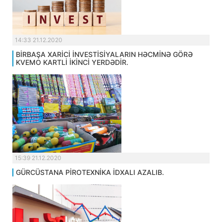
14:33 21.12.2020
BİRBAŞA XARİCİ İNVESTİSİYALARIN HƏCMİNƏ GÖRƏ
KVEMO KARTLİ İKİNCİ YERDƏDİR.
15:39 21.12.2020
GÜRCÜSTANA PİROTEXNİKA İDXALI AZALIB.