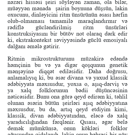
nəzəri hissəsi şeiri söyləyən zaman, ola bilər,
müəyyən mənada şairin boynuna düşsün, lakin
oxucunu, dinləyicini ritm ünsürünün əsası hərfin
olub-olmaması tamamilə maraqlandırmır və
rədiflə gücləndirilmiş ritm ünsürləri
konstruksiyasını bir bütöv not olaraq dərk edir
ki, ekstrakontekst səviyyəsində güclü emosiyalı
dalğanı əmələ gətirir.
Ritmin mikrostrukturunu müzakirə edəndə
həmçinin bu və ya digər qoşqunun genetik
mənşəyinə diqqət ediləsidir. Daha doğrusu,
anlamalıyıq ki, bu əsər divana və yaxud klassik
ədəbiyyata məxsusdur, yoxsa o, aşıq-dərviş və
ya xalq folklorunun bədii düşüncəsinin
nəticəsidir. Bunu ona görə qeyd edirəm ki, təhlil
olunan əsərin bütün şeirləri aşıq ədəbiyyatına
məxsusdur, bu da, artıq qeyd etdiyim kimi,
klassik, divan ədəbiyyatından, eləcə də xalq
yaradıcılığından fərqlənir. Qısası, əgər belə
demək mümkünsə, onun kökləri folklor
ağuşundan qidalanıb, lakin onun bəhrəsi bir növ