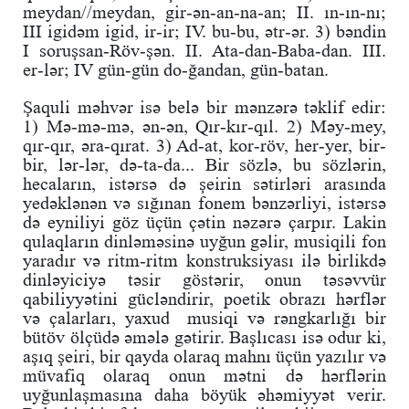
meydan//meydan, gir-ən-an-na-an; II. ın-ın-nı;
III igidəm igid, ir-ir; IV. bu-bu, ətr-ər. 3) bəndin
I soruşsan-Röv-şən. II. Ata-dan-Baba-dan. III.
er-lər; IV gün-gün do-ğandan, gün-batan.
Şaquli məhvər isə belə bir mənzərə təklif edir:
1) Mə-mə-mə, ən-ən, Qır-kır-qıl. 2) Məy-mey,
qır-qır, əra-qırat. 3) Ad-at, kor-röv, her-yer, bir-
bir, lər-lər, də-ta-da... Bir sözlə, bu sözlərin,
hecaların, istərsə də şeirin sətirləri arasında
yedəklənən və sığınan fonem bənzərliyi, istərsə
də eyniliyi göz üçün çətin nəzərə çarpır. Lakin
qulaqların dinləməsinə uyğun gəlir, musiqili fon
yaradır və ritm-ritm konstruksiyası ilə birlikdə
dinləyiciyə təsir göstərir, onun təsəvvür
qabiliyyətini gücləndirir, poetik obrazı hərflər
və çalarları, yaxud musiqi və rəngkarlığı bir
bütöv ölçüdə əmələ gətirir. Başlıcası isə odur ki,
aşıq şeiri, bir qayda olaraq mahnı üçün yazılır və
müvafiq olaraq onun mətni də hərflərin
uyğunlaşmasına daha böyük əhəmiyyət verir.