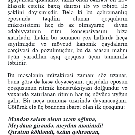
klassik estetik baxış dairəsi ilə və təbiəti ilə
şəklini dəyişmişdir. Belə ki bu qəhrəmanlıq
eposunda təqdim olunan qoşquların
mikrosistemi heç də az olmayaraq divan
ədəbiyyatının ritm konsepsiyasını bizə
xatırladır. Lakin bu sonuncu çox hallarda heçə
sayılmışdır və mövcud kanonik qaydaların
çərçivəsi də pozulmuşdur, bu da əsasən mahnı
üçün yaradılan aşıq qoşqusu üçün tamamilə
təbiidir.
Bu məsələnin müzakirəsi zamanı söz uzanar,
buna görə də kəsə deyəcəyəm, qarşıdakı eposun
qoşqusunun ritmik konstruksiyası dolğundur və
yuxarıda xatırlanan ritmin hər üç növünə uyğun
gəlir. Bir neçə nümunə üzərində dayanacağam.
Götürək elə üç bənddən ibarət olan ilk qoşqunu:
Məndən salam olsun əcəm oğluna,
Meydana girəndə, meydan mənimdi!
Qıratım köhləndi, özüm qəhrəman,