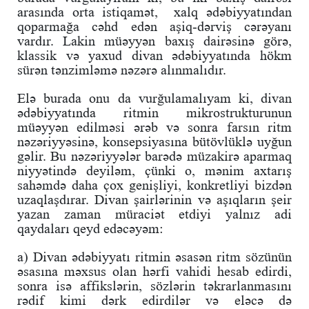
arasında orta istiqamət, xalq ədəbiyyatından
qoparmağa cəhd edən aşiq-dərviş cərəyanı
vardır. Lakin müəyyən baxış dairəsinə görə,
klassik və yaxud divan ədəbiyyatında hökm
sürən tənzimləmə nəzərə alınmalıdır.
Elə burada onu da vurğulamalıyam ki, divan
ədəbiyyatında ritmin mikrostrukturunun
müəyyən edilməsi ərəb və sonra farsın ritm
nəzəriyyəsinə, konsepsiyasına bütövlüklə uyğun
gəlir. Bu nəzəriyyələr barədə müzakirə aparmaq
niyyətində deyiləm, çünki o, mənim axtarış
sahəmdə daha çox genişliyi, konkretliyi bizdən
uzaqlaşdırar. Divan şairlərinin və aşıqların şeir
yazan zaman müraciət etdiyi yalnız adi
qaydaları qeyd edəcəyəm:
a) Divan ədəbiyyatı ritmin əsasən ritm sözünün
əsasına məxsus olan hərfi vahidi hesab edirdi,
sonra isə affikslərin, sözlərin təkrarlanmasını
rədif kimi dərk edirdilər və eləcə də