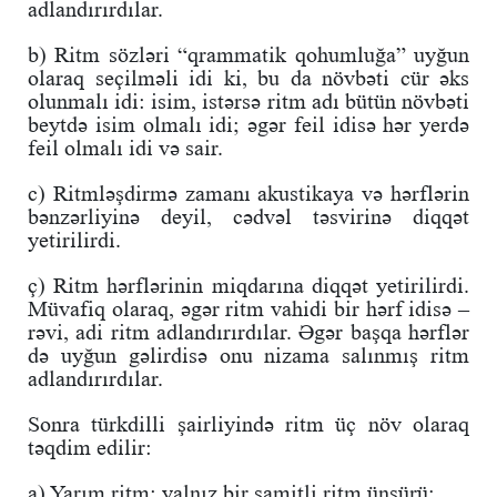
adlandırırdılar.
b) Ritm sözləri “qrammatik qohumluğa” uyğun
olaraq seçilməli idi ki, bu da növbəti cür əks
olunmalı idi: isim, istərsə ritm adı bütün növbəti
beytdə isim olmalı idi; əgər feil idisə hər yerdə
feil olmalı idi və sair.
c) Ritmləşdirmə zamanı akustikaya və hərflərin
bənzərliyinə deyil, cədvəl təsvirinə diqqət
yetirilirdi.
ç) Ritm hərflərinin miqdarına diqqət yetirilirdi.
Müvafiq olaraq, əgər ritm vahidi bir hərf idisə –
rəvi, adi ritm adlandırırdılar. Əgər başqa hərflər
də uyğun gəlirdisə onu nizama salınmış ritm
adlandırırdılar.
Sonra türkdilli şairliyində ritm üç növ olaraq
təqdim edilir:
a) Yarım ritm: yalnız bir samitli ritm ünsürü;