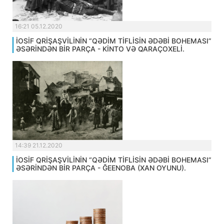
16:21 05.12.2020
İOSİF QRİŞAŞVİLİNİN “QƏDİM TİFLİSİN ƏDƏBİ BOHEMASI”
ƏSƏRİNDƏN BİR PARÇA - KİNTO VƏ QARAÇOXELİ.
14:39 21.12.2020
İOSİF QRİŞAŞVİLİNİN “QƏDİM TİFLİSİN ƏDƏBİ BOHEMASI”
ƏSƏRİNDƏN BİR PARÇA - ĞEENOBA (XAN OYUNU).