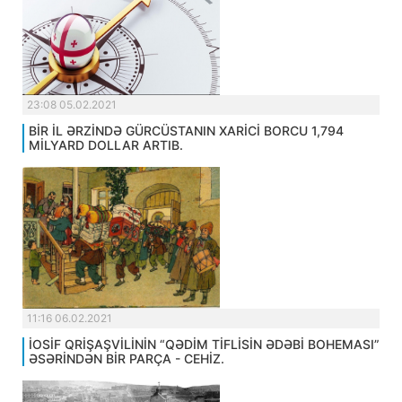
23:08 05.02.2021
BİR İL ƏRZİNDƏ GÜRCÜSTANIN XARİCİ BORCU 1,794
MİLYARD DOLLAR ARTIB.
11:16 06.02.2021
İOSİF QRİŞAŞVİLİNİN “QƏDİM TİFLİSİN ƏDƏBİ BOHEMASI”
ƏSƏRİNDƏN BİR PARÇA - CEHİZ.