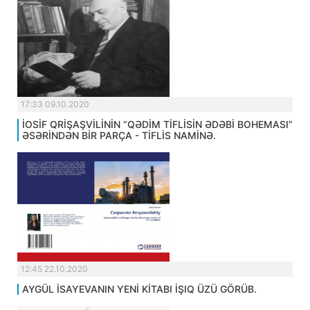
17:33 09.10.2020
İOSİF QRİŞAŞVİLİNİN “QƏDİM TİFLİSİN ƏDƏBİ BOHEMASI”
ƏSƏRİNDƏN BİR PARÇA - TİFLİS NAMİNƏ.
12:45 22.10.2020
AYGÜL İSAYEVANIN YENİ KİTABI İŞIQ ÜZÜ GÖRÜB.