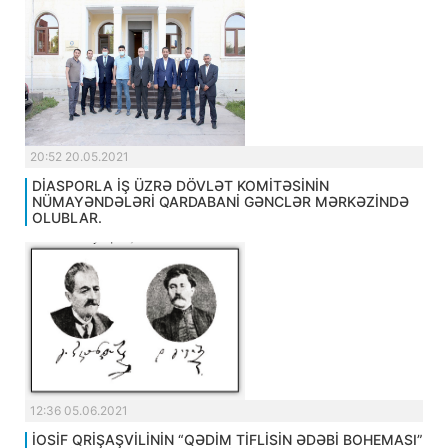
20:52 20.05.2021
DİASPORLA İŞ ÜZRƏ DÖVLƏT KOMİTƏSİNİN
NÜMAYƏNDƏLƏRİ QARDABANİ GƏNCLƏR MƏRKƏZİNDƏ
OLUBLAR.
12:36 05.06.2021
İOSİF QRİŞAŞVİLİNİN “QƏDİM TİFLİSİN ƏDƏBİ BOHEMASI”