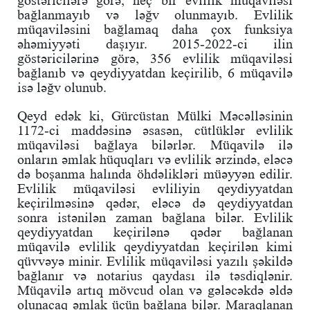
bağlanmayıb və ləğv olunmayıb. Evlilik
müqaviləsini bağlamaq daha çox funksiya
əhəmiyyəti daşıyır. 2015-2022-ci ilin
göstəricilərinə görə, 356 evlilik müqaviləsi
bağlanıb və qeydiyyatdan keçirilib, 6 müqavilə
isə ləğv olunub.
Qeyd edək ki, Gürcüstan Mülki Məcəlləsinin
1172-ci maddəsinə əsasən, cütlüklər evlilik
müqaviləsi bağlaya bilərlər. Müqavilə ilə
onların əmlak hüquqları və evlilik ərzində, eləcə
də boşanma halında öhdəlikləri müəyyən edilir.
Evlilik müqaviləsi evliliyin qeydiyyatdan
keçirilməsinə qədər, eləcə də qeydiyyatdan
sonra istənilən zaman bağlana bilər. Evlilik
qeydiyyatdan keçirilənə qədər bağlanan
müqavilə evlilik qeydiyyatdan keçirilən kimi
qüvvəyə minir. Evlilik müqaviləsi yazılı şəkildə
bağlanır və notarius qaydası ilə təsdiqlənir.
Müqavilə artıq mövcud olan və gələcəkdə əldə
olunacaq əmlak üçün bağlana bilər. Maraqlanan