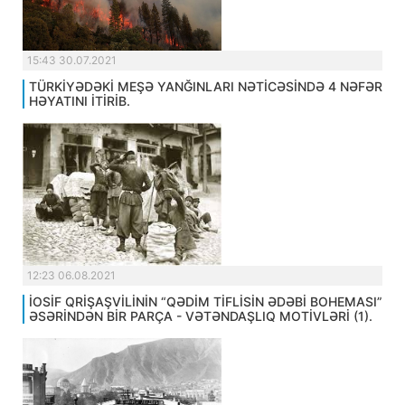
15:43 30.07.2021
TÜRKİYƏDƏKİ MEŞƏ YANĞINLARI NƏTİCƏSİNDƏ 4 NƏFƏR
HƏYATINI İTİRİB.
12:23 06.08.2021
İOSİF QRİŞAŞVİLİNİN “QƏDİM TİFLİSİN ƏDƏBİ BOHEMASI”
ƏSƏRİNDƏN BİR PARÇA - VƏTƏNDAŞLIQ MOTİVLƏRİ (1).