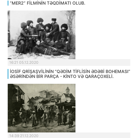
“MER2” FİLMİNİN TƏQDİMATI OLUB.
16:21 05.12.2020
İOSİF QRİŞAŞVİLİNİN “QƏDİM TİFLİSİN ƏDƏBİ BOHEMASI”
ƏSƏRİNDƏN BİR PARÇA - KİNTO VƏ QARAÇOXELİ.
14:39 21.12.2020