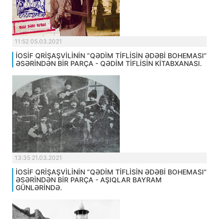
11:52 05.03.2021
İOSİF QRİŞAŞVİLİNİN “QƏDİM TİFLİSİN ƏDƏBİ BOHEMASI”
ƏSƏRİNDƏN BİR PARÇA - QƏDİM TİFLİSİN KİTABXANASI.
13:35 21.03.2021
İOSİF QRİŞAŞVİLİNİN “QƏDİM TİFLİSİN ƏDƏBİ BOHEMASI”
ƏSƏRİNDƏN BİR PARÇA - AŞIQLAR BAYRAM
GÜNLƏRİNDƏ.