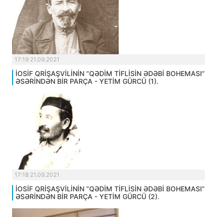
17:19 21.09.2021
İOSİF QRİŞAŞVİLİNİN “QƏDİM TİFLİSİN ƏDƏBİ BOHEMASI”
ƏSƏRİNDƏN BİR PARÇA - YETİM GÜRCÜ (1).
17:18 21.09.2021
İOSİF QRİŞAŞVİLİNİN “QƏDİM TİFLİSİN ƏDƏBİ BOHEMASI”
ƏSƏRİNDƏN BİR PARÇA - YETİM GÜRCÜ (2).