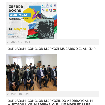
20:35 05.10.2021
QARDABANİ GƏNCLƏR MƏRKƏZİ MÜSABİQƏ ELAN EDİR.
20:26 16.10.2021
QARDABANİ GƏNCLƏR MƏRKƏZİNDƏ AZƏRBAYCANIN
MÜSTƏQİLLİYİNİN BƏRPASI GÜNÜNƏ HƏSR EDİLMİŞ