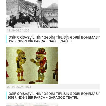
13:39 06.04.2021
İOSİF QRİŞAŞVİLİNİN “QƏDİM TİFLİSİN ƏDƏBİ BOHEMASI”
ƏSƏRİNDƏN BİR PARÇA - NAĞLİ (NAĞIL).
23:54 20.04.2021
İOSİF QRİŞAŞVİLİNİN “QƏDİM TİFLİSİN ƏDƏBİ BOHEMASI”
ƏSƏRİNDƏN BİR PARÇA - QARAGÖZ TEATRI.