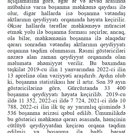
açıqlamasına görə, əgər ər və arvad arasında
mübahisə varsa boşanma məhkəmə qaydası ilə
olur, digər hallarda isə boşanma vətəndaş
aktlarının qeydiyyatı orqanında həyata keçirilir.
Əksər hallarda tərəflər məhkəməyə müraciət
etmək yolu ilə boşanma forması seçirlər, ancaq,
ola bilər, məhkəmənin boşanma ilə əlaqədar
qərarı sonradan vətəndaş aktlarının qeydiyyatı
orqanına təqdim olunmasın. Rəsmi göstəriciləri
nəzərə alan zaman qeydiyyat orqanında olan
məlumata əhəmiyyət verilir. Bu baxımdan
təşkilat 2019-cu ilin 1 yanvarından 2022-ci ilin
13 aprelinə olan vəziyyəti araşdırıb. Aydın olub
ki, boşanma statistikası hər il artır. Son 39 ayın
göstəricilərinə görə, Gürcüstanda 33 400
boşanma qeydiyyatı həyata keçirilib. 2019-cu
ildə 11 352, 2022-ci ildə 7 724, 2021-ci ildə 10
788, 2022-ci ilin ilk üç ay yarımlıq qismində 3
536 boşanma ərizəsi qəbul edilib. Ümumilikdə
bu göstərici məhkəmə qərarı əsasında, həmçinin
cütlüyü qeydiyyatdan keçirən orqana təqdim
edilmiş və boşanma ilə bağlı bəraət