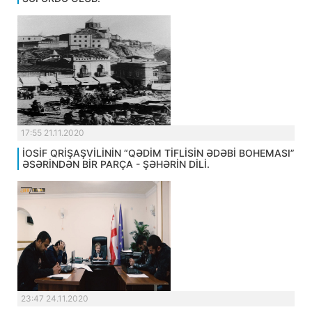
17:55 21.11.2020
İOSİF QRİŞAŞVİLİNİN “QƏDİM TİFLİSİN ƏDƏBİ BOHEMASI”
ƏSƏRİNDƏN BİR PARÇA - ŞƏHƏRİN DİLİ.
23:47 24.11.2020