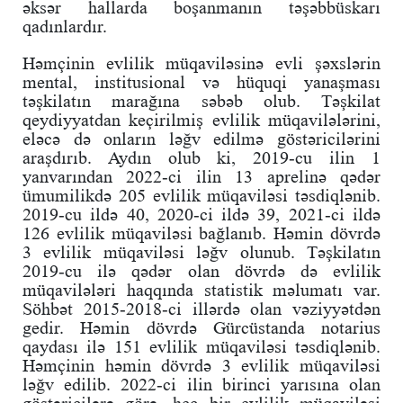
əksər hallarda boşanmanın təşəbbüskarı
qadınlardır.
Həmçinin evlilik müqaviləsinə evli şəxslərin
mental, institusional və hüquqi yanaşması
təşkilatın marağına səbəb olub. Təşkilat
qeydiyyatdan keçirilmiş evlilik müqavilələrini,
eləcə də onların ləğv edilmə göstəricilərini
araşdırıb. Aydın olub ki, 2019-cu ilin 1
yanvarından 2022-ci ilin 13 aprelinə qədər
ümumilikdə 205 evlilik müqaviləsi təsdiqlənib.
2019-cu ildə 40, 2020-ci ildə 39, 2021-ci ildə
126 evlilik müqaviləsi bağlanıb. Həmin dövrdə
3 evlilik müqaviləsi ləğv olunub. Təşkilatın
2019-cu ilə qədər olan dövrdə də evlilik
müqavilələri haqqında statistik məlumatı var.
Söhbət 2015-2018-ci illərdə olan vəziyyətdən
gedir. Həmin dövrdə Gürcüstanda notarius
qaydası ilə 151 evlilik müqaviləsi təsdiqlənib.
Həmçinin həmin dövrdə 3 evlilik müqaviləsi
ləğv edilib. 2022-ci ilin birinci yarısına olan
göstəricilərə görə, heç bir evlilik müqaviləsi