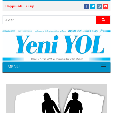
Haqqımızda
Əlaqə
MENU