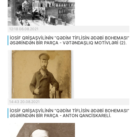
12:18 06.08.2021
İOSİF QRİŞAŞVİLİNİN “QƏDİM TİFLİSİN ƏDƏBİ BOHEMASI”
ƏSƏRİNDƏN BİR PARÇA - VƏTƏNDAŞLIQ MOTİVLƏRİ (2).
14:43 20.08.2021
İOSİF QRİŞAŞVİLİNİN “QƏDİM TİFLİSİN ƏDƏBİ BOHEMASI”
ƏSƏRİNDƏN BİR PARÇA - ANTON QANCİSKARELİ.