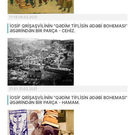
11:16 06.02.2021
İOSİF QRİŞAŞVİLİNİN “QƏDİM TİFLİSİN ƏDƏBİ BOHEMASI”
ƏSƏRİNDƏN BİR PARÇA - CEHİZ.
21:01 21.02.2021
İOSİF QRİŞAŞVİLİNİN “QƏDİM TİFLİSİN ƏDƏBİ BOHEMASI”
ƏSƏRİNDƏN BİR PARÇA - HAMAM.