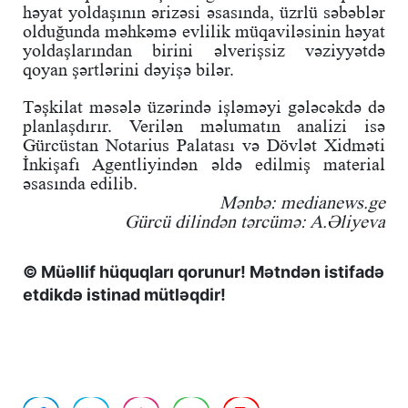
həyat yoldaşının ərizəsi əsasında, üzrlü səbəblər
olduğunda məhkəmə evlilik müqaviləsinin həyat
yoldaşlarından birini əlverişsiz vəziyyətdə
qoyan şərtlərini dəyişə bilər.
Təşkilat məsələ üzərində işləməyi gələcəkdə də
planlaşdırır. Verilən məlumatın analizi isə
Gürcüstan Notarius Palatası və Dövlət Xidməti
İnkişafı Agentliyindən əldə edilmiş material
əsasında edilib.
Mənbə: medianews.ge
Gürcü dilindən tərcümə: A.Əliyeva
© Müəllif hüquqları qorunur! Mətndən istifadə
etdikdə istinad mütləqdir!