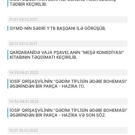
TƏDBİR KEÇİRİLİB.
21:01 03.12.2021
GYMD-NİN SƏDRİ YTB BAŞQANI İLƏ GÖRÜŞÜB.
22:12 05.12.2021
QARDABANİDƏ VAJA PŞAVELANIN “MEŞƏ KOMEDİYASI”
KİTABININ TƏQDİMATI KEÇİRİLİB.
14:35 06.01.2022
İOSİF QRİŞAŞVİLİNİN “QƏDİM TİFLİSİN ƏDƏBİ BOHEMASI”
ƏSƏRİNDƏN BİR PARÇA - HAZİRA (1).
14:54 06.01.2022
İOSİF QRİŞAŞVİLİNİN “QƏDİM TİFLİSİN ƏDƏBİ BOHEMASI”
ƏSƏRİNDƏN BİR PARÇA - HAZİRA VƏ SON SÖZ.
12:27 20.01.2022