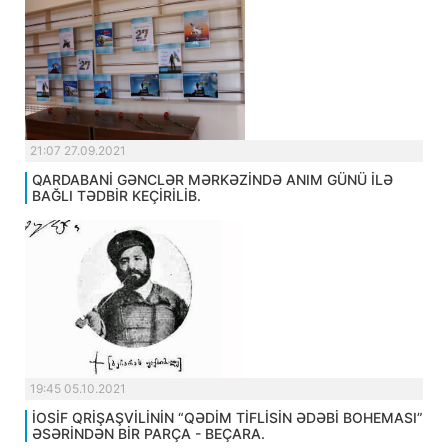
21:07 27.09.2021
QARDABANİ GƏNCLƏR MƏRKƏZİNDƏ ANIM GÜNÜ İLƏ
BAĞLI TƏDBİR KEÇİRİLİB.
19:45 05.10.2021
İOSİF QRİŞAŞVİLİNİN “QƏDİM TİFLİSİN ƏDƏBİ BOHEMASI”
ƏSƏRİNDƏN BİR PARÇA - BEÇARA.