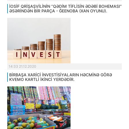
İOSİF QRİŞAŞVİLİNİN “QƏDİM TİFLİSİN ƏDƏBİ BOHEMASI”
ƏSƏRİNDƏN BİR PARÇA - ĞEENOBA (XAN OYUNU).
14:33 21.12.2020
BİRBAŞA XARİCİ İNVESTİSİYALARIN HƏCMİNƏ GÖRƏ
KVEMO KARTLİ İKİNCİ YERDƏDİR.