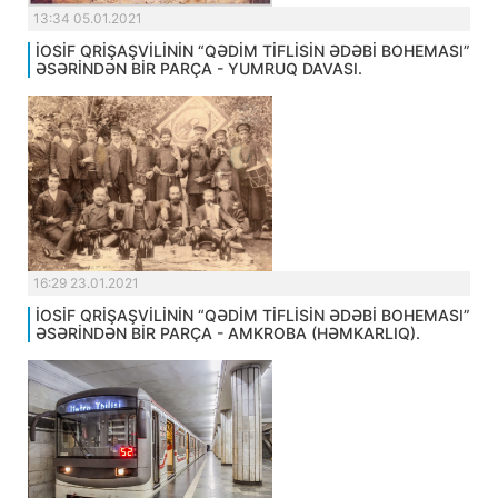
13:34 05.01.2021
İOSİF QRİŞAŞVİLİNİN “QƏDİM TİFLİSİN ƏDƏBİ BOHEMASI”
ƏSƏRİNDƏN BİR PARÇA - YUMRUQ DAVASI.
16:29 23.01.2021
İOSİF QRİŞAŞVİLİNİN “QƏDİM TİFLİSİN ƏDƏBİ BOHEMASI”
ƏSƏRİNDƏN BİR PARÇA - AMKROBA (HƏMKARLIQ).