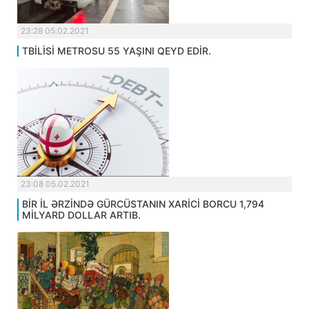
23:28 05.02.2021
TBİLİSİ METROSU 55 YAŞINI QEYD EDİR.
23:08 05.02.2021
BİR İL ƏRZİNDƏ GÜRCÜSTANIN XARİCİ BORCU 1,794
MİLYARD DOLLAR ARTIB.