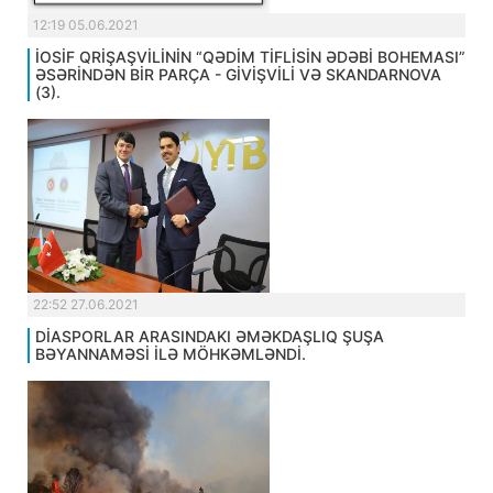
12:19 05.06.2021
İOSİF QRİŞAŞVİLİNİN “QƏDİM TİFLİSİN ƏDƏBİ BOHEMASI”
ƏSƏRİNDƏN BİR PARÇA - GİVİŞVİLİ VƏ SKANDARNOVA
(3).
22:52 27.06.2021
DİASPORLAR ARASINDAKI ƏMƏKDAŞLIQ ŞUŞA
BƏYANNAMƏSİ İLƏ MÖHKƏMLƏNDİ.