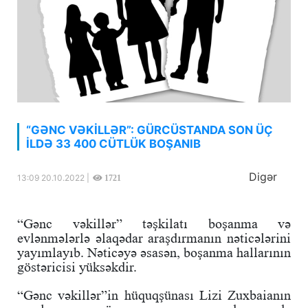
“GƏNC VƏKİLLƏR”: GÜRCÜSTANDA SON ÜÇ
İLDƏ 33 400 CÜTLÜK BOŞANIB
Digər
13:09 20.10.2022 |
1721
“Gənc vəkillər” təşkilatı boşanma və
evlənmələrlə əlaqədar araşdırmanın nəticələrini
yayımlayıb. Nəticəyə əsasən, boşanma hallarının
göstəricisi yüksəkdir.
“Gənc vəkillər”in hüquqşünası Lizi Zuxbaianın