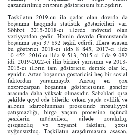
qazandırılmış ərizənin göstəricisini birləşdirir.
Təşkilatın 2019-cu ilə qədər olan dövrdə də
boşanma haqqında statistik göstəriciləri var.
Söhbət 2015-2018-ci illərdə mövcud olan
vəziyyətdən gedir. Həmin dövrdə Gürcüstanda
boşanma sayı 37 892 təşkil edirdi. İllərə əsasən
bu göstərici 2018-ci ildə 8 845, 2017-ci ildə
10 452, 2016-cı ildə 9 513, 2015-ci ildə 9 082
idi. 2019-2022-ci ilin birinci yarısının və 2018-
2015-ci illərin tam göstəricisi demək olar ki,
eynidir. Artan boşanma göstəricisi heç bir sosial
faktordan yaranmayıb. Ancaq ən çox
nəzərəçarpan boşanma göstəricisinin gənclər
arasında daha yüksək olmasıdır. Səbəbləri qısa
şəkildə qeyd edə bilərik: erkən yaşda evlilik və
ailənin idarəolunması prosesində məsuliyyət
çatışmazlığı, birgə yaşam prosesinə üçüncü
şəxslərin müdaxiləsi, ailədə zorakılıq,
qısqanclıq və xəyanət faktları, şəxsi
uyğunsuzluq. Təşkilatın araşdırmasına əsasən,