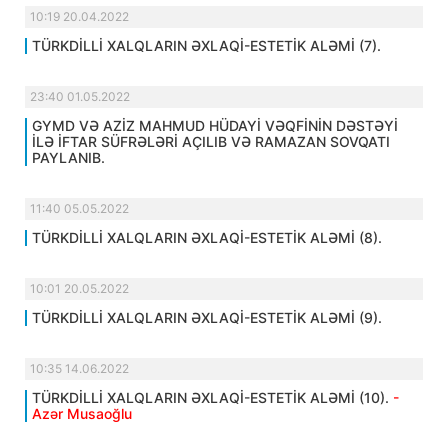
10:19 20.04.2022
TÜRKDİLLİ XALQLARIN ƏXLAQİ-ESTETİK ALƏMİ (7).
23:40 01.05.2022
GYMD VƏ AZİZ MAHMUD HÜDAYİ VƏQFİNİN DƏSTƏYİ
İLƏ İFTAR SÜFRƏLƏRİ AÇILIB VƏ RAMAZAN SOVQATI
PAYLANIB.
11:40 05.05.2022
TÜRKDİLLİ XALQLARIN ƏXLAQİ-ESTETİK ALƏMİ (8).
10:01 20.05.2022
TÜRKDİLLİ XALQLARIN ƏXLAQİ-ESTETİK ALƏMİ (9).
10:35 14.06.2022
TÜRKDİLLİ XALQLARIN ƏXLAQİ-ESTETİK ALƏMİ (10).
-
Azər Musaoğlu