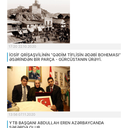
17:20 22.10.2020
İOSİF QRİŞAŞVİLİNİN “QƏDİM TİFLİSİN ƏDƏBİ BOHEMASI”
ƏSƏRİNDƏN BİR PARÇA - GÜRCÜSTANIN ÜRƏYİ.
13:56 07.11.2020
YTB BAŞQANI ABDULLAH EREN AZƏRBAYCANDA
SƏFƏRDƏ OLUB.