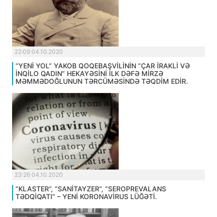
22:09 04.10.2020
“YENİ YOL” YAKOB QOQEBAŞVİLİNİN “ÇAR İRAKLİ VƏ
İNQİLO QADIN” HEKAYƏSİNİ İLK DƏFƏ MİRZƏ
MƏMMƏDOĞLUNUN TƏRCÜMƏSİNDƏ TƏQDİM EDİR.
23:26 04.10.2020
“KLASTER”, “SANİTAYZER”, “SEROPREVALANS
TƏDQİQATI” – YENİ KORONAVİRUS LÜĞƏTİ.