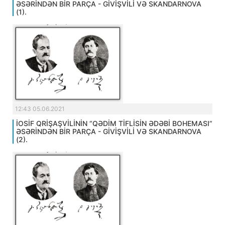
ƏSƏRİNDƏN BİR PARÇA - GİVİŞVİLİ VƏ SKANDARNOVA
(1).
12:43 05.06.2021
İOSİF QRİŞAŞVİLİNİN “QƏDİM TİFLİSİN ƏDƏBİ BOHEMASI”
ƏSƏRİNDƏN BİR PARÇA - GİVİŞVİLİ VƏ SKANDARNOVA
(2).