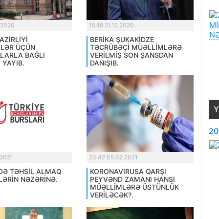
.2020
15:18 21.12.2020
AZİRLİYİ
BERİKA ŞUKAKİDZE
LƏR ÜÇÜN
TƏCRÜBƏÇİ MÜƏLLİMLƏRƏ
LARLA BAĞLI
VERİLMİŞ SON ŞANSDAN
 YAYIB.
DANIŞIB.
Y
20
.2021
23:42 05.02.2021
DƏ TƏHSİL ALMAQ
KORONAVİRUSA QARŞI
LƏRİN NƏZƏRİNƏ.
PEYVƏND ZAMANI HANSI
MÜƏLLİMLƏRƏ ÜSTÜNLÜK
VERİLƏCƏK?.