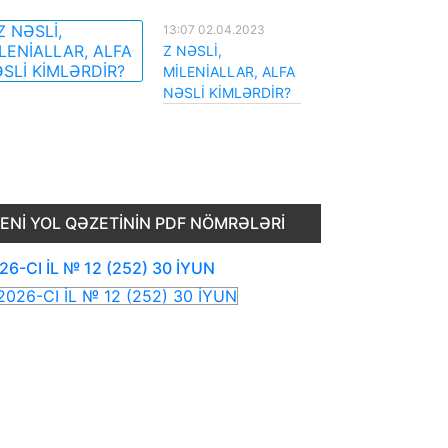
13:07 02.04.2023
Z NƏSLİ,
MİLENİALLAR, ALFA
NƏSLİ KİMLƏRDİR?
ENI YOL QƏZETININ PDF NÖMRƏLƏRI
26-CI İL № 12 (252) 30 İYUN