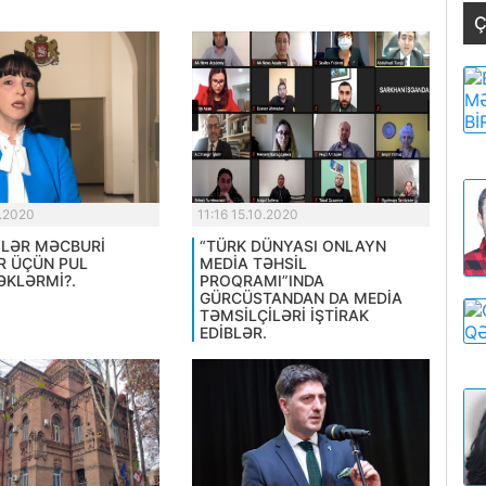
Ç
0.2020
11:16 15.10.2020
LƏR MƏCBURİ
“TÜRK DÜNYASI ONLAYN
R ÜÇÜN PUL
MEDİA TƏHSİL
KLƏRMİ?.
PROQRAMI”INDA
GÜRCÜSTANDAN DA MEDİA
TƏMSİLÇİLƏRİ İŞTİRAK
EDİBLƏR.