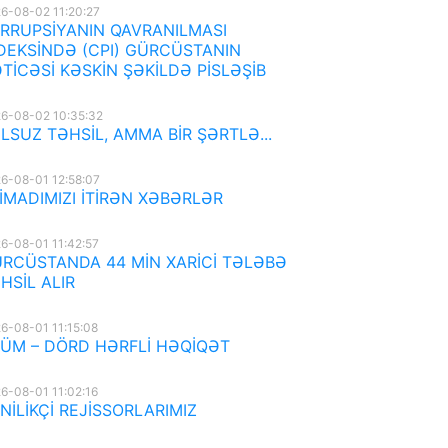
6-08-02 11:20:27
RRUPSİYANIN QAVRANILMASI
DEKSİNDƏ (CPI) GÜRCÜSTANIN
TİCƏSİ KƏSKİN ŞƏKİLDƏ PİSLƏŞİB
6-08-02 10:35:32
LSUZ TƏHSİL, AMMA BİR ŞƏRTLƏ...
6-08-01 12:58:07
İMADIMIZI İTİRƏN XƏBƏRLƏR
6-08-01 11:42:57
RCÜSTANDA 44 MİN XARİCİ TƏLƏBƏ
HSİL ALIR
6-08-01 11:15:08
ÜM – DÖRD HƏRFLİ HƏQİQƏT
6-08-01 11:02:16
NİLİKÇİ REJİSSORLARIMIZ