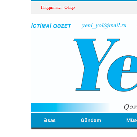
Haqqımızda
Əlaqə
Əsas
Gündəm
Müəl