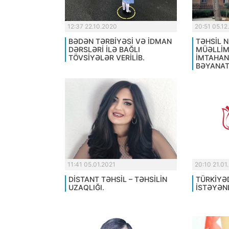
12:37 22.10.2020
20:51 05.12
BƏDƏN TƏRBİYƏSİ VƏ İDMAN
TƏHSİL N
DƏRSLƏRİ İLƏ BAĞLI
MÜƏLLİM
TÖVSİYƏLƏR VERİLİB.
İMTAHAN
BƏYANAT
11:41 05.01.2021
20:10 21.01
DİSTANT TƏHSİL – TƏHSİLİN
TÜRKİYƏ
UZAQLIĞI.
İSTƏYƏN