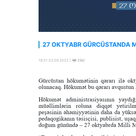
27 OKTYABR GÜRCÜSTANDA Mİ
18:31 02.09.2023 |
1562
Gürcüstan hökumətinin qərarı ilə ok
olunacaq. Hökumət bu qərarı avqustun 3
Hökumət administrasiyasının yaydı
müəllimlərin roluna diqqət yetiril
peşəsinin əhəmiyyətinin daha da yüks
pedaqogikanın təsisçisi, publisist, uş
doğum günündə – 27 oktyabrda Milli 