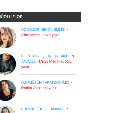
ÜƏLLİFLƏR
ÜÇ DİLDƏN ƏN ÖNƏMLİSİ
-
Alidə Mahmudova yazır
BELƏ-BELƏ İŞLƏR: QALAKTİON
TABİDZE
- Mirzə Məmmədoğlu
yazır
ÖZÜMÜZÜN YARATDIĞI İMİC
-
Esmira Ələkbərli yazır
PULSUZ TƏHSİL, AMMA BİR