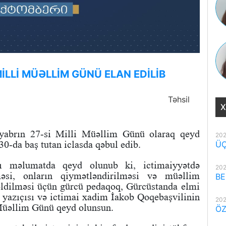
LLİ MÜƏLLİM GÜNÜ ELAN EDİLİB
Təhsil
X
tyabrın 27-si Milli Müəllim Günü olaraq qeyd
202
0-da baş tutan iclasda qəbul edib.
ÜÇ
ğı məlumatda qeyd olunub ki, ictimaiyyətdə
202
məsi, onların qiymətləndirilməsi və müəllim
BE
əldilməsi üçün gürcü pedaqoq, Gürcüstanda elmi
aq yazıçısı və ictimai xadim İakob Qoqebaşvilinin
202
Müəllim Günü qeyd olunsun.
ÖZ