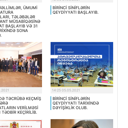
MÜƏLLİMLƏR, ÜMUMİ
BİRİNCİ SİNİFLƏRİN
RATURA
QEYDİYYATI BAŞLAYIB.
LARI, TƏLƏBƏLƏR
ANT MÜSABİQƏSİNƏ
AT BAŞLAYIB VƏ 31
RİXİNDƏ SONA
.
4.2021
14:25 05.05.2021
DƏ TƏCRÜBƏ KEÇMİŞ
BİRİNCİ SİNİFLƏRİN
ƏRƏ
QEYDİYYATI TARİXİNDƏ
ATLARIN VERİLMƏSİ
DƏYİŞİKLİK OLUB.
 TƏDBİR KEÇİRİLİB.