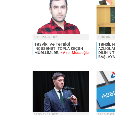
12:19 20.02.2021
11:10 05.03
TƏSVİRİ VƏ TƏTBİQİ
TƏHSİL N
İNCƏSƏNƏTİ TOPLA KEÇƏN
AZLIQLA
MÜƏLLİMLƏR.
- Azər Musaoğlu
DİLİNİN 
BAŞLAYA
12:50 21.03.2021
13:15 21.03