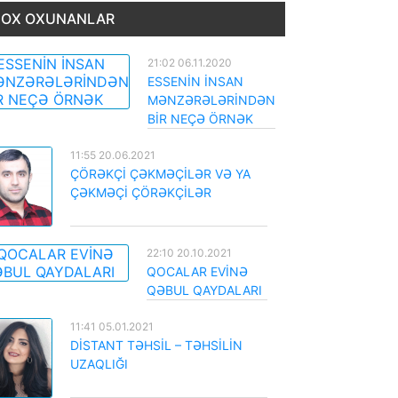
OX OXUNANLAR
21:02 06.11.2020
ESSENİN İNSAN
MƏNZƏRƏLƏRİNDƏN
BİR NEÇƏ ÖRNƏK
11:55 20.06.2021
ÇÖRƏKÇİ ÇƏKMƏÇİLƏR VƏ YA
ÇƏKMƏÇİ ÇÖRƏKÇİLƏR
22:10 20.10.2021
QOCALAR EVİNƏ
QƏBUL QAYDALARI
11:41 05.01.2021
DİSTANT TƏHSİL – TƏHSİLİN
UZAQLIĞI