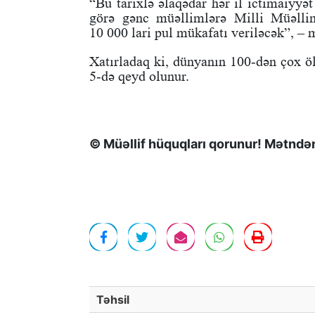
“Bu tarixlə əlaqədar hər il ictimaiyyət
görə gənc müəllimlərə Milli Müəlli
10 000 lari pul mükafatı veriləcək”, –
Xatırladaq ki, dünyanın 100-dən çox 
5-də qeyd olunur.
© Müəllif hüquqları qorunur! Mətndən 
Təhsil