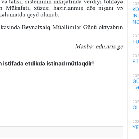
 və təhsil sisteminin inkişafında verdiyi töhfəyə
202
m Mükafatı, xüsusi hazırlanmış döş nişanı və
KO
 məlumatda qeyd olunub.
İN
NƏ
ölkəsində Beynəlxalq Müəllimlər Günü oktyabrın
202
PU
Mənbə: edu.aris.ge
202
ET
istifadə etdikdə istinad mütləqdir!
202
GÜ
TƏ
202
ÖL
202
YE