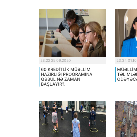
23:22 25.09.2020
23:34 01.1
60 KREDİTLİK MÜƏLLİM
MÜƏLLİM
HAZIRLIĞI PROQRAMINA
TƏLİMLƏ
QƏBUL NƏ ZAMAN
ÖDƏYƏCƏ
BAŞLAYIR?.