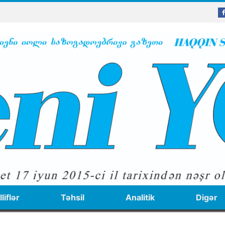
liflər
Təhsil
Analitik
Digər