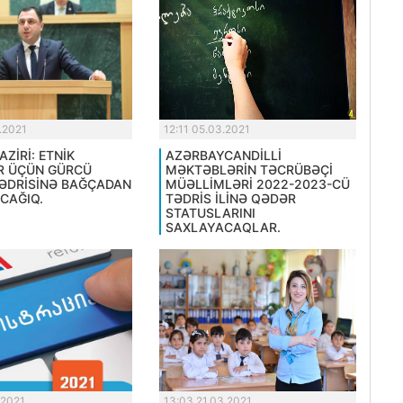
.2021
12:11 05.03.2021
AZİRİ: ETNİK
AZƏRBAYCANDİLLİ
R ÜÇÜN GÜRCÜ
MƏKTƏBLƏRİN TƏCRÜBƏÇİ
TƏDRİSİNƏ BAĞÇADAN
MÜƏLLİMLƏRİ 2022-2023-CÜ
CAĞIQ.
TƏDRİS İLİNƏ QƏDƏR
STATUSLARINI
SAXLAYACAQLAR.
.2021
13:03 21.03.2021