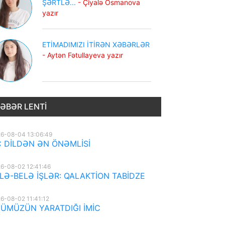
ŞƏRTLƏ...
- Çiyalə Osmanova
yazır
ETİMADIMIZI İTİRƏN XƏBƏRLƏR
- Aytən Fətullayeva yazır
ƏBƏR LENTI
6-08-04 13:06:49
 DİLDƏN ƏN ÖNƏMLİSİ
6-08-02 12:41:46
LƏ-BELƏ İŞLƏR: QALAKTİON TABİDZE
6-08-02 11:41:12
ÜMÜZÜN YARATDIĞI İMİC