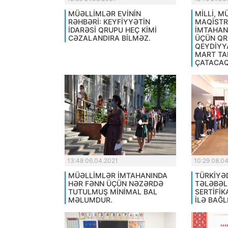
MÜƏLLİMLƏR EVİNİN
MİLLİ, 
RƏHBƏRİ: KEYFİYYƏTİN
MAQİST
İDARƏSİ QRUPU HEÇ KİMİ
İMTAHAN
CƏZALANDIRA BİLMƏZ.
ÜÇÜN QR
QEYDİYY
MART TA
ÇATACAQ
13:48 06.04.2021
10:29 08.0
MÜƏLLİMLƏR İMTAHANINDA
TÜRKİYƏ
HƏR FƏNN ÜÇÜN NƏZƏRDƏ
TƏLƏBƏL
TUTULMUŞ MİNİMAL BAL
SERTİFİK
MƏLUMDUR.
İLƏ BAĞLI