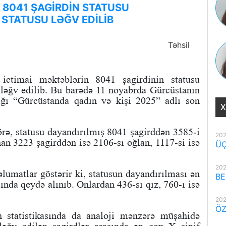
 8041 ŞAGİRDİN STATUSU
 STATUSU LƏĞV EDİLİB
Təhsil
 ictimai məktəblərin 8041 şagirdinin statusu
u ləğv edilib. Bu barədə 11 noyabrda Gürcüstanın
ığı “Gürcüstanda qadın və kişi 2025” adlı son
X
görə, statusu dayandırılmış 8041 şagirddən 3585-i
202
nan 3223 şagirddən isə 2106-sı oğlan, 1117-si isə
ÜÇ
202
əlumatlar göstərir ki, statusun dayandırılması ən
BE
sında qeydə alınıb. Onlardan 436-sı qız, 760-ı isə
202
ÖZ
ın statistikasında da analoji mənzərə müşahidə