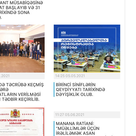
ANT MÜSABİQƏSİNƏ
AT BAŞLAYIB VƏ 31
RİXİNDƏ SONA
.
4.2021
14:25 05.05.2021
DƏ TƏCRÜBƏ KEÇMİŞ
BİRİNCİ SİNİFLƏRİN
ƏRƏ
QEYDİYYATI TARİXİNDƏ
ATLARIN VERİLMƏSİ
DƏYİŞİKLİK OLUB.
 TƏDBİR KEÇİRİLİB.
11:27 05.06.2021
MANANA RATİANİ:
“MÜƏLLİMLƏR ÜÇÜN
İRƏLİLƏMƏK ASAN