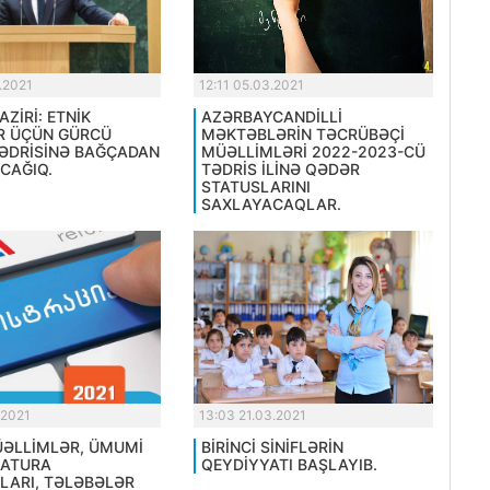
.2021
12:11 05.03.2021
AZİRİ: ETNİK
AZƏRBAYCANDİLLİ
R ÜÇÜN GÜRCÜ
MƏKTƏBLƏRİN TƏCRÜBƏÇİ
TƏDRİSİNƏ BAĞÇADAN
MÜƏLLİMLƏRİ 2022-2023-CÜ
CAĞIQ.
TƏDRİS İLİNƏ QƏDƏR
STATUSLARINI
SAXLAYACAQLAR.
.2021
13:03 21.03.2021
MÜƏLLİMLƏR, ÜMUMİ
BİRİNCİ SİNİFLƏRİN
RATURA
QEYDİYYATI BAŞLAYIB.
LARI, TƏLƏBƏLƏR