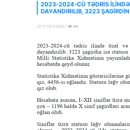
2023-2024-CÜ TƏDRİS İLİNDƏ
DAYANDIRILIB, 3223 ŞAGİRDİN
22:17 02.12.2025 |
444
2023-2024-cü tədris ilində özəl və
dayandırılıb. 3223 şagirdin isə status
Milli Statistika Xidmətinin yayımlad
hesabatda qeyd olunur.
Statistika Xidmətinin göstəricilərinə 
qız, 4456-sı oğlandır. Statusu ləğv olu
qız olub.
Hesabata əsasən, I–XII siniflər üzrə m
çox – 1196 halda X sinif şagirdləri ara
oğlan olub.
Siniflər üzrə statusu ləğv olunanlar