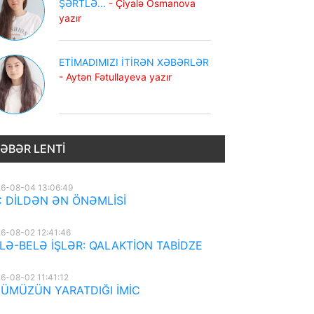
ŞƏRTLƏ...
- Çiyalə Osmanova
yazır
ETİMADIMIZI İTİRƏN XƏBƏRLƏR
- Aytən Fətullayeva yazır
ƏBƏR LENTI
6-08-04 13:06:49
 DİLDƏN ƏN ÖNƏMLİSİ
6-08-02 12:41:46
LƏ-BELƏ İŞLƏR: QALAKTİON TABİDZE
6-08-02 11:41:12
ÜMÜZÜN YARATDIĞI İMİC