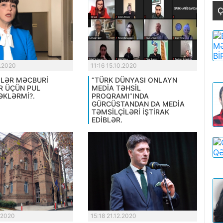
Ç
0.2020
11:16 15.10.2020
LƏR MƏCBURİ
“TÜRK DÜNYASI ONLAYN
R ÜÇÜN PUL
MEDİA TƏHSİL
KLƏRMİ?.
PROQRAMI”INDA
GÜRCÜSTANDAN DA MEDİA
TƏMSİLÇİLƏRİ İŞTİRAK
EDİBLƏR.
.2020
15:18 21.12.2020