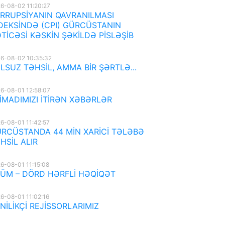
6-08-02 11:20:27
RRUPSİYANIN QAVRANILMASI
DEKSİNDƏ (CPI) GÜRCÜSTANIN
TİCƏSİ KƏSKİN ŞƏKİLDƏ PİSLƏŞİB
6-08-02 10:35:32
LSUZ TƏHSİL, AMMA BİR ŞƏRTLƏ...
6-08-01 12:58:07
İMADIMIZI İTİRƏN XƏBƏRLƏR
6-08-01 11:42:57
RCÜSTANDA 44 MİN XARİCİ TƏLƏBƏ
HSİL ALIR
6-08-01 11:15:08
ÜM – DÖRD HƏRFLİ HƏQİQƏT
6-08-01 11:02:16
NİLİKÇİ REJİSSORLARIMIZ