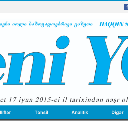
liflər
Təhsil
Analitik
Digər