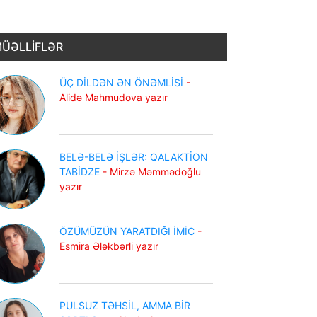
ÜƏLLİFLƏR
ÜÇ DİLDƏN ƏN ÖNƏMLİSİ
-
Alidə Mahmudova yazır
BELƏ-BELƏ İŞLƏR: QALAKTİON
TABİDZE
- Mirzə Məmmədoğlu
yazır
ÖZÜMÜZÜN YARATDIĞI İMİC
-
Esmira Ələkbərli yazır
PULSUZ TƏHSİL, AMMA BİR