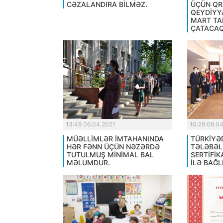
CƏZALANDIRA BİLMƏZ.
ÜÇÜN QR
QEYDİYY
MART TA
ÇATACAQ
13:48 06.04.2021
10:29 08.0
MÜƏLLİMLƏR İMTAHANINDA
TÜRKİYƏ
HƏR FƏNN ÜÇÜN NƏZƏRDƏ
TƏLƏBƏL
TUTULMUŞ MİNİMAL BAL
SERTİFİK
MƏLUMDUR.
İLƏ BAĞLI