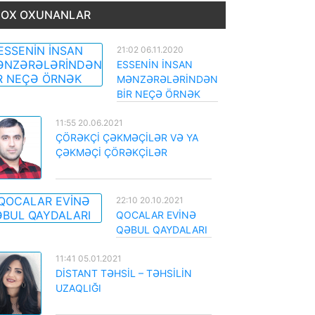
OX OXUNANLAR
21:02 06.11.2020
ESSENİN İNSAN
MƏNZƏRƏLƏRİNDƏN
BİR NEÇƏ ÖRNƏK
11:55 20.06.2021
ÇÖRƏKÇİ ÇƏKMƏÇİLƏR VƏ YA
ÇƏKMƏÇİ ÇÖRƏKÇİLƏR
22:10 20.10.2021
QOCALAR EVİNƏ
QƏBUL QAYDALARI
11:41 05.01.2021
DİSTANT TƏHSİL – TƏHSİLİN
UZAQLIĞI