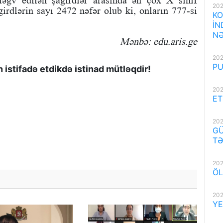
ləğv edilən şagirdlər arasında ən çox X sinif
202
agirdlərin sayı 2472 nəfər olub ki, onların 777-si
KO
İN
NƏ
Mənbə: edu.aris.ge
202
PU
istifadə etdikdə istinad mütləqdir!
202
ET
202
GÜ
TƏ
202
ÖL
202
YE