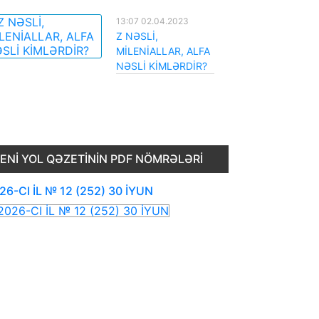
13:07 02.04.2023
Z NƏSLİ,
MİLENİALLAR, ALFA
NƏSLİ KİMLƏRDİR?
ENI YOL QƏZETININ PDF NÖMRƏLƏRI
26-CI İL № 12 (252) 30 İYUN