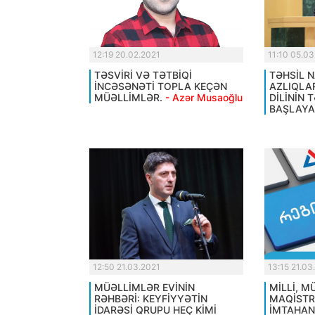
12:19 20.02.2021
11:10 05.03
TƏSVİRİ VƏ TƏTBİQİ
TƏHSİL N
İNCƏSƏNƏTİ TOPLA KEÇƏN
AZLIQLA
MÜƏLLİMLƏR.
- Azər Musaoğlu
DİLİNİN 
BAŞLAYA
12:50 21.03.2021
13:15 21.03
MÜƏLLİMLƏR EVİNİN
MİLLİ, 
RƏHBƏRİ: KEYFİYYƏTİN
MAQİST
İDARƏSİ QRUPU HEÇ KİMİ
İMTAHAN