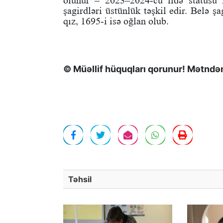
olunur – 2023–2024-cü ildə statusu 
şagirdləri üstünlük təşkil edir. Belə ş
qız, 1695-i isə oğlan olub.
© Müəllif hüquqları qorunur! Mətndən 
Təhsil