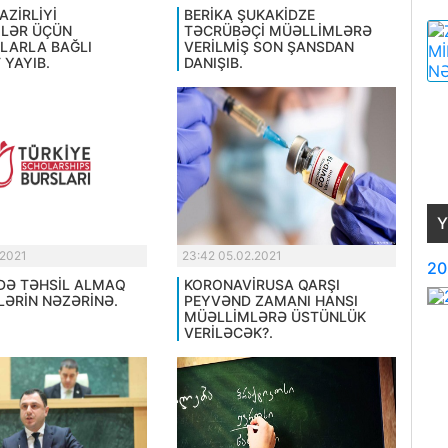
AZİRLİYİ
BERİKA ŞUKAKİDZE
LƏR ÜÇÜN
TƏCRÜBƏÇİ MÜƏLLİMLƏRƏ
LARLA BAĞLI
VERİLMİŞ SON ŞANSDAN
 YAYIB.
DANIŞIB.
Y
.2021
23:42 05.02.2021
20
DƏ TƏHSİL ALMAQ
KORONAVİRUSA QARŞI
LƏRİN NƏZƏRİNƏ.
PEYVƏND ZAMANI HANSI
MÜƏLLİMLƏRƏ ÜSTÜNLÜK
VERİLƏCƏK?.