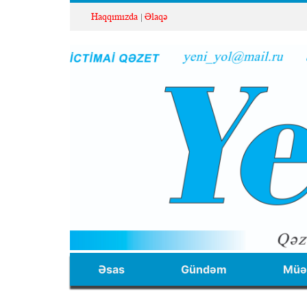
Haqqımızda
Əlaqə
Əsas
Gündəm
Müəl