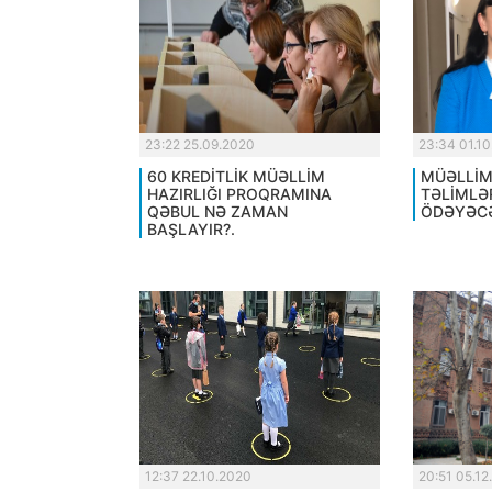
23:22 25.09.2020
23:34 01.1
60 KREDİTLİK MÜƏLLİM
MÜƏLLİM
HAZIRLIĞI PROQRAMINA
TƏLİMLƏ
QƏBUL NƏ ZAMAN
ÖDƏYƏCƏ
BAŞLAYIR?.
12:37 22.10.2020
20:51 05.12