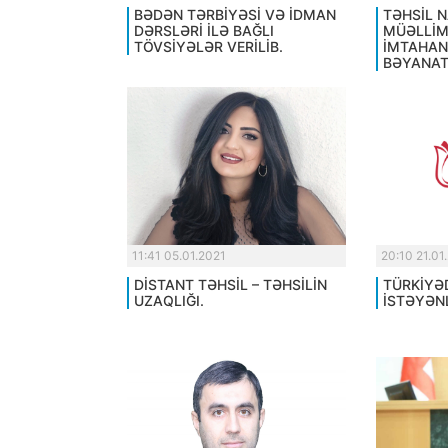
BƏDƏN TƏRBİYƏSİ VƏ İDMAN
TƏHSİL N
DƏRSLƏRİ İLƏ BAĞLI
MÜƏLLİM
TÖVSİYƏLƏR VERİLİB.
İMTAHAN
BƏYANAT
11:41 05.01.2021
20:10 21.01
DİSTANT TƏHSİL – TƏHSİLİN
TÜRKİYƏ
UZAQLIĞI.
İSTƏYƏN