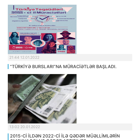
21:44 12.01.2022
“TÜRKİYƏ BURSLARI”NA MÜRACİƏTLƏR BAŞLADI.
13:02 20.01.2022
2015-Cİ İLDƏN 2022-Cİ İLƏ QƏDƏR MÜƏLLİMLƏRİN