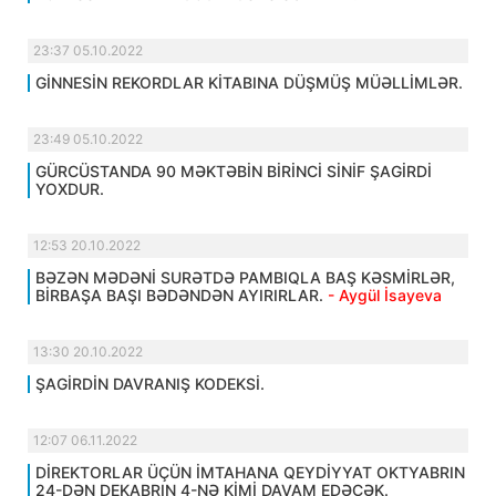
23:37 05.10.2022
GİNNESİN REKORDLAR KİTABINA DÜŞMÜŞ MÜƏLLİMLƏR.
23:49 05.10.2022
GÜRCÜSTANDA 90 MƏKTƏBİN BİRİNCİ SİNİF ŞAGİRDİ
YOXDUR.
12:53 20.10.2022
BƏZƏN MƏDƏNİ SURƏTDƏ PAMBIQLA BAŞ KƏSMİRLƏR,
BİRBAŞA BAŞI BƏDƏNDƏN AYIRIRLAR.
- Aygül İsayeva
13:30 20.10.2022
ŞAGİRDİN DAVRANIŞ KODEKSİ.
12:07 06.11.2022
DİREKTORLAR ÜÇÜN İMTAHANA QEYDİYYAT OKTYABRIN
24-DƏN DEKABRIN 4-NƏ KİMİ DAVAM EDƏCƏK.