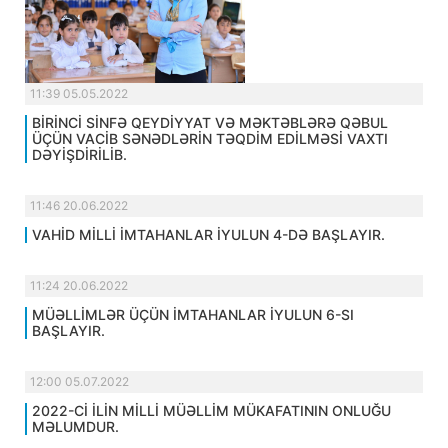
11:39 05.05.2022
BİRİNCİ SİNFƏ QEYDİYYAT VƏ MƏKTƏBLƏRƏ QƏBUL
ÜÇÜN VACİB SƏNƏDLƏRİN TƏQDİM EDİLMƏSİ VAXTI
DƏYİŞDİRİLİB.
11:46 20.06.2022
VAHİD MİLLİ İMTAHANLAR İYULUN 4-DƏ BAŞLAYIR.
11:24 20.06.2022
MÜƏLLİMLƏR ÜÇÜN İMTAHANLAR İYULUN 6-SI
BAŞLAYIR.
12:00 05.07.2022
2022-Cİ İLİN MİLLİ MÜƏLLİM MÜKAFATININ ONLUĞU
MƏLUMDUR.