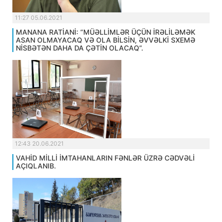
11:27 05.06.2021
MANANA RATİANİ: “MÜƏLLİMLƏR ÜÇÜN İRƏLİLƏMƏK
ASAN OLMAYACAQ VƏ OLA BİLSİN, ƏVVƏLKİ SXEMƏ
NİSBƏTƏN DAHA DA ÇƏTİN OLACAQ”.
12:43 20.06.2021
VAHİD MİLLİ İMTAHANLARIN FƏNLƏR ÜZRƏ CƏDVƏLİ
AÇIQLANIB.