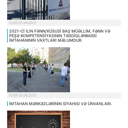
12:56 20.06.2021
2021-Cİ İLİN FƏNN/XÜSUSİ BAŞ MÜƏLLİM, FƏNN VƏ
PEŞƏ KOMPETENSİYASININ TƏSDİQLƏNMƏSİ
İMTAHANININ VAXTLARI MƏLUMDUR.
12:09 20.06.2021
İMTAHAN MƏRKƏZLƏRİNİN SİYAHISI VƏ ÜNVANLARI.