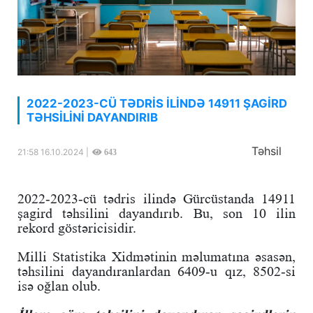
2022-2023-CÜ TƏDRİS İLİNDƏ 14911 ŞAGİRD
TƏHSİLİNİ DAYANDIRIB
Təhsil
21:58 16.10.2024 |
643
2022-2023-cü tədris ilində Gürcüstanda 14911
şagird təhsilini dayandırıb. Bu, son 10 ilin
rekord göstəricisidir.
Milli Statistika Xidmətinin məlumatına əsasən,
təhsilini dayandıranlardan 6409-u qız, 8502-si
isə oğlan olub.