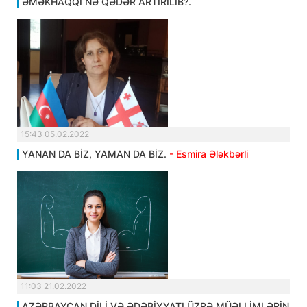
ƏMƏKHAQQI NƏ QƏDƏR ARTIRILIB?.
15:43 05.02.2022
YANAN DA BİZ, YAMAN DA BİZ.
- Esmira Ələkbərli
11:03 21.02.2022
AZƏRBAYCAN DİLİ VƏ ƏDƏBİYYATI ÜZRƏ MÜƏLLİMLƏRİN