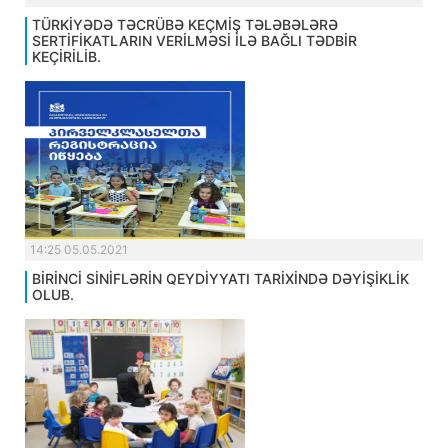
TÜRKİYƏDƏ TƏCRÜBƏ KEÇMİŞ TƏLƏBƏLƏRƏ
SERTİFİKATLARIN VERİLMƏSİ İLƏ BAĞLI TƏDBİR
KEÇİRİLİB.
14:25 05.05.2021
BİRİNCİ SİNİFLƏRİN QEYDİYYATI TARİXİNDƏ DƏYİŞİKLİK
OLUB.