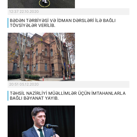
12:37 22.10.2020
BƏDƏN TƏRBİYƏSİ VƏ İDMAN DƏRSLƏRİ İLƏ BAĞLI
TÖVSİYƏLƏR VERİLİB.
20:51 05.12.2020
TƏHSİL NAZİRLİYİ MÜƏLLİMLƏR ÜÇÜN İMTAHANLARLA
BAĞLI BƏYANAT YAYIB.