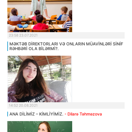
23:58 23.07.2021
MƏKTƏB DİREKTORLARI VƏ ONLARIN MÜAVİNLƏRİ SİNİF
RƏHBƏRİ OLA BİLƏRMİ?.
14:52 20.08.2021
ANA DİLİMİZ – KİMLİYİMİZ.
- Dilarə Təhməzova