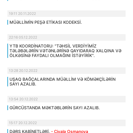
19:11 20.11.2022
MÜƏLLİMİN PEŞƏ ETİKASI KODEKSİ.
22:16 05.12.2022
YTB KOORDİNATORU: "TƏHSİL VERDİYİMİZ
TƏLƏBƏLƏRİN VƏTƏNLƏRİNƏ QAYIDARAQ XALQINA VƏ
ÖLKƏSİNƏ FAYDALI OLMAĞINI İSTƏYİRİK".
13:28 20.12.2022
UŞAQ BAĞÇALARINDA MÜƏLLİM VƏ KÖMƏKÇİLƏRİN
SAYI AZALIB.
13:54 20.12.2022
GÜRCÜSTANDA MƏKTƏBLƏRİN SAYI AZALIB.
15:17 20.12.2022
DƏRS KABİNETLƏRİ.
- Çiyalə Osmanova