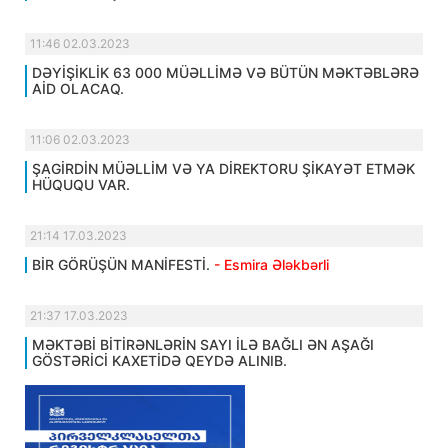
11:46 02.03.2023
DƏYİŞİKLİK 63 000 MÜƏLLİMƏ VƏ BÜTÜN MƏKTƏBLƏRƏ
AİD OLACAQ.
11:06 02.03.2023
ŞAGİRDİN MÜƏLLİM VƏ YA DİREKTORU ŞİKAYƏT ETMƏK
HÜQUQU VAR.
21:14 17.03.2023
BİR GÖRÜŞÜN MANİFESTİ.
- Esmira Ələkbərli
21:37 17.03.2023
MƏKTƏBİ BİTİRƏNLƏRİN SAYI İLƏ BAĞLI ƏN AŞAĞI
GÖSTƏRİCİ KAXETİDƏ QEYDƏ ALINIB.