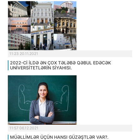
11:23 20.11.2021
2022-Cİ İLDƏ ƏN ÇOX TƏLƏBƏ QƏBUL EDƏCƏK
UNİVERSİTETLƏRİN SİYAHISI.
11:57 06.12.2021
MÜƏLLİMLƏR ÜÇÜN HANSI GÜZƏŞTLƏR VAR?.