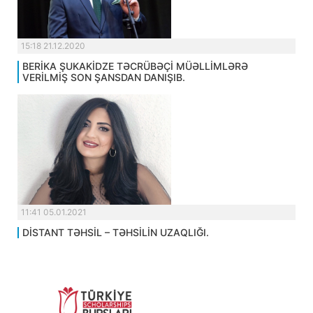
15:18 21.12.2020
BERİKA ŞUKAKİDZE TƏCRÜBƏÇİ MÜƏLLİMLƏRƏ
VERİLMİŞ SON ŞANSDAN DANIŞIB.
11:41 05.01.2021
DİSTANT TƏHSİL – TƏHSİLİN UZAQLIĞI.