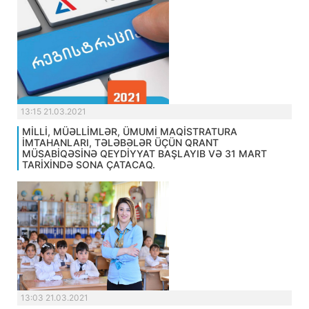
13:15 21.03.2021
MİLLİ, MÜƏLLİMLƏR, ÜMUMİ MAQİSTRATURA
İMTAHANLARI, TƏLƏBƏLƏR ÜÇÜN QRANT
MÜSABİQƏSİNƏ QEYDİYYAT BAŞLAYIB VƏ 31 MART
TARİXİNDƏ SONA ÇATACAQ.
13:03 21.03.2021