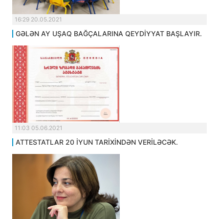
16:29 20.05.2021
GƏLƏN AY UŞAQ BAĞÇALARINA QEYDİYYAT BAŞLAYIR.
11:03 05.06.2021
ATTESTATLAR 20 İYUN TARİXİNDƏN VERİLƏCƏK.