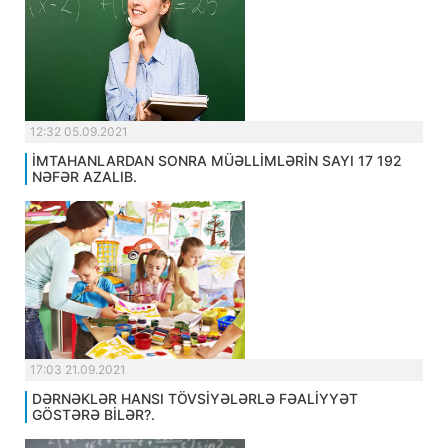
12:32 05.09.2021
İMTAHANLARDAN SONRA MÜƏLLİMLƏRİN SAYI 17 192
NƏFƏR AZALIB.
17:03 21.09.2021
DƏRNƏKLƏR HANSI TÖVSİYƏLƏRLƏ FƏALİYYƏT
GÖSTƏRƏ BİLƏR?.