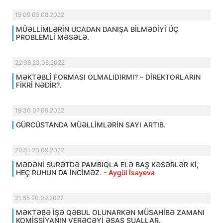
15:09 05.08.2022
MÜƏLLİMLƏRİN UCADAN DANIŞA BİLMƏDİYİ ÜÇ
PROBLEMLİ MƏSƏLƏ.
22:06 23.08.2022
MƏKTƏBLİ FORMASI OLMALIDIRMI? – DİREKTORLARIN
FİKRİ NƏDİR?.
19:30 07.09.2022
GÜRCÜSTANDA MÜƏLLİMLƏRİN SAYI ARTIB.
20:51 20.09.2022
MƏDƏNİ SURƏTDƏ PAMBIQLA ELƏ BAŞ KƏSƏRLƏR Kİ,
HEÇ RUHUN DA İNCİMƏZ.
- Aygül İsayeva
21:55 20.09.2022
MƏKTƏBƏ İŞƏ QƏBUL OLUNARKƏN MÜSAHİBƏ ZAMANI
KOMİSSİYANIN VERƏCƏYİ ƏSAS SUALLAR.