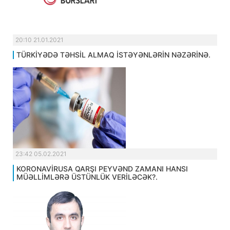
20:10 21.01.2021
TÜRKİYƏDƏ TƏHSİL ALMAQ İSTƏYƏNLƏRİN NƏZƏRİNƏ.
23:42 05.02.2021
KORONAVİRUSA QARŞI PEYVƏND ZAMANI HANSI
MÜƏLLİMLƏRƏ ÜSTÜNLÜK VERİLƏCƏK?.