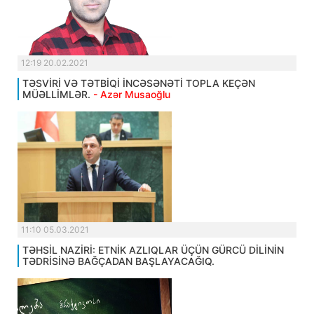
12:19 20.02.2021
TƏSVİRİ VƏ TƏTBİQİ İNCƏSƏNƏTİ TOPLA KEÇƏN
MÜƏLLİMLƏR.
- Azər Musaoğlu
11:10 05.03.2021
TƏHSİL NAZİRİ: ETNİK AZLIQLAR ÜÇÜN GÜRCÜ DİLİNİN
TƏDRİSİNƏ BAĞÇADAN BAŞLAYACAĞIQ.