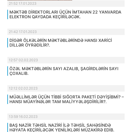
21:52 17.01.2023
MƏKTƏB DİREKTORLARI ÜÇÜN İMTAHAN 22 YANVARDA
ELEKTRON QAYDADA KEÇİRİLƏCƏK.
21:42 17.01.2023
DİGƏR ÖLKƏLƏRİN MƏKTƏBLƏRİNDƏ HANSI XARİCİ
DİLLƏR ÖYRƏDİLİR?.
12:57 02.02.2023
ÖZƏL MƏKTƏBLƏRİN SAYI AZALIB, ŞAGİRDLƏRİN SAYI
ÇOXALIB.
12:12 02.02.2023
MÜƏLLİMLƏR ÜÇÜN TİBBİ SIĞORTA PAKETİ DƏYİŞİBMİ? –
HANSI MÜAYİNƏLƏR TAM MALİYYƏLƏŞDİRİLİR?.
13:59 16.02.2023
BAŞ NAZİR TƏHSİL NAZİRİ İLƏ TƏHSİL SAHƏSİNDƏ
HƏYATA KEÇİRİLƏCƏK YENİLİKLƏRİ MÜZAKİRƏ EDİB.