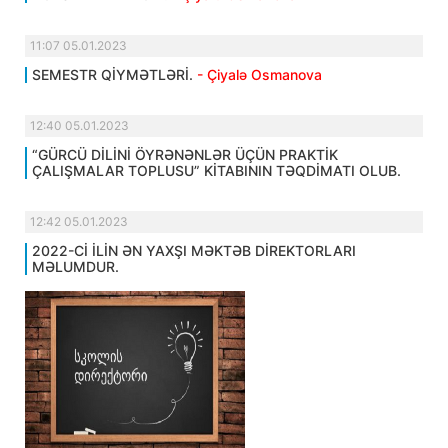
11:07 05.01.2023
SEMESTR QİYMƏTLƏRİ.
- Çiyalə Osmanova
12:40 05.01.2023
“GÜRCÜ DİLİNİ ÖYRƏNƏNLƏR ÜÇÜN PRAKTİK
ÇALIŞMALAR TOPLUSU” KİTABININ TƏQDİMATI OLUB.
12:42 05.01.2023
2022-Cİ İLİN ƏN YAXŞI MƏKTƏB DİREKTORLARI
MƏLUMDUR.