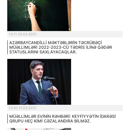
12:11 05.03.2021
AZƏRBAYCANDİLLİ MƏKTƏBLƏRİN TƏCRÜBƏÇİ
MÜƏLLİMLƏRİ 2022-2023-CÜ TƏDRİS İLİNƏ QƏDƏR
STATUSLARINI SAXLAYACAQLAR.
12:50 21.03.2021
MÜƏLLİMLƏR EVİNİN RƏHBƏRİ: KEYFİYYƏTİN İDARƏSİ
QRUPU HEÇ KİMİ CƏZALANDIRA BİLMƏZ.