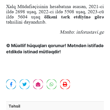
Xalq Müdafiəçisinin hesabatına əsasən, 2021-ci
ildə 2698 uşaq, 2022-ci ildə 5508 uşaq, 2023-cü
ildə 5604 uşaq
ölkəni tərk etdiyinə görə
təhsilini dayandırıb.
Mənbə: inforustavi.ge
© Müəllif hüquqları qorunur! Mətndən istifadə
etdikdə istinad mütləqdir!
Təhsil