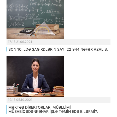
17:18 21.09.2021
SON 10 İLDƏ ŞAGİRDLƏRİN SAYI 22 944 NƏFƏR AZALIB.
19:15 05.10.2021
MƏKTƏB DİREKTORLARI MÜƏLLİMİ
MÜSABİQƏDƏNKƏNAR İŞLƏ TƏMİN EDƏ BİLƏRMİ?.