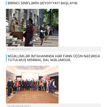
BİRİNCİ SİNİFLƏRİN QEYDİYYATI BAŞLAYIB.
13:48 06.04.2021
MÜƏLLİMLƏR İMTAHANINDA HƏR FƏNN ÜÇÜN NƏZƏRDƏ
TUTULMUŞ MİNİMAL BAL MƏLUMDUR.
10:29 08.04.2021