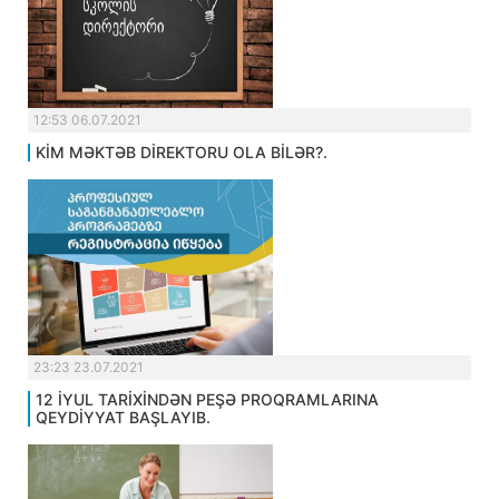
12:53 06.07.2021
KİM MƏKTƏB DİREKTORU OLA BİLƏR?.
23:23 23.07.2021
12 İYUL TARİXİNDƏN PEŞƏ PROQRAMLARINA
QEYDİYYAT BAŞLAYIB.