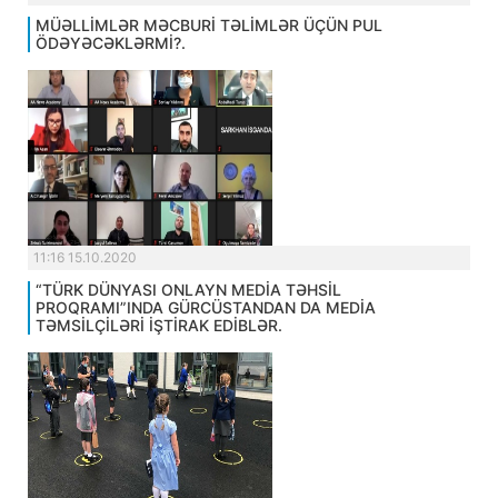
MÜƏLLİMLƏR MƏCBURİ TƏLİMLƏR ÜÇÜN PUL
ÖDƏYƏCƏKLƏRMİ?.
11:16 15.10.2020
“TÜRK DÜNYASI ONLAYN MEDİA TƏHSİL
PROQRAMI”INDA GÜRCÜSTANDAN DA MEDİA
TƏMSİLÇİLƏRİ İŞTİRAK EDİBLƏR.