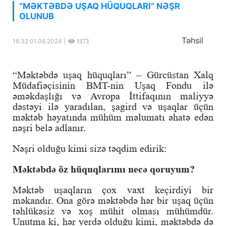
“MƏKTƏBDƏ UŞAQ HÜQUQLARI” NƏŞR
OLUNUB
Təhsil
16:32 01.06.2024 |
1173
“Məktəbdə uşaq hüquqları” – Gürcüstan Xalq
Müdafiəçisinin BMT-nin Uşaq Fondu ilə
əməkdaşlığı və Avropa İttifaqının maliyyə
dəstəyi ilə yaradılan, şagird və uşaqlar üçün
məktəb həyatında mühüm məlumatı əhatə edən
nəşri belə adlanır.
Nəşri olduğu kimi sizə təqdim edirik:
Məktəbdə öz hüquqlarımı necə qoruyum?
Məktəb uşaqların çox vaxt keçirdiyi bir
məkandır. Ona görə məktəbdə hər bir uşaq üçün
təhlükəsiz və xoş mühit olması mühümdür.
Unutma ki, hər yerdə olduğu kimi, məktəbdə də