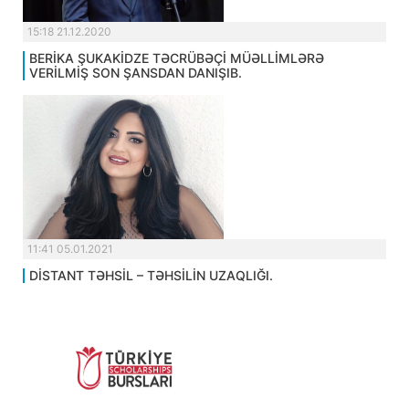
15:18 21.12.2020
BERİKA ŞUKAKİDZE TƏCRÜBƏÇİ MÜƏLLİMLƏRƏ
VERİLMİŞ SON ŞANSDAN DANIŞIB.
11:41 05.01.2021
DİSTANT TƏHSİL – TƏHSİLİN UZAQLIĞI.