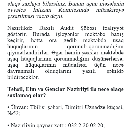
əlaqə saxlaya bilərsiniz. Bunun üçün məsələnin
əvvəlcə İntizam Komitəsində müzakirəyə
çıxarılması vacib deyil.
Nazirlikdə Daxili Audit Şöbəsi fəaliyyət
göstərir. Burada işləyənlər məktəbə baxış
keçirir, hətta ora gedib məktəbdə uşaq
hüquqlarının qorunub-qorunmadığını
qiymətləndirirlər. Əgər həmin şəxslər məktəbdə
uşaq hüquqlarının qorunmadığını düşünərlərsə,
uşaq hüquqlarının müdafiəsi üçün necə
davranmalı olduqlarını yazılı şəkildə
bildirəcəklər.
Təhsil, Elm və Gənclər Nazirliyi ilə necə əlaqə
saxlamaq olar?
• Ünvan: Tbilisi şəhəri, Dimitri Uznadze küçəsi,
№52;
• Nazirliyin qaynar xətti: 032 2 20 02 20;