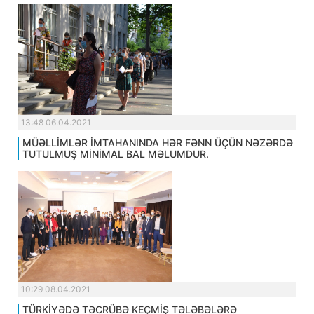
13:48 06.04.2021
MÜƏLLİMLƏR İMTAHANINDA HƏR FƏNN ÜÇÜN NƏZƏRDƏ
TUTULMUŞ MİNİMAL BAL MƏLUMDUR.
10:29 08.04.2021
TÜRKİYƏDƏ TƏCRÜBƏ KEÇMİŞ TƏLƏBƏLƏRƏ