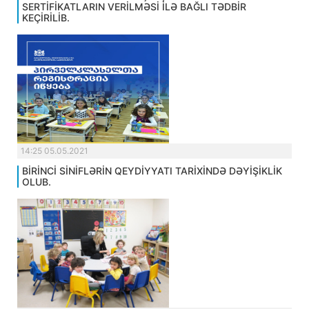
SERTİFİKATLARIN VERİLMƏSİ İLƏ BAĞLI TƏDBİR
KEÇİRİLİB.
14:25 05.05.2021
BİRİNCİ SİNİFLƏRİN QEYDİYYATI TARİXİNDƏ DƏYİŞİKLİK
OLUB.