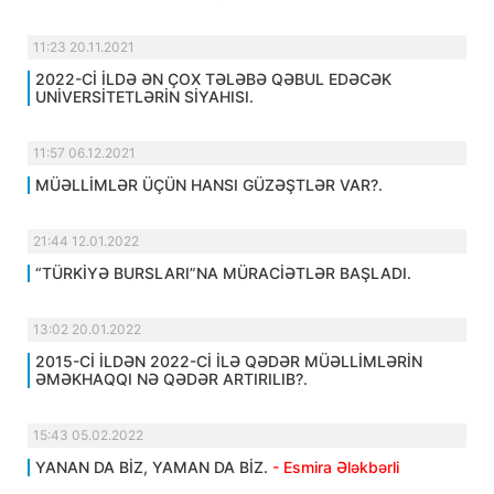
11:23 20.11.2021
2022-Cİ İLDƏ ƏN ÇOX TƏLƏBƏ QƏBUL EDƏCƏK
UNİVERSİTETLƏRİN SİYAHISI.
11:57 06.12.2021
MÜƏLLİMLƏR ÜÇÜN HANSI GÜZƏŞTLƏR VAR?.
21:44 12.01.2022
“TÜRKİYƏ BURSLARI”NA MÜRACİƏTLƏR BAŞLADI.
13:02 20.01.2022
2015-Cİ İLDƏN 2022-Cİ İLƏ QƏDƏR MÜƏLLİMLƏRİN
ƏMƏKHAQQI NƏ QƏDƏR ARTIRILIB?.
15:43 05.02.2022
YANAN DA BİZ, YAMAN DA BİZ.
- Esmira Ələkbərli