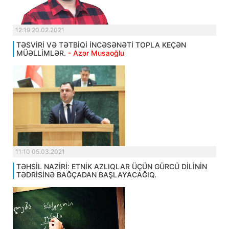
12:19 20.02.2021
TƏSVİRİ VƏ TƏTBİQİ İNCƏSƏNƏTİ TOPLA KEÇƏN
MÜƏLLİMLƏR.
- Azər Musaoğlu
11:10 05.03.2021
TƏHSİL NAZİRİ: ETNİK AZLIQLAR ÜÇÜN GÜRCÜ DİLİNİN
TƏDRİSİNƏ BAĞÇADAN BAŞLAYACAĞIQ.