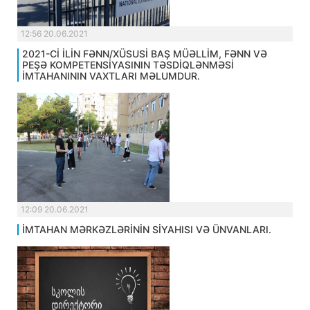
12:56 20.06.2021
2021-Cİ İLİN FƏNN/XÜSUSİ BAŞ MÜƏLLİM, FƏNN VƏ
PEŞƏ KOMPETENSİYASININ TƏSDİQLƏNMƏSİ
İMTAHANININ VAXTLARI MƏLUMDUR.
12:09 20.06.2021
İMTAHAN MƏRKƏZLƏRİNİN SİYAHISI VƏ ÜNVANLARI.