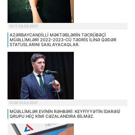
12:11 05.03.2021
AZƏRBAYCANDİLLİ MƏKTƏBLƏRİN TƏCRÜBƏÇİ
MÜƏLLİMLƏRİ 2022-2023-CÜ TƏDRİS İLİNƏ QƏDƏR
STATUSLARINI SAXLAYACAQLAR.
12:50 21.03.2021
MÜƏLLİMLƏR EVİNİN RƏHBƏRİ: KEYFİYYƏTİN İDARƏSİ
QRUPU HEÇ KİMİ CƏZALANDIRA BİLMƏZ.