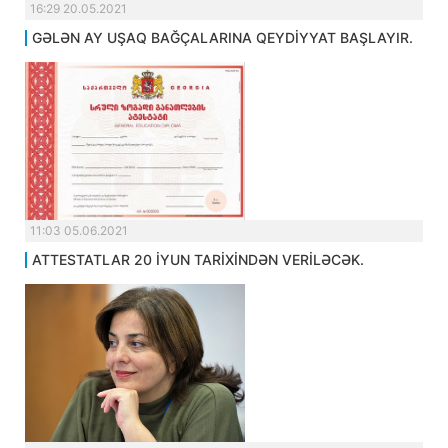
16:29 20.05.2021
GƏLƏN AY UŞAQ BAĞÇALARINA QEYDİYYAT BAŞLAYIR.
11:03 05.06.2021
ATTESTATLAR 20 İYUN TARİXİNDƏN VERİLƏCƏK.