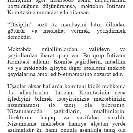
pozulduğunu düşünürsənsə, məktəbin İntizam
Komitəsinə müraciət edə bilərsən.
“Disiplin” sözü öz mənbəyini latın dilindən
götürür və məsləhət vermək, yetişdirmək
deməkdir.
Məktəbdə müəllimlərdən, valideyn və
şagirdlərdən ibarət qrup var. Bu qrup İntizam
Komitəsi adlanır. Komitə şagirdlərin, müəllim
və ya məktəbdə işləyən digər şəxslərin məktəb
qaydalarına əməl edib-etməməsinə nəzarət edir.
Uşaqlar əksər hallarda komitəni kiçik məhkəmə
da adlandırırlar. İntizam Komitəsinin necə
işlədiyini bilmək istəyirsinizsə məktəbinizin
nizamnaməsi ilə tanış ola bilərsiniz.
Nizamnamədə şagirdlərin, müəllimlərin,
direktorun hüquq və vəzifələri yazılıb.
Nizamnamə məktəbdə hamıya əlçatan yerdə
asılmalıdır ki, hamı onunla asanlıqla tanış ola