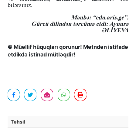
bilərsiniz.
Mənbə: “edu.aris.ge”.
Gürcü dilindən tərcümə etdi: Aynurə
ƏLİYEVA
© Müəllif hüquqları qorunur! Mətndən istifadə
etdikdə istinad mütləqdir!
Təhsil