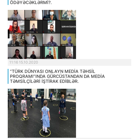
ÖDƏYƏCƏKLƏRMİ?.
11:16 15.10.2020
“TÜRK DÜNYASI ONLAYN MEDİA TƏHSİL
PROQRAMI”INDA GÜRCÜSTANDAN DA MEDİA
TƏMSİLÇİLƏRİ İŞTİRAK EDİBLƏR.