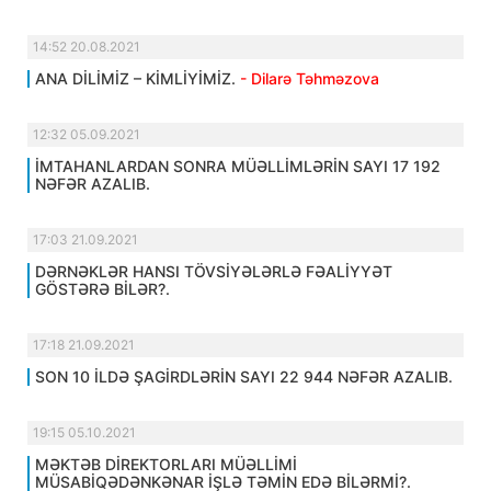
14:52 20.08.2021
ANA DİLİMİZ – KİMLİYİMİZ.
- Dilarə Təhməzova
12:32 05.09.2021
İMTAHANLARDAN SONRA MÜƏLLİMLƏRİN SAYI 17 192
NƏFƏR AZALIB.
17:03 21.09.2021
DƏRNƏKLƏR HANSI TÖVSİYƏLƏRLƏ FƏALİYYƏT
GÖSTƏRƏ BİLƏR?.
17:18 21.09.2021
SON 10 İLDƏ ŞAGİRDLƏRİN SAYI 22 944 NƏFƏR AZALIB.
19:15 05.10.2021
MƏKTƏB DİREKTORLARI MÜƏLLİMİ
MÜSABİQƏDƏNKƏNAR İŞLƏ TƏMİN EDƏ BİLƏRMİ?.