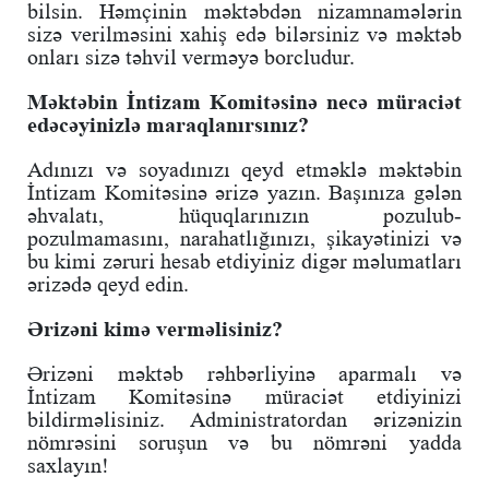
bilsin. Həmçinin məktəbdən nizamnamələrin
sizə verilməsini xahiş edə bilərsiniz və məktəb
onları sizə təhvil verməyə borcludur.
Məktəbin İntizam Komitəsinə necə müraciət
edəcəyinizlə maraqlanırsınız?
Adınızı və soyadınızı qeyd etməklə məktəbin
İntizam Komitəsinə ərizə yazın. Başınıza gələn
əhvalatı, hüquqlarınızın pozulub-
pozulmamasını, narahatlığınızı, şikayətinizi və
bu kimi zəruri hesab etdiyiniz digər məlumatları
ərizədə qeyd edin.
Ərizəni kimə verməlisiniz?
Ərizəni məktəb rəhbərliyinə aparmalı və
İntizam Komitəsinə müraciət etdiyinizi
bildirməlisiniz. Administratordan ərizənizin
nömrəsini soruşun və bu nömrəni yadda
saxlayın!