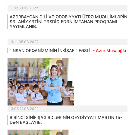
11:03 21.02.2022
AZƏRBAYCAN DİLİ VƏ ƏDƏBİYYATI ÜZRƏ MÜƏLLİMLƏRİN
SƏLAHİYYƏTİNİ TƏSDİQ EDƏN İMTAHAN PROQRAMI
YAYIMLANIB.
13:11 05.03.2022
“İNSAN ORQANİZMİNİN İNKİŞAFI” FƏSLİ.
- Azər Musaoğlu
13:06 21.03.2022
BİRİNCİ SİNİF ŞAGİRDLƏRİNİN QEYDİYYATI MARTIN 15-
DƏN BAŞLAYIB.