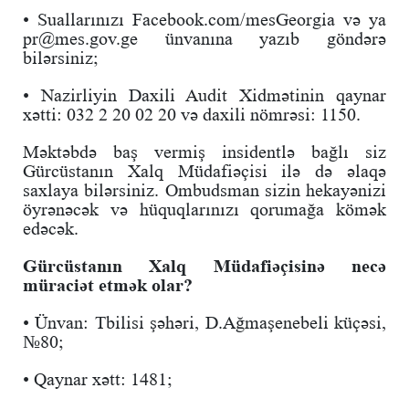
• Suallarınızı Facebook.com/mesGeorgia və ya
pr@mes.gov.ge ünvanına yazıb göndərə
bilərsiniz;
• Nazirliyin Daxili Audit Xidmətinin qaynar
xətti: 032 2 20 02 20 və daxili nömrəsi: 1150.
Məktəbdə baş vermiş insidentlə bağlı siz
Gürcüstanın Xalq Müdafiəçisi ilə də əlaqə
saxlaya bilərsiniz. Ombudsman sizin hekayənizi
öyrənəcək və hüquqlarınızı qorumağa kömək
edəcək.
Gürcüstanın Xalq Müdafiəçisinə necə
müraciət etmək olar?
• Ünvan: Tbilisi şəhəri, D.Ağmaşenebeli küçəsi,
№80;
• Qaynar xətt: 1481;