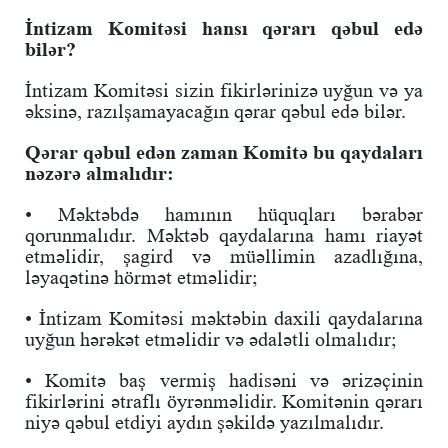
İntizam Komitəsi hansı qərarı qəbul edə
bilər?
İntizam Komitəsi sizin fikirlərinizə uyğun və ya
əksinə, razılşamayacağın qərar qəbul edə bilər.
Qərar qəbul edən zaman Komitə bu qaydaları
nəzərə almalıdır:
• Məktəbdə hamının hüquqları bərabər
qorunmalıdır. Məktəb qaydalarına hamı riayət
etməlidir, şagird və müəllimin azadlığına,
ləyaqətinə hörmət etməlidir;
• İntizam Komitəsi məktəbin daxili qaydalarına
uyğun hərəkət etməlidir və ədalətli olmalıdır;
• Komitə baş vermiş hadisəni və ərizəçinin
fikirlərini ətraflı öyrənməlidir. Komitənin qərarı
niyə qəbul etdiyi aydın şəkildə yazılmalıdır.