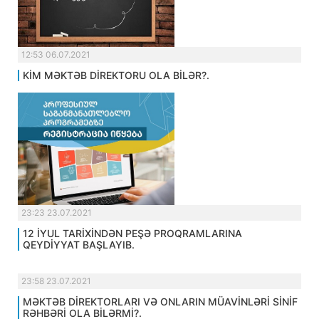
12:53 06.07.2021
KİM MƏKTƏB DİREKTORU OLA BİLƏR?.
23:23 23.07.2021
12 İYUL TARİXİNDƏN PEŞƏ PROQRAMLARINA
QEYDİYYAT BAŞLAYIB.
23:58 23.07.2021
MƏKTƏB DİREKTORLARI VƏ ONLARIN MÜAVİNLƏRİ SİNİF
RƏHBƏRİ OLA BİLƏRMİ?.