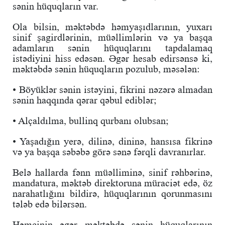
sənin hüquqların var.
Ola bilsin, məktəbdə həmyaşıdlarının, yuxarı
sinif şagirdlərinin, müəllimlərin və ya başqa
adamların sənin hüquqlarını tapdalamaq
istədiyini hiss edəsən. Əgər hesab edirsənsə ki,
məktəbdə sənin hüquqların pozulub, məsələn:
• Böyüklər sənin istəyini, fikrini nəzərə almadan
sənin haqqında qərar qəbul ediblər;
• Alçaldılma, bullinq qurbanı olubsan;
• Yaşadığın yerə, dilinə, dininə, hansısa fikrinə
və ya başqa səbəbə görə sənə fərqli davranırlar.
Belə hallarda fənn müəlliminə, sinif rəhbərinə,
mandatura, məktəb direktoruna müraciət edə, öz
narahatlığını bildirə, hüquqlarının qorunmasını
tələb edə bilərsən.
Həmçinin əgər məktəbdə sənin hüquqlarının