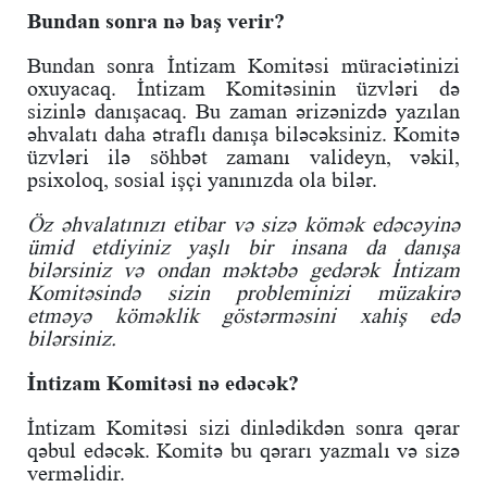
Bundan sonra nə baş verir?
Bundan sonra İntizam Komitəsi müraciətinizi
oxuyacaq. İntizam Komitəsinin üzvləri də
sizinlə danışacaq. Bu zaman ərizənizdə yazılan
əhvalatı daha ətraflı danışa biləcəksiniz. Komitə
üzvləri ilə söhbət zamanı valideyn, vəkil,
psixoloq, sosial işçi yanınızda ola bilər.
Öz əhvalatınızı etibar və sizə kömək edəcəyinə
ümid etdiyiniz yaşlı bir insana da danışa
bilərsiniz və ondan məktəbə gedərək İntizam
Komitəsində sizin probleminizi müzakirə
etməyə köməklik göstərməsini xahiş edə
bilərsiniz.
İntizam Komitəsi nə edəcək?
İntizam Komitəsi sizi dinlədikdən sonra qərar
qəbul edəcək. Komitə bu qərarı yazmalı və sizə
verməlidir.