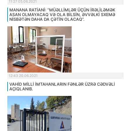
11:27 05.06.2021
MANANA RATİANİ: “MÜƏLLİMLƏR ÜÇÜN İRƏLİLƏMƏK
ASAN OLMAYACAQ VƏ OLA BİLSİN, ƏVVƏLKİ SXEMƏ
NİSBƏTƏN DAHA DA ÇƏTİN OLACAQ”.
12:43 20.06.2021
VAHİD MİLLİ İMTAHANLARIN FƏNLƏR ÜZRƏ CƏDVƏLİ
AÇIQLANIB.