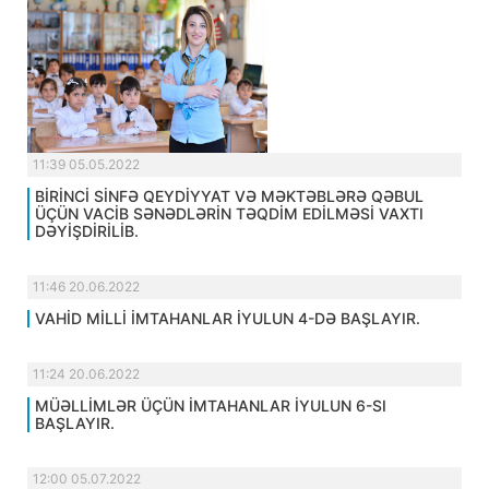
11:39 05.05.2022
BİRİNCİ SİNFƏ QEYDİYYAT VƏ MƏKTƏBLƏRƏ QƏBUL
ÜÇÜN VACİB SƏNƏDLƏRİN TƏQDİM EDİLMƏSİ VAXTI
DƏYİŞDİRİLİB.
11:46 20.06.2022
VAHİD MİLLİ İMTAHANLAR İYULUN 4-DƏ BAŞLAYIR.
11:24 20.06.2022
MÜƏLLİMLƏR ÜÇÜN İMTAHANLAR İYULUN 6-SI
BAŞLAYIR.
12:00 05.07.2022