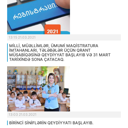
13:15 21.03.2021
MİLLİ, MÜƏLLİMLƏR, ÜMUMİ MAQİSTRATURA
İMTAHANLARI, TƏLƏBƏLƏR ÜÇÜN QRANT
MÜSABİQƏSİNƏ QEYDİYYAT BAŞLAYIB VƏ 31 MART
TARİXİNDƏ SONA ÇATACAQ.
13:03 21.03.2021
BİRİNCİ SİNİFLƏRİN QEYDİYYATI BAŞLAYIB.