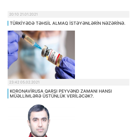
20:10 21.01.2021
TÜRKİYƏDƏ TƏHSİL ALMAQ İSTƏYƏNLƏRİN NƏZƏRİNƏ.
23:42 05.02.2021
KORONAVİRUSA QARŞI PEYVƏND ZAMANI HANSI
MÜƏLLİMLƏRƏ ÜSTÜNLÜK VERİLƏCƏK?.