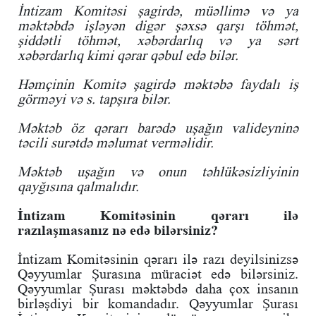
İntizam Komitəsi şagirdə, müəllimə və ya
məktəbdə işləyən digər şəxsə qarşı töhmət,
şiddətli töhmət, xəbərdarlıq və ya sərt
xəbərdarlıq kimi qərar qəbul edə bilər.
Həmçinin Komitə şagirdə məktəbə faydalı iş
görməyi və s. tapşıra bilər.
Məktəb öz qərarı barədə uşağın valideyninə
təcili surətdə məlumat verməlidir.
Məktəb uşağın və onun təhlükəsizliyinin
qayğısına qalmalıdır.
İntizam Komitəsinin qərarı ilə
razılaşmasanız nə edə bilərsiniz?
İntizam Komitəsinin qərarı ilə razı deyilsinizsə
Qəyyumlar Şurasına müraciət edə bilərsiniz.
Qəyyumlar Şurası məktəbdə daha çox insanın
birləşdiyi bir komandadır. Qəyyumlar Şurası