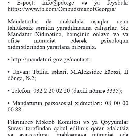
• E-poçt: info@pdo.ge və ya feysbuk:
https://www.fb.com/OmbudsmanofGeorgia/
Mandaturlar da məktəbdə uşaqlar üçün
təhlükəsiz şəraitin yaradılmasına çalışırlar. Siz
Mandatur Xidmətinə, həmçinin onlayn və ya
ofisə müraciət edərək psixoloqun
xidmətlərindən yararlana bilərsiniz.
• http://mandaturi.gov.ge/contact;
• Ünvan: Tbilisi şəhəri, M.Aleksidze küçəsi, II
döngə, №2;
• Telefon: 032 2 20 02 20 (daxili nömrə 3335);
• Mandaturun psixososial xidmətləri: 08 00 00
00 88.
Fikrinizcə Məktəb Komitəsi və ya Qəyyumlar
Şurası tərəfindən qəbul edilmiş qərar ədalətsiz
və əsassızdırsa, məhkəməyə müraciət edə