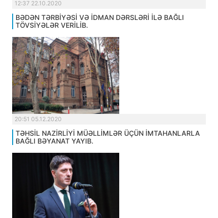
12:37 22.10.2020
BƏDƏN TƏRBİYƏSİ VƏ İDMAN DƏRSLƏRİ İLƏ BAĞLI
TÖVSİYƏLƏR VERİLİB.
20:51 05.12.2020
TƏHSİL NAZİRLİYİ MÜƏLLİMLƏR ÜÇÜN İMTAHANLARLA
BAĞLI BƏYANAT YAYIB.