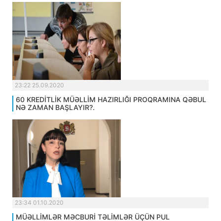
23:22 25.09.2020
60 KREDİTLİK MÜƏLLİM HAZIRLIĞI PROQRAMINA QƏBUL
NƏ ZAMAN BAŞLAYIR?.
23:34 01.10.2020
MÜƏLLİMLƏR MƏCBURİ TƏLİMLƏR ÜÇÜN PUL