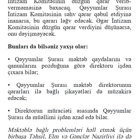
İntizam Komitəsinin düzgün qərar verib-
verməməsinə baxacaq. Qəyyumlar Şurası
İntizam Komitəsinin səhv qərar qəbul etdiyinə
inanarsa, bu qərarı ləğv edəcək. Əgər İntizam
Komitəsinin düzgün qərar verdiyini düşünərsə,
onu dəyişməyəcək.
Bunları da bilsəniz yaxşı olar:
• Qəyyumlar Şurası məktəb qaydalarını və
qanunlarını pozduğuna görə direktoru işdən
çıxara bilər;
• Qəyyumlar Şurası məktəb direktorunun
qərarları ilə bağlı şikayətləri də müzakirə
edəcək;
• Direktorun müraciəti əsasında Qəyyumlar
Şurası da müəllimi işdən azad edə bilər.
Məktəblə bağlı problemləri həll etmək üçün
birbaşa Təhsil, Elm və Gənclər Nazirliyi ilə də