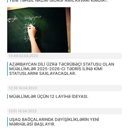
YENİ TƏHSİL NAZİRİ GİORGİ AMİLAXVARİ KİMDİR?.
13:49 02.04.2023
AZƏRBAYCAN DİLİ ÜZRƏ TƏCRÜBƏÇİ STATUSU OLAN
MÜƏLLİMLƏR 2025-2026-CI TƏDRİS İLİNƏ KİMİ
STATUSLARINI SAXLAYACAQLAR.
12:39 16.04.2023
MÜƏLLİMLƏR ÜÇÜN 12 LAYİHƏ İDEYASI.
12:51 16.04.2023
UŞAQ BAĞÇALARINDA DƏYİŞİKLİKLƏRİN YENİ
MƏRHƏLƏSİ BAŞLAYIR.