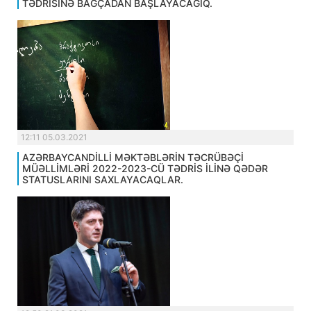
TƏDRİSİNƏ BAĞÇADAN BAŞLAYACAĞIQ.
12:11 05.03.2021
AZƏRBAYCANDİLLİ MƏKTƏBLƏRİN TƏCRÜBƏÇİ
MÜƏLLİMLƏRİ 2022-2023-CÜ TƏDRİS İLİNƏ QƏDƏR
STATUSLARINI SAXLAYACAQLAR.