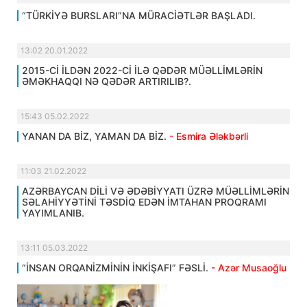
“TÜRKİYƏ BURSLARI”NA MÜRACİƏTLƏR BAŞLADI.
13:02 20.01.2022
2015-Cİ İLDƏN 2022-Cİ İLƏ QƏDƏR MÜƏLLİMLƏRİN
ƏMƏKHAQQI NƏ QƏDƏR ARTIRILIB?.
15:43 05.02.2022
YANAN DA BİZ, YAMAN DA BİZ.
- Esmira Ələkbərli
11:03 21.02.2022
AZƏRBAYCAN DİLİ VƏ ƏDƏBİYYATI ÜZRƏ MÜƏLLİMLƏRİN
SƏLAHİYYƏTİNİ TƏSDİQ EDƏN İMTAHAN PROQRAMI
YAYIMLANIB.
13:11 05.03.2022
“İNSAN ORQANİZMİNİN İNKİŞAFI” FƏSLİ.
- Azər Musaoğlu