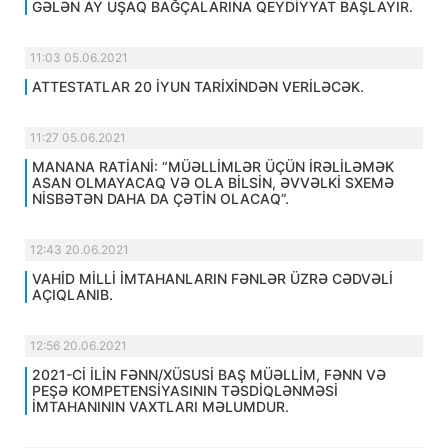
GƏLƏN AY UŞAQ BAĞÇALARINA QEYDİYYAT BAŞLAYIR.
11:03 05.06.2021
ATTESTATLAR 20 İYUN TARİXİNDƏN VERİLƏCƏK.
11:27 05.06.2021
MANANA RATİANİ: “MÜƏLLİMLƏR ÜÇÜN İRƏLİLƏMƏK
ASAN OLMAYACAQ VƏ OLA BİLSİN, ƏVVƏLKİ SXEMƏ
NİSBƏTƏN DAHA DA ÇƏTİN OLACAQ”.
12:43 20.06.2021
VAHİD MİLLİ İMTAHANLARIN FƏNLƏR ÜZRƏ CƏDVƏLİ
AÇIQLANIB.
12:56 20.06.2021
2021-Cİ İLİN FƏNN/XÜSUSİ BAŞ MÜƏLLİM, FƏNN VƏ
PEŞƏ KOMPETENSİYASININ TƏSDİQLƏNMƏSİ
İMTAHANININ VAXTLARI MƏLUMDUR.