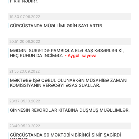
FİKRİ NƏDİR?.
19:30 07.09.2022
GÜRCÜSTANDA MÜƏLLİMLƏRİN SAYI ARTIB.
20:51 20.09.2022
MƏDƏNİ SURƏTDƏ PAMBIQLA ELƏ BAŞ KƏSƏRLƏR Kİ,
HEÇ RUHUN DA İNCİMƏZ.
- Aygül İsayeva
21:55 20.09.2022
MƏKTƏBƏ İŞƏ QƏBUL OLUNARKƏN MÜSAHİBƏ ZAMANI
KOMİSSİYANIN VERƏCƏYİ ƏSAS SUALLAR.
23:37 05.10.2022
GİNNESİN REKORDLAR KİTABINA DÜŞMÜŞ MÜƏLLİMLƏR.
23:49 05.10.2022
GÜRCÜSTANDA 90 MƏKTƏBİN BİRİNCİ SİNİF ŞAGİRDİ