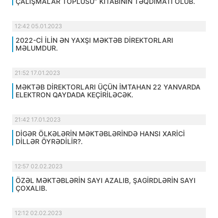
ÇALIŞMALAR TOPLUSU” KİTABININ TƏQDİMATI OLUB.
12:42 05.01.2023
2022-Cİ İLİN ƏN YAXŞI MƏKTƏB DİREKTORLARI
MƏLUMDUR.
21:52 17.01.2023
MƏKTƏB DİREKTORLARI ÜÇÜN İMTAHAN 22 YANVARDA
ELEKTRON QAYDADA KEÇİRİLƏCƏK.
21:42 17.01.2023
DİGƏR ÖLKƏLƏRİN MƏKTƏBLƏRİNDƏ HANSI XARİCİ
DİLLƏR ÖYRƏDİLİR?.
12:57 02.02.2023
ÖZƏL MƏKTƏBLƏRİN SAYI AZALIB, ŞAGİRDLƏRİN SAYI
ÇOXALIB.
12:12 02.02.2023