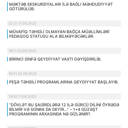
MƏKTƏB EKSKURSİYALARI İLƏ BAĞLI MƏHDUDİYYƏT
GÖTÜRÜLÜB.
22:31 17.05.2023
MÜVAFİQ TƏHSİLİ OLMAYAN BAĞÇA MÜƏLLİMLƏRİ
PEDAQOQ STATUSU ALA BİLMƏYƏCƏKLƏR.
18:11 02.06.2023
BİRİNCİ SİNFƏ QEYDİYYAT VAXTI DƏYİŞDİRİLİB.
18:31 02.06.2023
PEŞƏ TƏHSİLİ PROQRAMLARINA QEYDİYYAT BAŞLAYIB.
18:55 17.06.2023
“DÖVLƏT BU ŞAGİRDLƏRƏ 12 İLƏ GÜRCÜ DİLİNİ ÖYRƏDƏ
BİLMİR VƏ SONRA DA DEYİR...” – 1+4 GÜZƏŞT
PROQRAMININ ARXASINDA NƏ GİZLƏNİR?.