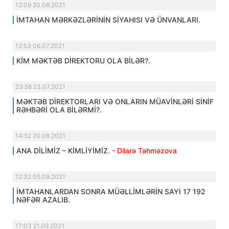
12:09 20.06.2021
İMTAHAN MƏRKƏZLƏRİNİN SİYAHISI VƏ ÜNVANLARI.
12:53 06.07.2021
KİM MƏKTƏB DİREKTORU OLA BİLƏR?.
23:58 23.07.2021
MƏKTƏB DİREKTORLARI VƏ ONLARIN MÜAVİNLƏRİ SİNİF
RƏHBƏRİ OLA BİLƏRMİ?.
14:52 20.08.2021
ANA DİLİMİZ – KİMLİYİMİZ.
- Dilarə Təhməzova
12:32 05.09.2021
İMTAHANLARDAN SONRA MÜƏLLİMLƏRİN SAYI 17 192
NƏFƏR AZALIB.
17:03 21.09.2021