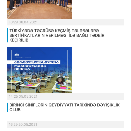
10:29 08.04.2021
TÜRKİYƏDƏ TƏCRÜBƏ KEÇMİŞ TƏLƏBƏLƏRƏ
SERTİFİKATLARIN VERİLMƏSİ İLƏ BAĞLI TƏDBİR
KEÇİRİLİB.
14:25 05.05.2021
BİRİNCİ SİNİFLƏRİN QEYDİYYATI TARİXİNDƏ DƏYİŞİKLİK
OLUB.
16:29 20.05.2021