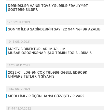
DƏRNƏKLƏR HANSI TÖVSİYƏLƏRLƏ FƏALİYYƏT
GÖSTƏRƏ BİLƏR?.
17:18 21.09.2021
SON 10 İLDƏ ŞAGİRDLƏRİN SAYI 22 944 NƏFƏR AZALIB.
19:15 05.10.2021
MƏKTƏB DİREKTORLARI MÜƏLLİMİ
MÜSABİQƏDƏNKƏNAR İŞLƏ TƏMİN EDƏ BİLƏRMİ?.
11:23 20.11.2021
2022-Cİ İLDƏ ƏN ÇOX TƏLƏBƏ QƏBUL EDƏCƏK
UNİVERSİTETLƏRİN SİYAHISI.
11:57 06.12.2021
MÜƏLLİMLƏR ÜÇÜN HANSI GÜZƏŞTLƏR VAR?.
21:44 12.01.2022