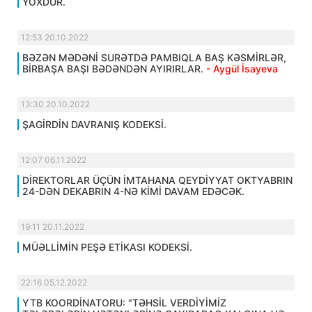
YOXDUR.
12:53 20.10.2022
BƏZƏN MƏDƏNİ SURƏTDƏ PAMBIQLA BAŞ KƏSMİRLƏR,
BİRBAŞA BAŞI BƏDƏNDƏN AYIRIRLAR.
- Aygül İsayeva
13:30 20.10.2022
ŞAGİRDİN DAVRANIŞ KODEKSİ.
12:07 06.11.2022
DİREKTORLAR ÜÇÜN İMTAHANA QEYDİYYAT OKTYABRIN
24-DƏN DEKABRIN 4-NƏ KİMİ DAVAM EDƏCƏK.
19:11 20.11.2022
MÜƏLLİMİN PEŞƏ ETİKASI KODEKSİ.
22:16 05.12.2022
YTB KOORDİNATORU: "TƏHSİL VERDİYİMİZ