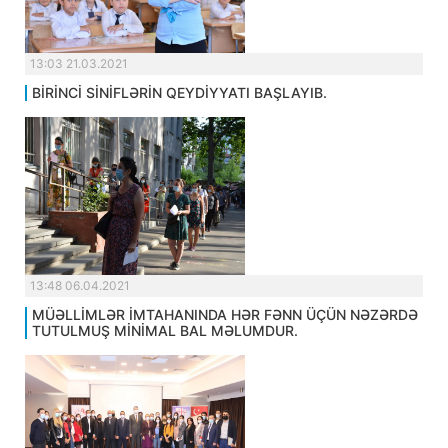
13:03 21.03.2021
BİRİNCİ SİNİFLƏRİN QEYDİYYATI BAŞLAYIB.
13:48 06.04.2021
MÜƏLLİMLƏR İMTAHANINDA HƏR FƏNN ÜÇÜN NƏZƏRDƏ
TUTULMUŞ MİNİMAL BAL MƏLUMDUR.