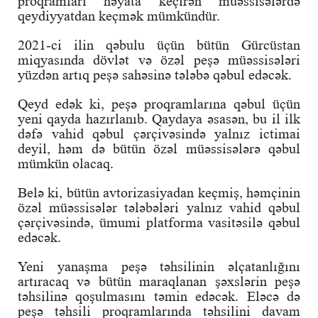
proqramları həyata keçirən müəssisələrdə
qeydiyyatdan keçmək mümkündür.
2021-ci ilin qəbulu üçün bütün Gürcüstan
miqyasında dövlət və özəl peşə müəssisələri
yüzdən artıq peşə sahəsinə tələbə qəbul edəcək.
Qeyd edək ki, peşə proqramlarına qəbul üçün
yeni qayda hazırlanıb. Qaydaya əsasən, bu il ilk
dəfə vahid qəbul çərçivəsində yalnız ictimai
deyil, həm də bütün özəl müəssisələrə qəbul
mümkün olacaq.
Belə ki, bütün avtorizasiyadan keçmiş, həmçinin
özəl müəssisələr tələbələri yalnız vahid qəbul
çərçivəsində, ümumi platforma vasitəsilə qəbul
edəcək.
Yeni yanaşma peşə təhsilinin əlçatanlığını
artıracaq və bütün maraqlanan şəxslərin peşə
təhsilinə qoşulmasını təmin edəcək. Eləcə də
peşə təhsili proqramlarında təhsilini davam