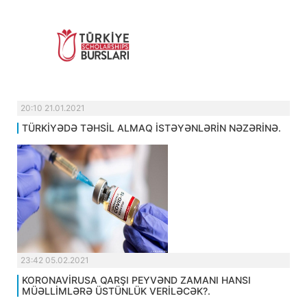
20:10 21.01.2021
TÜRKİYƏDƏ TƏHSİL ALMAQ İSTƏYƏNLƏRİN NƏZƏRİNƏ.
23:42 05.02.2021
KORONAVİRUSA QARŞI PEYVƏND ZAMANI HANSI
MÜƏLLİMLƏRƏ ÜSTÜNLÜK VERİLƏCƏK?.