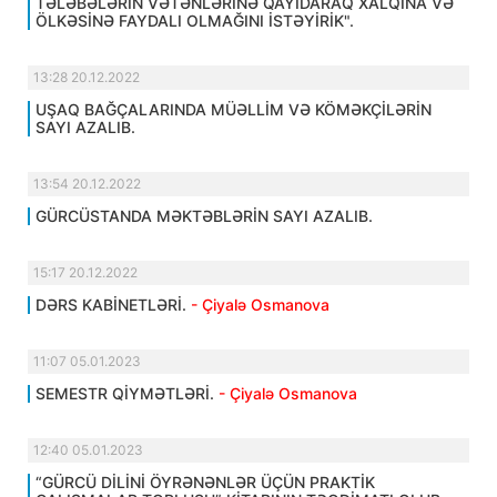
TƏLƏBƏLƏRİN VƏTƏNLƏRİNƏ QAYIDARAQ XALQINA VƏ
ÖLKƏSİNƏ FAYDALI OLMAĞINI İSTƏYİRİK".
13:28 20.12.2022
UŞAQ BAĞÇALARINDA MÜƏLLİM VƏ KÖMƏKÇİLƏRİN
SAYI AZALIB.
13:54 20.12.2022
GÜRCÜSTANDA MƏKTƏBLƏRİN SAYI AZALIB.
15:17 20.12.2022
DƏRS KABİNETLƏRİ.
- Çiyalə Osmanova
11:07 05.01.2023
SEMESTR QİYMƏTLƏRİ.
- Çiyalə Osmanova
12:40 05.01.2023
“GÜRCÜ DİLİNİ ÖYRƏNƏNLƏR ÜÇÜN PRAKTİK