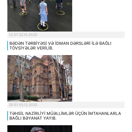
12:37 22.10.2020
BƏDƏN TƏRBİYƏSİ VƏ İDMAN DƏRSLƏRİ İLƏ BAĞLI
TÖVSİYƏLƏR VERİLİB.
20:51 05.12.2020
TƏHSİL NAZİRLİYİ MÜƏLLİMLƏR ÜÇÜN İMTAHANLARLA
BAĞLI BƏYANAT YAYIB.