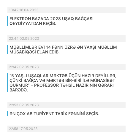
13:42 16.04.2023
ELEKTRON BAZADA 2028 UŞAQ BAĞÇASI
QEYDİYYATDAN KEÇİB.
22:44 02.05.2023
MÜƏLLİMLƏR EVİ 14 FƏNN ÜZRƏ ƏN YAXŞI MÜƏLLİM
MÜSABİQƏSİ ELAN EDİB.
22:42 02.05.2023
“5 YAŞLI UŞAQLAR MƏKTƏB ÜÇÜN HAZIR DEYİLLƏR,
ÇÜNKİ BAĞÇA VƏ MƏKTƏB BİR-BİRİ İLƏ MÜNASİBƏT
QURMUR” – PROFESSOR TƏHSİL NAZİRİNİN QƏRARI
BARƏDƏ.
22:53 02.05.2023
ƏN ÇOX ABİTURİYENT TARİX FƏNNİNİ SEÇİB.
22:58 17.05.2023