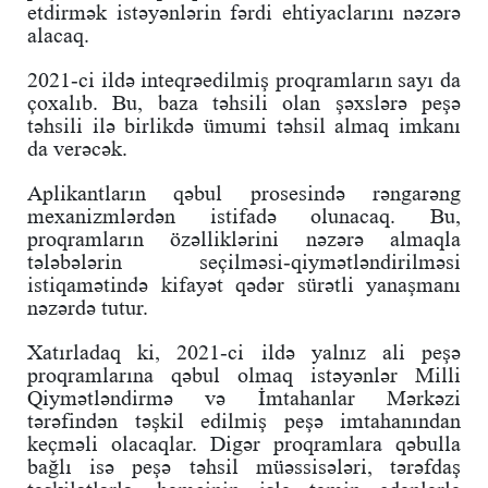
etdirmək istəyənlərin fərdi ehtiyaclarını nəzərə
alacaq.
2021-ci ildə inteqrəedilmiş proqramların sayı da
çoxalıb. Bu, baza təhsili olan şəxslərə peşə
təhsili ilə birlikdə ümumi təhsil almaq imkanı
da verəcək.
Aplikantların qəbul prosesində rəngarəng
mexanizmlərdən istifadə olunacaq. Bu,
proqramların özəlliklərini nəzərə almaqla
tələbələrin seçilməsi-qiymətləndirilməsi
istiqamətində kifayət qədər sürətli yanaşmanı
nəzərdə tutur.
Xatırladaq ki, 2021-ci ildə yalnız ali peşə
proqramlarına qəbul olmaq istəyənlər Milli
Qiymətləndirmə və İmtahanlar Mərkəzi
tərəfindən təşkil edilmiş peşə imtahanından
keçməli olacaqlar. Digər proqramlara qəbulla
bağlı isə peşə təhsil müəssisələri, tərəfdaş