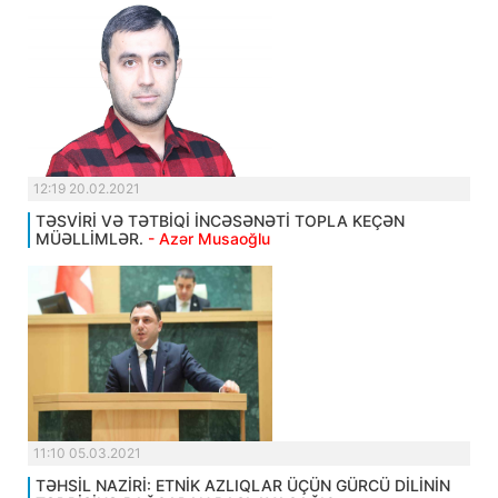
12:19 20.02.2021
TƏSVİRİ VƏ TƏTBİQİ İNCƏSƏNƏTİ TOPLA KEÇƏN
MÜƏLLİMLƏR.
- Azər Musaoğlu
11:10 05.03.2021
TƏHSİL NAZİRİ: ETNİK AZLIQLAR ÜÇÜN GÜRCÜ DİLİNİN