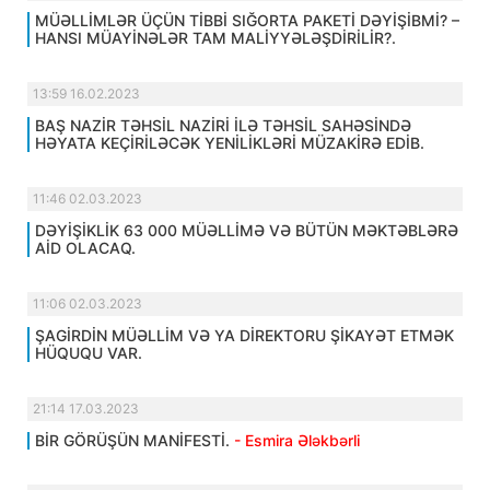
MÜƏLLİMLƏR ÜÇÜN TİBBİ SIĞORTA PAKETİ DƏYİŞİBMİ? –
HANSI MÜAYİNƏLƏR TAM MALİYYƏLƏŞDİRİLİR?.
13:59 16.02.2023
BAŞ NAZİR TƏHSİL NAZİRİ İLƏ TƏHSİL SAHƏSİNDƏ
HƏYATA KEÇİRİLƏCƏK YENİLİKLƏRİ MÜZAKİRƏ EDİB.
11:46 02.03.2023
DƏYİŞİKLİK 63 000 MÜƏLLİMƏ VƏ BÜTÜN MƏKTƏBLƏRƏ
AİD OLACAQ.
11:06 02.03.2023
ŞAGİRDİN MÜƏLLİM VƏ YA DİREKTORU ŞİKAYƏT ETMƏK
HÜQUQU VAR.
21:14 17.03.2023
BİR GÖRÜŞÜN MANİFESTİ.
- Esmira Ələkbərli