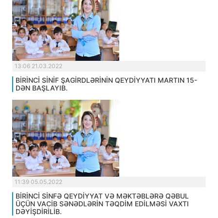
13:06 21.03.2022
BİRİNCİ SİNİF ŞAGİRDLƏRİNİN QEYDİYYATI MARTIN 15-
DƏN BAŞLAYIB.
11:39 05.05.2022
BİRİNCİ SİNFƏ QEYDİYYAT VƏ MƏKTƏBLƏRƏ QƏBUL
ÜÇÜN VACİB SƏNƏDLƏRİN TƏQDİM EDİLMƏSİ VAXTI
DƏYİŞDİRİLİB.