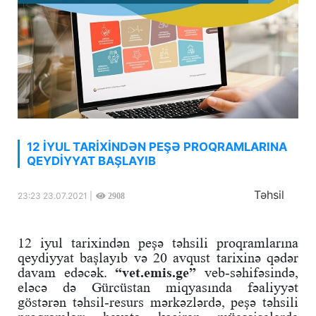
12 İYUL TARİXİNDƏN PEŞƏ PROQRAMLARINA
QEYDİYYAT BAŞLAYIB
Təhsil
23:23 23.07.2021 |
2908
12 iyul tarixindən peşə təhsili proqramlarına
qeydiyyat başlayıb və 20 avqust tarixinə qədər
davam edəcək.
“vet.emis.ge”
veb-səhifəsində,
eləcə də Gürcüstan miqyasında fəaliyyət
göstərən təhsil-resurs mərkəzlərdə, peşə təhsili