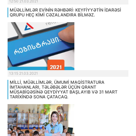
12:50 21.03.2021
MÜƏLLİMLƏR EVİNİN RƏHBƏRİ: KEYFİYYƏTİN İDARƏSİ
QRUPU HEÇ KİMİ CƏZALANDIRA BİLMƏZ.
13:15 21.03.2021
MİLLİ, MÜƏLLİMLƏR, ÜMUMİ MAQİSTRATURA
İMTAHANLARI, TƏLƏBƏLƏR ÜÇÜN QRANT
MÜSABİQƏSİNƏ QEYDİYYAT BAŞLAYIB VƏ 31 MART
TARİXİNDƏ SONA ÇATACAQ.