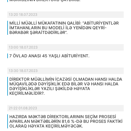
13:20 18.07.2023
MİLLİ MÜƏLLİ MÜKAFATININ QALİBİ: “ABİTURİYENTLƏR
İMTAHANLARIN BU MODELİ İLƏ YENİDƏN QEYRİ-
BƏRABƏR ŞƏRAİTDƏDİRLƏR”.
13:00 18.07.2023
7 ÖVLAD ANASI 45 YAŞLI ABİTURİYENT.
13:30 18.07.2023
DİREKTOR MÜƏLLİMİN İCAZƏSİ OLMADAN HANSI HALDA
MÜQAVİLƏDƏ DƏYİŞİKLİK EDƏ BİLƏR VƏ HANSI HALDA
DƏYİŞİKLİKLƏR YAZILI ŞƏKİLDƏ HƏYATA
KEÇİRİLMƏLİDİR?.
21:22 01.08.2023
HAZIRDA MƏKTƏB DİREKTORLARININ SEÇİM PROSESİ
APARILAN MƏKTƏBLƏRİN 81,6 %-DƏ BU PROSES FAKTİKİ
OLARAQ HƏYATA KEÇİRİLMƏYƏCƏK.