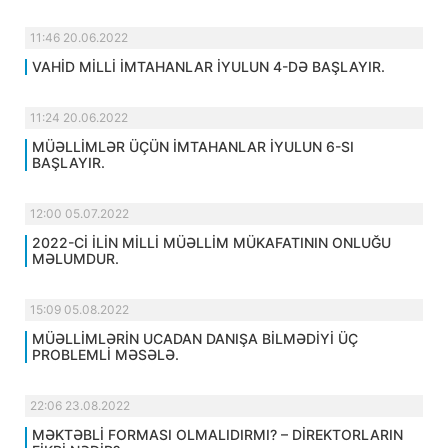
11:46 20.06.2022
VAHİD MİLLİ İMTAHANLAR İYULUN 4-DƏ BAŞLAYIR.
11:24 20.06.2022
MÜƏLLİMLƏR ÜÇÜN İMTAHANLAR İYULUN 6-SI
BAŞLAYIR.
12:00 05.07.2022
2022-Cİ İLİN MİLLİ MÜƏLLİM MÜKAFATININ ONLUĞU
MƏLUMDUR.
15:09 05.08.2022
MÜƏLLİMLƏRİN UCADAN DANIŞA BİLMƏDİYİ ÜÇ
PROBLEMLİ MƏSƏLƏ.
22:06 23.08.2022
MƏKTƏBLİ FORMASI OLMALIDIRMI? – DİREKTORLARIN