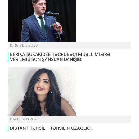
15:18 21.12.2020
BERİKA ŞUKAKİDZE TƏCRÜBƏÇİ MÜƏLLİMLƏRƏ
VERİLMİŞ SON ŞANSDAN DANIŞIB.
11:41 05.01.2021
DİSTANT TƏHSİL – TƏHSİLİN UZAQLIĞI.