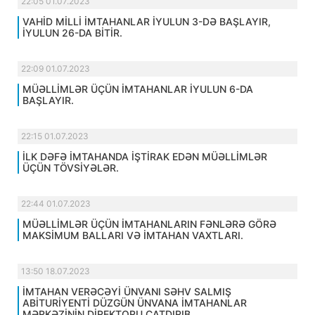
22:05 01.07.2023
VAHİD MİLLİ İMTAHANLAR İYULUN 3-DƏ BAŞLAYIR,
İYULUN 26-DA BİTİR.
22:09 01.07.2023
MÜƏLLİMLƏR ÜÇÜN İMTAHANLAR İYULUN 6-DA
BAŞLAYIR.
22:15 01.07.2023
İLK DƏFƏ İMTAHANDA İŞTİRAK EDƏN MÜƏLLİMLƏR
ÜÇÜN TÖVSİYƏLƏR.
22:44 01.07.2023
MÜƏLLİMLƏR ÜÇÜN İMTAHANLARIN FƏNLƏRƏ GÖRƏ
MAKSİMUM BALLARI VƏ İMTAHAN VAXTLARI.
13:50 18.07.2023
İMTAHAN VERƏCƏYİ ÜNVANI SƏHV SALMIŞ
ABİTURİYENTİ DÜZGÜN ÜNVANA İMTAHANLAR
MƏRKƏZİNİN DİREKTORU ÇATDIRIB.