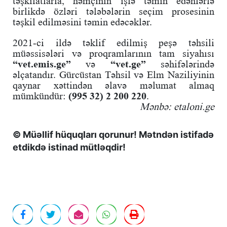
təşkilatlarla, həmçinin işlə təmin edənlərlə
birlikdə özləri tələbələrin seçim prosesinin
təşkil edilməsini təmin edəcəklər.
2021-ci ildə təklif edilmiş peşə təhsili
müəssisələri və proqramlarının tam siyahısı
“vet.emis.ge”
və
“vet.ge”
səhifələrində
əlçatandır. Gürcüstan Təhsil və Elm Naziliyinin
qaynar xəttindən əlavə məlumat almaq
mümkündür:
(995 32) 2 200 220
.
Mənbə: etaloni.ge
© Müəllif hüquqları qorunur! Mətndən istifadə
etdikdə istinad mütləqdir!