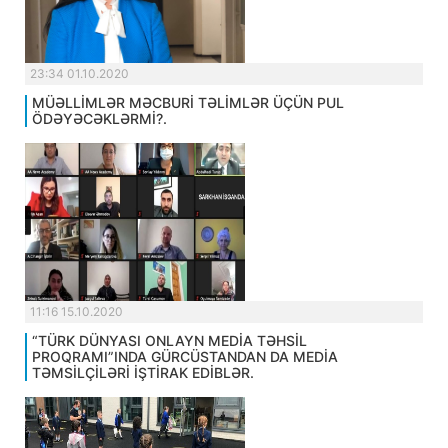
23:34 01.10.2020
MÜƏLLİMLƏR MƏCBURİ TƏLİMLƏR ÜÇÜN PUL
ÖDƏYƏCƏKLƏRMİ?.
11:16 15.10.2020
“TÜRK DÜNYASI ONLAYN MEDİA TƏHSİL
PROQRAMI”INDA GÜRCÜSTANDAN DA MEDİA
TƏMSİLÇİLƏRİ İŞTİRAK EDİBLƏR.