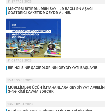
21:37 17.03.2023
MƏKTƏBİ BİTİRƏNLƏRİN SAYI İLƏ BAĞLI ƏN AŞAĞI
GÖSTƏRİCİ KAXETİDƏ QEYDƏ ALINIB.
21:02 17.03.2023
BİRİNCİ SİNİF ŞAGİRDLƏRİNİN QEYDİYYATI BAŞLAYIB.
15:45 30.03.2023
MÜƏLLİMLƏR ÜÇÜN İMTAHANLARA QEYDİYYAT APRELİN
3-NƏ KİMİ DAVAM EDƏCƏK.
13:23 02.04.2023