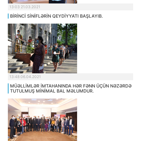
13:03 21.03.2021
BİRİNCİ SİNİFLƏRİN QEYDİYYATI BAŞLAYIB.
13:48 06.04.2021
MÜƏLLİMLƏR İMTAHANINDA HƏR FƏNN ÜÇÜN NƏZƏRDƏ
TUTULMUŞ MİNİMAL BAL MƏLUMDUR.