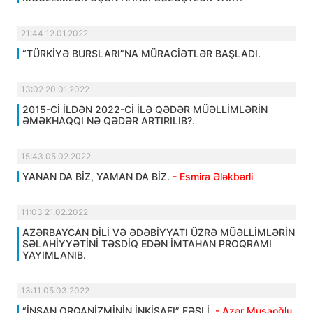
21:44 12.01.2022
“TÜRKİYƏ BURSLARI”NA MÜRACİƏTLƏR BAŞLADI.
13:02 20.01.2022
2015-Cİ İLDƏN 2022-Cİ İLƏ QƏDƏR MÜƏLLİMLƏRİN
ƏMƏKHAQQI NƏ QƏDƏR ARTIRILIB?.
15:43 05.02.2022
YANAN DA BİZ, YAMAN DA BİZ.
- Esmira Ələkbərli
11:03 21.02.2022
AZƏRBAYCAN DİLİ VƏ ƏDƏBİYYATI ÜZRƏ MÜƏLLİMLƏRİN
SƏLAHİYYƏTİNİ TƏSDİQ EDƏN İMTAHAN PROQRAMI
YAYIMLANIB.
13:11 05.03.2022
“İNSAN ORQANİZMİNİN İNKİŞAFI” FƏSLİ.
- Azər Musaoğlu