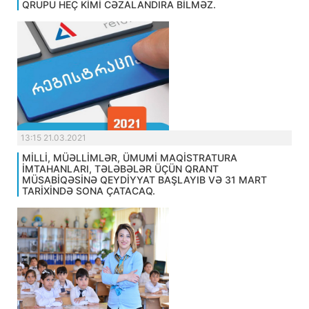
QRUPU HEÇ KİMİ CƏZALANDIRA BİLMƏZ.
13:15 21.03.2021
MİLLİ, MÜƏLLİMLƏR, ÜMUMİ MAQİSTRATURA
İMTAHANLARI, TƏLƏBƏLƏR ÜÇÜN QRANT
MÜSABİQƏSİNƏ QEYDİYYAT BAŞLAYIB VƏ 31 MART
TARİXİNDƏ SONA ÇATACAQ.