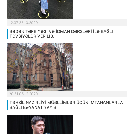
12:37 22.10.2020
BƏDƏN TƏRBİYƏSİ VƏ İDMAN DƏRSLƏRİ İLƏ BAĞLI
TÖVSİYƏLƏR VERİLİB.
20:51 05.12.2020
TƏHSİL NAZİRLİYİ MÜƏLLİMLƏR ÜÇÜN İMTAHANLARLA
BAĞLI BƏYANAT YAYIB.