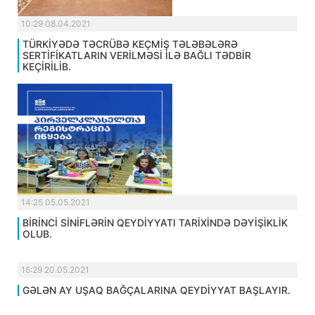
10:29 08.04.2021
TÜRKİYƏDƏ TƏCRÜBƏ KEÇMİŞ TƏLƏBƏLƏRƏ
SERTİFİKATLARIN VERİLMƏSİ İLƏ BAĞLI TƏDBİR
KEÇİRİLİB.
14:25 05.05.2021
BİRİNCİ SİNİFLƏRİN QEYDİYYATI TARİXİNDƏ DƏYİŞİKLİK
OLUB.
16:29 20.05.2021
GƏLƏN AY UŞAQ BAĞÇALARINA QEYDİYYAT BAŞLAYIR.