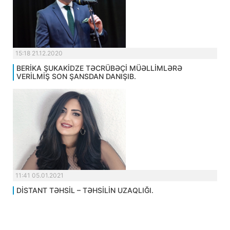
15:18 21.12.2020
BERİKA ŞUKAKİDZE TƏCRÜBƏÇİ MÜƏLLİMLƏRƏ
VERİLMİŞ SON ŞANSDAN DANIŞIB.
11:41 05.01.2021
DİSTANT TƏHSİL – TƏHSİLİN UZAQLIĞI.