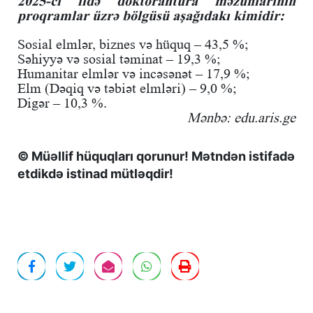
2025-ci ildə doktorantura məzunlarının
proqramlar üzrə bölgüsü aşağıdakı kimidir:
Sosial elmlər, biznes və hüquq – 43,5 %;
Səhiyyə və sosial təminat – 19,3 %;
Humanitar elmlər və incəsənət – 17,9 %;
Elm (Dəqiq və təbiət elmləri) – 9,0 %;
Digər – 10,3 %.
Mənbə: edu.aris.ge
© Müəllif hüquqları qorunur! Mətndən istifadə
etdikdə istinad mütləqdir!