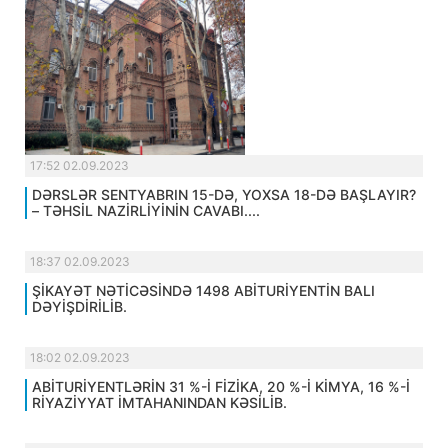
17:52 02.09.2023
DƏRSLƏR SENTYABRIN 15-DƏ, YOXSA 18-DƏ BAŞLAYIR?
– TƏHSİL NAZİRLİYİNİN CAVABI....
18:37 02.09.2023
ŞİKAYƏT NƏTİCƏSİNDƏ 1498 ABİTURİYENTİN BALI
DƏYİŞDİRİLİB.
18:02 02.09.2023
ABİTURİYENTLƏRİN 31 %-İ FİZİKA, 20 %-İ KİMYA, 16 %-İ
RİYAZİYYAT İMTAHANINDAN KƏSİLİB.