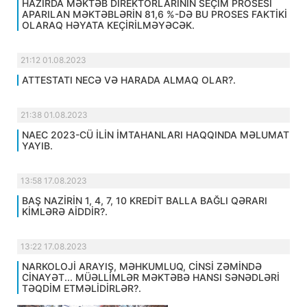
HAZIRDA MƏKTƏB DİREKTORLARININ SEÇİM PROSESİ
APARILAN MƏKTƏBLƏRİN 81,6 %-DƏ BU PROSES FAKTİKİ
OLARAQ HƏYATA KEÇİRİLMƏYƏCƏK.
21:12 01.08.2023
ATTESTATI NECƏ VƏ HARADA ALMAQ OLAR?.
21:38 01.08.2023
NAEC 2023-CÜ İLİN İMTAHANLARI HAQQINDA MƏLUMAT
YAYIB.
13:58 17.08.2023
BAŞ NAZİRİN 1, 4, 7, 10 KREDİT BALLA BAĞLI QƏRARI
KİMLƏRƏ AİDDİR?.
13:22 17.08.2023
NARKOLOJİ ARAYIŞ, MƏHKUMLUQ, CİNSİ ZƏMİNDƏ
CİNAYƏT... MÜƏLLİMLƏR MƏKTƏBƏ HANSI SƏNƏDLƏRİ
TƏQDİM ETMƏLİDİRLƏR?.