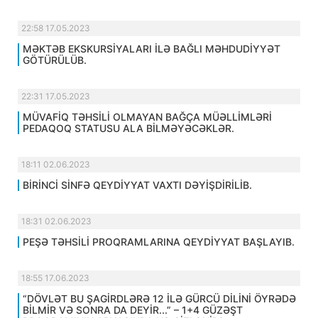
22:58 17.05.2023
MƏKTƏB EKSKURSİYALARI İLƏ BAĞLI MƏHDUDİYYƏT
GÖTÜRÜLÜB.
22:31 17.05.2023
MÜVAFİQ TƏHSİLİ OLMAYAN BAĞÇA MÜƏLLİMLƏRİ
PEDAQOQ STATUSU ALA BİLMƏYƏCƏKLƏR.
18:11 02.06.2023
BİRİNCİ SİNFƏ QEYDİYYAT VAXTI DƏYİŞDİRİLİB.
18:31 02.06.2023
PEŞƏ TƏHSİLİ PROQRAMLARINA QEYDİYYAT BAŞLAYIB.
18:55 17.06.2023
“DÖVLƏT BU ŞAGİRDLƏRƏ 12 İLƏ GÜRCÜ DİLİNİ ÖYRƏDƏ
BİLMİR VƏ SONRA DA DEYİR...” – 1+4 GÜZƏŞT