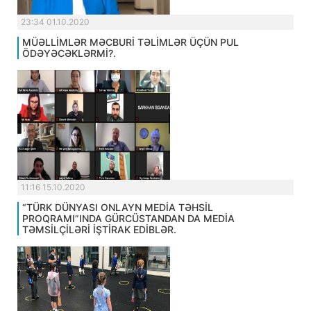
23:34 01.10.2020
MÜƏLLİMLƏR MƏCBURİ TƏLİMLƏR ÜÇÜN PUL
ÖDƏYƏCƏKLƏRMİ?.
11:16 15.10.2020
“TÜRK DÜNYASI ONLAYN MEDİA TƏHSİL
PROQRAMI”INDA GÜRCÜSTANDAN DA MEDİA
TƏMSİLÇİLƏRİ İŞTİRAK EDİBLƏR.