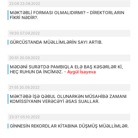
22:06 23.08.2022
MƏKTƏBLİ FORMASI OLMALIDIRMI? – DİREKTORLARIN
FİKRİ NƏDİR?.
19:30 07.09.2022
GÜRCÜSTANDA MÜƏLLİMLƏRİN SAYI ARTIB.
20:51 20.09.2022
MƏDƏNİ SURƏTDƏ PAMBIQLA ELƏ BAŞ KƏSƏRLƏR Kİ,
HEÇ RUHUN DA İNCİMƏZ.
- Aygül İsayeva
21:55 20.09.2022
MƏKTƏBƏ İŞƏ QƏBUL OLUNARKƏN MÜSAHİBƏ ZAMANI
KOMİSSİYANIN VERƏCƏYİ ƏSAS SUALLAR.
23:37 05.10.2022
GİNNESİN REKORDLAR KİTABINA DÜŞMÜŞ MÜƏLLİMLƏR.