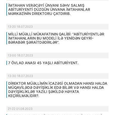
İMTAHAN VERƏCƏYİ ÜNVANI SƏHV SALMIŞ
ABİTURİYENTİ DÜZGÜN ÜNVANA İMTAHANLAR
MƏRKƏZİNİN DİREKTORU ÇATDIRIB.
13:20 18.07.2023
MİLLİ MÜƏLLİ MÜKAFATININ QALİBİ: “ABİTURİYENTLƏR
İMTAHANLARIN BU MODELİ İLƏ YENİDƏN QEYRİ-
BƏRABƏR ŞƏRAİTDƏDİRLƏR”.
13:00 18.07.2023
7 ÖVLAD ANASI 45 YAŞLI ABİTURİYENT.
13:30 18.07.2023
DİREKTOR MÜƏLLİMİN İCAZƏSİ OLMADAN HANSI HALDA
MÜQAVİLƏDƏ DƏYİŞİKLİK EDƏ BİLƏR VƏ HANSI HALDA
DƏYİŞİKLİKLƏR YAZILI ŞƏKİLDƏ HƏYATA
KEÇİRİLMƏLİDİR?.
21:22 01.08.2023