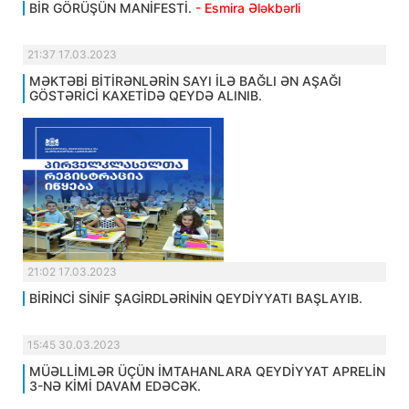
BİR GÖRÜŞÜN MANİFESTİ.
- Esmira Ələkbərli
21:37 17.03.2023
MƏKTƏBİ BİTİRƏNLƏRİN SAYI İLƏ BAĞLI ƏN AŞAĞI
GÖSTƏRİCİ KAXETİDƏ QEYDƏ ALINIB.
21:02 17.03.2023
BİRİNCİ SİNİF ŞAGİRDLƏRİNİN QEYDİYYATI BAŞLAYIB.
15:45 30.03.2023
MÜƏLLİMLƏR ÜÇÜN İMTAHANLARA QEYDİYYAT APRELİN
3-NƏ KİMİ DAVAM EDƏCƏK.