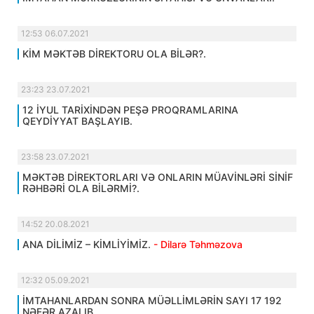
12:53 06.07.2021
KİM MƏKTƏB DİREKTORU OLA BİLƏR?.
23:23 23.07.2021
12 İYUL TARİXİNDƏN PEŞƏ PROQRAMLARINA
QEYDİYYAT BAŞLAYIB.
23:58 23.07.2021
MƏKTƏB DİREKTORLARI VƏ ONLARIN MÜAVİNLƏRİ SİNİF
RƏHBƏRİ OLA BİLƏRMİ?.
14:52 20.08.2021
ANA DİLİMİZ – KİMLİYİMİZ.
- Dilarə Təhməzova
12:32 05.09.2021
İMTAHANLARDAN SONRA MÜƏLLİMLƏRİN SAYI 17 192
NƏFƏR AZALIB.