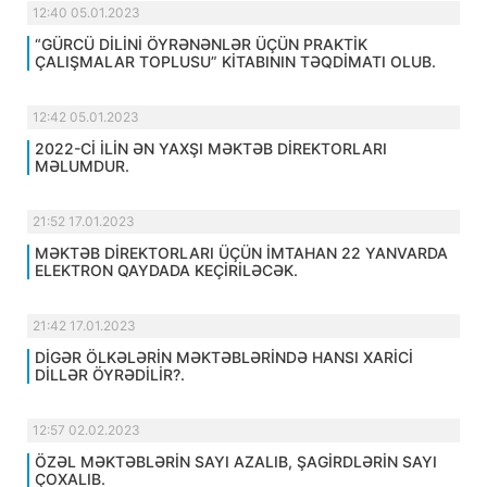
12:40 05.01.2023
“GÜRCÜ DİLİNİ ÖYRƏNƏNLƏR ÜÇÜN PRAKTİK
ÇALIŞMALAR TOPLUSU” KİTABININ TƏQDİMATI OLUB.
12:42 05.01.2023
2022-Cİ İLİN ƏN YAXŞI MƏKTƏB DİREKTORLARI
MƏLUMDUR.
21:52 17.01.2023
MƏKTƏB DİREKTORLARI ÜÇÜN İMTAHAN 22 YANVARDA
ELEKTRON QAYDADA KEÇİRİLƏCƏK.
21:42 17.01.2023
DİGƏR ÖLKƏLƏRİN MƏKTƏBLƏRİNDƏ HANSI XARİCİ
DİLLƏR ÖYRƏDİLİR?.
12:57 02.02.2023
ÖZƏL MƏKTƏBLƏRİN SAYI AZALIB, ŞAGİRDLƏRİN SAYI
ÇOXALIB.