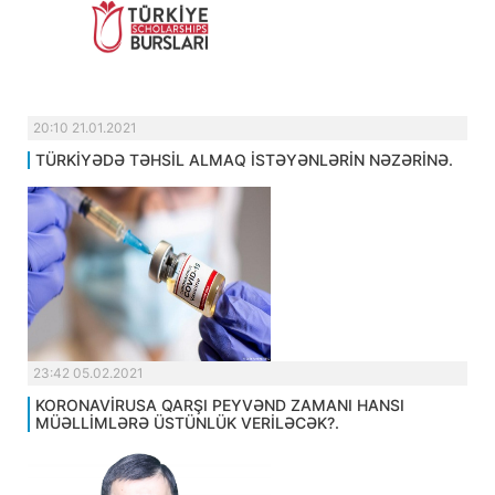
20:10 21.01.2021
TÜRKİYƏDƏ TƏHSİL ALMAQ İSTƏYƏNLƏRİN NƏZƏRİNƏ.
23:42 05.02.2021
KORONAVİRUSA QARŞI PEYVƏND ZAMANI HANSI
MÜƏLLİMLƏRƏ ÜSTÜNLÜK VERİLƏCƏK?.