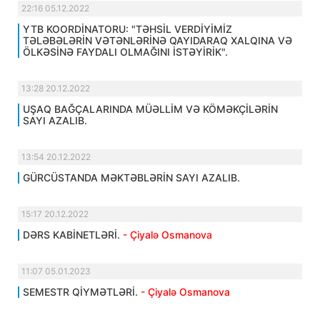
22:16 05.12.2022
YTB KOORDİNATORU: "TƏHSİL VERDİYİMİZ
TƏLƏBƏLƏRİN VƏTƏNLƏRİNƏ QAYIDARAQ XALQINA VƏ
ÖLKƏSİNƏ FAYDALI OLMAĞINI İSTƏYİRİK".
13:28 20.12.2022
UŞAQ BAĞÇALARINDA MÜƏLLİM VƏ KÖMƏKÇİLƏRİN
SAYI AZALIB.
13:54 20.12.2022
GÜRCÜSTANDA MƏKTƏBLƏRİN SAYI AZALIB.
15:17 20.12.2022
DƏRS KABİNETLƏRİ.
- Çiyalə Osmanova
11:07 05.01.2023
SEMESTR QİYMƏTLƏRİ.
- Çiyalə Osmanova