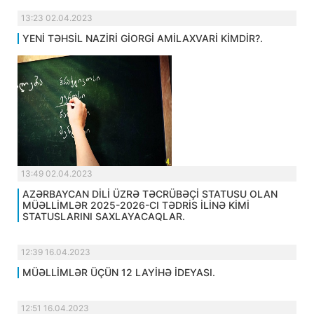
13:23 02.04.2023
YENİ TƏHSİL NAZİRİ GİORGİ AMİLAXVARİ KİMDİR?.
13:49 02.04.2023
AZƏRBAYCAN DİLİ ÜZRƏ TƏCRÜBƏÇİ STATUSU OLAN
MÜƏLLİMLƏR 2025-2026-CI TƏDRİS İLİNƏ KİMİ
STATUSLARINI SAXLAYACAQLAR.
12:39 16.04.2023
MÜƏLLİMLƏR ÜÇÜN 12 LAYİHƏ İDEYASI.
12:51 16.04.2023