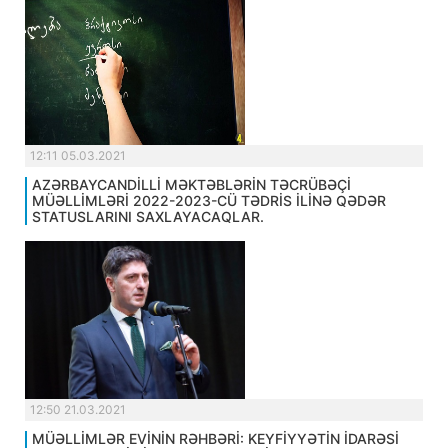
12:11 05.03.2021
AZƏRBAYCANDİLLİ MƏKTƏBLƏRİN TƏCRÜBƏÇİ
MÜƏLLİMLƏRİ 2022-2023-CÜ TƏDRİS İLİNƏ QƏDƏR
STATUSLARINI SAXLAYACAQLAR.
12:50 21.03.2021
MÜƏLLİMLƏR EVİNİN RƏHBƏRİ: KEYFİYYƏTİN İDARƏSİ