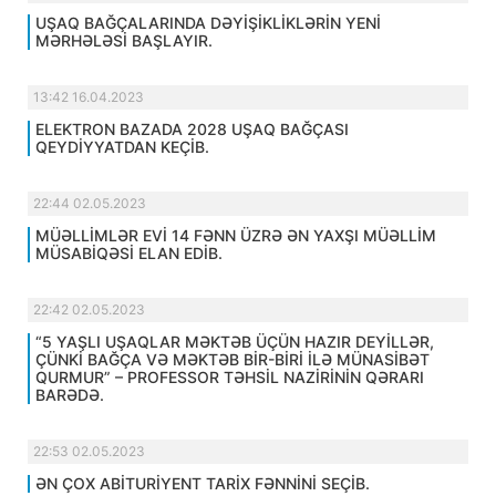
UŞAQ BAĞÇALARINDA DƏYİŞİKLİKLƏRİN YENİ
MƏRHƏLƏSİ BAŞLAYIR.
13:42 16.04.2023
ELEKTRON BAZADA 2028 UŞAQ BAĞÇASI
QEYDİYYATDAN KEÇİB.
22:44 02.05.2023
MÜƏLLİMLƏR EVİ 14 FƏNN ÜZRƏ ƏN YAXŞI MÜƏLLİM
MÜSABİQƏSİ ELAN EDİB.
22:42 02.05.2023
“5 YAŞLI UŞAQLAR MƏKTƏB ÜÇÜN HAZIR DEYİLLƏR,
ÇÜNKİ BAĞÇA VƏ MƏKTƏB BİR-BİRİ İLƏ MÜNASİBƏT
QURMUR” – PROFESSOR TƏHSİL NAZİRİNİN QƏRARI
BARƏDƏ.
22:53 02.05.2023
ƏN ÇOX ABİTURİYENT TARİX FƏNNİNİ SEÇİB.