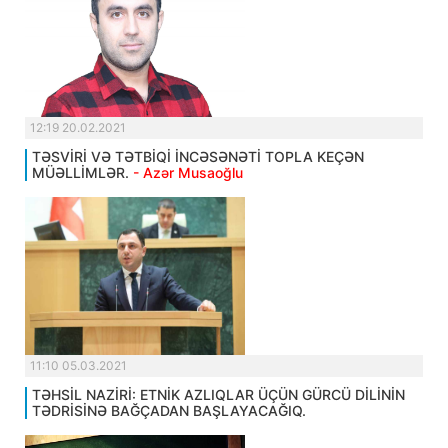
12:19 20.02.2021
TƏSVİRİ VƏ TƏTBİQİ İNCƏSƏNƏTİ TOPLA KEÇƏN
MÜƏLLİMLƏR.
- Azər Musaoğlu
11:10 05.03.2021
TƏHSİL NAZİRİ: ETNİK AZLIQLAR ÜÇÜN GÜRCÜ DİLİNİN
TƏDRİSİNƏ BAĞÇADAN BAŞLAYACAĞIQ.