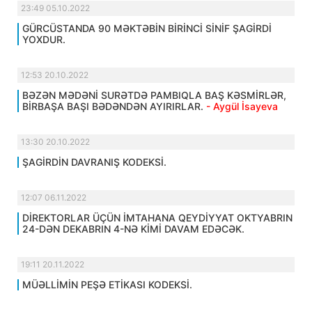
23:49 05.10.2022
GÜRCÜSTANDA 90 MƏKTƏBİN BİRİNCİ SİNİF ŞAGİRDİ
YOXDUR.
12:53 20.10.2022
BƏZƏN MƏDƏNİ SURƏTDƏ PAMBIQLA BAŞ KƏSMİRLƏR,
BİRBAŞA BAŞI BƏDƏNDƏN AYIRIRLAR.
- Aygül İsayeva
13:30 20.10.2022
ŞAGİRDİN DAVRANIŞ KODEKSİ.
12:07 06.11.2022
DİREKTORLAR ÜÇÜN İMTAHANA QEYDİYYAT OKTYABRIN
24-DƏN DEKABRIN 4-NƏ KİMİ DAVAM EDƏCƏK.
19:11 20.11.2022
MÜƏLLİMİN PEŞƏ ETİKASI KODEKSİ.