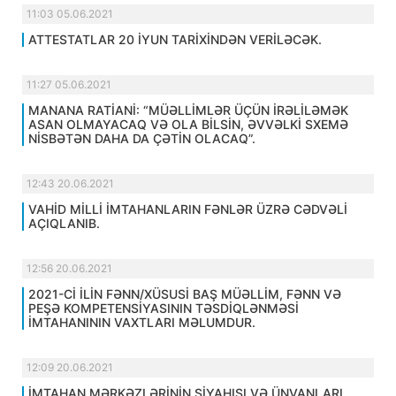
11:03 05.06.2021
ATTESTATLAR 20 İYUN TARİXİNDƏN VERİLƏCƏK.
11:27 05.06.2021
MANANA RATİANİ: “MÜƏLLİMLƏR ÜÇÜN İRƏLİLƏMƏK
ASAN OLMAYACAQ VƏ OLA BİLSİN, ƏVVƏLKİ SXEMƏ
NİSBƏTƏN DAHA DA ÇƏTİN OLACAQ”.
12:43 20.06.2021
VAHİD MİLLİ İMTAHANLARIN FƏNLƏR ÜZRƏ CƏDVƏLİ
AÇIQLANIB.
12:56 20.06.2021
2021-Cİ İLİN FƏNN/XÜSUSİ BAŞ MÜƏLLİM, FƏNN VƏ
PEŞƏ KOMPETENSİYASININ TƏSDİQLƏNMƏSİ
İMTAHANININ VAXTLARI MƏLUMDUR.
12:09 20.06.2021
İMTAHAN MƏRKƏZLƏRİNİN SİYAHISI VƏ ÜNVANLARI.