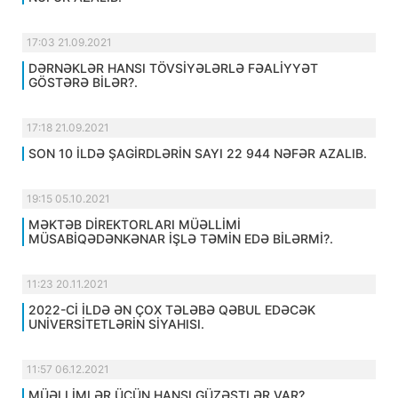
17:03 21.09.2021
DƏRNƏKLƏR HANSI TÖVSİYƏLƏRLƏ FƏALİYYƏT
GÖSTƏRƏ BİLƏR?.
17:18 21.09.2021
SON 10 İLDƏ ŞAGİRDLƏRİN SAYI 22 944 NƏFƏR AZALIB.
19:15 05.10.2021
MƏKTƏB DİREKTORLARI MÜƏLLİMİ
MÜSABİQƏDƏNKƏNAR İŞLƏ TƏMİN EDƏ BİLƏRMİ?.
11:23 20.11.2021
2022-Cİ İLDƏ ƏN ÇOX TƏLƏBƏ QƏBUL EDƏCƏK
UNİVERSİTETLƏRİN SİYAHISI.
11:57 06.12.2021
MÜƏLLİMLƏR ÜÇÜN HANSI GÜZƏŞTLƏR VAR?.