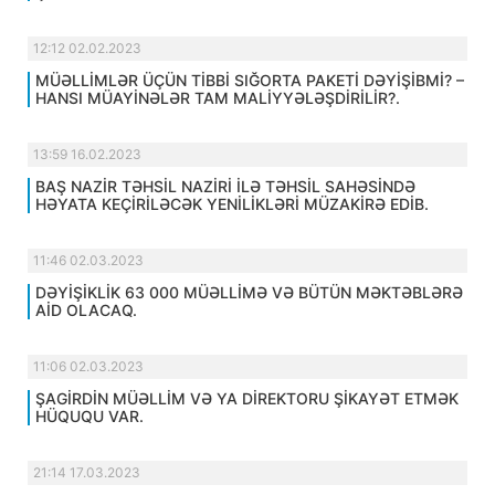
12:12 02.02.2023
MÜƏLLİMLƏR ÜÇÜN TİBBİ SIĞORTA PAKETİ DƏYİŞİBMİ? –
HANSI MÜAYİNƏLƏR TAM MALİYYƏLƏŞDİRİLİR?.
13:59 16.02.2023
BAŞ NAZİR TƏHSİL NAZİRİ İLƏ TƏHSİL SAHƏSİNDƏ
HƏYATA KEÇİRİLƏCƏK YENİLİKLƏRİ MÜZAKİRƏ EDİB.
11:46 02.03.2023
DƏYİŞİKLİK 63 000 MÜƏLLİMƏ VƏ BÜTÜN MƏKTƏBLƏRƏ
AİD OLACAQ.
11:06 02.03.2023
ŞAGİRDİN MÜƏLLİM VƏ YA DİREKTORU ŞİKAYƏT ETMƏK
HÜQUQU VAR.
21:14 17.03.2023