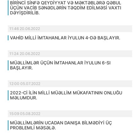
BİRİNCİ SİNFƏ QEYDİYYAT VƏ MƏKTƏBLƏRƏ QƏBUL
ÜÇÜN VACİB SƏNƏDLƏRİN TƏQDİM EDİLMƏSİ VAXTI
DƏYİŞDİRİLİB.
11:46 20.06.2022
VAHİD MİLLİ İMTAHANLAR İYULUN 4-DƏ BAŞLAYIR.
11:24 20.06.2022
MÜƏLLİMLƏR ÜÇÜN İMTAHANLAR İYULUN 6-SI
BAŞLAYIR.
12:00 05.07.2022
2022-Cİ İLİN MİLLİ MÜƏLLİM MÜKAFATININ ONLUĞU
MƏLUMDUR.
15:09 05.08.2022
MÜƏLLİMLƏRİN UCADAN DANIŞA BİLMƏDİYİ ÜÇ
PROBLEMLİ MƏSƏLƏ.