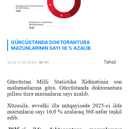
GÜRCÜSTANDA DOKTORANTURA
MƏZUNLARININ SAYI 16 % AZALIB
Təhsil
18:39 31.03.2026 |
445
Gürcüstan Milli Statistika Xidmətinin son
məlumatlarına görə, Gürcüstanda doktorantura
pilləsi üzrə məzunların sayı azalıb.
Xüsusilə, əvvəlki illə müqayisədə 2025-ci ildə
məzunların sayı 16,0 % azalaraq 368 nəfər təşkil
edib.