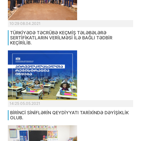
10:29 08.04.2021
TÜRKİYƏDƏ TƏCRÜBƏ KEÇMİŞ TƏLƏBƏLƏRƏ
SERTİFİKATLARIN VERİLMƏSİ İLƏ BAĞLI TƏDBİR
KEÇİRİLİB.
14:25 05.05.2021
BİRİNCİ SİNİFLƏRİN QEYDİYYATI TARİXİNDƏ DƏYİŞİKLİK
OLUB.