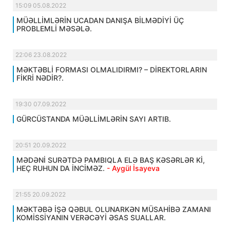
15:09 05.08.2022
MÜƏLLİMLƏRİN UCADAN DANIŞA BİLMƏDİYİ ÜÇ
PROBLEMLİ MƏSƏLƏ.
22:06 23.08.2022
MƏKTƏBLİ FORMASI OLMALIDIRMI? – DİREKTORLARIN
FİKRİ NƏDİR?.
19:30 07.09.2022
GÜRCÜSTANDA MÜƏLLİMLƏRİN SAYI ARTIB.
20:51 20.09.2022
MƏDƏNİ SURƏTDƏ PAMBIQLA ELƏ BAŞ KƏSƏRLƏR Kİ,
HEÇ RUHUN DA İNCİMƏZ.
- Aygül İsayeva
21:55 20.09.2022
MƏKTƏBƏ İŞƏ QƏBUL OLUNARKƏN MÜSAHİBƏ ZAMANI
KOMİSSİYANIN VERƏCƏYİ ƏSAS SUALLAR.