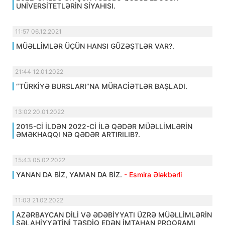
UNİVERSİTETLƏRİN SİYAHISI.
11:57 06.12.2021
MÜƏLLİMLƏR ÜÇÜN HANSI GÜZƏŞTLƏR VAR?.
21:44 12.01.2022
“TÜRKİYƏ BURSLARI”NA MÜRACİƏTLƏR BAŞLADI.
13:02 20.01.2022
2015-Cİ İLDƏN 2022-Cİ İLƏ QƏDƏR MÜƏLLİMLƏRİN
ƏMƏKHAQQI NƏ QƏDƏR ARTIRILIB?.
15:43 05.02.2022
YANAN DA BİZ, YAMAN DA BİZ.
- Esmira Ələkbərli
11:03 21.02.2022
AZƏRBAYCAN DİLİ VƏ ƏDƏBİYYATI ÜZRƏ MÜƏLLİMLƏRİN
SƏLAHİYYƏTİNİ TƏSDİQ EDƏN İMTAHAN PROQRAMI