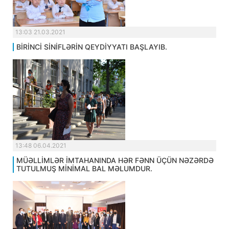
13:03 21.03.2021
BİRİNCİ SİNİFLƏRİN QEYDİYYATI BAŞLAYIB.
13:48 06.04.2021
MÜƏLLİMLƏR İMTAHANINDA HƏR FƏNN ÜÇÜN NƏZƏRDƏ
TUTULMUŞ MİNİMAL BAL MƏLUMDUR.