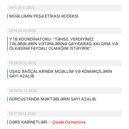
19:11 20.11.2022
MÜƏLLİMİN PEŞƏ ETİKASI KODEKSİ.
22:16 05.12.2022
YTB KOORDİNATORU: "TƏHSİL VERDİYİMİZ
TƏLƏBƏLƏRİN VƏTƏNLƏRİNƏ QAYIDARAQ XALQINA VƏ
ÖLKƏSİNƏ FAYDALI OLMAĞINI İSTƏYİRİK".
13:28 20.12.2022
UŞAQ BAĞÇALARINDA MÜƏLLİM VƏ KÖMƏKÇİLƏRİN
SAYI AZALIB.
13:54 20.12.2022
GÜRCÜSTANDA MƏKTƏBLƏRİN SAYI AZALIB.
15:17 20.12.2022
DƏRS KABİNETLƏRİ.
- Çiyalə Osmanova