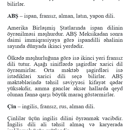
bilirlər.
ABŞ –
ispan, fransız, alman, latın, yapon dili.
Amerika Birləşmiş Ştatlarında ispan dilinin
öyrənilməsi məşhurdur. ABŞ Meksikadan sonra
daimi immiqrasiyaya görə ispandilli əhalinin
sayında dünyada ikinci yerdədir.
Ölkədə məşhurluğuna görə isə ikinci yeri fransız
dili tutur. Aşağı siniflərdə şagirdlər xarici dil
öyrənmirlər. Orta məktəb şagirdləri isə
istədikləri xarici dili seçə bilirlər. ABŞ
məktəblərində təhsil səviyyəsi kifayət qədər
yüksəkdir, amma gənclər əksər hallarda qeyd
olunan fənnə qarşı böyük maraq göstərmirlər.
Çin –
ingilis, fransız, rus, alman dili.
Çinlilər üçün ingilis dilini öyrənmək vacibdir.
İngilis dili ali təhsil almaq və karyerada