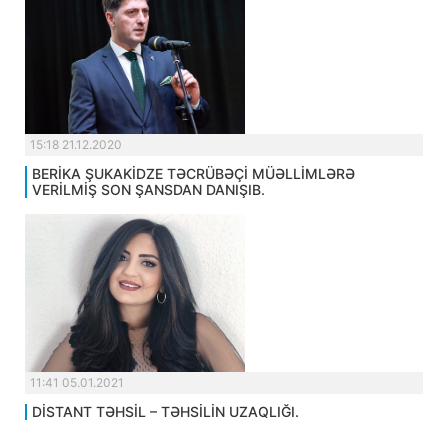
15:18 21.12.2020
BERİKA ŞUKAKİDZE TƏCRÜBƏÇİ MÜƏLLİMLƏRƏ
VERİLMİŞ SON ŞANSDAN DANIŞIB.
11:41 05.01.2021
DİSTANT TƏHSİL – TƏHSİLİN UZAQLIĞI.