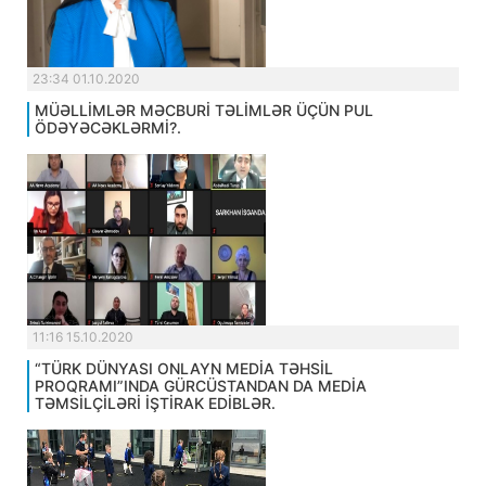
23:34 01.10.2020
MÜƏLLİMLƏR MƏCBURİ TƏLİMLƏR ÜÇÜN PUL
ÖDƏYƏCƏKLƏRMİ?.
11:16 15.10.2020
“TÜRK DÜNYASI ONLAYN MEDİA TƏHSİL
PROQRAMI”INDA GÜRCÜSTANDAN DA MEDİA
TƏMSİLÇİLƏRİ İŞTİRAK EDİBLƏR.