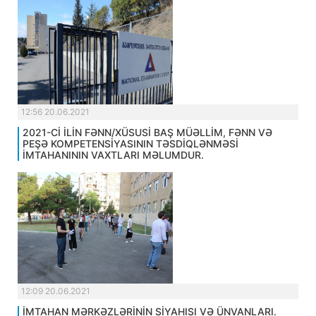
12:56 20.06.2021
2021-Cİ İLİN FƏNN/XÜSUSİ BAŞ MÜƏLLİM, FƏNN VƏ
PEŞƏ KOMPETENSİYASININ TƏSDİQLƏNMƏSİ
İMTAHANININ VAXTLARI MƏLUMDUR.
12:09 20.06.2021
İMTAHAN MƏRKƏZLƏRİNİN SİYAHISI VƏ ÜNVANLARI.