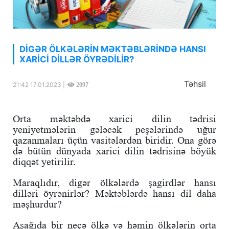
DİGƏR ÖLKƏLƏRİN MƏKTƏBLƏRİNDƏ HANSI
XARİCİ DİLLƏR ÖYRƏDİLİR?
Təhsil
21:42 17.01.2023 |
2097
Orta məktəbdə xarici dilin tədrisi
yeniyetmələrin gələcək peşələrində uğur
qazanmaları üçün vasitələrdən biridir. Ona görə
də bütün dünyada xarici dilin tədrisinə böyük
diqqət yetirilir.
Maraqlıdır, digər ölkələrdə şagirdlər hansı
dilləri öyrənirlər? Məktəblərdə hansı dil daha
məşhurdur?
Aşağıda bir neçə ölkə və həmin ölkələrin orta