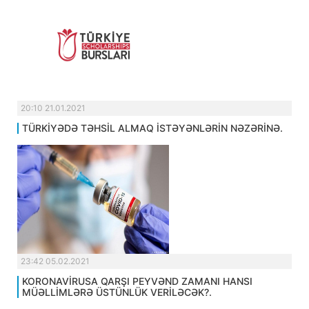
20:10 21.01.2021
TÜRKİYƏDƏ TƏHSİL ALMAQ İSTƏYƏNLƏRİN NƏZƏRİNƏ.
23:42 05.02.2021
KORONAVİRUSA QARŞI PEYVƏND ZAMANI HANSI
MÜƏLLİMLƏRƏ ÜSTÜNLÜK VERİLƏCƏK?.