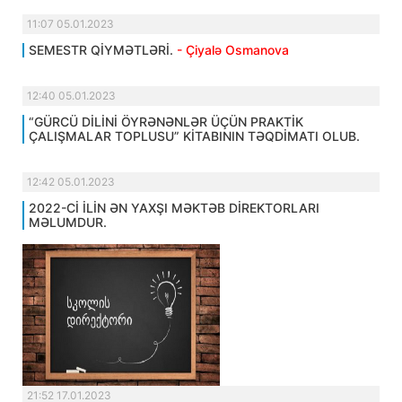
11:07 05.01.2023
SEMESTR QİYMƏTLƏRİ.
- Çiyalə Osmanova
12:40 05.01.2023
“GÜRCÜ DİLİNİ ÖYRƏNƏNLƏR ÜÇÜN PRAKTİK
ÇALIŞMALAR TOPLUSU” KİTABININ TƏQDİMATI OLUB.
12:42 05.01.2023
2022-Cİ İLİN ƏN YAXŞI MƏKTƏB DİREKTORLARI
MƏLUMDUR.
21:52 17.01.2023