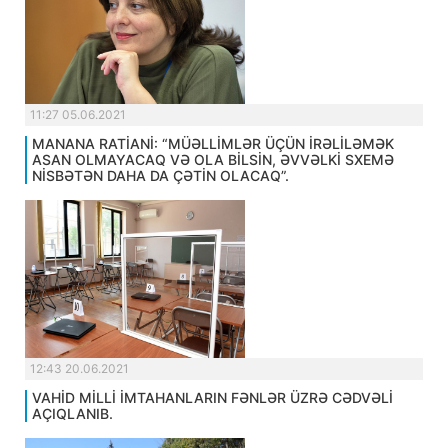
11:27 05.06.2021
MANANA RATİANİ: “MÜƏLLİMLƏR ÜÇÜN İRƏLİLƏMƏK
ASAN OLMAYACAQ VƏ OLA BİLSİN, ƏVVƏLKİ SXEMƏ
NİSBƏTƏN DAHA DA ÇƏTİN OLACAQ”.
12:43 20.06.2021
VAHİD MİLLİ İMTAHANLARIN FƏNLƏR ÜZRƏ CƏDVƏLİ
AÇIQLANIB.