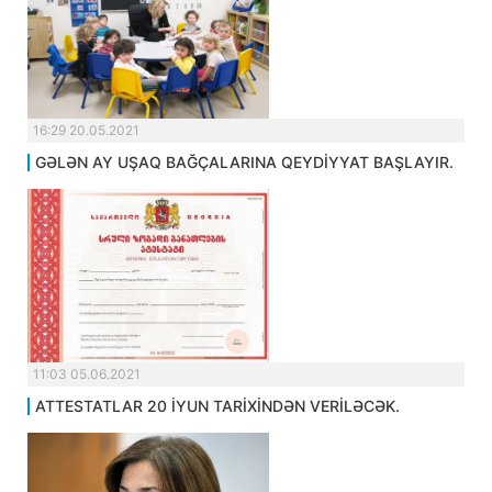
16:29 20.05.2021
GƏLƏN AY UŞAQ BAĞÇALARINA QEYDİYYAT BAŞLAYIR.
11:03 05.06.2021
ATTESTATLAR 20 İYUN TARİXİNDƏN VERİLƏCƏK.