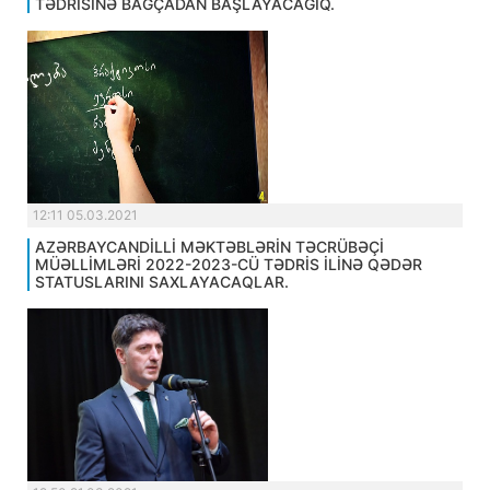
TƏDRİSİNƏ BAĞÇADAN BAŞLAYACAĞIQ.
12:11 05.03.2021
AZƏRBAYCANDİLLİ MƏKTƏBLƏRİN TƏCRÜBƏÇİ
MÜƏLLİMLƏRİ 2022-2023-CÜ TƏDRİS İLİNƏ QƏDƏR
STATUSLARINI SAXLAYACAQLAR.