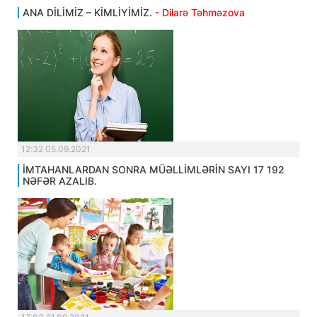
ANA DİLİMİZ – KİMLİYİMİZ.
- Dilarə Təhməzova
12:32 05.09.2021
İMTAHANLARDAN SONRA MÜƏLLİMLƏRİN SAYI 17 192
NƏFƏR AZALIB.