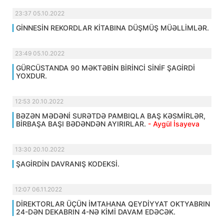
23:37 05.10.2022
GİNNESİN REKORDLAR KİTABINA DÜŞMÜŞ MÜƏLLİMLƏR.
23:49 05.10.2022
GÜRCÜSTANDA 90 MƏKTƏBİN BİRİNCİ SİNİF ŞAGİRDİ
YOXDUR.
12:53 20.10.2022
BƏZƏN MƏDƏNİ SURƏTDƏ PAMBIQLA BAŞ KƏSMİRLƏR,
BİRBAŞA BAŞI BƏDƏNDƏN AYIRIRLAR.
- Aygül İsayeva
13:30 20.10.2022
ŞAGİRDİN DAVRANIŞ KODEKSİ.
12:07 06.11.2022
DİREKTORLAR ÜÇÜN İMTAHANA QEYDİYYAT OKTYABRIN
24-DƏN DEKABRIN 4-NƏ KİMİ DAVAM EDƏCƏK.