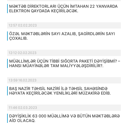
MƏKTƏB DİREKTORLARI ÜÇÜN İMTAHAN 22 YANVARDA
ELEKTRON QAYDADA KEÇİRİLƏCƏK.
12:57 02.02.2023
ÖZƏL MƏKTƏBLƏRİN SAYI AZALIB, ŞAGİRDLƏRİN SAYI
ÇOXALIB.
12:12 02.02.2023
MÜƏLLİMLƏR ÜÇÜN TİBBİ SIĞORTA PAKETİ DƏYİŞİBMİ? –
HANSI MÜAYİNƏLƏR TAM MALİYYƏLƏŞDİRİLİR?.
13:59 16.02.2023
BAŞ NAZİR TƏHSİL NAZİRİ İLƏ TƏHSİL SAHƏSİNDƏ
HƏYATA KEÇİRİLƏCƏK YENİLİKLƏRİ MÜZAKİRƏ EDİB.
11:46 02.03.2023
DƏYİŞİKLİK 63 000 MÜƏLLİMƏ VƏ BÜTÜN MƏKTƏBLƏRƏ
AİD OLACAQ.