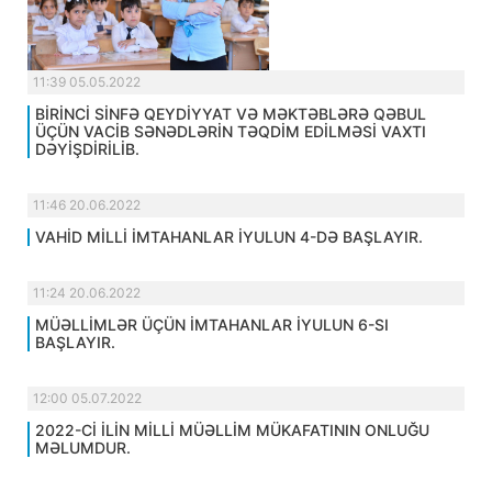
11:39 05.05.2022
BİRİNCİ SİNFƏ QEYDİYYAT VƏ MƏKTƏBLƏRƏ QƏBUL
ÜÇÜN VACİB SƏNƏDLƏRİN TƏQDİM EDİLMƏSİ VAXTI
DƏYİŞDİRİLİB.
11:46 20.06.2022
VAHİD MİLLİ İMTAHANLAR İYULUN 4-DƏ BAŞLAYIR.
11:24 20.06.2022
MÜƏLLİMLƏR ÜÇÜN İMTAHANLAR İYULUN 6-SI
BAŞLAYIR.
12:00 05.07.2022
2022-Cİ İLİN MİLLİ MÜƏLLİM MÜKAFATININ ONLUĞU
MƏLUMDUR.