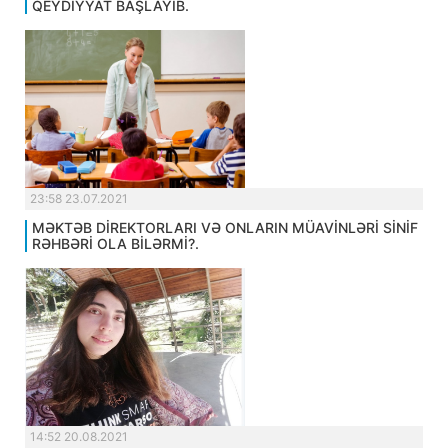
QEYDİYYAT BAŞLAYIB.
23:58 23.07.2021
MƏKTƏB DİREKTORLARI VƏ ONLARIN MÜAVİNLƏRİ SİNİF
RƏHBƏRİ OLA BİLƏRMİ?.
14:52 20.08.2021