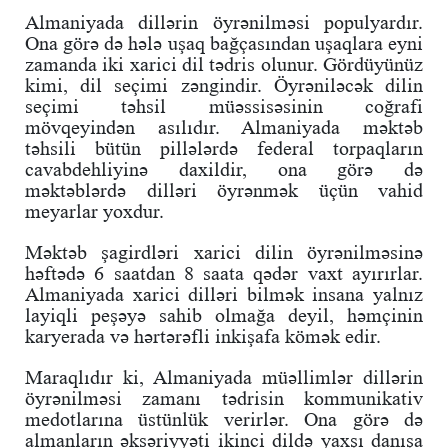
Almaniyada dillərin öyrənilməsi populyardır.
Ona görə də hələ uşaq bağçasından uşaqlara eyni
zamanda iki xarici dil tədris olunur. Gördüyünüz
kimi, dil seçimi zəngindir. Öyrəniləcək dilin
seçimi təhsil müəssisəsinin coğrafi
mövqeyindən asılıdır. Almaniyada məktəb
təhsili bütün pillələrdə federal torpaqların
cavabdehliyinə daxildir, ona görə də
məktəblərdə dilləri öyrənmək üçün vahid
meyarlar yoxdur.
Məktəb şagirdləri xarici dilin öyrənilməsinə
həftədə 6 saatdan 8 saata qədər vaxt ayırırlar.
Almaniyada xarici dilləri bilmək insana yalnız
layiqli peşəyə sahib olmağa deyil, həmçinin
karyerada və hərtərəfli inkişafa kömək edir.
Maraqlıdır ki, Almaniyada müəllimlər dillərin
öyrənilməsi zamanı tədrisin kommunikativ
medotlarına üstünlük verirlər. Ona görə də
almanların əksəriyyəti ikinci dildə yaxşı danışa