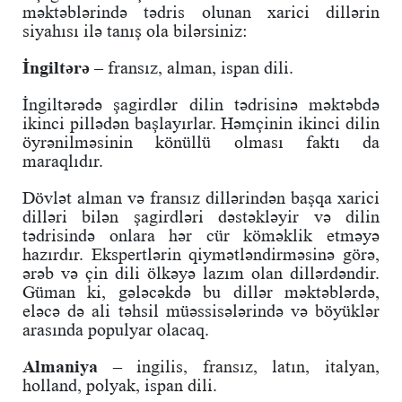
məktəblərində tədris olunan xarici dillərin
siyahısı ilə tanış ola bilərsiniz:
İngiltərə –
fransız, alman, ispan dili.
İngiltərədə şagirdlər dilin tədrisinə məktəbdə
ikinci pillədən başlayırlar. Həmçinin ikinci dilin
öyrənilməsinin könüllü olması faktı da
maraqlıdır.
Dövlət alman və fransız dillərindən başqa xarici
dilləri bilən şagirdləri dəstəkləyir və dilin
tədrisində onlara hər cür köməklik etməyə
hazırdır. Ekspertlərin qiymətləndirməsinə görə,
ərəb və çin dili ölkəyə lazım olan dillərdəndir.
Güman ki, gələcəkdə bu dillər məktəblərdə,
eləcə də ali təhsil müəssisələrində və böyüklər
arasında populyar olacaq.
Almaniya –
ingilis, fransız, latın, italyan,
holland, polyak, ispan dili.