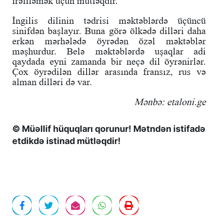
irəliləmək üçün mütləqdir.
İngilis dilinin tədrisi məktəblərdə üçüncü
sinifdən başlayır. Buna görə ölkədə dilləri daha
erkən mərhələdə öyrədən özəl məktəblər
məşhurdur. Belə məktəblərdə uşaqlar adi
qaydada eyni zamanda bir neçə dil öyrənirlər.
Çox öyrədilən dillər arasında fransız, rus və
alman dilləri də var.
Mənbə: etaloni.ge
© Müəllif hüquqları qorunur! Mətndən istifadə
etdikdə istinad mütləqdir!