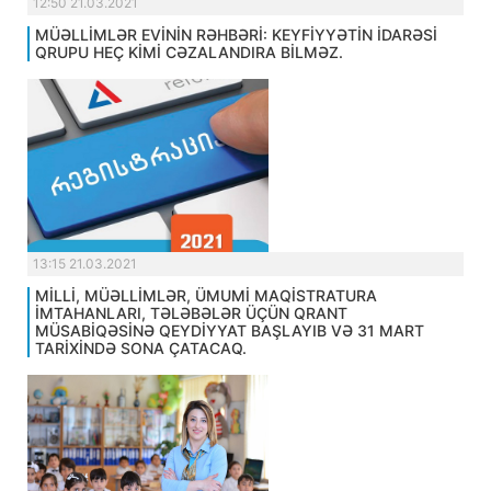
12:50 21.03.2021
MÜƏLLİMLƏR EVİNİN RƏHBƏRİ: KEYFİYYƏTİN İDARƏSİ
QRUPU HEÇ KİMİ CƏZALANDIRA BİLMƏZ.
13:15 21.03.2021
MİLLİ, MÜƏLLİMLƏR, ÜMUMİ MAQİSTRATURA
İMTAHANLARI, TƏLƏBƏLƏR ÜÇÜN QRANT
MÜSABİQƏSİNƏ QEYDİYYAT BAŞLAYIB VƏ 31 MART
TARİXİNDƏ SONA ÇATACAQ.