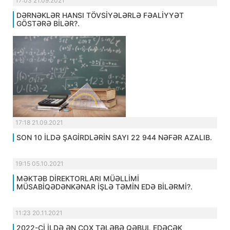
17:03 21.09.2021
DƏRNƏKLƏR HANSI TÖVSİYƏLƏRLƏ FƏALİYYƏT
GÖSTƏRƏ BİLƏR?.
17:18 21.09.2021
SON 10 İLDƏ ŞAGİRDLƏRİN SAYI 22 944 NƏFƏR AZALIB.
19:15 05.10.2021
MƏKTƏB DİREKTORLARI MÜƏLLİMİ
MÜSABİQƏDƏNKƏNAR İŞLƏ TƏMİN EDƏ BİLƏRMİ?.
11:23 20.11.2021
2022-Cİ İLDƏ ƏN ÇOX TƏLƏBƏ QƏBUL EDƏCƏK