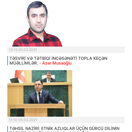
12:19 20.02.2021
TƏSVİRİ VƏ TƏTBİQİ İNCƏSƏNƏTİ TOPLA KEÇƏN
MÜƏLLİMLƏR.
- Azər Musaoğlu
11:10 05.03.2021
TƏHSİL NAZİRİ: ETNİK AZLIQLAR ÜÇÜN GÜRCÜ DİLİNİN