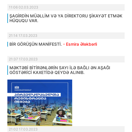
11:06 02.03.2023
ŞAGİRDİN MÜƏLLİM VƏ YA DİREKTORU ŞİKAYƏT ETMƏK
HÜQUQU VAR.
21:14 17.03.2023
BİR GÖRÜŞÜN MANİFESTİ.
- Esmira Ələkbərli
21:37 17.03.2023
MƏKTƏBİ BİTİRƏNLƏRİN SAYI İLƏ BAĞLI ƏN AŞAĞI
GÖSTƏRİCİ KAXETİDƏ QEYDƏ ALINIB.
21:02 17.03.2023