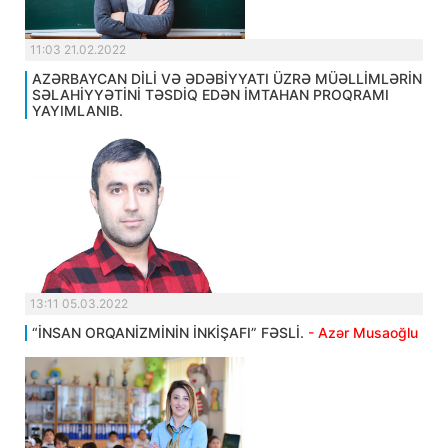
11:03 21.02.2022
AZƏRBAYCAN DİLİ VƏ ƏDƏBİYYATI ÜZRƏ MÜƏLLİMLƏRİN
SƏLAHİYYƏTİNİ TƏSDİQ EDƏN İMTAHAN PROQRAMI
YAYIMLANIB.
13:11 05.03.2022
“İNSAN ORQANİZMİNİN İNKİŞAFI” FƏSLİ.
- Azər Musaoğlu