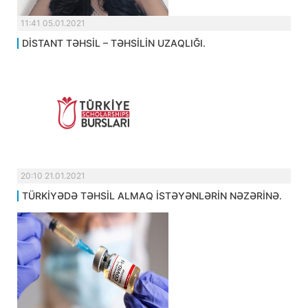
11:41 05.01.2021
DİSTANT TƏHSİL – TƏHSİLİN UZAQLIĞI.
20:10 21.01.2021
TÜRKİYƏDƏ TƏHSİL ALMAQ İSTƏYƏNLƏRİN NƏZƏRİNƏ.