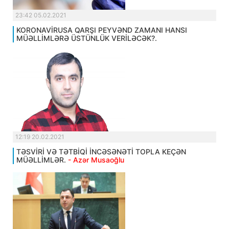
23:42 05.02.2021
KORONAVİRUSA QARŞI PEYVƏND ZAMANI HANSI
MÜƏLLİMLƏRƏ ÜSTÜNLÜK VERİLƏCƏK?.
12:19 20.02.2021
TƏSVİRİ VƏ TƏTBİQİ İNCƏSƏNƏTİ TOPLA KEÇƏN
MÜƏLLİMLƏR.
- Azər Musaoğlu