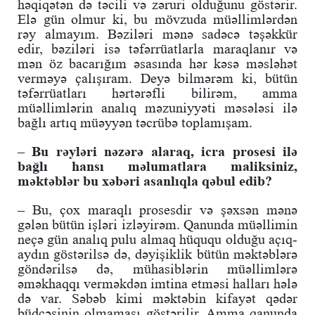
həqiqətən də təcili və zəruri olduğunu göstərir.
Elə gün olmur ki, bu mövzuda müəllimlərdən
rəy almayım. Bəziləri mənə sadəcə təşəkkür
edir, bəziləri isə təfərrüatlarla maraqlanır və
mən öz bacarığım əsasında hər kəsə məsləhət
verməyə çalışıram. Deyə bilmərəm ki, bütün
təfərrüatları hərtərəfli bilirəm, amma
müəllimlərin analıq məzuniyyəti məsələsi ilə
bağlı artıq müəyyən təcrübə toplamışam.
– Bu rəyləri nəzərə alaraq, icra prosesi ilə
bağlı hansı məlumatlara maliksiniz,
məktəblər bu xəbəri asanlıqla qəbul edib?
– Bu, çox maraqlı prosesdir və şəxsən mənə
gələn bütün işləri izləyirəm. Qanunda müəllimin
neçə gün analıq pulu almaq hüququ olduğu açıq-
aydın göstərilsə də, dəyişiklik bütün məktəblərə
göndərilsə də, mühasiblərin müəllimlərə
əməkhaqqı verməkdən imtina etməsi halları hələ
də var. Səbəb kimi məktəbin kifayət qədər
büdcəsinin olmaması göstərilir. Amma qanunda