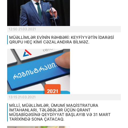
12:50 21.03.2021
MÜƏLLİMLƏR EVİNİN RƏHBƏRİ: KEYFİYYƏTİN İDARƏSİ
QRUPU HEÇ KİMİ CƏZALANDIRA BİLMƏZ.
13:15 21.03.2021
MİLLİ, MÜƏLLİMLƏR, ÜMUMİ MAQİSTRATURA
İMTAHANLARI, TƏLƏBƏLƏR ÜÇÜN QRANT
MÜSABİQƏSİNƏ QEYDİYYAT BAŞLAYIB VƏ 31 MART
TARİXİNDƏ SONA ÇATACAQ.