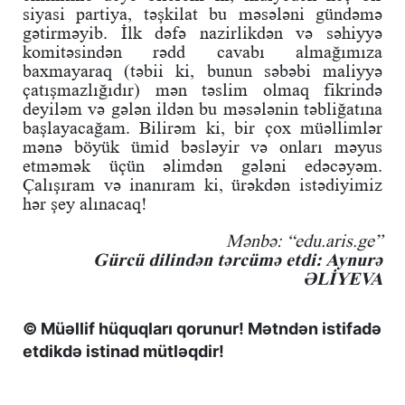
siyasi partiya, təşkilat bu məsələni gündəmə
gətirməyib. İlk dəfə nazirlikdən və səhiyyə
komitəsindən rədd cavabı almağımıza
baxmayaraq (təbii ki, bunun səbəbi maliyyə
çatışmazlığıdır) mən təslim olmaq fikrində
deyiləm və gələn ildən bu məsələnin təbliğatına
başlayacağam. Bilirəm ki, bir çox müəllimlər
mənə böyük ümid bəsləyir və onları məyus
etməmək üçün əlimdən gələni edəcəyəm.
Çalışıram və inanıram ki, ürəkdən istədiyimiz
hər şey alınacaq!
Mənbə: “edu.aris.ge”
Gürcü dilindən tərcümə etdi: Aynurə
ƏLİYEVA
© Müəllif hüquqları qorunur! Mətndən istifadə
etdikdə istinad mütləqdir!