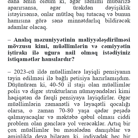
daha əmin oldum ki, əgər səmimi mübarizə
aparırsansa, əgər ürəkdən dəyişiklik
istəyirsənsə, onlar mütləq baş tutacaq və bunun
hamısına görə sənə minnətdarlıq bildirəcək
adamlar olacaq.
– Analıq məzuniyyətinin maliyyələşdirilməsi
mövzusu kimi, müəllimlərin və cəmiyyətin
iştirakı ilə uğura nail olmaq istədiyiniz
istiqamətlər hansılardır?
– 2023-cü ildə müəllimlərə layiqli pensiyanın
təyin edilməsi ilə bağlı petisiya hazırlamışdım.
Düşünürəm ki, 40-50 il stajı olan müəllimlər
polis və digər strukturların nümayəndələri kimi
həqiqətən də fərqli pensiyaya layiqdirlər. Əgər
müəllimlərin zəmanətli və ləyaqətli qocalığı
olarsa, o zaman 70-80 yaşa qədər peşədə
qalmayacaqlar və məktəbə qəbul olması ciddi
problem olan gənclərə yol verəcəklər. Artıq bir
çox müəllimlər bu məsələdən danışıblar və
əminliklə deyə bilərəm ki, indiyədək heç bir