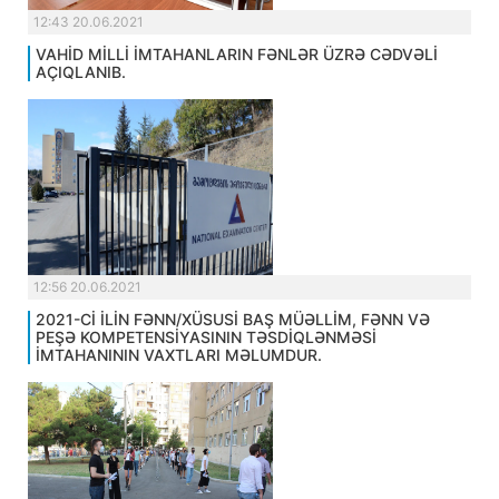
12:43 20.06.2021
VAHİD MİLLİ İMTAHANLARIN FƏNLƏR ÜZRƏ CƏDVƏLİ
AÇIQLANIB.
12:56 20.06.2021
2021-Cİ İLİN FƏNN/XÜSUSİ BAŞ MÜƏLLİM, FƏNN VƏ
PEŞƏ KOMPETENSİYASININ TƏSDİQLƏNMƏSİ
İMTAHANININ VAXTLARI MƏLUMDUR.