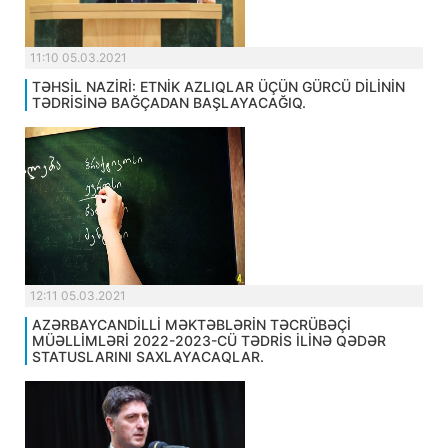
11:10 05.03.2021
TƏHSİL NAZİRİ: ETNİK AZLIQLAR ÜÇÜN GÜRCÜ DİLİNİN
TƏDRİSİNƏ BAĞÇADAN BAŞLAYACAĞIQ.
12:11 05.03.2021
AZƏRBAYCANDİLLİ MƏKTƏBLƏRİN TƏCRÜBƏÇİ
MÜƏLLİMLƏRİ 2022-2023-CÜ TƏDRİS İLİNƏ QƏDƏR
STATUSLARINI SAXLAYACAQLAR.