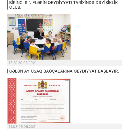
BİRİNCİ SİNİFLƏRİN QEYDİYYATI TARİXİNDƏ DƏYİŞİKLİK
OLUB.
16:29 20.05.2021
GƏLƏN AY UŞAQ BAĞÇALARINA QEYDİYYAT BAŞLAYIR.
11:03 05.06.2021