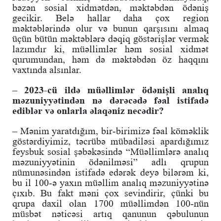
bəzən sosial xidmətdən, məktəbdən ödəniş
gecikir. Belə hallar daha çox region
məktəblərində olur və bunun qarşısını almaq
üçün bütün məktəblərə dəqiq göstərişlər vermək
lazımdır ki, müəllimlər həm sosial xidmət
qurumundan, həm də məktəbdən öz haqqını
vaxtında alsınlar.
– 2023-cü ildə müəllimlər ödənişli analıq
məzuniyyətindən nə dərəcədə fəal istifadə
ediblər və onlarla əlaqəniz necədir?
– Mənim yaratdığım, bir-birimizə fəal köməklik
göstərdiyimiz, təcrübə mübadiləsi apardığımız
feysbuk sosial şəbəkəsində “Müəllimlərə analıq
məzuniyyətinin ödənilməsi” adlı qrupun
nümunəsindən istifadə edərək deyə bilərəm ki,
bu il 100-ə yaxın müəllim analıq məzuniyyətinə
çıxıb. Bu fakt məni çox sevindirir, çünki bu
qrupa daxil olan 1700 müəllimdən 100-nün
müsbət nəticəsi artıq qanunun qəbulunun