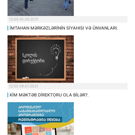
12:09 20.06.2021
İMTAHAN MƏRKƏZLƏRİNİN SİYAHISI VƏ ÜNVANLARI.
12:53 06.07.2021
KİM MƏKTƏB DİREKTORU OLA BİLƏR?.