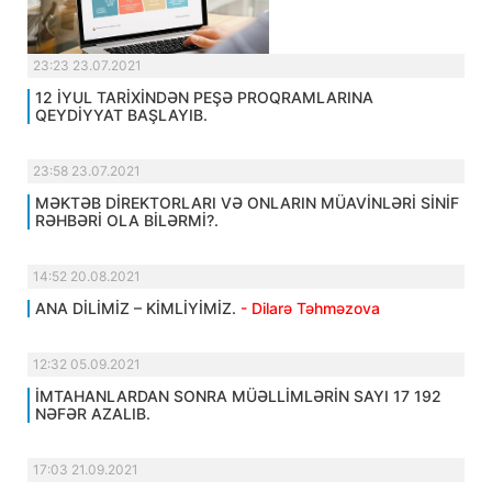
23:23 23.07.2021
12 İYUL TARİXİNDƏN PEŞƏ PROQRAMLARINA
QEYDİYYAT BAŞLAYIB.
23:58 23.07.2021
MƏKTƏB DİREKTORLARI VƏ ONLARIN MÜAVİNLƏRİ SİNİF
RƏHBƏRİ OLA BİLƏRMİ?.
14:52 20.08.2021
ANA DİLİMİZ – KİMLİYİMİZ.
- Dilarə Təhməzova
12:32 05.09.2021
İMTAHANLARDAN SONRA MÜƏLLİMLƏRİN SAYI 17 192
NƏFƏR AZALIB.
17:03 21.09.2021