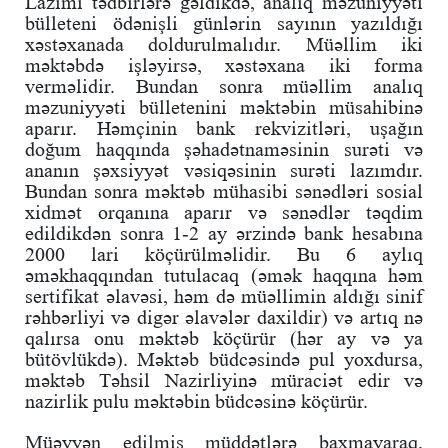
Lazımi tədbirlərə gəldikdə, analıq məzuniyyəti
bülleteni ödənişli günlərin sayının yazıldığı
xəstəxanada doldurulmalıdır. Müəllim iki
məktəbdə işləyirsə, xəstəxana iki forma
verməlidir. Bundan sonra müəllim analıq
məzuniyyəti bülletenini məktəbin müsahibinə
aparır. Həmçinin bank rekvizitləri, uşağın
doğum haqqında şəhadətnaməsinin surəti və
ananın şəxsiyyət vəsiqəsinin surəti lazımdır.
Bundan sonra məktəb mühasibi sənədləri sosial
xidmət orqanına aparır və sənədlər təqdim
edildikdən sonra 1-2 ay ərzində bank hesabına
2000 lari köçürülməlidir. Bu 6 aylıq
əməkhaqqından tutulacaq (əmək haqqına həm
sertifikat əlavəsi, həm də müəllimin aldığı sinif
rəhbərliyi və digər əlavələr daxildir) və artıq nə
qalırsa onu məktəb köçürür (hər ay və ya
bütövlükdə). Məktəb büdcəsində pul yoxdursa,
məktəb Təhsil Nazirliyinə müraciət edir və
nazirlik pulu məktəbin büdcəsinə köçürür.
Müəyyən edilmiş müddətlərə baxmayaraq,