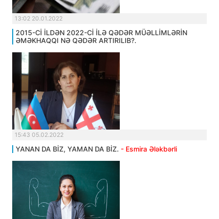
13:02 20.01.2022
2015-Cİ İLDƏN 2022-Cİ İLƏ QƏDƏR MÜƏLLİMLƏRİN
ƏMƏKHAQQI NƏ QƏDƏR ARTIRILIB?.
15:43 05.02.2022
YANAN DA BİZ, YAMAN DA BİZ.
- Esmira Ələkbərli