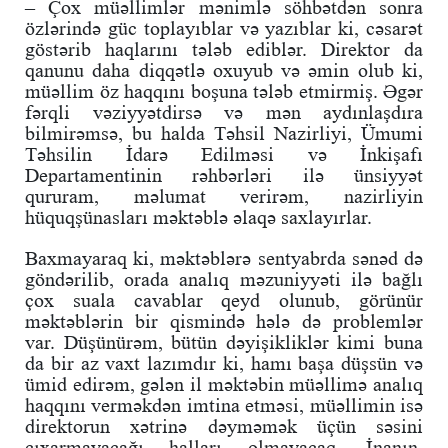
– Çox müəllimlər mənimlə söhbətdən sonra
özlərində güc toplayıblar və yazıblar ki, cəsarət
göstərib haqlarını tələb ediblər. Direktor da
qanunu daha diqqətlə oxuyub və əmin olub ki,
müəllim öz haqqını boşuna tələb etmirmiş. Əgər
fərqli vəziyyətdirsə və mən aydınlaşdıra
bilmirəmsə, bu halda Təhsil Nazirliyi, Ümumi
Təhsilin İdarə Edilməsi və İnkişafı
Departamentinin rəhbərləri ilə ünsiyyət
qururam, məlumat verirəm, nazirliyin
hüquqşünasları məktəblə əlaqə saxlayırlar.
Baxmayaraq ki, məktəblərə sentyabrda sənəd də
göndərilib, orada analıq məzuniyyəti ilə bağlı
çox suala cavablar qeyd olunub, görünür
məktəblərin bir qismində hələ də problemlər
var. Düşünürəm, bütün dəyişikliklər kimi buna
da bir az vaxt lazımdır ki, hamı başa düşsün və
ümid edirəm, gələn il məktəbin müəllimə analıq
haqqını verməkdən imtina etməsi, müəllimin isə
direktorun xətrinə dəyməmək üçün səsini
çıxarmayacağı halları olmayacaq. İnanın,