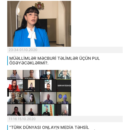
23:34 01.10.2020
MÜƏLLİMLƏR MƏCBURİ TƏLİMLƏR ÜÇÜN PUL
ÖDƏYƏCƏKLƏRMİ?.
11:16 15.10.2020
“TÜRK DÜNYASI ONLAYN MEDİA TƏHSİL