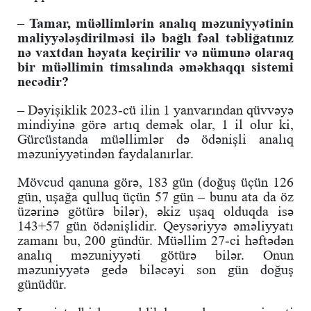
– Tamar, müəllimlərin analıq məzuniyyətinin
maliyyələşdirilməsi ilə bağlı fəal təbliğatınız
nə vaxtdan həyata keçirilir və nümunə olaraq
bir müəllimin timsalında əməkhaqqı sistemi
necədir?
– Dəyişiklik 2023-cü ilin 1 yanvarından qüvvəyə
mindiyinə görə artıq demək olar, 1 il olur ki,
Gürcüstanda müəllimlər də ödənişli analıq
məzuniyyətindən faydalanırlar.
Mövcud qanuna görə, 183 gün (doğuş üçün 126
gün, uşağa qulluq üçün 57 gün – bunu ata da öz
üzərinə götürə bilər), əkiz uşaq olduqda isə
143+57 gün ödənişlidir. Qeysəriyyə əməliyyatı
zamanı bu, 200 gündür. Müəllim 27-ci həftədən
analıq məzuniyyəti götürə bilər. Onun
məzuniyyətə gedə biləcəyi son gün doğuş
günüdür.