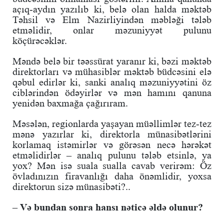
açıq-aydın yazılıb ki, belə olan halda məktəb
Təhsil və Elm Nazirliyindən məbləği tələb
etməlidir, onlar məzuniyyət pulunu
köçürəcəklər.
Məndə belə bir təəssürat yaranır ki, bəzi məktəb
direktorları və mühasiblər məktəb büdcəsini elə
qəbul edirlər ki, sanki analıq məzuniyyətini öz
ciblərindən ödəyirlər və mən hamını qanuna
yenidən baxmağa çağırıram.
Məsələn, regionlarda yaşayan müəllimlər tez-tez
mənə yazırlar ki, direktorla münasibətlərini
korlamaq istəmirlər və görəsən necə hərəkət
etməlidirlər – analıq pulunu tələb etsinlə, ya
yox? Mən isə suala sualla cavab verirəm: Öz
övladınızın firavanlığı daha önəmlidir, yoxsa
direktorun sizə münasibəti?..
– Və bundan sonra hansı nəticə əldə olunur?