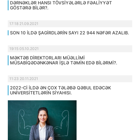
DƏRNƏKLƏR HANSI TÖVSİYƏLƏRLƏ FƏALİYYƏT
GÖSTƏRƏ BİLƏR?.
17:18 21.09.2021
SON 10 İLDƏ ŞAGİRDLƏRİN SAYI 22 944 NƏFƏR AZALIB.
19:15 05.10.2021
MƏKTƏB DİREKTORLARI MÜƏLLİMİ
MÜSABİQƏDƏNKƏNAR İŞLƏ TƏMİN EDƏ BİLƏRMİ?.
11:23 20.11.2021
2022-Cİ İLDƏ ƏN ÇOX TƏLƏBƏ QƏBUL EDƏCƏK
UNİVERSİTETLƏRİN SİYAHISI.