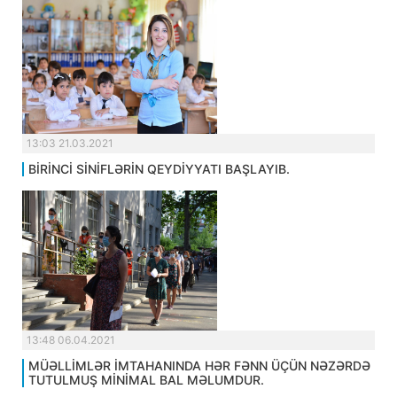
13:03 21.03.2021
BİRİNCİ SİNİFLƏRİN QEYDİYYATI BAŞLAYIB.
13:48 06.04.2021
MÜƏLLİMLƏR İMTAHANINDA HƏR FƏNN ÜÇÜN NƏZƏRDƏ
TUTULMUŞ MİNİMAL BAL MƏLUMDUR.