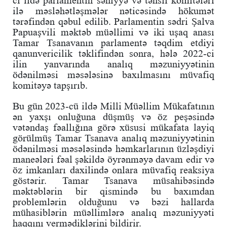
ilə məsləhətləşmələr nəticəsində hökumət
tərəfindən qəbul edilib. Parlamentin sədri Şalva
Papuaşvili məktəb müəllimi və iki uşaq anası
Tamar Tsanavanın parlamentə təqdim etdiyi
qanunvericilik təklifindən sonra, hələ 2022-ci
ilin yanvarında analıq məzuniyyətinin
ödənilməsi məsələsinə baxılmasını müvafiq
komitəyə tapşırıb.
Bu gün 2023-cü ildə Milli Müəllim Mükafatının
ən yaxşı onluğuna düşmüş və öz peşəsində
vətəndaş fəallığına görə xüsusi mükafata layiq
görülmüş Tamar Tsanava analıq məzuniyyətinin
ödənilməsi məsələsində həmkarlarının üzləşdiyi
maneələri fəal şəkildə öyrənməyə davam edir və
öz imkanları daxilində onlara müvafiq reaksiya
göstərir. Tamar Tsanava müsahibəsində
məktəblərin bir qismində bu baxımdan
problemlərin olduğunu və bəzi hallarda
mühasiblərin müəllimlərə analıq məzuniyyəti
haqqını vermədiklərini bildirir.