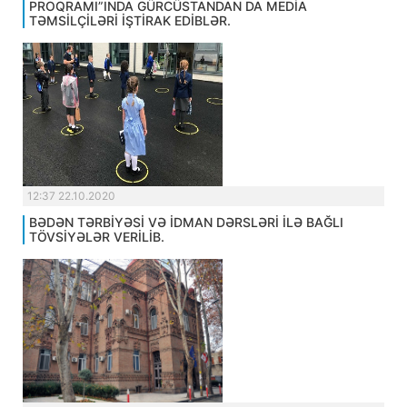
PROQRAMI”INDA GÜRCÜSTANDAN DA MEDİA
TƏMSİLÇİLƏRİ İŞTİRAK EDİBLƏR.
12:37 22.10.2020
BƏDƏN TƏRBİYƏSİ VƏ İDMAN DƏRSLƏRİ İLƏ BAĞLI
TÖVSİYƏLƏR VERİLİB.