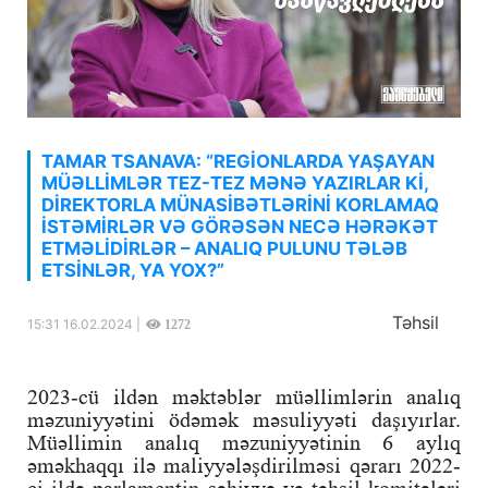
TAMAR TSANAVA: “REGİONLARDA YAŞAYAN
MÜƏLLİMLƏR TEZ-TEZ MƏNƏ YAZIRLAR Kİ,
DİREKTORLA MÜNASİBƏTLƏRİNİ KORLAMAQ
İSTƏMİRLƏR VƏ GÖRƏSƏN NECƏ HƏRƏKƏT
ETMƏLİDİRLƏR – ANALIQ PULUNU TƏLƏB
ETSİNLƏR, YA YOX?”
Təhsil
15:31 16.02.2024 |
1272
2023-cü ildən məktəblər müəllimlərin analıq
məzuniyyətini ödəmək məsuliyyəti daşıyırlar.
Müəllimin analıq məzuniyyətinin 6 aylıq
əməkhaqqı ilə maliyyələşdirilməsi qərarı 2022-
ci ildə parlamentin səhiyyə və təhsil komitələri