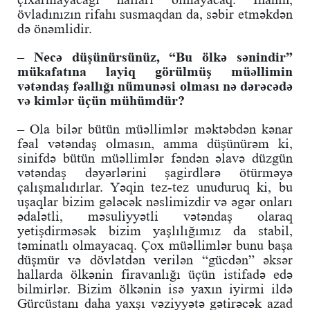
övladınızın rifahı susmaqdan da, səbir etməkdən
də önəmlidir.
– Necə düşünürsünüz, “Bu ölkə sənindir”
mükafatına layiq görülmüş müəllimin
vətəndaş fəallığı nümunəsi olması nə dərəcədə
və kimlər üçün mühümdür?
– Ola bilər bütün müəllimlər məktəbdən kənar
fəal vətəndaş olmasın, amma düşünürəm ki,
sinifdə bütün müəllimlər fəndən əlavə düzgün
vətəndaş dəyərlərini şagirdlərə ötürməyə
çalışmalıdırlar. Yəqin tez-tez unuduruq ki, bu
uşaqlar bizim gələcək nəslimizdir və əgər onları
ədalətli, məsuliyyətli vətəndaş olaraq
yetişdirməsək bizim yaşlılığımız da stabil,
təminatlı olmayacaq. Çox müəllimlər bunu başa
düşmür və dövlətdən verilən “gücdən” əksər
hallarda ölkənin firavanlığı üçün istifadə edə
bilmirlər. Bizim ölkənin isə yaxın iyirmi ildə
Gürcüstanı daha yaxşı vəziyyətə gətirəcək azad