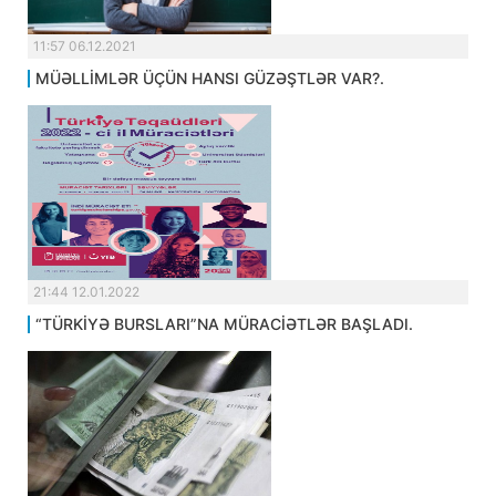
11:57 06.12.2021
MÜƏLLİMLƏR ÜÇÜN HANSI GÜZƏŞTLƏR VAR?.
21:44 12.01.2022
“TÜRKİYƏ BURSLARI”NA MÜRACİƏTLƏR BAŞLADI.