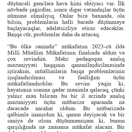
düşüncəli gənclərə hava kimi ehtiyacı var. İlk
növbədə şagirdlər, sonra digər vətəndaşlar üçün
nümunə olmalıyıq. Onlar bizə baxanda, ola
bilsin, problemlərin həlli barədə düşünməyə
başlayacaqlar, ədalətsizliyə etiraz edəcəklər.
Başqa cür, problemlər daha da artacaq.
“Bu ölkə sənindir” mükafatını 2023-cü ildə
Milli Müəllim Mükafatının finalında aldım və
çox sevindim. Məhz pedaqoqun analıq
məzuniyyəti haqqının qanuniləşdirilməsində
iştirakım, müəllimlərin başqa problemlərinin
işıqlandırılması və fəallığım üçün
mükafatlandırdılar. Bu sevinc yəqin ki,
həyatımın sonuna qədər mənimlə qalacaq, çünki
yalnız mən bilirəm bu bir il ərzində analıq
məzuniyyəti üçün mübarizə aparanda nə
dərəcədə narahat oldum. Bu mübarizədə
qəlbimlə inanırdım ki, qanun dəyişəcək və bir
saniyə də olsun düşünməmişəm ki, bunun
qarşılığında nə zamansa mükafat alacam. Bir