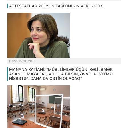
ATTESTATLAR 20 İYUN TARİXİNDƏN VERİLƏCƏK.
11:27 05.06.2021
MANANA RATİANİ: “MÜƏLLİMLƏR ÜÇÜN İRƏLİLƏMƏK
ASAN OLMAYACAQ VƏ OLA BİLSİN, ƏVVƏLKİ SXEMƏ
NİSBƏTƏN DAHA DA ÇƏTİN OLACAQ”.