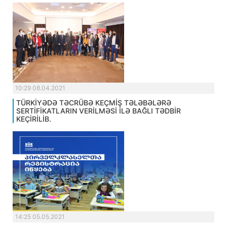
10:29 08.04.2021
TÜRKİYƏDƏ TƏCRÜBƏ KEÇMİŞ TƏLƏBƏLƏRƏ
SERTİFİKATLARIN VERİLMƏSİ İLƏ BAĞLI TƏDBİR
KEÇİRİLİB.
14:25 05.05.2021