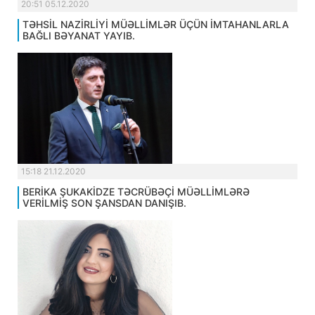
20:51 05.12.2020
TƏHSİL NAZİRLİYİ MÜƏLLİMLƏR ÜÇÜN İMTAHANLARLA
BAĞLI BƏYANAT YAYIB.
15:18 21.12.2020
BERİKA ŞUKAKİDZE TƏCRÜBƏÇİ MÜƏLLİMLƏRƏ
VERİLMİŞ SON ŞANSDAN DANIŞIB.