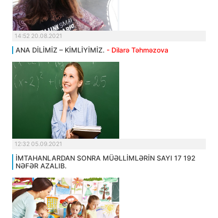
14:52 20.08.2021
ANA DİLİMİZ – KİMLİYİMİZ.
- Dilarə Təhməzova
12:32 05.09.2021
İMTAHANLARDAN SONRA MÜƏLLİMLƏRİN SAYI 17 192
NƏFƏR AZALIB.