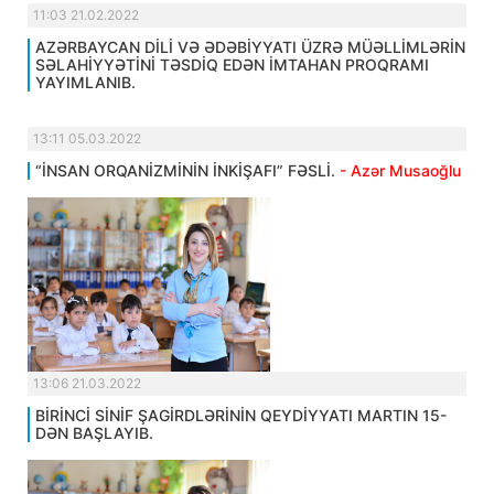
11:03 21.02.2022
AZƏRBAYCAN DİLİ VƏ ƏDƏBİYYATI ÜZRƏ MÜƏLLİMLƏRİN
SƏLAHİYYƏTİNİ TƏSDİQ EDƏN İMTAHAN PROQRAMI
YAYIMLANIB.
13:11 05.03.2022
“İNSAN ORQANİZMİNİN İNKİŞAFI” FƏSLİ.
- Azər Musaoğlu
13:06 21.03.2022
BİRİNCİ SİNİF ŞAGİRDLƏRİNİN QEYDİYYATI MARTIN 15-
DƏN BAŞLAYIB.