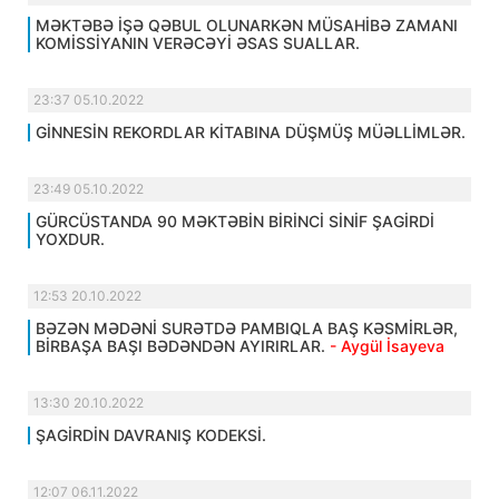
MƏKTƏBƏ İŞƏ QƏBUL OLUNARKƏN MÜSAHİBƏ ZAMANI
KOMİSSİYANIN VERƏCƏYİ ƏSAS SUALLAR.
23:37 05.10.2022
GİNNESİN REKORDLAR KİTABINA DÜŞMÜŞ MÜƏLLİMLƏR.
23:49 05.10.2022
GÜRCÜSTANDA 90 MƏKTƏBİN BİRİNCİ SİNİF ŞAGİRDİ
YOXDUR.
12:53 20.10.2022
BƏZƏN MƏDƏNİ SURƏTDƏ PAMBIQLA BAŞ KƏSMİRLƏR,
BİRBAŞA BAŞI BƏDƏNDƏN AYIRIRLAR.
- Aygül İsayeva
13:30 20.10.2022
ŞAGİRDİN DAVRANIŞ KODEKSİ.
12:07 06.11.2022