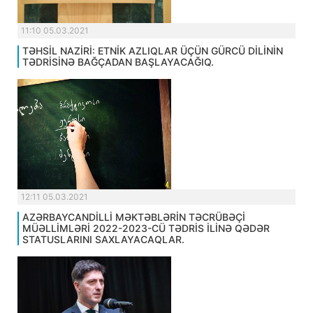
11:10 05.03.2021
TƏHSİL NAZİRİ: ETNİK AZLIQLAR ÜÇÜN GÜRCÜ DİLİNİN
TƏDRİSİNƏ BAĞÇADAN BAŞLAYACAĞIQ.
12:11 05.03.2021
AZƏRBAYCANDİLLİ MƏKTƏBLƏRİN TƏCRÜBƏÇİ
MÜƏLLİMLƏRİ 2022-2023-CÜ TƏDRİS İLİNƏ QƏDƏR
STATUSLARINI SAXLAYACAQLAR.