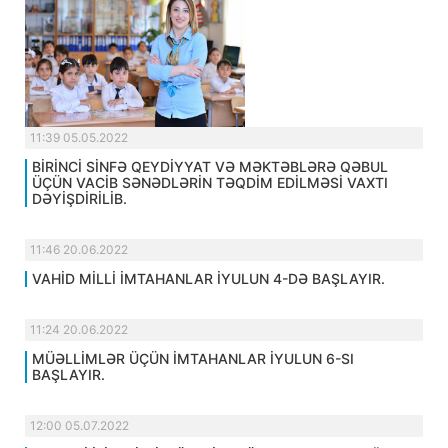
11:39 05.05.2022
BİRİNCİ SİNFƏ QEYDİYYAT VƏ MƏKTƏBLƏRƏ QƏBUL
ÜÇÜN VACİB SƏNƏDLƏRİN TƏQDİM EDİLMƏSİ VAXTI
DƏYİŞDİRİLİB.
11:46 20.06.2022
VAHİD MİLLİ İMTAHANLAR İYULUN 4-DƏ BAŞLAYIR.
11:24 20.06.2022
MÜƏLLİMLƏR ÜÇÜN İMTAHANLAR İYULUN 6-SI
BAŞLAYIR.
12:00 05.07.2022