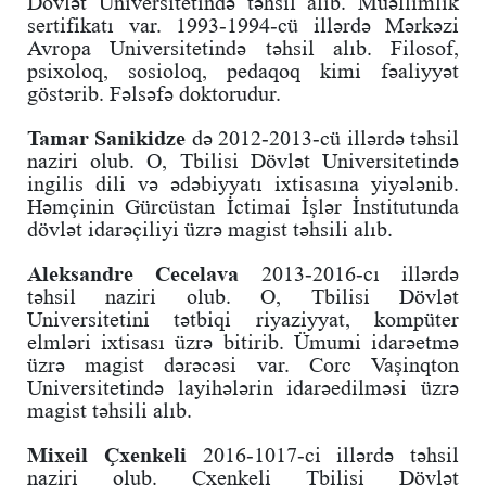
Dövlət Universitetində təhsil alıb. Müəllimlik
sertifikatı var. 1993-1994-cü illərdə Mərkəzi
Avropa Universitetində təhsil alıb. Filosof,
psixoloq, sosioloq, pedaqoq kimi fəaliyyət
göstərib. Fəlsəfə doktorudur.
Tamar Sanikidze
də 2012-2013-cü illərdə təhsil
naziri olub. O, Tbilisi Dövlət Universitetində
ingilis dili və ədəbiyyatı ixtisasına yiyələnib.
Həmçinin Gürcüstan İctimai İşlər İnstitutunda
dövlət idarəçiliyi üzrə magist təhsili alıb.
Aleksandre Cecelava
2013-2016-cı illərdə
təhsil naziri olub. O, Tbilisi Dövlət
Universitetini tətbiqi riyaziyyat, kompüter
elmləri ixtisası üzrə bitirib. Ümumi idarəetmə
üzrə magist dərəcəsi var. Corc Vaşinqton
Universitetində layihələrin idarəedilməsi üzrə
magist təhsili alıb.
Mixeil Çxenkeli
2016-1017-ci illərdə təhsil
naziri olub. Çxenkeli Tbilisi Dövlət