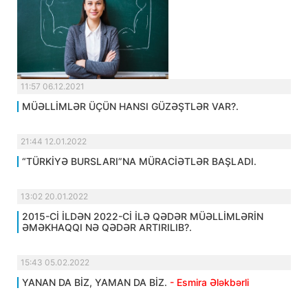
11:57 06.12.2021
MÜƏLLİMLƏR ÜÇÜN HANSI GÜZƏŞTLƏR VAR?.
21:44 12.01.2022
“TÜRKİYƏ BURSLARI”NA MÜRACİƏTLƏR BAŞLADI.
13:02 20.01.2022
2015-Cİ İLDƏN 2022-Cİ İLƏ QƏDƏR MÜƏLLİMLƏRİN
ƏMƏKHAQQI NƏ QƏDƏR ARTIRILIB?.
15:43 05.02.2022
YANAN DA BİZ, YAMAN DA BİZ.
- Esmira Ələkbərli