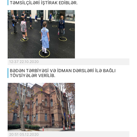
TƏMSİLÇİLƏRİ İŞTİRAK EDİBLƏR.
12:37 22.10.2020
BƏDƏN TƏRBİYƏSİ VƏ İDMAN DƏRSLƏRİ İLƏ BAĞLI
TÖVSİYƏLƏR VERİLİB.
20:51 05.12.2020