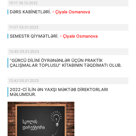
15:17 20.12.2022
DƏRS KABİNETLƏRİ.
- Çiyalə Osmanova
11:07 05.01.2023
SEMESTR QİYMƏTLƏRİ.
- Çiyalə Osmanova
12:40 05.01.2023
“GÜRCÜ DİLİNİ ÖYRƏNƏNLƏR ÜÇÜN PRAKTİK
ÇALIŞMALAR TOPLUSU” KİTABININ TƏQDİMATI OLUB.
12:42 05.01.2023
2022-Cİ İLİN ƏN YAXŞI MƏKTƏB DİREKTORLARI
MƏLUMDUR.