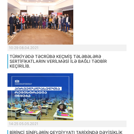
10:29 08.04.2021
TÜRKİYƏDƏ TƏCRÜBƏ KEÇMİŞ TƏLƏBƏLƏRƏ
SERTİFİKATLARIN VERİLMƏSİ İLƏ BAĞLI TƏDBİR
KEÇİRİLİB.
14:25 05.05.2021
BİRİNCİ SİNİFLƏRİN QEYDİYYATI TARİXİNDƏ DƏYİŞİKLİK