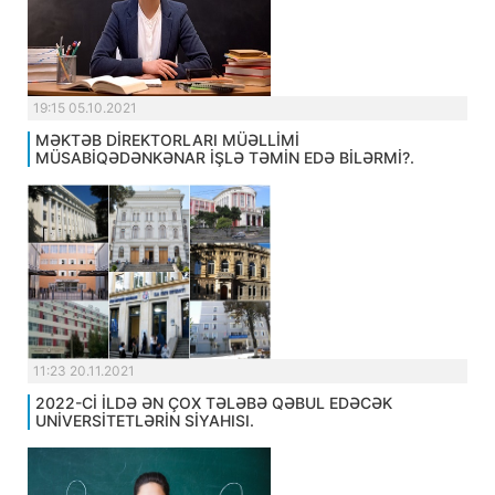
19:15 05.10.2021
MƏKTƏB DİREKTORLARI MÜƏLLİMİ
MÜSABİQƏDƏNKƏNAR İŞLƏ TƏMİN EDƏ BİLƏRMİ?.
11:23 20.11.2021
2022-Cİ İLDƏ ƏN ÇOX TƏLƏBƏ QƏBUL EDƏCƏK
UNİVERSİTETLƏRİN SİYAHISI.