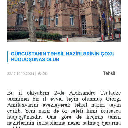
GÜRCÜSTANIN TƏHSİL NAZİRLƏRİNİN ÇOXU
HÜQUQŞÜNAS OLUB
Təhsil
22:17 16.10.2024 |
991
Bu il oktyabrın 2-də Aleksandre Tsuladze
təxminən bir il əvvəl təyin olunmuş Giorgi
Amilaxvarini əvəzləyərək təhsil naziri təyin
edilib. Yeni nazir də öz sələfi kimi ixtisasca
hüquqşünasdır. Ona görə də keçmiş təhsil
nazirlərinin ixtisaslarına nəzər salmaq qərarına