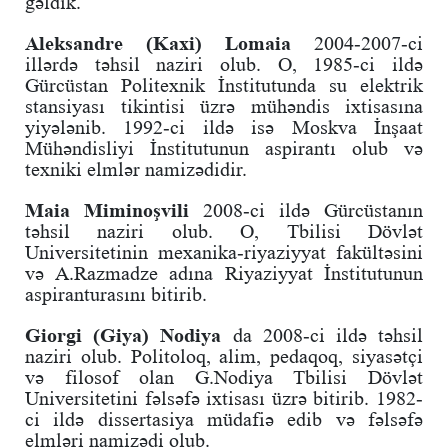
gəldik.
Aleksandre (Kaxi) Lomaia
2004-2007-ci
illərdə təhsil naziri olub. O, 1985-ci ildə
Gürcüstan Politexnik İnstitutunda su elektrik
stansiyası tikintisi üzrə mühəndis ixtisasına
yiyələnib. 1992-ci ildə isə Moskva İnşaat
Mühəndisliyi İnstitutunun aspirantı olub və
texniki elmlər namizədidir.
Maia Miminoşvili
2008-ci ildə Gürcüstanın
təhsil naziri olub. O, Tbilisi Dövlət
Universitetinin mexanika-riyaziyyat fakültəsini
və A.Razmadze adına Riyaziyyat İnstitutunun
aspiranturasını bitirib.
Giorgi (Giya) Nodiya
da 2008-ci ildə təhsil
naziri olub. Politoloq, alim, pedaqoq, siyasətçi
və filosof olan G.Nodiya Tbilisi Dövlət
Universitetini fəlsəfə ixtisası üzrə bitirib. 1982-
ci ildə dissertasiya müdafiə edib və fəlsəfə
elmləri namizədi olub.