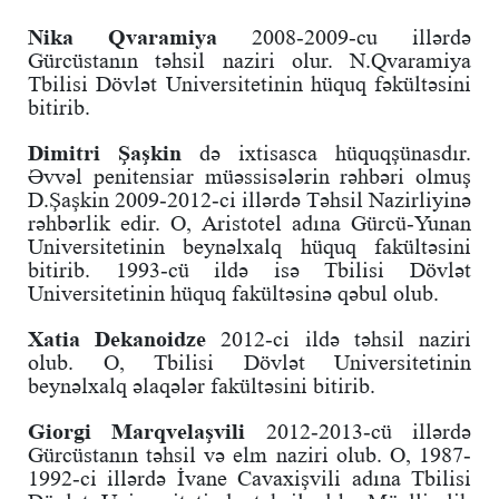
Nika Qvaramiya
2008-2009-cu illərdə
Gürcüstanın təhsil naziri olur. N.Qvaramiya
Tbilisi Dövlət Universitetinin hüquq fəkültəsini
bitirib.
Dimitri Şaşkin
də ixtisasca hüquqşünasdır.
Əvvəl penitensiar müəssisələrin rəhbəri olmuş
D.Şaşkin 2009-2012-ci illərdə Təhsil Nazirliyinə
rəhbərlik edir. O, Aristotel adına Gürcü-Yunan
Universitetinin beynəlxalq hüquq fakültəsini
bitirib. 1993-cü ildə isə Tbilisi Dövlət
Universitetinin hüquq fakültəsinə qəbul olub.
Xatia Dekanoidze
2012-ci ildə təhsil naziri
olub. O, Tbilisi Dövlət Universitetinin
beynəlxalq əlaqələr fakültəsini bitirib.
Giorgi Marqvelaşvili
2012-2013-cü illərdə
Gürcüstanın təhsil və elm naziri olub. O, 1987-
1992-ci illərdə İvane Cavaxişvili adına Tbilisi