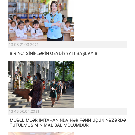
13:03 21.03.2021
BİRİNCİ SİNİFLƏRİN QEYDİYYATI BAŞLAYIB.
13:48 06.04.2021
MÜƏLLİMLƏR İMTAHANINDA HƏR FƏNN ÜÇÜN NƏZƏRDƏ
TUTULMUŞ MİNİMAL BAL MƏLUMDUR.