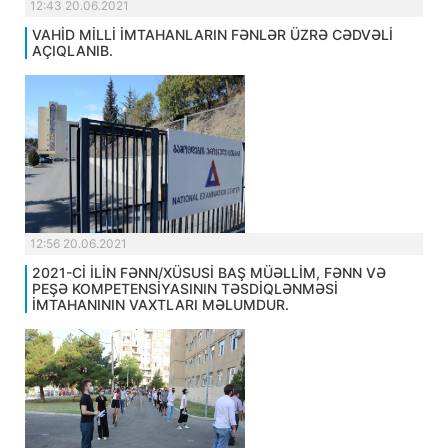
12:43 20.06.2021
VAHİD MİLLİ İMTAHANLARIN FƏNLƏR ÜZRƏ CƏDVƏLİ
AÇIQLANIB.
12:56 20.06.2021
2021-Cİ İLİN FƏNN/XÜSUSİ BAŞ MÜƏLLİM, FƏNN VƏ
PEŞƏ KOMPETENSİYASININ TƏSDİQLƏNMƏSİ
İMTAHANININ VAXTLARI MƏLUMDUR.