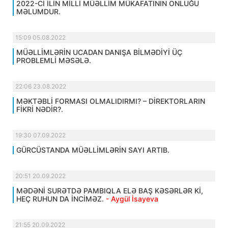
2022-Cİ İLİN MİLLİ MÜƏLLİM MÜKAFATININ ONLUĞU
MƏLUMDUR.
15:09 05.08.2022
MÜƏLLİMLƏRİN UCADAN DANIŞA BİLMƏDİYİ ÜÇ
PROBLEMLİ MƏSƏLƏ.
22:06 23.08.2022
MƏKTƏBLİ FORMASI OLMALIDIRMI? – DİREKTORLARIN
FİKRİ NƏDİR?.
19:30 07.09.2022
GÜRCÜSTANDA MÜƏLLİMLƏRİN SAYI ARTIB.
20:51 20.09.2022
MƏDƏNİ SURƏTDƏ PAMBIQLA ELƏ BAŞ KƏSƏRLƏR Kİ,
HEÇ RUHUN DA İNCİMƏZ.
- Aygül İsayeva
21:55 20.09.2022