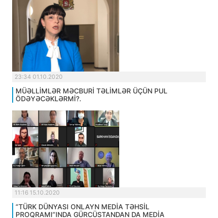
23:34 01.10.2020
MÜƏLLİMLƏR MƏCBURİ TƏLİMLƏR ÜÇÜN PUL
ÖDƏYƏCƏKLƏRMİ?.
11:16 15.10.2020
“TÜRK DÜNYASI ONLAYN MEDİA TƏHSİL
PROQRAMI”INDA GÜRCÜSTANDAN DA MEDİA