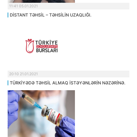
11:41 05.01.2021
DİSTANT TƏHSİL – TƏHSİLİN UZAQLIĞI.
20:10 21.01.2021
TÜRKİYƏDƏ TƏHSİL ALMAQ İSTƏYƏNLƏRİN NƏZƏRİNƏ.