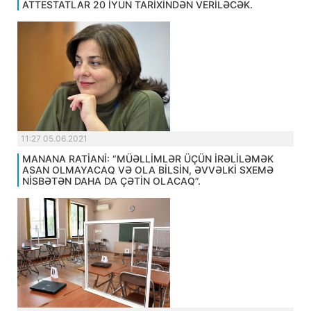
ATTESTATLAR 20 İYUN TARİXİNDƏN VERİLƏCƏK.
11:27 05.06.2021
MANANA RATİANİ: “MÜƏLLİMLƏR ÜÇÜN İRƏLİLƏMƏK
ASAN OLMAYACAQ VƏ OLA BİLSİN, ƏVVƏLKİ SXEMƏ
NİSBƏTƏN DAHA DA ÇƏTİN OLACAQ”.