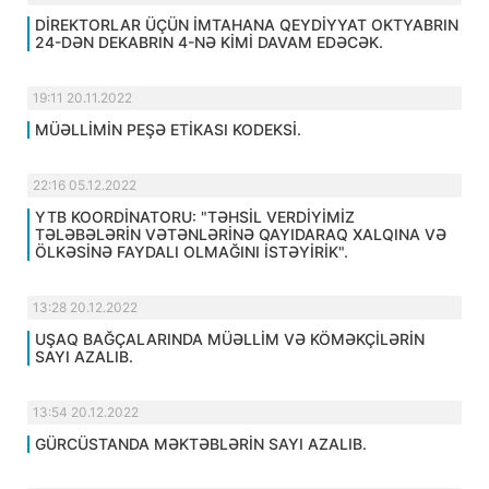
DİREKTORLAR ÜÇÜN İMTAHANA QEYDİYYAT OKTYABRIN
24-DƏN DEKABRIN 4-NƏ KİMİ DAVAM EDƏCƏK.
19:11 20.11.2022
MÜƏLLİMİN PEŞƏ ETİKASI KODEKSİ.
22:16 05.12.2022
YTB KOORDİNATORU: "TƏHSİL VERDİYİMİZ
TƏLƏBƏLƏRİN VƏTƏNLƏRİNƏ QAYIDARAQ XALQINA VƏ
ÖLKƏSİNƏ FAYDALI OLMAĞINI İSTƏYİRİK".
13:28 20.12.2022
UŞAQ BAĞÇALARINDA MÜƏLLİM VƏ KÖMƏKÇİLƏRİN
SAYI AZALIB.
13:54 20.12.2022
GÜRCÜSTANDA MƏKTƏBLƏRİN SAYI AZALIB.