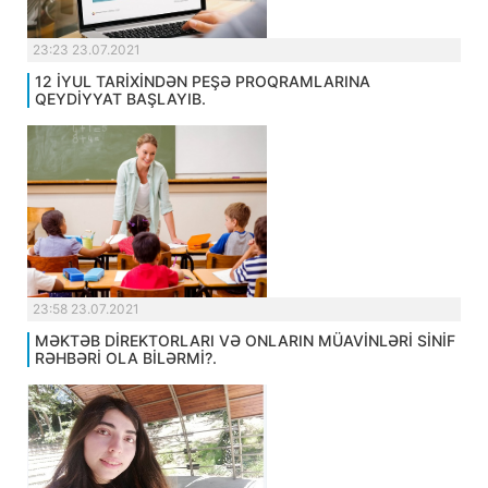
23:23 23.07.2021
12 İYUL TARİXİNDƏN PEŞƏ PROQRAMLARINA
QEYDİYYAT BAŞLAYIB.
23:58 23.07.2021
MƏKTƏB DİREKTORLARI VƏ ONLARIN MÜAVİNLƏRİ SİNİF
RƏHBƏRİ OLA BİLƏRMİ?.