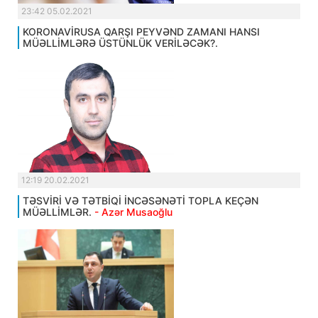
23:42 05.02.2021
KORONAVİRUSA QARŞI PEYVƏND ZAMANI HANSI
MÜƏLLİMLƏRƏ ÜSTÜNLÜK VERİLƏCƏK?.
12:19 20.02.2021
TƏSVİRİ VƏ TƏTBİQİ İNCƏSƏNƏTİ TOPLA KEÇƏN
MÜƏLLİMLƏR.
- Azər Musaoğlu