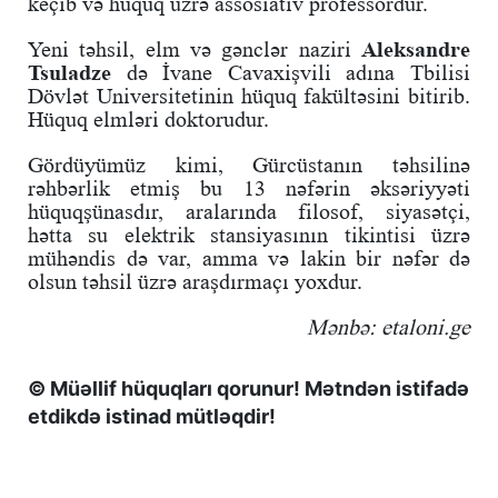
keçib və hüquq üzrə assosiativ professordur.
Yeni təhsil, elm və gənclər naziri
Aleksandre
Tsuladze
də İvane Cavaxişvili adına Tbilisi
Dövlət Universitetinin hüquq fakültəsini bitirib.
Hüquq elmləri doktorudur.
Gördüyümüz kimi, Gürcüstanın təhsilinə
rəhbərlik etmiş bu 13 nəfərin əksəriyyəti
hüquqşünasdır, aralarında filosof, siyasətçi,
hətta su elektrik stansiyasının tikintisi üzrə
mühəndis də var, amma və lakin bir nəfər də
olsun təhsil üzrə araşdırmaçı yoxdur.
Mənbə: etaloni.ge
© Müəllif hüquqları qorunur! Mətndən istifadə
etdikdə istinad mütləqdir!