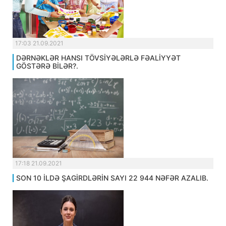
17:03 21.09.2021
DƏRNƏKLƏR HANSI TÖVSİYƏLƏRLƏ FƏALİYYƏT
GÖSTƏRƏ BİLƏR?.
17:18 21.09.2021
SON 10 İLDƏ ŞAGİRDLƏRİN SAYI 22 944 NƏFƏR AZALIB.