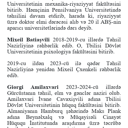
Universitetinin mexanika-riyaziyyat fakültəsini
bitirib. Həmçinin Pensilvaniya Universitetində
təhsilini davam etdirib, harada ki, riyaziyyat
üzrə doktor elmi dərəcəsi alıb və 20 il ABŞ-nin
aparıcı universitetlərində dərs deyib.
Mixeil Batiaşvili
2018-2019-cu illərdə Təhsil
Nazirliyinə rəhbərlik edib. O, Tbilisi Dövlət
Universitetinin psixologiya fakültəsini bitirib.
2019-cu ildən 2023-cü ilə qədər Təhsil
Nazirliyinə yenidən Mixeil Çxenkeli rəhbərlik
edib.
Giorgi Amilaxvari
2023-2024-cü illərdə
Gürcüstanın təhsil, elm və gənclər naziri olub.
Amilaxvari İvane Cavaxişvili adına Tbilisi
Dövlət Universitetinin hüquq fakültəsini bitirib.
Almaniyanın Hamburq şəhərində Maks Plank
adına Beynəlxalq və Müqayisəli Cinayət
Hüququ İnstitutunda araşdırma üzrə təcrübə