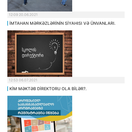
12:09 20.06.2021
İMTAHAN MƏRKƏZLƏRİNİN SİYAHISI VƏ ÜNVANLARI.
12:53 06.07.2021
KİM MƏKTƏB DİREKTORU OLA BİLƏR?.