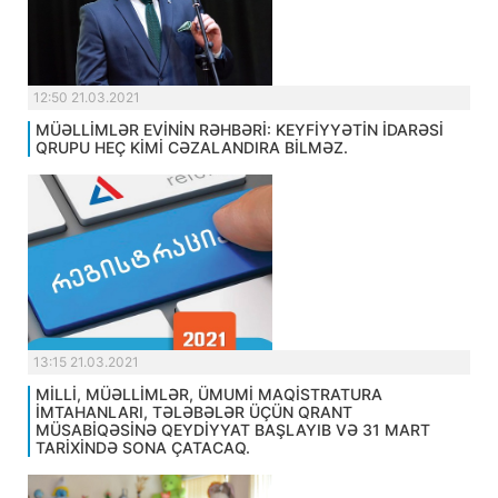
12:50 21.03.2021
MÜƏLLİMLƏR EVİNİN RƏHBƏRİ: KEYFİYYƏTİN İDARƏSİ
QRUPU HEÇ KİMİ CƏZALANDIRA BİLMƏZ.
13:15 21.03.2021
MİLLİ, MÜƏLLİMLƏR, ÜMUMİ MAQİSTRATURA
İMTAHANLARI, TƏLƏBƏLƏR ÜÇÜN QRANT
MÜSABİQƏSİNƏ QEYDİYYAT BAŞLAYIB VƏ 31 MART
TARİXİNDƏ SONA ÇATACAQ.