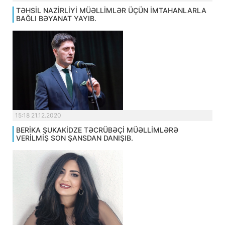
TƏHSİL NAZİRLİYİ MÜƏLLİMLƏR ÜÇÜN İMTAHANLARLA
BAĞLI BƏYANAT YAYIB.
15:18 21.12.2020
BERİKA ŞUKAKİDZE TƏCRÜBƏÇİ MÜƏLLİMLƏRƏ
VERİLMİŞ SON ŞANSDAN DANIŞIB.