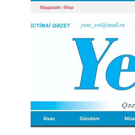
Haqqımızda
Əlaqə
Əsas
Gündəm
Müəl