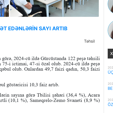
T EDƏNLƏRİN SAYI ARTIB
Təhsil
X
 görə, 2024-cü ildə Gürcüstanda 122 peşə təhsili
 75-i ictimai, 47-si özəl olub. 2024-cü ildə peşə
202
qəbul olub. Onlardan 49,7 faizi qadın, 50,3 faizi
ÜÇ
l göstəricisi 10,3 faiz artıb.
202
BE
ərin sayına görə Tbilisi şəhəri (36,4 %), Acara
rtli (10,1 %), Sameqrelo-Zemo Svaneti (8,9 %)
202
ÖZ