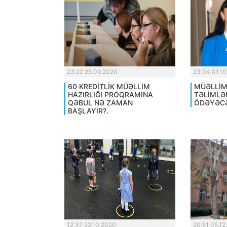
23:22 25.09.2020
23:34 01.1
60 KREDİTLİK MÜƏLLİM
MÜƏLLİM
HAZIRLIĞI PROQRAMINA
TƏLİMLƏ
QƏBUL NƏ ZAMAN
ÖDƏYƏCƏ
BAŞLAYIR?.
12:37 22.10.2020
20:51 05.12