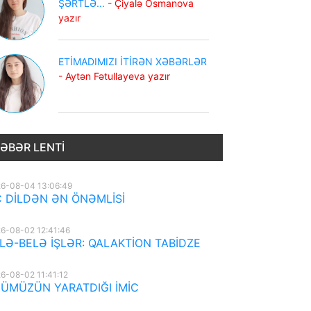
ŞƏRTLƏ...
- Çiyalə Osmanova
yazır
ETİMADIMIZI İTİRƏN XƏBƏRLƏR
- Aytən Fətullayeva yazır
ƏBƏR LENTI
6-08-04 13:06:49
 DİLDƏN ƏN ÖNƏMLİSİ
6-08-02 12:41:46
LƏ-BELƏ İŞLƏR: QALAKTİON TABİDZE
6-08-02 11:41:12
ÜMÜZÜN YARATDIĞI İMİC