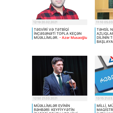
12:19 20.02.2021
11:10 05.03
TƏSVİRİ VƏ TƏTBİQİ
TƏHSİL N
İNCƏSƏNƏTİ TOPLA KEÇƏN
AZLIQLA
MÜƏLLİMLƏR.
- Azər Musaoğlu
DİLİNİN 
BAŞLAYA
12:50 21.03.2021
13:15 21.03
MÜƏLLİMLƏR EVİNİN
MİLLİ, 
RƏHBƏRİ: KEYFİYYƏTİN
MAQİST