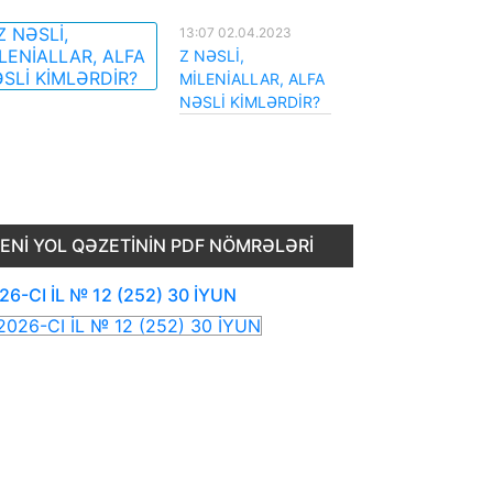
13:07 02.04.2023
Z NƏSLİ,
MİLENİALLAR, ALFA
NƏSLİ KİMLƏRDİR?
ENI YOL QƏZETININ PDF NÖMRƏLƏRI
26-CI İL № 12 (252) 30 İYUN