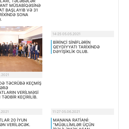
LARI, TƏLƏBƏLƏR
ANT MÜSABİQƏSİNƏ
AT BAŞLAYIB VƏ 31
RİXİNDƏ SONA
.
14:25 05.05.2021
BİRİNCİ SİNİFLƏRİN
QEYDİYYATI TARİXİNDƏ
DƏYİŞİKLİK OLUB.
4.2021
DƏ TƏCRÜBƏ KEÇMİŞ
ƏRƏ
ATLARIN VERİLMƏSİ
 TƏDBİR KEÇİRİLİB.
6.2021
11:27 05.06.2021
TLAR 20 İYUN
MANANA RATİANİ:
ƏN VERİLƏCƏK.
“MÜƏLLİMLƏR ÜÇÜN