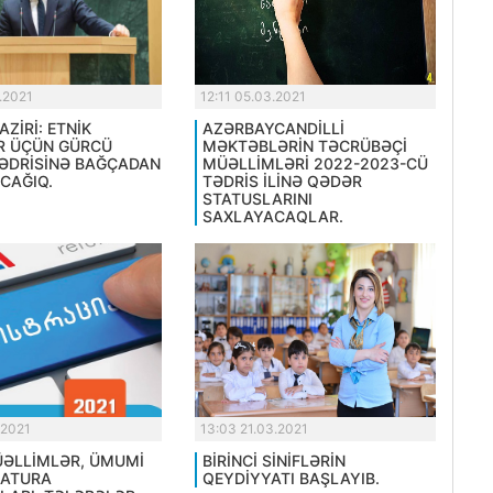
.2021
12:11 05.03.2021
AZİRİ: ETNİK
AZƏRBAYCANDİLLİ
R ÜÇÜN GÜRCÜ
MƏKTƏBLƏRİN TƏCRÜBƏÇİ
TƏDRİSİNƏ BAĞÇADAN
MÜƏLLİMLƏRİ 2022-2023-CÜ
CAĞIQ.
TƏDRİS İLİNƏ QƏDƏR
STATUSLARINI
SAXLAYACAQLAR.
.2021
13:03 21.03.2021
MÜƏLLİMLƏR, ÜMUMİ
BİRİNCİ SİNİFLƏRİN
RATURA
QEYDİYYATI BAŞLAYIB.