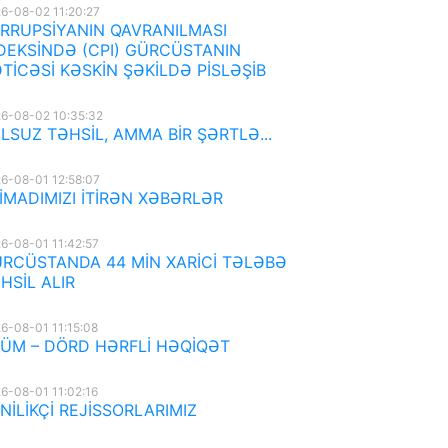
6-08-02 11:20:27
RRUPSİYANIN QAVRANILMASI
DEKSİNDƏ (CPI) GÜRCÜSTANIN
TİCƏSİ KƏSKİN ŞƏKİLDƏ PİSLƏŞİB
6-08-02 10:35:32
LSUZ TƏHSİL, AMMA BİR ŞƏRTLƏ...
6-08-01 12:58:07
İMADIMIZI İTİRƏN XƏBƏRLƏR
6-08-01 11:42:57
RCÜSTANDA 44 MİN XARİCİ TƏLƏBƏ
HSİL ALIR
6-08-01 11:15:08
ÜM – DÖRD HƏRFLİ HƏQİQƏT
6-08-01 11:02:16
NİLİKÇİ REJİSSORLARIMIZ