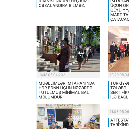
İDARƏSİ QRUPU HEÇ KİMİ
İMTAHAN
CƏZALANDIRA BİLMƏZ.
ÜÇÜN QR
QEYDİYY
MART TA
ÇATACAQ
13:48 06.04.2021
10:29 08.0
MÜƏLLİMLƏR İMTAHANINDA
TÜRKİYƏ
HƏR FƏNN ÜÇÜN NƏZƏRDƏ
TƏLƏBƏL
TUTULMUŞ MİNİMAL BAL
SERTİFİK
MƏLUMDUR.
İLƏ BAĞLI
11:03 05.0
ATTESTA
TARİXİND