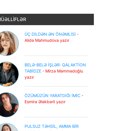
ÜƏLLİFLƏR
ÜÇ DİLDƏN ƏN ÖNƏMLİSİ
-
Alidə Mahmudova yazır
BELƏ-BELƏ İŞLƏR: QALAKTİON
TABİDZE
- Mirzə Məmmədoğlu
yazır
ÖZÜMÜZÜN YARATDIĞI İMİC
-
Esmira Ələkbərli yazır
PULSUZ TƏHSİL, AMMA BİR