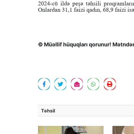
2024-cü ildə peşə təhsili proqramları
Onlardan 31,1 faizi qadın, 68,9 faizi isə
© Müəllif hüquqları qorunur! Mətndən 
Təhsil