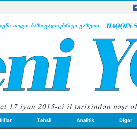
liflər
Təhsil
Analitik
Digər