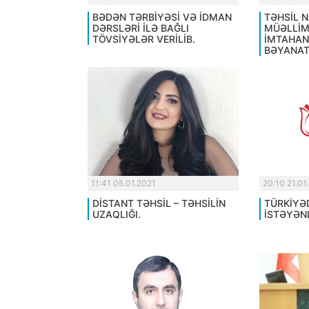
BƏDƏN TƏRBİYƏSİ VƏ İDMAN
TƏHSİL N
DƏRSLƏRİ İLƏ BAĞLI
MÜƏLLİM
TÖVSİYƏLƏR VERİLİB.
İMTAHAN
BƏYANAT
11:41 05.01.2021
20:10 21.01
DİSTANT TƏHSİL – TƏHSİLİN
TÜRKİYƏ
UZAQLIĞI.
İSTƏYƏN