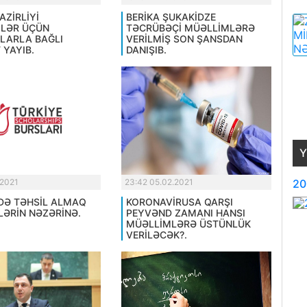
AZİRLİYİ
BERİKA ŞUKAKİDZE
LƏR ÜÇÜN
TƏCRÜBƏÇİ MÜƏLLİMLƏRƏ
LARLA BAĞLI
VERİLMİŞ SON ŞANSDAN
 YAYIB.
DANIŞIB.
Y
.2021
23:42 05.02.2021
20
DƏ TƏHSİL ALMAQ
KORONAVİRUSA QARŞI
LƏRİN NƏZƏRİNƏ.
PEYVƏND ZAMANI HANSI
MÜƏLLİMLƏRƏ ÜSTÜNLÜK
VERİLƏCƏK?.