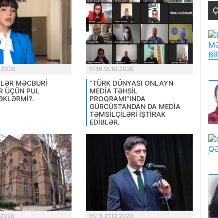
Ç
0.2020
11:16 15.10.2020
LƏR MƏCBURİ
“TÜRK DÜNYASI ONLAYN
R ÜÇÜN PUL
MEDİA TƏHSİL
KLƏRMİ?.
PROQRAMI”INDA
GÜRCÜSTANDAN DA MEDİA
TƏMSİLÇİLƏRİ İŞTİRAK
EDİBLƏR.
.2020
15:18 21.12.2020