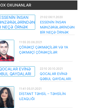
OX OXUNANLAR
21:02 06.11.2020
ESSENİN İNSAN
MƏNZƏRƏLƏRİNDƏN
BİR NEÇƏ ÖRNƏK
11:55 20.06.2021
ÇÖRƏKÇİ ÇƏKMƏÇİLƏR VƏ YA
ÇƏKMƏÇİ ÇÖRƏKÇİLƏR
22:10 20.10.2021
QOCALAR EVİNƏ
QƏBUL QAYDALARI
11:41 05.01.2021
DİSTANT TƏHSİL – TƏHSİLİN
UZAQLIĞI