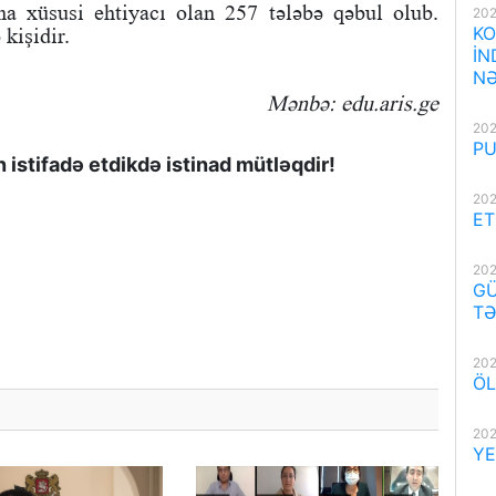
na xüsusi ehtiyacı olan 257 tələbə qəbul olub.
202
KO
 kişidir.
İN
NƏ
Mənbə: edu.aris.ge
202
PU
istifadə etdikdə istinad mütləqdir!
202
ET
202
GÜ
TƏ
202
ÖL
202
YE