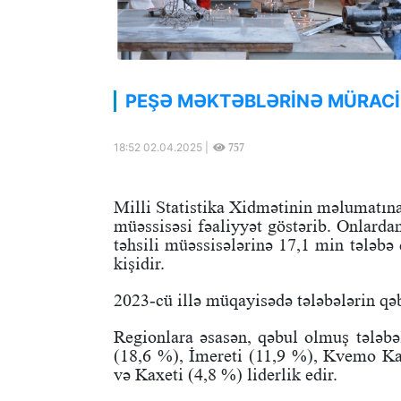
PEŞƏ MƏKTƏBLƏRİNƏ MÜRACİƏ
18:52 02.04.2025 |
757
Milli Statistika Xidmətinin məlumatına
müəssisəsi fəaliyyət göstərib. Onlardan
təhsili müəssisələrinə 17,1 min tələbə 
kişidir.
2023-cü illə müqayisədə tələbələrin qəbu
Regionlara əsasən, qəbul olmuş tələbəl
(18,6 %), İmereti (11,9 %), Kvemo Ka
və Kaxeti (4,8 %) liderlik edir.