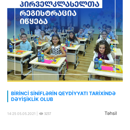
BİRİNCİ SİNİFLƏRİN QEYDİYYATI TARİXİNDƏ
DƏYİŞİKLİK OLUB
Təhsil
14:25 05.05.2021 |
3257