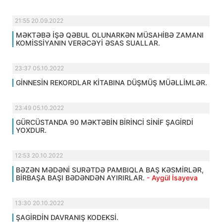
21:55 20.09.2022
MƏKTƏBƏ İŞƏ QƏBUL OLUNARKƏN MÜSAHİBƏ ZAMANI
KOMİSSİYANIN VERƏCƏYİ ƏSAS SUALLAR.
23:37 05.10.2022
GİNNESİN REKORDLAR KİTABINA DÜŞMÜŞ MÜƏLLİMLƏR.
23:49 05.10.2022
GÜRCÜSTANDA 90 MƏKTƏBİN BİRİNCİ SİNİF ŞAGİRDİ
YOXDUR.
12:53 20.10.2022
BƏZƏN MƏDƏNİ SURƏTDƏ PAMBIQLA BAŞ KƏSMİRLƏR,
BİRBAŞA BAŞI BƏDƏNDƏN AYIRIRLAR.
- Aygül İsayeva
13:30 20.10.2022
ŞAGİRDİN DAVRANIŞ KODEKSİ.