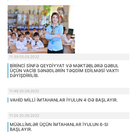
11:39 05.05.2022
BİRİNCİ SİNFƏ QEYDİYYAT VƏ MƏKTƏBLƏRƏ QƏBUL
ÜÇÜN VACİB SƏNƏDLƏRİN TƏQDİM EDİLMƏSİ VAXTI
DƏYİŞDİRİLİB.
11:46 20.06.2022
VAHİD MİLLİ İMTAHANLAR İYULUN 4-DƏ BAŞLAYIR.
11:24 20.06.2022
MÜƏLLİMLƏR ÜÇÜN İMTAHANLAR İYULUN 6-SI
BAŞLAYIR.