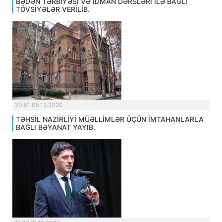
BƏDƏN TƏRBİYƏSİ VƏ İDMAN DƏRSLƏRİ İLƏ BAĞLI
TÖVSİYƏLƏR VERİLİB.
20:51 05.12.2020
TƏHSİL NAZİRLİYİ MÜƏLLİMLƏR ÜÇÜN İMTAHANLARLA
BAĞLI BƏYANAT YAYIB.