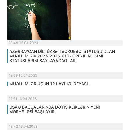
13:49 02.04.2023
AZƏRBAYCAN DİLİ ÜZRƏ TƏCRÜBƏÇİ STATUSU OLAN
MÜƏLLİMLƏR 2025-2026-CI TƏDRİS İLİNƏ KİMİ
STATUSLARINI SAXLAYACAQLAR.
12:39 16.04.2023
MÜƏLLİMLƏR ÜÇÜN 12 LAYİHƏ İDEYASI.
12:51 16.04.2023
UŞAQ BAĞÇALARINDA DƏYİŞİKLİKLƏRİN YENİ
MƏRHƏLƏSİ BAŞLAYIR.
13:42 16.04.2023