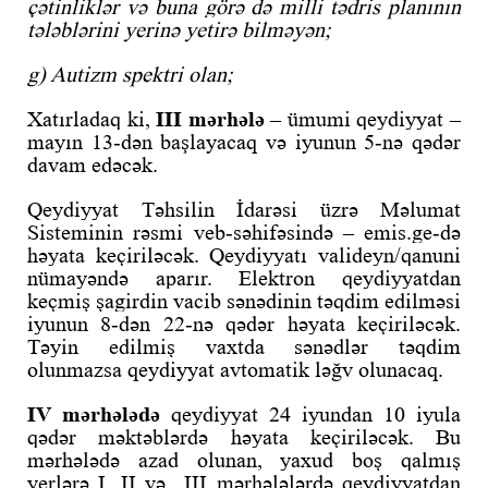
çətinliklər və buna görə də milli tədris planının
tələblərini yerinə yetirə bilməyən;
g) Autizm spektri olan;
Xatırladaq ki,
III mərhələ
– ümumi qeydiyyat –
mayın 13-dən başlayacaq və iyunun 5-nə qədər
davam edəcək.
Qeydiyyat Təhsilin İdarəsi üzrə Məlumat
Sisteminin rəsmi veb-səhifəsində – emis.ge-də
həyata keçiriləcək. Qeydiyyatı valideyn/qanuni
nümayəndə aparır. Elektron qeydiyyatdan
keçmiş şagirdin vacib sənədinin təqdim edilməsi
iyunun 8-dən 22-nə qədər həyata keçiriləcək.
Təyin edilmiş vaxtda sənədlər təqdim
olunmazsa qeydiyyat avtomatik ləğv olunacaq.
IV mərhələdə
qeydiyyat 24 iyundan 10 iyula
qədər məktəblərdə həyata keçiriləcək. Bu
mərhələdə azad olunan, yaxud boş qalmış
yerlərə I, II və III mərhələlərdə qeydiyyatdan