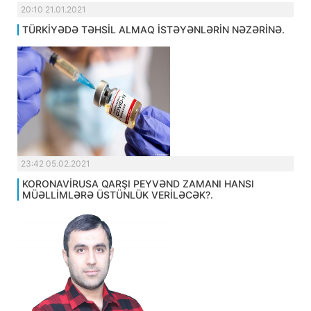
20:10 21.01.2021
TÜRKİYƏDƏ TƏHSİL ALMAQ İSTƏYƏNLƏRİN NƏZƏRİNƏ.
23:42 05.02.2021
KORONAVİRUSA QARŞI PEYVƏND ZAMANI HANSI
MÜƏLLİMLƏRƏ ÜSTÜNLÜK VERİLƏCƏK?.