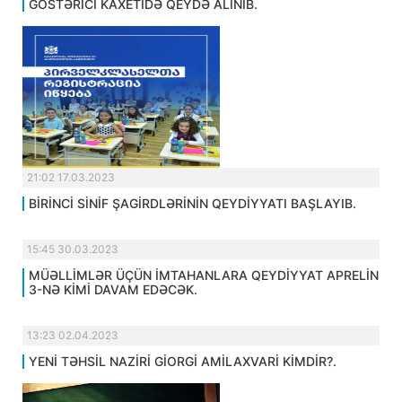
GÖSTƏRİCİ KAXETİDƏ QEYDƏ ALINIB.
21:02 17.03.2023
BİRİNCİ SİNİF ŞAGİRDLƏRİNİN QEYDİYYATI BAŞLAYIB.
15:45 30.03.2023
MÜƏLLİMLƏR ÜÇÜN İMTAHANLARA QEYDİYYAT APRELİN
3-NƏ KİMİ DAVAM EDƏCƏK.
13:23 02.04.2023
YENİ TƏHSİL NAZİRİ GİORGİ AMİLAXVARİ KİMDİR?.