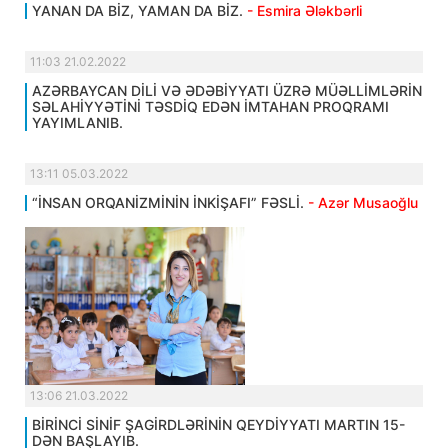
YANAN DA BİZ, YAMAN DA BİZ.
- Esmira Ələkbərli
11:03 21.02.2022
AZƏRBAYCAN DİLİ VƏ ƏDƏBİYYATI ÜZRƏ MÜƏLLİMLƏRİN
SƏLAHİYYƏTİNİ TƏSDİQ EDƏN İMTAHAN PROQRAMI
YAYIMLANIB.
13:11 05.03.2022
“İNSAN ORQANİZMİNİN İNKİŞAFI” FƏSLİ.
- Azər Musaoğlu
13:06 21.03.2022
BİRİNCİ SİNİF ŞAGİRDLƏRİNİN QEYDİYYATI MARTIN 15-
DƏN BAŞLAYIB.