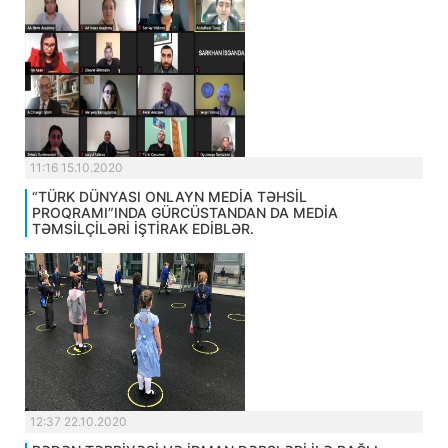
11:16 15.10.2020
“TÜRK DÜNYASI ONLAYN MEDİA TƏHSİL
PROQRAMI”INDA GÜRCÜSTANDAN DA MEDİA
TƏMSİLÇİLƏRİ İŞTİRAK EDİBLƏR.
12:37 22.10.2020