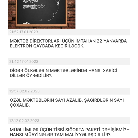
21:52 17.01.2023
MƏKTƏB DİREKTORLARI ÜÇÜN İMTAHAN 22 YANVARDA
ELEKTRON QAYDADA KEÇİRİLƏCƏK.
21:42 17.01.2023
DİGƏR ÖLKƏLƏRİN MƏKTƏBLƏRİNDƏ HANSI XARİCİ
DİLLƏR ÖYRƏDİLİR?.
12:57 02.02.2023
ÖZƏL MƏKTƏBLƏRİN SAYI AZALIB, ŞAGİRDLƏRİN SAYI
ÇOXALIB.
12:12 02.02.2023
MÜƏLLİMLƏR ÜÇÜN TİBBİ SIĞORTA PAKETİ DƏYİŞİBMİ? –
HANSI MÜAYİNƏLƏR TAM MALİYYƏLƏŞDİRİLİR?.