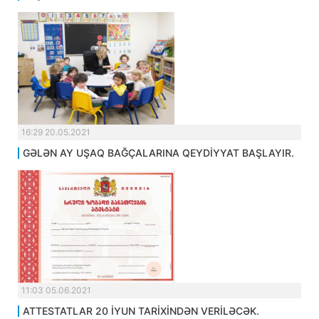
16:29 20.05.2021
GƏLƏN AY UŞAQ BAĞÇALARINA QEYDİYYAT BAŞLAYIR.
11:03 05.06.2021
ATTESTATLAR 20 İYUN TARİXİNDƏN VERİLƏCƏK.