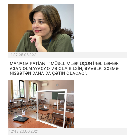
11:27 05.06.2021
MANANA RATİANİ: “MÜƏLLİMLƏR ÜÇÜN İRƏLİLƏMƏK
ASAN OLMAYACAQ VƏ OLA BİLSİN, ƏVVƏLKİ SXEMƏ
NİSBƏTƏN DAHA DA ÇƏTİN OLACAQ”.
12:43 20.06.2021