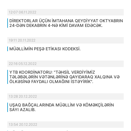
12:07 06.11.2022
DİREKTORLAR ÜÇÜN İMTAHANA QEYDİYYAT OKTYABRIN
24-DƏN DEKABRIN 4-NƏ KİMİ DAVAM EDƏCƏK.
19:11 20.11.2022
MÜƏLLİMİN PEŞƏ ETİKASI KODEKSİ.
22:16 05.12.2022
YTB KOORDİNATORU: "TƏHSİL VERDİYİMİZ
TƏLƏBƏLƏRİN VƏTƏNLƏRİNƏ QAYIDARAQ XALQINA VƏ
ÖLKƏSİNƏ FAYDALI OLMAĞINI İSTƏYİRİK".
13:28 20.12.2022
UŞAQ BAĞÇALARINDA MÜƏLLİM VƏ KÖMƏKÇİLƏRİN
SAYI AZALIB.
13:54 20.12.2022