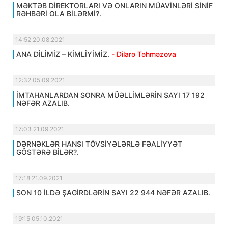
MƏKTƏB DİREKTORLARI VƏ ONLARIN MÜAVİNLƏRİ SİNİF
RƏHBƏRİ OLA BİLƏRMİ?.
14:52 20.08.2021
ANA DİLİMİZ – KİMLİYİMİZ.
- Dilarə Təhməzova
12:32 05.09.2021
İMTAHANLARDAN SONRA MÜƏLLİMLƏRİN SAYI 17 192
NƏFƏR AZALIB.
17:03 21.09.2021
DƏRNƏKLƏR HANSI TÖVSİYƏLƏRLƏ FƏALİYYƏT
GÖSTƏRƏ BİLƏR?.
17:18 21.09.2021
SON 10 İLDƏ ŞAGİRDLƏRİN SAYI 22 944 NƏFƏR AZALIB.
19:15 05.10.2021