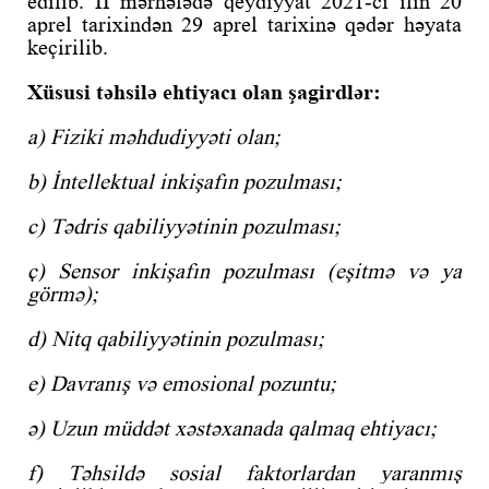
edilib. II mərhələdə qeydiyyat 2021-ci ilin 20
aprel tarixindən 29 aprel tarixinə qədər həyata
keçirilib.
Xüsusi təhsilə ehtiyacı olan şagirdlər:
a) Fiziki məhdudiyyəti olan;
b) İntellektual inkişafın pozulması;
c) Tədris qabiliyyətinin pozulması;
ç) Sensor inkişafın pozulması (eşitmə və ya
görmə);
d) Nitq qabiliyyətinin pozulması;
e) Davranış və emosional pozuntu;
ə) Uzun müddət xəstəxanada qalmaq ehtiyacı;
f) Təhsildə sosial faktorlardan yaranmış