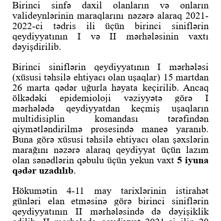
Birinci sinfə daxil olanların və onların
valideynlərinin maraqlarını nəzərə alaraq 2021-
2022-ci tədris ili üçün birinci siniflərin
qeydiyyatının
I və II mərhələsinin vaxtı
dəyişdirilib.
Birinci siniflərin qeydiyyatının I mərhələsi
(xüsusi təhsilə ehtiyacı olan uşaqlar) 15 martdan
26 marta qədər uğurla həyata keçirilib. Ancaq
ölkədəki epidemioloji vəziyyətə görə I
mərhələdə qeydiyyatdan keçmiş uşaqların
multidisiplin komandası tərəfindən
qiymətləndirilmə prosesində maneə yaranıb.
Buna görə xüsusi təhsilə ehtiyacı olan şəxslərin
marağını nəzərə alaraq qeydiyyat üçün lazım
olan sənədlərin qəbulu üçün yekun vaxt
5 iyuna
qədər uzadılıb
.
Hökumətin 4-11 may tarixlərinin istirahət
günləri elan etməsinə görə birinci siniflərin
qeydiyyatının II mərhələsində də dəyişiklik