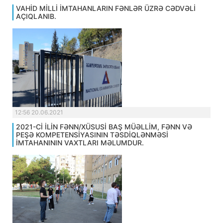
VAHİD MİLLİ İMTAHANLARIN FƏNLƏR ÜZRƏ CƏDVƏLİ
AÇIQLANIB.
12:56 20.06.2021
2021-Cİ İLİN FƏNN/XÜSUSİ BAŞ MÜƏLLİM, FƏNN VƏ
PEŞƏ KOMPETENSİYASININ TƏSDİQLƏNMƏSİ
İMTAHANININ VAXTLARI MƏLUMDUR.