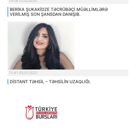
15:18 21.12.2020
BERİKA ŞUKAKİDZE TƏCRÜBƏÇİ MÜƏLLİMLƏRƏ
VERİLMİŞ SON ŞANSDAN DANIŞIB.
11:41 05.01.2021
DİSTANT TƏHSİL – TƏHSİLİN UZAQLIĞI.