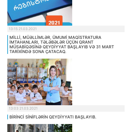
13:15 21.03.2021
MİLLİ, MÜƏLLİMLƏR, ÜMUMİ MAQİSTRATURA
İMTAHANLARI, TƏLƏBƏLƏR ÜÇÜN QRANT
MÜSABİQƏSİNƏ QEYDİYYAT BAŞLAYIB VƏ 31 MART
TARİXİNDƏ SONA ÇATACAQ.
13:03 21.03.2021
BİRİNCİ SİNİFLƏRİN QEYDİYYATI BAŞLAYIB.