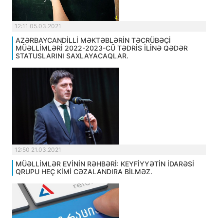
12:11 05.03.2021
AZƏRBAYCANDİLLİ MƏKTƏBLƏRİN TƏCRÜBƏÇİ
MÜƏLLİMLƏRİ 2022-2023-CÜ TƏDRİS İLİNƏ QƏDƏR
STATUSLARINI SAXLAYACAQLAR.
12:50 21.03.2021
MÜƏLLİMLƏR EVİNİN RƏHBƏRİ: KEYFİYYƏTİN İDARƏSİ
QRUPU HEÇ KİMİ CƏZALANDIRA BİLMƏZ.