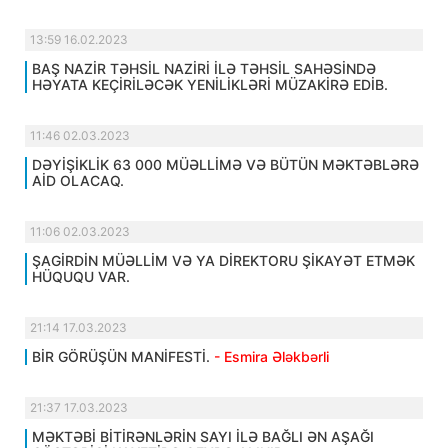
13:59 16.02.2023
BAŞ NAZİR TƏHSİL NAZİRİ İLƏ TƏHSİL SAHƏSİNDƏ
HƏYATA KEÇİRİLƏCƏK YENİLİKLƏRİ MÜZAKİRƏ EDİB.
11:46 02.03.2023
DƏYİŞİKLİK 63 000 MÜƏLLİMƏ VƏ BÜTÜN MƏKTƏBLƏRƏ
AİD OLACAQ.
11:06 02.03.2023
ŞAGİRDİN MÜƏLLİM VƏ YA DİREKTORU ŞİKAYƏT ETMƏK
HÜQUQU VAR.
21:14 17.03.2023
BİR GÖRÜŞÜN MANİFESTİ.
- Esmira Ələkbərli
21:37 17.03.2023
MƏKTƏBİ BİTİRƏNLƏRİN SAYI İLƏ BAĞLI ƏN AŞAĞI