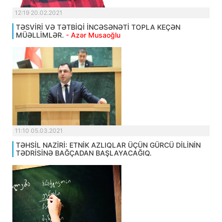
12:19 20.02.2021
TƏSVİRİ VƏ TƏTBİQİ İNCƏSƏNƏTİ TOPLA KEÇƏN
MÜƏLLİMLƏR.
- Azər Musaoğlu
11:10 05.03.2021
TƏHSİL NAZİRİ: ETNİK AZLIQLAR ÜÇÜN GÜRCÜ DİLİNİN
TƏDRİSİNƏ BAĞÇADAN BAŞLAYACAĞIQ.