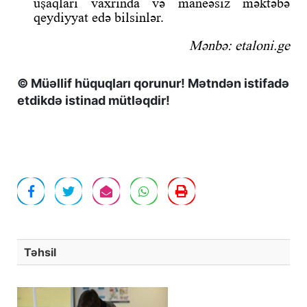
uşaqları vaxrında və maneəsiz məktəbə
qeydiyyat edə bilsinlər.
Mənbə: etaloni.ge
© Müəllif hüquqları qorunur! Mətndən istifadə
etdikdə istinad mütləqdir!
Təhsil