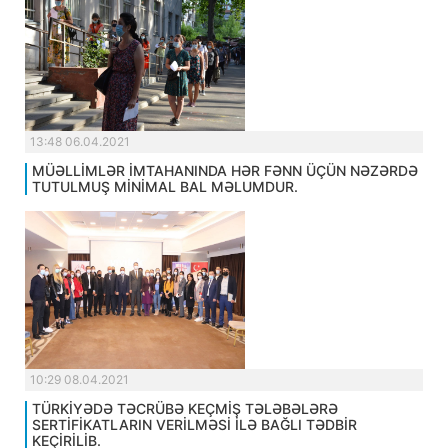
13:48 06.04.2021
MÜƏLLİMLƏR İMTAHANINDA HƏR FƏNN ÜÇÜN NƏZƏRDƏ
TUTULMUŞ MİNİMAL BAL MƏLUMDUR.
10:29 08.04.2021
TÜRKİYƏDƏ TƏCRÜBƏ KEÇMİŞ TƏLƏBƏLƏRƏ
SERTİFİKATLARIN VERİLMƏSİ İLƏ BAĞLI TƏDBİR
KEÇİRİLİB.