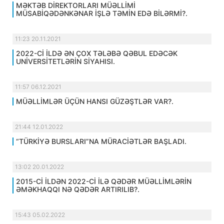
MƏKTƏB DİREKTORLARI MÜƏLLİMİ
MÜSABİQƏDƏNKƏNAR İŞLƏ TƏMİN EDƏ BİLƏRMİ?.
11:23 20.11.2021
2022-Cİ İLDƏ ƏN ÇOX TƏLƏBƏ QƏBUL EDƏCƏK
UNİVERSİTETLƏRİN SİYAHISI.
11:57 06.12.2021
MÜƏLLİMLƏR ÜÇÜN HANSI GÜZƏŞTLƏR VAR?.
21:44 12.01.2022
“TÜRKİYƏ BURSLARI”NA MÜRACİƏTLƏR BAŞLADI.
13:02 20.01.2022
2015-Cİ İLDƏN 2022-Cİ İLƏ QƏDƏR MÜƏLLİMLƏRİN
ƏMƏKHAQQI NƏ QƏDƏR ARTIRILIB?.
15:43 05.02.2022