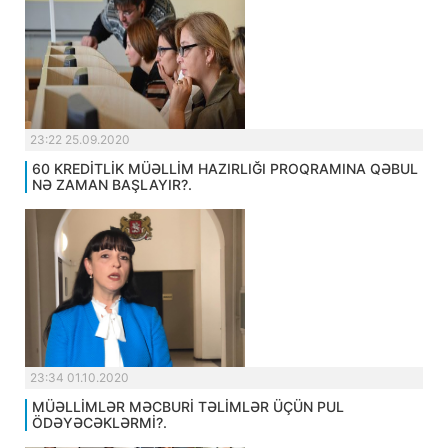
23:22 25.09.2020
60 KREDİTLİK MÜƏLLİM HAZIRLIĞI PROQRAMINA QƏBUL
NƏ ZAMAN BAŞLAYIR?.
23:34 01.10.2020
MÜƏLLİMLƏR MƏCBURİ TƏLİMLƏR ÜÇÜN PUL
ÖDƏYƏCƏKLƏRMİ?.