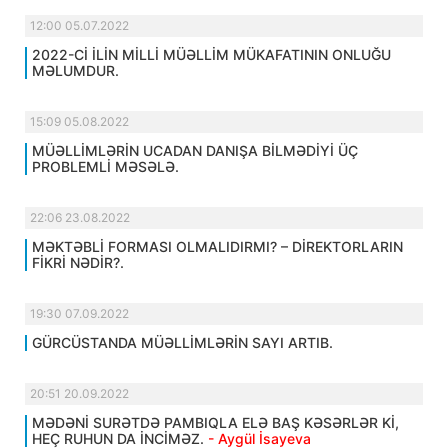
12:00 05.07.2022
2022-Cİ İLİN MİLLİ MÜƏLLİM MÜKAFATININ ONLUĞU
MƏLUMDUR.
15:09 05.08.2022
MÜƏLLİMLƏRİN UCADAN DANIŞA BİLMƏDİYİ ÜÇ
PROBLEMLİ MƏSƏLƏ.
22:06 23.08.2022
MƏKTƏBLİ FORMASI OLMALIDIRMI? – DİREKTORLARIN
FİKRİ NƏDİR?.
19:30 07.09.2022
GÜRCÜSTANDA MÜƏLLİMLƏRİN SAYI ARTIB.
20:51 20.09.2022
MƏDƏNİ SURƏTDƏ PAMBIQLA ELƏ BAŞ KƏSƏRLƏR Kİ,
HEÇ RUHUN DA İNCİMƏZ.
- Aygül İsayeva