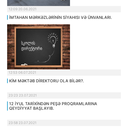
12:09 20.06.2021
İMTAHAN MƏRKƏZLƏRİNİN SİYAHISI VƏ ÜNVANLARI.
12:53 06.07.2021
KİM MƏKTƏB DİREKTORU OLA BİLƏR?.
23:23 23.07.2021
12 İYUL TARİXİNDƏN PEŞƏ PROQRAMLARINA
QEYDİYYAT BAŞLAYIB.
23:58 23.07.2021