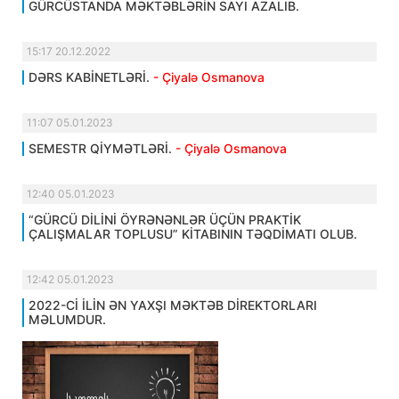
GÜRCÜSTANDA MƏKTƏBLƏRİN SAYI AZALIB.
15:17 20.12.2022
DƏRS KABİNETLƏRİ.
- Çiyalə Osmanova
11:07 05.01.2023
SEMESTR QİYMƏTLƏRİ.
- Çiyalə Osmanova
12:40 05.01.2023
“GÜRCÜ DİLİNİ ÖYRƏNƏNLƏR ÜÇÜN PRAKTİK
ÇALIŞMALAR TOPLUSU” KİTABININ TƏQDİMATI OLUB.
12:42 05.01.2023
2022-Cİ İLİN ƏN YAXŞI MƏKTƏB DİREKTORLARI
MƏLUMDUR.