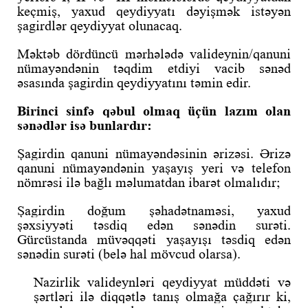
keçmiş, yaxud qeydiyyatı dəyişmək istəyən
şagirdlər qeydiyyat olunacaq.
Məktəb dördüncü mərhələdə valideynin/qanuni
nümayəndənin təqdim etdiyi vacib sənəd
əsasında şagirdin qeydiyyatını təmin edir.
Birinci sinfə qəbul olmaq üçün lazım olan
sənədlər isə bunlardır:
Şagirdin qanuni nümayəndəsinin ərizəsi. Ərizə
qanuni nümayəndənin yaşayış yeri və telefon
nömrəsi ilə bağlı məlumatdan ibarət olmalıdır;
Şagirdin doğum şəhadətnaməsi, yaxud
şəxsiyyəti təsdiq edən sənədin surəti.
Gürcüstanda müvəqqəti yaşayışı təsdiq edən
sənədin surəti (belə hal mövcud olarsa).
Nazirlik valideynləri qeydiyyat müddəti və
şərtləri ilə diqqətlə tanış olmağa çağırır ki,