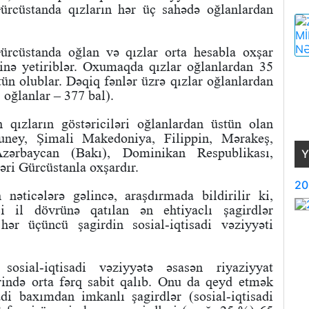
 Gürcüstanda qızların hər üç sahədə oğlanlardan
ürcüstanda oğlan və qızlar orta hesabla oxşar
rinə yetiriblər. Oxumaqda qızlar oğlanlardan 35
tün olublar. Dəqiq fənlər üzrə qızlar oğlanlardan
, oğlanlar – 377 bal).
qızların göstəriciləri oğlanlardan üstün olan
Bruney, Şimali Makedoniya, Filippin, Mərakeş,
Azərbaycan (Bakı), Dominikan Respublikası,
Y
ləri Gürcüstanla oxşardır.
20
 nəticələrə gəlincə, araşdırmada bildirilir ki,
i il dövrünə qatılan ən ehtiyaclı şagirdlər
ər üçüncü şagirdin sosial-iqtisadi vəziyyəti
sosial-iqtisadi vəziyyətə əsasən riyaziyyat
ərində orta fərq sabit qalıb. Onu da qeyd etmək
adi baxımdan imkanlı şagirdlər (sosial-iqtisadi