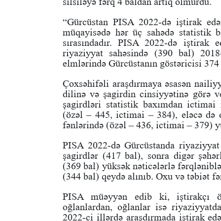
silsiləyə fərq 4 baldan artıq olmurdu.
“Gürcüstan PISA 2022-də iştirak edən,
müqayisədə hər üç sahədə statistik
sırasındadır. PISA 2022-də iştirak 
riyaziyyat sahəsində (390 bal) 2018-
elmlərində Gürcüstanın göstəricisi 374 
Çoxsəhifəli araşdırmaya əsasən nailiyyə
dilinə və şagirdin cinsiyyətinə görə v
şagirdləri statistik baxımdan ictimai
(özəl – 445, ictimai – 384), eləcə də
fənlərində (özəl – 436, ictimai – 379) y
PISA 2022-də Gürcüstanda riyaziyyat
şagirdlər (417 bal), sonra digər şəhə
(369 bal) yüksək nəticələrlə fərqlənibl
(344 bal) qeydə alınıb. Oxu və təbiət fə
PISA müəyyən edib ki, iştirakçı öl
oğlanlardan, oğlanlar isə riyaziyyat
2022-ci illərdə araşdırmada iştirak edən