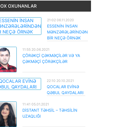
OX OXUNANLAR
21:02 06.11.2020
ESSENİN İNSAN
MƏNZƏRƏLƏRİNDƏN
BİR NEÇƏ ÖRNƏK
11:55 20.06.2021
ÇÖRƏKÇİ ÇƏKMƏÇİLƏR VƏ YA
ÇƏKMƏÇİ ÇÖRƏKÇİLƏR
22:10 20.10.2021
QOCALAR EVİNƏ
QƏBUL QAYDALARI
11:41 05.01.2021
DİSTANT TƏHSİL – TƏHSİLİN
UZAQLIĞI