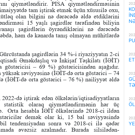
rını qiymətləndirir. PISA qiymətləndirməsinin
202
KO
timaiyyətdə tam iştirak etmək üçün xüsusilə oxu,
İN
ütləq olan bilgini nə dərəcədə əldə etdiklərini
NƏ
dirməsi 15 yaşlı şagirdlər tərəfindən biliyin
yanaşı şagirdlərin öyrəndiklərini nə dərəcədə
əbdə, həm də kənarda tanış olmayan mühitlərdə
202
PU
 Gürcüstanda şagirdlərin 34 %-i riyaziyyatın 2-ci
202
ET
İqtisadi Əməkdaşlıq və İnkişaf Təşkilatı (İƏİT)
a göstəricisi – 69 %) göstəricisindən aşağıdır.
yüksək səviyyəsinə (İƏİT-də orta göstərici – 74
202
GÜ
ə (İƏİT-də orta göstərici – 76 %) nailiyyət əldə
TƏ
 2022-də iştirak edən ölkələrin/iqtisadiyyatların
202
ti statistik olaraq qiymətləndirmənin hər üç
ÖL
. Orta hesabla İƏİT ölkələrində 2018-ci ildən
stəricilər demək olar ki, 15 bal səviyyəsində
202
abil tendensiyadan sonra və 2018-ci ilə qədər
YE
aşmada əvəzsiz azalmadır. Burada silsilədən-