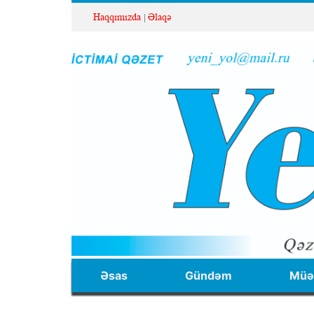
Haqqımızda
Əlaqə
Əsas
Gündəm
Müəl