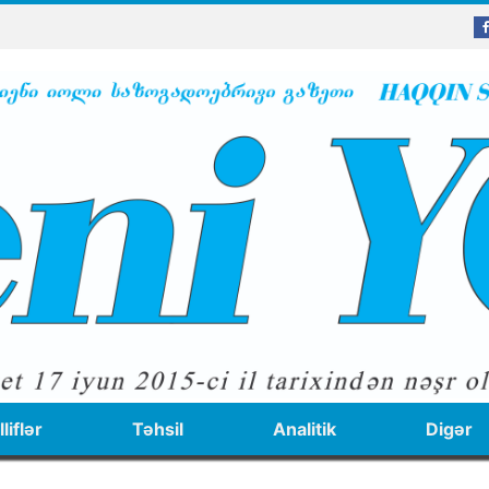
liflər
Təhsil
Analitik
Digər