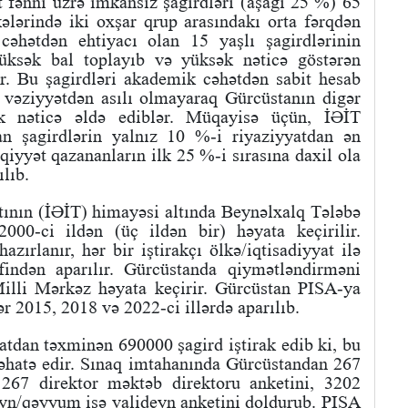
 fənni üzrə imkansız şagirdləri (aşağı 25 %) 65
kələrində iki oxşar qrup arasındakı orta fərqdən
 cəhətdən ehtiyacı olan 15 yaşlı şagirdlərinin
üksək bal toplayıb və yüksək nəticə göstərən
ər. Bu şagirdləri akademik cəhətdən sabit hesab
i vəziyyətdən asılı olmayaraq Gürcüstanın digər
k nəticə əldə ediblər. Müqayisə üçün, İƏİT
lan şagirdlərin yalnız 10 %-i riyaziyyatdan ən
iyyət qazananların ilk 25 %-i sırasına daxil ola
lıb.
tının (İƏİT) himayəsi altında Beynəlxalq Tələbə
00-ci ildən (üç ildən bir) həyata keçirilir.
ırlanır, hər bir iştirakçı ölkə/iqtisadiyyat ilə
əfindən aparılır. Gürcüstanda qiymətləndirməni
illi Mərkəz həyata keçirir. Gürcüstan PISA-ya
r 2015, 2018 və 2022-ci illərdə aparılıb.
tdan təxminən 690000 şagird iştirak edib ki, bu
əhatə edir. Sınaq imtahanında Gürcüstandan 267
 267 direktor məktəb direktoru anketini, 3202
yn/qəyyum isə valideyn anketini doldurub. PISA