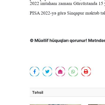
2022 imtahanı zamanı Gürcüstanda 15 ya
PISA 2022-yə görə Sinqapur məktəb təhsi
© Müəllif hüquqları qorunur! Mətndən 
Təhsil