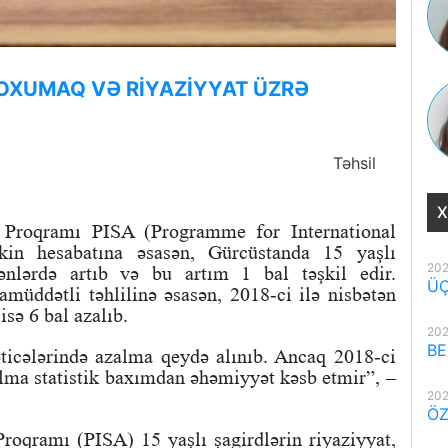
OXUMAQ VƏ RİYAZİYYAT ÜZRƏ
Təhsil
X
 Proqramı PISA (Programme for International
lkin hesabatına əsasən, Gürcüstanda 15 yaşlı
202
fənlərdə artıb və bu artım 1 bal təşkil edir.
ÜÇ
amüddətli təhlilinə əsasən, 2018-ci ilə nisbətən
sə 6 bal azalıb.
202
BE
əticələrində azalma qeydə alınıb. Ancaq 2018-ci
zalma statistik baxımdan əhəmiyyət kəsb etmir”, –
202
ÖZ
oqramı (PISA) 15 yaşlı şagirdlərin riyaziyyat,