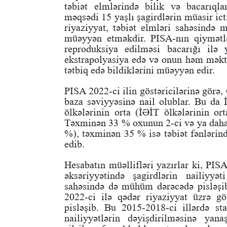
təbiət elmlərində bilik və bacarıqla
məqsədi 15 yaşlı şagirdlərin müasir ic
riyaziyyat, təbiət elmləri sahəsində m
müəyyən etməkdir. PISA-nın qiymətlən
reproduksiya edilməsi bacarığı ilə 
ekstrapolyasiya edə və onun həm məkt
tətbiq edə bildiklərini müəyyən edir.
PISA 2022-ci ilin göstəricilərinə görə,
baza səviyyəsinə nail olublar. Bu da 
ölkələrinin orta (İƏİT ölkələrinin ort
Təxminən 33 % oxunun 2-ci və ya daha 
%), təxminən 35 % isə təbiət fənlərind
edib.
Hesabatın müəllifləri yazırlar ki, PISA
əksəriyyətində şagirdlərin nailiyyə
sahəsində də mühüm dərəcədə pisləşib
2022-ci ilə qədər riyaziyyat üzrə gö
pisləşib. Bu 2015-2018-ci illərdə st
nailiyyətlərin dəyişdirilməsinə yan