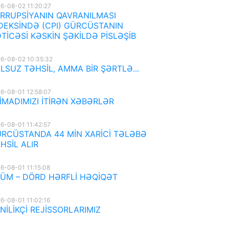
6-08-02 11:20:27
RRUPSİYANIN QAVRANILMASI
DEKSİNDƏ (CPI) GÜRCÜSTANIN
TİCƏSİ KƏSKİN ŞƏKİLDƏ PİSLƏŞİB
6-08-02 10:35:32
LSUZ TƏHSİL, AMMA BİR ŞƏRTLƏ...
6-08-01 12:58:07
İMADIMIZI İTİRƏN XƏBƏRLƏR
6-08-01 11:42:57
RCÜSTANDA 44 MİN XARİCİ TƏLƏBƏ
HSİL ALIR
6-08-01 11:15:08
ÜM – DÖRD HƏRFLİ HƏQİQƏT
6-08-01 11:02:16
NİLİKÇİ REJİSSORLARIMIZ