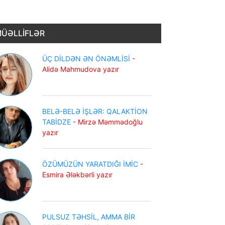
ÜƏLLİFLƏR
ÜÇ DİLDƏN ƏN ÖNƏMLİSİ
-
Alidə Mahmudova yazır
BELƏ-BELƏ İŞLƏR: QALAKTİON
TABİDZE
- Mirzə Məmmədoğlu
yazır
ÖZÜMÜZÜN YARATDIĞI İMİC
-
Esmira Ələkbərli yazır
PULSUZ TƏHSİL, AMMA BİR