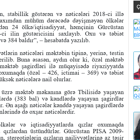
Ç
 stabillik göstərən və nəticələri 2018-ci illə
 baxımdan mühüm dərəcədə dəyişməyən ölkələr
edən 24 ölkə/iqtisadiyyat, həmçinin Gürcüstan
ci ilin göstəricisini saxlayıb. Oxu və təbiət
və 384 baldır”, – hesabatda yazılıb.
tlərin nəticələri məktəbin tipinə, yerinə, testin
erilib. Buna əsasən, aydın olur ki, özəl məktəb
 məktəb şagirdləri ilə müqayisədə riyaziyyatda
 oxumaqda (özəl – 426, ictimai – 369) və təbiət
üksək nəticələrə nail olurlar.
 üzrə məktəb məkanına görə Tbilisidə yaşayan
rlərdə (383 bal) və kəndlərdə yaşayan şagirdlər
ər. Ən aşağı nəticələr kənddə yaşayan şagirdlərdə
nlərində də oxşar nəticələrdir.
kələr və iqtisadiyyatlarda qızlar oxumaqda
da qızlardan üstündürlər. Gürcüstan PISA 2009-
, stereotiplərin qızların nailiyyətlərinə az təsir