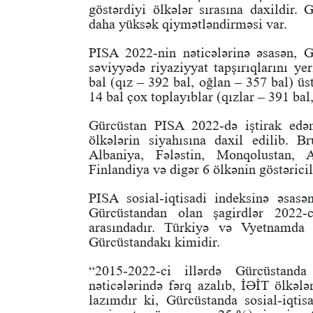
göstərdiyi ölkələr sırasına daxildir.
daha yüksək qiymətləndirməsi var.
PISA 2022-nin nəticələrinə əsasən, G
səviyyədə riyaziyyat tapşırıqlarını ye
bal (qız – 392 bal, oğlan – 357 bal) üs
14 bal çox toplayıblar (qızlar – 391 bal
Gürcüstan PISA 2022-də iştirak edən 
ölkələrin siyahısına daxil edilib. 
Albaniya, Fələstin, Monqolustan, 
Finlandiya və digər 6 ölkənin göstərici
PISA sosial-iqtisadi indeksinə əsasən
Gürcüstandan olan şagirdlər 2022-c
arasındadır. Türkiyə və Vyetnamda h
Gürcüstandakı kimidir.
“2015-2022-ci illərdə Gürcüstanda 
nəticələrində fərq azalıb, İƏİT ölkəl
lazımdır ki, Gürcüstanda sosial-iqtis