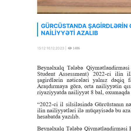
GÜRCÜSTANDA ŞAGİRDLƏRİN 
NAİLİYYƏTİ AZALIB
15:12 16.12.2023 |
1486
Beynəlxalq Tələbə Qiymətləndirməsi
Student Assessment) 2022-ci ilin i
şagirdlərin nəticələri yalnız dəqiq 
Araşdırmaya görə, orta nailiyyətin qıs
riyaziyyatda nailiyyət 8 bal, oxumaqda i
“2022-ci il silsiləsində Gürcüstanın n
ilin nailiyyətləri ilə müqayisədə bu a
hesabatda yazılıb.
Beynəlxalq Tələbə Qiymətləndirməsi Pr