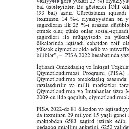
vəziyyətə görə yuxarı 25 %) riyaziyyat
bal üstələyiblər. Bu göstərici İƏİT öl
(93 bal) azdır. Gürcüstanın iqtisadi
təxminən 14 %-i riyaziyyatdan ən y
şagirdlərin ilk 25 %-i arasına düşübl
etmək olar, çünki onlar sosial-iqtisad
şagirdləri ilə müqayisədə ən yüksə
ölkələrində iqtisadi cəhətdən zəif o
yüksək qiymətlər əldə edib və müvəffəq
biliblər”, – PISA 2022 hesabatında yazı
İqtisadi Əməkdaşlıq və İnkişaf Təşkila
Qiymətləndirməsi Proqramı (PISA) 20
Qiymətləndirmə əməkdaşlıq əsasında haz
razılaşdırılır və milli mərkəzlər tər
Qiymətləndirmə və İmtahanlar üzrə M
2009-cu ildə qoşulub, qiymətləndirmələ
PISA 2022-də 81 ölkədən və iqtisadiyya
da təxminən 29 milyon 15 yaşlı gənci 
məktəbdən 6583 şagird iştirak edib.
pedaqoq müəllim anketini, 6252 valide