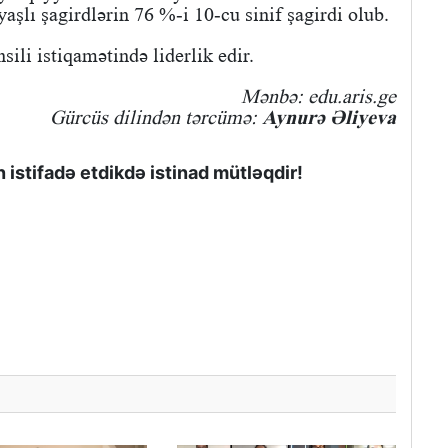
şlı şagirdlərin 76 %-i 10-cu sinif şagirdi olub.
li istiqamətində liderlik edir.
Mənbə: edu.aris.ge
Gürcüs dilindən tərcümə:
Aynurə Əliyeva
istifadə etdikdə istinad mütləqdir!