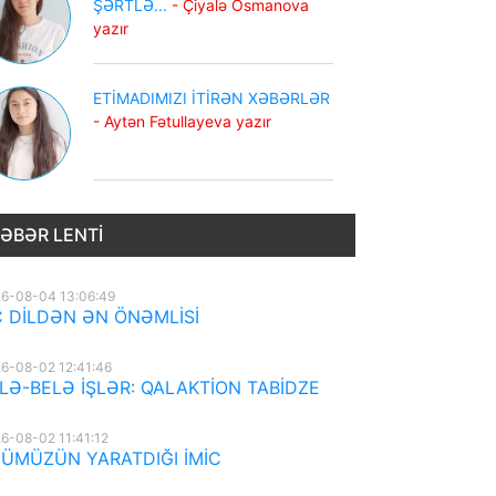
ŞƏRTLƏ...
- Çiyalə Osmanova
yazır
ETİMADIMIZI İTİRƏN XƏBƏRLƏR
- Aytən Fətullayeva yazır
ƏBƏR LENTI
6-08-04 13:06:49
 DİLDƏN ƏN ÖNƏMLİSİ
6-08-02 12:41:46
LƏ-BELƏ İŞLƏR: QALAKTİON TABİDZE
6-08-02 11:41:12
ÜMÜZÜN YARATDIĞI İMİC