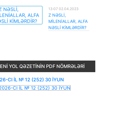
13:07 02.04.2023
Z NƏSLİ,
MİLENİALLAR, ALFA
NƏSLİ KİMLƏRDİR?
ENI YOL QƏZETININ PDF NÖMRƏLƏRI
26-CI İL № 12 (252) 30 İYUN