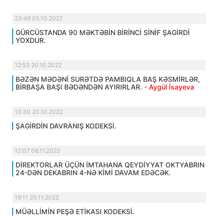
23:49 05.10.2022
GÜRCÜSTANDA 90 MƏKTƏBİN BİRİNCİ SİNİF ŞAGİRDİ
YOXDUR.
12:53 20.10.2022
BƏZƏN MƏDƏNİ SURƏTDƏ PAMBIQLA BAŞ KƏSMİRLƏR,
BİRBAŞA BAŞI BƏDƏNDƏN AYIRIRLAR.
- Aygül İsayeva
13:30 20.10.2022
ŞAGİRDİN DAVRANIŞ KODEKSİ.
12:07 06.11.2022
DİREKTORLAR ÜÇÜN İMTAHANA QEYDİYYAT OKTYABRIN
24-DƏN DEKABRIN 4-NƏ KİMİ DAVAM EDƏCƏK.
19:11 20.11.2022
MÜƏLLİMİN PEŞƏ ETİKASI KODEKSİ.