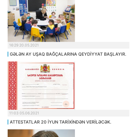
16:29 20.05.2021
GƏLƏN AY UŞAQ BAĞÇALARINA QEYDİYYAT BAŞLAYIR.
11:03 05.06.2021
ATTESTATLAR 20 İYUN TARİXİNDƏN VERİLƏCƏK.