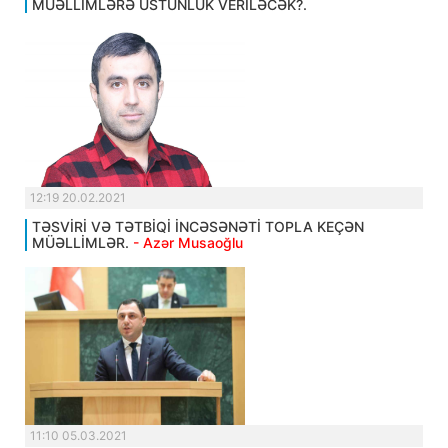
MÜƏLLİMLƏRƏ ÜSTÜNLÜK VERİLƏCƏK?.
12:19 20.02.2021
TƏSVİRİ VƏ TƏTBİQİ İNCƏSƏNƏTİ TOPLA KEÇƏN
MÜƏLLİMLƏR.
- Azər Musaoğlu
11:10 05.03.2021