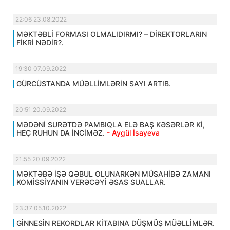
22:06 23.08.2022
MƏKTƏBLİ FORMASI OLMALIDIRMI? – DİREKTORLARIN
FİKRİ NƏDİR?.
19:30 07.09.2022
GÜRCÜSTANDA MÜƏLLİMLƏRİN SAYI ARTIB.
20:51 20.09.2022
MƏDƏNİ SURƏTDƏ PAMBIQLA ELƏ BAŞ KƏSƏRLƏR Kİ,
HEÇ RUHUN DA İNCİMƏZ.
- Aygül İsayeva
21:55 20.09.2022
MƏKTƏBƏ İŞƏ QƏBUL OLUNARKƏN MÜSAHİBƏ ZAMANI
KOMİSSİYANIN VERƏCƏYİ ƏSAS SUALLAR.
23:37 05.10.2022
GİNNESİN REKORDLAR KİTABINA DÜŞMÜŞ MÜƏLLİMLƏR.