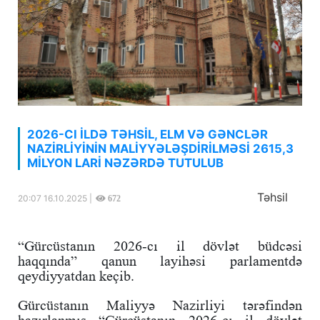
2026-CI İLDƏ TƏHSİL, ELM VƏ GƏNCLƏR
NAZİRLİYİNİN MALİYYƏLƏŞDİRİLMƏSİ 2615,3
MİLYON LARİ NƏZƏRDƏ TUTULUB
Təhsil
20:07 16.10.2025 |
672
“Gürcüstanın 2026-cı il dövlət büdcəsi
haqqında” qanun layihəsi parlamentdə
qeydiyyatdan keçib.
Gürcüstanın Maliyyə Nazirliyi tərəfindən