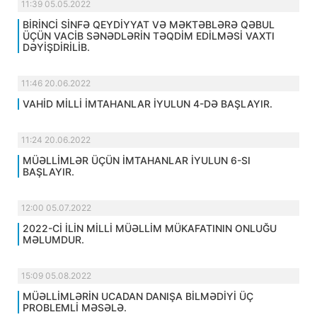
11:39 05.05.2022
BİRİNCİ SİNFƏ QEYDİYYAT VƏ MƏKTƏBLƏRƏ QƏBUL
ÜÇÜN VACİB SƏNƏDLƏRİN TƏQDİM EDİLMƏSİ VAXTI
DƏYİŞDİRİLİB.
11:46 20.06.2022
VAHİD MİLLİ İMTAHANLAR İYULUN 4-DƏ BAŞLAYIR.
11:24 20.06.2022
MÜƏLLİMLƏR ÜÇÜN İMTAHANLAR İYULUN 6-SI
BAŞLAYIR.
12:00 05.07.2022
2022-Cİ İLİN MİLLİ MÜƏLLİM MÜKAFATININ ONLUĞU
MƏLUMDUR.
15:09 05.08.2022
MÜƏLLİMLƏRİN UCADAN DANIŞA BİLMƏDİYİ ÜÇ
PROBLEMLİ MƏSƏLƏ.