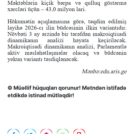
Məktəblərin kiçik bərpa və qulluq göstərmə
xərcləri üçün – 43,0 milyon lari.
Hökumətin açıqlamasına görə, təqdim edilmiş
layihə 2026-cı ilin büdcəsinin ilkin variantıdır.
Növbəti 3 ay ərzində bir tərəfdən makroiqtisadi
dinamikanın analizi həyata keçiriləcək.
Makroiqtisadi dinamikanın analizi, Parlamentlə
aktiv məsləhətləşmələr olacaq və büdcənin
yekun variantı təsdiqlənəcək.
Mənbə:edu.aris.ge
© Müəllif hüquqları qorunur! Mətndən istifadə
etdikdə istinad mütləqdir!