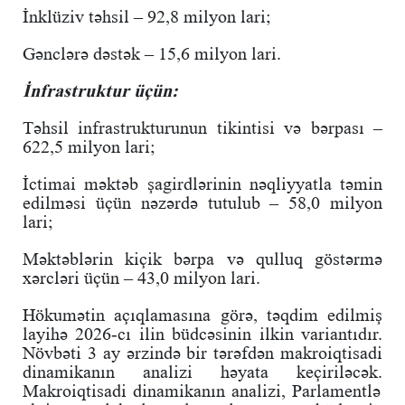
İnklüziv təhsil – 92,8 milyon lari;
Gənclərə dəstək – 15,6 milyon lari.
İnfrastruktur üçün:
Təhsil infrastrukturunun tikintisi və bərpası –
622,5 milyon lari;
İctimai məktəb şagirdlərinin nəqliyyatla təmin
edilməsi üçün nəzərdə tutulub – 58,0 milyon
lari;
Məktəblərin kiçik bərpa və qulluq göstərmə
xərcləri üçün – 43,0 milyon lari.
Hökumətin açıqlamasına görə, təqdim edilmiş
layihə 2026-cı ilin büdcəsinin ilkin variantıdır.
Növbəti 3 ay ərzində bir tərəfdən makroiqtisadi
dinamikanın analizi həyata keçiriləcək.
Makroiqtisadi dinamikanın analizi, Parlamentlə