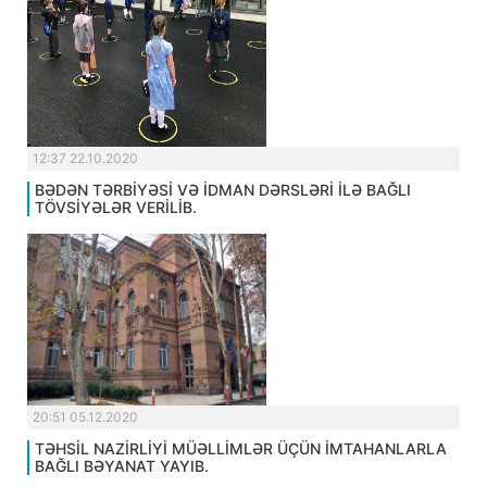
12:37 22.10.2020
BƏDƏN TƏRBİYƏSİ VƏ İDMAN DƏRSLƏRİ İLƏ BAĞLI
TÖVSİYƏLƏR VERİLİB.
20:51 05.12.2020
TƏHSİL NAZİRLİYİ MÜƏLLİMLƏR ÜÇÜN İMTAHANLARLA
BAĞLI BƏYANAT YAYIB.