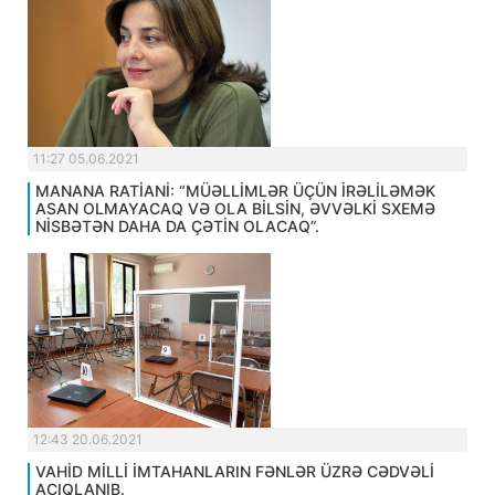
11:27 05.06.2021
MANANA RATİANİ: “MÜƏLLİMLƏR ÜÇÜN İRƏLİLƏMƏK
ASAN OLMAYACAQ VƏ OLA BİLSİN, ƏVVƏLKİ SXEMƏ
NİSBƏTƏN DAHA DA ÇƏTİN OLACAQ”.
12:43 20.06.2021
VAHİD MİLLİ İMTAHANLARIN FƏNLƏR ÜZRƏ CƏDVƏLİ
AÇIQLANIB.