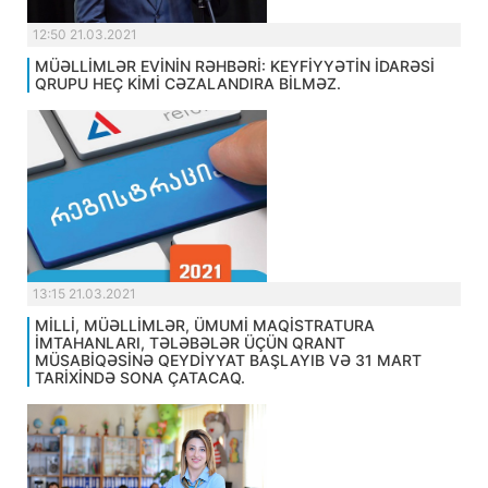
12:50 21.03.2021
MÜƏLLİMLƏR EVİNİN RƏHBƏRİ: KEYFİYYƏTİN İDARƏSİ
QRUPU HEÇ KİMİ CƏZALANDIRA BİLMƏZ.
13:15 21.03.2021
MİLLİ, MÜƏLLİMLƏR, ÜMUMİ MAQİSTRATURA
İMTAHANLARI, TƏLƏBƏLƏR ÜÇÜN QRANT
MÜSABİQƏSİNƏ QEYDİYYAT BAŞLAYIB VƏ 31 MART
TARİXİNDƏ SONA ÇATACAQ.