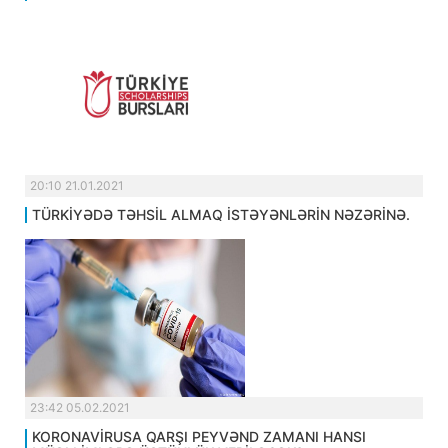
20:10 21.01.2021
TÜRKİYƏDƏ TƏHSİL ALMAQ İSTƏYƏNLƏRİN NƏZƏRİNƏ.
23:42 05.02.2021
KORONAVİRUSA QARŞI PEYVƏND ZAMANI HANSI