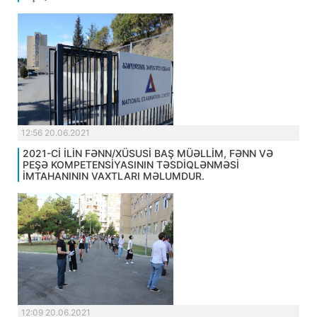
12:56 20.06.2021
2021-Cİ İLİN FƏNN/XÜSUSİ BAŞ MÜƏLLİM, FƏNN VƏ
PEŞƏ KOMPETENSİYASININ TƏSDİQLƏNMƏSİ
İMTAHANININ VAXTLARI MƏLUMDUR.
12:09 20.06.2021