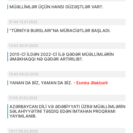
MÜƏLLİMLƏR ÜÇÜN HANSI GÜZƏŞTLƏR VAR?.
21:44 12.01.2022
“TÜRKİYƏ BURSLARI”NA MÜRACİƏTLƏR BAŞLADI.
13:02 20.01.2022
2015-Cİ İLDƏN 2022-Cİ İLƏ QƏDƏR MÜƏLLİMLƏRİN
ƏMƏKHAQQI NƏ QƏDƏR ARTIRILIB?.
15:43 05.02.2022
YANAN DA BİZ, YAMAN DA BİZ.
- Esmira Ələkbərli
11:03 21.02.2022
AZƏRBAYCAN DİLİ VƏ ƏDƏBİYYATI ÜZRƏ MÜƏLLİMLƏRİN
SƏLAHİYYƏTİNİ TƏSDİQ EDƏN İMTAHAN PROQRAMI
YAYIMLANIB.
13:11 05.03.2022