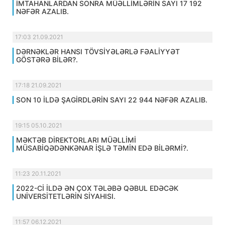
İMTAHANLARDAN SONRA MÜƏLLİMLƏRİN SAYI 17 192
NƏFƏR AZALIB.
17:03 21.09.2021
DƏRNƏKLƏR HANSI TÖVSİYƏLƏRLƏ FƏALİYYƏT
GÖSTƏRƏ BİLƏR?.
17:18 21.09.2021
SON 10 İLDƏ ŞAGİRDLƏRİN SAYI 22 944 NƏFƏR AZALIB.
19:15 05.10.2021
MƏKTƏB DİREKTORLARI MÜƏLLİMİ
MÜSABİQƏDƏNKƏNAR İŞLƏ TƏMİN EDƏ BİLƏRMİ?.
11:23 20.11.2021
2022-Cİ İLDƏ ƏN ÇOX TƏLƏBƏ QƏBUL EDƏCƏK
UNİVERSİTETLƏRİN SİYAHISI.
11:57 06.12.2021