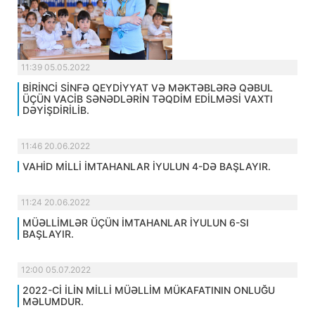
11:39 05.05.2022
BİRİNCİ SİNFƏ QEYDİYYAT VƏ MƏKTƏBLƏRƏ QƏBUL
ÜÇÜN VACİB SƏNƏDLƏRİN TƏQDİM EDİLMƏSİ VAXTI
DƏYİŞDİRİLİB.
11:46 20.06.2022
VAHİD MİLLİ İMTAHANLAR İYULUN 4-DƏ BAŞLAYIR.
11:24 20.06.2022
MÜƏLLİMLƏR ÜÇÜN İMTAHANLAR İYULUN 6-SI
BAŞLAYIR.
12:00 05.07.2022
2022-Cİ İLİN MİLLİ MÜƏLLİM MÜKAFATININ ONLUĞU
MƏLUMDUR.