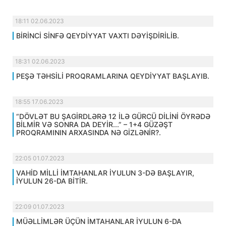
18:11 02.06.2023
BİRİNCİ SİNFƏ QEYDİYYAT VAXTI DƏYİŞDİRİLİB.
18:31 02.06.2023
PEŞƏ TƏHSİLİ PROQRAMLARINA QEYDİYYAT BAŞLAYIB.
18:55 17.06.2023
“DÖVLƏT BU ŞAGİRDLƏRƏ 12 İLƏ GÜRCÜ DİLİNİ ÖYRƏDƏ
BİLMİR VƏ SONRA DA DEYİR...” – 1+4 GÜZƏŞT
PROQRAMININ ARXASINDA NƏ GİZLƏNİR?.
22:05 01.07.2023
VAHİD MİLLİ İMTAHANLAR İYULUN 3-DƏ BAŞLAYIR,
İYULUN 26-DA BİTİR.
22:09 01.07.2023
MÜƏLLİMLƏR ÜÇÜN İMTAHANLAR İYULUN 6-DA