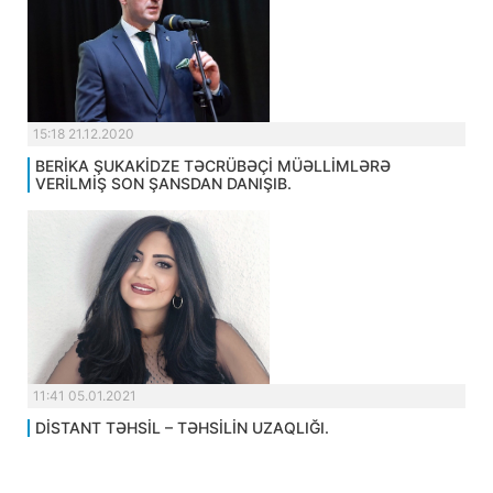
15:18 21.12.2020
BERİKA ŞUKAKİDZE TƏCRÜBƏÇİ MÜƏLLİMLƏRƏ
VERİLMİŞ SON ŞANSDAN DANIŞIB.
11:41 05.01.2021
DİSTANT TƏHSİL – TƏHSİLİN UZAQLIĞI.