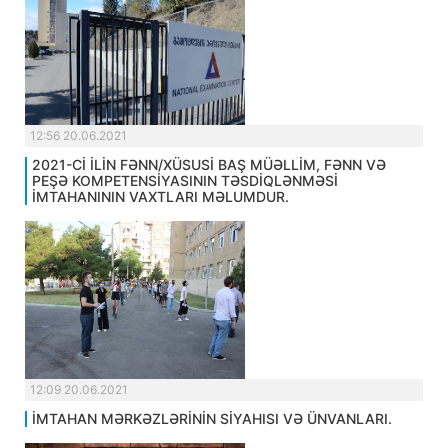
12:56 20.06.2021
2021-Cİ İLİN FƏNN/XÜSUSİ BAŞ MÜƏLLİM, FƏNN VƏ
PEŞƏ KOMPETENSİYASININ TƏSDİQLƏNMƏSİ
İMTAHANININ VAXTLARI MƏLUMDUR.
12:09 20.06.2021
İMTAHAN MƏRKƏZLƏRİNİN SİYAHISI VƏ ÜNVANLARI.