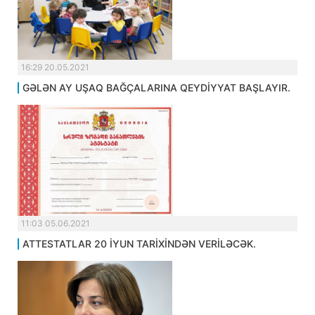
16:29 20.05.2021
GƏLƏN AY UŞAQ BAĞÇALARINA QEYDİYYAT BAŞLAYIR.
11:03 05.06.2021
ATTESTATLAR 20 İYUN TARİXİNDƏN VERİLƏCƏK.