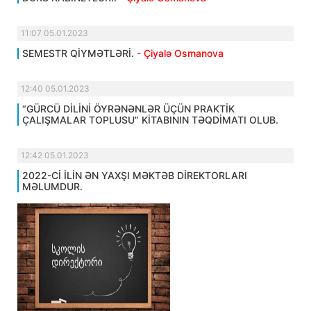
11:07 05.01.2023
SEMESTR QİYMƏTLƏRİ.
- Çiyalə Osmanova
12:40 05.01.2023
“GÜRCÜ DİLİNİ ÖYRƏNƏNLƏR ÜÇÜN PRAKTİK
ÇALIŞMALAR TOPLUSU” KİTABININ TƏQDİMATI OLUB.
12:42 05.01.2023
2022-Cİ İLİN ƏN YAXŞI MƏKTƏB DİREKTORLARI
MƏLUMDUR.