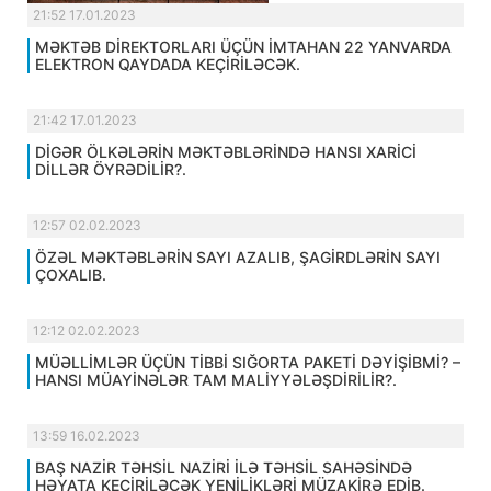
21:52 17.01.2023
MƏKTƏB DİREKTORLARI ÜÇÜN İMTAHAN 22 YANVARDA
ELEKTRON QAYDADA KEÇİRİLƏCƏK.
21:42 17.01.2023
DİGƏR ÖLKƏLƏRİN MƏKTƏBLƏRİNDƏ HANSI XARİCİ
DİLLƏR ÖYRƏDİLİR?.
12:57 02.02.2023
ÖZƏL MƏKTƏBLƏRİN SAYI AZALIB, ŞAGİRDLƏRİN SAYI
ÇOXALIB.
12:12 02.02.2023
MÜƏLLİMLƏR ÜÇÜN TİBBİ SIĞORTA PAKETİ DƏYİŞİBMİ? –
HANSI MÜAYİNƏLƏR TAM MALİYYƏLƏŞDİRİLİR?.
13:59 16.02.2023
BAŞ NAZİR TƏHSİL NAZİRİ İLƏ TƏHSİL SAHƏSİNDƏ
HƏYATA KEÇİRİLƏCƏK YENİLİKLƏRİ MÜZAKİRƏ EDİB.