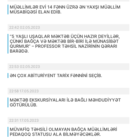
MÜƏLLİMLƏR EVİ 14 FƏNN ÜZRƏ ƏN YAXŞI MÜƏLLİM
MÜSABİQƏSİ ELAN EDİB.
22:42 02.05.2023
“5 YAŞLI UŞAQLAR MƏKTƏB ÜÇÜN HAZIR DEYİLLƏR,
ÇÜNKİ BAĞÇA VƏ MƏKTƏB BİR-BİRİ İLƏ MÜNASİBƏT
QURMUR” – PROFESSOR TƏHSİL NAZİRİNİN QƏRARI
BARƏDƏ.
22:53 02.05.2023
ƏN ÇOX ABİTURİYENT TARİX FƏNNİNİ SEÇİB.
22:58 17.05.2023
MƏKTƏB EKSKURSİYALARI İLƏ BAĞLI MƏHDUDİYYƏT
GÖTÜRÜLÜB.
22:31 17.05.2023
MÜVAFİQ TƏHSİLİ OLMAYAN BAĞÇA MÜƏLLİMLƏRİ
PEDAQOQ STATUSU ALA BİLMƏYƏCƏKLƏR.