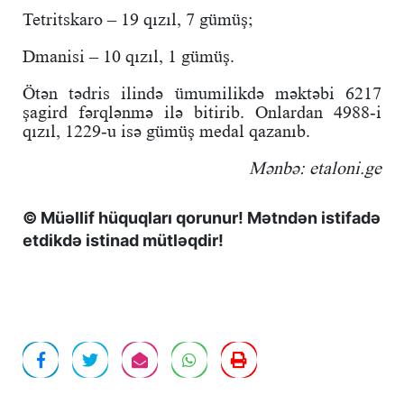
Tetritskaro – 19 qızıl, 7 gümüş;
Dmanisi – 10 qızıl, 1 gümüş.
Ötən tədris ilində ümumilikdə məktəbi 6217
şagird fərqlənmə ilə bitirib. Onlardan 4988-i
qızıl, 1229-u isə gümüş medal qazanıb.
Mənbə: etaloni.ge
© Müəllif hüquqları qorunur! Mətndən istifadə
etdikdə istinad mütləqdir!