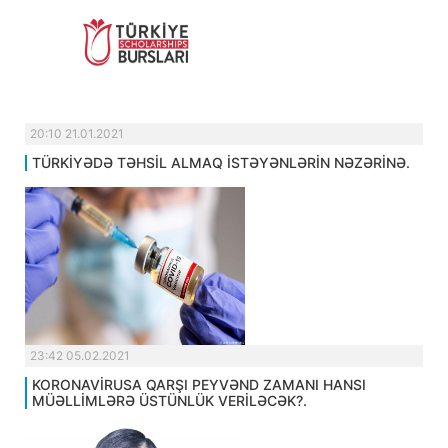
20:10 21.01.2021
TÜRKİYƏDƏ TƏHSİL ALMAQ İSTƏYƏNLƏRİN NƏZƏRİNƏ.
23:42 05.02.2021
KORONAVİRUSA QARŞI PEYVƏND ZAMANI HANSI
MÜƏLLİMLƏRƏ ÜSTÜNLÜK VERİLƏCƏK?.