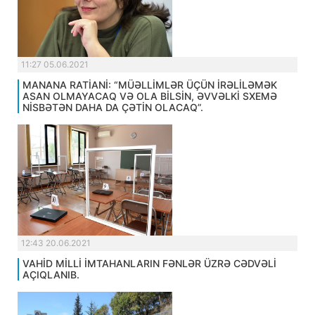
11:27 05.06.2021
MANANA RATİANİ: “MÜƏLLİMLƏR ÜÇÜN İRƏLİLƏMƏK
ASAN OLMAYACAQ VƏ OLA BİLSİN, ƏVVƏLKİ SXEMƏ
NİSBƏTƏN DAHA DA ÇƏTİN OLACAQ”.
12:43 20.06.2021
VAHİD MİLLİ İMTAHANLARIN FƏNLƏR ÜZRƏ CƏDVƏLİ
AÇIQLANIB.