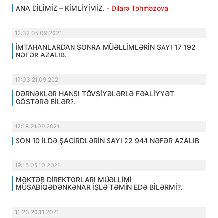
ANA DİLİMİZ – KİMLİYİMİZ.
- Dilarə Təhməzova
12:32 05.09.2021
İMTAHANLARDAN SONRA MÜƏLLİMLƏRİN SAYI 17 192
NƏFƏR AZALIB.
17:03 21.09.2021
DƏRNƏKLƏR HANSI TÖVSİYƏLƏRLƏ FƏALİYYƏT
GÖSTƏRƏ BİLƏR?.
17:18 21.09.2021
SON 10 İLDƏ ŞAGİRDLƏRİN SAYI 22 944 NƏFƏR AZALIB.
19:15 05.10.2021
MƏKTƏB DİREKTORLARI MÜƏLLİMİ
MÜSABİQƏDƏNKƏNAR İŞLƏ TƏMİN EDƏ BİLƏRMİ?.
11:23 20.11.2021