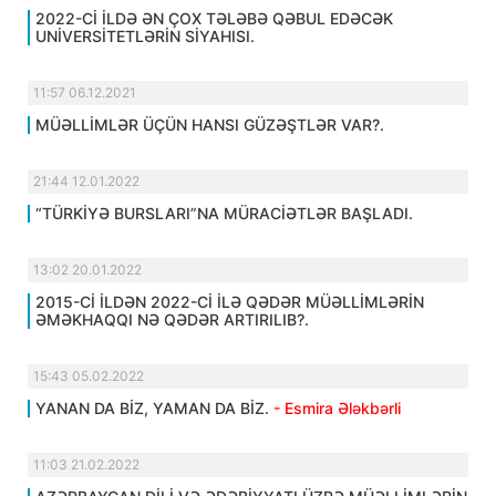
2022-Cİ İLDƏ ƏN ÇOX TƏLƏBƏ QƏBUL EDƏCƏK
UNİVERSİTETLƏRİN SİYAHISI.
11:57 06.12.2021
MÜƏLLİMLƏR ÜÇÜN HANSI GÜZƏŞTLƏR VAR?.
21:44 12.01.2022
“TÜRKİYƏ BURSLARI”NA MÜRACİƏTLƏR BAŞLADI.
13:02 20.01.2022
2015-Cİ İLDƏN 2022-Cİ İLƏ QƏDƏR MÜƏLLİMLƏRİN
ƏMƏKHAQQI NƏ QƏDƏR ARTIRILIB?.
15:43 05.02.2022
YANAN DA BİZ, YAMAN DA BİZ.
- Esmira Ələkbərli
11:03 21.02.2022