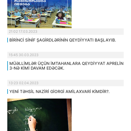
21:02 17.03.2023
BİRİNCİ SİNİF ŞAGİRDLƏRİNİN QEYDİYYATI BAŞLAYIB.
15:45 30.03.2023
MÜƏLLİMLƏR ÜÇÜN İMTAHANLARA QEYDİYYAT APRELİN
3-NƏ KİMİ DAVAM EDƏCƏK.
13:23 02.04.2023
YENİ TƏHSİL NAZİRİ GİORGİ AMİLAXVARİ KİMDİR?.