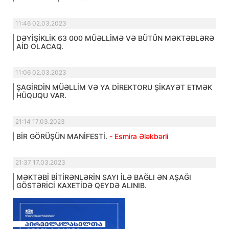
11:46 02.03.2023
DƏYİŞİKLİK 63 000 MÜƏLLİMƏ VƏ BÜTÜN MƏKTƏBLƏRƏ
AİD OLACAQ.
11:06 02.03.2023
ŞAGİRDİN MÜƏLLİM VƏ YA DİREKTORU ŞİKAYƏT ETMƏK
HÜQUQU VAR.
21:14 17.03.2023
BİR GÖRÜŞÜN MANİFESTİ.
- Esmira Ələkbərli
21:37 17.03.2023
MƏKTƏBİ BİTİRƏNLƏRİN SAYI İLƏ BAĞLI ƏN AŞAĞI
GÖSTƏRİCİ KAXETİDƏ QEYDƏ ALINIB.