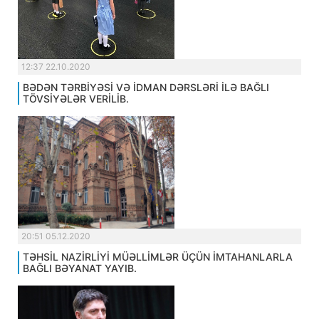
12:37 22.10.2020
BƏDƏN TƏRBİYƏSİ VƏ İDMAN DƏRSLƏRİ İLƏ BAĞLI
TÖVSİYƏLƏR VERİLİB.
20:51 05.12.2020
TƏHSİL NAZİRLİYİ MÜƏLLİMLƏR ÜÇÜN İMTAHANLARLA
BAĞLI BƏYANAT YAYIB.