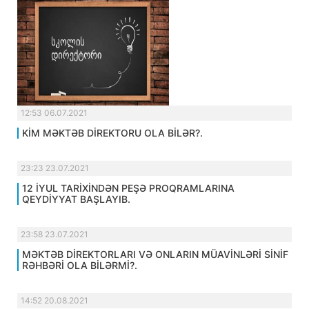
12:53 06.07.2021
KİM MƏKTƏB DİREKTORU OLA BİLƏR?.
23:23 23.07.2021
12 İYUL TARİXİNDƏN PEŞƏ PROQRAMLARINA
QEYDİYYAT BAŞLAYIB.
23:58 23.07.2021
MƏKTƏB DİREKTORLARI VƏ ONLARIN MÜAVİNLƏRİ SİNİF
RƏHBƏRİ OLA BİLƏRMİ?.
14:52 20.08.2021