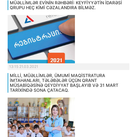
MÜƏLLİMLƏR EVİNİN RƏHBƏRİ: KEYFİYYƏTİN İDARƏSİ
QRUPU HEÇ KİMİ CƏZALANDIRA BİLMƏZ.
13:15 21.03.2021
MİLLİ, MÜƏLLİMLƏR, ÜMUMİ MAQİSTRATURA
İMTAHANLARI, TƏLƏBƏLƏR ÜÇÜN QRANT
MÜSABİQƏSİNƏ QEYDİYYAT BAŞLAYIB VƏ 31 MART
TARİXİNDƏ SONA ÇATACAQ.