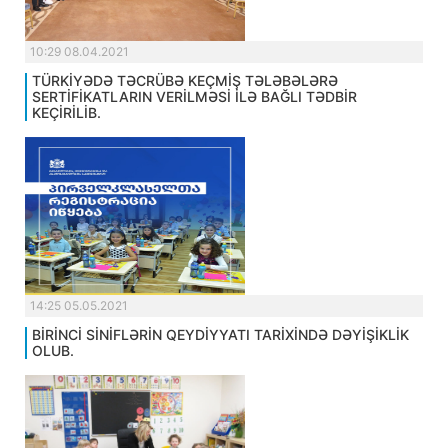
10:29 08.04.2021
TÜRKİYƏDƏ TƏCRÜBƏ KEÇMİŞ TƏLƏBƏLƏRƏ
SERTİFİKATLARIN VERİLMƏSİ İLƏ BAĞLI TƏDBİR
KEÇİRİLİB.
14:25 05.05.2021
BİRİNCİ SİNİFLƏRİN QEYDİYYATI TARİXİNDƏ DƏYİŞİKLİK
OLUB.