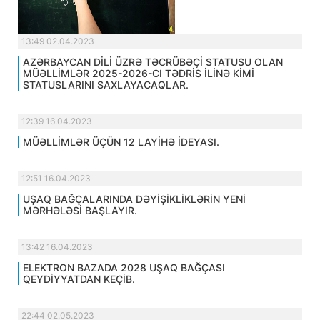
13:49 02.04.2023
AZƏRBAYCAN DİLİ ÜZRƏ TƏCRÜBƏÇİ STATUSU OLAN
MÜƏLLİMLƏR 2025-2026-CI TƏDRİS İLİNƏ KİMİ
STATUSLARINI SAXLAYACAQLAR.
12:39 16.04.2023
MÜƏLLİMLƏR ÜÇÜN 12 LAYİHƏ İDEYASI.
12:51 16.04.2023
UŞAQ BAĞÇALARINDA DƏYİŞİKLİKLƏRİN YENİ
MƏRHƏLƏSİ BAŞLAYIR.
13:42 16.04.2023
ELEKTRON BAZADA 2028 UŞAQ BAĞÇASI
QEYDİYYATDAN KEÇİB.
22:44 02.05.2023