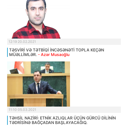
12:19 20.02.2021
TƏSVİRİ VƏ TƏTBİQİ İNCƏSƏNƏTİ TOPLA KEÇƏN
MÜƏLLİMLƏR.
- Azər Musaoğlu
11:10 05.03.2021
TƏHSİL NAZİRİ: ETNİK AZLIQLAR ÜÇÜN GÜRCÜ DİLİNİN
TƏDRİSİNƏ BAĞÇADAN BAŞLAYACAĞIQ.