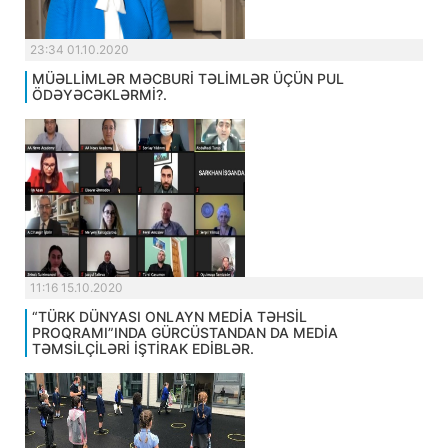
23:34 01.10.2020
MÜƏLLİMLƏR MƏCBURİ TƏLİMLƏR ÜÇÜN PUL
ÖDƏYƏCƏKLƏRMİ?.
11:16 15.10.2020
“TÜRK DÜNYASI ONLAYN MEDİA TƏHSİL
PROQRAMI”INDA GÜRCÜSTANDAN DA MEDİA
TƏMSİLÇİLƏRİ İŞTİRAK EDİBLƏR.