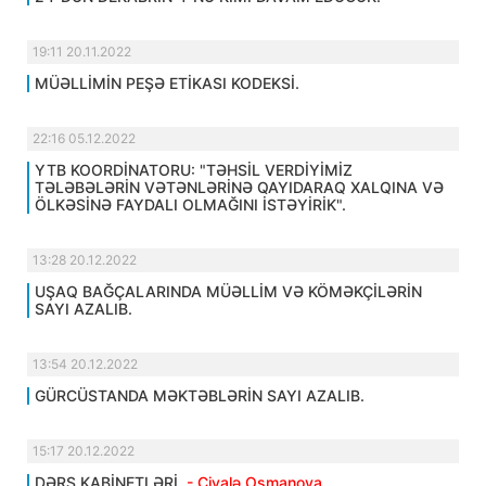
19:11 20.11.2022
MÜƏLLİMİN PEŞƏ ETİKASI KODEKSİ.
22:16 05.12.2022
YTB KOORDİNATORU: "TƏHSİL VERDİYİMİZ
TƏLƏBƏLƏRİN VƏTƏNLƏRİNƏ QAYIDARAQ XALQINA VƏ
ÖLKƏSİNƏ FAYDALI OLMAĞINI İSTƏYİRİK".
13:28 20.12.2022
UŞAQ BAĞÇALARINDA MÜƏLLİM VƏ KÖMƏKÇİLƏRİN
SAYI AZALIB.
13:54 20.12.2022
GÜRCÜSTANDA MƏKTƏBLƏRİN SAYI AZALIB.
15:17 20.12.2022
DƏRS KABİNETLƏRİ.
- Çiyalə Osmanova