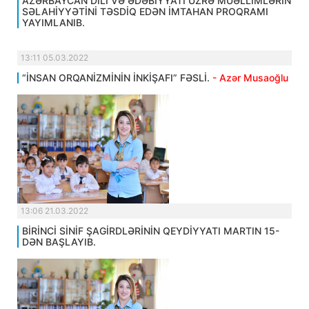
AZƏRBAYCAN DİLİ VƏ ƏDƏBİYYATI ÜZRƏ MÜƏLLİMLƏRİN
SƏLAHİYYƏTİNİ TƏSDİQ EDƏN İMTAHAN PROQRAMI
YAYIMLANIB.
13:11 05.03.2022
“İNSAN ORQANİZMİNİN İNKİŞAFI” FƏSLİ.
- Azər Musaoğlu
13:06 21.03.2022
BİRİNCİ SİNİF ŞAGİRDLƏRİNİN QEYDİYYATI MARTIN 15-
DƏN BAŞLAYIB.