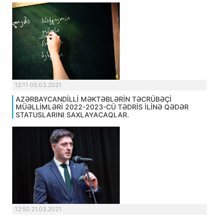
12:11 05.03.2021
AZƏRBAYCANDİLLİ MƏKTƏBLƏRİN TƏCRÜBƏÇİ
MÜƏLLİMLƏRİ 2022-2023-CÜ TƏDRİS İLİNƏ QƏDƏR
STATUSLARINI SAXLAYACAQLAR.
12:50 21.03.2021