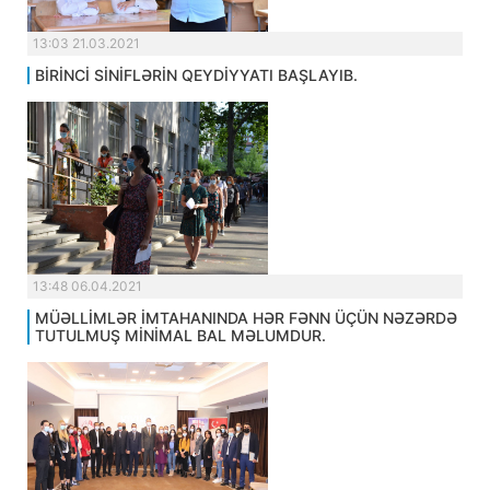
13:03 21.03.2021
BİRİNCİ SİNİFLƏRİN QEYDİYYATI BAŞLAYIB.
13:48 06.04.2021
MÜƏLLİMLƏR İMTAHANINDA HƏR FƏNN ÜÇÜN NƏZƏRDƏ
TUTULMUŞ MİNİMAL BAL MƏLUMDUR.