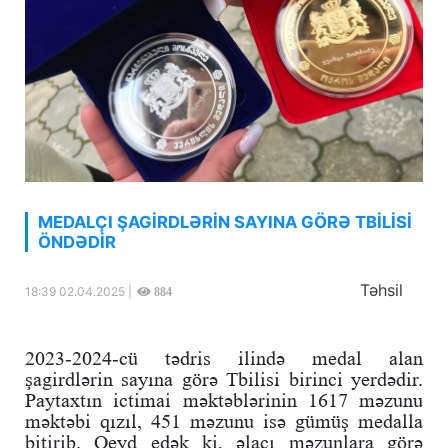
MEDALÇI ŞAGİRDLƏRİN SAYINA GÖRƏ TBİLİSİ
ÖNDƏDİR
Təhsil
18:39 02.04.2025 |
884
2023-2024-cü tədris ilində medal alan
şagirdlərin sayına görə Tbilisi birinci yerdədir.
Paytaxtın ictimai məktəblərinin 1617 məzunu
məktəbi qızıl, 451 məzunu isə gümüş medalla
bitirib. Qeyd edək ki, əlaçı məzunlara görə