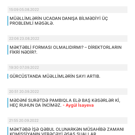
15:09 05.08.2022
MÜƏLLİMLƏRİN UCADAN DANIŞA BİLMƏDİYİ ÜÇ
PROBLEMLİ MƏSƏLƏ.
22:06 23.08.2022
MƏKTƏBLİ FORMASI OLMALIDIRMI? – DİREKTORLARIN
FİKRİ NƏDİR?.
19:30 07.09.2022
GÜRCÜSTANDA MÜƏLLİMLƏRİN SAYI ARTIB.
20:51 20.09.2022
MƏDƏNİ SURƏTDƏ PAMBIQLA ELƏ BAŞ KƏSƏRLƏR Kİ,
HEÇ RUHUN DA İNCİMƏZ.
- Aygül İsayeva
21:55 20.09.2022
MƏKTƏBƏ İŞƏ QƏBUL OLUNARKƏN MÜSAHİBƏ ZAMANI
KOMİSSİYANIN VERƏCƏYİ ƏSAS SUALLAR.