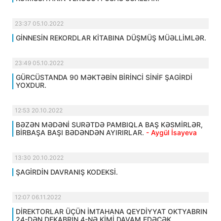
23:37 05.10.2022
GİNNESİN REKORDLAR KİTABINA DÜŞMÜŞ MÜƏLLİMLƏR.
23:49 05.10.2022
GÜRCÜSTANDA 90 MƏKTƏBİN BİRİNCİ SİNİF ŞAGİRDİ
YOXDUR.
12:53 20.10.2022
BƏZƏN MƏDƏNİ SURƏTDƏ PAMBIQLA BAŞ KƏSMİRLƏR,
BİRBAŞA BAŞI BƏDƏNDƏN AYIRIRLAR.
- Aygül İsayeva
13:30 20.10.2022
ŞAGİRDİN DAVRANIŞ KODEKSİ.
12:07 06.11.2022
DİREKTORLAR ÜÇÜN İMTAHANA QEYDİYYAT OKTYABRIN
24-DƏN DEKABRIN 4-NƏ KİMİ DAVAM EDƏCƏK.