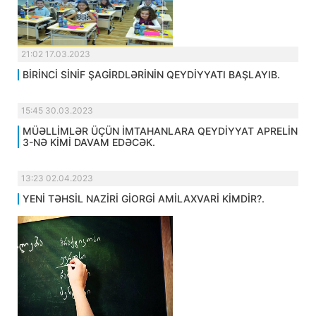
21:02 17.03.2023
BİRİNCİ SİNİF ŞAGİRDLƏRİNİN QEYDİYYATI BAŞLAYIB.
15:45 30.03.2023
MÜƏLLİMLƏR ÜÇÜN İMTAHANLARA QEYDİYYAT APRELİN
3-NƏ KİMİ DAVAM EDƏCƏK.
13:23 02.04.2023
YENİ TƏHSİL NAZİRİ GİORGİ AMİLAXVARİ KİMDİR?.