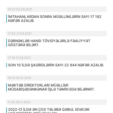
12:32 05.09.2021
İMTAHANLARDAN SONRA MÜƏLLİMLƏRİN SAYI 17 192
NƏFƏR AZALIB.
17:03 21.09.2021
DƏRNƏKLƏR HANSI TÖVSİYƏLƏRLƏ FƏALİYYƏT
GÖSTƏRƏ BİLƏR?.
17:18 21.09.2021
SON 10 İLDƏ ŞAGİRDLƏRİN SAYI 22 944 NƏFƏR AZALIB.
19:15 05.10.2021
MƏKTƏB DİREKTORLARI MÜƏLLİMİ
MÜSABİQƏDƏNKƏNAR İŞLƏ TƏMİN EDƏ BİLƏRMİ?.
11:23 20.11.2021
2022-Cİ İLDƏ ƏN ÇOX TƏLƏBƏ QƏBUL EDƏCƏK