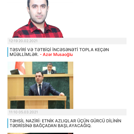
12:19 20.02.2021
TƏSVİRİ VƏ TƏTBİQİ İNCƏSƏNƏTİ TOPLA KEÇƏN
MÜƏLLİMLƏR.
- Azər Musaoğlu
11:10 05.03.2021
TƏHSİL NAZİRİ: ETNİK AZLIQLAR ÜÇÜN GÜRCÜ DİLİNİN
TƏDRİSİNƏ BAĞÇADAN BAŞLAYACAĞIQ.