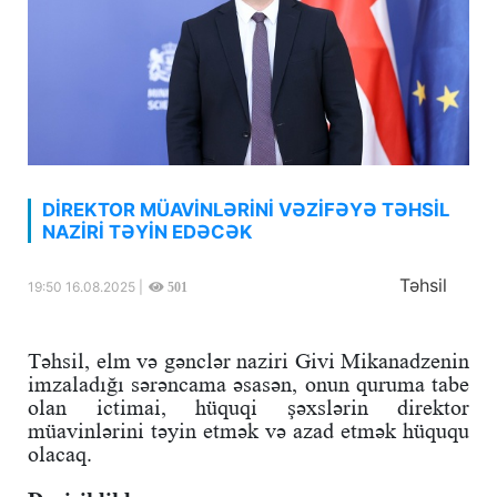
DİREKTOR MÜAVİNLƏRİNİ VƏZİFƏYƏ TƏHSİL
NAZİRİ TƏYİN EDƏCƏK
Təhsil
19:50 16.08.2025 |
501
Təhsil, elm və gənclər naziri Givi Mikanadzenin
imzaladığı sərəncama əsasən, onun quruma tabe
olan ictimai, hüquqi şəxslərin direktor
müavinlərini təyin etmək və azad etmək hüququ
olacaq.