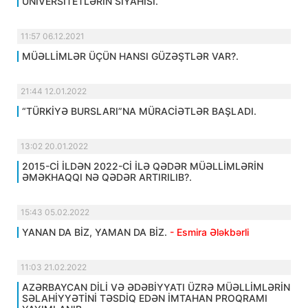
UNİVERSİTETLƏRİN SİYAHISI.
11:57 06.12.2021
MÜƏLLİMLƏR ÜÇÜN HANSI GÜZƏŞTLƏR VAR?.
21:44 12.01.2022
“TÜRKİYƏ BURSLARI”NA MÜRACİƏTLƏR BAŞLADI.
13:02 20.01.2022
2015-Cİ İLDƏN 2022-Cİ İLƏ QƏDƏR MÜƏLLİMLƏRİN
ƏMƏKHAQQI NƏ QƏDƏR ARTIRILIB?.
15:43 05.02.2022
YANAN DA BİZ, YAMAN DA BİZ.
- Esmira Ələkbərli
11:03 21.02.2022
AZƏRBAYCAN DİLİ VƏ ƏDƏBİYYATI ÜZRƏ MÜƏLLİMLƏRİN
SƏLAHİYYƏTİNİ TƏSDİQ EDƏN İMTAHAN PROQRAMI