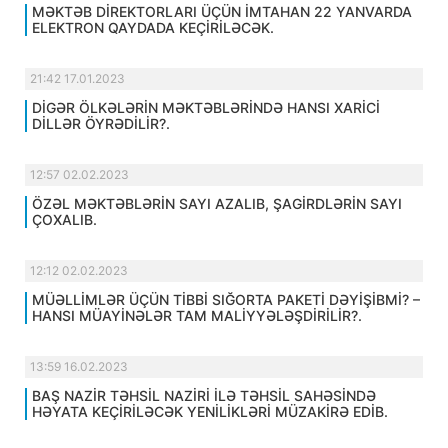
MƏKTƏB DİREKTORLARI ÜÇÜN İMTAHAN 22 YANVARDA
ELEKTRON QAYDADA KEÇİRİLƏCƏK.
21:42 17.01.2023
DİGƏR ÖLKƏLƏRİN MƏKTƏBLƏRİNDƏ HANSI XARİCİ
DİLLƏR ÖYRƏDİLİR?.
12:57 02.02.2023
ÖZƏL MƏKTƏBLƏRİN SAYI AZALIB, ŞAGİRDLƏRİN SAYI
ÇOXALIB.
12:12 02.02.2023
MÜƏLLİMLƏR ÜÇÜN TİBBİ SIĞORTA PAKETİ DƏYİŞİBMİ? –
HANSI MÜAYİNƏLƏR TAM MALİYYƏLƏŞDİRİLİR?.
13:59 16.02.2023
BAŞ NAZİR TƏHSİL NAZİRİ İLƏ TƏHSİL SAHƏSİNDƏ
HƏYATA KEÇİRİLƏCƏK YENİLİKLƏRİ MÜZAKİRƏ EDİB.