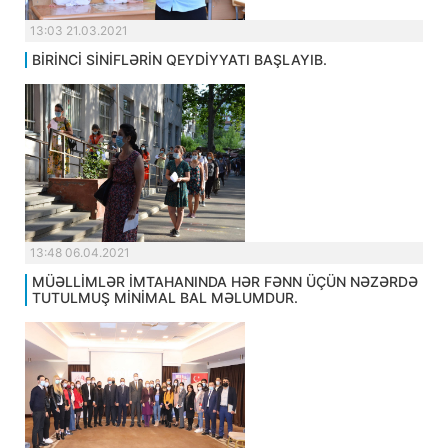
13:03 21.03.2021
BİRİNCİ SİNİFLƏRİN QEYDİYYATI BAŞLAYIB.
13:48 06.04.2021
MÜƏLLİMLƏR İMTAHANINDA HƏR FƏNN ÜÇÜN NƏZƏRDƏ
TUTULMUŞ MİNİMAL BAL MƏLUMDUR.