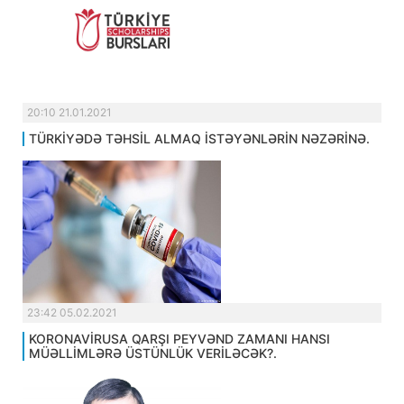
20:10 21.01.2021
TÜRKİYƏDƏ TƏHSİL ALMAQ İSTƏYƏNLƏRİN NƏZƏRİNƏ.
23:42 05.02.2021
KORONAVİRUSA QARŞI PEYVƏND ZAMANI HANSI
MÜƏLLİMLƏRƏ ÜSTÜNLÜK VERİLƏCƏK?.