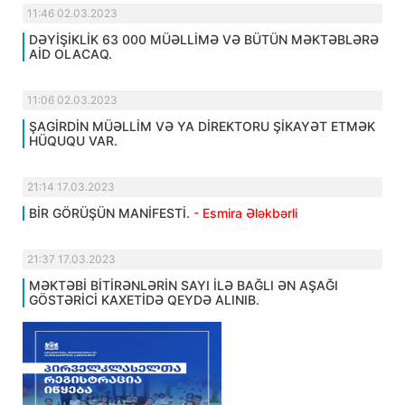
11:46 02.03.2023
DƏYİŞİKLİK 63 000 MÜƏLLİMƏ VƏ BÜTÜN MƏKTƏBLƏRƏ
AİD OLACAQ.
11:06 02.03.2023
ŞAGİRDİN MÜƏLLİM VƏ YA DİREKTORU ŞİKAYƏT ETMƏK
HÜQUQU VAR.
21:14 17.03.2023
BİR GÖRÜŞÜN MANİFESTİ.
- Esmira Ələkbərli
21:37 17.03.2023
MƏKTƏBİ BİTİRƏNLƏRİN SAYI İLƏ BAĞLI ƏN AŞAĞI
GÖSTƏRİCİ KAXETİDƏ QEYDƏ ALINIB.