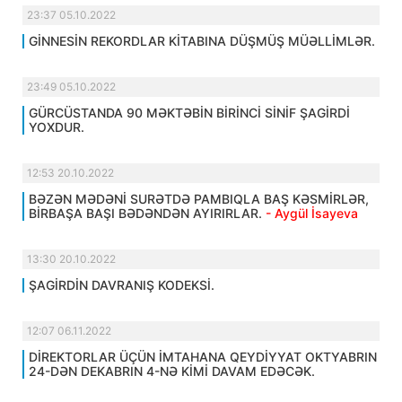
23:37 05.10.2022
GİNNESİN REKORDLAR KİTABINA DÜŞMÜŞ MÜƏLLİMLƏR.
23:49 05.10.2022
GÜRCÜSTANDA 90 MƏKTƏBİN BİRİNCİ SİNİF ŞAGİRDİ
YOXDUR.
12:53 20.10.2022
BƏZƏN MƏDƏNİ SURƏTDƏ PAMBIQLA BAŞ KƏSMİRLƏR,
BİRBAŞA BAŞI BƏDƏNDƏN AYIRIRLAR.
- Aygül İsayeva
13:30 20.10.2022
ŞAGİRDİN DAVRANIŞ KODEKSİ.
12:07 06.11.2022
DİREKTORLAR ÜÇÜN İMTAHANA QEYDİYYAT OKTYABRIN
24-DƏN DEKABRIN 4-NƏ KİMİ DAVAM EDƏCƏK.