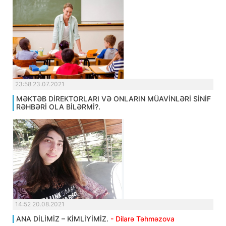
23:58 23.07.2021
MƏKTƏB DİREKTORLARI VƏ ONLARIN MÜAVİNLƏRİ SİNİF
RƏHBƏRİ OLA BİLƏRMİ?.
14:52 20.08.2021
ANA DİLİMİZ – KİMLİYİMİZ.
- Dilarə Təhməzova