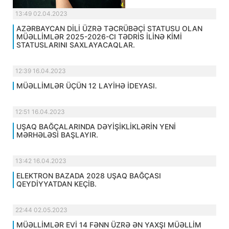
13:49 02.04.2023
AZƏRBAYCAN DİLİ ÜZRƏ TƏCRÜBƏÇİ STATUSU OLAN
MÜƏLLİMLƏR 2025-2026-CI TƏDRİS İLİNƏ KİMİ
STATUSLARINI SAXLAYACAQLAR.
12:39 16.04.2023
MÜƏLLİMLƏR ÜÇÜN 12 LAYİHƏ İDEYASI.
12:51 16.04.2023
UŞAQ BAĞÇALARINDA DƏYİŞİKLİKLƏRİN YENİ
MƏRHƏLƏSİ BAŞLAYIR.
13:42 16.04.2023
ELEKTRON BAZADA 2028 UŞAQ BAĞÇASI
QEYDİYYATDAN KEÇİB.
22:44 02.05.2023
MÜƏLLİMLƏR EVİ 14 FƏNN ÜZRƏ ƏN YAXŞI MÜƏLLİM