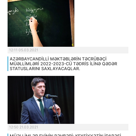
12:11 05.03.2021
AZƏRBAYCANDİLLİ MƏKTƏBLƏRİN TƏCRÜBƏÇİ
MÜƏLLİMLƏRİ 2022-2023-CÜ TƏDRİS İLİNƏ QƏDƏR
STATUSLARINI SAXLAYACAQLAR.
12:50 21.03.2021
MÜƏLLİMLƏR EVİNİN RƏHBƏRİ: KEYFİYYƏTİN İDARƏSİ