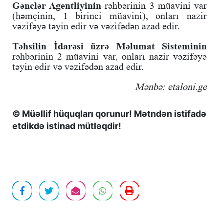
Gənclər Agentliyinin
rəhbərinin 3 müavini var
(həmçinin, 1 birinci müavini), onları nazir
vəzifəyə təyin edir və vəzifədən azad edir.
Təhsilin İdarəsi üzrə Məlumat Sisteminin
rəhbərinin 2 müavini var, onları nazir vəzifəyə
təyin edir və vəzifədən azad edir.
Mənbə: etaloni.ge
© Müəllif hüquqları qorunur! Mətndən istifadə
etdikdə istinad mütləqdir!