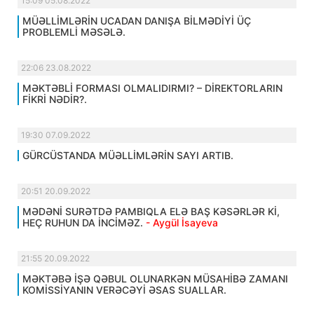
15:09 05.08.2022
MÜƏLLİMLƏRİN UCADAN DANIŞA BİLMƏDİYİ ÜÇ
PROBLEMLİ MƏSƏLƏ.
22:06 23.08.2022
MƏKTƏBLİ FORMASI OLMALIDIRMI? – DİREKTORLARIN
FİKRİ NƏDİR?.
19:30 07.09.2022
GÜRCÜSTANDA MÜƏLLİMLƏRİN SAYI ARTIB.
20:51 20.09.2022
MƏDƏNİ SURƏTDƏ PAMBIQLA ELƏ BAŞ KƏSƏRLƏR Kİ,
HEÇ RUHUN DA İNCİMƏZ.
- Aygül İsayeva
21:55 20.09.2022
MƏKTƏBƏ İŞƏ QƏBUL OLUNARKƏN MÜSAHİBƏ ZAMANI
KOMİSSİYANIN VERƏCƏYİ ƏSAS SUALLAR.