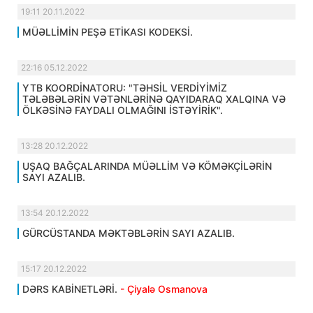
19:11 20.11.2022
MÜƏLLİMİN PEŞƏ ETİKASI KODEKSİ.
22:16 05.12.2022
YTB KOORDİNATORU: "TƏHSİL VERDİYİMİZ
TƏLƏBƏLƏRİN VƏTƏNLƏRİNƏ QAYIDARAQ XALQINA VƏ
ÖLKƏSİNƏ FAYDALI OLMAĞINI İSTƏYİRİK".
13:28 20.12.2022
UŞAQ BAĞÇALARINDA MÜƏLLİM VƏ KÖMƏKÇİLƏRİN
SAYI AZALIB.
13:54 20.12.2022
GÜRCÜSTANDA MƏKTƏBLƏRİN SAYI AZALIB.
15:17 20.12.2022
DƏRS KABİNETLƏRİ.
- Çiyalə Osmanova