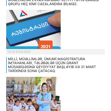
QRUPU HEÇ KİMİ CƏZALANDIRA BİLMƏZ.
13:15 21.03.2021
MİLLİ, MÜƏLLİMLƏR, ÜMUMİ MAQİSTRATURA
İMTAHANLARI, TƏLƏBƏLƏR ÜÇÜN QRANT
MÜSABİQƏSİNƏ QEYDİYYAT BAŞLAYIB VƏ 31 MART
TARİXİNDƏ SONA ÇATACAQ.