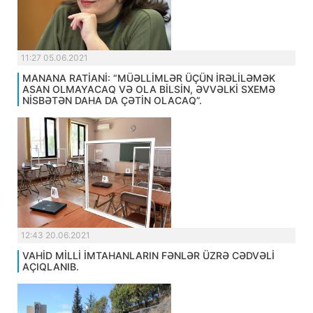
11:27 05.06.2021
MANANA RATİANİ: “MÜƏLLİMLƏR ÜÇÜN İRƏLİLƏMƏK
ASAN OLMAYACAQ VƏ OLA BİLSİN, ƏVVƏLKİ SXEMƏ
NİSBƏTƏN DAHA DA ÇƏTİN OLACAQ”.
12:43 20.06.2021
VAHİD MİLLİ İMTAHANLARIN FƏNLƏR ÜZRƏ CƏDVƏLİ
AÇIQLANIB.