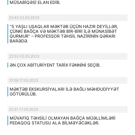
MÜSABİQƏSİ ELAN EDİB.
22:42 02.05.2023
“5 YAŞLI UŞAQLAR MƏKTƏB ÜÇÜN HAZIR DEYİLLƏR,
ÇÜNKİ BAĞÇA VƏ MƏKTƏB BİR-BİRİ İLƏ MÜNASİBƏT
QURMUR” – PROFESSOR TƏHSİL NAZİRİNİN QƏRARI
BARƏDƏ.
22:53 02.05.2023
ƏN ÇOX ABİTURİYENT TARİX FƏNNİNİ SEÇİB.
22:58 17.05.2023
MƏKTƏB EKSKURSİYALARI İLƏ BAĞLI MƏHDUDİYYƏT
GÖTÜRÜLÜB.
22:31 17.05.2023
MÜVAFİQ TƏHSİLİ OLMAYAN BAĞÇA MÜƏLLİMLƏRİ
PEDAQOQ STATUSU ALA BİLMƏYƏCƏKLƏR.