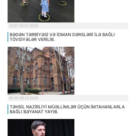
12:37 22.10.2020
BƏDƏN TƏRBİYƏSİ VƏ İDMAN DƏRSLƏRİ İLƏ BAĞLI
TÖVSİYƏLƏR VERİLİB.
20:51 05.12.2020
TƏHSİL NAZİRLİYİ MÜƏLLİMLƏR ÜÇÜN İMTAHANLARLA
BAĞLI BƏYANAT YAYIB.