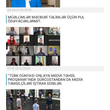
23:34 01.10.2020
MÜƏLLİMLƏR MƏCBURİ TƏLİMLƏR ÜÇÜN PUL
ÖDƏYƏCƏKLƏRMİ?.
11:16 15.10.2020
“TÜRK DÜNYASI ONLAYN MEDİA TƏHSİL
PROQRAMI”INDA GÜRCÜSTANDAN DA MEDİA
TƏMSİLÇİLƏRİ İŞTİRAK EDİBLƏR.