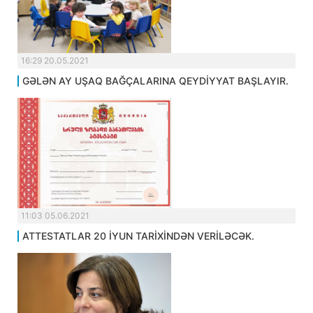
16:29 20.05.2021
GƏLƏN AY UŞAQ BAĞÇALARINA QEYDİYYAT BAŞLAYIR.
11:03 05.06.2021
ATTESTATLAR 20 İYUN TARİXİNDƏN VERİLƏCƏK.