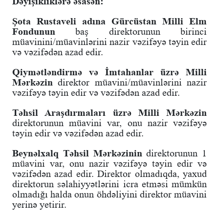
Dəyişikliklərə əsasən:
Şota Rustaveli adına Gürcüstan Milli Elm
Fondunun
baş direktorunun birinci
müavinini/müavinlərini nazir vəzifəyə təyin edir
və vəzifədən azad edir.
Qiymətləndirmə və İmtahanlar üzrə Milli
Mərkəzin
direktor müavini/müavinlərini nazir
vəzifəyə təyin edir və vəzifədən azad edir.
Təhsil Araşdırmaları üzrə Milli Mərkəzin
direktorunun müavini var, onu nazir vəzifəyə
təyin edir və vəzifədən azad edir.
Beynəlxalq Təhsil Mərkəzinin
direktorunun 1
müavini var, onu nazir vəzifəyə təyin edir və
vəzifədən azad edir. Direktor olmadıqda, yaxud
direktorun səlahiyyətlərini icra etməsi mümkün
olmadığı halda onun öhdəliyini direktor müavini
yerinə yetirir.