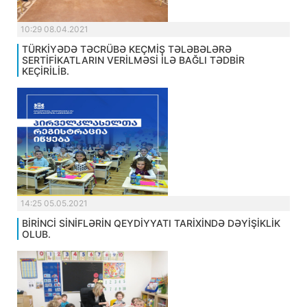
10:29 08.04.2021
TÜRKİYƏDƏ TƏCRÜBƏ KEÇMİŞ TƏLƏBƏLƏRƏ
SERTİFİKATLARIN VERİLMƏSİ İLƏ BAĞLI TƏDBİR
KEÇİRİLİB.
14:25 05.05.2021
BİRİNCİ SİNİFLƏRİN QEYDİYYATI TARİXİNDƏ DƏYİŞİKLİK
OLUB.