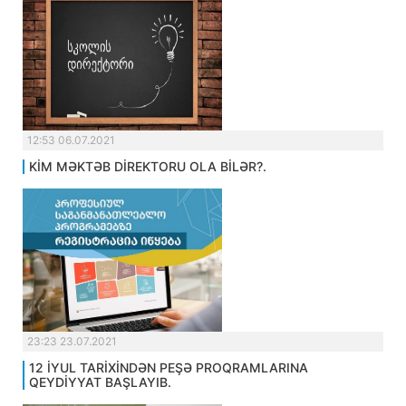
12:53 06.07.2021
KİM MƏKTƏB DİREKTORU OLA BİLƏR?.
23:23 23.07.2021
12 İYUL TARİXİNDƏN PEŞƏ PROQRAMLARINA
QEYDİYYAT BAŞLAYIB.