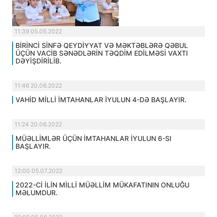
11:39 05.05.2022
BİRİNCİ SİNFƏ QEYDİYYAT VƏ MƏKTƏBLƏRƏ QƏBUL
ÜÇÜN VACİB SƏNƏDLƏRİN TƏQDİM EDİLMƏSİ VAXTI
DƏYİŞDİRİLİB.
11:46 20.06.2022
VAHİD MİLLİ İMTAHANLAR İYULUN 4-DƏ BAŞLAYIR.
11:24 20.06.2022
MÜƏLLİMLƏR ÜÇÜN İMTAHANLAR İYULUN 6-SI
BAŞLAYIR.
12:00 05.07.2022
2022-Cİ İLİN MİLLİ MÜƏLLİM MÜKAFATININ ONLUĞU
MƏLUMDUR.