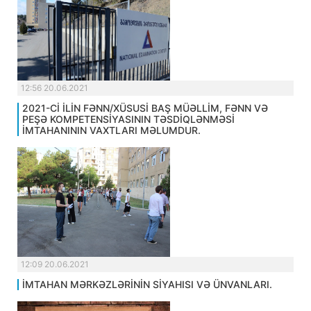
12:56 20.06.2021
2021-Cİ İLİN FƏNN/XÜSUSİ BAŞ MÜƏLLİM, FƏNN VƏ
PEŞƏ KOMPETENSİYASININ TƏSDİQLƏNMƏSİ
İMTAHANININ VAXTLARI MƏLUMDUR.
12:09 20.06.2021
İMTAHAN MƏRKƏZLƏRİNİN SİYAHISI VƏ ÜNVANLARI.