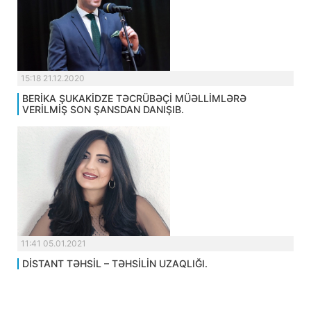
15:18 21.12.2020
BERİKA ŞUKAKİDZE TƏCRÜBƏÇİ MÜƏLLİMLƏRƏ
VERİLMİŞ SON ŞANSDAN DANIŞIB.
11:41 05.01.2021
DİSTANT TƏHSİL – TƏHSİLİN UZAQLIĞI.