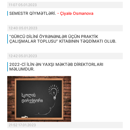
11:07 05.01.2023
SEMESTR QİYMƏTLƏRİ.
- Çiyalə Osmanova
12:40 05.01.2023
“GÜRCÜ DİLİNİ ÖYRƏNƏNLƏR ÜÇÜN PRAKTİK
ÇALIŞMALAR TOPLUSU” KİTABININ TƏQDİMATI OLUB.
12:42 05.01.2023
2022-Cİ İLİN ƏN YAXŞI MƏKTƏB DİREKTORLARI
MƏLUMDUR.
21:52 17.01.2023