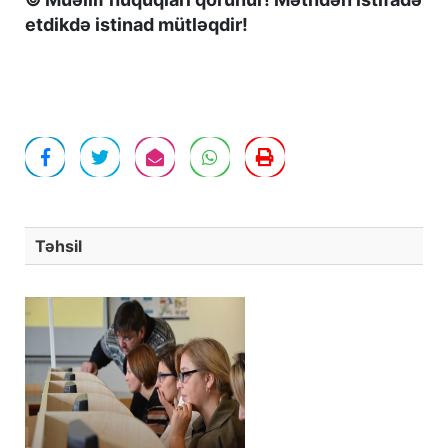
etdikdə istinad mütləqdir!
Təhsil