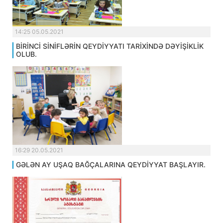
14:25 05.05.2021
BİRİNCİ SİNİFLƏRİN QEYDİYYATI TARİXİNDƏ DƏYİŞİKLİK
OLUB.
16:29 20.05.2021
GƏLƏN AY UŞAQ BAĞÇALARINA QEYDİYYAT BAŞLAYIR.