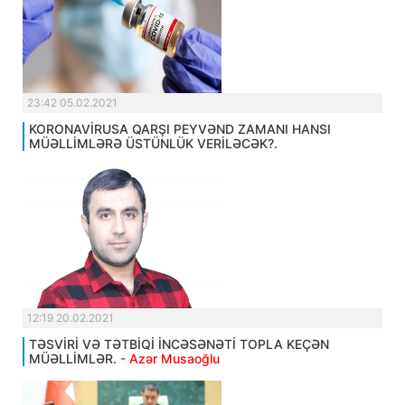
23:42 05.02.2021
KORONAVİRUSA QARŞI PEYVƏND ZAMANI HANSI
MÜƏLLİMLƏRƏ ÜSTÜNLÜK VERİLƏCƏK?.
12:19 20.02.2021
TƏSVİRİ VƏ TƏTBİQİ İNCƏSƏNƏTİ TOPLA KEÇƏN
MÜƏLLİMLƏR.
- Azər Musaoğlu