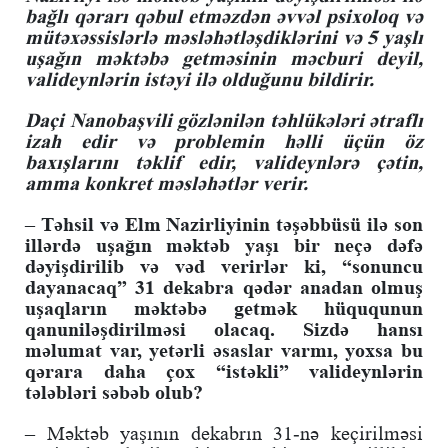
bağlı qərarı qəbul etməzdən əvvəl psixoloq və
mütəxəssislərlə məsləhətləşdiklərini və 5 yaşlı
uşağın məktəbə getməsinin məcburi deyil,
valideynlərin istəyi ilə olduğunu bildirir.
Daçi Nanobaşvili gözlənilən təhlükələri ətraflı
izah edir və problemin həlli üçün öz
baxışlarını təklif edir, valideynlərə çətin,
amma konkret məsləhətlər verir.
– Təhsil və Elm Nazirliyinin təşəbbüsü ilə son
illərdə uşağın məktəb yaşı bir neçə dəfə
dəyişdirilib və vəd verirlər ki, “sonuncu
dayanacaq” 31 dekabra qədər anadan olmuş
uşaqların məktəbə getmək hüququnun
qanuniləşdirilməsi olacaq. Sizdə hansı
məlumat var, yetərli əsaslar varmı, yoxsa bu
qərara daha çox “istəkli” valideynlərin
tələbləri səbəb olub?
– Məktəb yaşının dekabrın 31-nə keçirilməsi