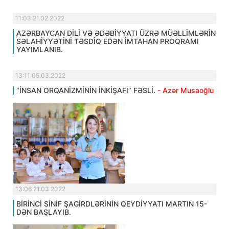
11:03 21.02.2022
AZƏRBAYCAN DİLİ VƏ ƏDƏBİYYATI ÜZRƏ MÜƏLLİMLƏRİN
SƏLAHİYYƏTİNİ TƏSDİQ EDƏN İMTAHAN PROQRAMI
YAYIMLANIB.
13:11 05.03.2022
“İNSAN ORQANİZMİNİN İNKİŞAFI” FƏSLİ.
- Azər Musaoğlu
13:06 21.03.2022
BİRİNCİ SİNİF ŞAGİRDLƏRİNİN QEYDİYYATI MARTIN 15-
DƏN BAŞLAYIB.