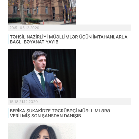
20:51 05.12.2020
TƏHSİL NAZİRLİYİ MÜƏLLİMLƏR ÜÇÜN İMTAHANLARLA
BAĞLI BƏYANAT YAYIB.
15:18 21.12.2020
BERİKA ŞUKAKİDZE TƏCRÜBƏÇİ MÜƏLLİMLƏRƏ
VERİLMİŞ SON ŞANSDAN DANIŞIB.