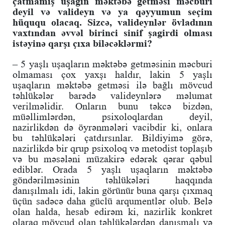
çatmamış uşağın məktəbə getməsi məcburi
deyil və valideyn və ya qəyyumun seçim
hüququ olacaq. Sizcə, valideynlər övladının
vaxtından əvvəl birinci sinif şagirdi olması
istəyinə qarşı çıxa biləcəklərmi?
– 5 yaşlı uşaqların məktəbə getməsinin məcburi
olmaması çox yaxşı haldır, lakin 5 yaşlı
uşaqların məktəbə getməsi ilə bağlı mövcud
təhlükələr barədə valideynlərə məlumat
verilməlidir. Onların bunu təkcə bizdən,
müəllimlərdən, psixoloqlardan deyil,
nazirlikdən də öyrənmələri vacibdir ki, onlara
bu təhlükələri çatdırsınlar. Bildiyimə görə,
nazirlikdə bir qrup psixoloq və metodist toplaşıb
və bu məsələni müzakirə edərək qərar qəbul
ediblər. Orada 5 yaşlı uşaqların məktəbə
göndərilməsinin təhlükələri haqqında
danışılmalı idi, lakin görünür buna qarşı çıxmaq
üçün sadəcə daha güclü arqumentlər olub. Belə
olan halda, hesab edirəm ki, nazirlik konkret
olaraq mövcud olan təhlükələrdən danışmalı və