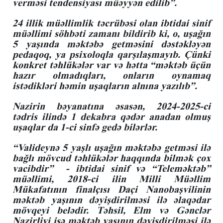
verməsi tendensiyası müəyyən edilib”.
24 illik müəllimlik təcrübəsi olan ibtidai sinif
müəllimi söhbəti zamanı bildirib ki, o, uşağın
5 yaşında məktəbə getməsini dəstəkləyən
pedaqoq, ya psixoloqla qarşılaşmayıb. Çünki
konkret təhlükələr var və hətta “məktəb üçün
hazır olmadıqları, onların oynamaq
istədikləri həmin uşaqların alnına yazılıb”.
Nazirin bəyanatına əsasən, 2024-2025-ci
tədris ilində 1 dekabra qədər anadan olmuş
uşaqlar da 1-ci sinfə gedə bilərlər.
“Valideynə 5 yaşlı uşağın məktəbə getməsi ilə
bağlı mövcud təhlükələr haqqında bilmək çox
vacibdir” - ibtidai sinif və “Teleməktəb”
müəllimi, 2018-ci ilin Milli Müəllim
Mükafatının finalçısı Daçi Nanobaşvilinin
məktəb yaşının dəyişdirilməsi ilə əlaqədar
mövqeyi belədir. Təhsil, Elm və Gənclər
Nazirliyi isə məktəb yaşının dəyişdirilməsi ilə