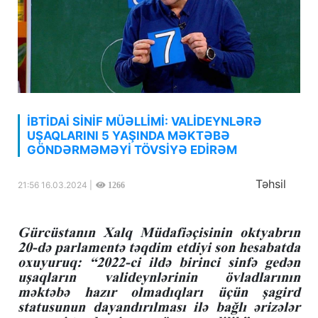
İBTİDAİ SİNİF MÜƏLLİMİ: VALİDEYNLƏRƏ
UŞAQLARINI 5 YAŞINDA MƏKTƏBƏ
GÖNDƏRMƏMƏYİ TÖVSİYƏ EDİRƏM
Təhsil
21:56 16.03.2024 |
1266
Gürcüstanın Xalq Müdafiəçisinin oktyabrın
20-də parlamentə təqdim etdiyi son hesabatda
oxuyuruq: “2022-ci ildə birinci sinfə gedən
uşaqların valideynlərinin övladlarının
məktəbə hazır olmadıqları üçün şagird
statusunun dayandırılması ilə bağlı ərizələr