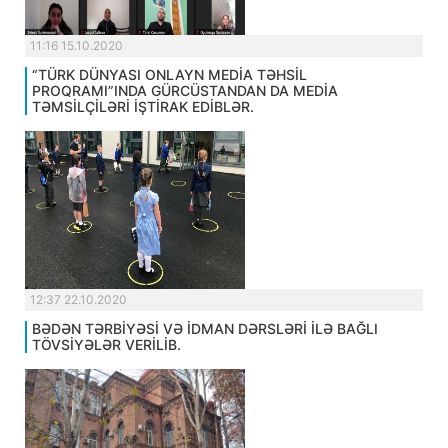
11:16 15.10.2020
“TÜRK DÜNYASI ONLAYN MEDİA TƏHSİL
PROQRAMI”INDA GÜRCÜSTANDAN DA MEDİA
TƏMSİLÇİLƏRİ İŞTİRAK EDİBLƏR.
12:37 22.10.2020
BƏDƏN TƏRBİYƏSİ VƏ İDMAN DƏRSLƏRİ İLƏ BAĞLI
TÖVSİYƏLƏR VERİLİB.