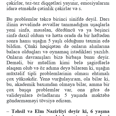
çəkirlər, tez-tez diqqətləri yayınır, emosiyalarını
idarə etməkdə çətinlik çəkirlər və s.
Bu problemlər təkcə birinci sinifdə deyil. Dərs
ilinin əvvəlində əvvəllər tanımadığım uşaqlarla
yeni sinfə, məsələn, dördüncü və ya beşinci
sinfə daxil oldum və hətta orada da bir həftədən
sonra hansı uşağın 5 yaşlı olduğunu təxmin edə
bildim. Çünki həqiqətən də onların alınlarına
balaca olduqları və oynamaq istədikləri yazılıb.
Onların davranışları bizə birbaşa bunu deyir.
Deməli, bir müəllim kimi belə şagirdlərlə
əlaqəm olub və öz adıma deyə bilərəm ki, uşağın
müxtəlif tipli problemlərinin olması ehtimalı
çox yüksəkdir. Yenə vurğulayıram, ola bilər ki,
bu, akademik baxımdan olmaya bilər, amma bir
çox başqa problemlər var, ona görə də
valideynlərə övladlarını 5 yaşında məktəbə
göndərməməyi tövsiyə edirəm.
– Təhsil və Elm Nazirliyi deyir ki, 6 yaşına