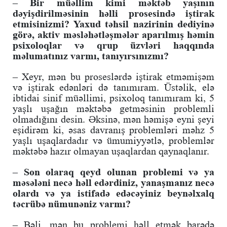
– Bir müəllim kimi məktəb yaşının
dəyişdirilməsinin həlli prosesində iştirak
etmisinizmi? Yaxud təhsil nazirinin dediyinə
görə, aktiv məsləhətləşmələr aparılmış həmin
psixoloqlar və qrup üzvləri haqqında
məlumatınız varmı, tanıyırsınızmı?
– Xeyr, mən bu proseslərdə iştirak etməmişəm
və iştirak edənləri də tanımıram. Üstəlik, elə
ibtidai sinif müəllimi, psixoloq tanımıram ki, 5
yaşlı uşağın məktəbə getməsinin problemli
olmadığını desin. Əksinə, mən həmişə eyni şeyi
eşidirəm ki, əsas davranış problemləri məhz 5
yaşlı uşaqlardadır və ümumiyyətlə, problemlər
məktəbə hazır olmayan uşaqlardan qaynaqlanır.
– Son olaraq qeyd olunan problemi və ya
məsələni necə həll edərdiniz, yanaşmanız necə
olardı və ya istifadə edəcəyiniz beynəlxalq
təcrübə nümunəniz varmı?
– Bəli, mən bu problemi həll etmək barədə