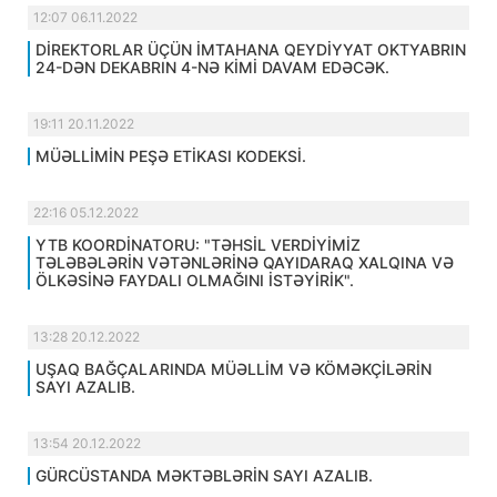
12:07 06.11.2022
DİREKTORLAR ÜÇÜN İMTAHANA QEYDİYYAT OKTYABRIN
24-DƏN DEKABRIN 4-NƏ KİMİ DAVAM EDƏCƏK.
19:11 20.11.2022
MÜƏLLİMİN PEŞƏ ETİKASI KODEKSİ.
22:16 05.12.2022
YTB KOORDİNATORU: "TƏHSİL VERDİYİMİZ
TƏLƏBƏLƏRİN VƏTƏNLƏRİNƏ QAYIDARAQ XALQINA VƏ
ÖLKƏSİNƏ FAYDALI OLMAĞINI İSTƏYİRİK".
13:28 20.12.2022
UŞAQ BAĞÇALARINDA MÜƏLLİM VƏ KÖMƏKÇİLƏRİN
SAYI AZALIB.
13:54 20.12.2022
GÜRCÜSTANDA MƏKTƏBLƏRİN SAYI AZALIB.