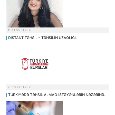
11:41 05.01.2021
DİSTANT TƏHSİL – TƏHSİLİN UZAQLIĞI.
20:10 21.01.2021
TÜRKİYƏDƏ TƏHSİL ALMAQ İSTƏYƏNLƏRİN NƏZƏRİNƏ.