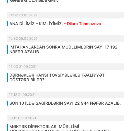
RƏHBƏRİ OLA BİLƏRMİ?.
14:52 20.08.2021
ANA DİLİMİZ – KİMLİYİMİZ.
- Dilarə Təhməzova
12:32 05.09.2021
İMTAHANLARDAN SONRA MÜƏLLİMLƏRİN SAYI 17 192
NƏFƏR AZALIB.
17:03 21.09.2021
DƏRNƏKLƏR HANSI TÖVSİYƏLƏRLƏ FƏALİYYƏT
GÖSTƏRƏ BİLƏR?.
17:18 21.09.2021
SON 10 İLDƏ ŞAGİRDLƏRİN SAYI 22 944 NƏFƏR AZALIB.
19:15 05.10.2021
MƏKTƏB DİREKTORLARI MÜƏLLİMİ