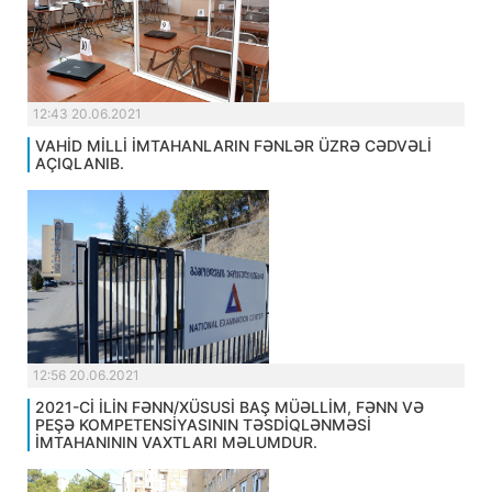
12:43 20.06.2021
VAHİD MİLLİ İMTAHANLARIN FƏNLƏR ÜZRƏ CƏDVƏLİ
AÇIQLANIB.
12:56 20.06.2021
2021-Cİ İLİN FƏNN/XÜSUSİ BAŞ MÜƏLLİM, FƏNN VƏ
PEŞƏ KOMPETENSİYASININ TƏSDİQLƏNMƏSİ
İMTAHANININ VAXTLARI MƏLUMDUR.