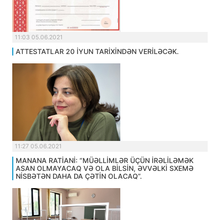
11:03 05.06.2021
ATTESTATLAR 20 İYUN TARİXİNDƏN VERİLƏCƏK.
11:27 05.06.2021
MANANA RATİANİ: “MÜƏLLİMLƏR ÜÇÜN İRƏLİLƏMƏK
ASAN OLMAYACAQ VƏ OLA BİLSİN, ƏVVƏLKİ SXEMƏ
NİSBƏTƏN DAHA DA ÇƏTİN OLACAQ”.