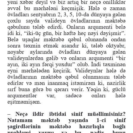
yeni xəbər deyil və biz artıq bir neçə onilliklər
əvvəl bu mərhələni keçmişik. Hələ o zaman
övladları sentyabrın 2, 3, 5, 10-da dünyaya gələn
çoxlu sayda valideyn övladlarının məktəbə
qəbulunu tələb edirdi. Onların arqumenti belə
idi ki, “iki-üç gün, bir həftə heç nəyi dəyişmir”.
Belə uşaqlar məktəbə qəbul olunanda ondan
sonra təxmin etmək asandır ki, tələb oktyabr,
noyabr aylarında övladları dünyaya gələn
valideynlərdən gəlib və onların arqumenti “bir
ayın, iki ayın fərqi yoxdur” olub. İndi təxminən
eyni mərhələdən keçirik. Valideynlər hələ də
övladlarının məktəbə qəbul olunmasını tələb
edirlər və mən inanmaq istəmirəm ki, nazirlik
sırf buna görə bu qərarı verir. Yəqin ki, güclü
arqumentlər var, sadəcə onları hələ
eşitməmişəm.
– Neçə ildir ibtidai sinif müəllimisiniz?
Natamam məktəb yaşında 1-ci sinif
şagirdlərinin məktəbə hazırlıqla bağlı
problemi varmı və bu, nədir, bunu