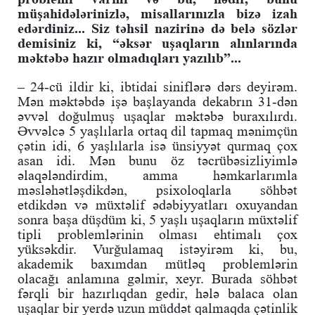
müşahidələrinizlə, misallarınızla bizə izah
edərdiniz... Siz təhsil nazirinə də belə sözlər
demisiniz ki, “əksər uşaqların alınlarında
məktəbə hazır olmadıqları yazılıb”...
– 24-cü ildir ki, ibtidai siniflərə dərs deyirəm.
Mən məktəbdə işə başlayanda dekabrın 31-dən
əvvəl doğulmuş uşaqlar məktəbə buraxılırdı.
Əvvəlcə 5 yaşlılarla ortaq dil tapmaq mənimçün
çətin idi, 6 yaşlılarla isə ünsiyyət qurmaq çox
asan idi. Mən bunu öz təcrübəsizliyimlə
əlaqələndirdim, amma həmkarlarımla
məsləhətləşdikdən, psixoloqlarla söhbət
etdikdən və müxtəlif ədəbiyyatları oxuyandan
sonra başa düşdüm ki, 5 yaşlı uşaqların müxtəlif
tipli problemlərinin olması ehtimalı çox
yüksəkdir. Vurğulamaq istəyirəm ki, bu,
akademik baxımdan mütləq problemlərin
olacağı anlamına gəlmir, xeyr. Burada söhbət
fərqli bir hazırlıqdan gedir, hələ balaca olan
uşaqlar bir yerdə uzun müddət qalmaqda çətinlik