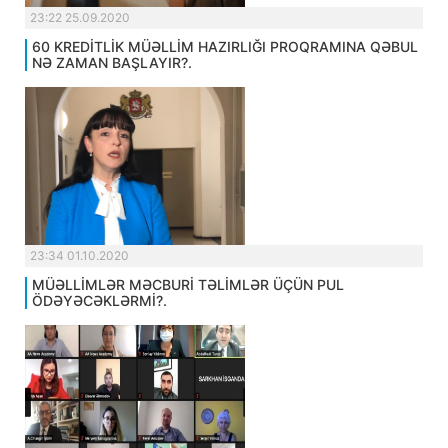
23:22 25.09.2020
60 KREDİTLİK MÜƏLLİM HAZIRLIĞI PROQRAMINA QƏBUL
NƏ ZAMAN BAŞLAYIR?.
23:34 01.10.2020
MÜƏLLİMLƏR MƏCBURİ TƏLİMLƏR ÜÇÜN PUL
ÖDƏYƏCƏKLƏRMİ?.