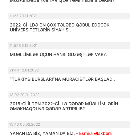
MÜSABİQƏDƏNKƏNAR İŞLƏ TƏMİN EDƏ BİLƏRMİ?.
11:23 20.11.2021
2022-Cİ İLDƏ ƏN ÇOX TƏLƏBƏ QƏBUL EDƏCƏK
UNİVERSİTETLƏRİN SİYAHISI.
11:57 06.12.2021
MÜƏLLİMLƏR ÜÇÜN HANSI GÜZƏŞTLƏR VAR?.
21:44 12.01.2022
“TÜRKİYƏ BURSLARI”NA MÜRACİƏTLƏR BAŞLADI.
13:02 20.01.2022
2015-Cİ İLDƏN 2022-Cİ İLƏ QƏDƏR MÜƏLLİMLƏRİN
ƏMƏKHAQQI NƏ QƏDƏR ARTIRILIB?.
15:43 05.02.2022
YANAN DA BİZ, YAMAN DA BİZ.
- Esmira Ələkbərli