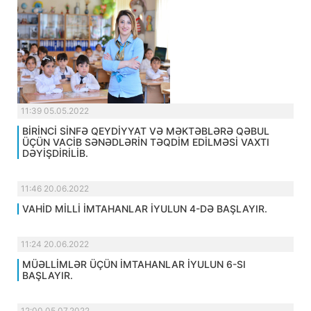
11:39 05.05.2022
BİRİNCİ SİNFƏ QEYDİYYAT VƏ MƏKTƏBLƏRƏ QƏBUL
ÜÇÜN VACİB SƏNƏDLƏRİN TƏQDİM EDİLMƏSİ VAXTI
DƏYİŞDİRİLİB.
11:46 20.06.2022
VAHİD MİLLİ İMTAHANLAR İYULUN 4-DƏ BAŞLAYIR.
11:24 20.06.2022
MÜƏLLİMLƏR ÜÇÜN İMTAHANLAR İYULUN 6-SI
BAŞLAYIR.
12:00 05.07.2022