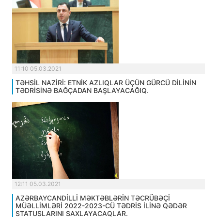
11:10 05.03.2021
TƏHSİL NAZİRİ: ETNİK AZLIQLAR ÜÇÜN GÜRCÜ DİLİNİN
TƏDRİSİNƏ BAĞÇADAN BAŞLAYACAĞIQ.
12:11 05.03.2021
AZƏRBAYCANDİLLİ MƏKTƏBLƏRİN TƏCRÜBƏÇİ
MÜƏLLİMLƏRİ 2022-2023-CÜ TƏDRİS İLİNƏ QƏDƏR
STATUSLARINI SAXLAYACAQLAR.