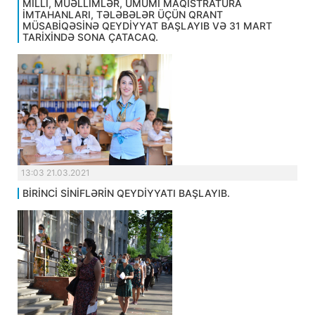
MİLLİ, MÜƏLLİMLƏR, ÜMUMİ MAQİSTRATURA
İMTAHANLARI, TƏLƏBƏLƏR ÜÇÜN QRANT
MÜSABİQƏSİNƏ QEYDİYYAT BAŞLAYIB VƏ 31 MART
TARİXİNDƏ SONA ÇATACAQ.
13:03 21.03.2021
BİRİNCİ SİNİFLƏRİN QEYDİYYATI BAŞLAYIB.