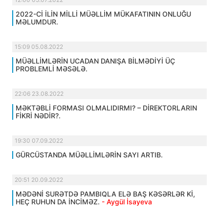
2022-Cİ İLİN MİLLİ MÜƏLLİM MÜKAFATININ ONLUĞU
MƏLUMDUR.
15:09 05.08.2022
MÜƏLLİMLƏRİN UCADAN DANIŞA BİLMƏDİYİ ÜÇ
PROBLEMLİ MƏSƏLƏ.
22:06 23.08.2022
MƏKTƏBLİ FORMASI OLMALIDIRMI? – DİREKTORLARIN
FİKRİ NƏDİR?.
19:30 07.09.2022
GÜRCÜSTANDA MÜƏLLİMLƏRİN SAYI ARTIB.
20:51 20.09.2022
MƏDƏNİ SURƏTDƏ PAMBIQLA ELƏ BAŞ KƏSƏRLƏR Kİ,
HEÇ RUHUN DA İNCİMƏZ.
- Aygül İsayeva