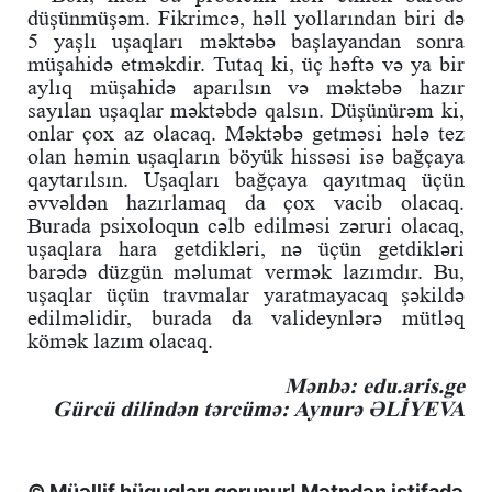
düşünmüşəm. Fikrimcə, həll yollarından biri də
5 yaşlı uşaqları məktəbə başlayandan sonra
müşahidə etməkdir. Tutaq ki, üç həftə və ya bir
aylıq müşahidə aparılsın və məktəbə hazır
sayılan uşaqlar məktəbdə qalsın. Düşünürəm ki,
onlar çox az olacaq. Məktəbə getməsi hələ tez
olan həmin uşaqların böyük hissəsi isə bağçaya
qaytarılsın. Uşaqları bağçaya qayıtmaq üçün
əvvəldən hazırlamaq da çox vacib olacaq.
Burada psixoloqun cəlb edilməsi zəruri olacaq,
uşaqlara hara getdikləri, nə üçün getdikləri
barədə düzgün məlumat vermək lazımdır. Bu,
uşaqlar üçün travmalar yaratmayacaq şəkildə
edilməlidir, burada da valideynlərə mütləq
kömək lazım olacaq.
Mənbə: edu.aris.ge
Gürcü dilindən tərcümə: Aynurə ƏLİYEVA
© Müəllif hüquqları qorunur! Mətndən istifadə