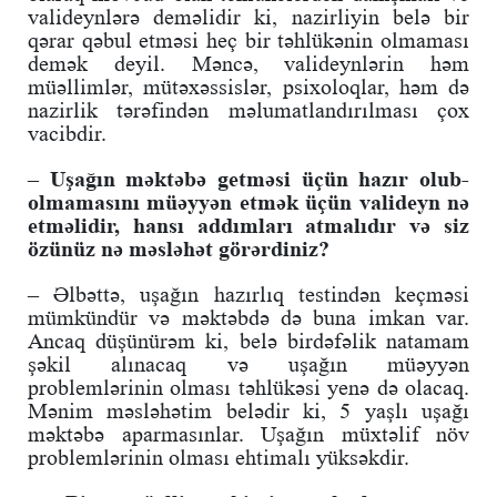
valideynlərə deməlidir ki, nazirliyin belə bir
qərar qəbul etməsi heç bir təhlükənin olmaması
demək deyil. Məncə, valideynlərin həm
müəllimlər, mütəxəssislər, psixoloqlar, həm də
nazirlik tərəfindən məlumatlandırılması çox
vacibdir.
– Uşağın məktəbə getməsi üçün hazır olub-
olmamasını müəyyən etmək üçün valideyn nə
etməlidir, hansı addımları atmalıdır və siz
özünüz nə məsləhət görərdiniz?
– Əlbəttə, uşağın hazırlıq testindən keçməsi
mümkündür və məktəbdə də buna imkan var.
Ancaq düşünürəm ki, belə birdəfəlik natamam
şəkil alınacaq və uşağın müəyyən
problemlərinin olması təhlükəsi yenə də olacaq.
Mənim məsləhətim belədir ki, 5 yaşlı uşağı
məktəbə aparmasınlar. Uşağın müxtəlif növ
problemlərinin olması ehtimalı yüksəkdir.