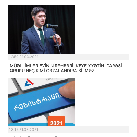
12:50 21.03.2021
MÜƏLLİMLƏR EVİNİN RƏHBƏRİ: KEYFİYYƏTİN İDARƏSİ
QRUPU HEÇ KİMİ CƏZALANDIRA BİLMƏZ.
13:15 21.03.2021