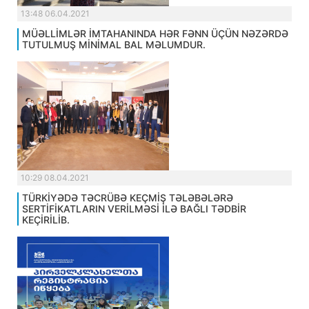
13:48 06.04.2021
MÜƏLLİMLƏR İMTAHANINDA HƏR FƏNN ÜÇÜN NƏZƏRDƏ
TUTULMUŞ MİNİMAL BAL MƏLUMDUR.
10:29 08.04.2021
TÜRKİYƏDƏ TƏCRÜBƏ KEÇMİŞ TƏLƏBƏLƏRƏ
SERTİFİKATLARIN VERİLMƏSİ İLƏ BAĞLI TƏDBİR
KEÇİRİLİB.