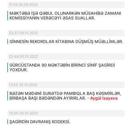
21:55 20.09.2022
MƏKTƏBƏ İŞƏ QƏBUL OLUNARKƏN MÜSAHİBƏ ZAMANI
KOMİSSİYANIN VERƏCƏYİ ƏSAS SUALLAR.
23:37 05.10.2022
GİNNESİN REKORDLAR KİTABINA DÜŞMÜŞ MÜƏLLİMLƏR.
23:49 05.10.2022
GÜRCÜSTANDA 90 MƏKTƏBİN BİRİNCİ SİNİF ŞAGİRDİ
YOXDUR.
12:53 20.10.2022
BƏZƏN MƏDƏNİ SURƏTDƏ PAMBIQLA BAŞ KƏSMİRLƏR,
BİRBAŞA BAŞI BƏDƏNDƏN AYIRIRLAR.
- Aygül İsayeva
13:30 20.10.2022
ŞAGİRDİN DAVRANIŞ KODEKSİ.