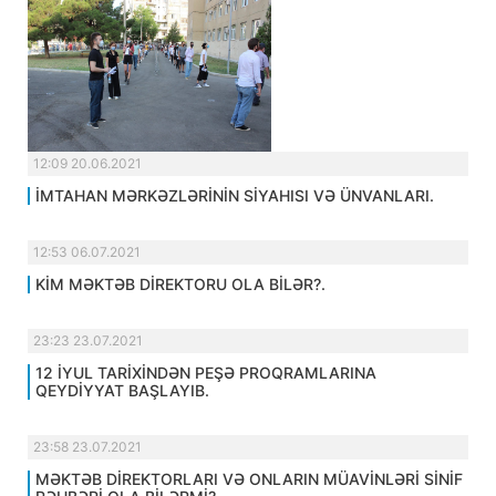
12:09 20.06.2021
İMTAHAN MƏRKƏZLƏRİNİN SİYAHISI VƏ ÜNVANLARI.
12:53 06.07.2021
KİM MƏKTƏB DİREKTORU OLA BİLƏR?.
23:23 23.07.2021
12 İYUL TARİXİNDƏN PEŞƏ PROQRAMLARINA
QEYDİYYAT BAŞLAYIB.
23:58 23.07.2021
MƏKTƏB DİREKTORLARI VƏ ONLARIN MÜAVİNLƏRİ SİNİF