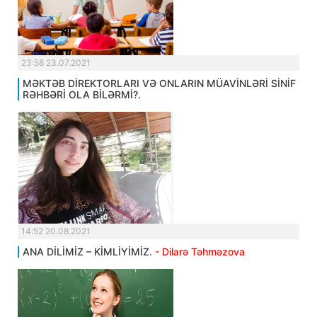
23:58 23.07.2021
MƏKTƏB DİREKTORLARI VƏ ONLARIN MÜAVİNLƏRİ SİNİF
RƏHBƏRİ OLA BİLƏRMİ?.
14:52 20.08.2021
ANA DİLİMİZ – KİMLİYİMİZ.
- Dilarə Təhməzova