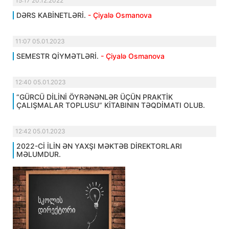
15:17 20.12.2022
DƏRS KABİNETLƏRİ.
- Çiyalə Osmanova
11:07 05.01.2023
SEMESTR QİYMƏTLƏRİ.
- Çiyalə Osmanova
12:40 05.01.2023
“GÜRCÜ DİLİNİ ÖYRƏNƏNLƏR ÜÇÜN PRAKTİK
ÇALIŞMALAR TOPLUSU” KİTABININ TƏQDİMATI OLUB.
12:42 05.01.2023
2022-Cİ İLİN ƏN YAXŞI MƏKTƏB DİREKTORLARI
MƏLUMDUR.