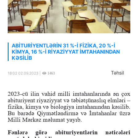
ABİTURİYENTLƏRİN 31 %-İ FİZİKA, 20 %-İ
KİMYA, 16 %-İ RİYAZİYYAT İMTAHANINDAN
KƏSİLİB
Təhsil
18:02 02.09.2023 |
1463
2023-cü ilin vahid milli imtahanlarında ən çox
abituriyent riyaziyyat və təbiətşünaslıq elmləri –
fizika, kimya və biologiya imtahanından kəsilib.
Bu barədə Qiymətləndirmə və İmtahanlar üzrə
Milli Mərkəz məlumat yayıb.
Fənlərə görə abituriyentlərin nəticələri