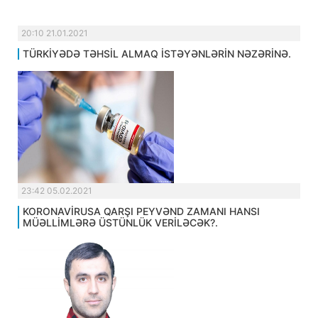
20:10 21.01.2021
TÜRKİYƏDƏ TƏHSİL ALMAQ İSTƏYƏNLƏRİN NƏZƏRİNƏ.
23:42 05.02.2021
KORONAVİRUSA QARŞI PEYVƏND ZAMANI HANSI
MÜƏLLİMLƏRƏ ÜSTÜNLÜK VERİLƏCƏK?.