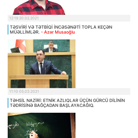
12:19 20.02.2021
TƏSVİRİ VƏ TƏTBİQİ İNCƏSƏNƏTİ TOPLA KEÇƏN
MÜƏLLİMLƏR.
- Azər Musaoğlu
11:10 05.03.2021
TƏHSİL NAZİRİ: ETNİK AZLIQLAR ÜÇÜN GÜRCÜ DİLİNİN
TƏDRİSİNƏ BAĞÇADAN BAŞLAYACAĞIQ.