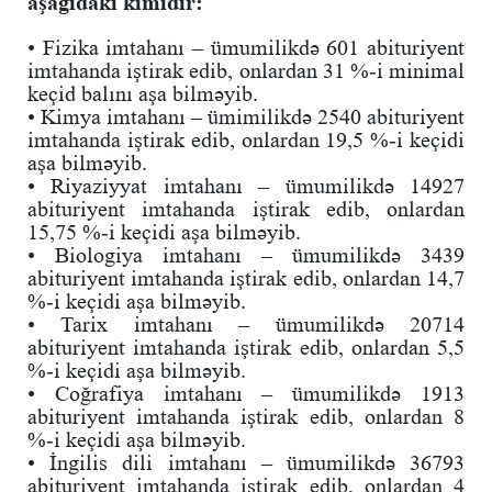
aşağıdakı kimidir:
• Fizika imtahanı – ümumilikdə 601 abituriyent
imtahanda iştirak edib, onlardan 31 %-i minimal
keçid balını aşa bilməyib.
• Kimya imtahanı – ümimilikdə 2540 abituriyent
imtahanda iştirak edib, onlardan 19,5 %-i keçidi
aşa bilməyib.
• Riyaziyyat imtahanı – ümumilikdə 14927
abituriyent imtahanda iştirak edib, onlardan
15,75 %-i keçidi aşa bilməyib.
• Biologiya imtahanı – ümumilikdə 3439
abituriyent imtahanda iştirak edib, onlardan 14,7
%-i keçidi aşa bilməyib.
• Tarix imtahanı – ümumilikdə 20714
abituriyent imtahanda iştirak edib, onlardan 5,5
%-i keçidi aşa bilməyib.
• Coğrafiya imtahanı – ümumilikdə 1913
abituriyent imtahanda iştirak edib, onlardan 8
%-i keçidi aşa bilməyib.
• İngilis dili imtahanı – ümumilikdə 36793
abituriyent imtahanda iştirak edib, onlardan 4