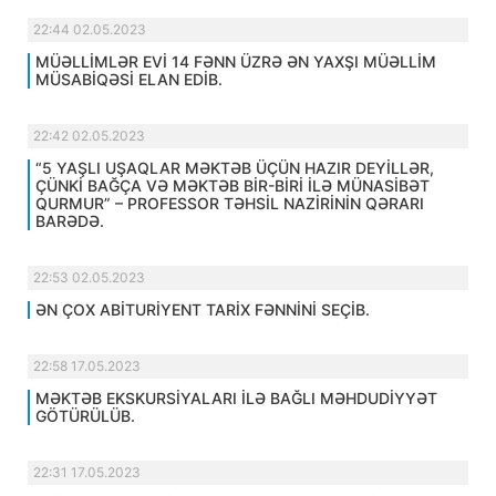
22:44 02.05.2023
MÜƏLLİMLƏR EVİ 14 FƏNN ÜZRƏ ƏN YAXŞI MÜƏLLİM
MÜSABİQƏSİ ELAN EDİB.
22:42 02.05.2023
“5 YAŞLI UŞAQLAR MƏKTƏB ÜÇÜN HAZIR DEYİLLƏR,
ÇÜNKİ BAĞÇA VƏ MƏKTƏB BİR-BİRİ İLƏ MÜNASİBƏT
QURMUR” – PROFESSOR TƏHSİL NAZİRİNİN QƏRARI
BARƏDƏ.
22:53 02.05.2023
ƏN ÇOX ABİTURİYENT TARİX FƏNNİNİ SEÇİB.
22:58 17.05.2023
MƏKTƏB EKSKURSİYALARI İLƏ BAĞLI MƏHDUDİYYƏT
GÖTÜRÜLÜB.
22:31 17.05.2023