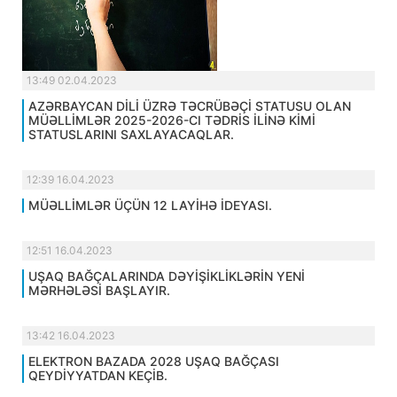
13:49 02.04.2023
AZƏRBAYCAN DİLİ ÜZRƏ TƏCRÜBƏÇİ STATUSU OLAN
MÜƏLLİMLƏR 2025-2026-CI TƏDRİS İLİNƏ KİMİ
STATUSLARINI SAXLAYACAQLAR.
12:39 16.04.2023
MÜƏLLİMLƏR ÜÇÜN 12 LAYİHƏ İDEYASI.
12:51 16.04.2023
UŞAQ BAĞÇALARINDA DƏYİŞİKLİKLƏRİN YENİ
MƏRHƏLƏSİ BAŞLAYIR.
13:42 16.04.2023
ELEKTRON BAZADA 2028 UŞAQ BAĞÇASI
QEYDİYYATDAN KEÇİB.