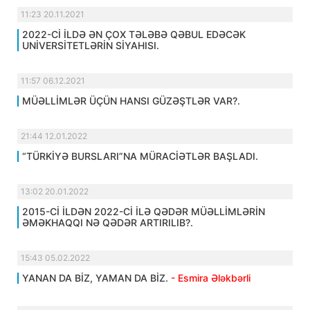
11:23 20.11.2021
2022-Cİ İLDƏ ƏN ÇOX TƏLƏBƏ QƏBUL EDƏCƏK
UNİVERSİTETLƏRİN SİYAHISI.
11:57 06.12.2021
MÜƏLLİMLƏR ÜÇÜN HANSI GÜZƏŞTLƏR VAR?.
21:44 12.01.2022
“TÜRKİYƏ BURSLARI”NA MÜRACİƏTLƏR BAŞLADI.
13:02 20.01.2022
2015-Cİ İLDƏN 2022-Cİ İLƏ QƏDƏR MÜƏLLİMLƏRİN
ƏMƏKHAQQI NƏ QƏDƏR ARTIRILIB?.
15:43 05.02.2022
YANAN DA BİZ, YAMAN DA BİZ.
- Esmira Ələkbərli