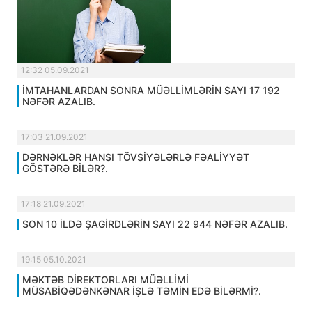
12:32 05.09.2021
İMTAHANLARDAN SONRA MÜƏLLİMLƏRİN SAYI 17 192
NƏFƏR AZALIB.
17:03 21.09.2021
DƏRNƏKLƏR HANSI TÖVSİYƏLƏRLƏ FƏALİYYƏT
GÖSTƏRƏ BİLƏR?.
17:18 21.09.2021
SON 10 İLDƏ ŞAGİRDLƏRİN SAYI 22 944 NƏFƏR AZALIB.
19:15 05.10.2021
MƏKTƏB DİREKTORLARI MÜƏLLİMİ
MÜSABİQƏDƏNKƏNAR İŞLƏ TƏMİN EDƏ BİLƏRMİ?.