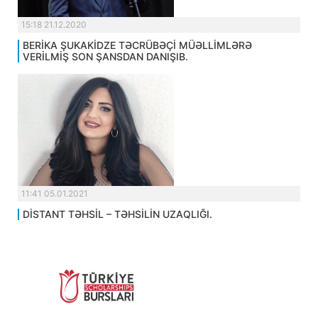
15:18 21.12.2020
BERİKA ŞUKAKİDZE TƏCRÜBƏÇİ MÜƏLLİMLƏRƏ
VERİLMİŞ SON ŞANSDAN DANIŞIB.
11:41 05.01.2021
DİSTANT TƏHSİL – TƏHSİLİN UZAQLIĞI.