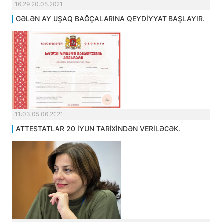
16:29 20.05.2021
GƏLƏN AY UŞAQ BAĞÇALARINA QEYDİYYAT BAŞLAYIR.
11:03 05.06.2021
ATTESTATLAR 20 İYUN TARİXİNDƏN VERİLƏCƏK.