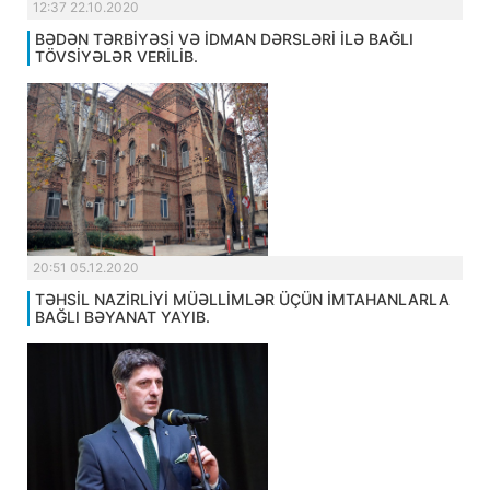
12:37 22.10.2020
BƏDƏN TƏRBİYƏSİ VƏ İDMAN DƏRSLƏRİ İLƏ BAĞLI
TÖVSİYƏLƏR VERİLİB.
20:51 05.12.2020
TƏHSİL NAZİRLİYİ MÜƏLLİMLƏR ÜÇÜN İMTAHANLARLA
BAĞLI BƏYANAT YAYIB.