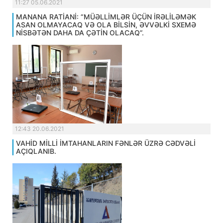
11:27 05.06.2021
MANANA RATİANİ: “MÜƏLLİMLƏR ÜÇÜN İRƏLİLƏMƏK
ASAN OLMAYACAQ VƏ OLA BİLSİN, ƏVVƏLKİ SXEMƏ
NİSBƏTƏN DAHA DA ÇƏTİN OLACAQ”.
12:43 20.06.2021
VAHİD MİLLİ İMTAHANLARIN FƏNLƏR ÜZRƏ CƏDVƏLİ
AÇIQLANIB.