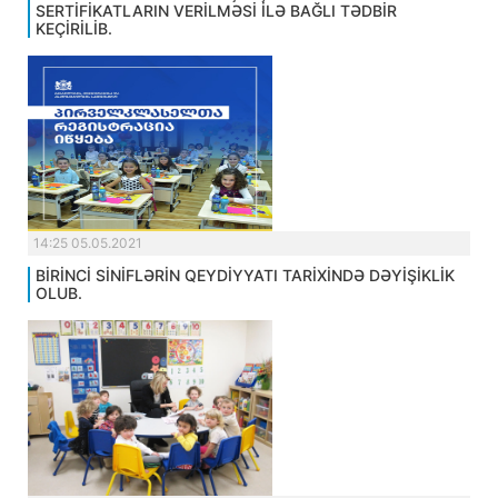
SERTİFİKATLARIN VERİLMƏSİ İLƏ BAĞLI TƏDBİR
KEÇİRİLİB.
14:25 05.05.2021
BİRİNCİ SİNİFLƏRİN QEYDİYYATI TARİXİNDƏ DƏYİŞİKLİK
OLUB.