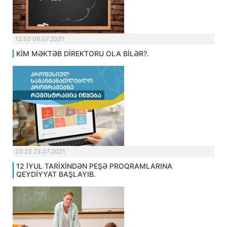
12:53 06.07.2021
KİM MƏKTƏB DİREKTORU OLA BİLƏR?.
23:23 23.07.2021
12 İYUL TARİXİNDƏN PEŞƏ PROQRAMLARINA
QEYDİYYAT BAŞLAYIB.