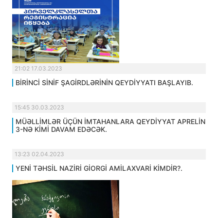
21:02 17.03.2023
BİRİNCİ SİNİF ŞAGİRDLƏRİNİN QEYDİYYATI BAŞLAYIB.
15:45 30.03.2023
MÜƏLLİMLƏR ÜÇÜN İMTAHANLARA QEYDİYYAT APRELİN
3-NƏ KİMİ DAVAM EDƏCƏK.
13:23 02.04.2023
YENİ TƏHSİL NAZİRİ GİORGİ AMİLAXVARİ KİMDİR?.