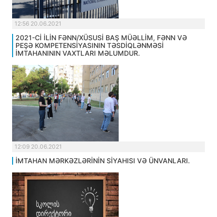
12:56 20.06.2021
2021-Cİ İLİN FƏNN/XÜSUSİ BAŞ MÜƏLLİM, FƏNN VƏ
PEŞƏ KOMPETENSİYASININ TƏSDİQLƏNMƏSİ
İMTAHANININ VAXTLARI MƏLUMDUR.
12:09 20.06.2021
İMTAHAN MƏRKƏZLƏRİNİN SİYAHISI VƏ ÜNVANLARI.