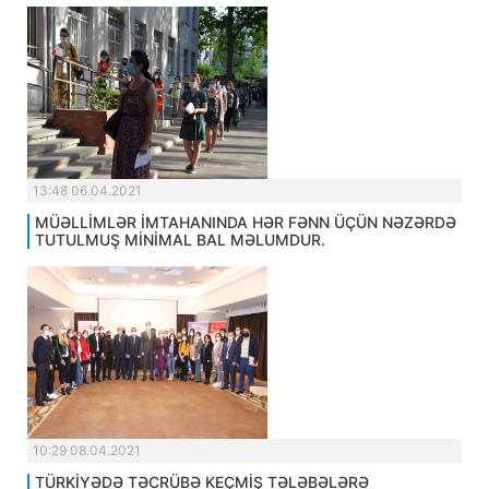
13:48 06.04.2021
MÜƏLLİMLƏR İMTAHANINDA HƏR FƏNN ÜÇÜN NƏZƏRDƏ
TUTULMUŞ MİNİMAL BAL MƏLUMDUR.
10:29 08.04.2021
TÜRKİYƏDƏ TƏCRÜBƏ KEÇMİŞ TƏLƏBƏLƏRƏ