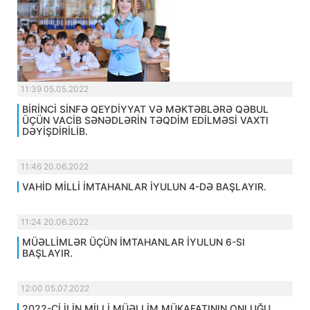
11:39 05.05.2022
BİRİNCİ SİNFƏ QEYDİYYAT VƏ MƏKTƏBLƏRƏ QƏBUL
ÜÇÜN VACİB SƏNƏDLƏRİN TƏQDİM EDİLMƏSİ VAXTI
DƏYİŞDİRİLİB.
11:46 20.06.2022
VAHİD MİLLİ İMTAHANLAR İYULUN 4-DƏ BAŞLAYIR.
11:24 20.06.2022
MÜƏLLİMLƏR ÜÇÜN İMTAHANLAR İYULUN 6-SI
BAŞLAYIR.
12:00 05.07.2022
2022-Cİ İLİN MİLLİ MÜƏLLİM MÜKAFATININ ONLUĞU