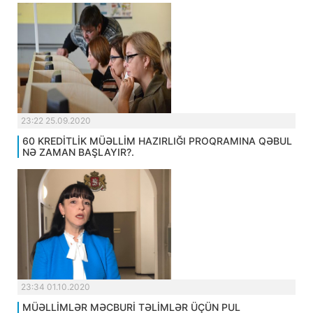
23:22 25.09.2020
60 KREDİTLİK MÜƏLLİM HAZIRLIĞI PROQRAMINA QƏBUL
NƏ ZAMAN BAŞLAYIR?.
23:34 01.10.2020
MÜƏLLİMLƏR MƏCBURİ TƏLİMLƏR ÜÇÜN PUL