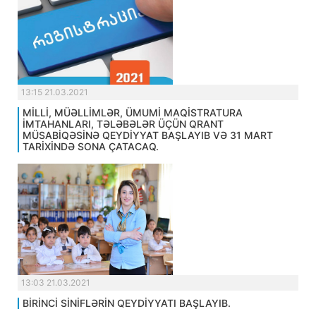
13:15 21.03.2021
MİLLİ, MÜƏLLİMLƏR, ÜMUMİ MAQİSTRATURA
İMTAHANLARI, TƏLƏBƏLƏR ÜÇÜN QRANT
MÜSABİQƏSİNƏ QEYDİYYAT BAŞLAYIB VƏ 31 MART
TARİXİNDƏ SONA ÇATACAQ.
13:03 21.03.2021
BİRİNCİ SİNİFLƏRİN QEYDİYYATI BAŞLAYIB.