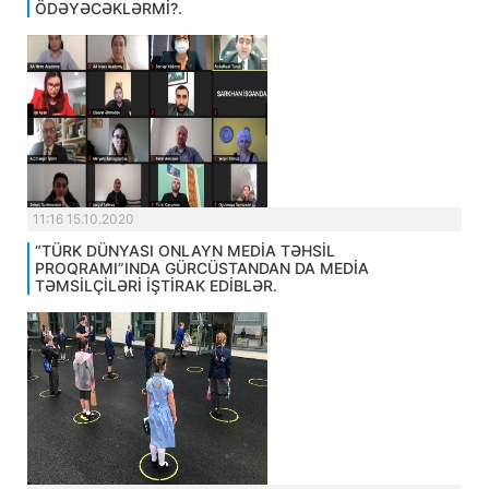
ÖDƏYƏCƏKLƏRMİ?.
11:16 15.10.2020
“TÜRK DÜNYASI ONLAYN MEDİA TƏHSİL
PROQRAMI”INDA GÜRCÜSTANDAN DA MEDİA
TƏMSİLÇİLƏRİ İŞTİRAK EDİBLƏR.