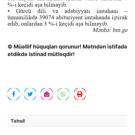
%-i keçidi aşa bilməyib.
• Gürcü dili və ədəbiyyatı imtahanı –
ümumilikdə 39074 abituriyent imtahanda iştirak
edib, onlardan 3 %-i keçidi aşa bilməyib.
Mənbə: bm.ge
© Müəllif hüquqları qorunur! Mətndən istifadə
etdikdə istinad mütləqdir!
Təhsil