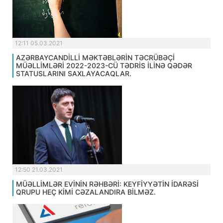
12:11 05.03.2021
AZƏRBAYCANDİLLİ MƏKTƏBLƏRİN TƏCRÜBƏÇİ
MÜƏLLİMLƏRİ 2022-2023-CÜ TƏDRİS İLİNƏ QƏDƏR
STATUSLARINI SAXLAYACAQLAR.
12:50 21.03.2021
MÜƏLLİMLƏR EVİNİN RƏHBƏRİ: KEYFİYYƏTİN İDARƏSİ
QRUPU HEÇ KİMİ CƏZALANDIRA BİLMƏZ.