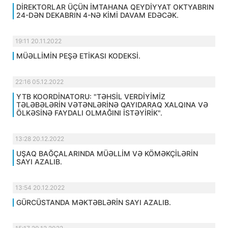
DİREKTORLAR ÜÇÜN İMTAHANA QEYDİYYAT OKTYABRIN
24-DƏN DEKABRIN 4-NƏ KİMİ DAVAM EDƏCƏK.
19:11 20.11.2022
MÜƏLLİMİN PEŞƏ ETİKASI KODEKSİ.
22:16 05.12.2022
YTB KOORDİNATORU: "TƏHSİL VERDİYİMİZ
TƏLƏBƏLƏRİN VƏTƏNLƏRİNƏ QAYIDARAQ XALQINA VƏ
ÖLKƏSİNƏ FAYDALI OLMAĞINI İSTƏYİRİK".
13:28 20.12.2022
UŞAQ BAĞÇALARINDA MÜƏLLİM VƏ KÖMƏKÇİLƏRİN
SAYI AZALIB.
13:54 20.12.2022
GÜRCÜSTANDA MƏKTƏBLƏRİN SAYI AZALIB.