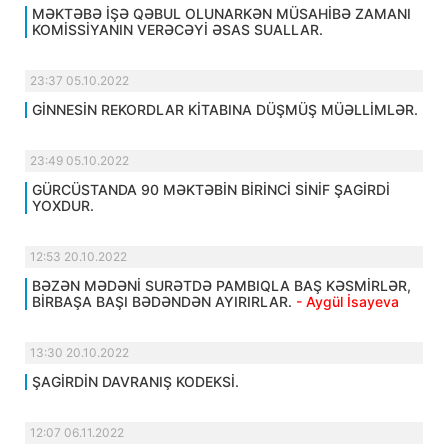
MƏKTƏBƏ İŞƏ QƏBUL OLUNARKƏN MÜSAHİBƏ ZAMANI
KOMİSSİYANIN VERƏCƏYİ ƏSAS SUALLAR.
23:37 05.10.2022
GİNNESİN REKORDLAR KİTABINA DÜŞMÜŞ MÜƏLLİMLƏR.
23:49 05.10.2022
GÜRCÜSTANDA 90 MƏKTƏBİN BİRİNCİ SİNİF ŞAGİRDİ
YOXDUR.
12:53 20.10.2022
BƏZƏN MƏDƏNİ SURƏTDƏ PAMBIQLA BAŞ KƏSMİRLƏR,
BİRBAŞA BAŞI BƏDƏNDƏN AYIRIRLAR.
- Aygül İsayeva
13:30 20.10.2022
ŞAGİRDİN DAVRANIŞ KODEKSİ.
12:07 06.11.2022