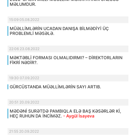
MƏLUMDUR.
15:09 05.08.2022
MÜƏLLİMLƏRİN UCADAN DANIŞA BİLMƏDİYİ ÜÇ
PROBLEMLİ MƏSƏLƏ.
22:06 23.08.2022
MƏKTƏBLİ FORMASI OLMALIDIRMI? – DİREKTORLARIN
FİKRİ NƏDİR?.
19:30 07.09.2022
GÜRCÜSTANDA MÜƏLLİMLƏRİN SAYI ARTIB.
20:51 20.09.2022
MƏDƏNİ SURƏTDƏ PAMBIQLA ELƏ BAŞ KƏSƏRLƏR Kİ,
HEÇ RUHUN DA İNCİMƏZ.
- Aygül İsayeva
21:55 20.09.2022