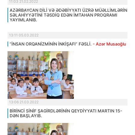
11:03 21.02.2022
AZƏRBAYCAN DİLİ VƏ ƏDƏBİYYATI ÜZRƏ MÜƏLLİMLƏRİN
SƏLAHİYYƏTİNİ TƏSDİQ EDƏN İMTAHAN PROQRAMI
YAYIMLANIB.
13:11 05.03.2022
“İNSAN ORQANİZMİNİN İNKİŞAFI” FƏSLİ.
- Azər Musaoğlu
13:06 21.03.2022
BİRİNCİ SİNİF ŞAGİRDLƏRİNİN QEYDİYYATI MARTIN 15-
DƏN BAŞLAYIB.