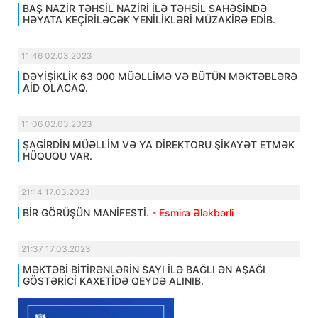
BAŞ NAZİR TƏHSİL NAZİRİ İLƏ TƏHSİL SAHƏSİNDƏ
HƏYATA KEÇİRİLƏCƏK YENİLİKLƏRİ MÜZAKİRƏ EDİB.
11:46 02.03.2023
DƏYİŞİKLİK 63 000 MÜƏLLİMƏ VƏ BÜTÜN MƏKTƏBLƏRƏ
AİD OLACAQ.
11:06 02.03.2023
ŞAGİRDİN MÜƏLLİM VƏ YA DİREKTORU ŞİKAYƏT ETMƏK
HÜQUQU VAR.
21:14 17.03.2023
BİR GÖRÜŞÜN MANİFESTİ.
- Esmira Ələkbərli
21:37 17.03.2023
MƏKTƏBİ BİTİRƏNLƏRİN SAYI İLƏ BAĞLI ƏN AŞAĞI
GÖSTƏRİCİ KAXETİDƏ QEYDƏ ALINIB.