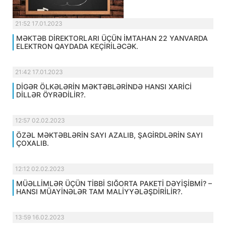
21:52 17.01.2023
MƏKTƏB DİREKTORLARI ÜÇÜN İMTAHAN 22 YANVARDA
ELEKTRON QAYDADA KEÇİRİLƏCƏK.
21:42 17.01.2023
DİGƏR ÖLKƏLƏRİN MƏKTƏBLƏRİNDƏ HANSI XARİCİ
DİLLƏR ÖYRƏDİLİR?.
12:57 02.02.2023
ÖZƏL MƏKTƏBLƏRİN SAYI AZALIB, ŞAGİRDLƏRİN SAYI
ÇOXALIB.
12:12 02.02.2023
MÜƏLLİMLƏR ÜÇÜN TİBBİ SIĞORTA PAKETİ DƏYİŞİBMİ? –
HANSI MÜAYİNƏLƏR TAM MALİYYƏLƏŞDİRİLİR?.
13:59 16.02.2023