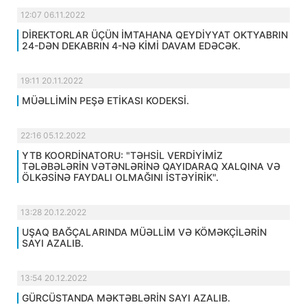
12:07 06.11.2022
DİREKTORLAR ÜÇÜN İMTAHANA QEYDİYYAT OKTYABRIN
24-DƏN DEKABRIN 4-NƏ KİMİ DAVAM EDƏCƏK.
19:11 20.11.2022
MÜƏLLİMİN PEŞƏ ETİKASI KODEKSİ.
22:16 05.12.2022
YTB KOORDİNATORU: "TƏHSİL VERDİYİMİZ
TƏLƏBƏLƏRİN VƏTƏNLƏRİNƏ QAYIDARAQ XALQINA VƏ
ÖLKƏSİNƏ FAYDALI OLMAĞINI İSTƏYİRİK".
13:28 20.12.2022
UŞAQ BAĞÇALARINDA MÜƏLLİM VƏ KÖMƏKÇİLƏRİN
SAYI AZALIB.
13:54 20.12.2022
GÜRCÜSTANDA MƏKTƏBLƏRİN SAYI AZALIB.