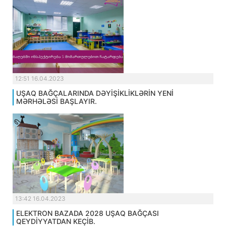
12:51 16.04.2023
UŞAQ BAĞÇALARINDA DƏYİŞİKLİKLƏRİN YENİ
MƏRHƏLƏSİ BAŞLAYIR.
13:42 16.04.2023
ELEKTRON BAZADA 2028 UŞAQ BAĞÇASI
QEYDİYYATDAN KEÇİB.