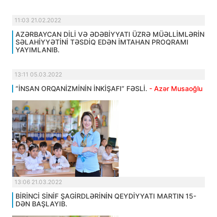
11:03 21.02.2022
AZƏRBAYCAN DİLİ VƏ ƏDƏBİYYATI ÜZRƏ MÜƏLLİMLƏRİN
SƏLAHİYYƏTİNİ TƏSDİQ EDƏN İMTAHAN PROQRAMI
YAYIMLANIB.
13:11 05.03.2022
“İNSAN ORQANİZMİNİN İNKİŞAFI” FƏSLİ.
- Azər Musaoğlu
13:06 21.03.2022
BİRİNCİ SİNİF ŞAGİRDLƏRİNİN QEYDİYYATI MARTIN 15-
DƏN BAŞLAYIB.