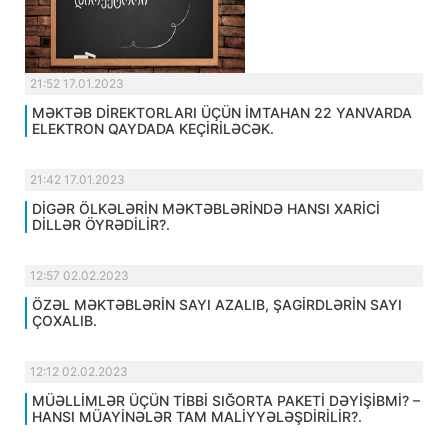
21:52 17.01.2023
MƏKTƏB DİREKTORLARI ÜÇÜN İMTAHAN 22 YANVARDA
ELEKTRON QAYDADA KEÇİRİLƏCƏK.
21:42 17.01.2023
DİGƏR ÖLKƏLƏRİN MƏKTƏBLƏRİNDƏ HANSI XARİCİ
DİLLƏR ÖYRƏDİLİR?.
12:57 02.02.2023
ÖZƏL MƏKTƏBLƏRİN SAYI AZALIB, ŞAGİRDLƏRİN SAYI
ÇOXALIB.
12:12 02.02.2023
MÜƏLLİMLƏR ÜÇÜN TİBBİ SIĞORTA PAKETİ DƏYİŞİBMİ? –
HANSI MÜAYİNƏLƏR TAM MALİYYƏLƏŞDİRİLİR?.