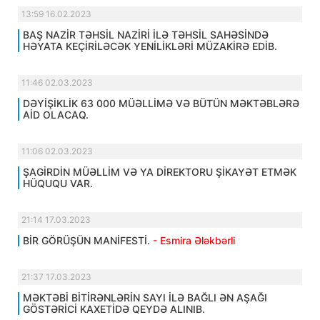
13:59 16.02.2023
BAŞ NAZİR TƏHSİL NAZİRİ İLƏ TƏHSİL SAHƏSİNDƏ
HƏYATA KEÇİRİLƏCƏK YENİLİKLƏRİ MÜZAKİRƏ EDİB.
11:46 02.03.2023
DƏYİŞİKLİK 63 000 MÜƏLLİMƏ VƏ BÜTÜN MƏKTƏBLƏRƏ
AİD OLACAQ.
11:06 02.03.2023
ŞAGİRDİN MÜƏLLİM VƏ YA DİREKTORU ŞİKAYƏT ETMƏK
HÜQUQU VAR.
21:14 17.03.2023
BİR GÖRÜŞÜN MANİFESTİ.
- Esmira Ələkbərli
21:37 17.03.2023
MƏKTƏBİ BİTİRƏNLƏRİN SAYI İLƏ BAĞLI ƏN AŞAĞI
GÖSTƏRİCİ KAXETİDƏ QEYDƏ ALINIB.