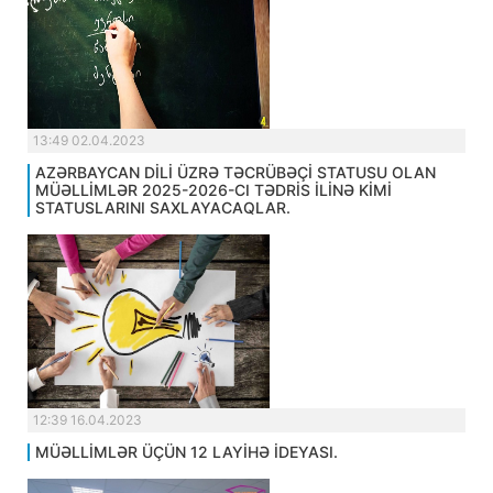
13:49 02.04.2023
AZƏRBAYCAN DİLİ ÜZRƏ TƏCRÜBƏÇİ STATUSU OLAN
MÜƏLLİMLƏR 2025-2026-CI TƏDRİS İLİNƏ KİMİ
STATUSLARINI SAXLAYACAQLAR.
12:39 16.04.2023
MÜƏLLİMLƏR ÜÇÜN 12 LAYİHƏ İDEYASI.