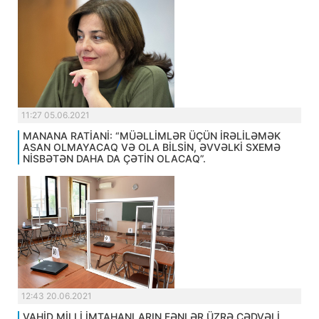
11:27 05.06.2021
MANANA RATİANİ: “MÜƏLLİMLƏR ÜÇÜN İRƏLİLƏMƏK
ASAN OLMAYACAQ VƏ OLA BİLSİN, ƏVVƏLKİ SXEMƏ
NİSBƏTƏN DAHA DA ÇƏTİN OLACAQ”.
12:43 20.06.2021
VAHİD MİLLİ İMTAHANLARIN FƏNLƏR ÜZRƏ CƏDVƏLİ