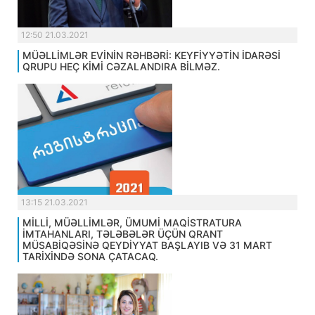
12:50 21.03.2021
MÜƏLLİMLƏR EVİNİN RƏHBƏRİ: KEYFİYYƏTİN İDARƏSİ
QRUPU HEÇ KİMİ CƏZALANDIRA BİLMƏZ.
13:15 21.03.2021
MİLLİ, MÜƏLLİMLƏR, ÜMUMİ MAQİSTRATURA
İMTAHANLARI, TƏLƏBƏLƏR ÜÇÜN QRANT
MÜSABİQƏSİNƏ QEYDİYYAT BAŞLAYIB VƏ 31 MART
TARİXİNDƏ SONA ÇATACAQ.