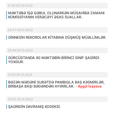
21:55 20.09.2022
MƏKTƏBƏ İŞƏ QƏBUL OLUNARKƏN MÜSAHİBƏ ZAMANI
KOMİSSİYANIN VERƏCƏYİ ƏSAS SUALLAR.
23:37 05.10.2022
GİNNESİN REKORDLAR KİTABINA DÜŞMÜŞ MÜƏLLİMLƏR.
23:49 05.10.2022
GÜRCÜSTANDA 90 MƏKTƏBİN BİRİNCİ SİNİF ŞAGİRDİ
YOXDUR.
12:53 20.10.2022
BƏZƏN MƏDƏNİ SURƏTDƏ PAMBIQLA BAŞ KƏSMİRLƏR,
BİRBAŞA BAŞI BƏDƏNDƏN AYIRIRLAR.
- Aygül İsayeva
13:30 20.10.2022
ŞAGİRDİN DAVRANIŞ KODEKSİ.