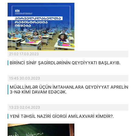
21:02 17.03.2023
BİRİNCİ SİNİF ŞAGİRDLƏRİNİN QEYDİYYATI BAŞLAYIB.
15:45 30.03.2023
MÜƏLLİMLƏR ÜÇÜN İMTAHANLARA QEYDİYYAT APRELİN
3-NƏ KİMİ DAVAM EDƏCƏK.
13:23 02.04.2023
YENİ TƏHSİL NAZİRİ GİORGİ AMİLAXVARİ KİMDİR?.