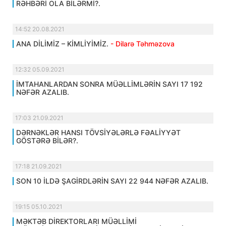
RƏHBƏRİ OLA BİLƏRMİ?.
14:52 20.08.2021
ANA DİLİMİZ – KİMLİYİMİZ.
- Dilarə Təhməzova
12:32 05.09.2021
İMTAHANLARDAN SONRA MÜƏLLİMLƏRİN SAYI 17 192
NƏFƏR AZALIB.
17:03 21.09.2021
DƏRNƏKLƏR HANSI TÖVSİYƏLƏRLƏ FƏALİYYƏT
GÖSTƏRƏ BİLƏR?.
17:18 21.09.2021
SON 10 İLDƏ ŞAGİRDLƏRİN SAYI 22 944 NƏFƏR AZALIB.
19:15 05.10.2021
MƏKTƏB DİREKTORLARI MÜƏLLİMİ