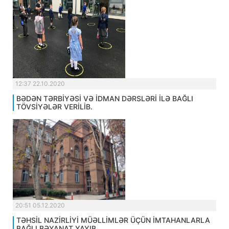
12:37 22.10.2020
BƏDƏN TƏRBİYƏSİ VƏ İDMAN DƏRSLƏRİ İLƏ BAĞLI
TÖVSİYƏLƏR VERİLİB.
20:51 05.12.2020
TƏHSİL NAZİRLİYİ MÜƏLLİMLƏR ÜÇÜN İMTAHANLARLA
BAĞLI BƏYANAT YAYIB.