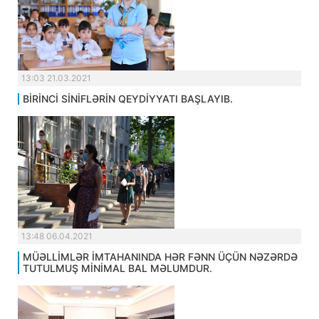
13:03 21.03.2021
BİRİNCİ SİNİFLƏRİN QEYDİYYATI BAŞLAYIB.
13:48 06.04.2021
MÜƏLLİMLƏR İMTAHANINDA HƏR FƏNN ÜÇÜN NƏZƏRDƏ
TUTULMUŞ MİNİMAL BAL MƏLUMDUR.