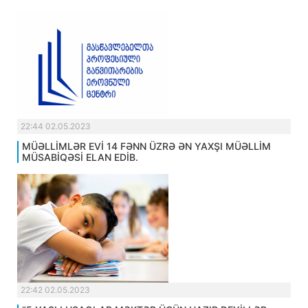
22:44 02.05.2023
MÜƏLLİMLƏR EVİ 14 FƏNN ÜZRƏ ƏN YAXŞI MÜƏLLİM
MÜSABİQƏSİ ELAN EDİB.
22:42 02.05.2023