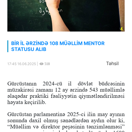
BİR İL ƏRZİNDƏ 108 MÜƏLLİM MENTOR
STATUSU ALIB
Təhsil
17:45 16.06.2025 |
518
Gürcüstanın 2024-cü il dövlət büdcəsinin
müzakirəsi zamanı 12 ay ərzində 543 müəllimlə
əlaqədar praktiki fəaliyyətin qiymətləndirilməsi
həyata keçirilib.
Gürcüstan parlamentinə 2025-ci ilin may ayının
sonunda daxil olmuş sənədlərdən aydın olur ki,
“Müəllim və direktor peşəsinin tənzimlənməsi”