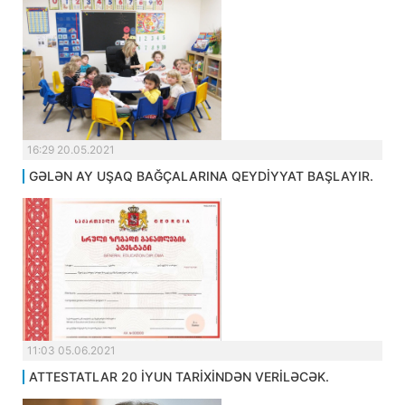
16:29 20.05.2021
GƏLƏN AY UŞAQ BAĞÇALARINA QEYDİYYAT BAŞLAYIR.
11:03 05.06.2021
ATTESTATLAR 20 İYUN TARİXİNDƏN VERİLƏCƏK.