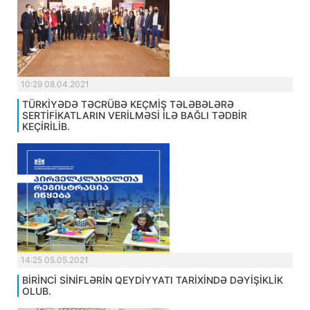
10:29 08.04.2021
TÜRKİYƏDƏ TƏCRÜBƏ KEÇMİŞ TƏLƏBƏLƏRƏ
SERTİFİKATLARIN VERİLMƏSİ İLƏ BAĞLI TƏDBİR
KEÇİRİLİB.
14:25 05.05.2021
BİRİNCİ SİNİFLƏRİN QEYDİYYATI TARİXİNDƏ DƏYİŞİKLİK
OLUB.