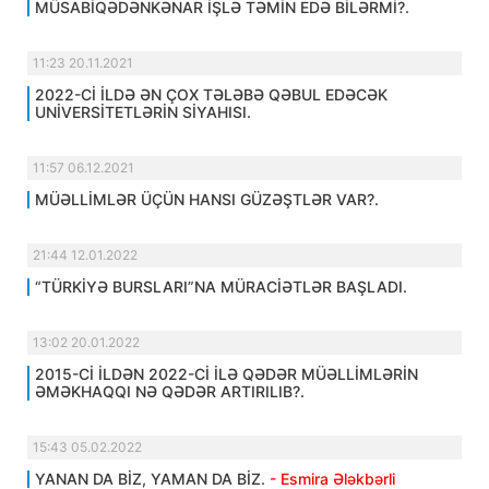
MÜSABİQƏDƏNKƏNAR İŞLƏ TƏMİN EDƏ BİLƏRMİ?.
11:23 20.11.2021
2022-Cİ İLDƏ ƏN ÇOX TƏLƏBƏ QƏBUL EDƏCƏK
UNİVERSİTETLƏRİN SİYAHISI.
11:57 06.12.2021
MÜƏLLİMLƏR ÜÇÜN HANSI GÜZƏŞTLƏR VAR?.
21:44 12.01.2022
“TÜRKİYƏ BURSLARI”NA MÜRACİƏTLƏR BAŞLADI.
13:02 20.01.2022
2015-Cİ İLDƏN 2022-Cİ İLƏ QƏDƏR MÜƏLLİMLƏRİN
ƏMƏKHAQQI NƏ QƏDƏR ARTIRILIB?.
15:43 05.02.2022
YANAN DA BİZ, YAMAN DA BİZ.
- Esmira Ələkbərli