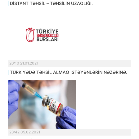
DİSTANT TƏHSİL – TƏHSİLİN UZAQLIĞI.
20:10 21.01.2021
TÜRKİYƏDƏ TƏHSİL ALMAQ İSTƏYƏNLƏRİN NƏZƏRİNƏ.
23:42 05.02.2021