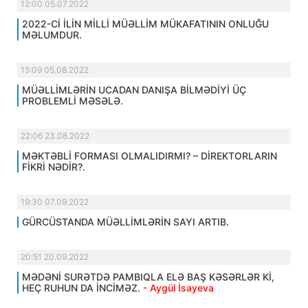
12:00 05.07.2022
2022-Cİ İLİN MİLLİ MÜƏLLİM MÜKAFATININ ONLUĞU
MƏLUMDUR.
15:09 05.08.2022
MÜƏLLİMLƏRİN UCADAN DANIŞA BİLMƏDİYİ ÜÇ
PROBLEMLİ MƏSƏLƏ.
22:06 23.08.2022
MƏKTƏBLİ FORMASI OLMALIDIRMI? – DİREKTORLARIN
FİKRİ NƏDİR?.
19:30 07.09.2022
GÜRCÜSTANDA MÜƏLLİMLƏRİN SAYI ARTIB.
20:51 20.09.2022
MƏDƏNİ SURƏTDƏ PAMBIQLA ELƏ BAŞ KƏSƏRLƏR Kİ,
HEÇ RUHUN DA İNCİMƏZ.
- Aygül İsayeva