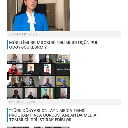
23:34 01.10.2020
MÜƏLLİMLƏR MƏCBURİ TƏLİMLƏR ÜÇÜN PUL
ÖDƏYƏCƏKLƏRMİ?.
11:16 15.10.2020
“TÜRK DÜNYASI ONLAYN MEDİA TƏHSİL
PROQRAMI”INDA GÜRCÜSTANDAN DA MEDİA
TƏMSİLÇİLƏRİ İŞTİRAK EDİBLƏR.