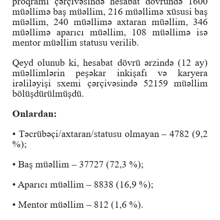
proqramı çərçivəsində hesabat dövründə 1600
müəllimə baş müəllim, 216 müəllimə xüsusi baş
müəllim, 240 müəllimə axtaran müəllim, 346
müəllimə aparıcı müəllim, 108 müəllimə isə
mentor müəllim statusu verilib.
Qeyd olunub ki, hesabat dövrü ərzində (12 ay)
müəllimlərin peşəkar inkişafı və karyera
irəliləyişi sxemi çərçivəsində 52159 müəllim
bölüşdürülmüşdü.
Onlardan:
• Təcrübəçi/axtaran/statusu olmayan – 4782 (9,2
%);
• Baş müəllim – 37727 (72,3 %);
• Aparıcı müəllim – 8838 (16,9 %);
• Mentor müəllim – 812 (1,6 %).