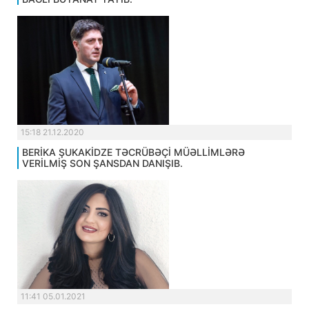
15:18 21.12.2020
BERİKA ŞUKAKİDZE TƏCRÜBƏÇİ MÜƏLLİMLƏRƏ
VERİLMİŞ SON ŞANSDAN DANIŞIB.
11:41 05.01.2021