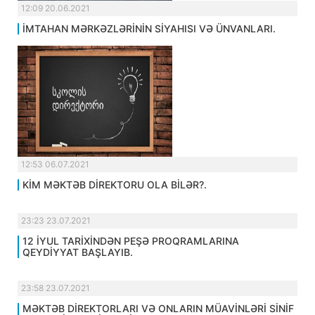
12:09 20.06.2021
İMTAHAN MƏRKƏZLƏRİNİN SİYAHISI VƏ ÜNVANLARI.
12:53 06.07.2021
KİM MƏKTƏB DİREKTORU OLA BİLƏR?.
23:23 23.07.2021
12 İYUL TARİXİNDƏN PEŞƏ PROQRAMLARINA
QEYDİYYAT BAŞLAYIB.
23:58 23.07.2021
MƏKTƏB DİREKTORLARI VƏ ONLARIN MÜAVİNLƏRİ SİNİF