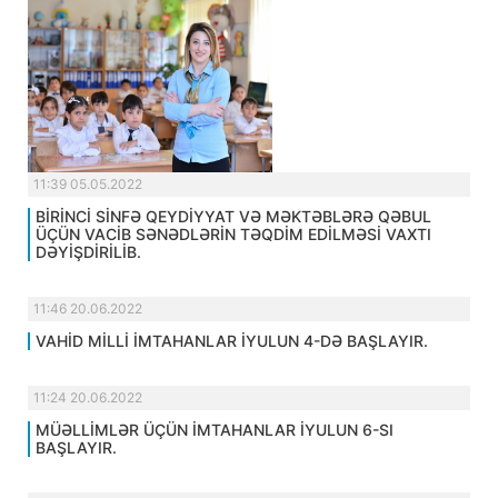
11:39 05.05.2022
BİRİNCİ SİNFƏ QEYDİYYAT VƏ MƏKTƏBLƏRƏ QƏBUL
ÜÇÜN VACİB SƏNƏDLƏRİN TƏQDİM EDİLMƏSİ VAXTI
DƏYİŞDİRİLİB.
11:46 20.06.2022
VAHİD MİLLİ İMTAHANLAR İYULUN 4-DƏ BAŞLAYIR.
11:24 20.06.2022
MÜƏLLİMLƏR ÜÇÜN İMTAHANLAR İYULUN 6-SI
BAŞLAYIR.