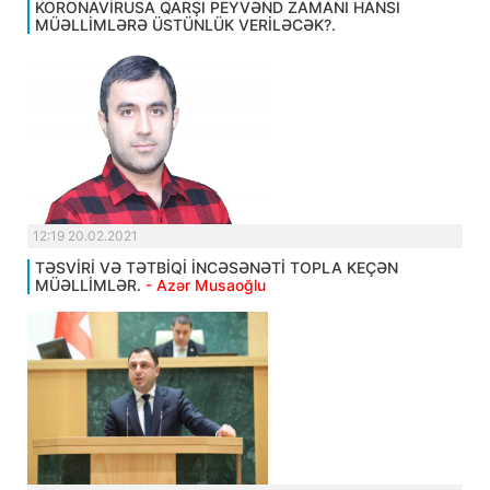
KORONAVİRUSA QARŞI PEYVƏND ZAMANI HANSI
MÜƏLLİMLƏRƏ ÜSTÜNLÜK VERİLƏCƏK?.
12:19 20.02.2021
TƏSVİRİ VƏ TƏTBİQİ İNCƏSƏNƏTİ TOPLA KEÇƏN
MÜƏLLİMLƏR.
- Azər Musaoğlu