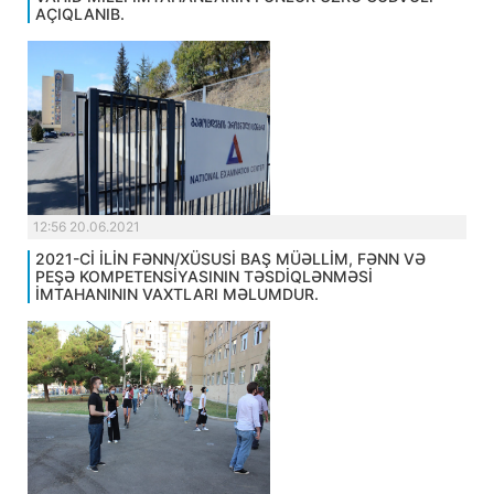
AÇIQLANIB.
12:56 20.06.2021
2021-Cİ İLİN FƏNN/XÜSUSİ BAŞ MÜƏLLİM, FƏNN VƏ
PEŞƏ KOMPETENSİYASININ TƏSDİQLƏNMƏSİ
İMTAHANININ VAXTLARI MƏLUMDUR.