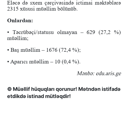
Eləcə də sxem çərçivəsində ictimai məktəblərə
2315 xüsusi müəllim bölünüb.
Onlardan:
• Təcrübəçi/statusu olmayan – 629 (27,2 %)
müəllim;
• Baş müəllim – 1676 (72,4 %);
• Aparıcı müəllim – 10 (0,4 %).
Mənbə: edu.aris.ge
© Müəllif hüquqları qorunur! Mətndən istifadə
etdikdə istinad mütləqdir!