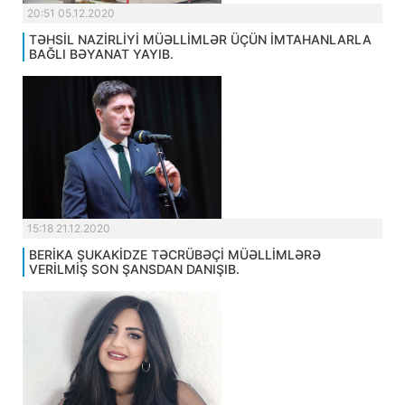
20:51 05.12.2020
TƏHSİL NAZİRLİYİ MÜƏLLİMLƏR ÜÇÜN İMTAHANLARLA
BAĞLI BƏYANAT YAYIB.
15:18 21.12.2020
BERİKA ŞUKAKİDZE TƏCRÜBƏÇİ MÜƏLLİMLƏRƏ
VERİLMİŞ SON ŞANSDAN DANIŞIB.