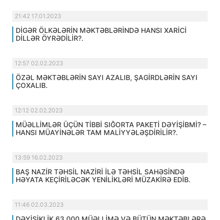
21:42 17.01.2023
DİGƏR ÖLKƏLƏRİN MƏKTƏBLƏRİNDƏ HANSI XARİCİ
DİLLƏR ÖYRƏDİLİR?.
12:57 02.02.2023
ÖZƏL MƏKTƏBLƏRİN SAYI AZALIB, ŞAGİRDLƏRİN SAYI
ÇOXALIB.
12:12 02.02.2023
MÜƏLLİMLƏR ÜÇÜN TİBBİ SIĞORTA PAKETİ DƏYİŞİBMİ? –
HANSI MÜAYİNƏLƏR TAM MALİYYƏLƏŞDİRİLİR?.
13:59 16.02.2023
BAŞ NAZİR TƏHSİL NAZİRİ İLƏ TƏHSİL SAHƏSİNDƏ
HƏYATA KEÇİRİLƏCƏK YENİLİKLƏRİ MÜZAKİRƏ EDİB.
11:46 02.03.2023
DƏYİŞİKLİK 63 000 MÜƏLLİMƏ VƏ BÜTÜN MƏKTƏBLƏRƏ