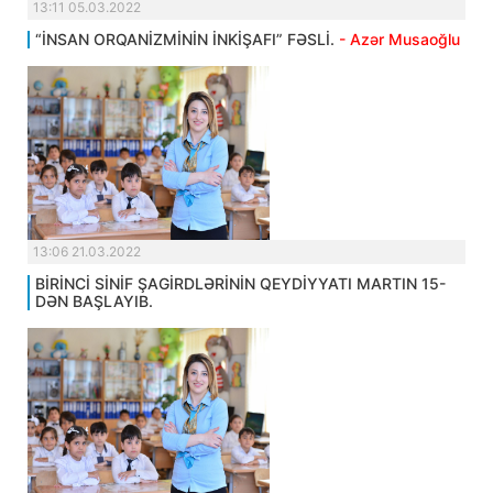
13:11 05.03.2022
“İNSAN ORQANİZMİNİN İNKİŞAFI” FƏSLİ.
- Azər Musaoğlu
13:06 21.03.2022
BİRİNCİ SİNİF ŞAGİRDLƏRİNİN QEYDİYYATI MARTIN 15-
DƏN BAŞLAYIB.