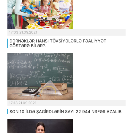
17:03 21.09.2021
DƏRNƏKLƏR HANSI TÖVSİYƏLƏRLƏ FƏALİYYƏT
GÖSTƏRƏ BİLƏR?.
17:18 21.09.2021
SON 10 İLDƏ ŞAGİRDLƏRİN SAYI 22 944 NƏFƏR AZALIB.