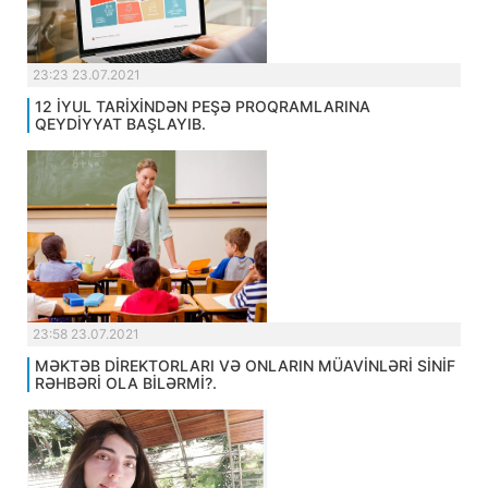
23:23 23.07.2021
12 İYUL TARİXİNDƏN PEŞƏ PROQRAMLARINA
QEYDİYYAT BAŞLAYIB.
23:58 23.07.2021
MƏKTƏB DİREKTORLARI VƏ ONLARIN MÜAVİNLƏRİ SİNİF
RƏHBƏRİ OLA BİLƏRMİ?.