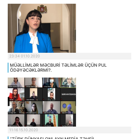
23:34 01.10.2020
MÜƏLLİMLƏR MƏCBURİ TƏLİMLƏR ÜÇÜN PUL
ÖDƏYƏCƏKLƏRMİ?.
11:16 15.10.2020
“TÜRK DÜNYASI ONLAYN MEDİA TƏHSİL