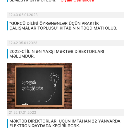
12:40 05.01.2023
“GÜRCÜ DİLİNİ ÖYRƏNƏNLƏR ÜÇÜN PRAKTİK
ÇALIŞMALAR TOPLUSU” KİTABININ TƏQDİMATI OLUB.
12:42 05.01.2023
2022-Cİ İLİN ƏN YAXŞI MƏKTƏB DİREKTORLARI
MƏLUMDUR.
21:52 17.01.2023
MƏKTƏB DİREKTORLARI ÜÇÜN İMTAHAN 22 YANVARDA
ELEKTRON QAYDADA KEÇİRİLƏCƏK.