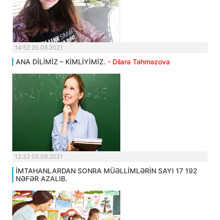
14:52 20.08.2021
ANA DİLİMİZ – KİMLİYİMİZ.
- Dilarə Təhməzova
12:32 05.09.2021
İMTAHANLARDAN SONRA MÜƏLLİMLƏRİN SAYI 17 192
NƏFƏR AZALIB.