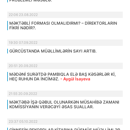
22:06 23.08.2022
MƏKTƏBLİ FORMASI OLMALIDIRMI? – DİREKTORLARIN
FİKRİ NƏDİR?.
19:30 07.09.2022
GÜRCÜSTANDA MÜƏLLİMLƏRİN SAYI ARTIB.
20:51 20.09.2022
MƏDƏNİ SURƏTDƏ PAMBIQLA ELƏ BAŞ KƏSƏRLƏR Kİ,
HEÇ RUHUN DA İNCİMƏZ.
- Aygül İsayeva
21:55 20.09.2022
MƏKTƏBƏ İŞƏ QƏBUL OLUNARKƏN MÜSAHİBƏ ZAMANI
KOMİSSİYANIN VERƏCƏYİ ƏSAS SUALLAR.
23:37 05.10.2022
GİNNESİN REKORDLAR KİTABINA DÜŞMÜŞ MÜƏLLİMLƏR.