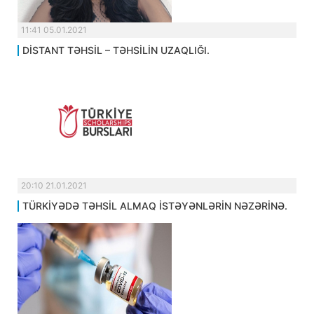
11:41 05.01.2021
DİSTANT TƏHSİL – TƏHSİLİN UZAQLIĞI.
20:10 21.01.2021
TÜRKİYƏDƏ TƏHSİL ALMAQ İSTƏYƏNLƏRİN NƏZƏRİNƏ.