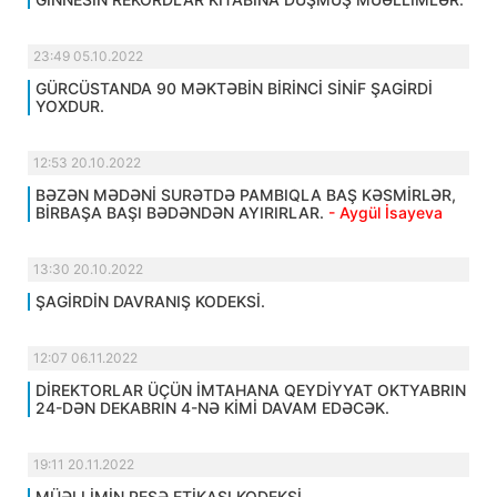
23:49 05.10.2022
GÜRCÜSTANDA 90 MƏKTƏBİN BİRİNCİ SİNİF ŞAGİRDİ
YOXDUR.
12:53 20.10.2022
BƏZƏN MƏDƏNİ SURƏTDƏ PAMBIQLA BAŞ KƏSMİRLƏR,
BİRBAŞA BAŞI BƏDƏNDƏN AYIRIRLAR.
- Aygül İsayeva
13:30 20.10.2022
ŞAGİRDİN DAVRANIŞ KODEKSİ.
12:07 06.11.2022
DİREKTORLAR ÜÇÜN İMTAHANA QEYDİYYAT OKTYABRIN
24-DƏN DEKABRIN 4-NƏ KİMİ DAVAM EDƏCƏK.
19:11 20.11.2022
MÜƏLLİMİN PEŞƏ ETİKASI KODEKSİ.