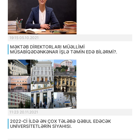
19:15 05.10.2021
MƏKTƏB DİREKTORLARI MÜƏLLİMİ
MÜSABİQƏDƏNKƏNAR İŞLƏ TƏMİN EDƏ BİLƏRMİ?.
11:23 20.11.2021
2022-Cİ İLDƏ ƏN ÇOX TƏLƏBƏ QƏBUL EDƏCƏK
UNİVERSİTETLƏRİN SİYAHISI.