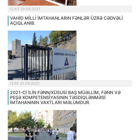
12:43 20.06.2021
VAHİD MİLLİ İMTAHANLARIN FƏNLƏR ÜZRƏ CƏDVƏLİ
AÇIQLANIB.
12:56 20.06.2021
2021-Cİ İLİN FƏNN/XÜSUSİ BAŞ MÜƏLLİM, FƏNN VƏ
PEŞƏ KOMPETENSİYASININ TƏSDİQLƏNMƏSİ
İMTAHANININ VAXTLARI MƏLUMDUR.