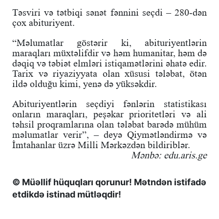
Təsviri və tətbiqi sənət fənnini seçdi – 280-dən
çox abituriyent.
“Məlumatlar göstərir ki, abituriyentlərin
maraqları müxtəlifdir və həm humanitar, həm də
dəqiq və təbiət elmləri istiqamətlərini əhatə edir.
Tarix və riyaziyyata olan xüsusi tələbat, ötən
ildə olduğu kimi, yenə də yüksəkdir.
Abituriyentlərin seçdiyi fənlərin statistikası
onların maraqları, peşəkar prioritetləri və ali
təhsil proqramlarına olan tələbat barədə mühüm
məlumatlar verir”, – deyə Qiymətləndirmə və
İmtahanlar üzrə Milli Mərkəzdən bildiriblər.
Mənbə: edu.aris.ge
© Müəllif hüquqları qorunur! Mətndən istifadə
etdikdə istinad mütləqdir!