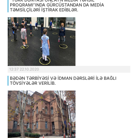
PROQRAMI”INDA GÜRCÜSTANDAN DA MEDİA
TƏMSİLÇİLƏRİ İŞTİRAK EDİBLƏR.
12:37 22.10.2020
BƏDƏN TƏRBİYƏSİ VƏ İDMAN DƏRSLƏRİ İLƏ BAĞLI
TÖVSİYƏLƏR VERİLİB.