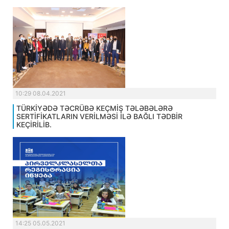
10:29 08.04.2021
TÜRKİYƏDƏ TƏCRÜBƏ KEÇMİŞ TƏLƏBƏLƏRƏ
SERTİFİKATLARIN VERİLMƏSİ İLƏ BAĞLI TƏDBİR
KEÇİRİLİB.
14:25 05.05.2021