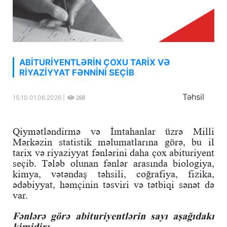
ABİTURİYENTLƏRİN ÇOXU TARİX VƏ
RİYAZİYYAT FƏNNİNİ SEÇİB
Təhsil
15:10 01.06.2026 |
268
Qiymətləndirmə və İmtahanlar üzrə Milli
Mərkəzin statistik məlumatlarına görə, bu il
tarix və riyaziyyat fənlərini daha çox abituriyent
seçib. Tələb olunan fənlər arasında biologiya,
kimya, vətəndaş təhsili, coğrafiya, fizika,
ədəbiyyat, həmçinin təsviri və tətbiqi sənət də
var.
Fənlərə görə abituriyentlərin sayı aşağıdakı
kimidir: