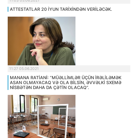
11:03 05.06.2021
ATTESTATLAR 20 İYUN TARİXİNDƏN VERİLƏCƏK.
11:27 05.06.2021
MANANA RATİANİ: “MÜƏLLİMLƏR ÜÇÜN İRƏLİLƏMƏK
ASAN OLMAYACAQ VƏ OLA BİLSİN, ƏVVƏLKİ SXEMƏ
NİSBƏTƏN DAHA DA ÇƏTİN OLACAQ”.