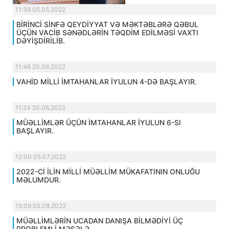
11:39 05.05.2022
BİRİNCİ SİNFƏ QEYDİYYAT VƏ MƏKTƏBLƏRƏ QƏBUL
ÜÇÜN VACİB SƏNƏDLƏRİN TƏQDİM EDİLMƏSİ VAXTI
DƏYİŞDİRİLİB.
11:46 20.06.2022
VAHİD MİLLİ İMTAHANLAR İYULUN 4-DƏ BAŞLAYIR.
11:24 20.06.2022
MÜƏLLİMLƏR ÜÇÜN İMTAHANLAR İYULUN 6-SI
BAŞLAYIR.
12:00 05.07.2022
2022-Cİ İLİN MİLLİ MÜƏLLİM MÜKAFATININ ONLUĞU
MƏLUMDUR.
15:09 05.08.2022
MÜƏLLİMLƏRİN UCADAN DANIŞA BİLMƏDİYİ ÜÇ
PROBLEMLİ MƏSƏLƏ.