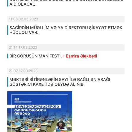
AİD OLACAQ.
11:06 02.03.2023
ŞAGİRDİN MÜƏLLİM VƏ YA DİREKTORU ŞİKAYƏT ETMƏK
HÜQUQU VAR.
21:14 17.03.2023
BİR GÖRÜŞÜN MANİFESTİ.
- Esmira Ələkbərli
21:37 17.03.2023
MƏKTƏBİ BİTİRƏNLƏRİN SAYI İLƏ BAĞLI ƏN AŞAĞI
GÖSTƏRİCİ KAXETİDƏ QEYDƏ ALINIB.