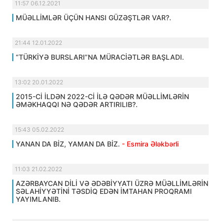
11:57 06.12.2021
MÜƏLLİMLƏR ÜÇÜN HANSI GÜZƏŞTLƏR VAR?.
21:44 12.01.2022
“TÜRKİYƏ BURSLARI”NA MÜRACİƏTLƏR BAŞLADI.
13:02 20.01.2022
2015-Cİ İLDƏN 2022-Cİ İLƏ QƏDƏR MÜƏLLİMLƏRİN
ƏMƏKHAQQI NƏ QƏDƏR ARTIRILIB?.
15:43 05.02.2022
YANAN DA BİZ, YAMAN DA BİZ.
- Esmira Ələkbərli
11:03 21.02.2022
AZƏRBAYCAN DİLİ VƏ ƏDƏBİYYATI ÜZRƏ MÜƏLLİMLƏRİN
SƏLAHİYYƏTİNİ TƏSDİQ EDƏN İMTAHAN PROQRAMI
YAYIMLANIB.