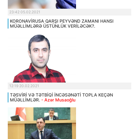
23:42 05.02.2021
KORONAVİRUSA QARŞI PEYVƏND ZAMANI HANSI
MÜƏLLİMLƏRƏ ÜSTÜNLÜK VERİLƏCƏK?.
12:19 20.02.2021
TƏSVİRİ VƏ TƏTBİQİ İNCƏSƏNƏTİ TOPLA KEÇƏN
MÜƏLLİMLƏR.
- Azər Musaoğlu