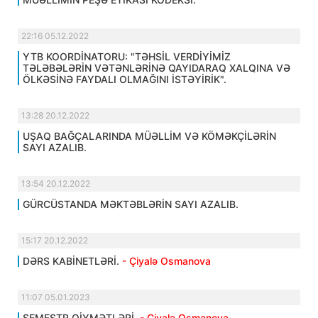
22:16 05.12.2022
YTB KOORDİNATORU: "TƏHSİL VERDİYİMİZ
TƏLƏBƏLƏRİN VƏTƏNLƏRİNƏ QAYIDARAQ XALQINA VƏ
ÖLKƏSİNƏ FAYDALI OLMAĞINI İSTƏYİRİK".
13:28 20.12.2022
UŞAQ BAĞÇALARINDA MÜƏLLİM VƏ KÖMƏKÇİLƏRİN
SAYI AZALIB.
13:54 20.12.2022
GÜRCÜSTANDA MƏKTƏBLƏRİN SAYI AZALIB.
15:17 20.12.2022
DƏRS KABİNETLƏRİ.
- Çiyalə Osmanova
11:07 05.01.2023
SEMESTR QİYMƏTLƏRİ.
- Çiyalə Osmanova