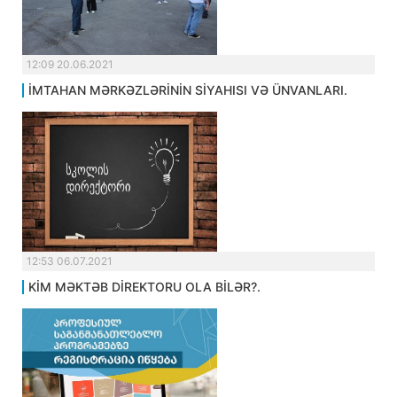
12:09 20.06.2021
İMTAHAN MƏRKƏZLƏRİNİN SİYAHISI VƏ ÜNVANLARI.
12:53 06.07.2021
KİM MƏKTƏB DİREKTORU OLA BİLƏR?.