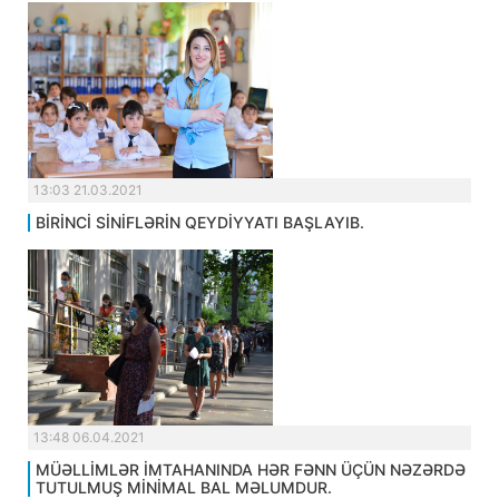
13:03 21.03.2021
BİRİNCİ SİNİFLƏRİN QEYDİYYATI BAŞLAYIB.
13:48 06.04.2021
MÜƏLLİMLƏR İMTAHANINDA HƏR FƏNN ÜÇÜN NƏZƏRDƏ
TUTULMUŞ MİNİMAL BAL MƏLUMDUR.