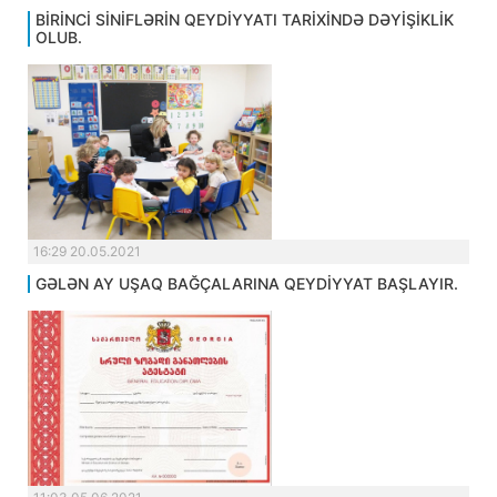
BİRİNCİ SİNİFLƏRİN QEYDİYYATI TARİXİNDƏ DƏYİŞİKLİK
OLUB.
16:29 20.05.2021
GƏLƏN AY UŞAQ BAĞÇALARINA QEYDİYYAT BAŞLAYIR.