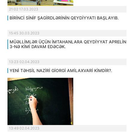
21:02 17.03.2023
BİRİNCİ SİNİF ŞAGİRDLƏRİNİN QEYDİYYATI BAŞLAYIB.
15:45 30.03.2023
MÜƏLLİMLƏR ÜÇÜN İMTAHANLARA QEYDİYYAT APRELİN
3-NƏ KİMİ DAVAM EDƏCƏK.
13:23 02.04.2023
YENİ TƏHSİL NAZİRİ GİORGİ AMİLAXVARİ KİMDİR?.
13:49 02.04.2023