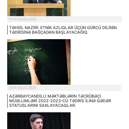
11:10 05.03.2021
TƏHSİL NAZİRİ: ETNİK AZLIQLAR ÜÇÜN GÜRCÜ DİLİNİN
TƏDRİSİNƏ BAĞÇADAN BAŞLAYACAĞIQ.
12:11 05.03.2021
AZƏRBAYCANDİLLİ MƏKTƏBLƏRİN TƏCRÜBƏÇİ
MÜƏLLİMLƏRİ 2022-2023-CÜ TƏDRİS İLİNƏ QƏDƏR
STATUSLARINI SAXLAYACAQLAR.