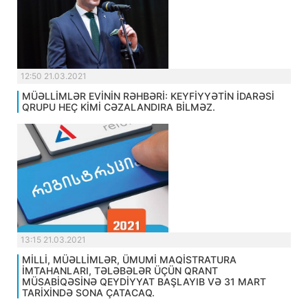
12:50 21.03.2021
MÜƏLLİMLƏR EVİNİN RƏHBƏRİ: KEYFİYYƏTİN İDARƏSİ
QRUPU HEÇ KİMİ CƏZALANDIRA BİLMƏZ.
13:15 21.03.2021
MİLLİ, MÜƏLLİMLƏR, ÜMUMİ MAQİSTRATURA
İMTAHANLARI, TƏLƏBƏLƏR ÜÇÜN QRANT
MÜSABİQƏSİNƏ QEYDİYYAT BAŞLAYIB VƏ 31 MART
TARİXİNDƏ SONA ÇATACAQ.