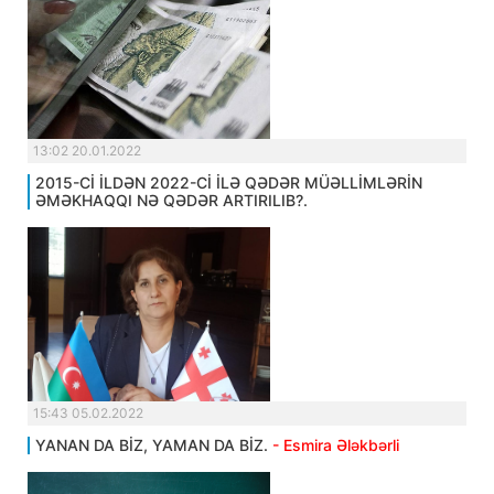
13:02 20.01.2022
2015-Cİ İLDƏN 2022-Cİ İLƏ QƏDƏR MÜƏLLİMLƏRİN
ƏMƏKHAQQI NƏ QƏDƏR ARTIRILIB?.
15:43 05.02.2022
YANAN DA BİZ, YAMAN DA BİZ.
- Esmira Ələkbərli