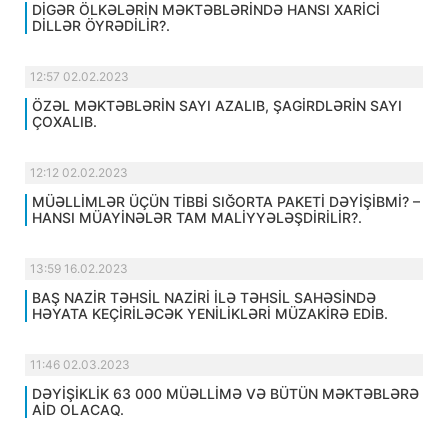
DİGƏR ÖLKƏLƏRİN MƏKTƏBLƏRİNDƏ HANSI XARİCİ
DİLLƏR ÖYRƏDİLİR?.
12:57 02.02.2023
ÖZƏL MƏKTƏBLƏRİN SAYI AZALIB, ŞAGİRDLƏRİN SAYI
ÇOXALIB.
12:12 02.02.2023
MÜƏLLİMLƏR ÜÇÜN TİBBİ SIĞORTA PAKETİ DƏYİŞİBMİ? –
HANSI MÜAYİNƏLƏR TAM MALİYYƏLƏŞDİRİLİR?.
13:59 16.02.2023
BAŞ NAZİR TƏHSİL NAZİRİ İLƏ TƏHSİL SAHƏSİNDƏ
HƏYATA KEÇİRİLƏCƏK YENİLİKLƏRİ MÜZAKİRƏ EDİB.
11:46 02.03.2023
DƏYİŞİKLİK 63 000 MÜƏLLİMƏ VƏ BÜTÜN MƏKTƏBLƏRƏ
AİD OLACAQ.