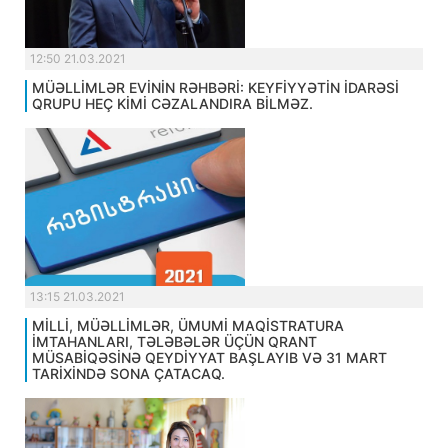
12:50 21.03.2021
MÜƏLLİMLƏR EVİNİN RƏHBƏRİ: KEYFİYYƏTİN İDARƏSİ
QRUPU HEÇ KİMİ CƏZALANDIRA BİLMƏZ.
13:15 21.03.2021
MİLLİ, MÜƏLLİMLƏR, ÜMUMİ MAQİSTRATURA
İMTAHANLARI, TƏLƏBƏLƏR ÜÇÜN QRANT
MÜSABİQƏSİNƏ QEYDİYYAT BAŞLAYIB VƏ 31 MART
TARİXİNDƏ SONA ÇATACAQ.