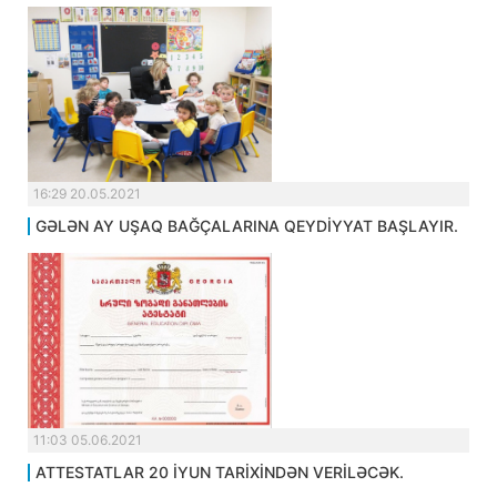
16:29 20.05.2021
GƏLƏN AY UŞAQ BAĞÇALARINA QEYDİYYAT BAŞLAYIR.
11:03 05.06.2021
ATTESTATLAR 20 İYUN TARİXİNDƏN VERİLƏCƏK.