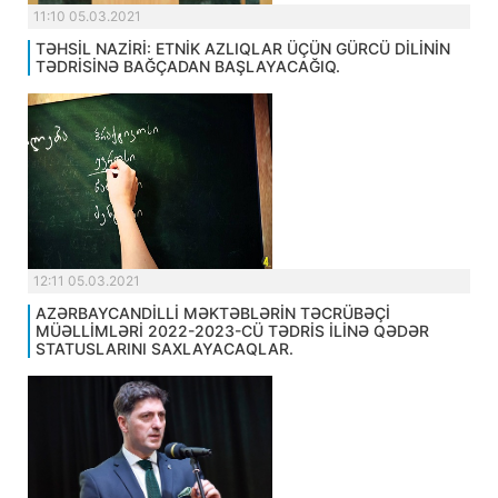
11:10 05.03.2021
TƏHSİL NAZİRİ: ETNİK AZLIQLAR ÜÇÜN GÜRCÜ DİLİNİN
TƏDRİSİNƏ BAĞÇADAN BAŞLAYACAĞIQ.
12:11 05.03.2021
AZƏRBAYCANDİLLİ MƏKTƏBLƏRİN TƏCRÜBƏÇİ
MÜƏLLİMLƏRİ 2022-2023-CÜ TƏDRİS İLİNƏ QƏDƏR
STATUSLARINI SAXLAYACAQLAR.