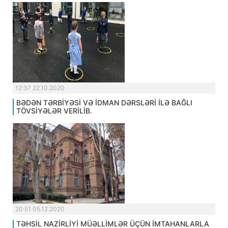
12:37 22.10.2020
BƏDƏN TƏRBİYƏSİ VƏ İDMAN DƏRSLƏRİ İLƏ BAĞLI
TÖVSİYƏLƏR VERİLİB.
20:51 05.12.2020
TƏHSİL NAZİRLİYİ MÜƏLLİMLƏR ÜÇÜN İMTAHANLARLA