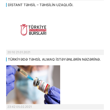
DİSTANT TƏHSİL – TƏHSİLİN UZAQLIĞI.
20:10 21.01.2021
TÜRKİYƏDƏ TƏHSİL ALMAQ İSTƏYƏNLƏRİN NƏZƏRİNƏ.
23:42 05.02.2021