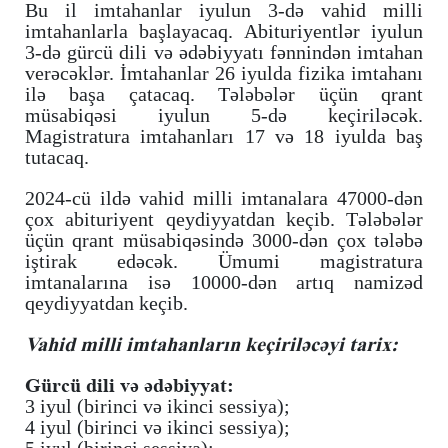
Bu il imtahanlar iyulun 3-də vahid milli
imtahanlarla başlayacaq. Abituriyentlər iyulun
3-də gürcü dili və ədəbiyyatı fənnindən imtahan
verəcəklər. İmtahanlar 26 iyulda fizika imtahanı
ilə başa çatacaq. Tələbələr üçün qrant
müsabiqəsi iyulun 5-də keçiriləcək.
Magistratura imtahanları 17 və 18 iyulda baş
tutacaq.
2024-cü ildə vahid milli imtanalara 47000-dən
çox abituriyent qeydiyyatdan keçib. Tələbələr
üçün qrant müsabiqəsində 3000-dən çox tələbə
iştirak edəcək. Ümumi magistratura
imtanalarına isə 10000-dən artıq namizəd
qeydiyyatdan keçib.
Vahid milli imtahanların keçiriləcəyi tarix:
Gürcü dili və ədəbiyyat:
3 iyul (birinci və ikinci sessiya);
4 iyul (birinci və ikinci sessiya);
5 iyul (birinci sessiya);