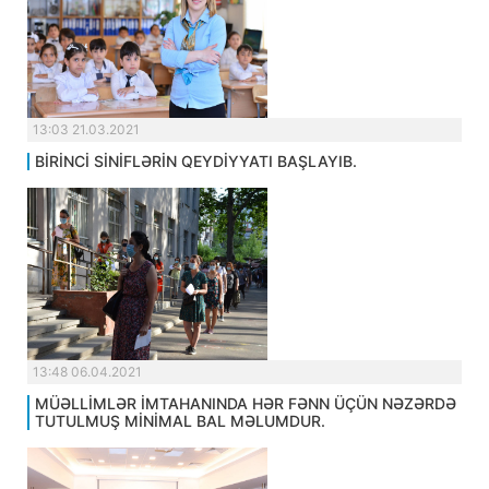
13:03 21.03.2021
BİRİNCİ SİNİFLƏRİN QEYDİYYATI BAŞLAYIB.
13:48 06.04.2021
MÜƏLLİMLƏR İMTAHANINDA HƏR FƏNN ÜÇÜN NƏZƏRDƏ
TUTULMUŞ MİNİMAL BAL MƏLUMDUR.