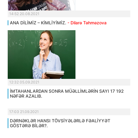
14:52 20.08.2021
ANA DİLİMİZ – KİMLİYİMİZ.
- Dilarə Təhməzova
12:32 05.09.2021
İMTAHANLARDAN SONRA MÜƏLLİMLƏRİN SAYI 17 192
NƏFƏR AZALIB.
17:03 21.09.2021
DƏRNƏKLƏR HANSI TÖVSİYƏLƏRLƏ FƏALİYYƏT
GÖSTƏRƏ BİLƏR?.