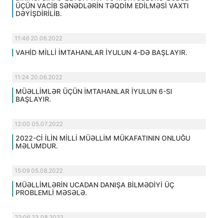
ÜÇÜN VACİB SƏNƏDLƏRİN TƏQDİM EDİLMƏSİ VAXTI
DƏYİŞDİRİLİB.
11:46 20.06.2022
VAHİD MİLLİ İMTAHANLAR İYULUN 4-DƏ BAŞLAYIR.
11:24 20.06.2022
MÜƏLLİMLƏR ÜÇÜN İMTAHANLAR İYULUN 6-SI
BAŞLAYIR.
12:00 05.07.2022
2022-Cİ İLİN MİLLİ MÜƏLLİM MÜKAFATININ ONLUĞU
MƏLUMDUR.
15:09 05.08.2022
MÜƏLLİMLƏRİN UCADAN DANIŞA BİLMƏDİYİ ÜÇ
PROBLEMLİ MƏSƏLƏ.
22:06 23.08.2022