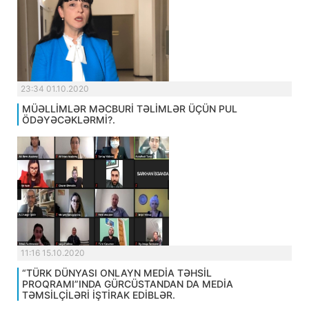
23:34 01.10.2020
MÜƏLLİMLƏR MƏCBURİ TƏLİMLƏR ÜÇÜN PUL
ÖDƏYƏCƏKLƏRMİ?.
11:16 15.10.2020
“TÜRK DÜNYASI ONLAYN MEDİA TƏHSİL
PROQRAMI”INDA GÜRCÜSTANDAN DA MEDİA
TƏMSİLÇİLƏRİ İŞTİRAK EDİBLƏR.