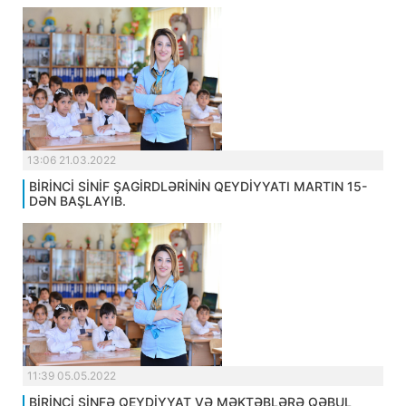
13:06 21.03.2022
BİRİNCİ SİNİF ŞAGİRDLƏRİNİN QEYDİYYATI MARTIN 15-
DƏN BAŞLAYIB.
11:39 05.05.2022
BİRİNCİ SİNFƏ QEYDİYYAT VƏ MƏKTƏBLƏRƏ QƏBUL