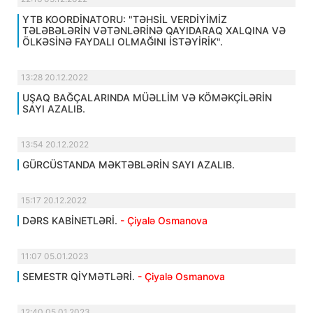
YTB KOORDİNATORU: "TƏHSİL VERDİYİMİZ
TƏLƏBƏLƏRİN VƏTƏNLƏRİNƏ QAYIDARAQ XALQINA VƏ
ÖLKƏSİNƏ FAYDALI OLMAĞINI İSTƏYİRİK".
13:28 20.12.2022
UŞAQ BAĞÇALARINDA MÜƏLLİM VƏ KÖMƏKÇİLƏRİN
SAYI AZALIB.
13:54 20.12.2022
GÜRCÜSTANDA MƏKTƏBLƏRİN SAYI AZALIB.
15:17 20.12.2022
DƏRS KABİNETLƏRİ.
- Çiyalə Osmanova
11:07 05.01.2023
SEMESTR QİYMƏTLƏRİ.
- Çiyalə Osmanova
12:40 05.01.2023