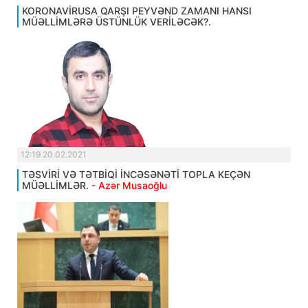
KORONAVİRUSA QARŞI PEYVƏND ZAMANI HANSI
MÜƏLLİMLƏRƏ ÜSTÜNLÜK VERİLƏCƏK?.
12:19 20.02.2021
TƏSVİRİ VƏ TƏTBİQİ İNCƏSƏNƏTİ TOPLA KEÇƏN
MÜƏLLİMLƏR.
- Azər Musaoğlu