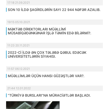
17:18 21.09.2021
SON 10 İLDƏ ŞAGİRDLƏRİN SAYI 22 944 NƏFƏR AZALIB.
19:15 05.10.2021
MƏKTƏB DİREKTORLARI MÜƏLLİMİ
MÜSABİQƏDƏNKƏNAR İŞLƏ TƏMİN EDƏ BİLƏRMİ?.
11:23 20.11.2021
2022-Cİ İLDƏ ƏN ÇOX TƏLƏBƏ QƏBUL EDƏCƏK
UNİVERSİTETLƏRİN SİYAHISI.
11:57 06.12.2021
MÜƏLLİMLƏR ÜÇÜN HANSI GÜZƏŞTLƏR VAR?.
21:44 12.01.2022
“TÜRKİYƏ BURSLARI”NA MÜRACİƏTLƏR BAŞLADI.