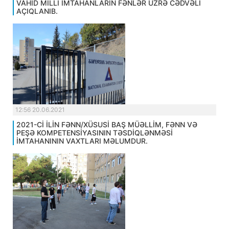
VAHİD MİLLİ İMTAHANLARIN FƏNLƏR ÜZRƏ CƏDVƏLİ
AÇIQLANIB.
12:56 20.06.2021
2021-Cİ İLİN FƏNN/XÜSUSİ BAŞ MÜƏLLİM, FƏNN VƏ
PEŞƏ KOMPETENSİYASININ TƏSDİQLƏNMƏSİ
İMTAHANININ VAXTLARI MƏLUMDUR.