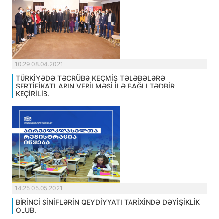
10:29 08.04.2021
TÜRKİYƏDƏ TƏCRÜBƏ KEÇMİŞ TƏLƏBƏLƏRƏ
SERTİFİKATLARIN VERİLMƏSİ İLƏ BAĞLI TƏDBİR
KEÇİRİLİB.
14:25 05.05.2021
BİRİNCİ SİNİFLƏRİN QEYDİYYATI TARİXİNDƏ DƏYİŞİKLİK
OLUB.