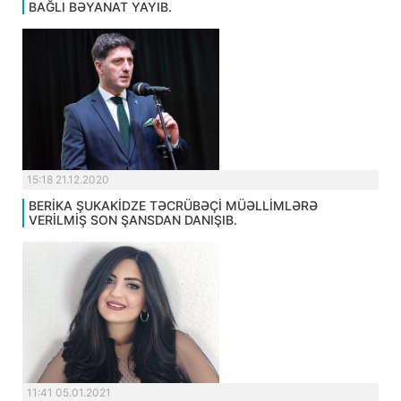
BAĞLI BƏYANAT YAYIB.
15:18 21.12.2020
BERİKA ŞUKAKİDZE TƏCRÜBƏÇİ MÜƏLLİMLƏRƏ
VERİLMİŞ SON ŞANSDAN DANIŞIB.
11:41 05.01.2021