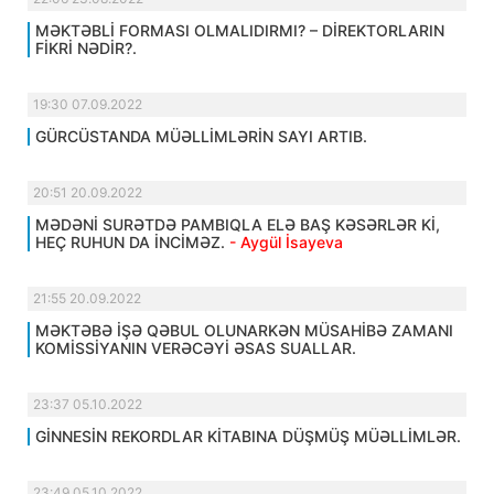
MƏKTƏBLİ FORMASI OLMALIDIRMI? – DİREKTORLARIN
FİKRİ NƏDİR?.
19:30 07.09.2022
GÜRCÜSTANDA MÜƏLLİMLƏRİN SAYI ARTIB.
20:51 20.09.2022
MƏDƏNİ SURƏTDƏ PAMBIQLA ELƏ BAŞ KƏSƏRLƏR Kİ,
HEÇ RUHUN DA İNCİMƏZ.
- Aygül İsayeva
21:55 20.09.2022
MƏKTƏBƏ İŞƏ QƏBUL OLUNARKƏN MÜSAHİBƏ ZAMANI
KOMİSSİYANIN VERƏCƏYİ ƏSAS SUALLAR.
23:37 05.10.2022
GİNNESİN REKORDLAR KİTABINA DÜŞMÜŞ MÜƏLLİMLƏR.
23:49 05.10.2022