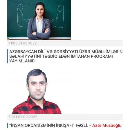
11:03 21.02.2022
AZƏRBAYCAN DİLİ VƏ ƏDƏBİYYATI ÜZRƏ MÜƏLLİMLƏRİN
SƏLAHİYYƏTİNİ TƏSDİQ EDƏN İMTAHAN PROQRAMI
YAYIMLANIB.
13:11 05.03.2022
“İNSAN ORQANİZMİNİN İNKİŞAFI” FƏSLİ.
- Azər Musaoğlu