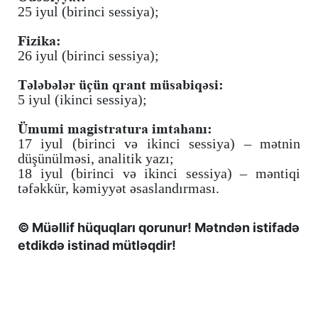
25 iyul (birinci sessiya);
Fizika:
26 iyul (birinci sessiya);
Tələbələr üçün qrant müsabiqəsi:
5 iyul (ikinci sessiya);
Ümumi magistratura imtahanı:
17 iyul (birinci və ikinci sessiya) – mətnin
düşünülməsi, analitik yazı;
18 iyul (birinci və ikinci sessiya) – məntiqi
təfəkkür, kəmiyyət əsaslandırması.
© Müəllif hüquqları qorunur! Mətndən istifadə
etdikdə istinad mütləqdir!