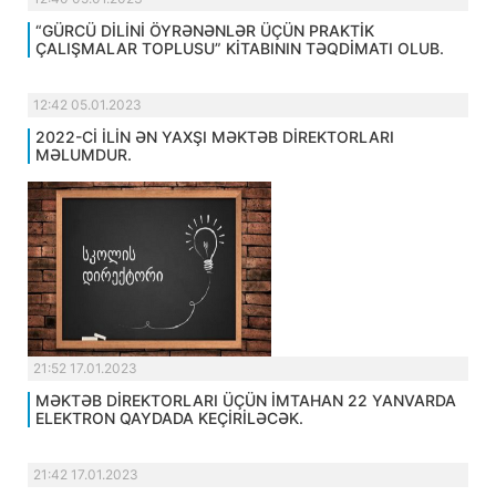
“GÜRCÜ DİLİNİ ÖYRƏNƏNLƏR ÜÇÜN PRAKTİK
ÇALIŞMALAR TOPLUSU” KİTABININ TƏQDİMATI OLUB.
12:42 05.01.2023
2022-Cİ İLİN ƏN YAXŞI MƏKTƏB DİREKTORLARI
MƏLUMDUR.
21:52 17.01.2023
MƏKTƏB DİREKTORLARI ÜÇÜN İMTAHAN 22 YANVARDA
ELEKTRON QAYDADA KEÇİRİLƏCƏK.
21:42 17.01.2023