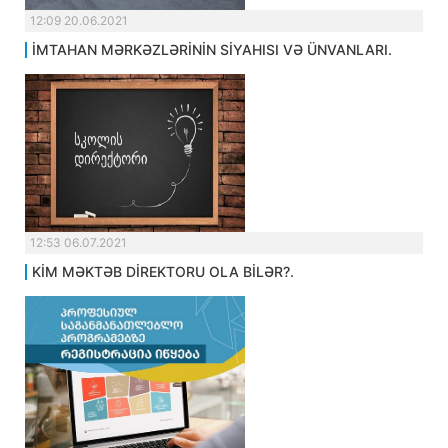
12:09 20.06.2021
İMTAHAN MƏRKƏZLƏRİNİN SİYAHISI VƏ ÜNVANLARI.
12:53 06.07.2021
KİM MƏKTƏB DİREKTORU OLA BİLƏR?.