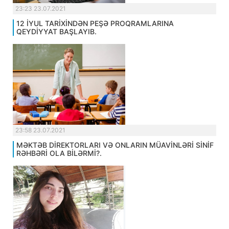
23:23 23.07.2021
12 İYUL TARİXİNDƏN PEŞƏ PROQRAMLARINA
QEYDİYYAT BAŞLAYIB.
23:58 23.07.2021
MƏKTƏB DİREKTORLARI VƏ ONLARIN MÜAVİNLƏRİ SİNİF
RƏHBƏRİ OLA BİLƏRMİ?.