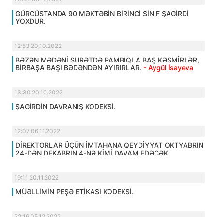
GÜRCÜSTANDA 90 MƏKTƏBİN BİRİNCİ SİNİF ŞAGİRDİ
YOXDUR.
12:53 20.10.2022
BƏZƏN MƏDƏNİ SURƏTDƏ PAMBIQLA BAŞ KƏSMİRLƏR,
BİRBAŞA BAŞI BƏDƏNDƏN AYIRIRLAR.
- Aygül İsayeva
13:30 20.10.2022
ŞAGİRDİN DAVRANIŞ KODEKSİ.
12:07 06.11.2022
DİREKTORLAR ÜÇÜN İMTAHANA QEYDİYYAT OKTYABRIN
24-DƏN DEKABRIN 4-NƏ KİMİ DAVAM EDƏCƏK.
19:11 20.11.2022
MÜƏLLİMİN PEŞƏ ETİKASI KODEKSİ.
22:16 05.12.2022