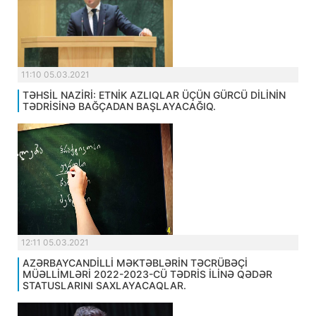
11:10 05.03.2021
TƏHSİL NAZİRİ: ETNİK AZLIQLAR ÜÇÜN GÜRCÜ DİLİNİN
TƏDRİSİNƏ BAĞÇADAN BAŞLAYACAĞIQ.
12:11 05.03.2021
AZƏRBAYCANDİLLİ MƏKTƏBLƏRİN TƏCRÜBƏÇİ
MÜƏLLİMLƏRİ 2022-2023-CÜ TƏDRİS İLİNƏ QƏDƏR
STATUSLARINI SAXLAYACAQLAR.