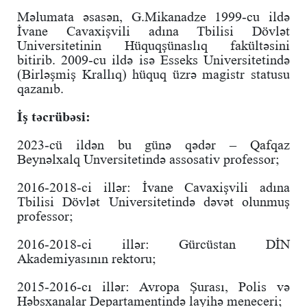
Məlumata əsasən, G.Mikanadze 1999-cu ildə
İvane Cavaxişvili adına Tbilisi Dövlət
Universitetinin Hüquqşünaslıq fakültəsini
bitirib. 2009-cu ildə isə Esseks Universitetində
(Birləşmiş Krallıq) hüquq üzrə magistr statusu
qazanıb.
İş təcrübəsi:
2023-cü ildən bu günə qədər – Qafqaz
Beynəlxalq Unversitetində assosativ professor;
2016-2018-ci illər: İvane Cavaxişvili adına
Tbilisi Dövlət Universitetində dəvət olunmuş
professor;
2016-2018-ci illər: Gürcüstan DİN
Akademiyasının rektoru;
2015-2016-cı illər: Avropa Şurası, Polis və
Həbsxanalar Departamentində layihə meneceri;