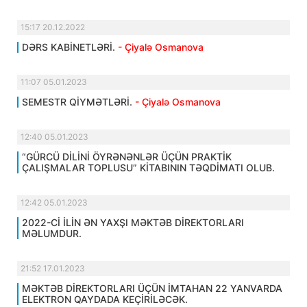
15:17 20.12.2022
DƏRS KABİNETLƏRİ.
- Çiyalə Osmanova
11:07 05.01.2023
SEMESTR QİYMƏTLƏRİ.
- Çiyalə Osmanova
12:40 05.01.2023
“GÜRCÜ DİLİNİ ÖYRƏNƏNLƏR ÜÇÜN PRAKTİK
ÇALIŞMALAR TOPLUSU” KİTABININ TƏQDİMATI OLUB.
12:42 05.01.2023
2022-Cİ İLİN ƏN YAXŞI MƏKTƏB DİREKTORLARI
MƏLUMDUR.
21:52 17.01.2023
MƏKTƏB DİREKTORLARI ÜÇÜN İMTAHAN 22 YANVARDA
ELEKTRON QAYDADA KEÇİRİLƏCƏK.