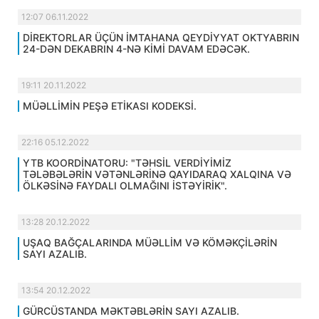
12:07 06.11.2022
DİREKTORLAR ÜÇÜN İMTAHANA QEYDİYYAT OKTYABRIN
24-DƏN DEKABRIN 4-NƏ KİMİ DAVAM EDƏCƏK.
19:11 20.11.2022
MÜƏLLİMİN PEŞƏ ETİKASI KODEKSİ.
22:16 05.12.2022
YTB KOORDİNATORU: "TƏHSİL VERDİYİMİZ
TƏLƏBƏLƏRİN VƏTƏNLƏRİNƏ QAYIDARAQ XALQINA VƏ
ÖLKƏSİNƏ FAYDALI OLMAĞINI İSTƏYİRİK".
13:28 20.12.2022
UŞAQ BAĞÇALARINDA MÜƏLLİM VƏ KÖMƏKÇİLƏRİN
SAYI AZALIB.
13:54 20.12.2022
GÜRCÜSTANDA MƏKTƏBLƏRİN SAYI AZALIB.