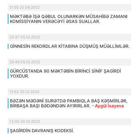
21:55 20.09.2022
MƏKTƏBƏ İŞƏ QƏBUL OLUNARKƏN MÜSAHİBƏ ZAMANI
KOMİSSİYANIN VERƏCƏYİ ƏSAS SUALLAR.
23:37 05.10.2022
GİNNESİN REKORDLAR KİTABINA DÜŞMÜŞ MÜƏLLİMLƏR.
23:49 05.10.2022
GÜRCÜSTANDA 90 MƏKTƏBİN BİRİNCİ SİNİF ŞAGİRDİ
YOXDUR.
12:53 20.10.2022
BƏZƏN MƏDƏNİ SURƏTDƏ PAMBIQLA BAŞ KƏSMİRLƏR,
BİRBAŞA BAŞI BƏDƏNDƏN AYIRIRLAR.
- Aygül İsayeva
13:30 20.10.2022
ŞAGİRDİN DAVRANIŞ KODEKSİ.