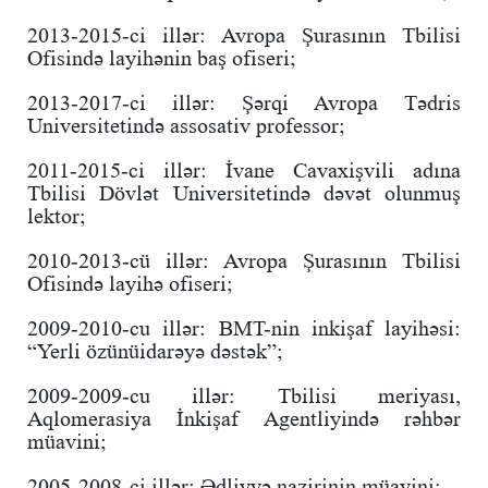
2013-2015-ci illər: Avropa Şurasının Tbilisi
Ofisində layihənin baş ofiseri;
2013-2017-ci illər: Şərqi Avropa Tədris
Universitetində assosativ professor;
2011-2015-ci illər: İvane Cavaxişvili adına
Tbilisi Dövlət Universitetində dəvət olunmuş
lektor;
2010-2013-cü illər: Avropa Şurasının Tbilisi
Ofisində layihə ofiseri;
2009-2010-cu illər: BMT-nin inkişaf layihəsi:
“Yerli özünüidarəyə dəstək”;
2009-2009-cu illər: Tbilisi meriyası,
Aqlomerasiya İnkişaf Agentliyində rəhbər
müavini;
2005-2008-ci illər: Ədliyyə nazirinin müavini;