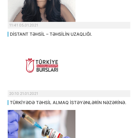
11:41 05.01.2021
DİSTANT TƏHSİL – TƏHSİLİN UZAQLIĞI.
20:10 21.01.2021
TÜRKİYƏDƏ TƏHSİL ALMAQ İSTƏYƏNLƏRİN NƏZƏRİNƏ.