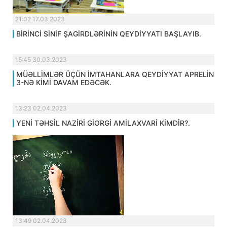
21:02 17.03.2023
BİRİNCİ SİNİF ŞAGİRDLƏRİNİN QEYDİYYATI BAŞLAYIB.
15:45 30.03.2023
MÜƏLLİMLƏR ÜÇÜN İMTAHANLARA QEYDİYYAT APRELİN
3-NƏ KİMİ DAVAM EDƏCƏK.
13:23 02.04.2023
YENİ TƏHSİL NAZİRİ GİORGİ AMİLAXVARİ KİMDİR?.
13:49 02.04.2023