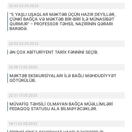
22:42 02.05.2023
“5 YAŞLI UŞAQLAR MƏKTƏB ÜÇÜN HAZIR DEYİLLƏR,
ÇÜNKİ BAĞÇA VƏ MƏKTƏB BİR-BİRİ İLƏ MÜNASİBƏT
QURMUR” – PROFESSOR TƏHSİL NAZİRİNİN QƏRARI
BARƏDƏ.
22:53 02.05.2023
ƏN ÇOX ABİTURİYENT TARİX FƏNNİNİ SEÇİB.
22:58 17.05.2023
MƏKTƏB EKSKURSİYALARI İLƏ BAĞLI MƏHDUDİYYƏT
GÖTÜRÜLÜB.
22:31 17.05.2023
MÜVAFİQ TƏHSİLİ OLMAYAN BAĞÇA MÜƏLLİMLƏRİ
PEDAQOQ STATUSU ALA BİLMƏYƏCƏKLƏR.
18:11 02.06.2023