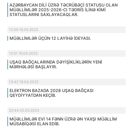
AZƏRBAYCAN DİLİ ÜZRƏ TƏCRÜBƏÇİ STATUSU OLAN
MÜƏLLİMLƏR 2025-2026-CI TƏDRİS İLİNƏ KİMİ
STATUSLARINI SAXLAYACAQLAR.
12:39 16.04.2023
MÜƏLLİMLƏR ÜÇÜN 12 LAYİHƏ İDEYASI.
12:51 16.04.2023
UŞAQ BAĞÇALARINDA DƏYİŞİKLİKLƏRİN YENİ
MƏRHƏLƏSİ BAŞLAYIR.
13:42 16.04.2023
ELEKTRON BAZADA 2028 UŞAQ BAĞÇASI
QEYDİYYATDAN KEÇİB.
22:44 02.05.2023
MÜƏLLİMLƏR EVİ 14 FƏNN ÜZRƏ ƏN YAXŞI MÜƏLLİM
MÜSABİQƏSİ ELAN EDİB.