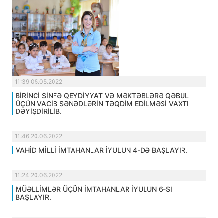
11:39 05.05.2022
BİRİNCİ SİNFƏ QEYDİYYAT VƏ MƏKTƏBLƏRƏ QƏBUL
ÜÇÜN VACİB SƏNƏDLƏRİN TƏQDİM EDİLMƏSİ VAXTI
DƏYİŞDİRİLİB.
11:46 20.06.2022
VAHİD MİLLİ İMTAHANLAR İYULUN 4-DƏ BAŞLAYIR.
11:24 20.06.2022
MÜƏLLİMLƏR ÜÇÜN İMTAHANLAR İYULUN 6-SI
BAŞLAYIR.