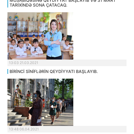
MÜSABİQƏSİNƏ QEYDİYYAT BAŞLAYIB VƏ 31 MART
TARİXİNDƏ SONA ÇATACAQ.
13:03 21.03.2021
BİRİNCİ SİNİFLƏRİN QEYDİYYATI BAŞLAYIB.
13:48 06.04.2021