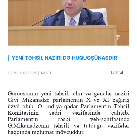
YENİ TƏHSİL NAZİRİ DƏ HÜQUQŞÜNASDIR
Təhsil
18:05 16.07.2025 |
531
Gürcüstanın yeni təhsil, elm və gənclər naziri
Givi Mikanadze parlamentin X və XI çağırış
üzvü olub. O, indiyə qədər Parlamentin Təhsil
Komitəsinin sədri vəzifəsində çalışıb.
Parlamentin rəsbi veb-səhifəsində
G.Mikanadzenin təhsili və tutduğu vəzifələr
haqqında məlumat mövcuddur.