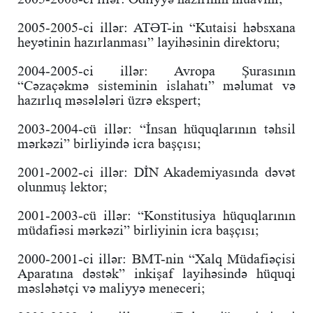
2005-2005-ci illər: ATƏT-in “Kutaisi həbsxana
heyətinin hazırlanması” layihəsinin direktoru;
2004-2005-ci illər: Avropa Şurasının
“Cəzaçəkmə sisteminin islahatı” məlumat və
hazırlıq məsələləri üzrə ekspert;
2003-2004-cü illər: “İnsan hüquqlarının təhsil
mərkəzi” birliyində icra başçısı;
2001-2002-ci illər: DİN Akademiyasında dəvət
olunmuş lektor;
2001-2003-cü illər: “Konstitusiya hüquqlarının
müdafiəsi mərkəzi” birliyinin icra başçısı;
2000-2001-ci illər: BMT-nin “Xalq Müdafiəçisi
Aparatına dəstək” inkişaf layihəsində hüquqi
məsləhətçi və maliyyə meneceri;