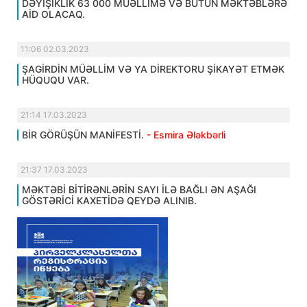
DƏYİŞİKLİK 63 000 MÜƏLLİMƏ VƏ BÜTÜN MƏKTƏBLƏRƏ
AİD OLACAQ.
11:06 02.03.2023
ŞAGİRDİN MÜƏLLİM VƏ YA DİREKTORU ŞİKAYƏT ETMƏK
HÜQUQU VAR.
21:14 17.03.2023
BİR GÖRÜŞÜN MANİFESTİ.
- Esmira Ələkbərli
21:37 17.03.2023
MƏKTƏBİ BİTİRƏNLƏRİN SAYI İLƏ BAĞLI ƏN AŞAĞI
GÖSTƏRİCİ KAXETİDƏ QEYDƏ ALINIB.