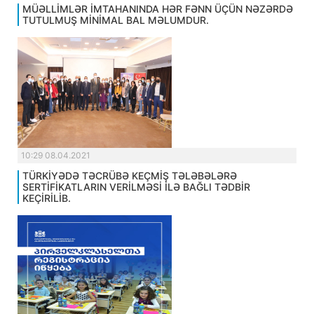
MÜƏLLİMLƏR İMTAHANINDA HƏR FƏNN ÜÇÜN NƏZƏRDƏ
TUTULMUŞ MİNİMAL BAL MƏLUMDUR.
10:29 08.04.2021
TÜRKİYƏDƏ TƏCRÜBƏ KEÇMİŞ TƏLƏBƏLƏRƏ
SERTİFİKATLARIN VERİLMƏSİ İLƏ BAĞLI TƏDBİR
KEÇİRİLİB.