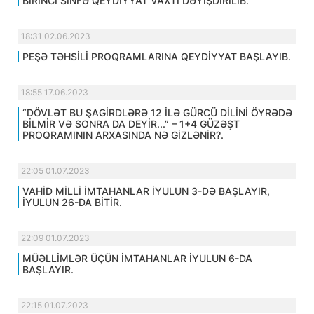
BİRİNCİ SİNFƏ QEYDİYYAT VAXTI DƏYİŞDİRİLİB.
18:31 02.06.2023
PEŞƏ TƏHSİLİ PROQRAMLARINA QEYDİYYAT BAŞLAYIB.
18:55 17.06.2023
“DÖVLƏT BU ŞAGİRDLƏRƏ 12 İLƏ GÜRCÜ DİLİNİ ÖYRƏDƏ
BİLMİR VƏ SONRA DA DEYİR...” – 1+4 GÜZƏŞT
PROQRAMININ ARXASINDA NƏ GİZLƏNİR?.
22:05 01.07.2023
VAHİD MİLLİ İMTAHANLAR İYULUN 3-DƏ BAŞLAYIR,
İYULUN 26-DA BİTİR.
22:09 01.07.2023
MÜƏLLİMLƏR ÜÇÜN İMTAHANLAR İYULUN 6-DA
BAŞLAYIR.
22:15 01.07.2023