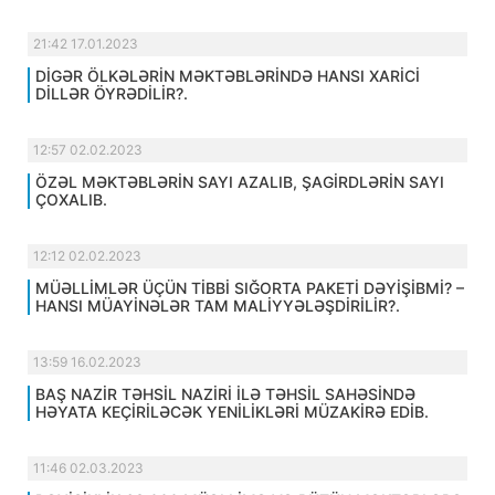
21:42 17.01.2023
DİGƏR ÖLKƏLƏRİN MƏKTƏBLƏRİNDƏ HANSI XARİCİ
DİLLƏR ÖYRƏDİLİR?.
12:57 02.02.2023
ÖZƏL MƏKTƏBLƏRİN SAYI AZALIB, ŞAGİRDLƏRİN SAYI
ÇOXALIB.
12:12 02.02.2023
MÜƏLLİMLƏR ÜÇÜN TİBBİ SIĞORTA PAKETİ DƏYİŞİBMİ? –
HANSI MÜAYİNƏLƏR TAM MALİYYƏLƏŞDİRİLİR?.
13:59 16.02.2023
BAŞ NAZİR TƏHSİL NAZİRİ İLƏ TƏHSİL SAHƏSİNDƏ
HƏYATA KEÇİRİLƏCƏK YENİLİKLƏRİ MÜZAKİRƏ EDİB.
11:46 02.03.2023