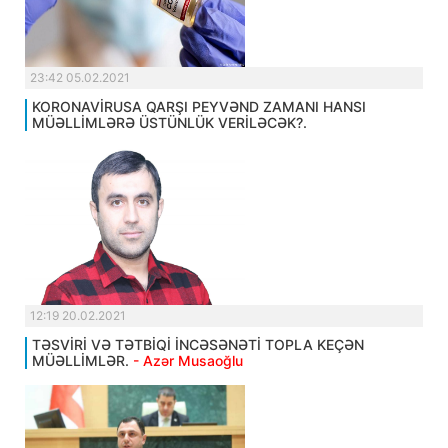
23:42 05.02.2021
KORONAVİRUSA QARŞI PEYVƏND ZAMANI HANSI
MÜƏLLİMLƏRƏ ÜSTÜNLÜK VERİLƏCƏK?.
12:19 20.02.2021
TƏSVİRİ VƏ TƏTBİQİ İNCƏSƏNƏTİ TOPLA KEÇƏN
MÜƏLLİMLƏR.
- Azər Musaoğlu