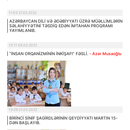
11:03 21.02.2022
AZƏRBAYCAN DİLİ VƏ ƏDƏBİYYATI ÜZRƏ MÜƏLLİMLƏRİN
SƏLAHİYYƏTİNİ TƏSDİQ EDƏN İMTAHAN PROQRAMI
YAYIMLANIB.
13:11 05.03.2022
“İNSAN ORQANİZMİNİN İNKİŞAFI” FƏSLİ.
- Azər Musaoğlu
13:06 21.03.2022
BİRİNCİ SİNİF ŞAGİRDLƏRİNİN QEYDİYYATI MARTIN 15-
DƏN BAŞLAYIB.