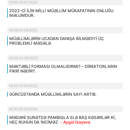
12:00 05.07.2022
2022-Cİ İLİN MİLLİ MÜƏLLİM MÜKAFATININ ONLUĞU
MƏLUMDUR.
15:09 05.08.2022
MÜƏLLİMLƏRİN UCADAN DANIŞA BİLMƏDİYİ ÜÇ
PROBLEMLİ MƏSƏLƏ.
22:06 23.08.2022
MƏKTƏBLİ FORMASI OLMALIDIRMI? – DİREKTORLARIN
FİKRİ NƏDİR?.
19:30 07.09.2022
GÜRCÜSTANDA MÜƏLLİMLƏRİN SAYI ARTIB.
20:51 20.09.2022
MƏDƏNİ SURƏTDƏ PAMBIQLA ELƏ BAŞ KƏSƏRLƏR Kİ,
HEÇ RUHUN DA İNCİMƏZ.
- Aygül İsayeva