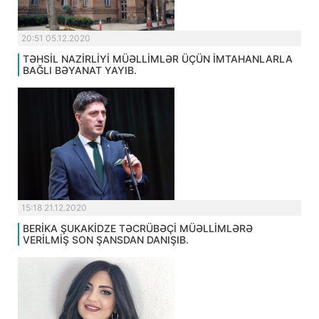
20:51 05.12.2020
TƏHSİL NAZİRLİYİ MÜƏLLİMLƏR ÜÇÜN İMTAHANLARLA
BAĞLI BƏYANAT YAYIB.
15:18 21.12.2020
BERİKA ŞUKAKİDZE TƏCRÜBƏÇİ MÜƏLLİMLƏRƏ
VERİLMİŞ SON ŞANSDAN DANIŞIB.