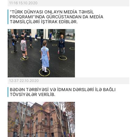
11:16 15.10.2020
“TÜRK DÜNYASI ONLAYN MEDİA TƏHSİL
PROQRAMI”INDA GÜRCÜSTANDAN DA MEDİA
TƏMSİLÇİLƏRİ İŞTİRAK EDİBLƏR.
12:37 22.10.2020
BƏDƏN TƏRBİYƏSİ VƏ İDMAN DƏRSLƏRİ İLƏ BAĞLI
TÖVSİYƏLƏR VERİLİB.