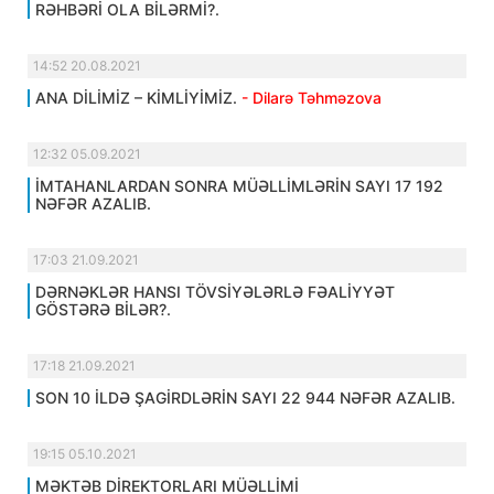
RƏHBƏRİ OLA BİLƏRMİ?.
14:52 20.08.2021
ANA DİLİMİZ – KİMLİYİMİZ.
- Dilarə Təhməzova
12:32 05.09.2021
İMTAHANLARDAN SONRA MÜƏLLİMLƏRİN SAYI 17 192
NƏFƏR AZALIB.
17:03 21.09.2021
DƏRNƏKLƏR HANSI TÖVSİYƏLƏRLƏ FƏALİYYƏT
GÖSTƏRƏ BİLƏR?.
17:18 21.09.2021
SON 10 İLDƏ ŞAGİRDLƏRİN SAYI 22 944 NƏFƏR AZALIB.
19:15 05.10.2021
MƏKTƏB DİREKTORLARI MÜƏLLİMİ