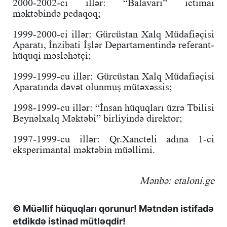
2000-2002-ci illər: “Balavari” ictimai
məktəbində pedaqoq;
1999-2000-ci illər: Gürcüstan Xalq Müdafiəçisi
Aparatı, İnzibati İşlər Departamentində referant-
hüquqi məsləhətçi;
1999-1999-cu illər: Gürcüstan Xalq Müdafiəçisi
Aparatında dəvət olunmuş mütəxəssis;
1998-1999-cu illər: “İnsan hüquqları üzrə Tbilisi
Beynəlxalq Məktəbi” birliyində direktor;
1997-1999-cu illər: Qr.Xancteli adına 1-ci
eksperimantal məktəbin müəllimi.
Mənbə: etaloni.ge
© Müəllif hüquqları qorunur! Mətndən istifadə
etdikdə istinad mütləqdir!