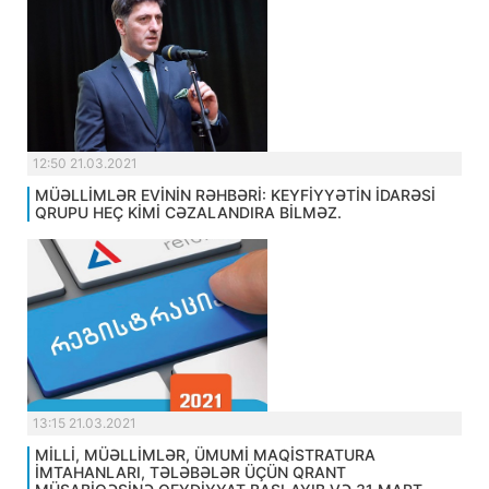
12:50 21.03.2021
MÜƏLLİMLƏR EVİNİN RƏHBƏRİ: KEYFİYYƏTİN İDARƏSİ
QRUPU HEÇ KİMİ CƏZALANDIRA BİLMƏZ.
13:15 21.03.2021
MİLLİ, MÜƏLLİMLƏR, ÜMUMİ MAQİSTRATURA
İMTAHANLARI, TƏLƏBƏLƏR ÜÇÜN QRANT