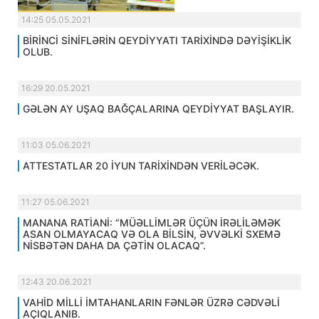
14:25 05.05.2021
BİRİNCİ SİNİFLƏRİN QEYDİYYATI TARİXİNDƏ DƏYİŞİKLİK
OLUB.
16:29 20.05.2021
GƏLƏN AY UŞAQ BAĞÇALARINA QEYDİYYAT BAŞLAYIR.
11:03 05.06.2021
ATTESTATLAR 20 İYUN TARİXİNDƏN VERİLƏCƏK.
11:27 05.06.2021
MANANA RATİANİ: “MÜƏLLİMLƏR ÜÇÜN İRƏLİLƏMƏK
ASAN OLMAYACAQ VƏ OLA BİLSİN, ƏVVƏLKİ SXEMƏ
NİSBƏTƏN DAHA DA ÇƏTİN OLACAQ”.
12:43 20.06.2021
VAHİD MİLLİ İMTAHANLARIN FƏNLƏR ÜZRƏ CƏDVƏLİ
AÇIQLANIB.