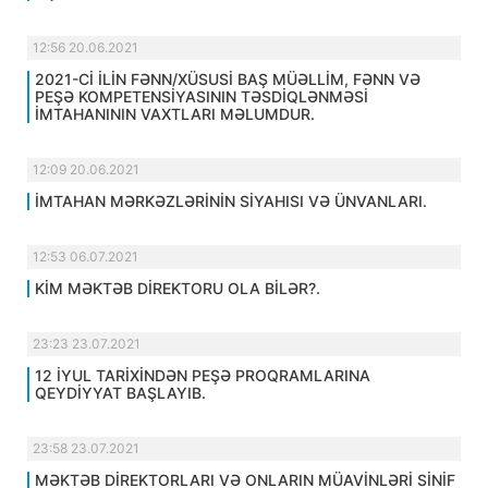
12:56 20.06.2021
2021-Cİ İLİN FƏNN/XÜSUSİ BAŞ MÜƏLLİM, FƏNN VƏ
PEŞƏ KOMPETENSİYASININ TƏSDİQLƏNMƏSİ
İMTAHANININ VAXTLARI MƏLUMDUR.
12:09 20.06.2021
İMTAHAN MƏRKƏZLƏRİNİN SİYAHISI VƏ ÜNVANLARI.
12:53 06.07.2021
KİM MƏKTƏB DİREKTORU OLA BİLƏR?.
23:23 23.07.2021
12 İYUL TARİXİNDƏN PEŞƏ PROQRAMLARINA
QEYDİYYAT BAŞLAYIB.
23:58 23.07.2021
MƏKTƏB DİREKTORLARI VƏ ONLARIN MÜAVİNLƏRİ SİNİF