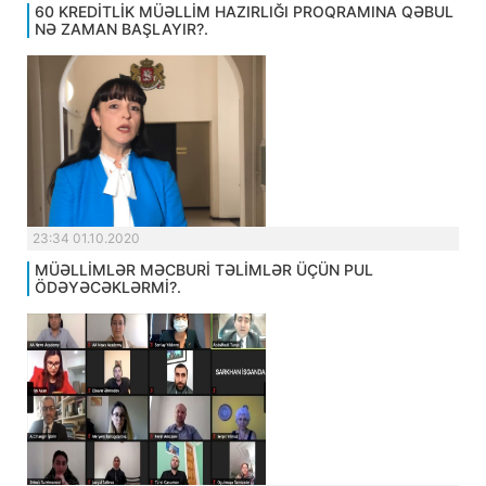
60 KREDİTLİK MÜƏLLİM HAZIRLIĞI PROQRAMINA QƏBUL
NƏ ZAMAN BAŞLAYIR?.
23:34 01.10.2020
MÜƏLLİMLƏR MƏCBURİ TƏLİMLƏR ÜÇÜN PUL
ÖDƏYƏCƏKLƏRMİ?.