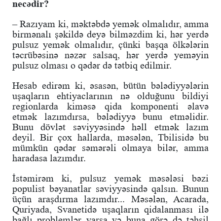
necədir?
– Razıyam ki, məktəbdə yemək olmalıdır, amma
birmənalı şəkildə deyə bilməzdim ki, hər yerdə
pulsuz yemək olmalıdır, çünki başqa ölkələrin
təcrübəsinə nəzər salsaq, hər yerdə yeməyin
pulsuz olması o qədər də tətbiq edilmir.
Hesab edirəm ki, əsasən, bütün bələdiyyələrin
uşaqların ehtiyaclarının nə olduğunu bildiyi
regionlarda kiməsə qida komponenti əlavə
etmək lazımdırsa, bələdiyyə bunu etməlidir.
Bunu dövlət səviyyəsində həll etmək lazım
deyil. Bir çox hallarda, məsələn, Tbilisidə bu
mümkün qədər səmərəli olmaya bilər, amma
haradasa lazımdır.
İstəmirəm ki, pulsuz yemək məsələsi bəzi
populist bəyanatlar səviyyəsində qalsın. Bunun
üçün araşdırma lazımdır... Məsələn, Acarada,
Quriyada, Svanetidə uşaqların qidalanması ilə
bağlı problemlər varsa və buna görə də təhsil