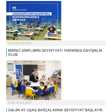
14:25 05.05.2021
BİRİNCİ SİNİFLƏRİN QEYDİYYATI TARİXİNDƏ DƏYİŞİKLİK
OLUB.
16:29 20.05.2021
GƏLƏN AY UŞAQ BAĞÇALARINA QEYDİYYAT BAŞLAYIR.