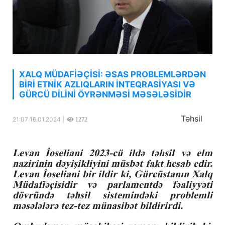
XALQ MÜDAFİƏÇİSİ: ƏSAS PROBLEMLƏRDƏN
BİRİ ETNİK AZLIQLARIN İNTEQRASİYASI VƏ
GÜRCÜ DİLİNİ ÖYRƏNMƏSİ MƏSƏLƏSİDİR
Təhsil
21:07 16.01.2024 |
1272
Levan İoseliani 2023-cü ildə təhsil və elm
nazirinin dəyişikliyini müsbət fakt hesab edir.
Levan İoseliani bir ildir ki, Gürcüstanın Xalq
Müdafiəçisidir və parlamentdə fəaliyyəti
dövründə təhsil sistemindəki problemli
məsələlərə tez-tez münasibət bildirirdi.