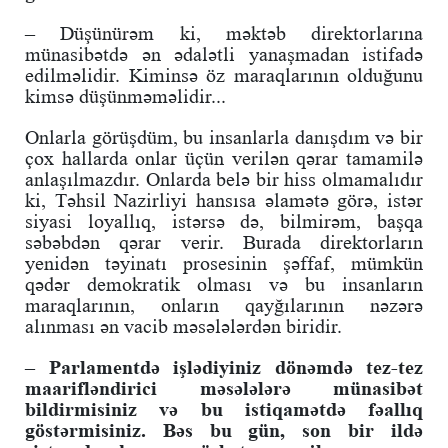
– Düşünürəm ki, məktəb direktorlarına
münasibətdə ən ədalətli yanaşmadan istifadə
edilməlidir. Kiminsə öz maraqlarının olduğunu
kimsə düşünməməlidir...
Onlarla görüşdüm, bu insanlarla danışdım və bir
çox hallarda onlar üçün verilən qərar tamamilə
anlaşılmazdır. Onlarda belə bir hiss olmamalıdır
ki, Təhsil Nazirliyi hansısa əlamətə görə, istər
siyasi loyallıq, istərsə də, bilmirəm, başqa
səbəbdən qərar verir. Burada direktorların
yenidən təyinatı prosesinin şəffaf, mümkün
qədər demokratik olması və bu insanların
maraqlarının, onların qayğılarının nəzərə
alınması ən vacib məsələlərdən biridir.
– Parlamentdə işlədiyiniz dönəmdə tez-tez
maarifləndirici məsələlərə münasibət
bildirmisiniz və bu istiqamətdə fəallıq
göstərmisiniz. Bəs bu gün, son bir ildə