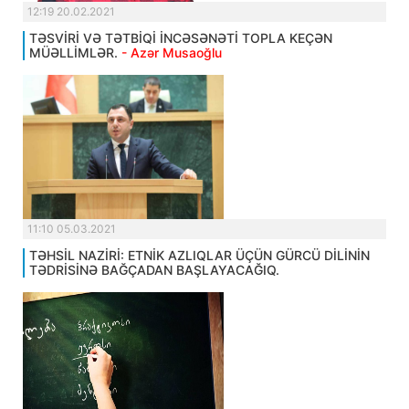
12:19 20.02.2021
TƏSVİRİ VƏ TƏTBİQİ İNCƏSƏNƏTİ TOPLA KEÇƏN
MÜƏLLİMLƏR.
- Azər Musaoğlu
11:10 05.03.2021
TƏHSİL NAZİRİ: ETNİK AZLIQLAR ÜÇÜN GÜRCÜ DİLİNİN
TƏDRİSİNƏ BAĞÇADAN BAŞLAYACAĞIQ.