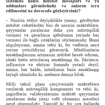
sistemdə hansı müsbət mesajları və ya
addımları görmüsünüz və onların icra
edilməsini nə dərəcədə gözləyirsiniz?
– Nazirin etdiyi dəyişikliklə yanaşı, gördüyüm
müsbət cəhətlərdən biri də nazirin məktəblərə,
qəyyumlar şuralarına daha çox müstəqillik
verməsi və qərarların qəbulunun yerində baş
verməsi ilə bağlı istəklərini söyləməsidir. Bunu
alqışlayıram, amma təbii ki, bu vədlərin necə
yerinə yetirildiyini görəcəyik. Müəllimlərin
əməkhaqlarının artmasını müsbət hesab edirəm,
çünki hətta artırılacaq əməkhaqqı da, fikrimcə,
inflyasiya və ehtiyac fonunda yetərli deyil,
amma, hər halda, müəllimin baza əməkhaqqı
layiqli olmalıdır ki, nədənsə danışa bilək.
Milli təhsil planı çərçivəsində məktəblərə
veriləcək müstəqillik komponenti və təbii ki,
şagirdlərin valideynlərinin məktəb qəyyumlar
şuralarına daha yaxşı cəlb olunması məsələsi
qeyd olunmalıdır. Təəssüf ki, bir çox hallarda