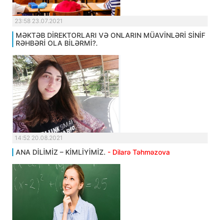
23:58 23.07.2021
MƏKTƏB DİREKTORLARI VƏ ONLARIN MÜAVİNLƏRİ SİNİF
RƏHBƏRİ OLA BİLƏRMİ?.
14:52 20.08.2021
ANA DİLİMİZ – KİMLİYİMİZ.
- Dilarə Təhməzova