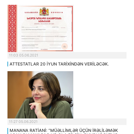
11:03 05.06.2021
ATTESTATLAR 20 İYUN TARİXİNDƏN VERİLƏCƏK.
11:27 05.06.2021
MANANA RATİANİ: “MÜƏLLİMLƏR ÜÇÜN İRƏLİLƏMƏK