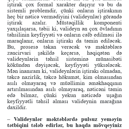
iştirak çox formal xarakter daşıyır və bu da
sistemli problemdir, çünki onların iştirakının
heç bir nəticə vermədiyini (valideynlər) görəndə
iştirak azalır. Müstəqillik komponenti
yaxşılaşarsa, təbii ki, valideyn ən çox övladının
təhsilinin keyfiyyəti və onların cəlb edilməsi ilə
maraqlanır, onların iştirakı da təmin ediləcək.
Bu, prosesə təkan verəcək və məktəblərə
zəncirvari şəkildə keçərsə, həqiqətən də
valideynlərin təhsil sisteminə münasibəti
kökündən dəyişəcək, keyfiyyəti yüksələcək.
Mən inanıram ki, valideynlərin iştirakı olmadan,
təkcə nazirlik, təkcə hökumət, kim olmasından
asılı olmayaraq və müəllimin əməkhaqqının
artırılmasından asılı olmayaraq, nəticəni təmin
edə bilməz, çünki yekun nəticədə uşağın
keyfiyyətli təhsil alması valideynin marağına
daxildir.
– Valideynlər məktəblərdə pulsuz yeməyin
tətbiqini tələb edirlər, bu haqda mövqeyiniz