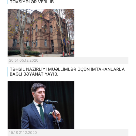
TÖVSİYƏLƏR VERİLİB.
20:51 05.12.2020
TƏHSİL NAZİRLİYİ MÜƏLLİMLƏR ÜÇÜN İMTAHANLARLA
BAĞLI BƏYANAT YAYIB.
15:18 21.12.2020