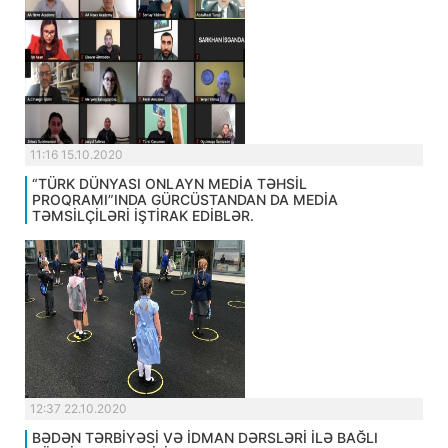
11:16 15.10.2020
“TÜRK DÜNYASI ONLAYN MEDİA TƏHSİL
PROQRAMI”INDA GÜRCÜSTANDAN DA MEDİA
TƏMSİLÇİLƏRİ İŞTİRAK EDİBLƏR.
12:37 22.10.2020
BƏDƏN TƏRBİYƏSİ VƏ İDMAN DƏRSLƏRİ İLƏ BAĞLI