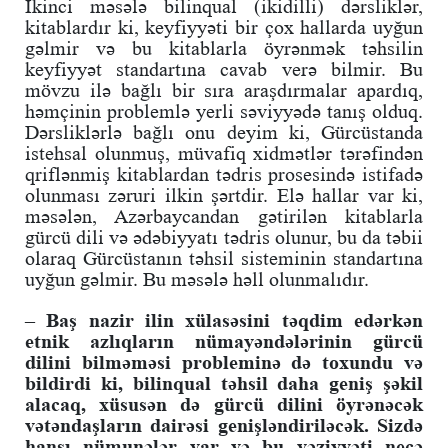
İkinci məsələ bilinqual (ikidilli) dərsliklər,
kitablardır ki, keyfiyyəti bir çox hallarda uyğun
gəlmir və bu kitablarla öyrənmək təhsilin
keyfiyyət standartına cavab verə bilmir. Bu
mövzu ilə bağlı bir sıra araşdırmalar apardıq,
həmçinin problemlə yerli səviyyədə tanış olduq.
Dərsliklərlə bağlı onu deyim ki, Gürcüstanda
istehsal olunmuş, müvafiq xidmətlər tərəfindən
qriflənmiş kitablardan tədris prosesində istifadə
olunması zəruri ilkin şərtdir. Elə hallar var ki,
məsələn, Azərbaycandan gətirilən kitablarla
gürcü dili və ədəbiyyatı tədris olunur, bu da təbii
olaraq Gürcüstanın təhsil sisteminin standartına
uyğun gəlmir. Bu məsələ həll olunmalıdır.
– Baş nazir ilin xülasəsini təqdim edərkən
etnik azlıqların nümayəndələrinin gürcü
dilini bilməməsi probleminə də toxundu və
bildirdi ki, bilinqual təhsil daha geniş şəkil
alacaq, xüsusən də gürcü dilini öyrənəcək
vətəndaşların dairəsi genişləndiriləcək. Sizdə
hansı nümunələr var və bu vəziyyəti necə