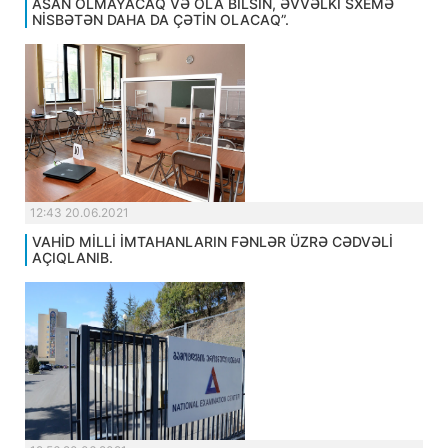
ASAN OLMAYACAQ VƏ OLA BİLSİN, ƏVVƏLKİ SXEMƏ
NİSBƏTƏN DAHA DA ÇƏTİN OLACAQ”.
12:43 20.06.2021
VAHİD MİLLİ İMTAHANLARIN FƏNLƏR ÜZRƏ CƏDVƏLİ
AÇIQLANIB.