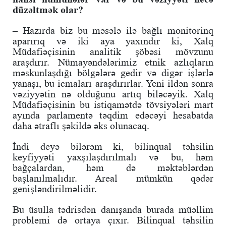
düzəltmək olar?
– Hazırda biz bu məsələ ilə bağlı monitorinq
aparırıq və iki aya yaxındır ki, Xalq
Müdafiəçisinin analitik şöbəsi mövzunu
araşdırır. Nümayəndələrimiz etnik azlıqların
məskunlaşdığı bölgələrə gedir və digər işlərlə
yanaşı, bu icmaları araşdırırlar. Yeni ildən sonra
vəziyyətin nə olduğunu artıq biləcəyik. Xalq
Müdafiəçisinin bu istiqamətdə tövsiyələri mart
ayında parlamentə təqdim edəcəyi hesabatda
daha ətraflı şəkildə əks olunacaq.
İndi deyə bilərəm ki, bilinqual təhsilin
keyfiyyəti yaxşılaşdırılmalı və bu, həm
bağçalardan, həm də məktəblərdən
başlanılmalıdır. Areal mümkün qədər
genişləndirilməlidir.
Bu üsulla tədrisdən danışanda burada müəllim
problemi də ortaya çıxır. Bilinqual təhsilin