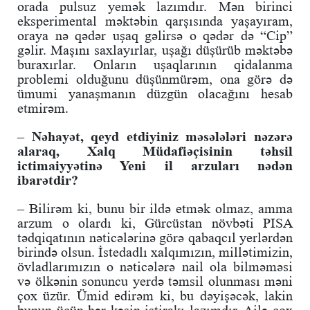
orada pulsuz yemək lazımdır. Mən birinci
eksperimental məktəbin qarşısında yaşayıram,
oraya nə qədər uşaq gəlirsə o qədər də “Cip”
gəlir. Maşını saxlayırlar, uşağı düşürüb məktəbə
buraxırlar. Onların uşaqlarının qidalanma
problemi olduğunu düşünmürəm, ona görə də
ümumi yanaşmanın düzgün olacağını hesab
etmirəm.
– Nəhayət, qeyd etdiyiniz məsələləri nəzərə
alaraq, Xalq Müdafiəçisinin təhsil
ictimaiyyətinə Yeni il arzuları nədən
ibarətdir?
– Bilirəm ki, bunu bir ildə etmək olmaz, amma
arzum o olardı ki, Gürcüstan növbəti PISA
tədqiqatının nəticələrinə görə qabaqcıl yerlərdən
birində olsun. İstedadlı xalqımızın, millətimizin,
övladlarımızın o nəticələrə nail ola bilməməsi
və ölkənin sonuncu yerdə təmsil olunması məni
çox üzür. Ümid edirəm ki, bu dəyişəcək, lakin
bunun üçün hər kəsin iştirakı lazımdır. Ailə çox