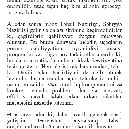
önəmlidir, uşaq üçün heç kim ailənin görəcəyi
işi görə bilməz.
Ailədən sonra məhz Təhsil Nazirliyi, Səhiyyə
Nazirliyi gəlir və ən azı skrininq keçirməlidirlər
ki, şagirdlərin qabiliyyəti düzgün müəyyən
olunsun. Bu bütün dünyada belədir, uşaqların
görmə qabiliyyətinin öyrənildiyi xüsusi
proqramlar var, digər növ tədqiqatlar aparılır ki,
bu da son nəticədə onların idrak keyfiyyətinə
təsir göstərir. Həm də iştirak baxımından, təbii
ki, Daxili İşlər Nazirliyini də cəlb etmək
lazımdır, bu da uşaqlar üçün təhlükəsiz mühiti
təmin etməlidir. Mən zorakılıq komponentini və
konkret icmada problem olan və adekvat,
effektiv cavab tələb edən erkən nikahlar
məsələsini nəzərdə tuturam.
Əsas arzu odur ki, daha savadlı gələcək nəsil
yetişsin, Gürcüstan beynəlxalq təhsil
araşdırmalarında ön sıralarda təmsil olunsun.