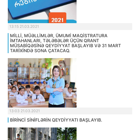
13:15 21.03.2021
MİLLİ, MÜƏLLİMLƏR, ÜMUMİ MAQİSTRATURA
İMTAHANLARI, TƏLƏBƏLƏR ÜÇÜN QRANT
MÜSABİQƏSİNƏ QEYDİYYAT BAŞLAYIB VƏ 31 MART
TARİXİNDƏ SONA ÇATACAQ.
13:03 21.03.2021
BİRİNCİ SİNİFLƏRİN QEYDİYYATI BAŞLAYIB.