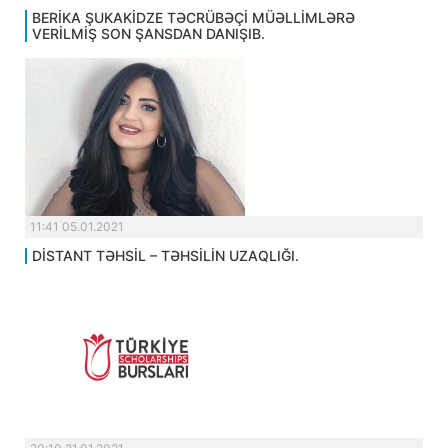
BERİKA ŞUKAKİDZE TƏCRÜBƏÇİ MÜƏLLİMLƏRƏ
VERİLMİŞ SON ŞANSDAN DANIŞIB.
11:41 05.01.2021
DİSTANT TƏHSİL – TƏHSİLİN UZAQLIĞI.