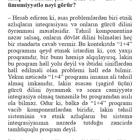
ümumiyyətlə nəyi görür?
– Hesab edirəm ki, əsas problemlərdən biri etnik
azlıqların inteqrasiyası və onların gürcü dilini
öyrənməsi məsələsidir. Təhsil komponentinə
nəzər salsaq, onların dövlət dilini bilmələri heç
bir standarta cavab vermir. Bu kontekstdə “1+4”
proqramını qeyd etmək istərdim ki, çox yaxşı
proqramdır, biz bunu həmişə alqışlayırıq, lakin
bu proqram həll yolu deyil və ibtidai siniflərdən
həll edilməli olan problemi həll edə bilmir.
Yekun nəticədə “1+4” proqramı insanın ali təhsil
almaq imkanıdır, lakin əsasən (şagird üçün)
gürcü dilini öyrənmək və sonra cəmiyyətə
inteqrasiya olmaq tamamilə bu proqramdan asılı
ola bilməz. Odur ki, bəlkə də “1+4” proqramı
vacib komponentlərdən biridir, lakin təhsil
sisteminin və etnik azlıqların bu sistemə
inteqrasiyasının nəzərdə tutduğu zəncirdə
tamhüquqlu proqram deyil.