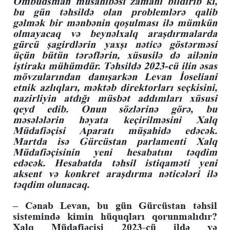
Ombudsman müsahibəsi zamanı bildirib ki,
bu gün təhsildə olan problemlərə qalib
gəlmək bir mənbənin qoşulması ilə mümkün
olmayacaq və beynəlxalq araşdırmalarda
gürcü şagirdlərin yaxşı nəticə göstərməsi
üçün bütün tərəflərin, xüsusilə də ailənin
iştirakı mühümdür. Təhsildə 2023-cü ilin əsas
mövzularından danışarkən Levan İoseliani
etnik azlıqları, məktəb direktorları seçkisini,
nazirliyin atdığı müsbət addımları xüsusi
qeyd edib. Onun sözlərinə görə, bu
məsələlərin həyata keçirilməsini Xalq
Müdafiəçisi Aparatı müşahidə edəcək.
Martda isə Gürcüstan parlamenti Xalq
Müdafiəçisinin yeni hesabatını təqdim
edəcək. Hesabatda təhsil istiqaməti yeni
aksent və konkret araşdırma nəticələri ilə
təqdim olunacaq.
– Cənab Levan, bu gün Gürcüstan təhsil
sistemində kimin hüquqları qorunmalıdır?
Xalq Müdafiəçisi 2023-cü ildə və