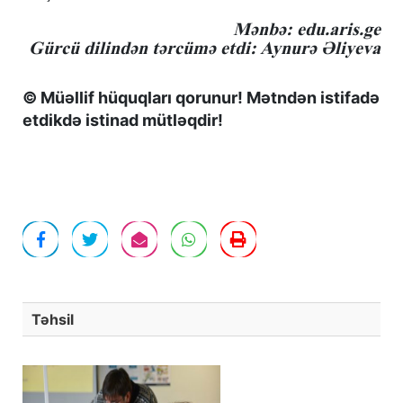
Mənbə: edu.aris.ge
Gürcü dilindən tərcümə etdi: Aynurə Əliyeva
© Müəllif hüquqları qorunur! Mətndən istifadə
etdikdə istinad mütləqdir!
Təhsil