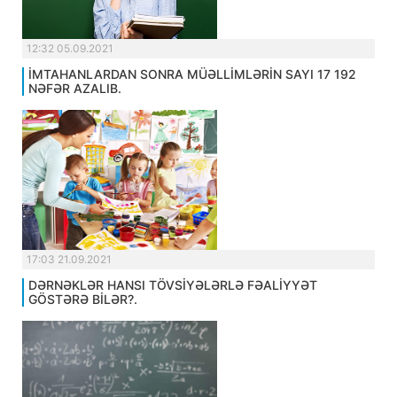
12:32 05.09.2021
İMTAHANLARDAN SONRA MÜƏLLİMLƏRİN SAYI 17 192
NƏFƏR AZALIB.
17:03 21.09.2021
DƏRNƏKLƏR HANSI TÖVSİYƏLƏRLƏ FƏALİYYƏT
GÖSTƏRƏ BİLƏR?.