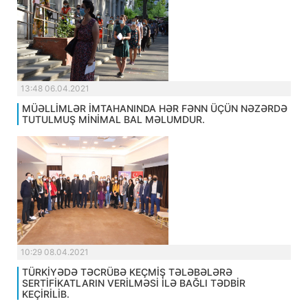
13:48 06.04.2021
MÜƏLLİMLƏR İMTAHANINDA HƏR FƏNN ÜÇÜN NƏZƏRDƏ
TUTULMUŞ MİNİMAL BAL MƏLUMDUR.
10:29 08.04.2021
TÜRKİYƏDƏ TƏCRÜBƏ KEÇMİŞ TƏLƏBƏLƏRƏ
SERTİFİKATLARIN VERİLMƏSİ İLƏ BAĞLI TƏDBİR
KEÇİRİLİB.