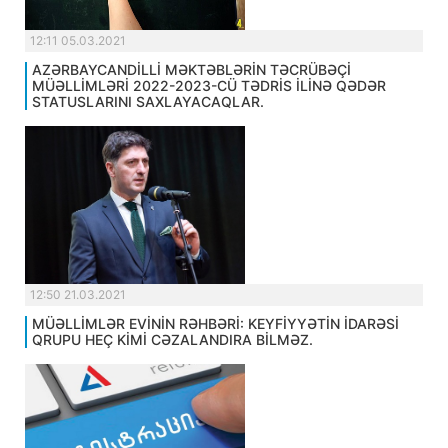
12:11 05.03.2021
AZƏRBAYCANDİLLİ MƏKTƏBLƏRİN TƏCRÜBƏÇİ
MÜƏLLİMLƏRİ 2022-2023-CÜ TƏDRİS İLİNƏ QƏDƏR
STATUSLARINI SAXLAYACAQLAR.
12:50 21.03.2021
MÜƏLLİMLƏR EVİNİN RƏHBƏRİ: KEYFİYYƏTİN İDARƏSİ
QRUPU HEÇ KİMİ CƏZALANDIRA BİLMƏZ.