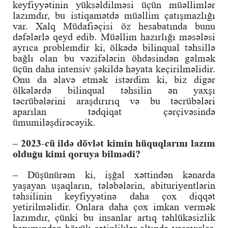
keyfiyyətinin yüksəldilməsi üçün müəllimlər
lazımdır, bu istiqamətdə müəllim çatışmazlığı
var. Xalq Müdafiəçisi öz hesabatında bunu
dəfələrlə qeyd edib. Müəllim hazırlığı məsələsi
ayrıca problemdir ki, ölkədə bilinqual təhsillə
bağlı olan bu vəzifələrin öhdəsindən gəlmək
üçün daha intensiv şəkildə həyata keçirilməlidir.
Onu da əlavə etmək istərdim ki, biz digər
ölkələrdə bilinqual təhsilin ən yaxşı
təcrübələrini araşdırırıq və bu təcrübələri
aparılan tədqiqat çərçivəsində
ümumiləşdirəcəyik.
– 2023-cü ildə dövlət kimin hüquqlarını lazım
olduğu kimi qoruya bilmədi?
– Düşünürəm ki, işğal xəttindən kənarda
yaşayan uşaqların, tələbələrin, abituriyentlərin
təhsilinin keyfiyyətinə daha çox diqqət
yetirilməlidir. Onlara daha çox imkan vermək
lazımdır, çünki bu insanlar artıq təhlükəsizlik
baxımından böyük çətinliklər altında yaşayırlar.