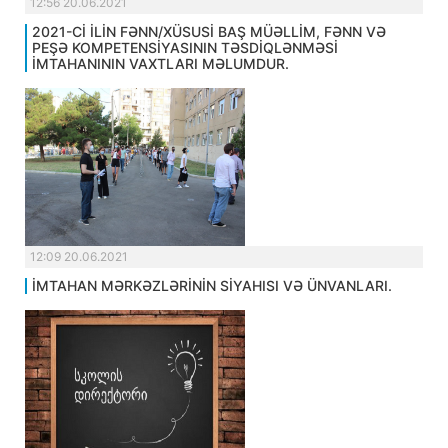
12:56 20.06.2021
2021-Cİ İLİN FƏNN/XÜSUSİ BAŞ MÜƏLLİM, FƏNN VƏ
PEŞƏ KOMPETENSİYASININ TƏSDİQLƏNMƏSİ
İMTAHANININ VAXTLARI MƏLUMDUR.
12:09 20.06.2021
İMTAHAN MƏRKƏZLƏRİNİN SİYAHISI VƏ ÜNVANLARI.