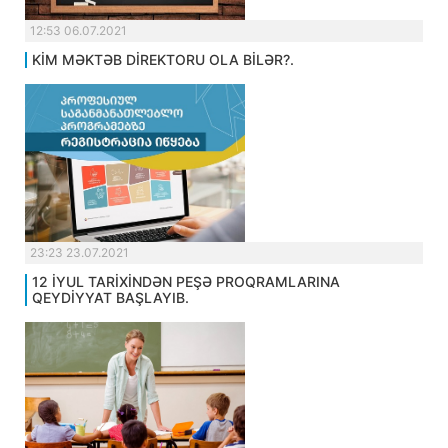
12:53 06.07.2021
KİM MƏKTƏB DİREKTORU OLA BİLƏR?.
23:23 23.07.2021
12 İYUL TARİXİNDƏN PEŞƏ PROQRAMLARINA
QEYDİYYAT BAŞLAYIB.