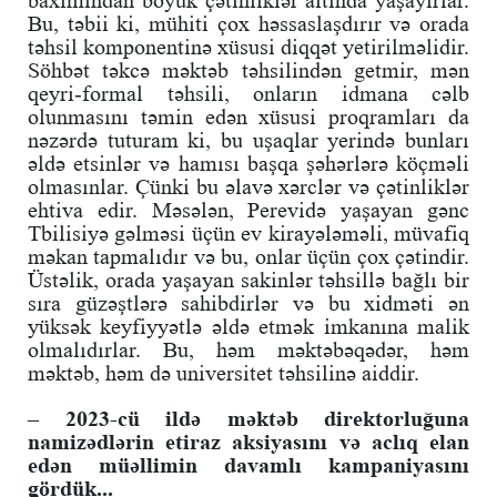
Bu, təbii ki, mühiti çox həssaslaşdırır və orada
təhsil komponentinə xüsusi diqqət yetirilməlidir.
Söhbət təkcə məktəb təhsilindən getmir, mən
qeyri-formal təhsili, onların idmana cəlb
olunmasını təmin edən xüsusi proqramları da
nəzərdə tuturam ki, bu uşaqlar yerində bunları
əldə etsinlər və hamısı başqa şəhərlərə köçməli
olmasınlar. Çünki bu əlavə xərclər və çətinliklər
ehtiva edir. Məsələn, Perevidə yaşayan gənc
Tbilisiyə gəlməsi üçün ev kirayələməli, müvafiq
məkan tapmalıdır və bu, onlar üçün çox çətindir.
Üstəlik, orada yaşayan sakinlər təhsillə bağlı bir
sıra güzəştlərə sahibdirlər və bu xidməti ən
yüksək keyfiyyətlə əldə etmək imkanına malik
olmalıdırlar. Bu, həm məktəbəqədər, həm
məktəb, həm də universitet təhsilinə aiddir.
– 2023-cü ildə məktəb direktorluğuna
namizədlərin etiraz aksiyasını və aclıq elan
edən müəllimin davamlı kampaniyasını
gördük...