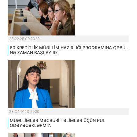
23:22 25.09.2020
60 KREDİTLİK MÜƏLLİM HAZIRLIĞI PROQRAMINA QƏBUL
NƏ ZAMAN BAŞLAYIR?.
23:34 01.10.2020
MÜƏLLİMLƏR MƏCBURİ TƏLİMLƏR ÜÇÜN PUL
ÖDƏYƏCƏKLƏRMİ?.