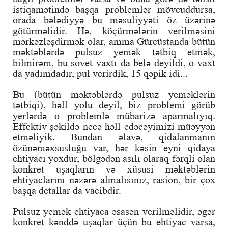
istiqamətində başqa problemlər mövcuddursa,
orada bələdiyyə bu məsuliyyəti öz üzərinə
götürməlidir. Hə, köçürmələrin verilməsini
mərkəzləşdirmək olar, amma Gürcüstanda bütün
məktəblərdə pulsuz yemək tətbiq etmək,
bilmirəm, bu sovet vaxtı da belə deyildi, o vaxt
da yadımdadır, pul verirdik, 15 qəpik idi...
Bu (bütün məktəblərdə pulsuz yeməklərin
tətbiqi), həll yolu deyil, biz problemi görüb
yerlərdə o problemlə mübarizə aparmalıyıq.
Effektiv şəkildə necə həll edəcəyimizi müəyyən
etməliyik. Bundan əlavə, qidalanmanın
özünəməxsusluğu var, hər kəsin eyni qidaya
ehtiyacı yoxdur, bölgədən asılı olaraq fərqli olan
konkret uşaqların və xüsusi məktəblərin
ehtiyaclarını nəzərə almalısınız, rasion, bir çox
başqa detallar da vacibdir.
Pulsuz yemək ehtiyaca əsasən verilməlidir, əgər
konkret kənddə uşaqlar üçün bu ehtiyac varsa,