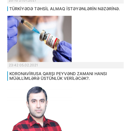
20:10 21.01.2021
TÜRKİYƏDƏ TƏHSİL ALMAQ İSTƏYƏNLƏRİN NƏZƏRİNƏ.
23:42 05.02.2021
KORONAVİRUSA QARŞI PEYVƏND ZAMANI HANSI
MÜƏLLİMLƏRƏ ÜSTÜNLÜK VERİLƏCƏK?.