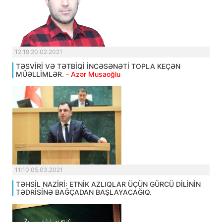
12:19 20.02.2021
TƏSVİRİ VƏ TƏTBİQİ İNCƏSƏNƏTİ TOPLA KEÇƏN
MÜƏLLİMLƏR.
- Azər Musaoğlu
11:10 05.03.2021
TƏHSİL NAZİRİ: ETNİK AZLIQLAR ÜÇÜN GÜRCÜ DİLİNİN
TƏDRİSİNƏ BAĞÇADAN BAŞLAYACAĞIQ.