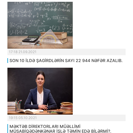
17:18 21.09.2021
SON 10 İLDƏ ŞAGİRDLƏRİN SAYI 22 944 NƏFƏR AZALIB.
19:15 05.10.2021
MƏKTƏB DİREKTORLARI MÜƏLLİMİ
MÜSABİQƏDƏNKƏNAR İŞLƏ TƏMİN EDƏ BİLƏRMİ?.