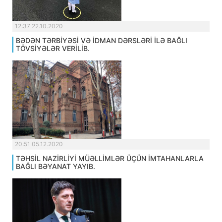
12:37 22.10.2020
BƏDƏN TƏRBİYƏSİ VƏ İDMAN DƏRSLƏRİ İLƏ BAĞLI
TÖVSİYƏLƏR VERİLİB.
20:51 05.12.2020
TƏHSİL NAZİRLİYİ MÜƏLLİMLƏR ÜÇÜN İMTAHANLARLA
BAĞLI BƏYANAT YAYIB.