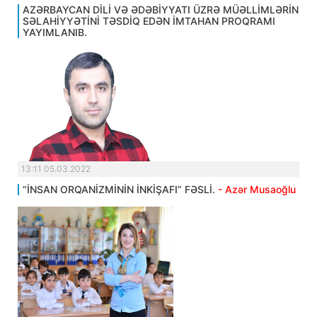
AZƏRBAYCAN DİLİ VƏ ƏDƏBİYYATI ÜZRƏ MÜƏLLİMLƏRİN
SƏLAHİYYƏTİNİ TƏSDİQ EDƏN İMTAHAN PROQRAMI
YAYIMLANIB.
13:11 05.03.2022
“İNSAN ORQANİZMİNİN İNKİŞAFI” FƏSLİ.
- Azər Musaoğlu