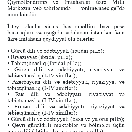
Qiymətləndirmə və İmtahanlar üzrə Milli
Mərkəzin veb-səhifəsində – “online.naec.ge”də
mümkündür.
İstəyi olanlar xüsusi baş müəllim, baza peşə
bacarıqları və aşağıda sadalanan istənilən fənn
üzrə imtahana qeydiyyat ola bilərlər:
• Gürcü dili və ədəbiyyatı (ibtidai pillə);
• Riyaziyyat (ibtidai pillə);
• Təbiətşünaslıq (ibtidai pillə);
• Gürcü dili və ədəbiyyatı, riyaziyyat və
təbiətşünaslıq (I-IV siniflər);
• Azərbaycan dili və ədəbiyyatı, riyaziyyat və
təbiətşünaslıq (I-IV siniflər);
• Rus dili və ədəbiyyatı, riyaziyyat və
təbiətşünaslıq (I-IV siniflər);
• Erməni dili və ədəbiyyatı, riyaziyyat və
təbiətşünaslıq (I-IV siniflər);
• Gürcü dili və ədəbiyyatı (baza və ya orta pillə);
• Qeyri-gürcüdilli məktəblər və bölmələr üçün
gürcü dili (ibtidai, baza və ya orta pillə);