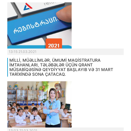
13:15 21.03.2021
MİLLİ, MÜƏLLİMLƏR, ÜMUMİ MAQİSTRATURA
İMTAHANLARI, TƏLƏBƏLƏR ÜÇÜN QRANT
MÜSABİQƏSİNƏ QEYDİYYAT BAŞLAYIB VƏ 31 MART
TARİXİNDƏ SONA ÇATACAQ.
13:03 21.03.2021