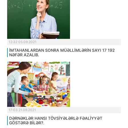
12:32 05.09.2021
İMTAHANLARDAN SONRA MÜƏLLİMLƏRİN SAYI 17 192
NƏFƏR AZALIB.
17:03 21.09.2021
DƏRNƏKLƏR HANSI TÖVSİYƏLƏRLƏ FƏALİYYƏT
GÖSTƏRƏ BİLƏR?.