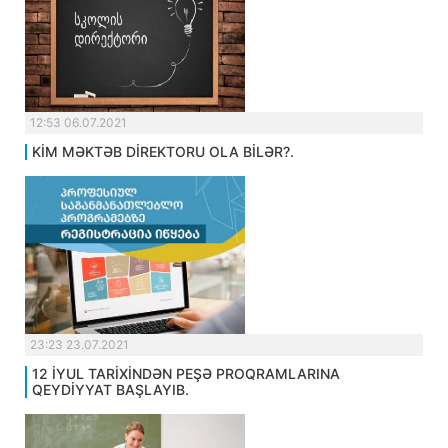
12:53 06.07.2021
KİM MƏKTƏB DİREKTORU OLA BİLƏR?.
23:23 23.07.2021
12 İYUL TARİXİNDƏN PEŞƏ PROQRAMLARINA
QEYDİYYAT BAŞLAYIB.