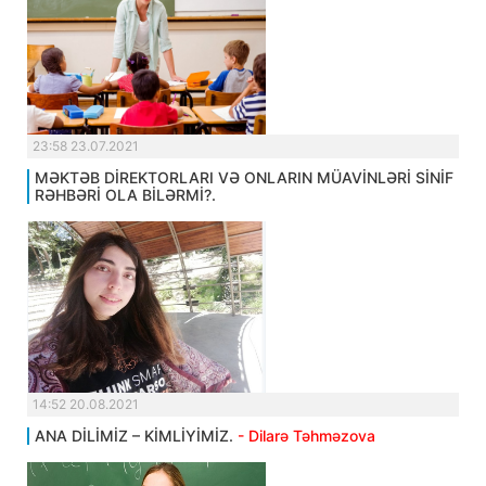
23:58 23.07.2021
MƏKTƏB DİREKTORLARI VƏ ONLARIN MÜAVİNLƏRİ SİNİF
RƏHBƏRİ OLA BİLƏRMİ?.
14:52 20.08.2021
ANA DİLİMİZ – KİMLİYİMİZ.
- Dilarə Təhməzova