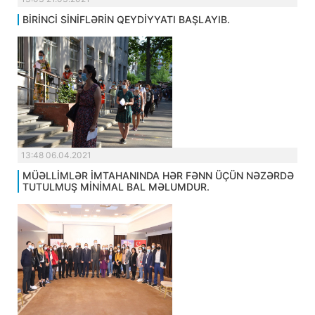
BİRİNCİ SİNİFLƏRİN QEYDİYYATI BAŞLAYIB.
13:48 06.04.2021
MÜƏLLİMLƏR İMTAHANINDA HƏR FƏNN ÜÇÜN NƏZƏRDƏ
TUTULMUŞ MİNİMAL BAL MƏLUMDUR.