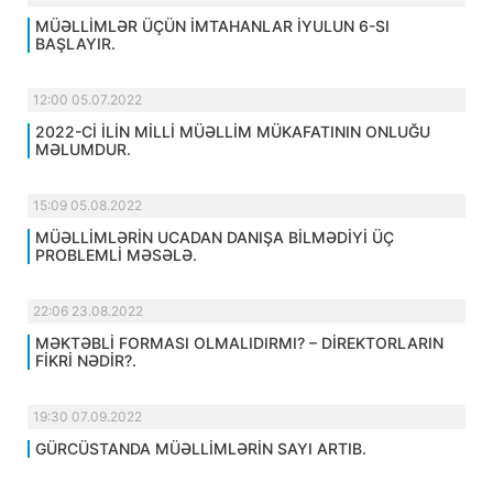
MÜƏLLİMLƏR ÜÇÜN İMTAHANLAR İYULUN 6-SI
BAŞLAYIR.
12:00 05.07.2022
2022-Cİ İLİN MİLLİ MÜƏLLİM MÜKAFATININ ONLUĞU
MƏLUMDUR.
15:09 05.08.2022
MÜƏLLİMLƏRİN UCADAN DANIŞA BİLMƏDİYİ ÜÇ
PROBLEMLİ MƏSƏLƏ.
22:06 23.08.2022
MƏKTƏBLİ FORMASI OLMALIDIRMI? – DİREKTORLARIN
FİKRİ NƏDİR?.
19:30 07.09.2022
GÜRCÜSTANDA MÜƏLLİMLƏRİN SAYI ARTIB.