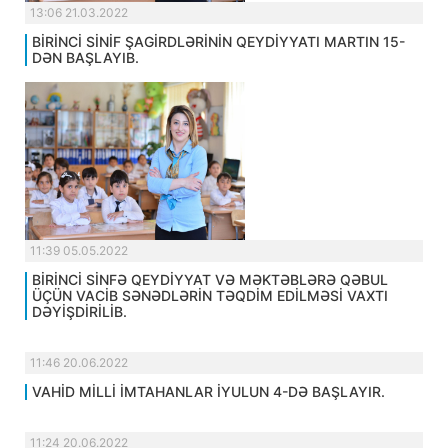
13:06 21.03.2022
BİRİNCİ SİNİF ŞAGİRDLƏRİNİN QEYDİYYATI MARTIN 15-
DƏN BAŞLAYIB.
11:39 05.05.2022
BİRİNCİ SİNFƏ QEYDİYYAT VƏ MƏKTƏBLƏRƏ QƏBUL
ÜÇÜN VACİB SƏNƏDLƏRİN TƏQDİM EDİLMƏSİ VAXTI
DƏYİŞDİRİLİB.
11:46 20.06.2022
VAHİD MİLLİ İMTAHANLAR İYULUN 4-DƏ BAŞLAYIR.
11:24 20.06.2022