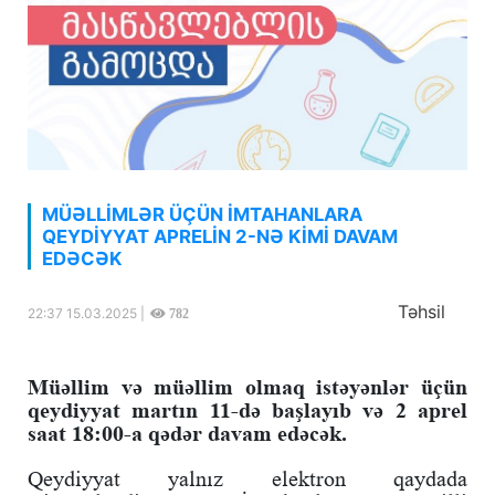
MÜƏLLİMLƏR ÜÇÜN İMTAHANLARA
QEYDİYYAT APRELİN 2-NƏ KİMİ DAVAM
EDƏCƏK
Təhsil
22:37 15.03.2025 |
782
Müəllim və müəllim olmaq istəyənlər üçün
qeydiyyat martın 11-də başlayıb və 2 aprel
saat 18:00-a qədər davam edəcək.
Qeydiyyat yalnız elektron qaydada