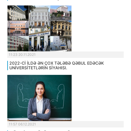
11:23 20.11.2021
2022-Cİ İLDƏ ƏN ÇOX TƏLƏBƏ QƏBUL EDƏCƏK
UNİVERSİTETLƏRİN SİYAHISI.
11:57 06.12.2021