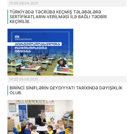
10:29 08.04.2021
TÜRKİYƏDƏ TƏCRÜBƏ KEÇMİŞ TƏLƏBƏLƏRƏ
SERTİFİKATLARIN VERİLMƏSİ İLƏ BAĞLI TƏDBİR
KEÇİRİLİB.
14:25 05.05.2021
BİRİNCİ SİNİFLƏRİN QEYDİYYATI TARİXİNDƏ DƏYİŞİKLİK
OLUB.