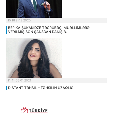
15:18 21.12.2020
BERİKA ŞUKAKİDZE TƏCRÜBƏÇİ MÜƏLLİMLƏRƏ
VERİLMİŞ SON ŞANSDAN DANIŞIB.
11:41 05.01.2021
DİSTANT TƏHSİL – TƏHSİLİN UZAQLIĞI.