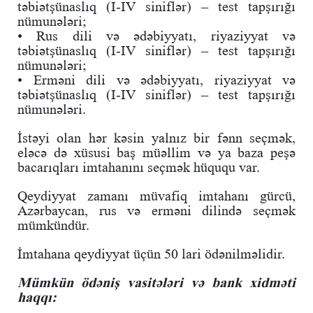
təbiətşünaslıq (I-IV siniflər) – test tapşırığı
nümunələri;
• Rus dili və ədəbiyyatı, riyaziyyat və
təbiətşünaslıq (I-IV siniflər) – test tapşırığı
nümunələri;
• Erməni dili və ədəbiyyatı, riyaziyyat və
təbiətşünaslıq (I-IV siniflər) – test tapşırığı
nümunələri.
İstəyi olan hər kəsin yalnız bir fənn seçmək,
eləcə də xüsusi baş müəllim və ya baza peşə
bacarıqları imtahanını seçmək hüququ var.
Qeydiyyat zamanı müvafiq imtahanı gürcü,
Azərbaycan, rus və erməni dilində seçmək
mümkündür.
İmtahana qeydiyyat üçün 50 lari ödənilməlidir.
Mümkün ödəniş vasitələri və bank xidməti
haqqı: