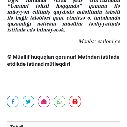
“Ümumi təhsil haqqında” qanunu ilə
müəyyən edilmiş qaydada müəllimin təhsili
ilə bağlı tələbləri qane etmirsə o, imtahanda
qazandığı nəticəni müəllim fəaliyyətində
istifadə edə bilməyəcək.
Mənbə: etaloni.ge
© Müəllif hüquqları qorunur! Mətndən istifadə
etdikdə istinad mütləqdir!
Təhsil