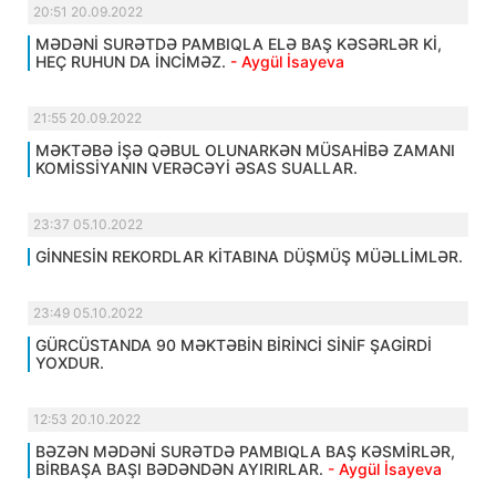
20:51 20.09.2022
MƏDƏNİ SURƏTDƏ PAMBIQLA ELƏ BAŞ KƏSƏRLƏR Kİ,
HEÇ RUHUN DA İNCİMƏZ.
- Aygül İsayeva
21:55 20.09.2022
MƏKTƏBƏ İŞƏ QƏBUL OLUNARKƏN MÜSAHİBƏ ZAMANI
KOMİSSİYANIN VERƏCƏYİ ƏSAS SUALLAR.
23:37 05.10.2022
GİNNESİN REKORDLAR KİTABINA DÜŞMÜŞ MÜƏLLİMLƏR.
23:49 05.10.2022
GÜRCÜSTANDA 90 MƏKTƏBİN BİRİNCİ SİNİF ŞAGİRDİ
YOXDUR.
12:53 20.10.2022
BƏZƏN MƏDƏNİ SURƏTDƏ PAMBIQLA BAŞ KƏSMİRLƏR,
BİRBAŞA BAŞI BƏDƏNDƏN AYIRIRLAR.
- Aygül İsayeva