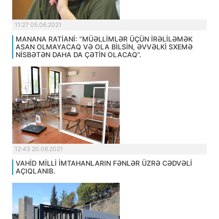
11:27 05.06.2021
MANANA RATİANİ: “MÜƏLLİMLƏR ÜÇÜN İRƏLİLƏMƏK
ASAN OLMAYACAQ VƏ OLA BİLSİN, ƏVVƏLKİ SXEMƏ
NİSBƏTƏN DAHA DA ÇƏTİN OLACAQ”.
12:43 20.06.2021
VAHİD MİLLİ İMTAHANLARIN FƏNLƏR ÜZRƏ CƏDVƏLİ
AÇIQLANIB.