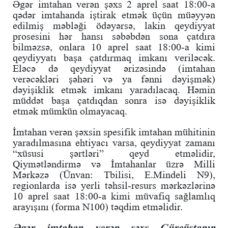
Əgər imtahan verən şəxs 2 aprel saat 18:00-a
qədər imtahanda iştirak etmək üçün müəyyən
edilmiş məbləği ödəyərsə, lakin qeydiyyat
prosesini hər hansı səbəbdən sona çatdıra
bilməzsə, onlara 10 aprel saat 18:00-a kimi
qeydiyyatı başa çatdırmaq imkanı veriləcək.
Eləcə də qeydiyyat ərizəsində (imtahan
verəcəkləri şəhəri və ya fənni dəyişmək)
dəyişiklik etmək imkanı yaradılacaq. Həmin
müddət başa çatdıqdan sonra isə dəyişiklik
etmək mümkün olmayacaq.
İmtahan verən şəxsin spesifik imtahan mühitinin
yaradılmasına ehtiyacı varsa, qeydiyyat zamanı
“xüsusi şərtləri” qeyd etməlidir,
Qiymətləndirmə və İmtahanlar üzrə Milli
Mərkəzə (Ünvan: Tbilisi, E.Mindeli N9),
regionlarda isə yerli təhsil-resurs mərkəzlərinə
10 aprel saat 18:00-a kimi müvafiq sağlamlıq
arayışını (forma N100) təqdim etməlidir.
Əgər imtahan verən şəxs Gürcüstanın