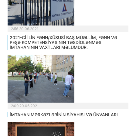
12:56 20.06.2021
2021-Cİ İLİN FƏNN/XÜSUSİ BAŞ MÜƏLLİM, FƏNN VƏ
PEŞƏ KOMPETENSİYASININ TƏSDİQLƏNMƏSİ
İMTAHANININ VAXTLARI MƏLUMDUR.
12:09 20.06.2021
İMTAHAN MƏRKƏZLƏRİNİN SİYAHISI VƏ ÜNVANLARI.