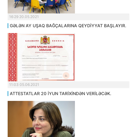
16:29 20.05.2021
GƏLƏN AY UŞAQ BAĞÇALARINA QEYDİYYAT BAŞLAYIR.
11:03 05.06.2021
ATTESTATLAR 20 İYUN TARİXİNDƏN VERİLƏCƏK.