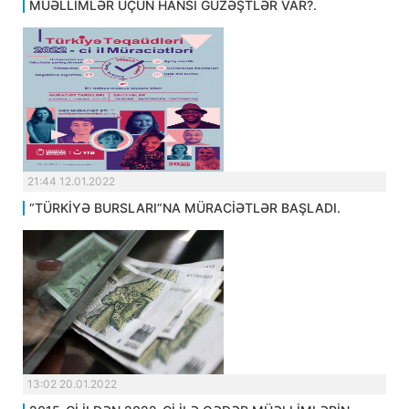
MÜƏLLİMLƏR ÜÇÜN HANSI GÜZƏŞTLƏR VAR?.
21:44 12.01.2022
“TÜRKİYƏ BURSLARI”NA MÜRACİƏTLƏR BAŞLADI.
13:02 20.01.2022