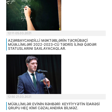
12:11 05.03.2021
AZƏRBAYCANDİLLİ MƏKTƏBLƏRİN TƏCRÜBƏÇİ
MÜƏLLİMLƏRİ 2022-2023-CÜ TƏDRİS İLİNƏ QƏDƏR
STATUSLARINI SAXLAYACAQLAR.
12:50 21.03.2021
MÜƏLLİMLƏR EVİNİN RƏHBƏRİ: KEYFİYYƏTİN İDARƏSİ
QRUPU HEÇ KİMİ CƏZALANDIRA BİLMƏZ.