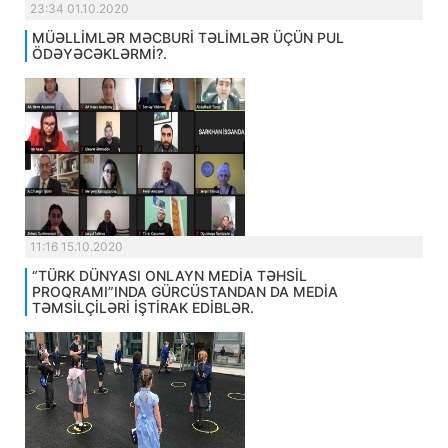
23:34 01.10.2020
MÜƏLLİMLƏR MƏCBURİ TƏLİMLƏR ÜÇÜN PUL
ÖDƏYƏCƏKLƏRMİ?.
11:16 15.10.2020
“TÜRK DÜNYASI ONLAYN MEDİA TƏHSİL
PROQRAMI”INDA GÜRCÜSTANDAN DA MEDİA
TƏMSİLÇİLƏRİ İŞTİRAK EDİBLƏR.