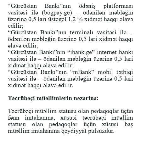
“Gürcüstan Bankı”nın ödəniş platforması
vasitəsi ilə (bogpay.ge) – ödənilən məbləğin
üzərinə 0,5 lari üstəgəl 1,2 % xidmət haqqı əlavə
edilir;
“Gürcüstan Bankı”nın terminalı vasitəsi ilə –
ödənilən məbləğin üzərinə 0,5 lari xidmət haqqı
əlavə edilir;
“Gürcüstan Bankı”nın “ibank.ge” internet bankı
vasitəsi ilə – ödənilən məbləğin üzərinə 0,5 lari
xidmət haqqı əlavə edilir;
“Gürcüstan Bankı”nın “mBank” mobil tətbiqi
vasitəsi ilə – ödənilən məbləğin üzərinə 0,5 lari
xidmət haqqı əlavə edilir.
Təcrübəçi müəllimlərin nəzərinə:
Təcrübəçi müəllim statusu olan pedaqoqlar üçün
fənn imtahanına, xüsusi təcrübəçi müəllim
statusu olan pedaqoqlar üçün xüsusi baş
müəllim imtahanına qeydiyyat pulsuzdur.