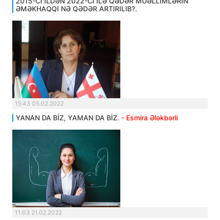
2015-Cİ İLDƏN 2022-Cİ İLƏ QƏDƏR MÜƏLLİMLƏRİN
ƏMƏKHAQQI NƏ QƏDƏR ARTIRILIB?.
15:43 05.02.2022
YANAN DA BİZ, YAMAN DA BİZ.
- Esmira Ələkbərli
11:03 21.02.2022