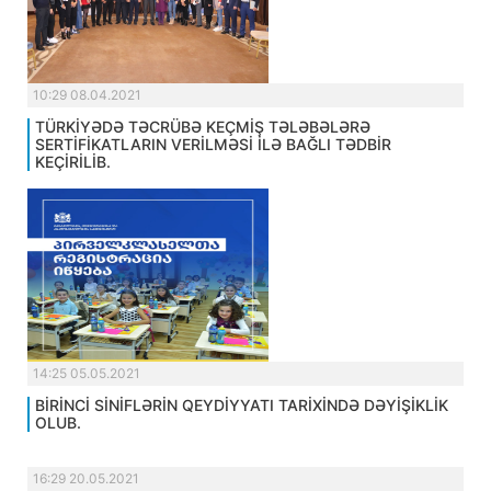
10:29 08.04.2021
TÜRKİYƏDƏ TƏCRÜBƏ KEÇMİŞ TƏLƏBƏLƏRƏ
SERTİFİKATLARIN VERİLMƏSİ İLƏ BAĞLI TƏDBİR
KEÇİRİLİB.
14:25 05.05.2021
BİRİNCİ SİNİFLƏRİN QEYDİYYATI TARİXİNDƏ DƏYİŞİKLİK
OLUB.
16:29 20.05.2021