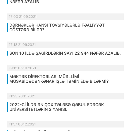
NƏFƏR AZALIB.
17:03 21.09.2021
DƏRNƏKLƏR HANSI TÖVSİYƏLƏRLƏ FƏALİYYƏT
GÖSTƏRƏ BİLƏR?.
17:18 21.09.2021
SON 10 İLDƏ ŞAGİRDLƏRİN SAYI 22 944 NƏFƏR AZALIB.
19:15 05.10.2021
MƏKTƏB DİREKTORLARI MÜƏLLİMİ
MÜSABİQƏDƏNKƏNAR İŞLƏ TƏMİN EDƏ BİLƏRMİ?.
11:23 20.11.2021
2022-Cİ İLDƏ ƏN ÇOX TƏLƏBƏ QƏBUL EDƏCƏK
UNİVERSİTETLƏRİN SİYAHISI.
11:57 06.12.2021