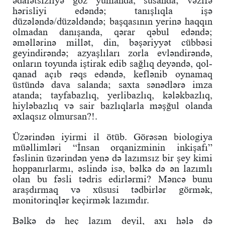
ədalətsizliyə göz yumanda, susanda; vəzifə
hərisliyi edəndə; tanışlıqla işə
düzələndə/düzəldəndə; başqasının yerinə haqqın
olmadan danışanda, qərar qəbul edəndə;
əməllərinə millət, din, bəşəriyyət cübbəsi
geyindirəndə; azyaşlıları zorla evləndirəndə,
onların toyunda iştirak edib sağlıq deyəndə, qol-
qanad açıb rəqs edəndə, keflənib oynamaq
üstündə dava salanda; saxta sənədlərə imza
atanda; tayfabazlıq, yerlibazlıq, kələkbazlıq,
hiyləbazlıq və sair bazlıqlarla məşğul olanda
əxlaqsız olmursan?!.
Üzərindən iyirmi il ötüb. Görəsən biologiya
müəllimləri “İnsan orqanizminin inkişafı”
fəslinin üzərindən yenə də lazımsız bir şey kimi
hoppanırlarmı, əslində isə, bəlkə də ən lazımlı
olan bu fəsli tədris edirlərmi? Məncə bunu
araşdırmaq və xüsusi tədbirlər görmək,
monitorinqlər keçirmək lazımdır.
Bəlkə də heç lazım deyil, axı hələ də