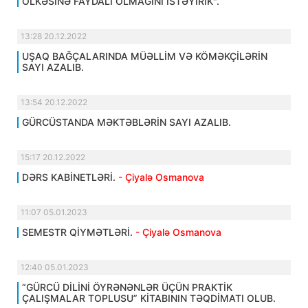
ÖLKƏSİNƏ FAYDALI OLMAĞINI İSTƏYİRİK".
13:28 20.12.2022
UŞAQ BAĞÇALARINDA MÜƏLLİM VƏ KÖMƏKÇİLƏRİN
SAYI AZALIB.
13:54 20.12.2022
GÜRCÜSTANDA MƏKTƏBLƏRİN SAYI AZALIB.
15:17 20.12.2022
DƏRS KABİNETLƏRİ.
- Çiyalə Osmanova
11:07 05.01.2023
SEMESTR QİYMƏTLƏRİ.
- Çiyalə Osmanova
12:40 05.01.2023
“GÜRCÜ DİLİNİ ÖYRƏNƏNLƏR ÜÇÜN PRAKTİK
ÇALIŞMALAR TOPLUSU” KİTABININ TƏQDİMATI OLUB.