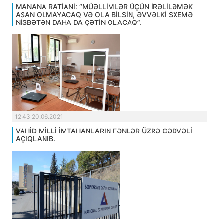
MANANA RATİANİ: “MÜƏLLİMLƏR ÜÇÜN İRƏLİLƏMƏK
ASAN OLMAYACAQ VƏ OLA BİLSİN, ƏVVƏLKİ SXEMƏ
NİSBƏTƏN DAHA DA ÇƏTİN OLACAQ”.
12:43 20.06.2021
VAHİD MİLLİ İMTAHANLARIN FƏNLƏR ÜZRƏ CƏDVƏLİ
AÇIQLANIB.