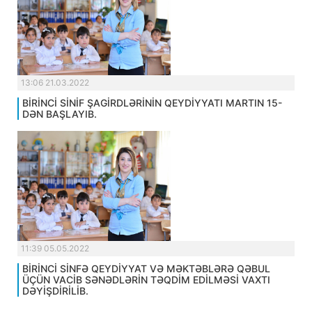
13:06 21.03.2022
BİRİNCİ SİNİF ŞAGİRDLƏRİNİN QEYDİYYATI MARTIN 15-
DƏN BAŞLAYIB.
11:39 05.05.2022
BİRİNCİ SİNFƏ QEYDİYYAT VƏ MƏKTƏBLƏRƏ QƏBUL
ÜÇÜN VACİB SƏNƏDLƏRİN TƏQDİM EDİLMƏSİ VAXTI
DƏYİŞDİRİLİB.