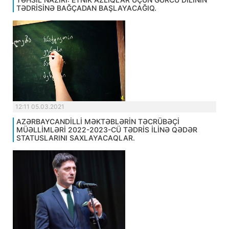
TƏDRİSİNƏ BAĞÇADAN BAŞLAYACAĞIQ.
12:11 05.03.2021
AZƏRBAYCANDİLLİ MƏKTƏBLƏRİN TƏCRÜBƏÇİ
MÜƏLLİMLƏRİ 2022-2023-CÜ TƏDRİS İLİNƏ QƏDƏR
STATUSLARINI SAXLAYACAQLAR.