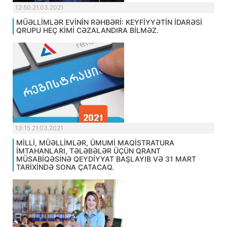
12:50 21.03.2021
MÜƏLLİMLƏR EVİNİN RƏHBƏRİ: KEYFİYYƏTİN İDARƏSİ
QRUPU HEÇ KİMİ CƏZALANDIRA BİLMƏZ.
13:15 21.03.2021
MİLLİ, MÜƏLLİMLƏR, ÜMUMİ MAQİSTRATURA
İMTAHANLARI, TƏLƏBƏLƏR ÜÇÜN QRANT
MÜSABİQƏSİNƏ QEYDİYYAT BAŞLAYIB VƏ 31 MART
TARİXİNDƏ SONA ÇATACAQ.