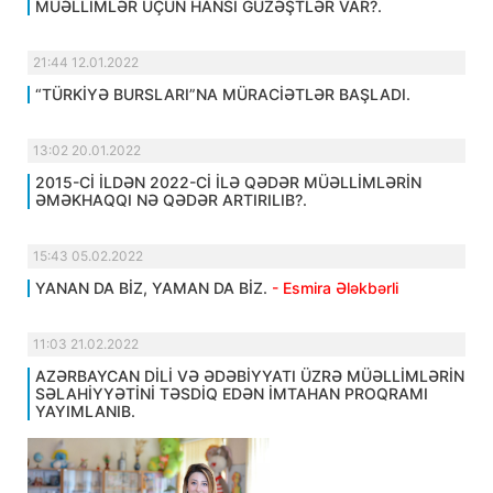
MÜƏLLİMLƏR ÜÇÜN HANSI GÜZƏŞTLƏR VAR?.
21:44 12.01.2022
“TÜRKİYƏ BURSLARI”NA MÜRACİƏTLƏR BAŞLADI.
13:02 20.01.2022
2015-Cİ İLDƏN 2022-Cİ İLƏ QƏDƏR MÜƏLLİMLƏRİN
ƏMƏKHAQQI NƏ QƏDƏR ARTIRILIB?.
15:43 05.02.2022
YANAN DA BİZ, YAMAN DA BİZ.
- Esmira Ələkbərli
11:03 21.02.2022
AZƏRBAYCAN DİLİ VƏ ƏDƏBİYYATI ÜZRƏ MÜƏLLİMLƏRİN
SƏLAHİYYƏTİNİ TƏSDİQ EDƏN İMTAHAN PROQRAMI
YAYIMLANIB.