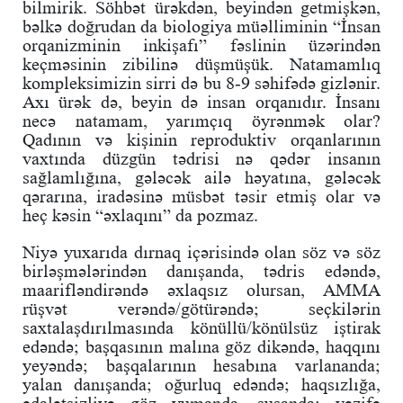
bilmirik. Söhbət ürəkdən, beyindən getmişkən,
bəlkə doğrudan da biologiya müəlliminin “İnsan
orqanizminin inkişafı” fəslinin üzərindən
keçməsinin zibilinə düşmüşük. Natamamlıq
kompleksimizin sirri də bu 8-9 səhifədə gizlənir.
Axı ürək də, beyin də insan orqanıdır. İnsanı
necə natamam, yarımçıq öyrənmək olar?
Qadının və kişinin reproduktiv orqanlarının
vaxtında düzgün tədrisi nə qədər insanın
sağlamlığına, gələcək ailə həyatına, gələcək
qərarına, iradəsinə müsbət təsir etmiş olar və
heç kəsin “əxlaqını” da pozmaz.
Niyə yuxarıda dırnaq içərisində olan söz və söz
birləşmələrindən danışanda, tədris edəndə,
maarifləndirəndə əxlaqsız olursan, AMMA
rüşvət verəndə/götürəndə; seçkilərin
saxtalaşdırılmasında könüllü/könülsüz iştirak
edəndə; başqasının malına göz dikəndə, haqqını
yeyəndə; başqalarının hesabına varlananda;
yalan danışanda; oğurluq edəndə; haqsızlığa,