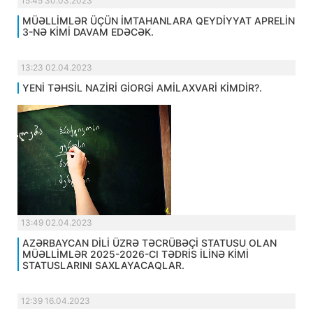
15:45 30.03.2023
MÜƏLLİMLƏR ÜÇÜN İMTAHANLARA QEYDİYYAT APRELİN
3-NƏ KİMİ DAVAM EDƏCƏK.
13:23 02.04.2023
YENİ TƏHSİL NAZİRİ GİORGİ AMİLAXVARİ KİMDİR?.
13:49 02.04.2023
AZƏRBAYCAN DİLİ ÜZRƏ TƏCRÜBƏÇİ STATUSU OLAN
MÜƏLLİMLƏR 2025-2026-CI TƏDRİS İLİNƏ KİMİ
STATUSLARINI SAXLAYACAQLAR.
12:39 16.04.2023