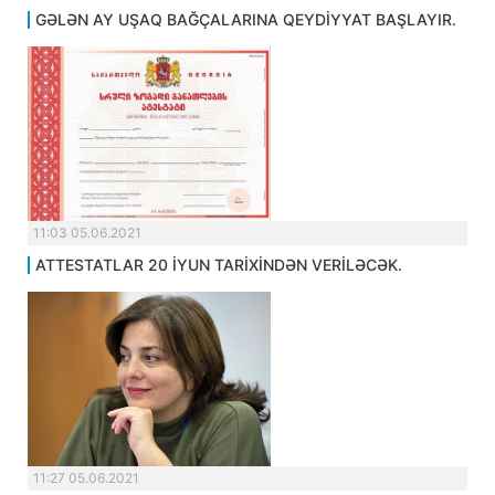
GƏLƏN AY UŞAQ BAĞÇALARINA QEYDİYYAT BAŞLAYIR.
11:03 05.06.2021
ATTESTATLAR 20 İYUN TARİXİNDƏN VERİLƏCƏK.
11:27 05.06.2021