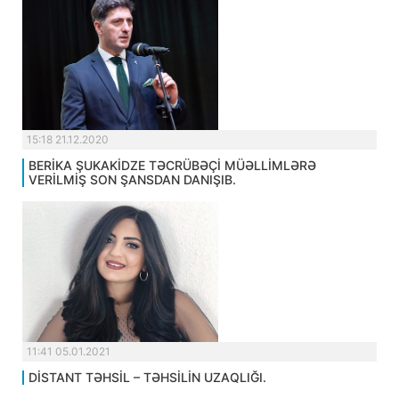
15:18 21.12.2020
BERİKA ŞUKAKİDZE TƏCRÜBƏÇİ MÜƏLLİMLƏRƏ
VERİLMİŞ SON ŞANSDAN DANIŞIB.
11:41 05.01.2021
DİSTANT TƏHSİL – TƏHSİLİN UZAQLIĞI.