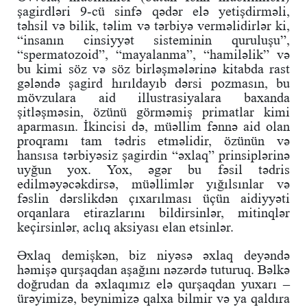
şagirdləri 9-cü sinfə qədər elə yetişdirməli,
təhsil və bilik, təlim və tərbiyə verməlidirlər ki,
“insanın cinsiyyət sisteminin quruluşu”,
“spermatozoid”, “mayalanma”, “hamiləlik” və
bu kimi söz və söz birləşmələrinə kitabda rast
gələndə şagird hırıldayıb dərsi pozmasın, bu
mövzulara aid illustrasiyalara baxanda
şitləşməsin, özünü görməmiş primatlar kimi
aparmasın. İkincisi də, müəllim fənnə aid olan
proqramı tam tədris etməlidir, özünün və
hansısa tərbiyəsiz şagirdin “əxlaq” prinsiplərinə
uyğun yox. Yox, əgər bu fəsil tədris
edilməyəcəkdirsə, müəllimlər yığılsınlar və
fəslin dərslikdən çıxarılması üçün aidiyyəti
orqanlara etirazlarını bildirsinlər, mitinqlər
keçirsinlər, aclıq aksiyası elan etsinlər.
Əxlaq demişkən, biz niyəsə əxlaq deyəndə
həmişə qurşaqdan aşağını nəzərdə tuturuq. Bəlkə
doğrudan da əxlaqımız elə qurşaqdan yuxarı –
ürəyimizə, beynimizə qalxa bilmir və ya qaldıra