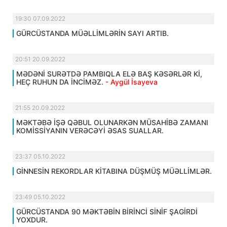
19:30 07.09.2022
GÜRCÜSTANDA MÜƏLLİMLƏRİN SAYI ARTIB.
20:51 20.09.2022
MƏDƏNİ SURƏTDƏ PAMBIQLA ELƏ BAŞ KƏSƏRLƏR Kİ,
HEÇ RUHUN DA İNCİMƏZ.
- Aygül İsayeva
21:55 20.09.2022
MƏKTƏBƏ İŞƏ QƏBUL OLUNARKƏN MÜSAHİBƏ ZAMANI
KOMİSSİYANIN VERƏCƏYİ ƏSAS SUALLAR.
23:37 05.10.2022
GİNNESİN REKORDLAR KİTABINA DÜŞMÜŞ MÜƏLLİMLƏR.
23:49 05.10.2022
GÜRCÜSTANDA 90 MƏKTƏBİN BİRİNCİ SİNİF ŞAGİRDİ
YOXDUR.