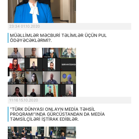
23:34 01.10.2020
MÜƏLLİMLƏR MƏCBURİ TƏLİMLƏR ÜÇÜN PUL
ÖDƏYƏCƏKLƏRMİ?.
11:16 15.10.2020
“TÜRK DÜNYASI ONLAYN MEDİA TƏHSİL
PROQRAMI”INDA GÜRCÜSTANDAN DA MEDİA
TƏMSİLÇİLƏRİ İŞTİRAK EDİBLƏR.