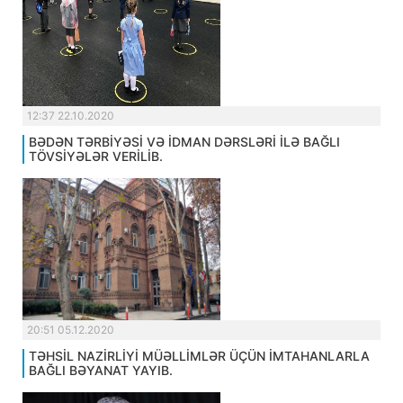
12:37 22.10.2020
BƏDƏN TƏRBİYƏSİ VƏ İDMAN DƏRSLƏRİ İLƏ BAĞLI
TÖVSİYƏLƏR VERİLİB.
20:51 05.12.2020
TƏHSİL NAZİRLİYİ MÜƏLLİMLƏR ÜÇÜN İMTAHANLARLA
BAĞLI BƏYANAT YAYIB.