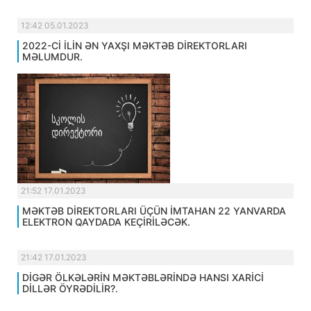
12:42 05.01.2023
2022-Cİ İLİN ƏN YAXŞI MƏKTƏB DİREKTORLARI
MƏLUMDUR.
21:52 17.01.2023
MƏKTƏB DİREKTORLARI ÜÇÜN İMTAHAN 22 YANVARDA
ELEKTRON QAYDADA KEÇİRİLƏCƏK.
21:42 17.01.2023
DİGƏR ÖLKƏLƏRİN MƏKTƏBLƏRİNDƏ HANSI XARİCİ
DİLLƏR ÖYRƏDİLİR?.