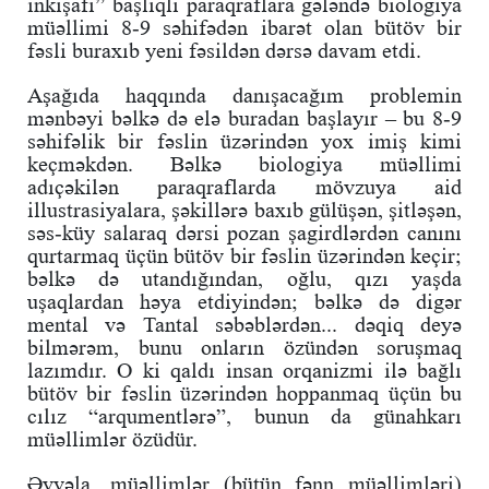
inkişafı” başlıqlı paraqraflara gələndə biologiya
müəllimi 8-9 səhifədən ibarət olan bütöv bir
fəsli buraxıb yeni fəsildən dərsə davam etdi.
Aşağıda haqqında danışacağım problemin
mənbəyi bəlkə də elə buradan başlayır – bu 8-9
səhifəlik bir fəslin üzərindən yox imiş kimi
keçməkdən. Bəlkə biologiya müəllimi
adıçəkilən paraqraflarda mövzuya aid
illustrasiyalara, şəkillərə baxıb gülüşən, şitləşən,
səs-küy salaraq dərsi pozan şagirdlərdən canını
qurtarmaq üçün bütöv bir fəslin üzərindən keçir;
bəlkə də utandığından, oğlu, qızı yaşda
uşaqlardan həya etdiyindən; bəlkə də digər
mental və Tantal səbəblərdən... dəqiq deyə
bilmərəm, bunu onların özündən soruşmaq
lazımdır. O ki qaldı insan orqanizmi ilə bağlı
bütöv bir fəslin üzərindən hoppanmaq üçün bu
cılız “arqumentlərə”, bunun da günahkarı
müəllimlər özüdür.
Əvvəla, müəllimlər (bütün fənn müəllimləri)