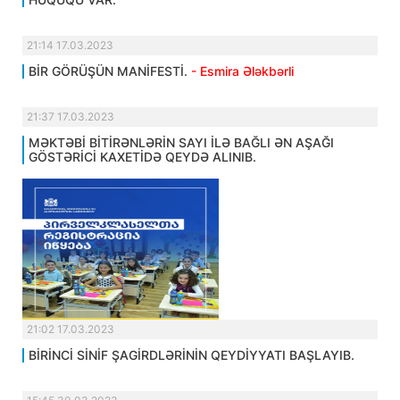
21:14 17.03.2023
BİR GÖRÜŞÜN MANİFESTİ.
- Esmira Ələkbərli
21:37 17.03.2023
MƏKTƏBİ BİTİRƏNLƏRİN SAYI İLƏ BAĞLI ƏN AŞAĞI
GÖSTƏRİCİ KAXETİDƏ QEYDƏ ALINIB.
21:02 17.03.2023
BİRİNCİ SİNİF ŞAGİRDLƏRİNİN QEYDİYYATI BAŞLAYIB.