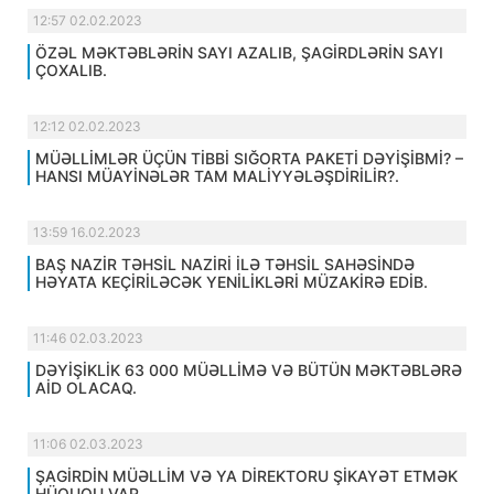
12:57 02.02.2023
ÖZƏL MƏKTƏBLƏRİN SAYI AZALIB, ŞAGİRDLƏRİN SAYI
ÇOXALIB.
12:12 02.02.2023
MÜƏLLİMLƏR ÜÇÜN TİBBİ SIĞORTA PAKETİ DƏYİŞİBMİ? –
HANSI MÜAYİNƏLƏR TAM MALİYYƏLƏŞDİRİLİR?.
13:59 16.02.2023
BAŞ NAZİR TƏHSİL NAZİRİ İLƏ TƏHSİL SAHƏSİNDƏ
HƏYATA KEÇİRİLƏCƏK YENİLİKLƏRİ MÜZAKİRƏ EDİB.
11:46 02.03.2023
DƏYİŞİKLİK 63 000 MÜƏLLİMƏ VƏ BÜTÜN MƏKTƏBLƏRƏ
AİD OLACAQ.
11:06 02.03.2023
ŞAGİRDİN MÜƏLLİM VƏ YA DİREKTORU ŞİKAYƏT ETMƏK
HÜQUQU VAR.