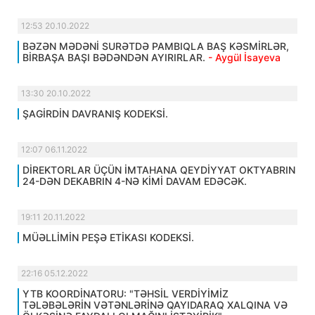
12:53 20.10.2022
BƏZƏN MƏDƏNİ SURƏTDƏ PAMBIQLA BAŞ KƏSMİRLƏR,
BİRBAŞA BAŞI BƏDƏNDƏN AYIRIRLAR.
- Aygül İsayeva
13:30 20.10.2022
ŞAGİRDİN DAVRANIŞ KODEKSİ.
12:07 06.11.2022
DİREKTORLAR ÜÇÜN İMTAHANA QEYDİYYAT OKTYABRIN
24-DƏN DEKABRIN 4-NƏ KİMİ DAVAM EDƏCƏK.
19:11 20.11.2022
MÜƏLLİMİN PEŞƏ ETİKASI KODEKSİ.
22:16 05.12.2022
YTB KOORDİNATORU: "TƏHSİL VERDİYİMİZ
TƏLƏBƏLƏRİN VƏTƏNLƏRİNƏ QAYIDARAQ XALQINA VƏ