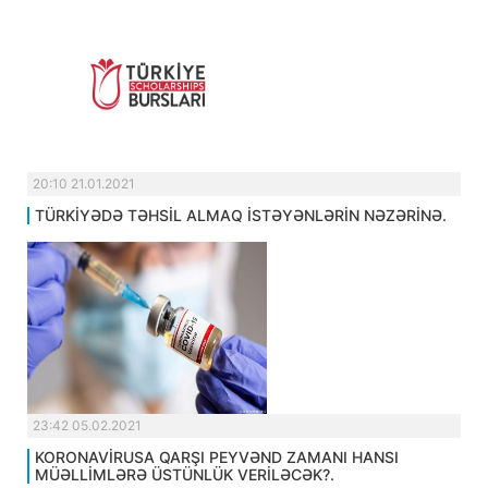
20:10 21.01.2021
TÜRKİYƏDƏ TƏHSİL ALMAQ İSTƏYƏNLƏRİN NƏZƏRİNƏ.
23:42 05.02.2021
KORONAVİRUSA QARŞI PEYVƏND ZAMANI HANSI
MÜƏLLİMLƏRƏ ÜSTÜNLÜK VERİLƏCƏK?.