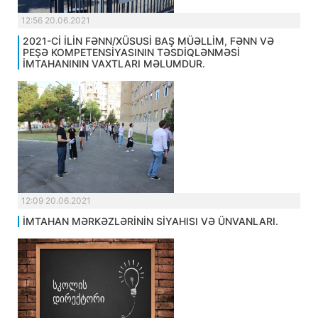
12:56 20.06.2021
2021-Cİ İLİN FƏNN/XÜSUSİ BAŞ MÜƏLLİM, FƏNN VƏ
PEŞƏ KOMPETENSİYASININ TƏSDİQLƏNMƏSİ
İMTAHANININ VAXTLARI MƏLUMDUR.
12:09 20.06.2021
İMTAHAN MƏRKƏZLƏRİNİN SİYAHISI VƏ ÜNVANLARI.