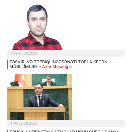
12:19 20.02.2021
TƏSVİRİ VƏ TƏTBİQİ İNCƏSƏNƏTİ TOPLA KEÇƏN
MÜƏLLİMLƏR.
- Azər Musaoğlu
11:10 05.03.2021
TƏHSİL NAZİRİ: ETNİK AZLIQLAR ÜÇÜN GÜRCÜ DİLİNİN