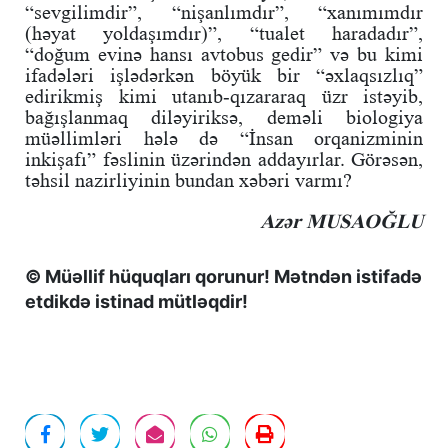
“sevgilimdir”, “nişanlımdır”, “xanımımdır
(həyat yoldaşımdır)”, “tualet haradadır”,
“doğum evinə hansı avtobus gedir” və bu kimi
ifadələri işlədərkən böyük bir “əxlaqsızlıq”
edirikmiş kimi utanıb-qızararaq üzr istəyib,
bağışlanmaq diləyiriksə, deməli biologiya
müəllimləri hələ də “İnsan orqanizminin
inkişafı” fəslinin üzərindən addayırlar. Görəsən,
təhsil nazirliyinin bundan xəbəri varmı?
Azər MUSAOĞLU
© Müəllif hüquqları qorunur! Mətndən istifadə
etdikdə istinad mütləqdir!