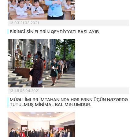
13:03 21.03.2021
BİRİNCİ SİNİFLƏRİN QEYDİYYATI BAŞLAYIB.
13:48 06.04.2021
MÜƏLLİMLƏR İMTAHANINDA HƏR FƏNN ÜÇÜN NƏZƏRDƏ
TUTULMUŞ MİNİMAL BAL MƏLUMDUR.