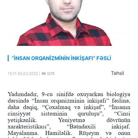
“İNSAN ORQANİZMİNİN İNKİŞAFI” FƏSLİ
Təhsil
13:11 05.03.2022 |
3278
Yadımdadır, 9-cu sinifdə oxuyarkən biologiya
dərsində “İnsan orqanizminin inkişafı” fəslinə,
daha dəqiq, “Çoxalmaq və inkişaf”, “İnsanın
cinsiyyət sisteminin quruluşu”, “Cinsi
yetişkənlik. Yeniyetmə dövrünün
xarakteristikası”, “Bətndaxili inkişaf.
Mayalanma. Hamiləlik. Rüşeym və onun