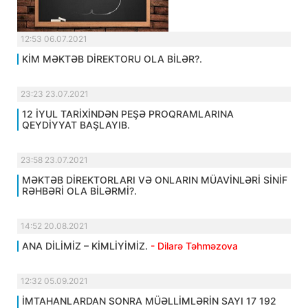
12:53 06.07.2021
KİM MƏKTƏB DİREKTORU OLA BİLƏR?.
23:23 23.07.2021
12 İYUL TARİXİNDƏN PEŞƏ PROQRAMLARINA
QEYDİYYAT BAŞLAYIB.
23:58 23.07.2021
MƏKTƏB DİREKTORLARI VƏ ONLARIN MÜAVİNLƏRİ SİNİF
RƏHBƏRİ OLA BİLƏRMİ?.
14:52 20.08.2021
ANA DİLİMİZ – KİMLİYİMİZ.
- Dilarə Təhməzova
12:32 05.09.2021
İMTAHANLARDAN SONRA MÜƏLLİMLƏRİN SAYI 17 192