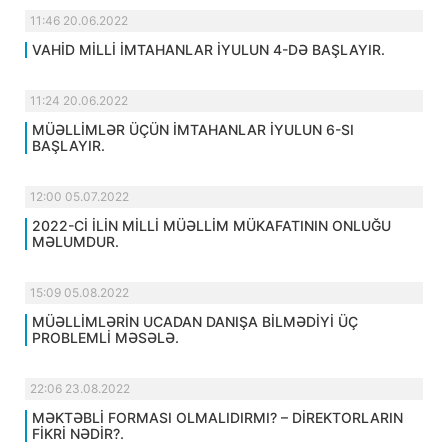
11:46 20.06.2022
VAHİD MİLLİ İMTAHANLAR İYULUN 4-DƏ BAŞLAYIR.
11:24 20.06.2022
MÜƏLLİMLƏR ÜÇÜN İMTAHANLAR İYULUN 6-SI
BAŞLAYIR.
12:00 05.07.2022
2022-Cİ İLİN MİLLİ MÜƏLLİM MÜKAFATININ ONLUĞU
MƏLUMDUR.
15:09 05.08.2022
MÜƏLLİMLƏRİN UCADAN DANIŞA BİLMƏDİYİ ÜÇ
PROBLEMLİ MƏSƏLƏ.
22:06 23.08.2022
MƏKTƏBLİ FORMASI OLMALIDIRMI? – DİREKTORLARIN
FİKRİ NƏDİR?.