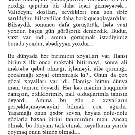
çıxdığı qapıdan bir daha içəri girməyəcək...
Valideyni, dostları, sevdikləri ona son dəfə
sarıldığını bilsəydilər daha bərk qucaqlayardılar.
Bilsəydik sonuncu dəfə görüşürük, hələ vaxt
yoxdur, başqa gün görüşərik deməzdik. Budur,
vaxt var indi, amma görüşmək istədiyimiz
burada yoxdur, əbədiyyən yoxdur...
Bu dünyada hər birimizin xəyalları var. Hansı
birimiz ilk öncə məktəbi bitirməyi, sonra ali
məktəbə qəbul olmağı, işləməyi, ailə qurmağı,
qocalmağı xəyal etməmişik ki?.. Onun da çox
gözəl xəyalları var idi. Həmişə bütün dünya
məni tanısın deyərdi. Hər kəs mənim haqqımda
danışsın, etdiklərimlə, nail olduqlarımla tanısın
deyərdi. Amma bu gün o xəyalların
gerçəkləşməyəcəyini bilmək çox ağırdır.
Yaşamağı onun qədər sevən, həyata dolu-dolu
gözlərlə baxan birini tanımırdım mən. Ancaq
ölmək, bu dünyanı tərk etmək, xəyallarını yarıda
qoymaq onun əlində olmadı...