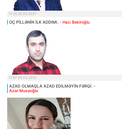
11:25 20.02.2021
ÜÇ PİLLƏNİN İLK ADDIMI.
- Hacı Bəkiroğlu
11:57 05.03.2021
AZAD OLMAQLA AZAD EDİLMƏYİN FƏRQİ.
-
Azər Musaoğlu