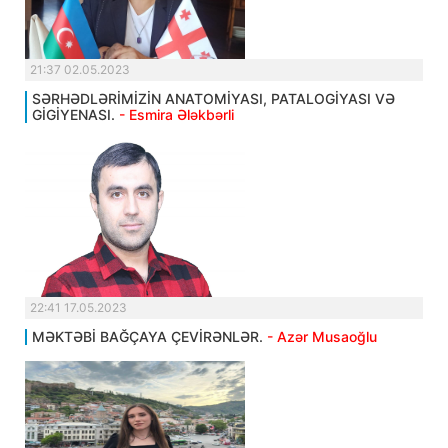
21:37 02.05.2023
SƏRHƏDLƏRİMİZİN ANATOMİYASI, PATALOGİYASI VƏ
GİGİYENASI.
- Esmira Ələkbərli
22:41 17.05.2023
MƏKTƏBİ BAĞÇAYA ÇEVİRƏNLƏR.
- Azər Musaoğlu