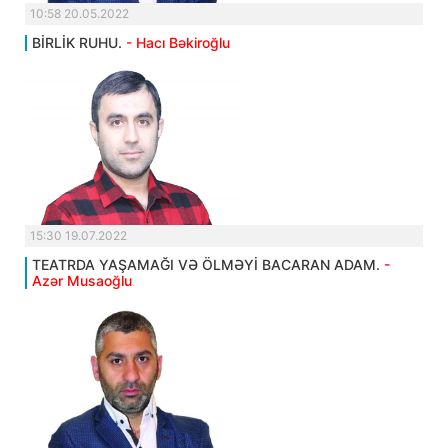
10:58 20.05.2022
BİRLİK RUHU.
- Hacı Bəkiroğlu
15:30 19.07.2022
TEATRDA YAŞAMAĞI VƏ ÖLMƏYİ BACARAN ADAM.
-
Azər Musaoğlu