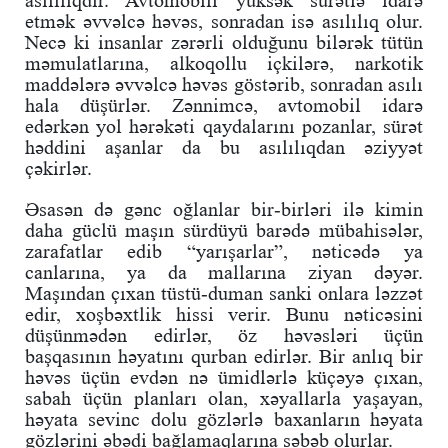
asılılıqdır. Avtomobili yüksək sürətlə idarə
etmək əvvəlcə həvəs, sonradan isə asılılıq olur.
Necə ki insanlar zərərli olduğunu bilərək tütün
məmulatlarına, alkoqollu içkilərə, narkotik
maddələrə əvvəlcə həvəs göstərib, sonradan asılı
hala düşürlər. Zənnimcə, avtomobil idarə
edərkən yol hərəkəti qaydalarını pozanlar, sürət
həddini aşanlar da bu asılılıqdan əziyyət
çəkirlər.
Əsasən də gənc oğlanlar bir-birləri ilə kimin
daha güclü maşın sürdüyü barədə mübahisələr,
zarafatlar edib “yarışarlar”, nəticədə ya
canlarına, ya da mallarına ziyan dəyər.
Maşından çıxan tüstü-duman sanki onlara ləzzət
edir, xoşbəxtlik hissi verir. Bunu nəticəsini
düşünmədən edirlər, öz həvəsləri üçün
başqasının həyatını qurban edirlər. Bir anlıq bir
həvəs üçün evdən nə ümidlərlə küçəyə çıxan,
sabah üçün planları olan, xəyallarla yaşayan,
həyata sevinc dolu gözlərlə baxanların həyata
gözlərini əbədi bağlamaqlarına səbəb olurlar.