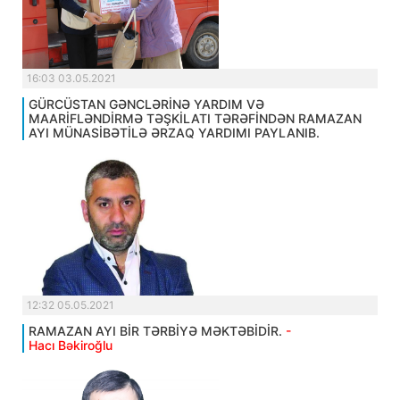
16:03 03.05.2021
GÜRCÜSTAN GƏNCLƏRİNƏ YARDIM VƏ
MAARİFLƏNDİRMƏ TƏŞKİLATI TƏRƏFİNDƏN RAMAZAN
AYI MÜNASİBƏTİLƏ ƏRZAQ YARDIMI PAYLANIB.
12:32 05.05.2021
RAMAZAN AYI BİR TƏRBİYƏ MƏKTƏBİDİR.
-
Hacı Bəkiroğlu