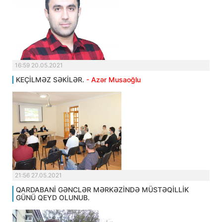
16:59 20.05.2021
KEÇİLMƏZ SƏKİLƏR.
- Azər Musaoğlu
21:56 27.05.2021
QARDABANİ GƏNCLƏR MƏRKƏZİNDƏ MÜSTƏQİLLİK
GÜNÜ QEYD OLUNUB.