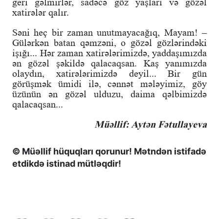
geri gəlmirlər, sadəcə göz yaşları və gözəl
xatirələr qalır.
Səni heç bir zaman unutmayacağıq, Mayam! –
Gülərkən batan qəmzəni, o gözəl gözlərindəki
işığı... Hər zaman xatirələrimizdə, yaddaşımızda
ən gözəl şəkildə qalacaqsan. Kaş yanımızda
olaydın, xatirələrimizdə deyil... Bir gün
görüşmək ümidi ilə, cənnət mələyimiz, göy
üzünün ən gözəl ulduzu, daima qəlbimizdə
qalacaqsan...
Müəllif: Aytən Fətullayeva
© Müəllif hüquqları qorunur! Mətndən istifadə
etdikdə istinad mütləqdir!