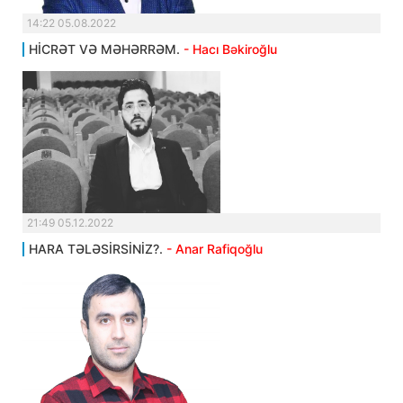
14:22 05.08.2022
HİCRƏT VƏ MƏHƏRRƏM.
- Hacı Bəkiroğlu
21:49 05.12.2022
HARA TƏLƏSİRSİNİZ?.
- Anar Rafiqoğlu