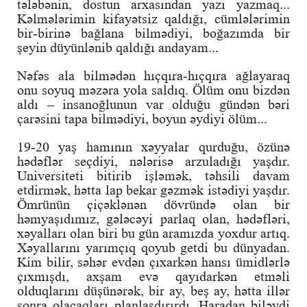
tələbənin, dostun arxasından yazı yazmaq...
Kəlmələrimin kifayətsiz qaldığı, cümlələrimin
bir-birinə bağlana bilmədiyi, boğazımda bir
şeyin düyünlənib qaldığı andayam...
Nəfəs ala bilmədən hıçqıra-hıçqıra ağlayaraq
onu soyuq məzəra yola saldıq. Ölüm onu bizdən
aldı – insanoğlunun var olduğu gündən bəri
çarəsini tapa bilmədiyi, boyun əydiyi ölüm...
19-20 yaş hamının xəyyalar qurduğu, özünə
hədəflər seçdiyi, nələrisə arzuladığı yaşdır.
Universiteti bitirib işləmək, təhsili davam
etdirmək, hətta lap bekar gəzmək istədiyi yaşdır.
Ömrünün çiçəklənən dövründə olan bir
həmyaşıdımız, gələcəyi parlaq olan, hədəfləri,
xəyalları olan biri bu gün aramızda yoxdur artıq.
Xəyallarını yarımçıq qoyub getdi bu dünyadan.
Kim bilir, səhər evdən çıxarkən hansı ümidlərlə
çıxmışdı, axşam evə qayıdarkən etməli
olduqlarını düşünərək, bir ay, beş ay, hətta illər
sonra olacaqları planlaşdırırdı. Haradan biləydi