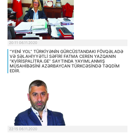
20:11 06.11.2020
“YENİ YOL” TÜRKİYƏNİN GÜRCÜSTANDAKI FÖVQƏLADƏ
VƏ SƏLAHİYYƏTLİ SƏFİRİ FATMA CEREN YAZQANIN
“KVİRİSPALİTRA.GE” SAYTINDA YAYIMLANMIŞ
MÜSAHİBƏSİNİ AZƏRBAYCAN TÜRKCƏSİNDƏ TƏQDİM
EDİR.
22:15 06.11.2020