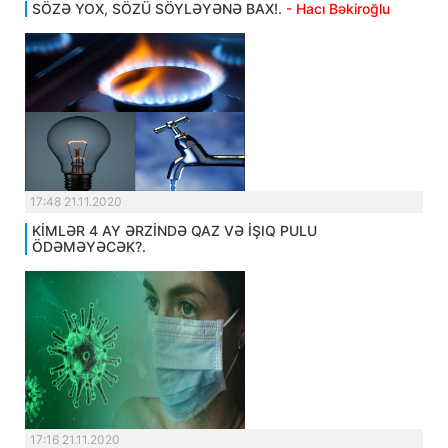
SÖZƏ YOX, SÖZÜ SÖYLƏYƏNƏ BAX!.
- Hacı Bəkiroğlu
17:48 21.11.2020
KİMLƏR 4 AY ƏRZİNDƏ QAZ VƏ İŞIQ PULU
ÖDƏMƏYƏCƏK?.
17:16 21.11.2020