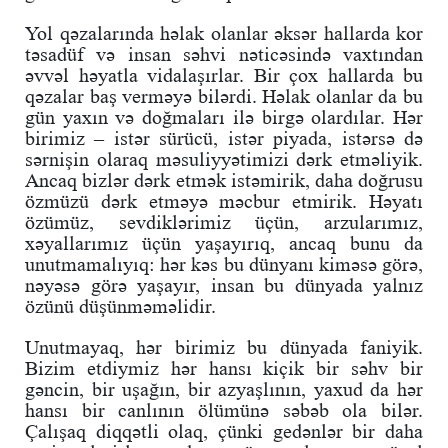
Yol qəzalarında həlak olanlar əksər hallarda kor
təsadüf və insan səhvi nəticəsində vaxtından
əvvəl həyatla vidalaşırlar. Bir çox hallarda bu
qəzalar baş verməyə bilərdi. Həlak olanlar da bu
gün yaxın və doğmaları ilə birgə olardılar. Hər
birimiz – istər sürücü, istər piyada, istərsə də
sərnişin olaraq məsuliyyətimizi dərk etməliyik.
Ancaq bizlər dərk etmək istəmirik, daha doğrusu
özmüzü dərk etməyə məcbur etmirik. Həyatı
özümüz, sevdiklərimiz üçün, arzularımız,
xəyallarımız üçün yaşayırıq, ancaq bunu da
unutmamalıyıq: hər kəs bu dünyanı kiməsə görə,
nəyəsə görə yaşayır, insan bu dünyada yalnız
özünü düşünməməlidir.
Unutmayaq, hər birimiz bu dünyada faniyik.
Bizim etdiymiz hər hansı kiçik bir səhv bir
gəncin, bir uşağın, bir azyaşlının, yaxud da hər
hansı bir canlının ölümünə səbəb ola bilər.
Çalışaq diqqətli olaq, çünki gedənlər bir daha