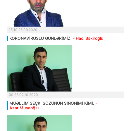
15:10 25.09.2020
KORONAVİRUSLU GÜNLƏRİMİZ.
- Hacı Bəkiroğlu
00:25 02.10.2020
MÜƏLLİM SEÇKİ SÖZÜNÜN SİNONİMİ KİMİ.
-
Azər Musaoğlu