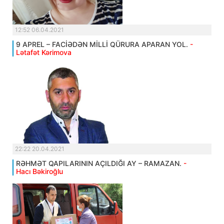
12:52 06.04.2021
9 APREL – FACİƏDƏN MİLLİ QÜRURA APARAN YOL.
-
Lətafət Kərimova
22:22 20.04.2021
RƏHMƏT QAPILARININ AÇILDIĞI AY – RAMAZAN.
-
Hacı Bəkiroğlu