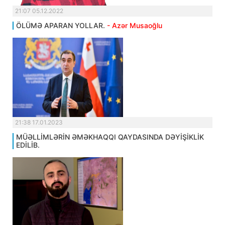
21:07 05.12.2022
ÖLÜMƏ APARAN YOLLAR.
- Azər Musaoğlu
21:38 17.01.2023
MÜƏLLİMLƏRİN ƏMƏKHAQQI QAYDASINDA DƏYİŞİKLİK
EDİLİB.