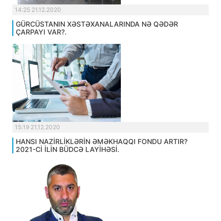
14:25 21.12.2020
GÜRCÜSTANIN XƏSTƏXANALARINDA NƏ QƏDƏR
ÇARPAYI VAR?.
15:19 21.12.2020
HANSI NAZİRLİKLƏRİN ƏMƏKHAQQI FONDU ARTIR?
2021-Cİ İLİN BÜDCƏ LAYİHƏSİ.