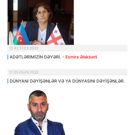
12:42 21.03.2022
ADƏTLƏRİMİZİN DƏYƏRİ.
- Esmira Ələkbərli
11:35 05.05.2022
DÜNYANI DƏYİŞƏNLƏR VƏ YA DÜNYASINI DƏYİŞƏNLƏR.