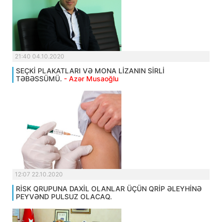
21:40 04.10.2020
SEÇKİ PLAKATLARI VƏ MONA LİZANIN SİRLİ
TƏBƏSSÜMÜ.
- Azər Musaoğlu
12:07 22.10.2020
RİSK QRUPUNA DAXİL OLANLAR ÜÇÜN QRİP ƏLEYHİNƏ
PEYVƏND PULSUZ OLACAQ.