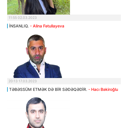
11:55 02.03.2023
İNSANLIQ.
- Alina Fətullayeva
20:13 17.03.2023
TƏBƏSSÜM ETMƏK DƏ BİR SƏDƏQƏDİR.
- Hacı Bəkiroğlu