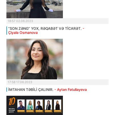
18:57 02.06.2023
“SON ZƏNG” YOX, RƏQABƏT VƏ TİCARƏT.
-
Çiyalə Osmanova
17:58 17.06.2023
İMTAHAN TƏBİLİ ÇALINIR.
- Aytən Fətullayeva