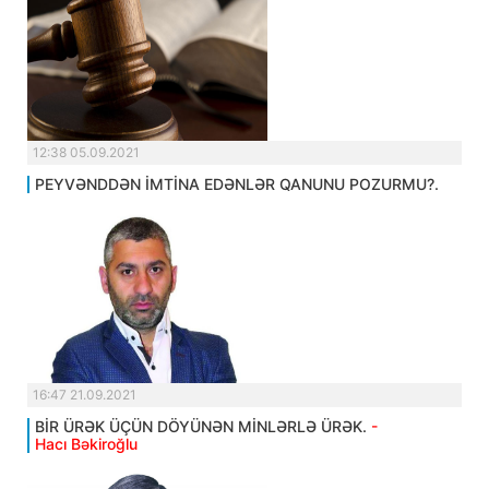
12:38 05.09.2021
PEYVƏNDDƏN İMTİNA EDƏNLƏR QANUNU POZURMU?.
16:47 21.09.2021
BİR ÜRƏK ÜÇÜN DÖYÜNƏN MİNLƏRLƏ ÜRƏK.
-
Hacı Bəkiroğlu