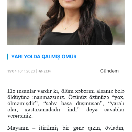
YARI YOLDA QALMIŞ ÖMÜR
Gündəm
19:04 16.11.2023 |
2334
Elə insanlar vardır ki, ölüm xəbərini alsanız belə
öldüyünə inanmazsınız. Özünüz özünüzə “yox,
ölməmişdir”, “səhv başa düşmüsən”, “yaralı
olar, xəstaxanadadır indi” deyə cavablar
verərsiniz.
Mayanın – itirilmiş bir gənc qızın, övladın,