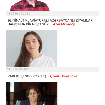
12:55 16.04.2023
ƏLİNİNALTIKLAVİATURALI AZƏRBAYCANLI ZİYALILAR
HAQQINDA BİR NEÇƏ SÖZ.
- Azər Musaoğlu
21:48 02.05.2023
VARLIQ İÇİNDƏ YOXLUQ.
- Çiyalə Osmanova