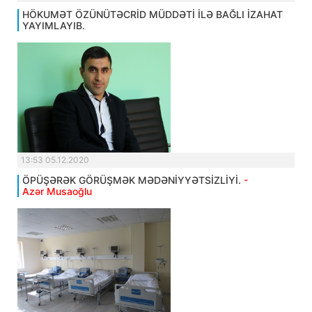
HÖKUMƏT ÖZÜNÜTƏCRİD MÜDDƏTİ İLƏ BAĞLI İZAHAT
YAYIMLAYIB.
13:53 05.12.2020
ÖPÜŞƏRƏK GÖRÜŞMƏK MƏDƏNİYYƏTSİZLİYİ.
-
Azər Musaoğlu