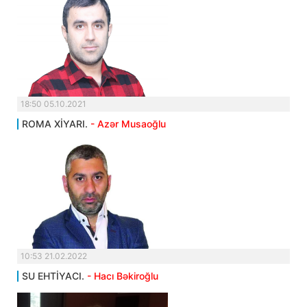
18:50 05.10.2021
ROMA XİYARI.
- Azər Musaoğlu
10:53 21.02.2022
SU EHTİYACI.
- Hacı Bəkiroğlu