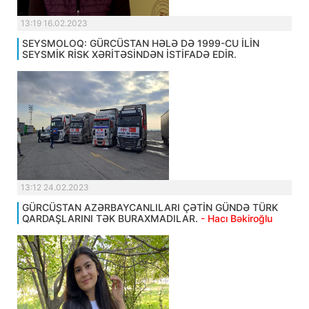
13:19 16.02.2023
SEYSMOLOQ: GÜRCÜSTAN HƏLƏ DƏ 1999-CU İLİN
SEYSMİK RİSK XƏRİTƏSİNDƏN İSTİFADƏ EDİR.
13:12 24.02.2023
GÜRCÜSTAN AZƏRBAYCANLILARI ÇƏTİN GÜNDƏ TÜRK
QARDAŞLARINI TƏK BURAXMADILAR.
- Hacı Bəkiroğlu