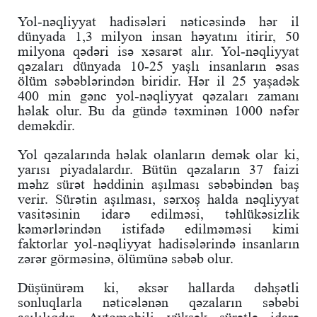
Yol-nəqliyyat hadisələri nəticəsində hər il
dünyada 1,3 milyon insan həyatını itirir, 50
milyona qədəri isə xəsarət alır. Yol-nəqliyyat
qəzaları dünyada 10-25 yaşlı insanların əsas
ölüm səbəblərindən biridir. Hər il 25 yaşadək
400 min gənc yol-nəqliyyat qəzaları zamanı
həlak olur. Bu da gündə təxminən 1000 nəfər
deməkdir.
Yol qəzalarında həlak olanların demək olar ki,
yarısı piyadalardır. Bütün qəzaların 37 faizi
məhz sürət həddinin aşılması səbəbindən baş
verir. Sürətin aşılması, sərxoş halda nəqliyyat
vasitəsinin idarə edilməsi, təhlükəsizlik
kəmərlərindən istifadə edilməməsi kimi
faktorlar yol-nəqliyyat hadisələrində insanların
zərər görməsinə, ölümünə səbəb olur.
Düşünürəm ki, əksər hallarda dəhşətli
sonluqlarla nəticələnən qəzaların səbəbi