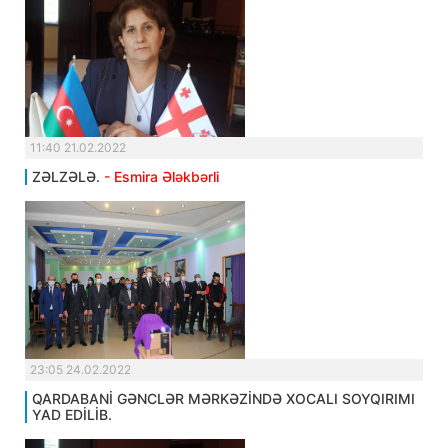
11:40 21.02.2022
ZƏLZƏLƏ.
- Esmira Ələkbərli
23:05 24.02.2022
QARDABANİ GƏNCLƏR MƏRKƏZİNDƏ XOCALI SOYQIRIMI
YAD EDİLİB.