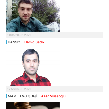
11:05 20.06.2021
HANSI?.
- Həmid Sadıx
12:58 05.09.2021
MAMED VƏ QOQİ.
- Azər Musaoğlu