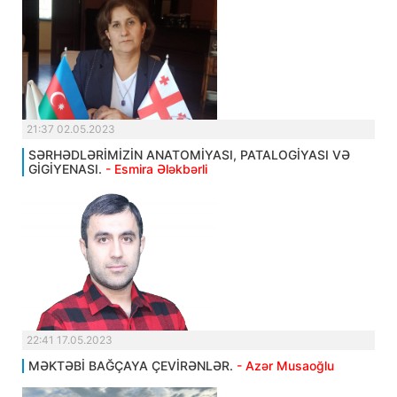
21:37 02.05.2023
SƏRHƏDLƏRİMİZİN ANATOMİYASI, PATALOGİYASI VƏ
GİGİYENASI.
- Esmira Ələkbərli
22:41 17.05.2023
MƏKTƏBİ BAĞÇAYA ÇEVİRƏNLƏR.
- Azər Musaoğlu