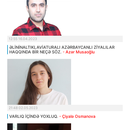
12:55 16.04.2023
ƏLİNİNALTIKLAVİATURALI AZƏRBAYCANLI ZİYALILAR
HAQQINDA BİR NEÇƏ SÖZ.
- Azər Musaoğlu
21:48 02.05.2023
VARLIQ İÇİNDƏ YOXLUQ.
- Çiyalə Osmanova