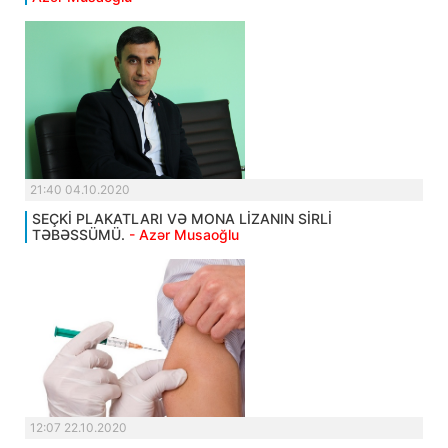
21:40 04.10.2020
SEÇKİ PLAKATLARI VƏ MONA LİZANIN SİRLİ
TƏBƏSSÜMÜ.
- Azər Musaoğlu
12:07 22.10.2020