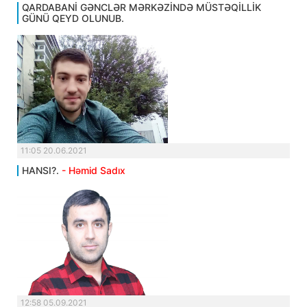
QARDABANİ GƏNCLƏR MƏRKƏZİNDƏ MÜSTƏQİLLİK
GÜNÜ QEYD OLUNUB.
11:05 20.06.2021
HANSI?.
- Həmid Sadıx
12:58 05.09.2021