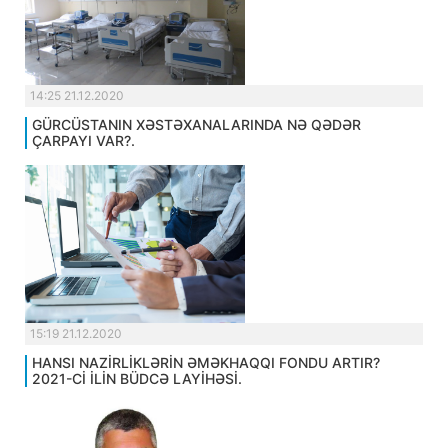
14:25 21.12.2020
GÜRCÜSTANIN XƏSTƏXANALARINDA NƏ QƏDƏR
ÇARPAYI VAR?.
15:19 21.12.2020
HANSI NAZİRLİKLƏRİN ƏMƏKHAQQI FONDU ARTIR?
2021-Cİ İLİN BÜDCƏ LAYİHƏSİ.