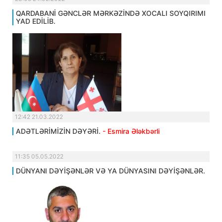
QARDABANİ GƏNCLƏR MƏRKƏZİNDƏ XOCALI SOYQIRIMI
YAD EDİLİB.
12:42 21.03.2022
ADƏTLƏRİMİZİN DƏYƏRİ.
- Esmira Ələkbərli
11:35 05.05.2022
DÜNYANI DƏYİŞƏNLƏR VƏ YA DÜNYASINI DƏYİŞƏNLƏR.