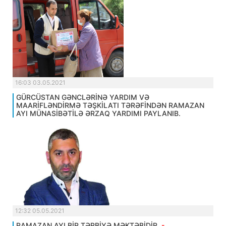
16:03 03.05.2021
GÜRCÜSTAN GƏNCLƏRİNƏ YARDIM VƏ
MAARİFLƏNDİRMƏ TƏŞKİLATI TƏRƏFİNDƏN RAMAZAN
AYI MÜNASİBƏTİLƏ ƏRZAQ YARDIMI PAYLANIB.
12:32 05.05.2021
RAMAZAN AYI BİR TƏRBİYƏ MƏKTƏBİDİR.
-