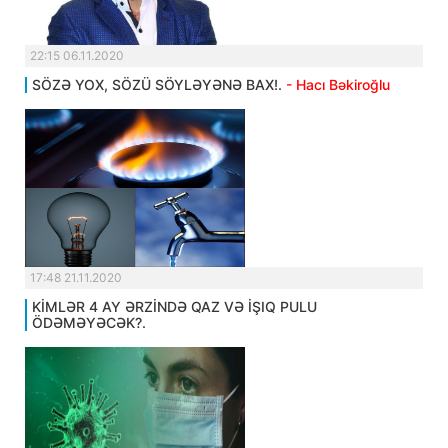
22:15 06.11.2020
SÖZƏ YOX, SÖZÜ SÖYLƏYƏNƏ BAX!.
- Hacı Bəkiroğlu
17:48 21.11.2020
KİMLƏR 4 AY ƏRZİNDƏ QAZ VƏ İŞIQ PULU
ÖDƏMƏYƏCƏK?.