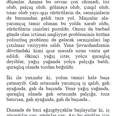
düşənlər. Amma bu sevinc çox sürmədi, toz
olub, palçıq olub, gölməçə olub, çınqıl olub,
tıxac olub yayı-qışı sürücülərin də, sərnişinlərin
də burnundan gəldi təzə yol. Maşınlar ala-
yarımçıq təmir olunan bu yolda xarab oldu,
sürücülərin sinirləri pozuldu. Onsuz da bərbad
gündə olan ictimai nəqliyyat probleminin üstünə
yolsuzluq problemi də gələrək sərnişinləri lap
çıxılmaz vəziyyətə saldı. Yenə Şevardnadzenin
dövründəki kimi qısa məsafə uzun vaxta qət
edildi. Əkinçi yağış istər, yolçu quraqlıq
deyiblər, yağış yağanda yolçu palçığa batdı,
quraqlıq olanda tozdan boğuldu.
İki ilə yaxındır ki, yolun təmiri hələ başa
çatmayıb. Gah ortasında yarımçıq iş qalıb, gah
ayağında, gah da başında. Yenə yağış yağanda,
quraqlıq olanda gah ortasında palçığa, toza
batırsan, gah ayağında, gah da başında...
Dinəndə də bəzi ağzıgöyçəklər başlayırlar ki, iş
görmürlər vay, görürlər vay. Axı bu görülən işin