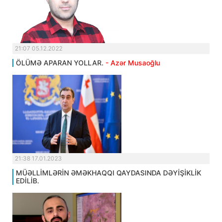
21:07 05.12.2022
ÖLÜMƏ APARAN YOLLAR.
- Azər Musaoğlu
21:38 17.01.2023
MÜƏLLİMLƏRİN ƏMƏKHAQQI QAYDASINDA DƏYİŞİKLİK
EDİLİB.