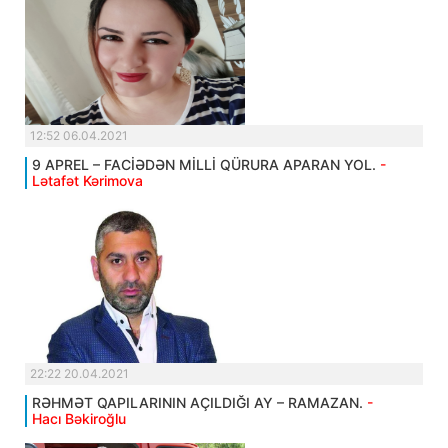
12:52 06.04.2021
9 APREL – FACİƏDƏN MİLLİ QÜRURA APARAN YOL.
-
Lətafət Kərimova
22:22 20.04.2021
RƏHMƏT QAPILARININ AÇILDIĞI AY – RAMAZAN.
-
Hacı Bəkiroğlu