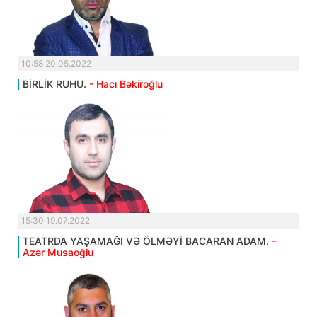
10:58 20.05.2022
BİRLİK RUHU.
- Hacı Bəkiroğlu
15:30 19.07.2022
TEATRDA YAŞAMAĞI VƏ ÖLMƏYİ BACARAN ADAM.
-
Azər Musaoğlu