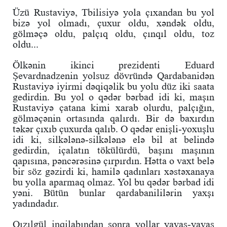
Üzü Rustaviyə, Tbilisiyə yola çıxandan bu yol
bizə yol olmadı, çuxur oldu, xəndək oldu,
gölməçə oldu, palçıq oldu, çınqıl oldu, toz
oldu...
Ölkənin ikinci prezidenti Eduard
Şevardnadzenin yolsuz dövründə Qardabanidən
Rustaviyə iyirmi dəqiqəlik bu yolu düz iki saata
gedirdin. Bu yol o qədər bərbad idi ki, maşın
Rustaviyə çatana kimi xarab olurdu, palçığın,
gölməçənin ortasında qalırdı. Bir də baxırdın
təkər çıxıb çuxurda qalıb. O qədər enişli-yoxuşlu
idi ki, silkələnə-silkələnə elə bil at belində
gedirdin, içalatın tökülürdü, başını maşının
qapısına, pəncərəsinə çırpırdın. Hətta o vaxt belə
bir söz gəzirdi ki, hamilə qadınları xəstəxanaya
bu yolla aparmaq olmaz. Yol bu qədər bərbad idi
yəni. Bütün bunlar qardabanililərin yaxşı
yadındadır.
Qızılgül inqilabından sonra yollar yavaş-yavaş