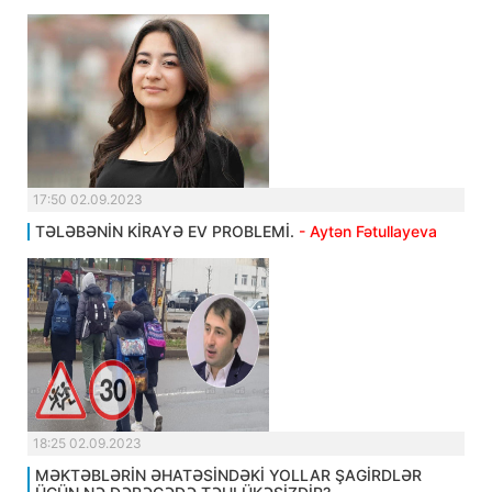
17:50 02.09.2023
TƏLƏBƏNİN KİRAYƏ EV PROBLEMİ.
- Aytən Fətullayeva
18:25 02.09.2023
MƏKTƏBLƏRİN ƏHATƏSİNDƏKİ YOLLAR ŞAGİRDLƏR