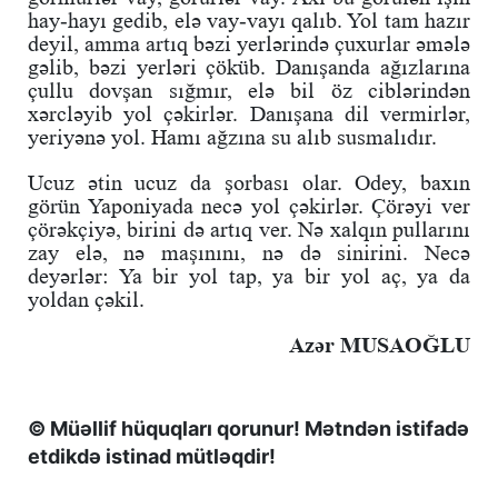
hay-hayı gedib, elə vay-vayı qalıb. Yol tam hazır
deyil, amma artıq bəzi yerlərində çuxurlar əmələ
gəlib, bəzi yerləri çöküb. Danışanda ağızlarına
çullu dovşan sığmır, elə bil öz ciblərindən
xərcləyib yol çəkirlər. Danışana dil vermirlər,
yeriyənə yol. Hamı ağzına su alıb susmalıdır.
Ucuz ətin ucuz da şorbası olar. Odey, baxın
görün Yaponiyada necə yol çəkirlər. Çörəyi ver
çörəkçiyə, birini də artıq ver. Nə xalqın pullarını
zay elə, nə maşınını, nə də sinirini. Necə
deyərlər: Ya bir yol tap, ya bir yol aç, ya da
yoldan çəkil.
Azər MUSAOĞLU
© Müəllif hüquqları qorunur! Mətndən istifadə
etdikdə istinad mütləqdir!