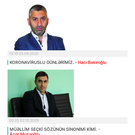
15:10 25.09.2020
KORONAVİRUSLU GÜNLƏRİMİZ.
- Hacı Bəkiroğlu
00:25 02.10.2020
MÜƏLLİM SEÇKİ SÖZÜNÜN SİNONİMİ KİMİ.
-
Azər Musaoğlu