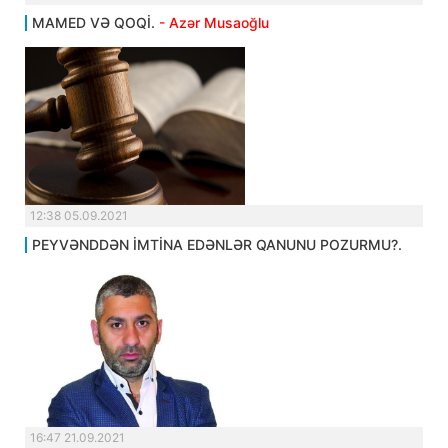
MAMED VƏ QOQİ.
- Azər Musaoğlu
12:38 05.09.2021
PEYVƏNDDƏN İMTİNA EDƏNLƏR QANUNU POZURMU?.
16:47 21.09.2021