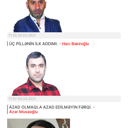
11:25 20.02.2021
ÜÇ PİLLƏNİN İLK ADDIMI.
- Hacı Bəkiroğlu
11:57 05.03.2021
AZAD OLMAQLA AZAD EDİLMƏYİN FƏRQİ.
-
Azər Musaoğlu