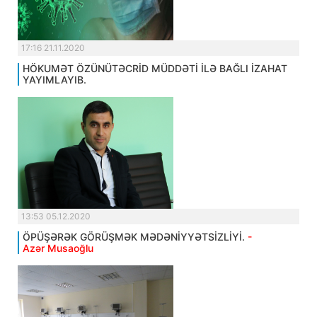
17:16 21.11.2020
HÖKUMƏT ÖZÜNÜTƏCRİD MÜDDƏTİ İLƏ BAĞLI İZAHAT
YAYIMLAYIB.
13:53 05.12.2020
ÖPÜŞƏRƏK GÖRÜŞMƏK MƏDƏNİYYƏTSİZLİYİ.
-
Azər Musaoğlu