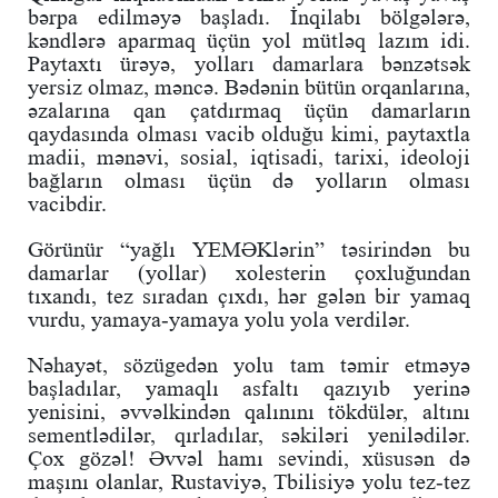
bərpa edilməyə başladı. İnqilabı bölgələrə,
kəndlərə aparmaq üçün yol mütləq lazım idi.
Paytaxtı ürəyə, yolları damarlara bənzətsək
yersiz olmaz, məncə. Bədənin bütün orqanlarına,
əzalarına qan çatdırmaq üçün damarların
qaydasında olması vacib olduğu kimi, paytaxtla
madii, mənəvi, sosial, iqtisadi, tarixi, ideoloji
bağların olması üçün də yolların olması
vacibdir.
Görünür “yağlı YEMƏKlərin” təsirindən bu
damarlar (yollar) xolesterin çoxluğundan
tıxandı, tez sıradan çıxdı, hər gələn bir yamaq
vurdu, yamaya-yamaya yolu yola verdilər.
Nəhayət, sözügedən yolu tam təmir etməyə
başladılar, yamaqlı asfaltı qazıyıb yerinə
yenisini, əvvəlkindən qalınını tökdülər, altını
sementlədilər, qırladılar, səkiləri yenilədilər.
Çox gözəl! Əvvəl hamı sevindi, xüsusən də
maşını olanlar, Rustaviyə, Tbilisiyə yolu tez-tez