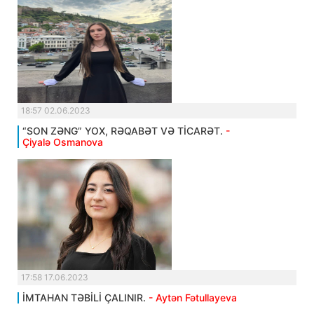
18:57 02.06.2023
“SON ZƏNG” YOX, RƏQABƏT VƏ TİCARƏT.
-
Çiyalə Osmanova
17:58 17.06.2023
İMTAHAN TƏBİLİ ÇALINIR.
- Aytən Fətullayeva