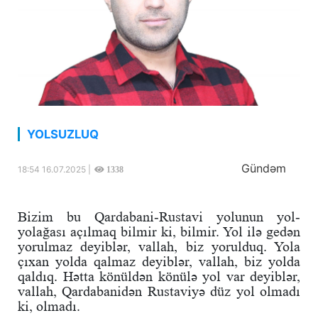
YOLSUZLUQ
Gündəm
18:54 16.07.2025 |
1338
Bizim bu Qardabani-Rustavi yolunun yol-
yolağası açılmaq bilmir ki, bilmir. Yol ilə gedən
yorulmaz deyiblər, vallah, biz yorulduq. Yola
çıxan yolda qalmaz deyiblər, vallah, biz yolda
qaldıq. Hətta könüldən könülə yol var deyiblər,
vallah, Qardabanidən Rustaviyə düz yol olmadı
ki, olmadı.