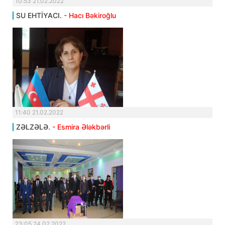
10:53 21.02.2022
SU EHTİYACI.
- Hacı Bəkiroğlu
11:40 21.02.2022
ZƏLZƏLƏ.
- Esmira Ələkbərli
23:05 24.02.2022