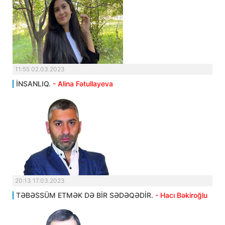
11:55 02.03.2023
İNSANLIQ.
- Alina Fətullayeva
20:13 17.03.2023
TƏBƏSSÜM ETMƏK DƏ BİR SƏDƏQƏDİR.
- Hacı Bəkiroğlu