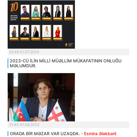
22:49 01.07.2023
2023-CÜ İLİN MİLLİ MÜƏLLİM MÜKAFATININ ONLUĞU
MƏLUMDUR.
21:40 01.08.2023
ORADA BİR MƏZAR VAR UZAQDA.
- Esmira Ələkbərli