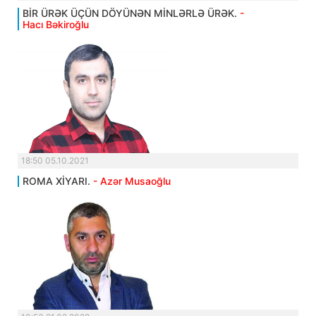
BİR ÜRƏK ÜÇÜN DÖYÜNƏN MİNLƏRLƏ ÜRƏK.
-
Hacı Bəkiroğlu
18:50 05.10.2021
ROMA XİYARI.
- Azər Musaoğlu