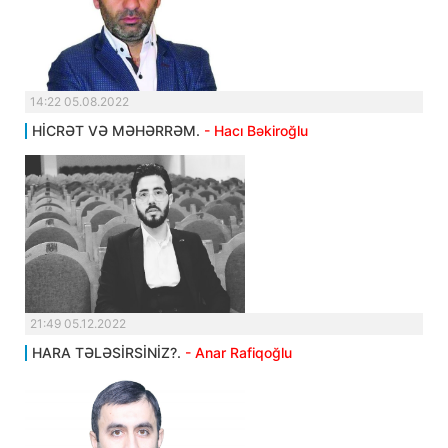
14:22 05.08.2022
HİCRƏT VƏ MƏHƏRRƏM.
- Hacı Bəkiroğlu
21:49 05.12.2022
HARA TƏLƏSİRSİNİZ?.
- Anar Rafiqoğlu