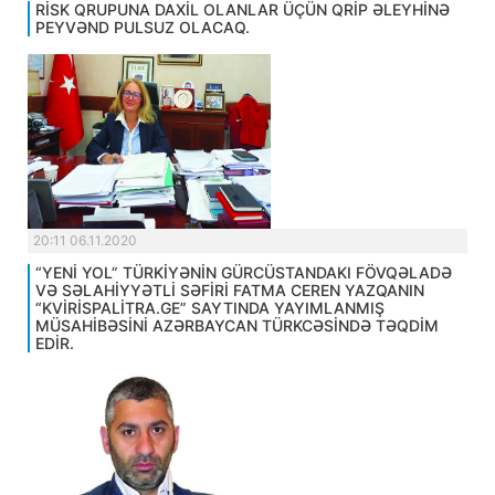
RİSK QRUPUNA DAXİL OLANLAR ÜÇÜN QRİP ƏLEYHİNƏ
PEYVƏND PULSUZ OLACAQ.
20:11 06.11.2020
“YENİ YOL” TÜRKİYƏNİN GÜRCÜSTANDAKI FÖVQƏLADƏ
VƏ SƏLAHİYYƏTLİ SƏFİRİ FATMA CEREN YAZQANIN
“KVİRİSPALİTRA.GE” SAYTINDA YAYIMLANMIŞ
MÜSAHİBƏSİNİ AZƏRBAYCAN TÜRKCƏSİNDƏ TƏQDİM
EDİR.