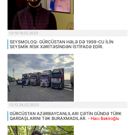
13:19 16.02.2023
SEYSMOLOQ: GÜRCÜSTAN HƏLƏ DƏ 1999-CU İLİN
SEYSMİK RİSK XƏRİTƏSİNDƏN İSTİFADƏ EDİR.
13:12 24.02.2023
GÜRCÜSTAN AZƏRBAYCANLILARI ÇƏTİN GÜNDƏ TÜRK
QARDAŞLARINI TƏK BURAXMADILAR.
- Hacı Bəkiroğlu