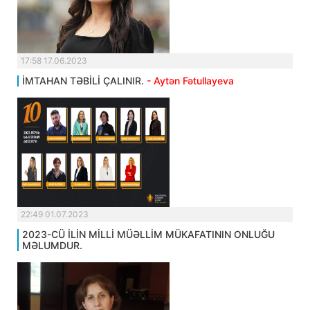
17:58 17.06.2023
İMTAHAN TƏBİLİ ÇALINIR.
- Aytən Fətullayeva
22:49 01.07.2023
2023-CÜ İLİN MİLLİ MÜƏLLİM MÜKAFATININ ONLUĞU
MƏLUMDUR.