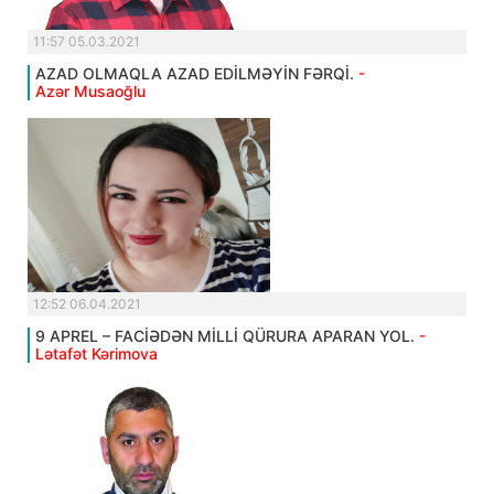
11:57 05.03.2021
AZAD OLMAQLA AZAD EDİLMƏYİN FƏRQİ.
-
Azər Musaoğlu
12:52 06.04.2021
9 APREL – FACİƏDƏN MİLLİ QÜRURA APARAN YOL.
-
Lətafət Kərimova