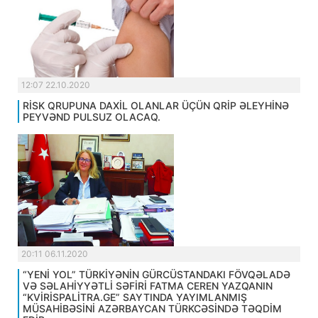
12:07 22.10.2020
RİSK QRUPUNA DAXİL OLANLAR ÜÇÜN QRİP ƏLEYHİNƏ
PEYVƏND PULSUZ OLACAQ.
20:11 06.11.2020
“YENİ YOL” TÜRKİYƏNİN GÜRCÜSTANDAKI FÖVQƏLADƏ
VƏ SƏLAHİYYƏTLİ SƏFİRİ FATMA CEREN YAZQANIN
“KVİRİSPALİTRA.GE” SAYTINDA YAYIMLANMIŞ
MÜSAHİBƏSİNİ AZƏRBAYCAN TÜRKCƏSİNDƏ TƏQDİM