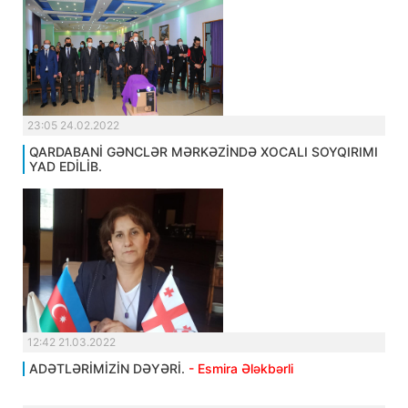
23:05 24.02.2022
QARDABANİ GƏNCLƏR MƏRKƏZİNDƏ XOCALI SOYQIRIMI
YAD EDİLİB.
12:42 21.03.2022
ADƏTLƏRİMİZİN DƏYƏRİ.
- Esmira Ələkbərli