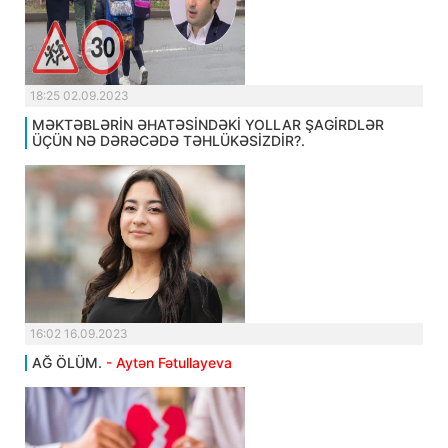
18:25 02.09.2023
MƏKTƏBLƏRİN ƏHATƏSİNDƏKİ YOLLAR ŞAGİRDLƏR
ÜÇÜN NƏ DƏRƏCƏDƏ TƏHLÜKƏSİZDİR?.
16:02 16.09.2023
AĞ ÖLÜM.
- Aytən Fətullayeva