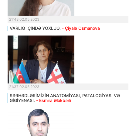
21:48 02.05.2023
VARLIQ İÇİNDƏ YOXLUQ.
- Çiyalə Osmanova
21:37 02.05.2023
SƏRHƏDLƏRİMİZİN ANATOMİYASI, PATALOGİYASI VƏ
GİGİYENASI.
- Esmira Ələkbərli