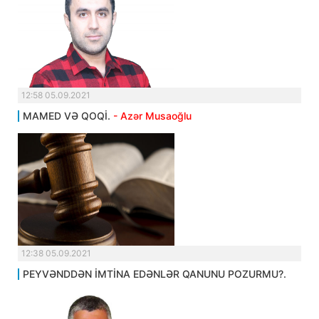
12:58 05.09.2021
MAMED VƏ QOQİ.
- Azər Musaoğlu
12:38 05.09.2021
PEYVƏNDDƏN İMTİNA EDƏNLƏR QANUNU POZURMU?.