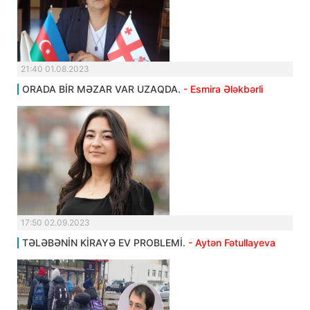
21:40 01.08.2023
ORADA BİR MƏZAR VAR UZAQDA.
- Esmira Ələkbərli
17:50 02.09.2023
TƏLƏBƏNİN KİRAYƏ EV PROBLEMİ.
- Aytən Fətullayeva