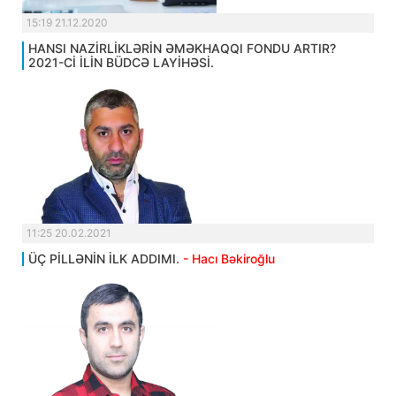
15:19 21.12.2020
HANSI NAZİRLİKLƏRİN ƏMƏKHAQQI FONDU ARTIR?
2021-Cİ İLİN BÜDCƏ LAYİHƏSİ.
11:25 20.02.2021
ÜÇ PİLLƏNİN İLK ADDIMI.
- Hacı Bəkiroğlu