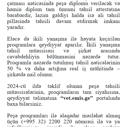
çatması nəticəsində peşə diplomu veriləcək və
həmin diplom tam ümumi təhsil attestatına
bərabərdir, lazım gəldiyi halda isə ali təhsil
pilləsində təhsili davam etdirmək imkanı
yaradır.
Eləcə də ikili yanaşma ilə həyata keçirilən
proqramlara qeydiyyat aparılır. İkili yanaşma
təhsil müəssisəsi və şirkət arasında
cavabdehliyin bölünməsini nəzərdə tutur.
Proqramla nəzərdə tutulmuş təhsil nəticələrinin
50 % və daha artığına real iş mühitində –
şirkətdə nail olunur.
2024-cü ildə təklif olunan peşə təhsili
müəssisələrinin, proqramların tam siyahısına,
qeydiyyat təlimatına
“vet.emis.ge”
portalında
baxa bilərsiniz.
Peşə proqramları ilə əlaqədar məsləhət almaq
üçün (+995 32) 2200 220 nömrəsi ilə və ya