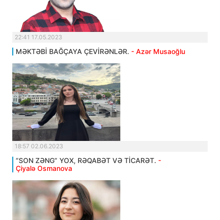
22:41 17.05.2023
MƏKTƏBİ BAĞÇAYA ÇEVİRƏNLƏR.
- Azər Musaoğlu
18:57 02.06.2023
“SON ZƏNG” YOX, RƏQABƏT VƏ TİCARƏT.
-
Çiyalə Osmanova