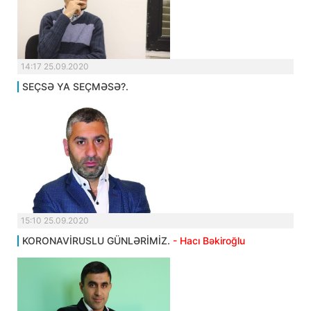
14:17 25.09.2020
SEÇSƏ YA SEÇMƏSƏ?.
15:10 25.09.2020
KORONAVİRUSLU GÜNLƏRİMİZ.
- Hacı Bəkiroğlu