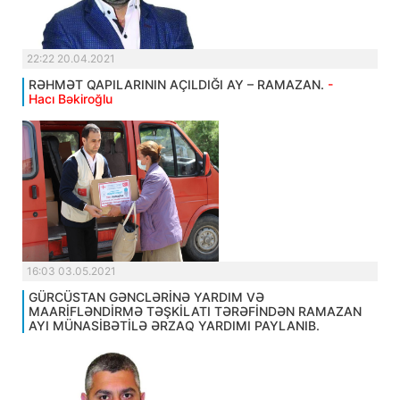
22:22 20.04.2021
RƏHMƏT QAPILARININ AÇILDIĞI AY – RAMAZAN.
-
Hacı Bəkiroğlu
16:03 03.05.2021
GÜRCÜSTAN GƏNCLƏRİNƏ YARDIM VƏ
MAARİFLƏNDİRMƏ TƏŞKİLATI TƏRƏFİNDƏN RAMAZAN
AYI MÜNASİBƏTİLƏ ƏRZAQ YARDIMI PAYLANIB.