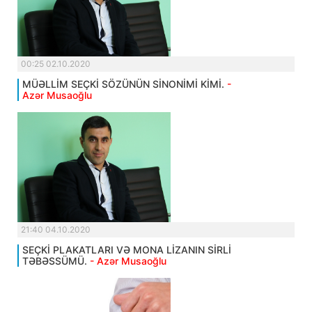
00:25 02.10.2020
MÜƏLLİM SEÇKİ SÖZÜNÜN SİNONİMİ KİMİ.
-
Azər Musaoğlu
21:40 04.10.2020
SEÇKİ PLAKATLARI VƏ MONA LİZANIN SİRLİ
TƏBƏSSÜMÜ.
- Azər Musaoğlu