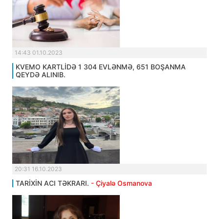
14:43 01.10.2023
KVEMO KARTLİDƏ 1 304 EVLƏNMƏ, 651 BOŞANMA
QEYDƏ ALINIB.
20:31 16.10.2023
TARİXİN ACI TƏKRARI.
- Çiyalə Osmanova