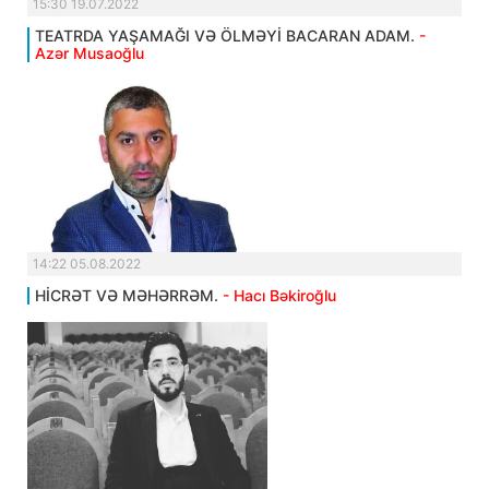
15:30 19.07.2022
TEATRDA YAŞAMAĞI VƏ ÖLMƏYİ BACARAN ADAM.
-
Azər Musaoğlu
14:22 05.08.2022
HİCRƏT VƏ MƏHƏRRƏM.
- Hacı Bəkiroğlu