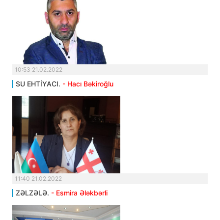
10:53 21.02.2022
SU EHTİYACI.
- Hacı Bəkiroğlu
11:40 21.02.2022
ZƏLZƏLƏ.
- Esmira Ələkbərli