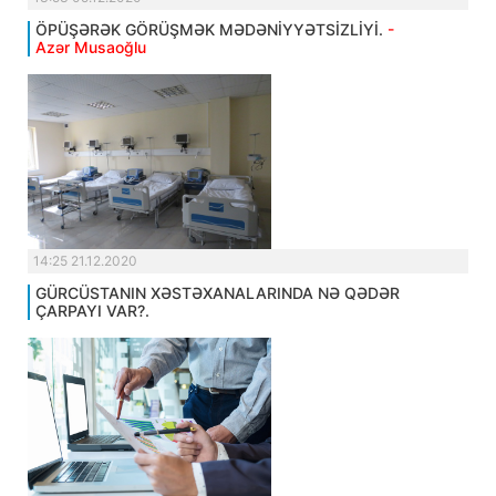
ÖPÜŞƏRƏK GÖRÜŞMƏK MƏDƏNİYYƏTSİZLİYİ.
-
Azər Musaoğlu
14:25 21.12.2020
GÜRCÜSTANIN XƏSTƏXANALARINDA NƏ QƏDƏR
ÇARPAYI VAR?.