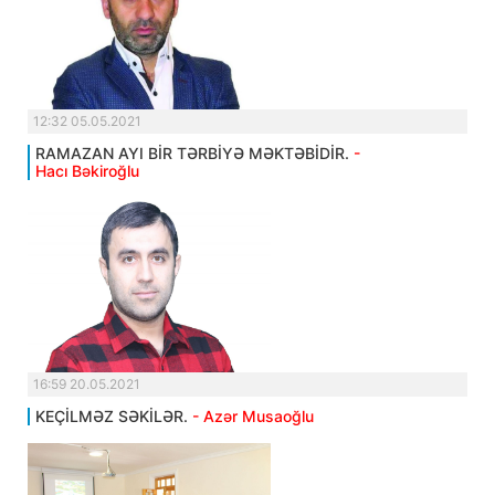
12:32 05.05.2021
RAMAZAN AYI BİR TƏRBİYƏ MƏKTƏBİDİR.
-
Hacı Bəkiroğlu
16:59 20.05.2021
KEÇİLMƏZ SƏKİLƏR.
- Azər Musaoğlu