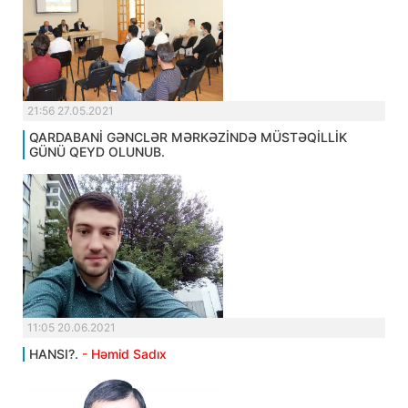
21:56 27.05.2021
QARDABANİ GƏNCLƏR MƏRKƏZİNDƏ MÜSTƏQİLLİK
GÜNÜ QEYD OLUNUB.
11:05 20.06.2021
HANSI?.
- Həmid Sadıx