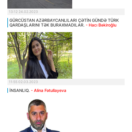
13:12 24.02.2023
GÜRCÜSTAN AZƏRBAYCANLILARI ÇƏTİN GÜNDƏ TÜRK
QARDAŞLARINI TƏK BURAXMADILAR.
- Hacı Bəkiroğlu
11:55 02.03.2023
İNSANLIQ.
- Alina Fətullayeva