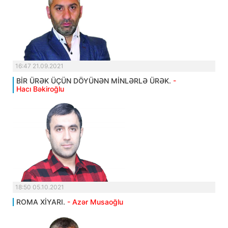
16:47 21.09.2021
BİR ÜRƏK ÜÇÜN DÖYÜNƏN MİNLƏRLƏ ÜRƏK.
-
Hacı Bəkiroğlu
18:50 05.10.2021
ROMA XİYARI.
- Azər Musaoğlu