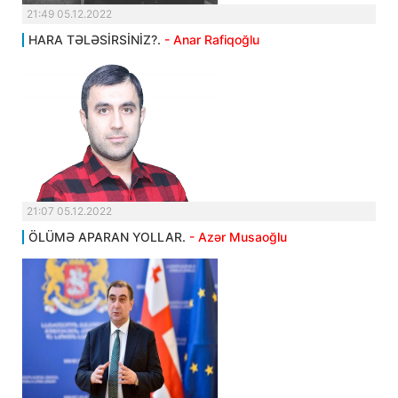
21:49 05.12.2022
HARA TƏLƏSİRSİNİZ?.
- Anar Rafiqoğlu
21:07 05.12.2022
ÖLÜMƏ APARAN YOLLAR.
- Azər Musaoğlu