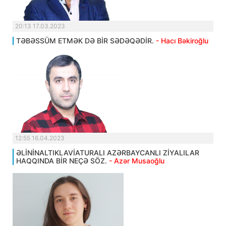
20:13 17.03.2023
TƏBƏSSÜM ETMƏK DƏ BİR SƏDƏQƏDİR.
- Hacı Bəkiroğlu
12:55 16.04.2023
ƏLİNİNALTIKLAVİATURALI AZƏRBAYCANLI ZİYALILAR
HAQQINDA BİR NEÇƏ SÖZ.
- Azər Musaoğlu