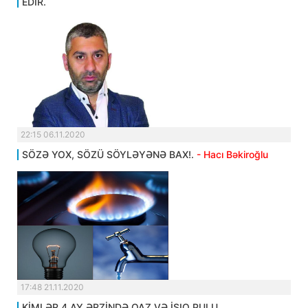
EDİR.
22:15 06.11.2020
SÖZƏ YOX, SÖZÜ SÖYLƏYƏNƏ BAX!.
- Hacı Bəkiroğlu
17:48 21.11.2020
KİMLƏR 4 AY ƏRZİNDƏ QAZ VƏ İŞIQ PULU