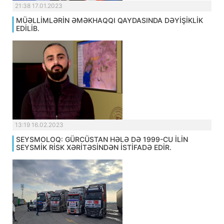
21:38 17.01.2023
MÜƏLLİMLƏRİN ƏMƏKHAQQI QAYDASINDA DƏYİŞİKLİK
EDİLİB.
13:19 16.02.2023
SEYSMOLOQ: GÜRCÜSTAN HƏLƏ DƏ 1999-CU İLİN
SEYSMİK RİSK XƏRİTƏSİNDƏN İSTİFADƏ EDİR.