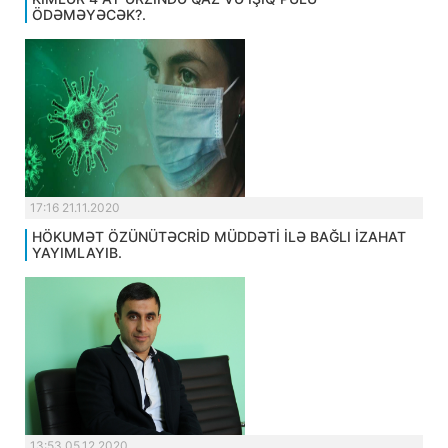
ÖDƏMƏYƏCƏK?.
17:16 21.11.2020
HÖKUMƏT ÖZÜNÜTƏCRİD MÜDDƏTİ İLƏ BAĞLI İZAHAT
YAYIMLAYIB.
13:53 05.12.2020