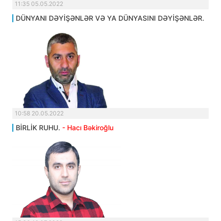
11:35 05.05.2022
DÜNYANI DƏYİŞƏNLƏR VƏ YA DÜNYASINI DƏYİŞƏNLƏR.
10:58 20.05.2022
BİRLİK RUHU.
- Hacı Bəkiroğlu