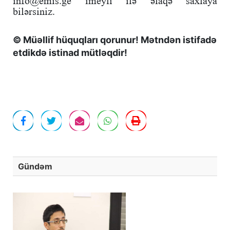
info@emis.ge imeyli ilə əlaqə saxlaya
bilərsiniz.
© Müəllif hüquqları qorunur! Mətndən istifadə
etdikdə istinad mütləqdir!
Gündəm