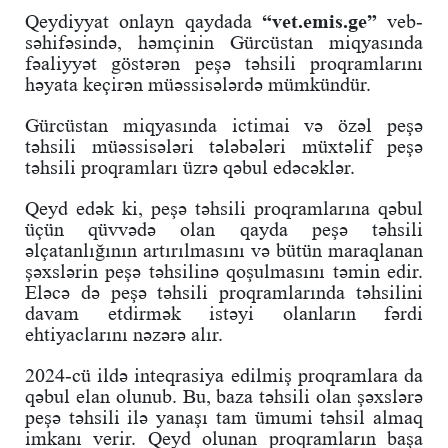
Qeydiyyat onlayn qaydada
“vet.emis.ge”
veb-
səhifəsində, həmçinin Gürcüstan miqyasında
fəaliyyət göstərən peşə təhsili proqramlarını
həyata keçirən müəssisələrdə mümkündür.
Gürcüstan miqyasında ictimai və özəl peşə
təhsili müəssisələri tələbələri müxtəlif peşə
təhsili proqramları üzrə qəbul edəcəklər.
Qeyd edək ki, peşə təhsili proqramlarına qəbul
üçün qüvvədə olan qayda peşə təhsili
əlçatanlığının artırılmasını və bütün maraqlanan
şəxslərin peşə təhsilinə qoşulmasını təmin edir.
Eləcə də peşə təhsili proqramlarında təhsilini
davam etdirmək istəyi olanların fərdi
ehtiyaclarını nəzərə alır.
2024-cü ildə inteqrasiya edilmiş proqramlara da
qəbul elan olunub. Bu, baza təhsili olan şəxslərə
peşə təhsili ilə yanaşı tam ümumi təhsil almaq
imkanı verir. Qeyd olunan proqramların başa