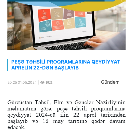
PEŞƏ TƏHSİLİ PROQRAMLARINA QEYDİYYAT
APRELİN 22-DƏN BAŞLAYIB
Gündəm
20:25 01.05.2024 |
1021
Gürcüstan Təhsil, Elm və Gənclər Nazirliyinin
məlumatına görə, peşə təhsili proqramlarına
qeydiyyat 2024-cü ilin 22 aprel tarixindən
başlayıb və 16 may tarixinə qədər davam
edəcək.