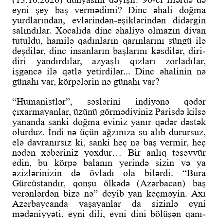
eyni şey baş vermədimi? Dinc əhali doğma
yurdlarından, evlərindən-eşiklərindən didərgin
salındılar. Xocalıda dinc əhaliyə olmazın divan
tutuldu, hamilə qadınların qarınlarını süngü ilə
deşdilər, dinc insanların başlarını kəsdilər, diri-
diri yandırdılar, azyaşlı qızları zorladılar,
işgəncə ilə qətlə yetirdilər... Dinc əhalinin nə
günahı var, körpələrin nə günahı var?
“Humanistlər”, səslərini indiyənə qədər
çıxarmayanlar, üzünü görmədiyiniz Parisdə kilsə
yananda sanki doğma eviniz yanır qədər dəstək
olurduz. İndi nə üçün ağzınıza su alıb durursuz,
elə davranırsız ki, sanki heç nə baş vermir, heç
nədən xəbəriniz yoxdur… Bir anlıq təsəvvür
edin, bu körpə balanın yerində sizin və ya
əzizlərinizin də övladı ola bilərdi. “Bura
Gürcüstandır, qonşu ölkədə (Azərbacan) baş
verənlərdən bizə nə” deyib yan keçməyin. Axı
Azərbaycanda yaşayanlar da sizinlə eyni
mədəniyyəti, eyni dili, eyni dini bölüşən qanı-