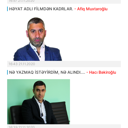
16:57 21.11.2020
HƏYAT ADLI FİLMDƏN KADRLAR.
- Afiq Muxtaroğlu
16:43 21.11.2020
NƏ YAZMAQ İSTƏYİRDİM, NƏ ALINDI....
- Hacı Bəkiroğlu
16:39 21.11.2020