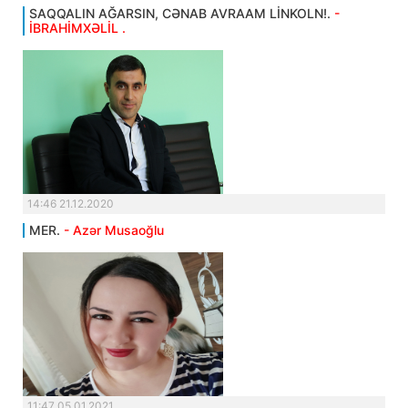
SAQQALIN AĞARSIN, CƏNAB AVRAAM LİNKOLN!.
-
İBRAHİMXƏLİL .
14:46 21.12.2020
MER.
- Azər Musaoğlu
11:47 05.01.2021