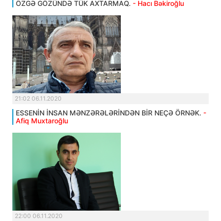
ÖZGƏ GÖZÜNDƏ TÜK AXTARMAQ.
- Hacı Bəkiroğlu
21:02 06.11.2020
ESSENİN İNSAN MƏNZƏRƏLƏRİNDƏN BİR NEÇƏ ÖRNƏK.
-
Afiq Muxtaroğlu
22:00 06.11.2020