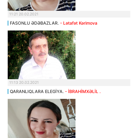
11:21 20.02.2021
FASONLU ƏDƏBAZLAR.
- Lətafət Kərimova
11:13 20.02.2021
QARANLIQLARA ELEGİYA.
- İBRAHİMXƏLİL .