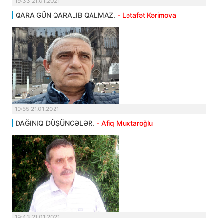
19:33 21.01.2021
QARA GÜN QARALIB QALMAZ.
- Lətafət Kərimova
19:55 21.01.2021
DAĞINIQ DÜŞÜNCƏLƏR.
- Afiq Muxtaroğlu
19:43 21.01.2021