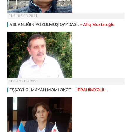
11:51 05.03.2021
ASLANLIĞIN POZULMUŞ QAYDASI.
- Afiq Muxtaroğlu
11:03 05.03.2021
EŞŞƏYİ OLMAYAN MƏMLƏKƏT.
- İBRAHİMXƏLİL .