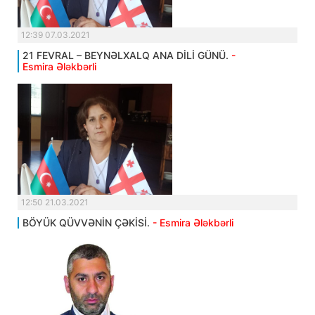
12:39 07.03.2021
21 FEVRAL – BEYNƏLXALQ ANA DİLİ GÜNÜ.
-
Esmira Ələkbərli
12:50 21.03.2021
BÖYÜK QÜVVƏNİN ÇƏKİSİ.
- Esmira Ələkbərli