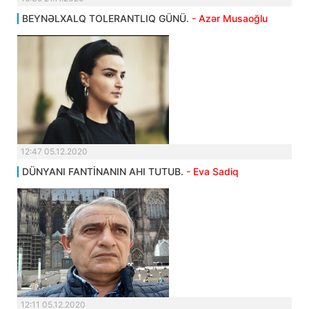
BEYNƏLXALQ TOLERANTLIQ GÜNÜ.
- Azər Musaoğlu
12:47 05.12.2020
DÜNYANI FANTİNANIN AHI TUTUB.
- Eva Sadiq
12:11 05.12.2020