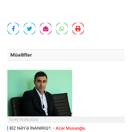
Müəlliflər
10:45 19.09.2020
BİZ NƏYƏ İNANIRIQ?.
- Azər Musaoğlu