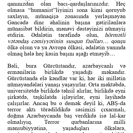
qanınızdan olan bacı-qardaşlarınızdır. Heç
olmasa “humanist”liyinizi sona kimi qoruyub
saxlayın, münaqişə zonasında yerləşməyən
Gəncədə dinc əhalinin başına gətirilənlərə
münasibət bildirin, mənəvi dəstəyinizi nümayiş
etdirin. Ədalətin tərəfində olun,
hörmətli
vətəndaş cəmiyyətinin susqun fəalları
… qonşu
ölkə olsun və ya Avropa ölkəsi, ədalətin yanında
olmaq hələ heç kəsin başını aşağı etməyib…
Bəli, bura Gürcüstandır, azərbaycanlı və
ermənilərin birlikdə yaşadığı məkandır.
Gürcüstanda elə kəndlər var ki, hər iki millətin
nümayəndələri yanaşı yaşayırlar. Orta məktəbdə,
universitetdə birlikdə təhsil alırlar, birlikdə eyni
şirkətdə, təşkilatda işləyirlər, eyni layihədə
çalışırlar. Ancaq bu o demək deyil ki, ABŞ-da
terror aktı törədildikdə səsimizi çıxarmalı,
doğma Azərbaycanda baş verdikdə isə lal-kar
olmalıyıq. Terror qurbanlarına milli
mənsubiyyətinə, yaşadıqları ölkələrə,