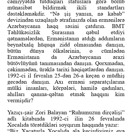
cəmiyyətdə tutduqları statuslara görə bölüb
münasibət bildirmək ikili standartları
dəstəkləməkdir. “Nə şiş yansın, nə kabab”
devizindən uzaqlaşıb ətrafınızda olan ermənilərə
Azərbaycanın haqq səsini çatdırın. BMT
Təhlükəsizlik Şurasının qəbul etdiyi
qətnamələrdən, Ermənistanın atdığı addımların
beynəlxalq hüquqa zidd olmasından danışın,
bütün dünya ölkələrinin, o cümlədən
Ermənistanın da Azərbaycanın ərazi
bütövlüyünü tanımasından danışın. Qorxmadan,
çəkinmədən, ürəklə tarixi həqiqətlərdən danışın.
1992-ci il fevralın 25-dən 26-a keçən o müdhiş
gecədən danışın. Axı erməni separatçılarına
mülki insanları, körpələri, hamilə qadınları,
ahılları qanına-qəltan etmək haqqını kim
vermişdir?
Yazıçı-şair Zori Balayan “Ruhumuzun dirçəlişi”
adlı kitabında 1992-ci ilin 26 fevralında
Xocalıda törətdikləri soyqırım haqqında yazır:
“Biz Xaçaturla Xocalıda ələ keçirdiyimiz evə