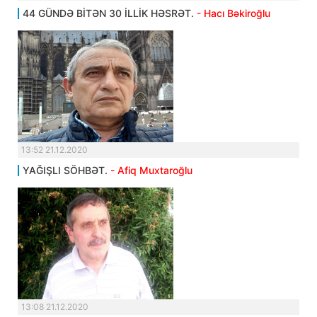
44 GÜNDƏ BİTƏN 30 İLLİK HƏSRƏT.
- Hacı Bəkiroğlu
13:52 21.12.2020
YAĞIŞLI SÖHBƏT.
- Afiq Muxtaroğlu
13:08 21.12.2020