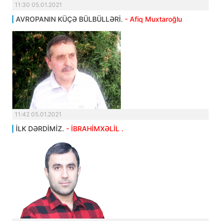
11:30 05.01.2021
AVROPANIN KÜÇƏ BÜLBÜLLƏRİ.
- Afiq Muxtaroğlu
11:42 05.01.2021
İLK DƏRDİMİZ.
- İBRAHİMXƏLİL .