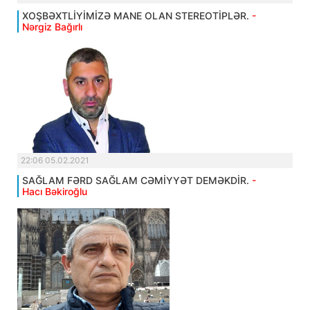
XOŞBƏXTLİYİMİZƏ MANE OLAN STEREOTİPLƏR.
-
Nərgiz Bağırlı
22:06 05.02.2021
SAĞLAM FƏRD SAĞLAM CƏMİYYƏT DEMƏKDİR.
-
Hacı Bəkiroğlu