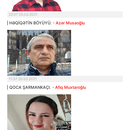
22:07 05.02.2021
HƏQİQƏTİN BÖYÜYÜ.
- Azər Musaoğlu
11:37 20.02.2021
QOCA ŞARMANKAÇI.
- Afiq Muxtaroğlu