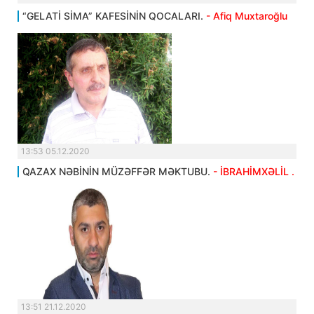
“GELATİ SİMA” KAFESİNİN QOCALARI.
- Afiq Muxtaroğlu
13:53 05.12.2020
QAZAX NƏBİNİN MÜZƏFFƏR MƏKTUBU.
- İBRAHİMXƏLİL .
13:51 21.12.2020