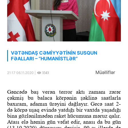
VƏTƏNDAŞ CƏMİYYƏTİNİN SUSQUN
FƏALLARI – “HUMANİSTLƏR”
Müəlliflər
21:17 06.11.2020 |
3543
Gəncədə baş verən terror aktı zamanı zərər
çəkmiş bu balaca körpənin şəklinə saatlarla
baxıram, adamın ürəyini dağlayır. Gecə saat 2-
də körpə uşaq evində yatdığı bir vaxtda yaşadığı
bina gözlənilmədən raket hücumuna məruz qalır.
Atası elə həmin gün vəfat edir, anası da bu gün
(13.10.2020) dünyasını dəyişir. 90-cı illərdə də