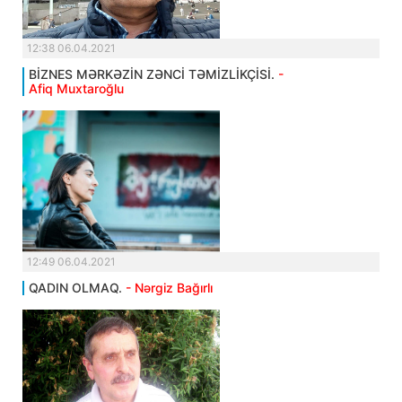
12:38 06.04.2021
BİZNES MƏRKƏZİN ZƏNCİ TƏMİZLİKÇİSİ.
-
Afiq Muxtaroğlu
12:49 06.04.2021
QADIN OLMAQ.
- Nərgiz Bağırlı