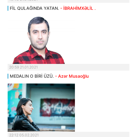
FİL QULAĞINDA YATAN.
- İBRAHİMXƏLİL .
20:59 21.01.2021
MEDALIN O BİRİ ÜZÜ.
- Azər Musaoğlu
22:12 05.02.2021