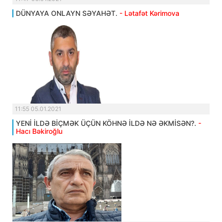
DÜNYAYA ONLAYN SƏYAHƏT.
- Lətafət Kərimova
11:55 05.01.2021
YENİ İLDƏ BİÇMƏK ÜÇÜN KÖHNƏ İLDƏ NƏ ƏKMİSƏN?.
-
Hacı Bəkiroğlu