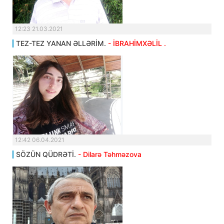
12:23 21.03.2021
TEZ-TEZ YANAN ƏLLƏRİM.
- İBRAHİMXƏLİL .
12:42 06.04.2021
SÖZÜN QÜDRƏTİ.
- Dilarə Təhməzova