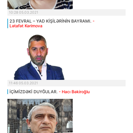
10:28 05.03.2021
23 FEVRAL – YAD KİŞİLƏRİNİN BAYRAMI.
-
Lətafət Kərimova
11:46 05.03.2021
İÇİMİZDƏKİ DUYĞULAR.
- Hacı Bəkiroğlu