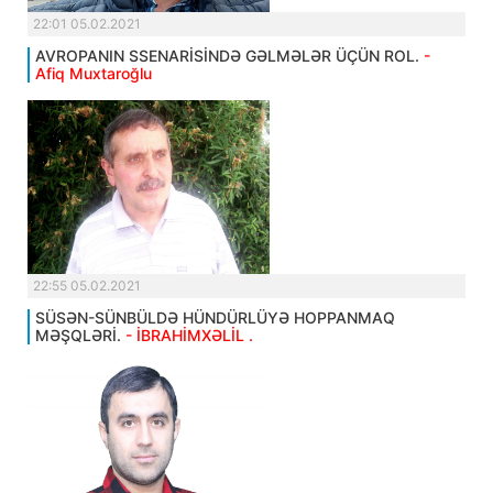
22:01 05.02.2021
AVROPANIN SSENARİSİNDƏ GƏLMƏLƏR ÜÇÜN ROL.
-
Afiq Muxtaroğlu
22:55 05.02.2021
SÜSƏN-SÜNBÜLDƏ HÜNDÜRLÜYƏ HOPPANMAQ
MƏŞQLƏRİ.
- İBRAHİMXƏLİL .