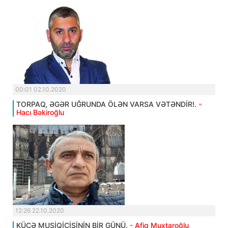
00:01 02.10.2020
TORPAQ, ƏGƏR UĞRUNDA ÖLƏN VARSA VƏTƏNDİR!.
-
Hacı Bəkiroğlu
12:26 22.10.2020
KÜÇƏ MUSİQİÇİSİNİN BİR GÜNÜ.
- Afiq Muxtaroğlu