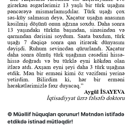
girərkən əsgərlərimiz 13 yaşlı bir türk uşağını
pəncərəyə mismarlamışdılar. Türk uşağı çox
səs-küy salmasın deyə, Xaçatur uşağın anasının
kəsilmiş döşünü onun ağzına soxdu. Daha sonra
13 yaşındakı türkün başından, sinəsindən və
qarnından dərisini soydum. Saata baxdım, türk
uşağı 7 dəqiqə sonra qan itirərək dünyasını
dəyişdi. Ruhum sevincdən qürurlandı. Xaçatur
daha sonra ölmüş türk uşağının cəsədini hissə-
hissə doğradı və bu türklə eyni kökdən olan
itlərə atdı. Axşam eyni şeyi daha 3 türk uşağına
etdik. Mən bir erməni kimi öz vəzifəmi yerinə
yetirdim. Bilirdim ki, hər bir erməni
hərəkətlərimizlə fəxr duyacaq.”
Aygül İSAYEVA
İqtisadiyyat üzrə fəlsəfə doktoru
© Müəllif hüquqları qorunur! Mətndən istifadə
etdikdə istinad mütləqdir!