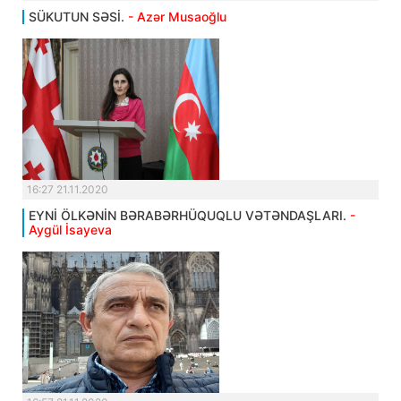
SÜKUTUN SƏSİ.
- Azər Musaoğlu
16:27 21.11.2020
EYNİ ÖLKƏNİN BƏRABƏRHÜQUQLU VƏTƏNDAŞLARI.
-
Aygül İsayeva