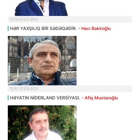
12:19 21.03.2021
HƏR YAXŞILIQ BİR SƏDƏQƏDİR.
- Hacı Bəkiroğlu
12:51 21.03.2021
HƏYATIN NİDERLAND VERSİYASI.
- Afiq Muxtaroğlu