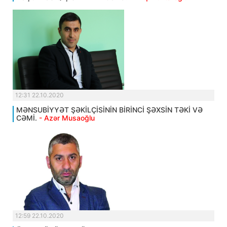
12:31 22.10.2020
MƏNSUBİYYƏT ŞƏKİLÇİSİNİN BİRİNCİ ŞƏXSİN TƏKİ VƏ
CƏMİ.
- Azər Musaoğlu
12:59 22.10.2020