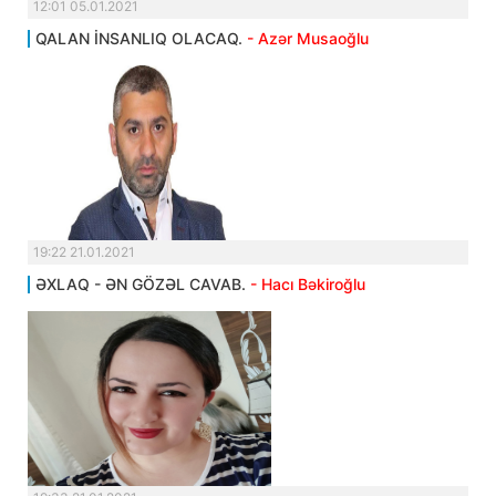
12:01 05.01.2021
QALAN İNSANLIQ OLACAQ.
- Azər Musaoğlu
19:22 21.01.2021
ƏXLAQ - ƏN GÖZƏL CAVAB.
- Hacı Bəkiroğlu