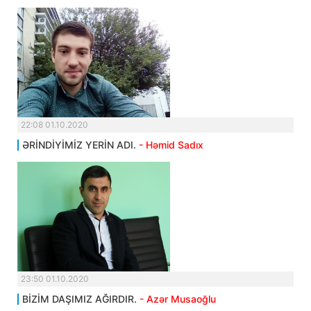
22:08 01.10.2020
ƏRİNDİYİMİZ YERİN ADI.
- Həmid Sadıx
23:50 01.10.2020
BİZİM DAŞIMIZ AĞIRDIR.
- Azər Musaoğlu