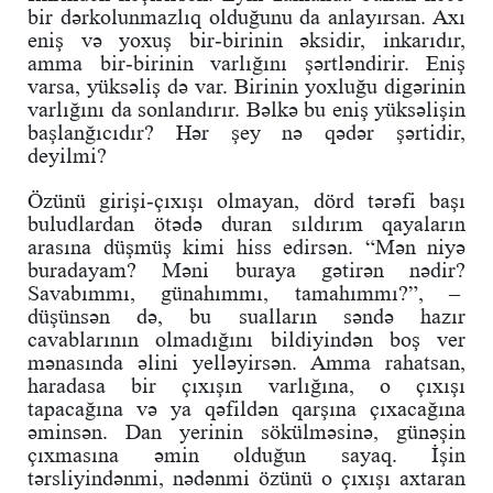
bir dərkolunmazlıq olduğunu da anlayırsan. Axı
eniş və yoxuş bir-birinin əksidir, inkarıdır,
amma bir-birinin varlığını şərtləndirir. Eniş
varsa, yüksəliş də var. Birinin yoxluğu digərinin
varlığını da sonlandırır. Bəlkə bu eniş yüksəlişin
başlanğıcıdır? Hər şey nə qədər şərtidir,
deyilmi?
Özünü girişi-çıxışı olmayan, dörd tərəfi başı
buludlardan ötədə duran sıldırım qayaların
arasına düşmüş kimi hiss edirsən. “Mən niyə
buradayam? Məni buraya gətirən nədir?
Savabımmı, günahımmı, tamahımmı?”, –
düşünsən də, bu sualların səndə hazır
cavablarının olmadığını bildiyindən boş ver
mənasında əlini yelləyirsən. Amma rahatsan,
haradasa bir çıxışın varlığına, o çıxışı
tapacağına və ya qəfildən qarşına çıxacağına
əminsən. Dan yerinin sökülməsinə, günəşin
çıxmasına əmin olduğun sayaq. İşin
tərsliyindənmi, nədənmi özünü o çıxışı axtaran