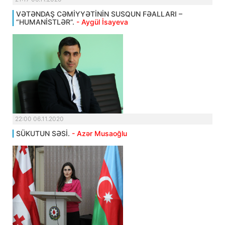
VƏTƏNDAŞ CƏMİYYƏTİNİN SUSQUN FƏALLARI –
“HUMANİSTLƏR”.
- Aygül İsayeva
22:00 06.11.2020
SÜKUTUN SƏSİ.
- Azər Musaoğlu