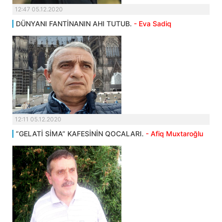
12:47 05.12.2020
DÜNYANI FANTİNANIN AHI TUTUB.
- Eva Sadiq
12:11 05.12.2020
“GELATİ SİMA” KAFESİNİN QOCALARI.
- Afiq Muxtaroğlu