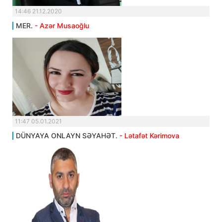
14:46 21.12.2020
MER.
- Azər Musaoğlu
11:47 05.01.2021
DÜNYAYA ONLAYN SƏYAHƏT.
- Lətafət Kərimova