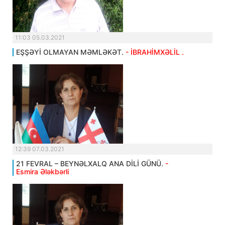
11:03 05.03.2021
EŞŞƏYİ OLMAYAN MƏMLƏKƏT.
- İBRAHİMXƏLİL .
12:39 07.03.2021
21 FEVRAL – BEYNƏLXALQ ANA DİLİ GÜNÜ.
-
Esmira Ələkbərli