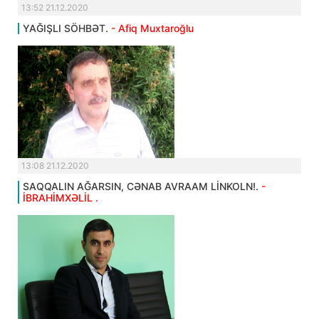
13:52 21.12.2020
YAĞIŞLI SÖHBƏT.
- Afiq Muxtaroğlu
13:08 21.12.2020
SAQQALIN AĞARSIN, CƏNAB AVRAAM LİNKOLN!.
-
İBRAHİMXƏLİL .