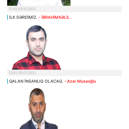
11:42 05.01.2021
İLK DƏRDİMİZ.
- İBRAHİMXƏLİL .
12:01 05.01.2021
QALAN İNSANLIQ OLACAQ.
- Azər Musaoğlu