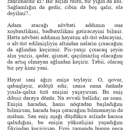
zəhrimardır ki? Bir əlçim tüstü, bir yığın da kül.
Sağlamlığın da gedir, cibin də boş qalır, elə
deyilmi?..
Adam atacağı növbəti addımın ona
xoşbəxtlikmi, bədbəxtlikmi gətirəcəyini bilmir.
Hətta növbəti addımın həyatını alt-üst edəcəyini,
o alt-üst edilmişliyin altından nələrin çıxacağını
da ağlından keçirmir. Pis-yaxşı çıxacaq şeyin
alın yazısı, qədər, qismət, qaçılmazlıq olacağını
da artıq olmayan ağlından keçirir. Təbii, olacaq
bir şey kimi yəni.
Həyat səni ağızı enişə teyləyir. O, qovur,
qabaqlayır, atdöşü edir, sənsə onun önündə
yıxıla-qalxa üzü enişini yaşayırsan. Bu eniş
dibsiz dərəyə dönür. Nə əvvəli bəllidir, nə sonu.
Enişin haradan, hansı nöqtədən başladığını
bilmirsən, harada başa çatacağını bilməməyin də
məlum. Sən eniş aşağı düşdükcə əslində harasa
qalxdığını, bu enişin yüksəlişini yaşadığını
fikrindən keçirirsən. Eyni zamanda bunun necə