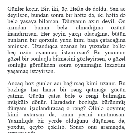
Günlər keçir. Bir, iki, üç. Həftə də doldu. Sən ac
deyilsən, bundan sonra bir həftə də, iki həftə də
belə yaşaya bilərsən. Dünyanın axırı deyil. Ən
azından bunun belə olmadığına özünü
inandırırsan. Hər şeyin yaxşı olacağına, bütün
bunların bir qorxulu yuxu kimi başa çatacağına
əminsən. Uzandıqca uzanan bu yuxudan bəlkə
heç özün oyanmaq istəmirsən? Bu yuxunun
gözəl bir sonluqla bitməsini gözləyirsən, o gözəl
sonluğu gördükdən sonra oyanmağın ləzzətini
yaşamaq istəyirsən.
Ancaq boz günlər acı bağırsaq kimi uzanır. Bu
bozluğa hər hansı bir rəng qatmağa gücün
çatmır. Gücün çatsa belə o rəngi bulmağın
müşkülə dönür. Haradadır bozluğa bürünmüş
dünyanı işıqlandıracaq o rəng? Əlinlə qoymuş
kimi axtarsan da, onun yerini unutmusan.
Yaxınlıqda bir yerdə olduğunu düşünsən də,
yoxdur, qeybə çəkilib. Sənsə onu aramaqda,