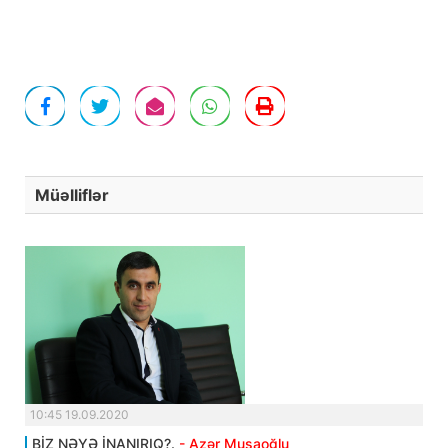
Müəlliflər
10:45 19.09.2020
BİZ NƏYƏ İNANIRIQ?.
- Azər Musaoğlu