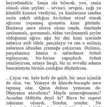
heyrətləndirir. Sənin ola biləcək, yox, sənin
olmalı olan şeyləri – sevinci, sevgini, işığı ya
könüllü kiməsə verdiyini, ya kimlərinsə səndən
zorla çəkib aldığını öz-özünə etiraf etmək
ağrısını yaşamaq qismətin kimi görünür.
Bunların necə olursa olsun səndə, ömründə
saxlanmalı, qorunmalı, əldən verilməməli şeylər
olduğunun ağrısı ağır bir daş kimi içərində
nələrisə əzib tökür, parçalayır və sən o əzilmiş
nələrinsə altından çıxmağa çalışırsan. Əzilmiş,
parçalanmış həmin o nələrdənsə özünü
toplayırsan, bir-birinə yapışdırıb, özünü
yeniləyirsən, ortaya fərqli, bir az əvvəlki adama
bənzəməyən birinin çıxdığını düşünürsən.
...Çayın var, hələ kofe də qalıb, bir neçə içimlik
də olsa, var. Yeməyə də küncdə-bucaqda nəsə
tapmaq olar. Qarın dolusu yeməsən də.
Dünyanın axırıdırmı? Mayfa muncuğusanmı?
Acından öldüyün deyil ki? Bircə bu siqaret
zəhrimar olsaydı. Yoxdur, yoxdur. Nə