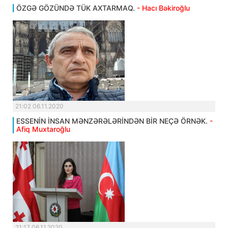
ÖZGƏ GÖZÜNDƏ TÜK AXTARMAQ.
- Hacı Bəkiroğlu
21:02 06.11.2020
ESSENİN İNSAN MƏNZƏRƏLƏRİNDƏN BİR NEÇƏ ÖRNƏK.
-
Afiq Muxtaroğlu
21:17 06.11.2020