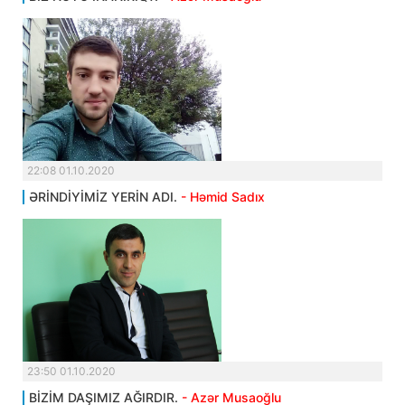
22:08 01.10.2020
ƏRİNDİYİMİZ YERİN ADI.
- Həmid Sadıx
23:50 01.10.2020
BİZİM DAŞIMIZ AĞIRDIR.
- Azər Musaoğlu