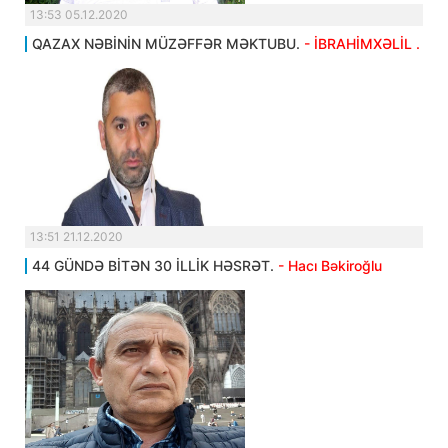
13:53 05.12.2020
QAZAX NƏBİNİN MÜZƏFFƏR MƏKTUBU.
- İBRAHİMXƏLİL .
13:51 21.12.2020
44 GÜNDƏ BİTƏN 30 İLLİK HƏSRƏT.
- Hacı Bəkiroğlu