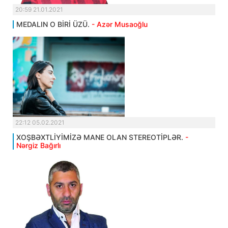
20:59 21.01.2021
MEDALIN O BİRİ ÜZÜ.
- Azər Musaoğlu
22:12 05.02.2021
XOŞBƏXTLİYİMİZƏ MANE OLAN STEREOTİPLƏR.
-
Nərgiz Bağırlı