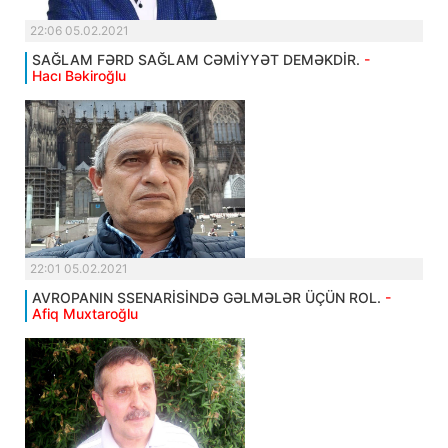
22:06 05.02.2021
SAĞLAM FƏRD SAĞLAM CƏMİYYƏT DEMƏKDİR.
-
Hacı Bəkiroğlu
22:01 05.02.2021
AVROPANIN SSENARİSİNDƏ GƏLMƏLƏR ÜÇÜN ROL.
-
Afiq Muxtaroğlu