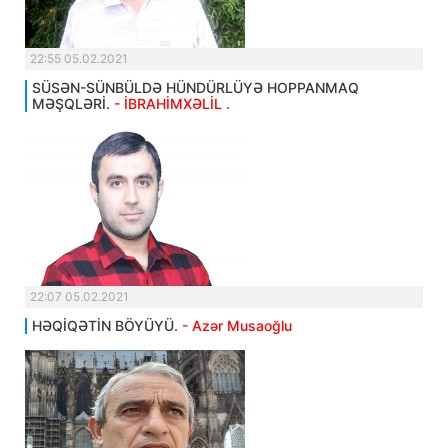
22:55 05.02.2021
SÜSƏN-SÜNBÜLDƏ HÜNDÜRLÜYƏ HOPPANMAQ
MƏŞQLƏRİ.
- İBRAHİMXƏLİL .
22:07 05.02.2021
HƏQİQƏTİN BÖYÜYÜ.
- Azər Musaoğlu