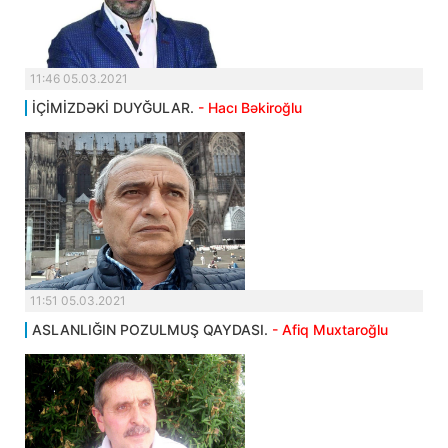
11:46 05.03.2021
İÇİMİZDƏKİ DUYĞULAR.
- Hacı Bəkiroğlu
11:51 05.03.2021
ASLANLIĞIN POZULMUŞ QAYDASI.
- Afiq Muxtaroğlu