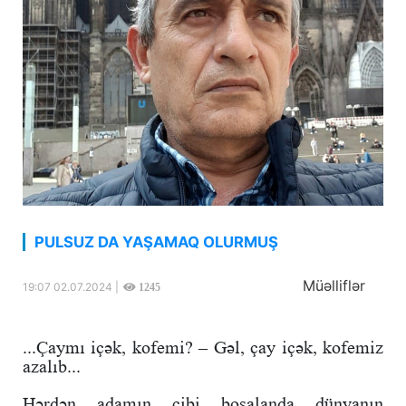
PULSUZ DA YAŞAMAQ OLURMUŞ
Müəlliflər
19:07 02.07.2024 |
1245
...Çaymı içək, kofemi? – Gəl, çay içək, kofemiz
azalıb...
Hərdən adamın cibi boşalanda dünyanın