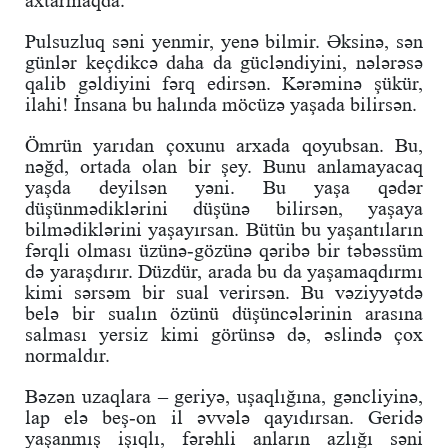
axtarmaqda.
Pulsuzluq səni yenmir, yenə bilmir. Əksinə, sən
günlər keçdikcə daha da gücləndiyini, nələrəsə
qalib gəldiyini fərq edirsən. Kərəminə şükür,
ilahi! İnsana bu halında möcüzə yaşada bilirsən.
Ömrün yarıdan çoxunu arxada qoyubsan. Bu,
nəğd, ortada olan bir şey. Bunu anlamayacaq
yaşda deyilsən yəni. Bu yaşa qədər
düşünmədiklərini düşünə bilirsən, yaşaya
bilmədiklərini yaşayırsan. Bütün bu yaşantıların
fərqli olması üzünə-gözünə qəribə bir təbəssüm
də yaraşdırır. Düzdür, arada bu da yaşamaqdırmı
kimi sərsəm bir sual verirsən. Bu vəziyyətdə
belə bir sualın özünü düşüncələrinin arasına
salması yersiz kimi görünsə də, əslində çox
normaldır.
Bəzən uzaqlara – geriyə, uşaqlığına, gəncliyinə,
lap elə beş-on il əvvələ qayıdırsan. Geridə
yaşanmış işıqlı, fərəhli anların azlığı səni