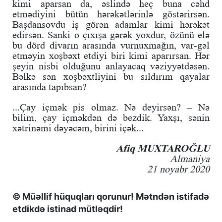
kimi aparsan da, əslində heç buna cəhd
etmədiyini bütün hərəkətlərinlə göstərirsən.
Başdansovdu iş görən adamlar kimi hərəkət
edirsən. Sanki o çıxışa gərək yoxdur, özünü elə
bu dörd divarın arasında vurnuxmağın, var-gəl
etməyin xoşbəxt etdiyi biri kimi aparırsan. Hər
şeyin nisbi olduğunu anlayacaq vəziyyətdəsən.
Bəlkə sən xoşbəxtliyini bu sıldırım qayalar
arasında tapıbsan?
...Çay içmək pis olmaz. Nə deyirsən? – Nə
bilim, çay içməkdən də bezdik. Yaxşı, sənin
xətrinəmi dəyəcəm, birini içək...
Afiq MUXTAROĞLU
Almaniya
21 noyabr 2020
© Müəllif hüquqları qorunur! Mətndən istifadə
etdikdə istinad mütləqdir!