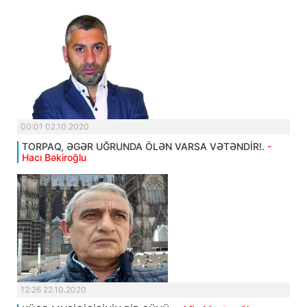
00:01 02.10.2020
TORPAQ, ƏGƏR UĞRUNDA ÖLƏN VARSA VƏTƏNDİR!.
-
Hacı Bəkiroğlu
12:26 22.10.2020