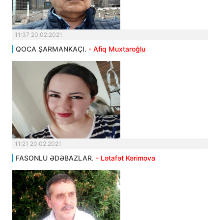
11:37 20.02.2021
QOCA ŞARMANKAÇI.
- Afiq Muxtaroğlu
11:21 20.02.2021
FASONLU ƏDƏBAZLAR.
- Lətafət Kərimova