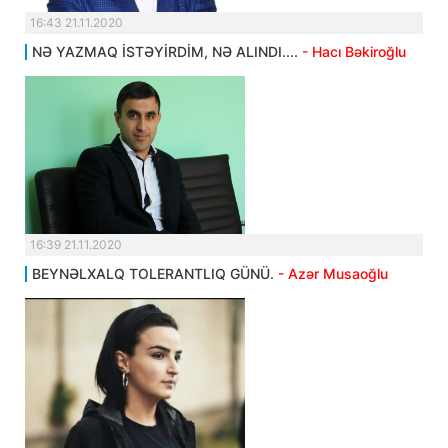
16:43 21.11.2020
NƏ YAZMAQ İSTƏYİRDİM, NƏ ALINDI....
- Hacı Bəkiroğlu
16:39 21.11.2020
BEYNƏLXALQ TOLERANTLIQ GÜNÜ.
- Azər Musaoğlu