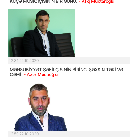
KÜÇƏ MUSİQİÇİSİNİN BİR GÜNÜ.
- Afiq Muxtaroğlu
12:31 22.10.2020
MƏNSUBİYYƏT ŞƏKİLÇİSİNİN BİRİNCİ ŞƏXSİN TƏKİ VƏ
CƏMİ.
- Azər Musaoğlu
12:59 22.10.2020