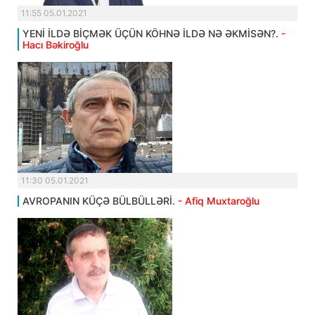
11:55 05.01.2021
YENİ İLDƏ BİÇMƏK ÜÇÜN KÖHNƏ İLDƏ NƏ ƏKMİSƏN?.
-
Hacı Bəkiroğlu
11:30 05.01.2021
AVROPANIN KÜÇƏ BÜLBÜLLƏRİ.
- Afiq Muxtaroğlu