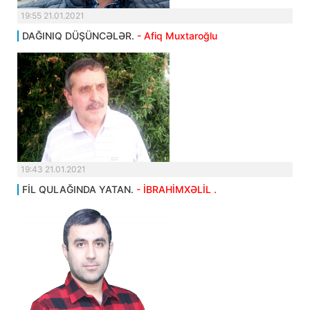
19:55 21.01.2021
DAĞINIQ DÜŞÜNCƏLƏR.
- Afiq Muxtaroğlu
19:43 21.01.2021
FİL QULAĞINDA YATAN.
- İBRAHİMXƏLİL .