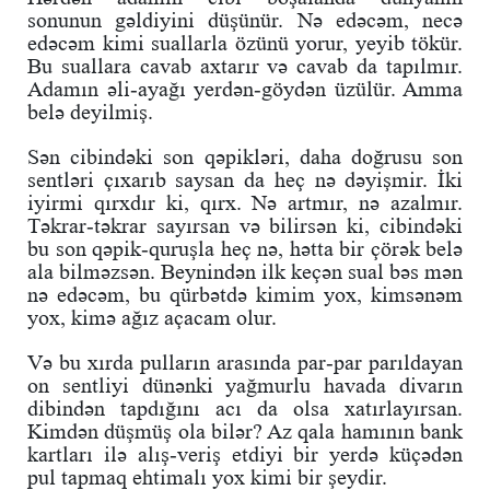
sonunun gəldiyini düşünür. Nə edəcəm, necə
edəcəm kimi suallarla özünü yorur, yeyib tökür.
Bu suallara cavab axtarır və cavab da tapılmır.
Adamın əli-ayağı yerdən-göydən üzülür. Amma
belə deyilmiş.
Sən cibindəki son qəpikləri, daha doğrusu son
sentləri çıxarıb saysan da heç nə dəyişmir. İki
iyirmi qırxdır ki, qırx. Nə artmır, nə azalmır.
Təkrar-təkrar sayırsan və bilirsən ki, cibindəki
bu son qəpik-quruşla heç nə, hətta bir çörək belə
ala bilməzsən. Beynindən ilk keçən sual bəs mən
nə edəcəm, bu qürbətdə kimim yox, kimsənəm
yox, kimə ağız açacam olur.
Və bu xırda pulların arasında par-par parıldayan
on sentliyi dünənki yağmurlu havada divarın
dibindən tapdığını acı da olsa xatırlayırsan.
Kimdən düşmüş ola bilər? Az qala hamının bank
kartları ilə alış-veriş etdiyi bir yerdə küçədən
pul tapmaq ehtimalı yox kimi bir şeydir.