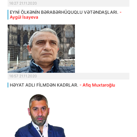
16:27 21.11.2020
EYNİ ÖLKƏNİN BƏRABƏRHÜQUQLU VƏTƏNDAŞLARI.
-
Aygül İsayeva
16:57 21.11.2020
HƏYAT ADLI FİLMDƏN KADRLAR.
- Afiq Muxtaroğlu