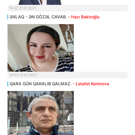
19:22 21.01.2021
ƏXLAQ - ƏN GÖZƏL CAVAB.
- Hacı Bəkiroğlu
19:33 21.01.2021
QARA GÜN QARALIB QALMAZ.
- Lətafət Kərimova