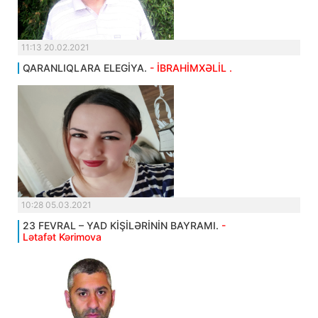
11:13 20.02.2021
QARANLIQLARA ELEGİYA.
- İBRAHİMXƏLİL .
10:28 05.03.2021
23 FEVRAL – YAD KİŞİLƏRİNİN BAYRAMI.
-
Lətafət Kərimova