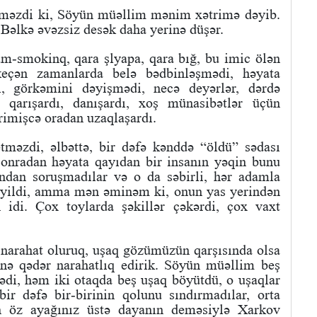
ilməzdi ki, Söyün müəllim mənim xətrimə dəyib.
Bəlkə əvəzsiz desək daha yerinə düşər.
yum-smokinq, qara şlyapa, qara bığ, bu imic ölən
keçən zamanlarda belə bədbinləşmədi, həyata
ni, görkəmini dəyişmədi, necə deyərlər, dərdə
 qarışardı, danışardı, xoş münasibətlər üçün
irimişcə oradan uzaqlaşardı.
məzdi, əlbəttə, bir dəfə kənddə “öldü” sədası
 sonradan həyata qayıdan bir insanın yəqin bunu
ondan soruşmadılar və o da səbirli, hər adamla
eyildi, amma mən əminəm ki, onun yas yerindən
idi. Çox toylarda şəkillər çəkərdi, çox vaxt
narahat oluruq, uşaq gözümüzün qarşısında olsa
 nə qədər narahatlıq edirik. Söyün müəllim beş
di, həm iki otaqda beş uşaq böyütdü, o uşaqlar
ir dəfə bir-birinin qolunu sındırmadılar, orta
in öz ayağınız üstə dayanın deməsiylə Xarkov