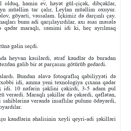
 olduq, həmin ev, həyət gül-çiçək, dibçəklər,
eyn müəllim tar çalır, Leylan müəllim oxuyur.
lov, göyərti, vəssalam. İçkimiz də darçınlı çay.
ları bunu adi qarşılayırdılar, axı əsas məsələ
 o qədər maraqlı, səmimi idi ki, heç ayrılmaq
ünə gəlin seçdi.
a heyvan kəsilərdi, ətraf kəndlər də buradan
tezdən gəlib bir ət parçasını götürüb gedərdi.
ardı. Bundan əlavə fotoqraflıq qabiliyyəti də
 xobbi idi, amma yeni texnologiya çıxana qədər
 idi. 10 nəfərin şəklini çəkirdi, 3-5 adam pul
zü verərdi. Maraqlı şəkillər də çəkərdi, qəflətən,
i sahiblərinə verəndə insaflılar pulunu ödəyərdi,
yardılar.
 kəndlərin əhalisinin xeyli qeyri-adi şəkilləri