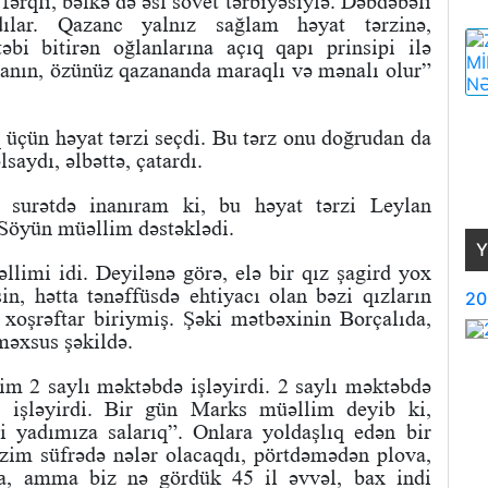
ərqli, bəlkə də əsl sovet tərbiyəsiylə. Dəbdəbəli
dılar. Qazanc yalnız sağlam həyat tərzinə,
bi bitirən oğlanlarına açıq qapı prinsipi ilə
anın, özünüz qazananda maraqlı və mənalı olur”
üçün həyat tərzi seçdi. Bu tərz onu doğrudan da
saydı, əlbəttə, çatardı.
surətdə inanıram ki, bu həyat tərzi Leylan
 Söyün müəllim dəstəklədi.
Y
imi idi. Deyilənə görə, elə bir qız şagird yox
n, hətta tənəffüsdə ehtiyacı olan bəzi qızların
20
 xoşrəftar biriymiş. Şəki mətbəxinin Borçalıda,
əxsus şəkildə.
m 2 saylı məktəbdə işləyirdi. 2 saylı məktəbdə
ı işləyirdi. Bir gün Marks müəllim deyib ki,
i yadımıza salarıq”. Onlara yoldaşlıq edən bir
izim süfrədə nələr olacaqdı, pörtdəmədən plova,
ya, amma biz nə gördük 45 il əvvəl, bax indi