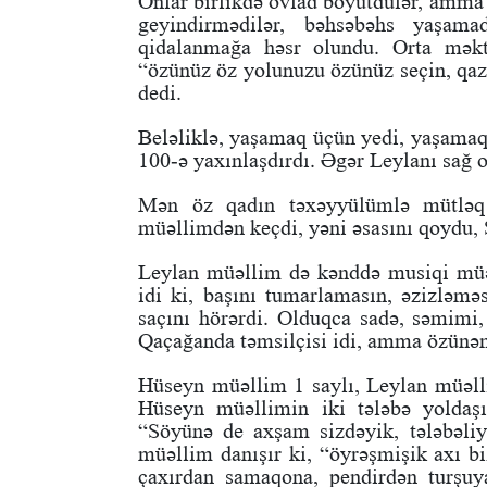
Onlar birlikdə övlad böyütdülər, amma f
geyindirmədilər, bəhsəbəhs yaşama
qidalanmağa həsr olundu. Orta məktə
“özünüz öz yolunuzu özünüz seçin, qaz
dedi.
Beləliklə, yaşamaq üçün yedi, yaşamaq 
100-ə yaxınlaşdırdı. Əgər Leylanı sağ ol
Mən öz qadın təxəyyülümlə mütləq 
müəllimdən keçdi, yəni
əsasını qoydu,
Leylan müəllim də kənddə musiqi müəll
idi ki, başını
tumarlamasın, əzizləməsi
saçını hörərdi. Olduqca
sadə, səmimi,
Qaçağanda təmsilçisi idi, amma
özünəm
Hüseyn müəllim 1 saylı, Leylan müəlli
Hüseyn müəllimin iki tələbə yoldaş
“Söyünə de axşam sizdəyik, tələbəliy
müəllim danışır ki, “öyrəşmişik axı b
çaxırdan samaqona, pendirdən turşu