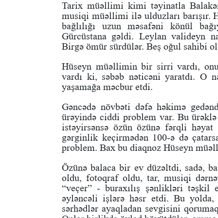
Tarix müəllimi kimi təyinatla Balakə
musiqi müəllimi ilə ulduzları barışır.
bağlılığı uzun məsafəni könül bağ
Gürcüstana gəldi. Leylan valideyn na
Birgə ömür sürdülər. Beş oğul sahibi ol
Hüseyn müəllimin bir sirri vardı, on
vardı ki, səbəb nəticəni yaratdı. O n
yaşamağa məcbur etdi.
Gəncədə növbəti dəfə həkimə gedənd
ürəyində ciddi problem var. Bu ürəkl
istəyirsənsə özün özünə fərqli həyat 
gərginlik keçirmədən 100-ə də çatars
problem. Bax bu diaqnoz Hüseyn müəll
Özünə balaca bir ev düzəltdi, sadə, 
oldu, fotoqraf
oldu, tar, musiqi dərn
“veçer” - buraxılış şənlikləri
təşkil 
əyləncəli işlərə həsr etdi. Bu yolda,
sərhədlər ayaqladan sevgisini qorumaq