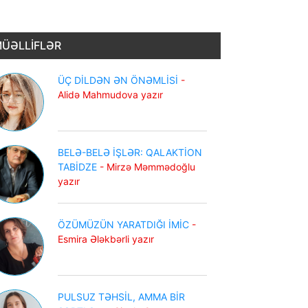
ÜƏLLİFLƏR
ÜÇ DİLDƏN ƏN ÖNƏMLİSİ
-
Alidə Mahmudova yazır
BELƏ-BELƏ İŞLƏR: QALAKTİON
TABİDZE
- Mirzə Məmmədoğlu
yazır
ÖZÜMÜZÜN YARATDIĞI İMİC
-
Esmira Ələkbərli yazır
PULSUZ TƏHSİL, AMMA BİR