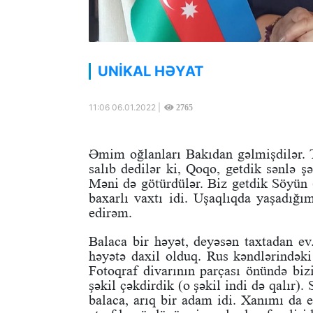
UNİKAL HƏYAT
11:06 06.01.2022 |
2765
Əmim oğlanları Bakıdan gəlmişdilər. T
salıb dedilər ki, Qoqo, getdik sənlə 
Məni də götürdülər. Biz getdik Söyün
baxarlı vaxtı idi. Uşaqlıqda yaşadığı
edirəm.
Balaca bir həyət, deyəsən taxtadan ev.
həyətə daxil olduq. Rus kəndlərindəki 
Fotoqraf divarının parçası önündə biz
şəkil çəkdirdik (o şəkil indi də qalır
balaca, arıq bir adam idi. Xanımı da 