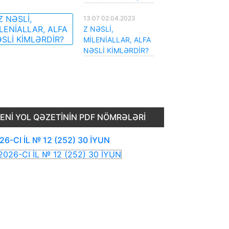
13:07 02.04.2023
Z NƏSLİ,
MİLENİALLAR, ALFA
NƏSLİ KİMLƏRDİR?
ENI YOL QƏZETININ PDF NÖMRƏLƏRI
26-CI İL № 12 (252) 30 İYUN