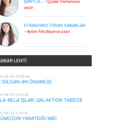
ŞƏRTLƏ...
- Çiyalə Osmanova
yazır
ETİMADIMIZI İTİRƏN XƏBƏRLƏR
- Aytən Fətullayeva yazır
ƏBƏR LENTI
6-08-04 13:06:49
 DİLDƏN ƏN ÖNƏMLİSİ
6-08-02 12:41:46
LƏ-BELƏ İŞLƏR: QALAKTİON TABİDZE
6-08-02 11:41:12
ÜMÜZÜN YARATDIĞI İMİC