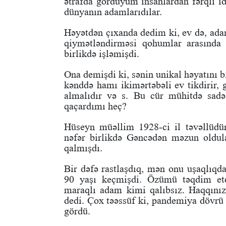
ətrafda gördüyüm insanlardan fərqli i
dünyanın adamlarıdılar.
Həyətdən çıxanda dedim ki, ev də, adam
qiymətləndirməsi qohumlar arasında
birlikdə işləmişdi.
Ona demişdi ki, sənin unikal həyatını b
kənddə hamı
ikimərtəbəli ev tikdirir,
almalıdır və s. Bu cür mühitdə sadə
qaçardımı heç?
Hüseyn müəllim 1928-ci il təvəllüdü
nəfər birlikdə Gəncədən məzun oldula
qalmışdı.
Bir dəfə rastlaşdıq, mən onu uşaqlıqd
90 yaşı keçmişdi. Özümü təqdim et
maraqlı adam kimi qalıbsız. Haqqın
dedi. Çox təəssüf ki, pandemiya dövrü 
gördü.