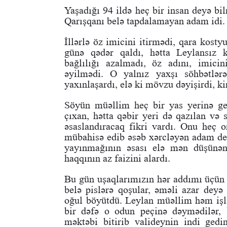
Yaşadığı 94 ildə heç bir insan deyə b
Qarışqanı belə tapdalamayan adam idi. 
İllərlə öz imicini itirmədi, qara kost
günə qədər qaldı, hətta Leylansız 
bağlılığı azalmadı, öz adını, imici
əyilmədi. O yalnız yaxşı söhbətlərə
yaxınlaşardı, elə ki mövzu dəyişirdi, k
Söyün müəllim heç bir yas yerinə get
çıxan, hətta qəbir yeri də qazılan və
əsaslandıracaq fikri vardı. Onu heç 
mübahisə edib əsəb xərcləyən adam d
yayınmağının əsası elə mən düşünən 
haqqının az faizini alardı.
Bu gün uşaqlarımızın hər addımı üçün 
belə pislərə qoşular, əməli azar deyə
oğul böyütdü. Leylan müəllim həm işlə
bir dəfə o odun peçinə dəymədilər, b
məktəbi bitirib valideynin indi ged