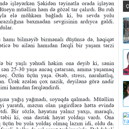
ndə işləyərkən Şəkidən təyinatla orada işləyən
Ç
 Hüseyn müəllim həm də gözəl tar çalırdı. Bu ruh
ıyla elə möhkəm bağladı ki, bu sevda yolu
razılığına baxmadan sevgisinin ardıyca gəldi.
dular.
u hamı bilməyib birmənalı düşünsə də, həqiqət
əticə bu ailəni hamıdan fərqli bir yaşam tərzi
ə bir yaşlı yəhudi həkim ona deyib ki, sənin
ə sən 25-30 yaşa ancaq çatarsan, amma yaşamaq
seç. Özün üçün yaşa. Əsəb, stress, narahatlıq,
an. Ürək əzələn çox nazik, deyilənə görə nadir
imi hamıdan fərqləndirdi.
başına yağış yağmadı, soyuqda qalmadı. Müəllim
əyi yaratdı, məzun olan şagirdlərə hətta evində
etdi. Bir sözlə, həyatını yalnız yaxşı, maraqlı,
 təbii ki, ona
dəstək həyat yoldaşı vardı. Ona
 üçün bu yola yoldaş olmaq lazım idi, oldu da.