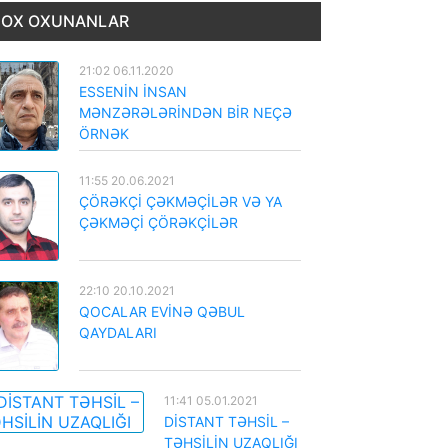
OX OXUNANLAR
21:02 06.11.2020
ESSENİN İNSAN
MƏNZƏRƏLƏRİNDƏN BİR NEÇƏ
ÖRNƏK
11:55 20.06.2021
ÇÖRƏKÇİ ÇƏKMƏÇİLƏR VƏ YA
ÇƏKMƏÇİ ÇÖRƏKÇİLƏR
22:10 20.10.2021
QOCALAR EVİNƏ QƏBUL
QAYDALARI
11:41 05.01.2021
DİSTANT TƏHSİL –
TƏHSİLİN UZAQLIĞI