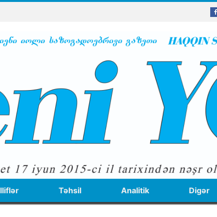
liflər
Təhsil
Analitik
Digər