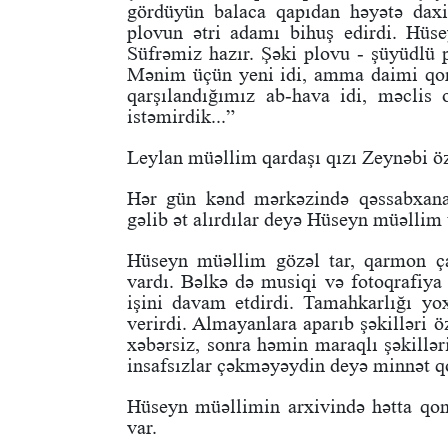
gördüyün balaca qapıdan həyətə daxil
plovun ətri adamı bihuş edirdi. Hüs
Süfrəmiz hazır. Şəki plovu - şüyüdlü p
Mənim üçün yeni idi, amma daimi qonaq
qarşılandığımız ab-hava idi, məclis
istəmirdik...”
Leylan müəllim qardaşı qızı Zeynəbi öz
Hər gün kənd mərkəzində qəssabxanad
gəlib ət alırdılar deyə Hüseyn müəllim 
Hüseyn müəllim gözəl tar, qarmon çal
vardı. Bəlkə də musiqi və fotoqrafiya
işini davam etdirdi. Tamahkarlığı yox
verirdi. Almayanlara aparıb şəkilləri ö
xəbərsiz, sonra həmin maraqlı şəkillər
insafsızlar çəkməyəydin deyə minnət qo
Hüseyn müəllimin arxivində hətta qonşu
var.