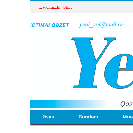
Haqqımızda
Əlaqə
Əsas
Gündəm
Müəl