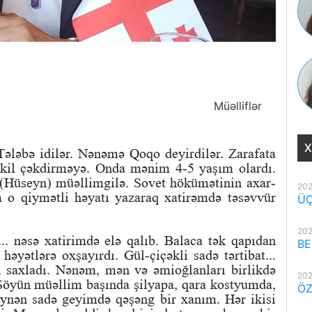
Müəlliflər
X
ələbə idilər. Nənəmə Qoqo deyirdilər. Zarafata
şəkil çəkdirməyə. Onda mənim 4-5 yaşım olardı.
 (Hüseyn) müəllimgilə. Sovet hökümətinin axar-
202
m o qiymətli həyatı yazaraq xatirəmdə təsəvvür
ÜÇ
202
.. nəsə xatirimdə elə qalıb. Balaca tək qapıdan
BE
həyətlərə oxşayırdı. Gül-çiçəkli sadə tərtibat...
i saxladı. Nənəm, mən və əmioğlanları birlikdə
202
). Söyün müəllim başında şilyapa, qara kostyumda,
ÖZ
eynən sadə geyimdə qəşəng bir xanım. Hər ikisi