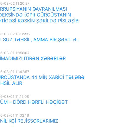
6-08-02 11:20:27
RRUPSİYANIN QAVRANILMASI
DEKSİNDƏ (CPI) GÜRCÜSTANIN
TİCƏSİ KƏSKİN ŞƏKİLDƏ PİSLƏŞİB
6-08-02 10:35:32
LSUZ TƏHSİL, AMMA BİR ŞƏRTLƏ...
6-08-01 12:58:07
İMADIMIZI İTİRƏN XƏBƏRLƏR
6-08-01 11:42:57
RCÜSTANDA 44 MİN XARİCİ TƏLƏBƏ
HSİL ALIR
6-08-01 11:15:08
ÜM – DÖRD HƏRFLİ HƏQİQƏT
6-08-01 11:02:16
NİLİKÇİ REJİSSORLARIMIZ