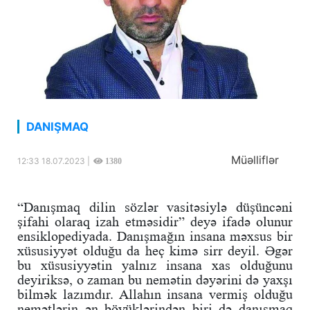
DANIŞMAQ
Müəlliflər
12:33 18.07.2023 |
1380
“Danışmaq dilin sözlər vasitəsiylə düşüncəni
şifahi olaraq izah etməsidir” deyə ifadə olunur
ensiklopediyada. Danışmağın insana məxsus bir
xüsusiyyət olduğu da heç kimə sirr deyil. Əgər
bu xüsusiyyətin yalnız insana xas olduğunu
deyiriksə, o zaman bu nemətin dəyərini də yaxşı
bilmək lazımdır. Allahın insana vermiş olduğu
nemətlərin ən böyüklərindən biri də danışmaq