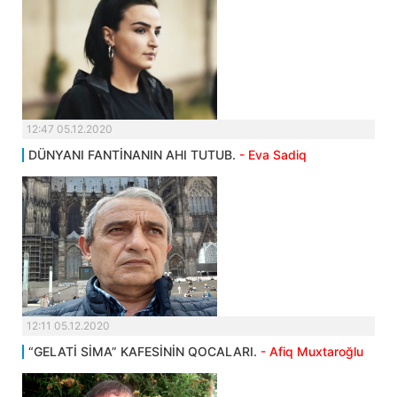
12:47 05.12.2020
DÜNYANI FANTİNANIN AHI TUTUB.
- Eva Sadiq
12:11 05.12.2020
“GELATİ SİMA” KAFESİNİN QOCALARI.
- Afiq Muxtaroğlu