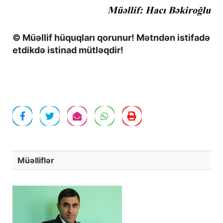
Müəllif: Hacı Bəkiroğlu
© Müəllif hüquqları qorunur! Mətndən istifadə
etdikdə istinad mütləqdir!
Müəlliflər