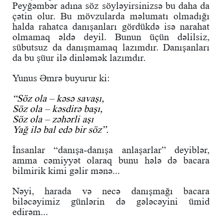
Peyğəmbər adına söz söyləyirsinizsə bu daha da
çətin olur. Bu mövzularda məlumatı olmadığı
halda rahatca danışanları gördükdə isə narahat
olmamaq əldə deyil. Bunun üçün dəlilsiz,
sübutsuz da danışmamaq lazımdır. Danışanları
da bu şüur ilə dinləmək lazımdır.
Yunus Əmrə buyurur ki:
“Söz ola – kəsə savaşı,
Söz ola – kəsdirə başı,
Söz ola – zəhərli aşı
Yağ ilə bal edə bir söz”.
İnsanlar “danışa-danışa anlaşarlar” deyiblər,
amma cəmiyyət olaraq bunu hələ də bacara
bilmirik kimi gəlir mənə...
Nəyi, harada və necə danışmağı bacara
biləcəyimiz günlərin də gələcəyini ümid
edirəm...