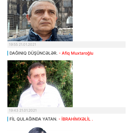
19:55 21.01.2021
DAĞINIQ DÜŞÜNCƏLƏR.
- Afiq Muxtaroğlu
19:43 21.01.2021
FİL QULAĞINDA YATAN.
- İBRAHİMXƏLİL .