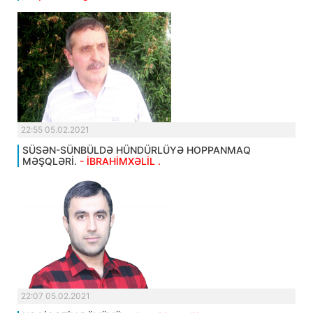
22:55 05.02.2021
SÜSƏN-SÜNBÜLDƏ HÜNDÜRLÜYƏ HOPPANMAQ
MƏŞQLƏRİ.
- İBRAHİMXƏLİL .
22:07 05.02.2021