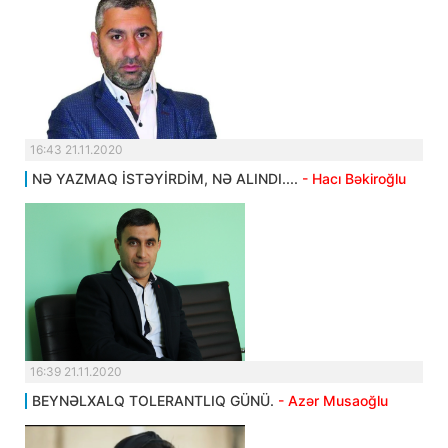
16:43 21.11.2020
NƏ YAZMAQ İSTƏYİRDİM, NƏ ALINDI....
- Hacı Bəkiroğlu
16:39 21.11.2020
BEYNƏLXALQ TOLERANTLIQ GÜNÜ.
- Azər Musaoğlu