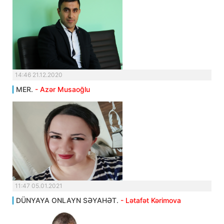
14:46 21.12.2020
MER.
- Azər Musaoğlu
11:47 05.01.2021
DÜNYAYA ONLAYN SƏYAHƏT.
- Lətafət Kərimova