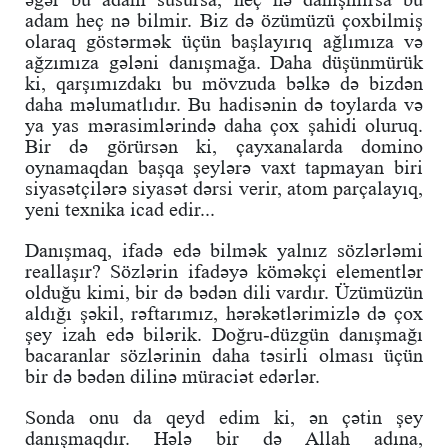
adam heç nə bilmir. Biz də özümüzü çoxbilmiş
olaraq göstərmək üçün başlayırıq ağlımıza və
ağzımıza gələni danışmağa. Daha düşünmürük
ki, qarşımızdakı bu mövzuda bəlkə də bizdən
daha məlumatlıdır. Bu hadisənin də toylarda və
ya yas mərasimlərində daha çox şahidi oluruq.
Bir də görürsən ki, çayxanalarda domino
oynamaqdan başqa şeylərə vaxt tapmayan biri
siyasətçilərə siyasət dərsi verir, atom parçalayıq,
yeni texnika icad edir...
Danışmaq, ifadə edə bilmək yalnız sözlərləmi
reallaşır? Sözlərin ifadəyə köməkçi elementlər
olduğu kimi, bir də bədən dili vardır. Üzümüzün
aldığı şəkil, rəftarımız, hərəkətlərimizlə də çox
şey izah edə bilərik. Doğru-düzgün danışmağı
bacaranlar sözlərinin daha təsirli olması üçün
bir də bədən dilinə müraciət edərlər.
Sonda onu da qeyd edim ki, ən çətin şey
danışmaqdır. Hələ bir də Allah adına,