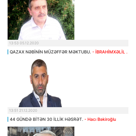
13:53 05.12.2020
QAZAX NƏBİNİN MÜZƏFFƏR MƏKTUBU.
- İBRAHİMXƏLİL .
13:51 21.12.2020
44 GÜNDƏ BİTƏN 30 İLLİK HƏSRƏT.
- Hacı Bəkiroğlu