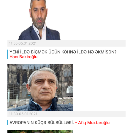
11:55 05.01.2021
YENİ İLDƏ BİÇMƏK ÜÇÜN KÖHNƏ İLDƏ NƏ ƏKMİSƏN?.
-
Hacı Bəkiroğlu
11:30 05.01.2021
AVROPANIN KÜÇƏ BÜLBÜLLƏRİ.
- Afiq Muxtaroğlu