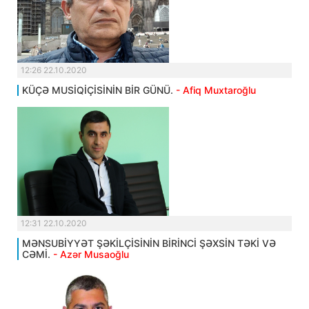
12:26 22.10.2020
KÜÇƏ MUSİQİÇİSİNİN BİR GÜNÜ.
- Afiq Muxtaroğlu
12:31 22.10.2020
MƏNSUBİYYƏT ŞƏKİLÇİSİNİN BİRİNCİ ŞƏXSİN TƏKİ VƏ
CƏMİ.
- Azər Musaoğlu