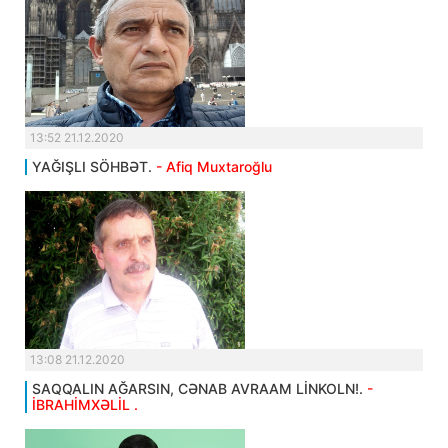
13:52 21.12.2020
YAĞIŞLI SÖHBƏT.
- Afiq Muxtaroğlu
13:08 21.12.2020
SAQQALIN AĞARSIN, CƏNAB AVRAAM LİNKOLN!.
-
İBRAHİMXƏLİL .