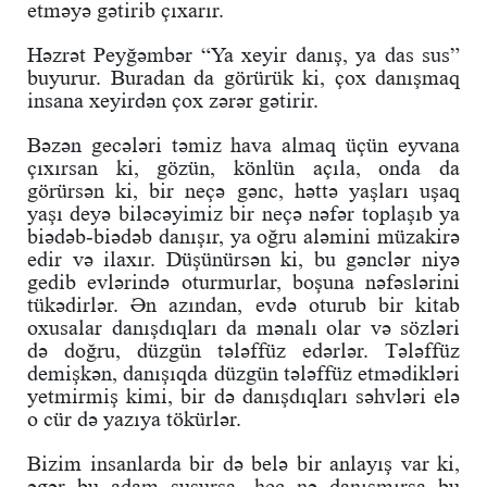
etməyə gətirib çıxarır.
Həzrət Peyğəmbər “Ya xeyir danış, ya das sus”
buyurur. Buradan da görürük ki, çox danışmaq
insana xeyirdən çox zərər gətirir.
Bəzən gecələri təmiz hava almaq üçün eyvana
çıxırsan ki, gözün, könlün açıla, onda da
görürsən ki, bir neçə gənc, həttə yaşları uşaq
yaşı deyə biləcəyimiz bir neçə nəfər toplaşıb ya
biədəb-biədəb danışır, ya oğru aləmini müzakirə
edir və ilaxır. Düşünürsən ki, bu gənclər niyə
gedib evlərində oturmurlar, boşuna nəfəslərini
tükədirlər. Ən azından, evdə oturub bir kitab
oxusalar danışdıqları da mənalı olar və sözləri
də doğru, düzgün tələffüz edərlər. Tələffüz
demişkən, danışıqda düzgün tələffüz etmədikləri
yetmirmiş kimi, bir də danışdıqları səhvləri elə
o cür də yazıya tökürlər.
Bizim insanlarda bir də belə bir anlayış var ki,
əgər bu adam susursa, heç nə danışmırsa bu