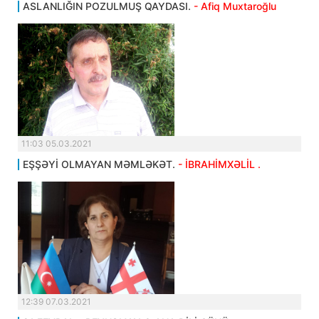
ASLANLIĞIN POZULMUŞ QAYDASI.
- Afiq Muxtaroğlu
11:03 05.03.2021
EŞŞƏYİ OLMAYAN MƏMLƏKƏT.
- İBRAHİMXƏLİL .
12:39 07.03.2021