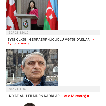
16:27 21.11.2020
EYNİ ÖLKƏNİN BƏRABƏRHÜQUQLU VƏTƏNDAŞLARI.
-
Aygül İsayeva
16:57 21.11.2020
HƏYAT ADLI FİLMDƏN KADRLAR.
- Afiq Muxtaroğlu