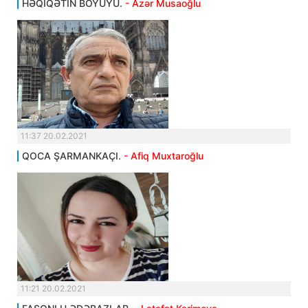
HƏQİQƏTİN BÖYÜYÜ.
- Azər Musaoğlu
11:37 20.02.2021
QOCA ŞARMANKAÇI.
- Afiq Muxtaroğlu
11:21 20.02.2021