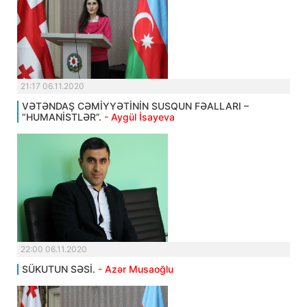
21:17 06.11.2020
VƏTƏNDAŞ CƏMİYYƏTİNİN SUSQUN FƏALLARI –
“HUMANİSTLƏR”.
- Aygül İsayeva
22:00 06.11.2020
SÜKUTUN SƏSİ.
- Azər Musaoğlu