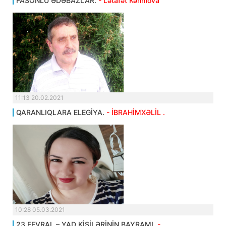
FASONLU ƏDƏBAZLAR.
- Lətafət Kərimova
11:13 20.02.2021
QARANLIQLARA ELEGİYA.
- İBRAHİMXƏLİL .
10:28 05.03.2021
23 FEVRAL – YAD KİŞİLƏRİNİN BAYRAMI.
-