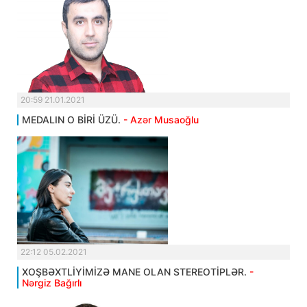
20:59 21.01.2021
MEDALIN O BİRİ ÜZÜ.
- Azər Musaoğlu
22:12 05.02.2021
XOŞBƏXTLİYİMİZƏ MANE OLAN STEREOTİPLƏR.
-
Nərgiz Bağırlı