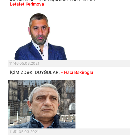
Lətafət Kərimova
11:46 05.03.2021
İÇİMİZDƏKİ DUYĞULAR.
- Hacı Bəkiroğlu
11:51 05.03.2021