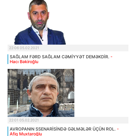
22:06 05.02.2021
SAĞLAM FƏRD SAĞLAM CƏMİYYƏT DEMƏKDİR.
-
Hacı Bəkiroğlu
22:01 05.02.2021
AVROPANIN SSENARİSİNDƏ GƏLMƏLƏR ÜÇÜN ROL.
-
Afiq Muxtaroğlu