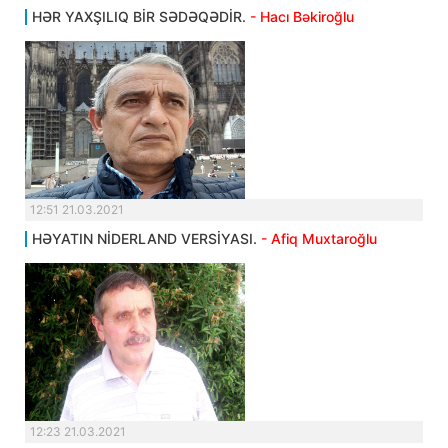
HƏR YAXŞILIQ BİR SƏDƏQƏDİR.
- Hacı Bəkiroğlu
12:51 21.03.2021
HƏYATIN NİDERLAND VERSİYASI.
- Afiq Muxtaroğlu
12:23 21.03.2021