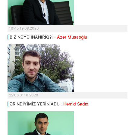
10:45 19.09.2020
BİZ NƏYƏ İNANIRIQ?.
- Azər Musaoğlu
22:08 01.10.2020
ƏRİNDİYİMİZ YERİN ADI.
- Həmid Sadıx