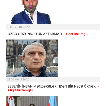
12:59 22.10.2020
ÖZGƏ GÖZÜNDƏ TÜK AXTARMAQ.
- Hacı Bəkiroğlu
21:02 06.11.2020
ESSENİN İNSAN MƏNZƏRƏLƏRİNDƏN BİR NEÇƏ ÖRNƏK.
-
Afiq Muxtaroğlu