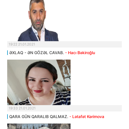
19:22 21.01.2021
ƏXLAQ - ƏN GÖZƏL CAVAB.
- Hacı Bəkiroğlu
19:33 21.01.2021
QARA GÜN QARALIB QALMAZ.
- Lətafət Kərimova