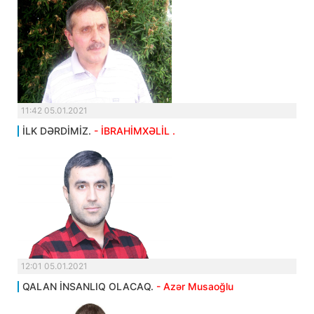
11:42 05.01.2021
İLK DƏRDİMİZ.
- İBRAHİMXƏLİL .
12:01 05.01.2021
QALAN İNSANLIQ OLACAQ.
- Azər Musaoğlu