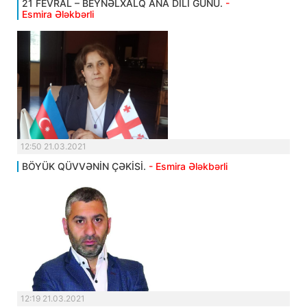
21 FEVRAL – BEYNƏLXALQ ANA DİLİ GÜNÜ.
-
Esmira Ələkbərli
12:50 21.03.2021
BÖYÜK QÜVVƏNİN ÇƏKİSİ.
- Esmira Ələkbərli
12:19 21.03.2021