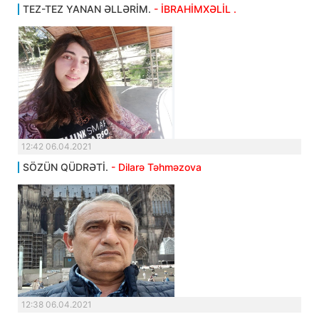
TEZ-TEZ YANAN ƏLLƏRİM.
- İBRAHİMXƏLİL .
12:42 06.04.2021
SÖZÜN QÜDRƏTİ.
- Dilarə Təhməzova
12:38 06.04.2021