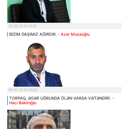
23:50 01.10.2020
BİZİM DAŞIMIZ AĞIRDIR.
- Azər Musaoğlu
00:01 02.10.2020
TORPAQ, ƏGƏR UĞRUNDA ÖLƏN VARSA VƏTƏNDİR!.
-
Hacı Bəkiroğlu