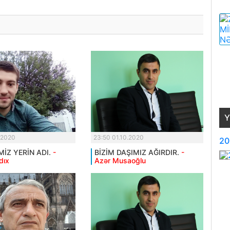
Y
.2020
23:50 01.10.2020
20
MİZ YERİN ADI.
-
BİZİM DAŞIMIZ AĞIRDIR.
-
dıx
Azər Musaoğlu