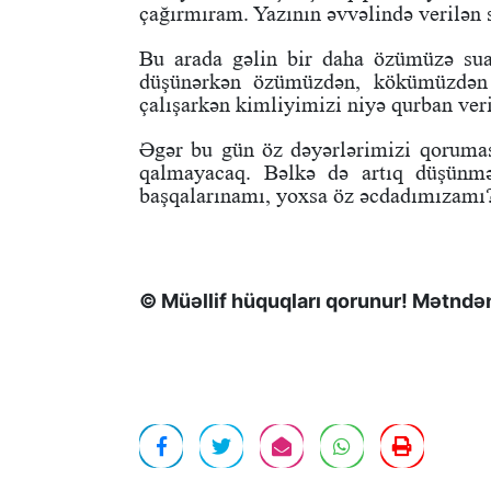
çağırmıram. Yazının əvvəlində verilən 
Bu arada gəlin bir daha özümüzə sua
düşünərkən özümüzdən, kökümüzdən 
çalışarkən kimliyimizi niyə qurban ver
Əgər bu gün öz dəyərlərimizi qorumas
qalmayacaq. Bəlkə də artıq düşünmə
başqalarınamı, yoxsa öz əcdadımızamı
© Müəllif hüquqları qorunur! Mətndən 