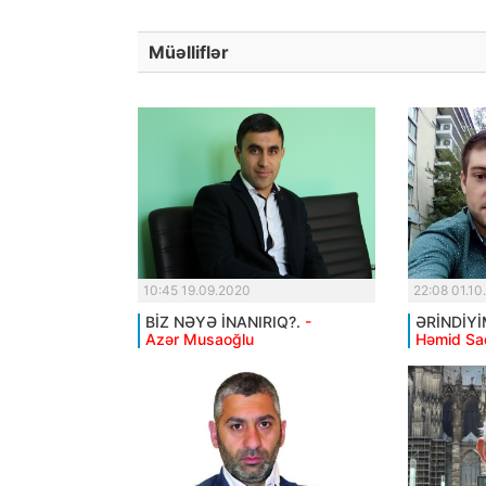
Müəlliflər
10:45 19.09.2020
22:08 01.10
BİZ NƏYƏ İNANIRIQ?.
-
ƏRİNDİYİ
Azər Musaoğlu
Həmid Sa