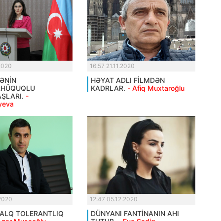
.2020
16:57 21.11.2020
KƏNİN
HƏYAT ADLI FİLMDƏN
RHÜQUQLU
KADRLAR.
- Afiq Muxtaroğlu
ŞLARI.
-
yeva
.2020
12:47 05.12.2020
ALQ TOLERANTLIQ
DÜNYANI FANTİNANIN AHI