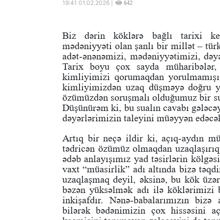
19:41 01.02.2026 |
642
Biz dərin köklərə bağlı tarixi ke
mədəniyyəti olan şanlı bir millət – tür
adət-ənənəmizi, mədəniyyətimizi, dəyə
Tarix boyu çox sayda müharibələr, d
kimliyimizi qorumaqdan yorulmamışı
kimliyimizdən uzaq düşməyə doğru yo
özümüzdən soruşmalı olduğumuz bir su
Düşünürəm ki, bu sualın cavabı gələcəy
dəyərlərimizin taleyini müəyyən edəcə
Artıq bir neçə ildir ki, açıq-aydın mü
tədricən özümüz olmaqdan uzaqlaşırıq.
ədəb anlayışımız yad təsirlərin kölgəsi
vaxt “müasirlik” adı altında bizə təq
uzaqlaşmaq deyil, əksinə, bu kök üzə
bəzən yüksəlmək adı ilə köklərimizi 
inkişafdır. Nənə-babalarımızın bizə 
bilərək bədənimizin çox hissəsini a