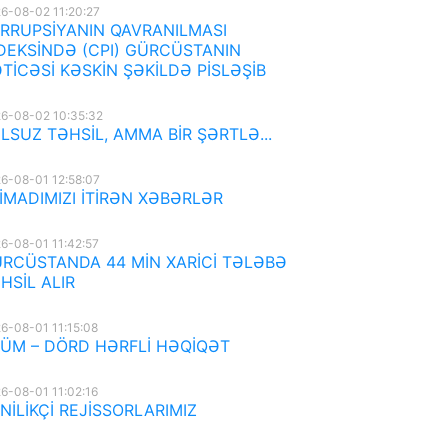
6-08-02 11:20:27
RRUPSİYANIN QAVRANILMASI
DEKSİNDƏ (CPI) GÜRCÜSTANIN
TİCƏSİ KƏSKİN ŞƏKİLDƏ PİSLƏŞİB
6-08-02 10:35:32
LSUZ TƏHSİL, AMMA BİR ŞƏRTLƏ...
6-08-01 12:58:07
İMADIMIZI İTİRƏN XƏBƏRLƏR
6-08-01 11:42:57
RCÜSTANDA 44 MİN XARİCİ TƏLƏBƏ
HSİL ALIR
6-08-01 11:15:08
ÜM – DÖRD HƏRFLİ HƏQİQƏT
6-08-01 11:02:16
NİLİKÇİ REJİSSORLARIMIZ