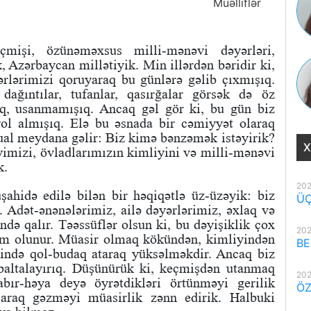
Müəlliflər
çmişi, özünəməxsus milli-mənəvi dəyərləri,
k, Azərbaycan millətiyik. Min illərdən bəridir ki,
rlərimizi qoruyaraq bu günlərə gəlib çıxmışıq.
ağıntılar, tufanlar, qasırğalar görsək də öz
q, usanmamışıq. Ancaq gəl gör ki, bu gün biz
l almışıq. Elə bu əsnada bir cəmiyyət olaraq
al meydana gəlir: Biz kimə bənzəmək istəyirik?
X
imizi, övladlarımızın kimliyini və milli-mənəvi
k.
202
şahidə edilə bilən bir həqiqətlə üz-üzəyik: biz
ÜÇ
 Adət-ənənələrimiz, ailə dəyərlərimiz, əxlaq və
ndə qalır. Təəssüflər olsun ki, bu dəyişiklik çox
202
dim olunur. Müasir olmaq kökündən, kimliyindən
BE
rində qol-budaq ataraq yüksəlməkdir. Ancaq biz
baltalayırıq. Düşünürük ki, keçmişdən utanmaq
202
abır-həya deyə öyrətdikləri örtünməyi gerilik
ÖZ
çaraq gəzməyi müasirlik zənn edirik. Halbuki