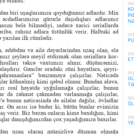
ya bilməz.
202
KO
dən biri uşaqlarımıza qoyduğumuz adlardır. Min
İN
 əcdadlarımızın qürurla daşıdıqları adlarımız
NƏ
sını belə bilmədiyi, sadəcə xarici seriallarda
ribə, ruhsuz adlara üstünlük verir. Halbuki ad
202
ə yazılan ilk cümlədir.
PU
n, ədəbdən və ailə dəyərlərindən uzaq olan, elə
202
sız şeylərə meyil etdirmək olan seriallara kor-
ET
ulları təkcə vaxtımızı almır, düşüncəmizi,
alaşdırır. Gənclər oradakı süni həyatlara, qeyri-
202
qəhrəmanlara” bənzəməyə çalışırlar. Nəticədə
GÜ
ışlar köhnəlmiş kimi qəbul olunur. Bundan əlavə,
TƏ
arı real həyatda uyğulamağa çalışırlar, bunun
lar da zəhmət çəkmədən varlanmağa çalışırlar,
202
 bunun nəticəsində də ailələr dağılır, övladlar
ÖL
xır. Ən acısı isə budur ki, bütün bunlar evimizin
baş verir. Biz bəzən onların kimə baxdığını, kimi
202
qlar danışdığımızdan çox yaşadığımıza baxırlar.
YE
kdən uzaq olaraq müasirliyə düşmən olmağa