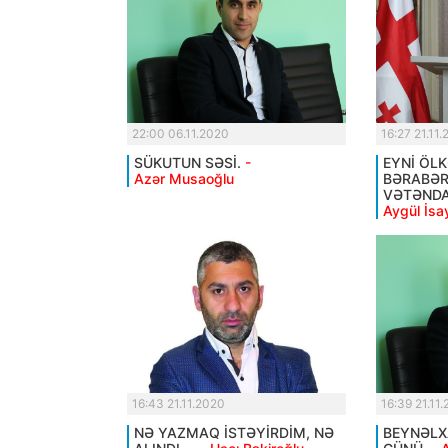
22:00 06.11.2020
16:27 21.11
SÜKUTUN SƏSİ.
-
EYNİ ÖL
Azər Musaoğlu
BƏRABƏ
VƏTƏNDA
Aygül İsa
16:43 21.11.2020
16:39 21.11
NƏ YAZMAQ İSTƏYİRDİM, NƏ
BEYNƏLX