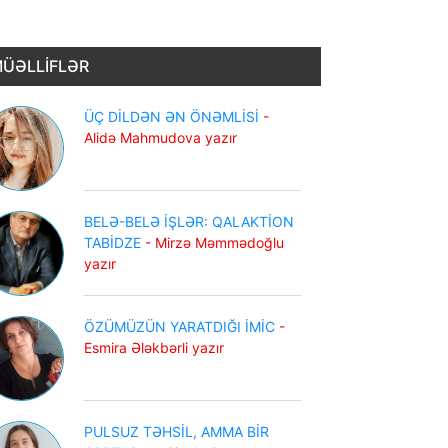
ÜƏLLİFLƏR
ÜÇ DİLDƏN ƏN ÖNƏMLİSİ
-
Alidə Mahmudova yazır
BELƏ-BELƏ İŞLƏR: QALAKTİON
TABİDZE
- Mirzə Məmmədoğlu
yazır
ÖZÜMÜZÜN YARATDIĞI İMİC
-
Esmira Ələkbərli yazır
PULSUZ TƏHSİL, AMMA BİR