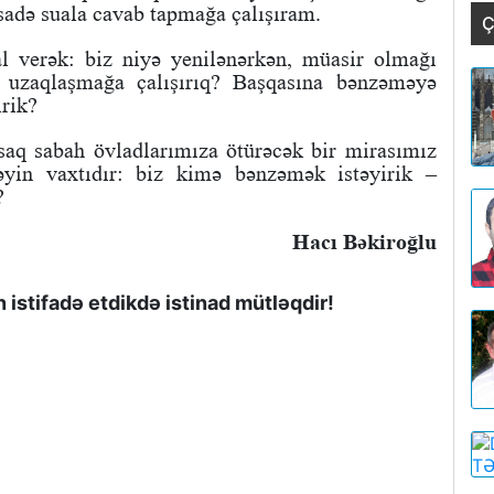
sadə suala cavab tapmağa çalışıram.
Ç
l verək: biz niyə yenilənərkən, müasir olmağı
uzaqlaşmağa çalışırıq? Başqasına bənzəməyə
irik?
aq sabah övladlarımıza ötürəcək bir mirasımız
yin vaxtıdır: biz kimə bənzəmək istəyirik –
?
Hacı Bəkiroğlu
istifadə etdikdə istinad mütləqdir!