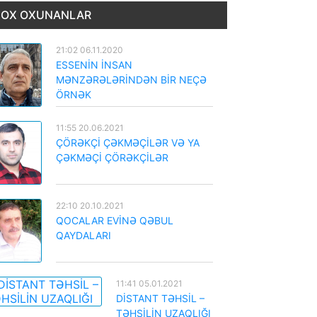
OX OXUNANLAR
21:02 06.11.2020
ESSENİN İNSAN
MƏNZƏRƏLƏRİNDƏN BİR NEÇƏ
ÖRNƏK
11:55 20.06.2021
ÇÖRƏKÇİ ÇƏKMƏÇİLƏR VƏ YA
ÇƏKMƏÇİ ÇÖRƏKÇİLƏR
22:10 20.10.2021
QOCALAR EVİNƏ QƏBUL
QAYDALARI
11:41 05.01.2021
DİSTANT TƏHSİL –
TƏHSİLİN UZAQLIĞI