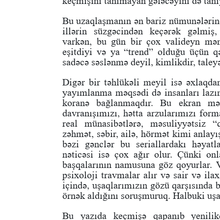
keçmişini tanımayan gələcəyini də tanı
Bu uzaqlaşmanın ən bariz nümunələrin
illərin süzgəcindən keçərək gəlmiş,
varkən, bu gün bir çox valideyn məna
eşitdiyi və ya “trend” olduğu üçün qə
sadəcə səslənmə deyil, kimlikdir, taley
Digər bir təhlükəli meyil isə əxlaqda
yayımlanma məqsədi də insanları lazım
koranə bağlanmaqdır. Bu ekran məhs
davranışımızı, hətta arzularımızı form
real münasibətlərə, məsuliyyətsiz “
zəhmət, səbir, ailə, hörmət kimi anlay
bəzi gənclər bu seriallardakı həyatl
nəticəsi isə çox ağır olur. Çünki on
başqalarının namusuna göz qoyurlar. Və
psixoloji travmalar alır və sair və ila
içində, uşaqlarımızın gözü qarşısında 
örnək aldığını soruşmuruq. Halbuki uşa
Bu yazıda keçmişə qapanıb yenili