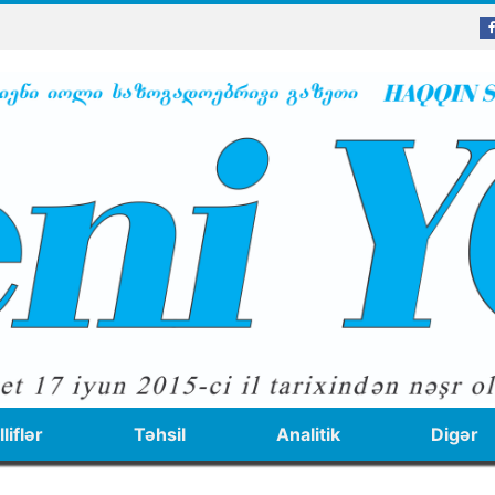
liflər
Təhsil
Analitik
Digər