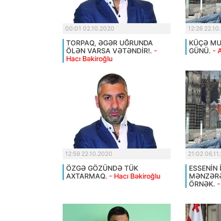
00:01 02.10.2020
12:26 22.10
TORPAQ, ƏGƏR UĞRUNDA
KÜÇƏ MUS
ÖLƏN VARSA VƏTƏNDİR!.
-
GÜNÜ.
- 
Hacı Bəkiroğlu
12:59 22.10.2020
21:02 06.11
ÖZGƏ GÖZÜNDƏ TÜK
ESSENİN 
AXTARMAQ.
- Hacı Bəkiroğlu
MƏNZƏRƏ
ÖRNƏK.
-