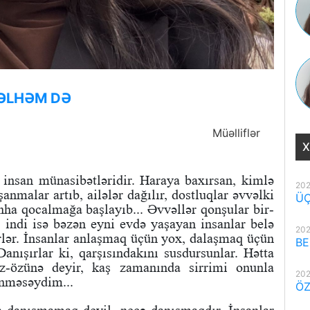
MƏLHƏM DƏ
Müəlliflər
X
insan münasibətləridir. Haraya baxırsan, kimlə
202
anmalar artıb, ailələr dağılır, dostluqlar əvvəlki
ÜÇ
nha qocalmağa başlayıb... Əvvəllər qonşular bir-
i, indi isə bəzən eyni evdə yaşayan insanlar belə
202
irlər. İnsanlar anlaşmaq üçün yox, dalaşmaq üçün
BE
 Danışırlar ki, qarşısındakını susdursunlar. Hətta
öz-özünə deyir, kaş zamanında sirrimi onunla
202
nməsəydim...
ÖZ