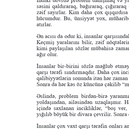
İndiki dövrdə problem danışmaq və ya
səsini qaldıraraq, bağıraraq, çığıraraq
zəif sayırlar. Kim daha çox qışqırdısa
hücumdur. Bu, ünsiyyət yox, müharibəd
atırlar.
Ən acısı da odur ki, insanlar qarşısınd
Keçmiş yaralarını bilir, zəif nöqtələr
kimi paylaşılan sözlər mübahisə zamanı
ağır olur.
İnsanlar bir-birini sözlə məğlub etməy
qarşı tərəfi sındırmaqdır. Daha çox in
qalibiyyətlərin sonunda itən hər zaman mü
Sonra da hər kəs öz küncünə çəkilib “m
Əslində, problem birdən-birə yaranm
yoldaşından, ailəsindən uzaqlaşmır. H
içində saxlanan incikliklər, “boş ve
yığılıb böyük bir divara çevrilir. Sonra
İnsanlar çox vaxt qarşı tərəfin onları