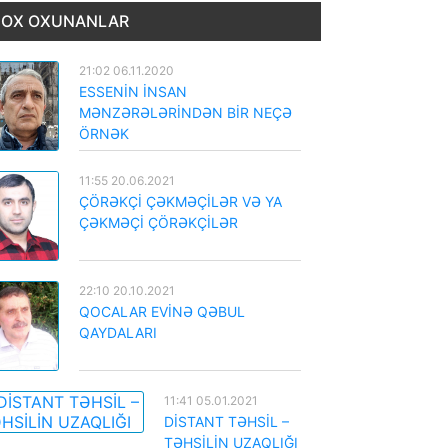
OX OXUNANLAR
21:02 06.11.2020
ESSENİN İNSAN
MƏNZƏRƏLƏRİNDƏN BİR NEÇƏ
ÖRNƏK
11:55 20.06.2021
ÇÖRƏKÇİ ÇƏKMƏÇİLƏR VƏ YA
ÇƏKMƏÇİ ÇÖRƏKÇİLƏR
22:10 20.10.2021
QOCALAR EVİNƏ QƏBUL
QAYDALARI
11:41 05.01.2021
DİSTANT TƏHSİL –
TƏHSİLİN UZAQLIĞI