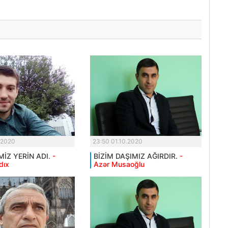
.2020
23:50 01.10.2020
MİZ YERİN ADI.
-
BİZİM DAŞIMIZ AĞIRDIR.
-
dıx
Azər Musaoğlu