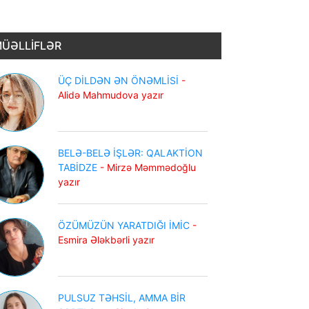
ÜƏLLİFLƏR
ÜÇ DİLDƏN ƏN ÖNƏMLİSİ
-
Alidə Mahmudova yazır
BELƏ-BELƏ İŞLƏR: QALAKTİON
TABİDZE
- Mirzə Məmmədoğlu
yazır
ÖZÜMÜZÜN YARATDIĞI İMİC
-
Esmira Ələkbərli yazır
PULSUZ TƏHSİL, AMMA BİR