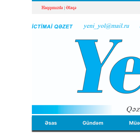
Haqqımızda
Əlaqə
Əsas
Gündəm
Müəl