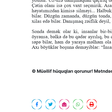
yoxdur. Üz-üzə danışmaqdan qaçırıq de
Çətin olanı isə çox vaxt seçmirik. As
həyatımızdan kimisə silməyi... Halbuki
bilər. Düzgün zamanda, düzgün tonda, 
xilas edə bilər. Danışmaq zəiflik deyil, 
Sonda demək olar ki, insanlar bir-bi
öyrənsə, bəlkə də bu qədər ayrılıq, bu
səpə bilər, həm də yaraya məlhəm ola 
Axı böyüklər boşuna deməyiblər: “İnsan
© Müəllif hüquqları qorunur! Mətndən 