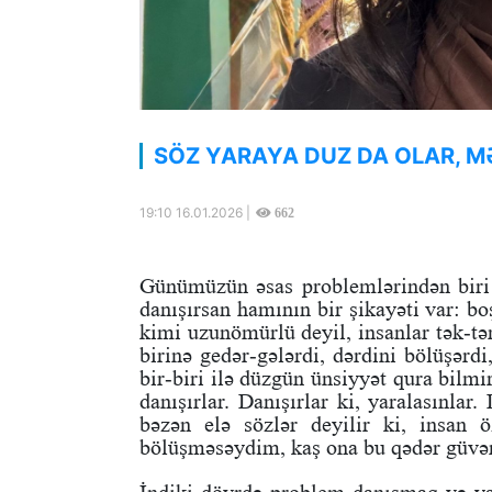
SÖZ YARAYA DUZ DA OLAR, 
19:10 16.01.2026 |
662
Günümüzün əsas problemlərindən biri 
danışırsan hamının bir şikayəti var: boş
kimi uzunömürlü deyil, insanlar tək-tə
birinə gedər-gələrdi, dərdini bölüşərd
bir-biri ilə düzgün ünsiyyət qura bilm
danışırlar. Danışırlar ki, yaralasınlar.
bəzən elə sözlər deyilir ki, insan 
bölüşməsəydim, kaş ona bu qədər güvə