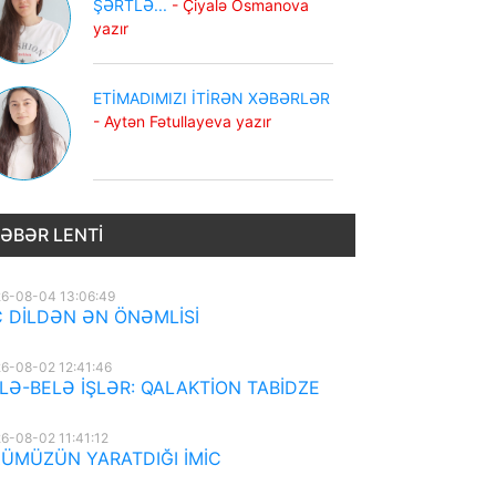
ŞƏRTLƏ...
- Çiyalə Osmanova
yazır
ETİMADIMIZI İTİRƏN XƏBƏRLƏR
- Aytən Fətullayeva yazır
ƏBƏR LENTI
6-08-04 13:06:49
 DİLDƏN ƏN ÖNƏMLİSİ
6-08-02 12:41:46
LƏ-BELƏ İŞLƏR: QALAKTİON TABİDZE
6-08-02 11:41:12
ÜMÜZÜN YARATDIĞI İMİC