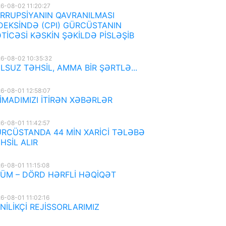
6-08-02 11:20:27
RRUPSİYANIN QAVRANILMASI
DEKSİNDƏ (CPI) GÜRCÜSTANIN
TİCƏSİ KƏSKİN ŞƏKİLDƏ PİSLƏŞİB
6-08-02 10:35:32
LSUZ TƏHSİL, AMMA BİR ŞƏRTLƏ...
6-08-01 12:58:07
İMADIMIZI İTİRƏN XƏBƏRLƏR
6-08-01 11:42:57
RCÜSTANDA 44 MİN XARİCİ TƏLƏBƏ
HSİL ALIR
6-08-01 11:15:08
ÜM – DÖRD HƏRFLİ HƏQİQƏT
6-08-01 11:02:16
NİLİKÇİ REJİSSORLARIMIZ