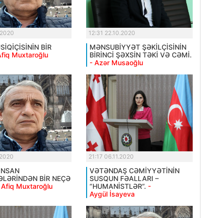
.2020
12:31 22.10.2020
İQİÇİSİNİN BİR
MƏNSUBİYYƏT ŞƏKİLÇİSİNİN
Afiq Muxtaroğlu
BİRİNCİ ŞƏXSİN TƏKİ VƏ CƏMİ.
- Azər Musaoğlu
.2020
21:17 06.11.2020
İNSAN
VƏTƏNDAŞ CƏMİYYƏTİNİN
LƏRİNDƏN BİR NEÇƏ
SUSQUN FƏALLARI –
 Afiq Muxtaroğlu
“HUMANİSTLƏR”.
-
Aygül İsayeva