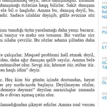
 danışmamaq deyil, necə danışmaqdır. İnsanlar
202
 danışmağı özlərinə haqq bilirlər. Sakit danışanı
KO
 elə bil o haqlıdır. Amma bu, danışıq deyil, bu,
İN
ir. Sadəcə silahlar dəyişib, güllə əvəzinə söz
NƏ
202
akını tanıdığı üçün yaralamağı daha yaxşı bacarır.
PU
ini tanıyır və məhz ora toxunur. Bir vaxtlar sirr
 silaha çevrilir. Bu sözlər adama şillədən daha
202
ET
ə çalışırlar. Məqsəd problemi həll etmək deyil,
202
cidən, daha ağır danışan qalib sayılır. Amma belə
GÜ
nasibət olur. Sevgi itir, hörmət itir, etibar itir.
TƏ
ən haqlı idim” deyir.
202
ır. Heç kim bir günün içində dostundan, həyat
ÖL
ər şey xırda-xırda başlayır. Deyilməyən sözlər,
r, deməyə dəyməz” deyilən narazılıqlar zamanla
202
 da o divarı aşmaq çətin olur.
YE
 anlamadığından şikayət edirlər. Amma sual versən