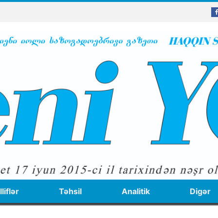
liflər
Təhsil
Analitik
Digər