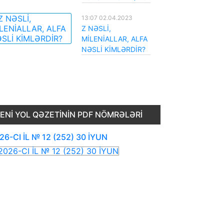
13:07 02.04.2023
Z NƏSLİ,
MİLENİALLAR, ALFA
NƏSLİ KİMLƏRDİR?
ENI YOL QƏZETININ PDF NÖMRƏLƏRI
26-CI İL № 12 (252) 30 İYUN