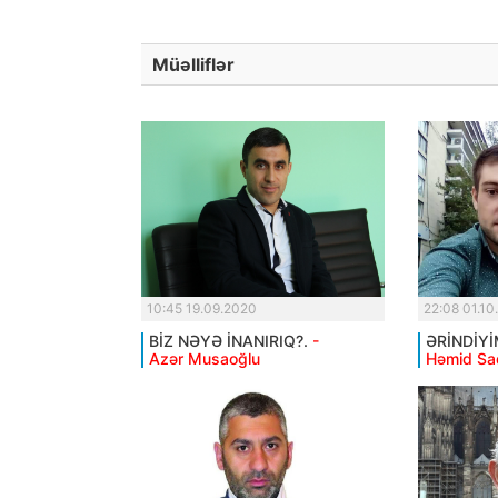
Müəlliflər
10:45 19.09.2020
22:08 01.10
BİZ NƏYƏ İNANIRIQ?.
-
ƏRİNDİYİ
Azər Musaoğlu
Həmid Sa