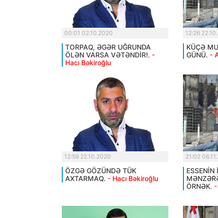
00:01 02.10.2020
12:26 22.10
TORPAQ, ƏGƏR UĞRUNDA
KÜÇƏ MUS
ÖLƏN VARSA VƏTƏNDİR!.
-
GÜNÜ.
- 
Hacı Bəkiroğlu
12:59 22.10.2020
21:02 06.11
ÖZGƏ GÖZÜNDƏ TÜK
ESSENİN 
AXTARMAQ.
- Hacı Bəkiroğlu
MƏNZƏRƏ
ÖRNƏK.
-