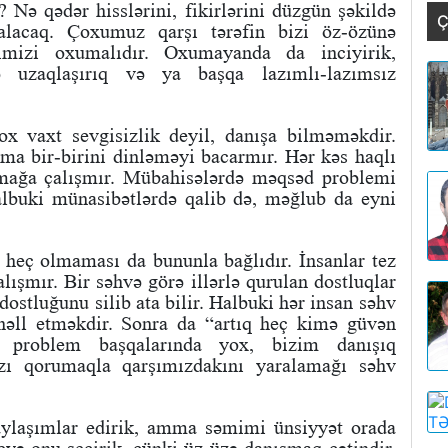
 Nə qədər hisslərini, fikirlərini düzgün şəkildə
Ç
alacaq. Çoxumuz qarşı tərəfin bizi öz-özünə
rimizi oxumalıdır. Oxumayanda da inciyirik,
 uzaqlaşırıq və ya başqa lazımlı-lazımsız
x vaxt sevgisizlik deyil, danışa bilməməkdir.
mma bir-birini dinləməyi bacarmır. Hər kəs haqlı
amağa çalışmır. Mübahisələrdə məqsəd problemi
albuki münasibətlərdə qalib də, məğlub da eyni
 heç olmaması da bununla bağlıdır. İnsanlar tez
alışmır. Bir səhvə görə illərlə qurulan dostluqlar
n dostluğunu silib ata bilir. Halbuki hər insan səhv
 həll etməkdir. Sonra da “artıq heç kimə güvən
problem başqalarında yox, bizim danışıq
ızı qorumaqla qarşımızdakını yaralamağı səhv
paylaşımlar edirik, amma səmimi ünsiyyət orada