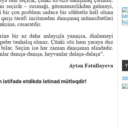
yə onu seçirik, çünki üz-üzə danışmaq çətindir.
anı seçirik – susmağı, görməməzlikdən gəlməyi,
 bir çox problem sadəcə bir söhbətlə həll oluna
qarşı tərəfi incitmədən danışmaq münasibətləri
əksinə, cəsarətdir.
rinə bir az daha anlayışla yanaşsa, dinləməyi
 qədər tənhalıq olmaz. Çünki söz həm yaraya duz
bilər. Seçim isə hər zaman danışanın əlindədir.
lar danışa-danışa, heyvanlar dalaşa-dalaşa”.
Aytən Fətullayeva
Y
20
istifadə etdikdə istinad mütləqdir!