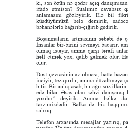
ki, sən özün nə qədər açıq danışmısan?
ifadə etmisən? Sualımız cavabsız q
anlamasını gözləyirik. Elə bil fik
küsdüyümüzü belə demirik, sadəcə
bəhanələrlə bağırıb-çığırıb gedirik.
Boşanmaların artmasının səbəbi də ço
İnsanlar bir-birini sevməyi bacarır, a
olmaq istəyir, amma qarşı tərəfi anl
həll etmək yox, qalib gəlmək olur. H
olur.
Dost çevrəsinin az olması, hətta bəzən
inciyir, tez qırılır, amma düzəltməyə ç
bitir. Bir anlıq əsəb, bir ağır söz illəri
edə bilər. Əsas olan səhvi danışaraq
yoxdur” deyirik. Amma bəlkə də 
tərzimizdədir. Bəlkə də biz haqqım
salırıq.
Telefon arxasında mesajlar yazırıq, 