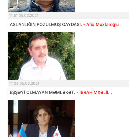
11:51 05.03.2021
ASLANLIĞIN POZULMUŞ QAYDASI.
- Afiq Muxtaroğlu
11:03 05.03.2021
EŞŞƏYİ OLMAYAN MƏMLƏKƏT.
- İBRAHİMXƏLİL .