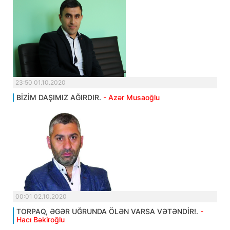
23:50 01.10.2020
BİZİM DAŞIMIZ AĞIRDIR.
- Azər Musaoğlu
00:01 02.10.2020
TORPAQ, ƏGƏR UĞRUNDA ÖLƏN VARSA VƏTƏNDİR!.
-
Hacı Bəkiroğlu