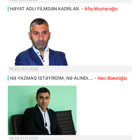
HƏYAT ADLI FİLMDƏN KADRLAR.
- Afiq Muxtaroğlu
16:43 21.11.2020
NƏ YAZMAQ İSTƏYİRDİM, NƏ ALINDI....
- Hacı Bəkiroğlu
16:39 21.11.2020