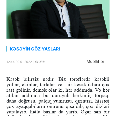
KƏSƏYİN GÖZ YAŞLARI
Müəlliflər
12:44 20.01.2022 |
2924
Kəsək bilirsiz nədir. Biz tərəflərdə kəsəkli
yollar, əkinlər, tarlalar və sair kəsəkliklərə çox
rast gəlinir, demək olar ki, hər addımda. Və hər
atılan addımda bu quruyub bərkimiş torpaq,
daha doğrusu, palçıq yumrusu, qırıntısı, hissəsi
çox ayaqqabıların ömrünü qısaldıb, çox dizləri
yaralayıb, hətta başlar da yarıb. Əgər sən bir