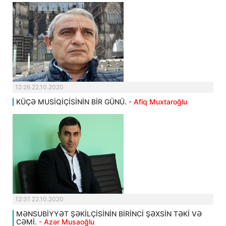
12:26 22.10.2020
KÜÇƏ MUSİQİÇİSİNİN BİR GÜNÜ.
- Afiq Muxtaroğlu
12:31 22.10.2020
MƏNSUBİYYƏT ŞƏKİLÇİSİNİN BİRİNCİ ŞƏXSİN TƏKİ VƏ
CƏMİ.
- Azər Musaoğlu