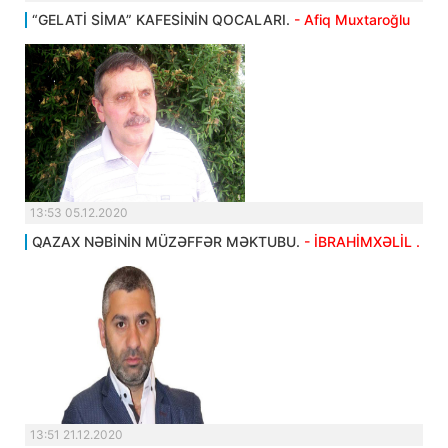
“GELATİ SİMA” KAFESİNİN QOCALARI.
- Afiq Muxtaroğlu
13:53 05.12.2020
QAZAX NƏBİNİN MÜZƏFFƏR MƏKTUBU.
- İBRAHİMXƏLİL .
13:51 21.12.2020