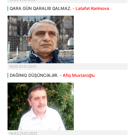
QARA GÜN QARALIB QALMAZ.
- Lətafət Kərimova
19:55 21.01.2021
DAĞINIQ DÜŞÜNCƏLƏR.
- Afiq Muxtaroğlu
19:43 21.01.2021