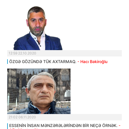
12:59 22.10.2020
ÖZGƏ GÖZÜNDƏ TÜK AXTARMAQ.
- Hacı Bəkiroğlu
21:02 06.11.2020
ESSENİN İNSAN MƏNZƏRƏLƏRİNDƏN BİR NEÇƏ ÖRNƏK.
-