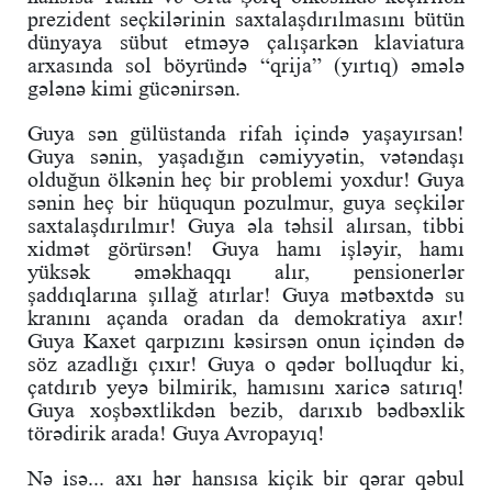
prezident seçkilərinin saxtalaşdırılmasını bütün
dünyaya sübut etməyə çalışarkən klaviatura
arxasında sol böyründə “qrija” (yırtıq) əmələ
gələnə kimi gücənirsən.
Guya sən gülüstanda rifah içində yaşayırsan!
Guya sənin, yaşadığın cəmiyyətin, vətəndaşı
olduğun ölkənin heç bir problemi yoxdur! Guya
sənin heç bir hüququn pozulmur, guya seçkilər
saxtalaşdırılmır! Guya əla təhsil alırsan, tibbi
xidmət görürsən! Guya hamı işləyir, hamı
yüksək əməkhaqqı alır, pensionerlər
şaddıqlarına şıllağ atırlar! Guya mətbəxtdə su
kranını açanda oradan da demokratiya axır!
Guya Kaxet qarpızını kəsirsən onun içindən də
söz azadlığı çıxır! Guya o qədər bolluqdur ki,
çatdırıb yeyə bilmirik, hamısını xaricə satırıq!
Guya xoşbəxtlikdən bezib, darıxıb bədbəxlik
törədirik arada! Guya Avropayıq!
Nə isə... axı hər hansısa kiçik bir qərar qəbul