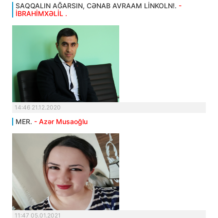
SAQQALIN AĞARSIN, CƏNAB AVRAAM LİNKOLN!.
-
İBRAHİMXƏLİL .
14:46 21.12.2020
MER.
- Azər Musaoğlu
11:47 05.01.2021