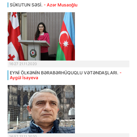
SÜKUTUN SƏSİ.
- Azər Musaoğlu
16:27 21.11.2020
EYNİ ÖLKƏNİN BƏRABƏRHÜQUQLU VƏTƏNDAŞLARI.
-
Aygül İsayeva
16:57 21.11.2020