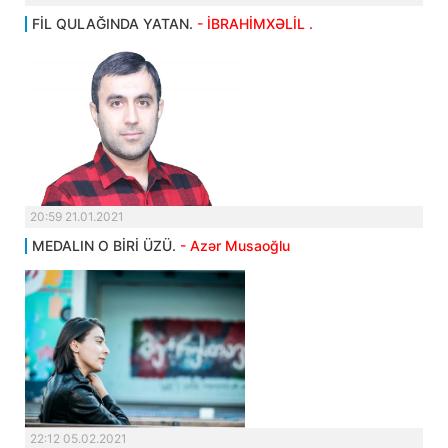
FİL QULAĞINDA YATAN.
- İBRAHİMXƏLİL .
20:59 21.01.2021
MEDALIN O BİRİ ÜZÜ.
- Azər Musaoğlu
22:12 05.02.2021