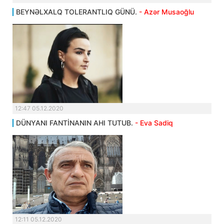
BEYNƏLXALQ TOLERANTLIQ GÜNÜ.
- Azər Musaoğlu
12:47 05.12.2020
DÜNYANI FANTİNANIN AHI TUTUB.
- Eva Sadiq
12:11 05.12.2020