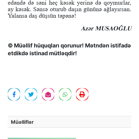
edəndə də səni heç kəsək yerinə də qoymurlar,
ay kəsək. Sənsə oturub daşın gününə ağlayırsan.
Yalansa daş düşsün təpənə!
Azər MUSAOĞLU
© Müəllif hüquqları qorunur! Mətndən istifadə
etdikdə istinad mütləqdir!
Müəlliflər