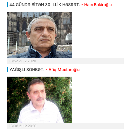
44 GÜNDƏ BİTƏN 30 İLLİK HƏSRƏT.
- Hacı Bəkiroğlu
13:52 21.12.2020
YAĞIŞLI SÖHBƏT.
- Afiq Muxtaroğlu
13:08 21.12.2020