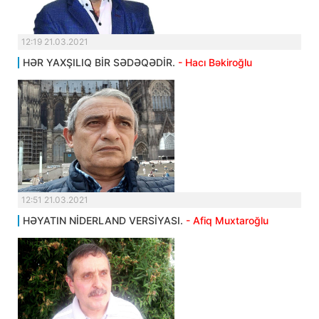
12:19 21.03.2021
HƏR YAXŞILIQ BİR SƏDƏQƏDİR.
- Hacı Bəkiroğlu
12:51 21.03.2021
HƏYATIN NİDERLAND VERSİYASI.
- Afiq Muxtaroğlu