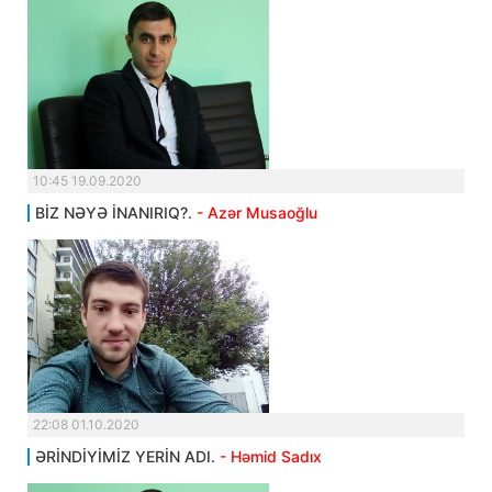
10:45 19.09.2020
BİZ NƏYƏ İNANIRIQ?.
- Azər Musaoğlu
22:08 01.10.2020
ƏRİNDİYİMİZ YERİN ADI.
- Həmid Sadıx