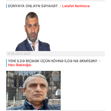
DÜNYAYA ONLAYN SƏYAHƏT.
- Lətafət Kərimova
11:55 05.01.2021
YENİ İLDƏ BİÇMƏK ÜÇÜN KÖHNƏ İLDƏ NƏ ƏKMİSƏN?.
-
Hacı Bəkiroğlu