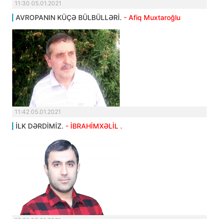
11:30 05.01.2021
AVROPANIN KÜÇƏ BÜLBÜLLƏRİ.
- Afiq Muxtaroğlu
11:42 05.01.2021
İLK DƏRDİMİZ.
- İBRAHİMXƏLİL .