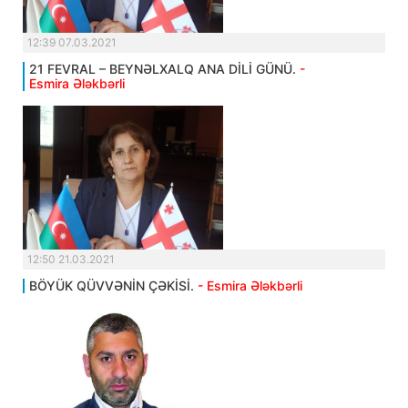
12:39 07.03.2021
21 FEVRAL – BEYNƏLXALQ ANA DİLİ GÜNÜ.
-
Esmira Ələkbərli
12:50 21.03.2021
BÖYÜK QÜVVƏNİN ÇƏKİSİ.
- Esmira Ələkbərli