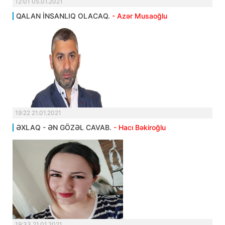
12:01 05.01.2021
QALAN İNSANLIQ OLACAQ.
- Azər Musaoğlu
19:22 21.01.2021
ƏXLAQ - ƏN GÖZƏL CAVAB.
- Hacı Bəkiroğlu
19:33 21.01.2021