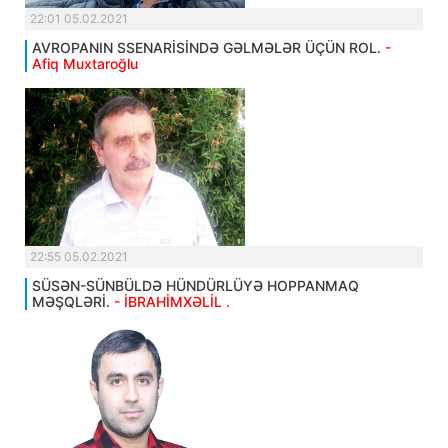
22:01 05.02.2021
AVROPANIN SSENARİSİNDƏ GƏLMƏLƏR ÜÇÜN ROL.
-
Afiq Muxtaroğlu
22:55 05.02.2021
SÜSƏN-SÜNBÜLDƏ HÜNDÜRLÜYƏ HOPPANMAQ
MƏŞQLƏRİ.
- İBRAHİMXƏLİL .