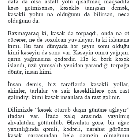
dəfə də olsa asfalt yolu qısaltmaq məqsədilə
kəsə getmisənsə, kəsəklə tanışsan demək,
kəsəkli yolun nə olduğunu da bilirsən, necə
olduğunu da.
Baxmayaraq ki, kəsək də torpaqdı, onda nə ot
cücərər, nə də soxulcan yuvalayar, ta ki islanana
kimi. Bu fani dünyada hər şeyin sonu olduğu
kimi kəsəyin də sonu var. Kəsəyin ömrü yağışın,
qarın yağmasına qədərdir. Elə ki bərk kəsək
islandı, üzü yumşalıb yenidən yarandığı torpağa
dönür, insan kimi.
İnsan demiş, biz tərəflərdə kəsəkli yollar,
əkinlər, tarlalar və sair kəsəkliklərə çox rast
gəlindiyi kimi kəsək insanlara da rast gəlinir.
Dilimizdə “kəsək oturub daşın gününə ağlayır”
ifadəsi var. İfadə xalq arasında yayılmış
əhvalatdan götürülüb. Əhvalata görə, bir ağac
yaxınlığında qəmli, kədərli, narahat görünən
kəsək parçasından belə qəmgin olmağının