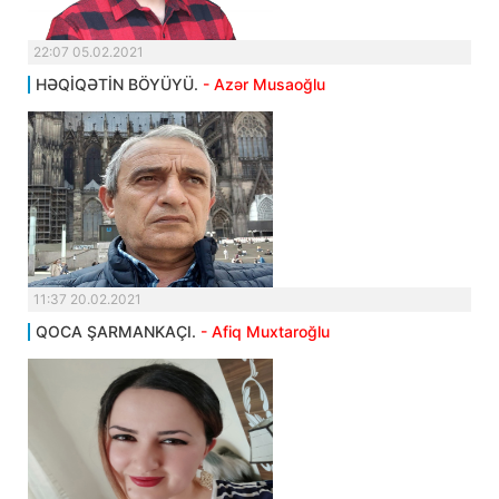
22:07 05.02.2021
HƏQİQƏTİN BÖYÜYÜ.
- Azər Musaoğlu
11:37 20.02.2021
QOCA ŞARMANKAÇI.
- Afiq Muxtaroğlu