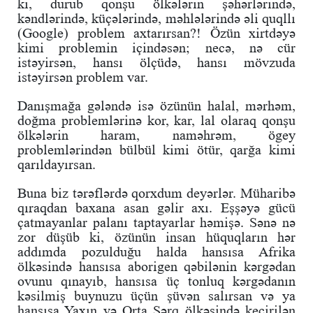
ki, durub qonşu ölkələrin şəhərlərində,
kəndlərində, küçələrində, məhlələrində əli quqllı
(Google) problem axtarırsan?! Özün xirtdəyə
kimi problemin içindəsən; necə, nə cür
istəyirsən, hansı ölçüdə, hansı mövzuda
istəyirsən problem var.
Danışmağa gələndə isə özünün halal, mərhəm,
doğma problemlərinə kor, kar, lal olaraq qonşu
ölkələrin haram, naməhrəm, ögey
problemlərindən bülbül kimi ötür, qarğa kimi
qarıldayırsan.
Buna biz tərəflərdə qorxdum deyərlər. Müharibə
qıraqdan baxana asan gəlir axı. Eşşəyə gücü
çatmayanlar palanı taptayarlar həmişə. Sənə nə
zor düşüb ki, özünün insan hüquqların hər
addımda pozulduğu halda hansısa Afrika
ölkəsində hansısa aborigen qəbilənin kərgədan
ovunu qınayıb, hansısa üç tonluq kərgədanın
kəsilmiş buynuzu üçün şüvən salırsan və ya
hansısa Yaxın və Orta Şərq ölkəsində keçirilən