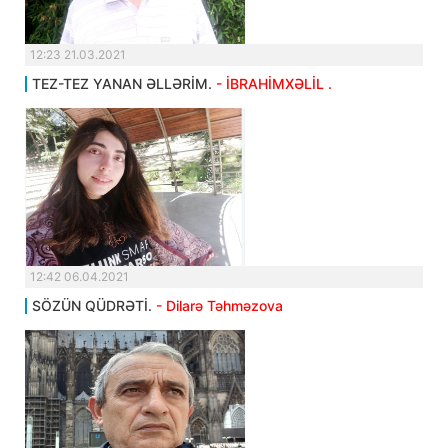
12:23 21.03.2021
TEZ-TEZ YANAN ƏLLƏRİM.
- İBRAHİMXƏLİL .
12:42 06.04.2021
SÖZÜN QÜDRƏTİ.
- Dilarə Təhməzova