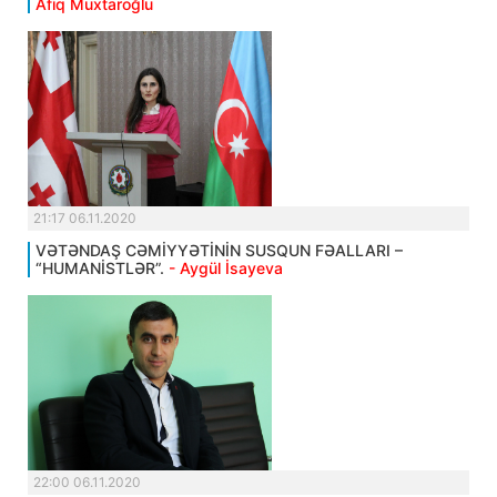
Afiq Muxtaroğlu
21:17 06.11.2020
VƏTƏNDAŞ CƏMİYYƏTİNİN SUSQUN FƏALLARI –
“HUMANİSTLƏR”.
- Aygül İsayeva
22:00 06.11.2020