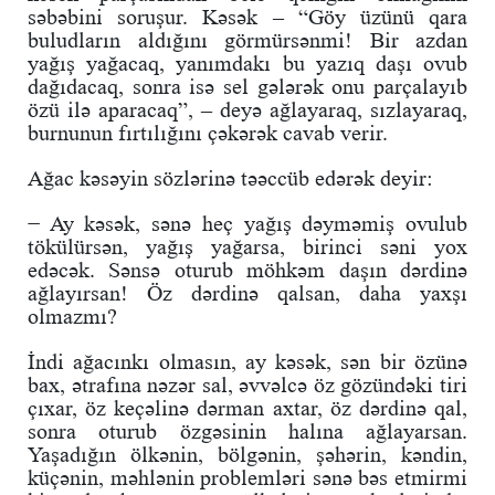
səbəbini soruşur. Kəsək – “Göy üzünü qara
buludların aldığını görmürsənmi! Bir azdan
yağış yağacaq, yanımdakı bu yazıq daşı ovub
dağıdacaq, sonra isə sel gələrək onu parçalayıb
özü ilə aparacaq”, – deyə ağlayaraq, sızlayaraq,
burnunun fırtılığını çəkərək cavab verir.
Ağac kəsəyin sözlərinə təəccüb edərək deyir:
− Ay kəsək, sənə heç yağış dəyməmiş ovulub
tökülürsən, yağış yağarsa, birinci səni yox
edəcək. Sənsə oturub möhkəm daşın dərdinə
ağlayırsan! Öz dərdinə qalsan, daha yaxşı
olmazmı?
İndi ağacınkı olmasın, ay kəsək, sən bir özünə
bax, ətrafına nəzər sal, əvvəlcə öz gözündəki tiri
çıxar, öz keçəlinə dərman axtar, öz dərdinə qal,
sonra oturub özgəsinin halına ağlayarsan.
Yaşadığın ölkənin, bölgənin, şəhərin, kəndin,
küçənin, məhlənin problemləri sənə bəs etmirmi