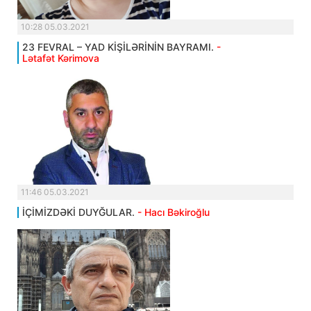
10:28 05.03.2021
23 FEVRAL – YAD KİŞİLƏRİNİN BAYRAMI.
-
Lətafət Kərimova
11:46 05.03.2021
İÇİMİZDƏKİ DUYĞULAR.
- Hacı Bəkiroğlu