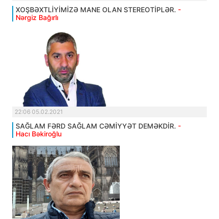
XOŞBƏXTLİYİMİZƏ MANE OLAN STEREOTİPLƏR.
-
Nərgiz Bağırlı
22:06 05.02.2021
SAĞLAM FƏRD SAĞLAM CƏMİYYƏT DEMƏKDİR.
-
Hacı Bəkiroğlu