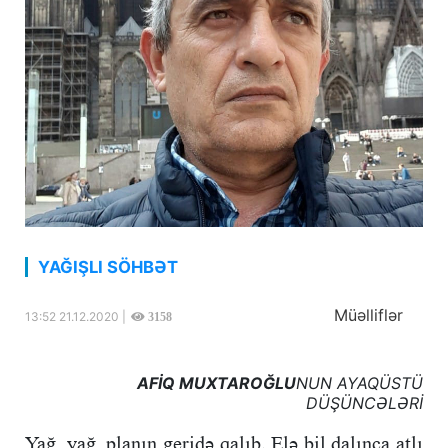
YAĞIŞLI SÖHBƏT
Müəlliflər
13:52 21.12.2020 |
3158
AFİQ MUXTAROĞLU
NUN AYAQÜSTÜ
DÜŞÜNCƏLƏRİ
Yağ, yağ, planın geridə qalıb. Elə bil dalınca atlı