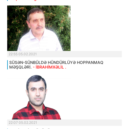
22:55 05.02.2021
SÜSƏN-SÜNBÜLDƏ HÜNDÜRLÜYƏ HOPPANMAQ
MƏŞQLƏRİ.
- İBRAHİMXƏLİL .
22:07 05.02.2021