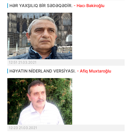
HƏR YAXŞILIQ BİR SƏDƏQƏDİR.
- Hacı Bəkiroğlu
12:51 21.03.2021
HƏYATIN NİDERLAND VERSİYASI.
- Afiq Muxtaroğlu
12:23 21.03.2021