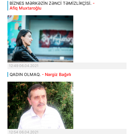
BİZNES MƏRKƏZİN ZƏNCİ TƏMİZLİKÇİSİ.
-
Afiq Muxtaroğlu
12:49 06.04.2021
QADIN OLMAQ.
- Nərgiz Bağırlı
12:54 06.04.2021