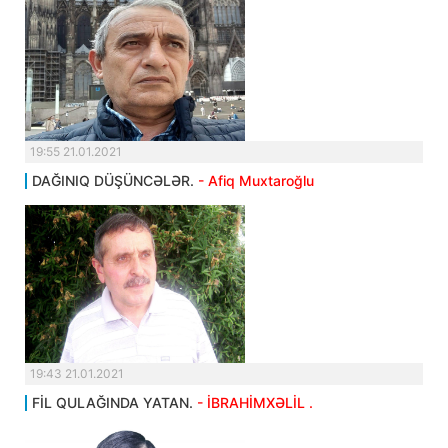
19:55 21.01.2021
DAĞINIQ DÜŞÜNCƏLƏR.
- Afiq Muxtaroğlu
19:43 21.01.2021
FİL QULAĞINDA YATAN.
- İBRAHİMXƏLİL .