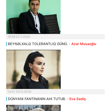
16:39 21.11.2020
BEYNƏLXALQ TOLERANTLIQ GÜNÜ.
- Azər Musaoğlu
12:47 05.12.2020
DÜNYANI FANTİNANIN AHI TUTUB.
- Eva Sadiq