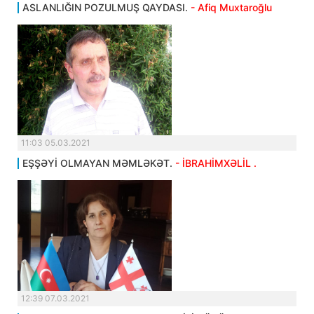
ASLANLIĞIN POZULMUŞ QAYDASI.
- Afiq Muxtaroğlu
11:03 05.03.2021
EŞŞƏYİ OLMAYAN MƏMLƏKƏT.
- İBRAHİMXƏLİL .
12:39 07.03.2021