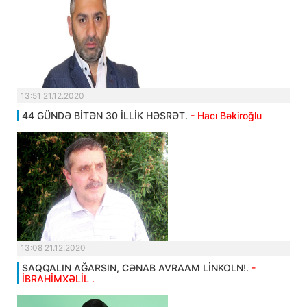
13:51 21.12.2020
44 GÜNDƏ BİTƏN 30 İLLİK HƏSRƏT.
- Hacı Bəkiroğlu
13:08 21.12.2020
SAQQALIN AĞARSIN, CƏNAB AVRAAM LİNKOLN!.
-
İBRAHİMXƏLİL .