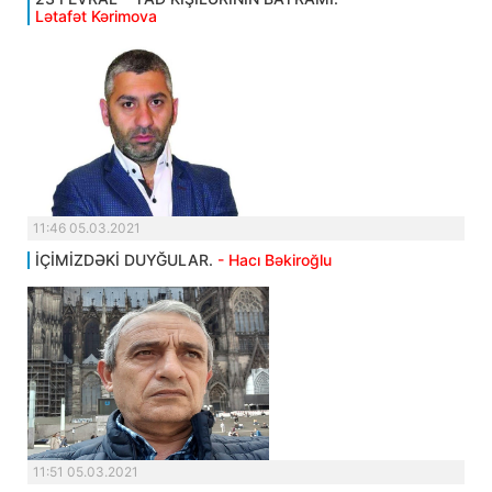
Lətafət Kərimova
11:46 05.03.2021
İÇİMİZDƏKİ DUYĞULAR.
- Hacı Bəkiroğlu
11:51 05.03.2021