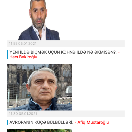
11:55 05.01.2021
YENİ İLDƏ BİÇMƏK ÜÇÜN KÖHNƏ İLDƏ NƏ ƏKMİSƏN?.
-
Hacı Bəkiroğlu
11:30 05.01.2021
AVROPANIN KÜÇƏ BÜLBÜLLƏRİ.
- Afiq Muxtaroğlu