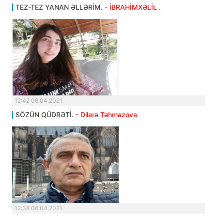
TEZ-TEZ YANAN ƏLLƏRİM.
- İBRAHİMXƏLİL .
12:42 06.04.2021
SÖZÜN QÜDRƏTİ.
- Dilarə Təhməzova
12:38 06.04.2021