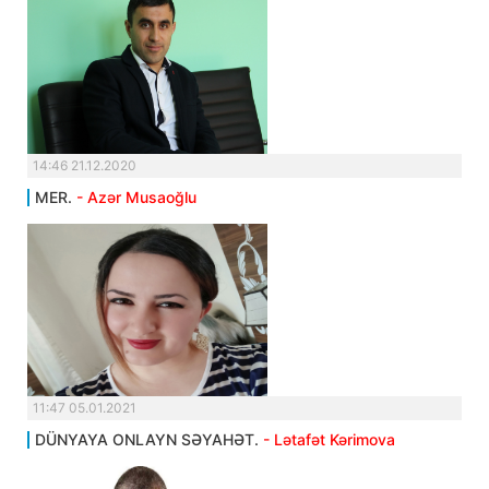
14:46 21.12.2020
MER.
- Azər Musaoğlu
11:47 05.01.2021
DÜNYAYA ONLAYN SƏYAHƏT.
- Lətafət Kərimova