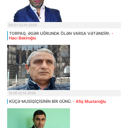
00:01 02.10.2020
TORPAQ, ƏGƏR UĞRUNDA ÖLƏN VARSA VƏTƏNDİR!.
-
Hacı Bəkiroğlu
12:26 22.10.2020
KÜÇƏ MUSİQİÇİSİNİN BİR GÜNÜ.
- Afiq Muxtaroğlu