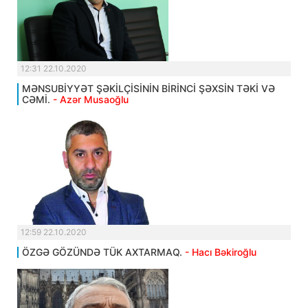
12:31 22.10.2020
MƏNSUBİYYƏT ŞƏKİLÇİSİNİN BİRİNCİ ŞƏXSİN TƏKİ VƏ
CƏMİ.
- Azər Musaoğlu
12:59 22.10.2020
ÖZGƏ GÖZÜNDƏ TÜK AXTARMAQ.
- Hacı Bəkiroğlu