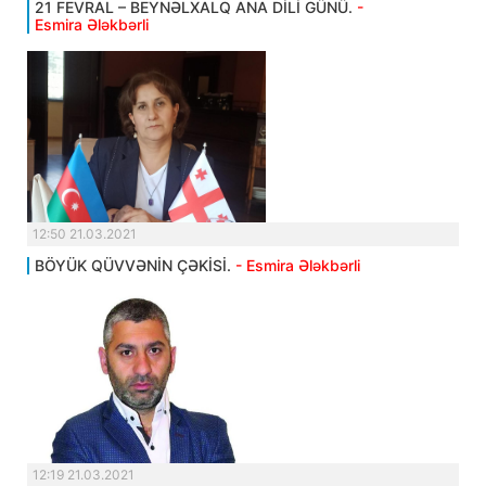
21 FEVRAL – BEYNƏLXALQ ANA DİLİ GÜNÜ.
-
Esmira Ələkbərli
12:50 21.03.2021
BÖYÜK QÜVVƏNİN ÇƏKİSİ.
- Esmira Ələkbərli
12:19 21.03.2021