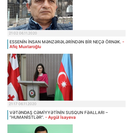
21:02 06.11.2020
ESSENİN İNSAN MƏNZƏRƏLƏRİNDƏN BİR NEÇƏ ÖRNƏK.
-
Afiq Muxtaroğlu
21:17 06.11.2020
VƏTƏNDAŞ CƏMİYYƏTİNİN SUSQUN FƏALLARI –
“HUMANİSTLƏR”.
- Aygül İsayeva