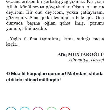
G...ünü əritsən bir şorbalıq yağ çıxmaz. Kiri, sən
Allah, könül sevən göyçək olar. Olsun, olsun nə
deyirəm. Bir onu deyəcəm, yoxsa çatlayaram,
gözüyün yağına qıkk eləsinlər, a belə qız. Gen
dünyada başına oğlan qəhət imiş, gözünü
yumub, əlini uzadıb.
...Yağış üstünə təpinilmiş kimi, şıdırğı rəqsə
keçir...
Afiq MUXTAROĞLU
Almaniya, Hessel
© Müəllif hüquqları qorunur! Mətndən istifadə
etdikdə istinad mütləqdir!