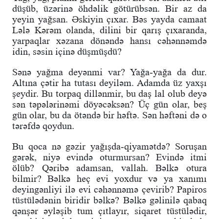
düşüb, üzərinə öhdəlik götürübsən. Bir az da
yeyin yağsan. Əskiyin çıxar. Bəs yayda camaat
Lələ Kərəm olanda, dilini bir qarış çıxaranda,
yarpaqlar xəzana dönəndə hansı cəhənnəmdə
idin, səsin içinə düşmüşdü?
Sənə yağma deyənmi var? Yağa-yağa da dur.
Altına çətir ha tutası deyiləm. Adamda üz yaxşı
şeydir. Bu torpaq dillənmir, bu daş lal olub deyə
sən təpələrinəmi döyəcəksən? Üç gün olar, beş
gün olar, bu da ötəndə bir həftə. Sən həftəni də o
tərəfdə qoydun.
Bu qoca nə gəzir yağışda-qiyamətdə? Soruşan
gərək, niyə evində oturmursan? Evində itmi
ölüb? Qəribə adamsan, vallah. Bəlkə otura
bilmir? Bəlkə heç evi yoxdur və ya xanımı
deyingənliyi ilə evi cəhənnəmə çevirib? Papiros
tüstülədənin biridir bəlkə? Bəlkə gəlinilə qabaq
qənşər əyləşib tum çıtlayır, siqaret tüstülədir,