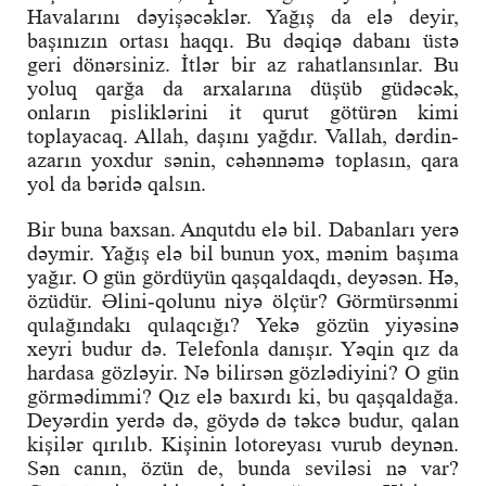
Havalarını dəyişəcəklər. Yağış da elə deyir,
başınızın ortası haqqı. Bu dəqiqə dabanı üstə
geri dönərsiniz. İtlər bir az rahatlansınlar. Bu
yoluq qarğa da arxalarına düşüb güdəcək,
onların pisliklərini it qurut götürən kimi
toplayacaq. Allah, daşını yağdır. Vallah, dərdin-
azarın yoxdur sənin, cəhənnəmə toplasın, qara
yol da bəridə qalsın.
Bir buna baxsan. Anqutdu elə bil. Dabanları yerə
dəymir. Yağış elə bil bunun yox, mənim başıma
yağır. O gün gördüyün qaşqaldaqdı, deyəsən. Hə,
özüdür. Əlini-qolunu niyə ölçür? Görmürsənmi
qulağındakı qulaqcığı? Yekə gözün yiyəsinə
xeyri budur də. Telefonla danışır. Yəqin qız da
hardasa gözləyir. Nə bilirsən gözlədiyini? O gün
görmədimmi? Qız elə baxırdı ki, bu qaşqaldağa.
Deyərdin yerdə də, göydə də təkcə budur, qalan
kişilər qırılıb. Kişinin lotoreyası vurub deynən.
Sən canın, özün de, bunda seviləsi nə var?