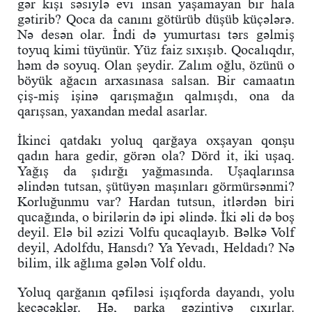
gər kişi səsiylə evi insan yaşamayan bir hala
gətirib? Qoca da canını götürüb düşüb küçələrə.
Nə desən olar. İndi də yumurtası tərs gəlmiş
toyuq kimi tüyünür. Yüz faiz sıxışıb. Qocalıqdır,
həm də soyuq. Olan şeydir. Zalım oğlu, özünü o
böyük ağacın arxasınasa salsan. Bir camaatın
çiş-miş işinə qarışmağın qalmışdı, ona da
qarışsan, yaxandan medal asarlar.
İkinci qatdakı yoluq qarğaya oxşayan qonşu
qadın hara gedir, görən ola? Dörd it, iki uşaq.
Yağış da şıdırğı yağmasında. Uşaqlarınsa
əlindən tutsan, şütüyən maşınları görmürsənmi?
Korluğunmu var? Hardan tutsun, itlərdən biri
qucağında, o birilərin də ipi əlində. İki əli də boş
deyil. Elə bil əzizi Volfu qucaqlayıb. Bəlkə Volf
deyil, Adolfdu, Hansdı? Ya Yevadı, Heldadı? Nə
bilim, ilk ağlıma gələn Volf oldu.
Yoluq qarğanın qəfiləsi işıqforda dayandı, yolu
keçəcəklər. Hə, parka gəzintiyə çıxırlar.