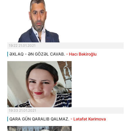
19:22 21.01.2021
ƏXLAQ - ƏN GÖZƏL CAVAB.
- Hacı Bəkiroğlu
19:33 21.01.2021
QARA GÜN QARALIB QALMAZ.
- Lətafət Kərimova