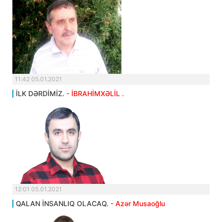
11:42 05.01.2021
İLK DƏRDİMİZ.
- İBRAHİMXƏLİL .
12:01 05.01.2021
QALAN İNSANLIQ OLACAQ.
- Azər Musaoğlu