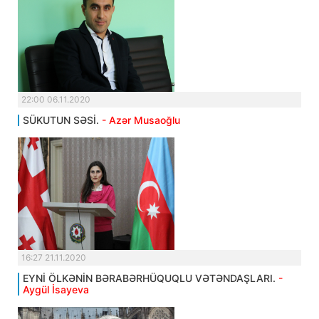
22:00 06.11.2020
SÜKUTUN SƏSİ.
- Azər Musaoğlu
16:27 21.11.2020
EYNİ ÖLKƏNİN BƏRABƏRHÜQUQLU VƏTƏNDAŞLARI.
-
Aygül İsayeva