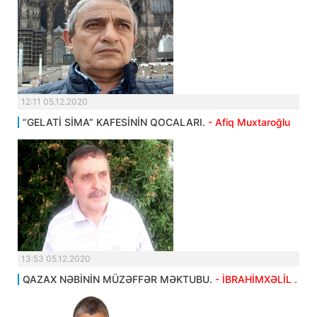
12:11 05.12.2020
“GELATİ SİMA” KAFESİNİN QOCALARI.
- Afiq Muxtaroğlu
13:53 05.12.2020
QAZAX NƏBİNİN MÜZƏFFƏR MƏKTUBU.
- İBRAHİMXƏLİL .