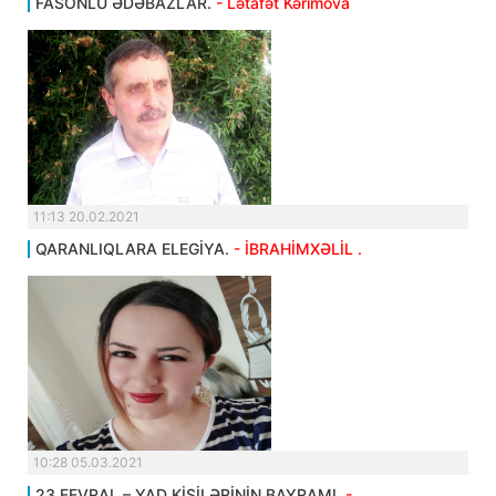
FASONLU ƏDƏBAZLAR.
- Lətafət Kərimova
11:13 20.02.2021
QARANLIQLARA ELEGİYA.
- İBRAHİMXƏLİL .
10:28 05.03.2021
23 FEVRAL – YAD KİŞİLƏRİNİN BAYRAMI.
-