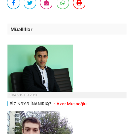
Müəlliflər
10:45 19.09.2020
BİZ NƏYƏ İNANIRIQ?.
- Azər Musaoğlu