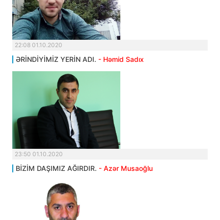
22:08 01.10.2020
ƏRİNDİYİMİZ YERİN ADI.
- Həmid Sadıx
23:50 01.10.2020
BİZİM DAŞIMIZ AĞIRDIR.
- Azər Musaoğlu