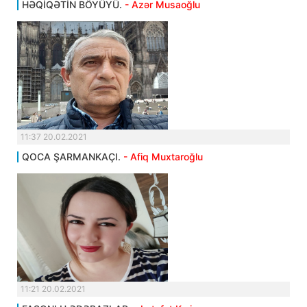
HƏQİQƏTİN BÖYÜYÜ.
- Azər Musaoğlu
11:37 20.02.2021
QOCA ŞARMANKAÇI.
- Afiq Muxtaroğlu
11:21 20.02.2021