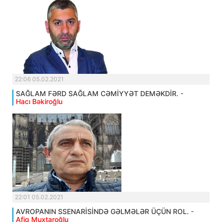
22:06 05.02.2021
SAĞLAM FƏRD SAĞLAM CƏMİYYƏT DEMƏKDİR.
-
Hacı Bəkiroğlu
22:01 05.02.2021
AVROPANIN SSENARİSİNDƏ GƏLMƏLƏR ÜÇÜN ROL.
-
Afiq Muxtaroğlu