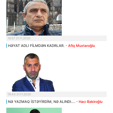
16:57 21.11.2020
HƏYAT ADLI FİLMDƏN KADRLAR.
- Afiq Muxtaroğlu
16:43 21.11.2020
NƏ YAZMAQ İSTƏYİRDİM, NƏ ALINDI....
- Hacı Bəkiroğlu