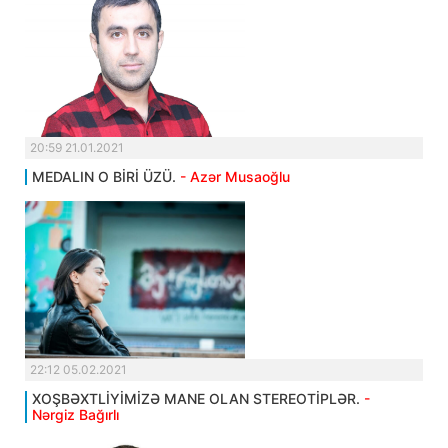
20:59 21.01.2021
MEDALIN O BİRİ ÜZÜ.
- Azər Musaoğlu
22:12 05.02.2021
XOŞBƏXTLİYİMİZƏ MANE OLAN STEREOTİPLƏR.
-
Nərgiz Bağırlı