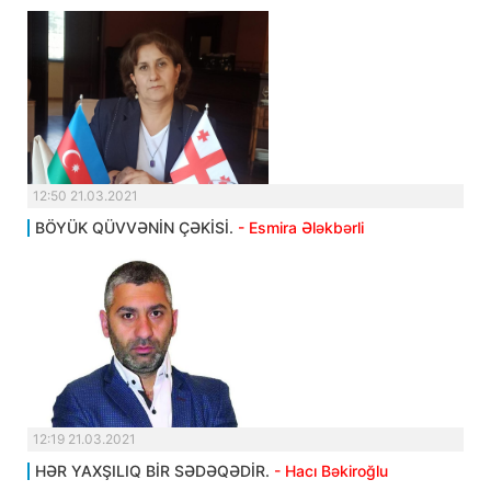
12:50 21.03.2021
BÖYÜK QÜVVƏNİN ÇƏKİSİ.
- Esmira Ələkbərli
12:19 21.03.2021
HƏR YAXŞILIQ BİR SƏDƏQƏDİR.
- Hacı Bəkiroğlu