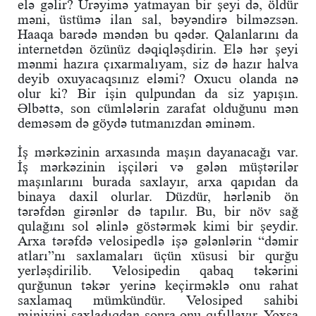
elə gəlir? Ürəyimə yatmayan bir şeyi də, öldür
məni, üstümə ilan sal, bəyəndirə bilməzsən.
Haaqa barədə məndən bu qədər. Qalanlarını da
internetdən özünüz dəqiqləşdirin. Elə hər şeyi
mənmi hazıra çıxarmalıyam, siz də hazır halva
deyib oxuyacaqsınız eləmi? Oxucu olanda nə
olur ki? Bir işin qulpundan da siz yapışın.
Əlbəttə, son cümlələrin zarafat olduğunu mən
deməsəm də göydə tutmanızdan əminəm.
İş mərkəzinin arxasında maşın dayanacağı var.
İş mərkəzinin işçiləri və gələn müştərilər
maşınlarını burada saxlayır, arxa qapıdan da
binaya daxil olurlar. Düzdür, hərlənib ön
tərəfdən girənlər də tapılır. Bu, bir növ sağ
qulağını sol əlinlə göstərmək kimi bir şeydir.
Arxa tərəfdə velosipedlə işə gələnlərin “dəmir
atları”nı saxlamaları üçün xüsusi bir qurğu
yerləşdirilib. Velosipedin qabaq təkərini
qurğunun təkər yerinə keçirməklə onu rahat
saxlamaq mümkündür. Velosiped sahibi
miniyini saxladıqdan sonra onu qıfıllayır. Yoxsa