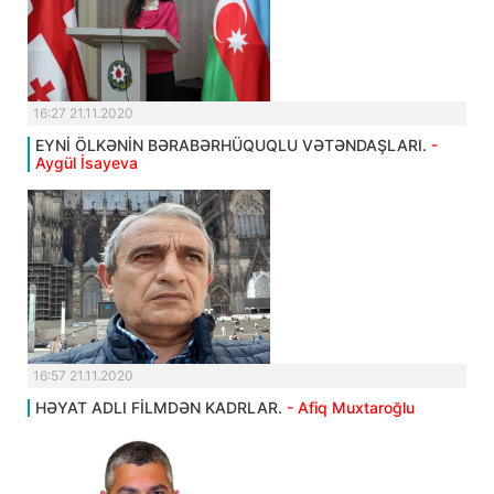
16:27 21.11.2020
EYNİ ÖLKƏNİN BƏRABƏRHÜQUQLU VƏTƏNDAŞLARI.
-
Aygül İsayeva
16:57 21.11.2020
HƏYAT ADLI FİLMDƏN KADRLAR.
- Afiq Muxtaroğlu