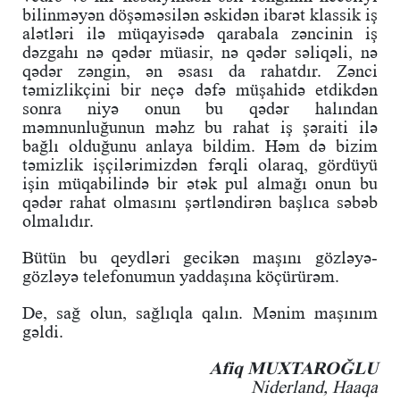
bilinməyən döşəməsilən əskidən ibarət klassik iş
alətləri ilə müqayisədə qarabala zəncinin iş
dəzgahı nə qədər müasir, nə qədər səliqəli, nə
qədər zəngin, ən əsası da rahatdır. Zənci
təmizlikçini bir neçə dəfə müşahidə etdikdən
sonra niyə onun bu qədər halından
məmnunluğunun məhz bu rahat iş şəraiti ilə
bağlı olduğunu anlaya bildim. Həm də bizim
təmizlik işçilərimizdən fərqli olaraq, gördüyü
işin müqabilində bir ətək pul almağı onun bu
qədər rahat olmasını şərtləndirən başlıca səbəb
olmalıdır.
Bütün bu qeydləri gecikən maşını gözləyə-
gözləyə telefonumun yaddaşına köçürürəm.
De, sağ olun, sağlıqla qalın. Mənim maşınım
gəldi.
Afiq MUXTAROĞLU
Niderland, Haaqa