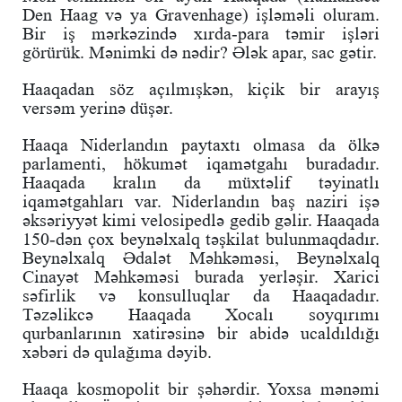
Den Haag və ya Gravenhage) işləməli oluram.
Bir iş mərkəzində xırda-para təmir işləri
görürük. Mənimki də nədir? Ələk apar, sac gətir.
Haaqadan söz açılmışkən, kiçik bir arayış
versəm yerinə düşər.
Haaqa Niderlandın paytaxtı olmasa da ölkə
parlamenti, hökumət iqamətgahı buradadır.
Haaqada kralın da müxtəlif təyinatlı
iqamətgahları var. Niderlandın baş naziri işə
əksəriyyət kimi velosipedlə gedib gəlir. Haaqada
150-dən çox beynəlxalq təşkilat bulunmaqdadır.
Beynəlxalq Ədalət Məhkəməsi, Beynəlxalq
Cinayət Məhkəməsi burada yerləşir. Xarici
səfirlik və konsulluqlar da Haaqadadır.
Təzəlikcə Haaqada Xocalı soyqırımı
qurbanlarının xatirəsinə bir abidə ucaldıldığı
xəbəri də qulağıma dəyib.
Haaqa kosmopolit bir şəhərdir. Yoxsa mənəmi