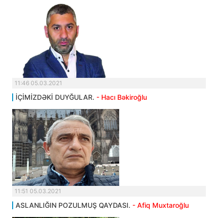
11:46 05.03.2021
İÇİMİZDƏKİ DUYĞULAR.
- Hacı Bəkiroğlu
11:51 05.03.2021
ASLANLIĞIN POZULMUŞ QAYDASI.
- Afiq Muxtaroğlu