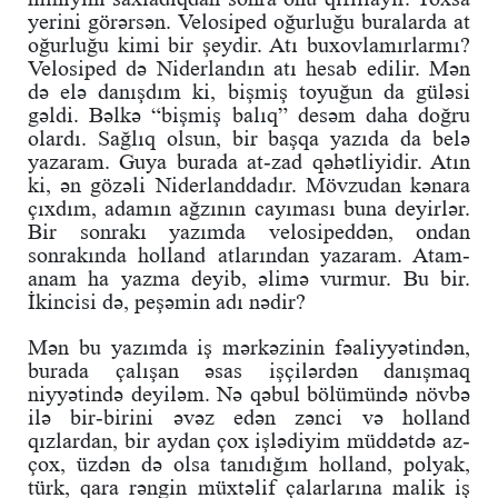
yerini görərsən. Velosiped oğurluğu buralarda at
oğurluğu kimi bir şeydir. Atı buxovlamırlarmı?
Velosiped də Niderlandın atı hesab edilir. Mən
də elə danışdım ki, bişmiş toyuğun da güləsi
gəldi. Bəlkə “bişmiş balıq” desəm daha doğru
olardı. Sağlıq olsun, bir başqa yazıda da belə
yazaram. Guya burada at-zad qəhətliyidir. Atın
ki, ən gözəli Niderlanddadır. Mövzudan kənara
çıxdım, adamın ağzının cayıması buna deyirlər.
Bir sonrakı yazımda velosipeddən, ondan
sonrakında holland atlarından yazaram. Atam-
anam ha yazma deyib, əlimə vurmur. Bu bir.
İkincisi də, peşəmin adı nədir?
Mən bu yazımda iş mərkəzinin fəaliyyətindən,
burada çalışan əsas işçilərdən danışmaq
niyyətində deyiləm. Nə qəbul bölümündə növbə
ilə bir-birini əvəz edən zənci və holland
qızlardan, bir aydan çox işlədiyim müddətdə az-
çox, üzdən də olsa tanıdığım holland, polyak,
türk, qara rəngin müxtəlif çalarlarına malik iş