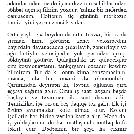
adamlarından, nə də iş mərkəzinin sahiblərindən
söhbət açmaq fikrim yoxdur. Yalnız bir nəfərdən
danışacam. Həftənin üç gününü mərkəzin
təmizliyini yapan zənci kişidən.
Orta yaşlı, elə boydan da orta, tösvər, bir az da
şişman kimi görünən zənci velosipedini
bayırdakı dayanacaqda çidarlayıb, zəncirləyir və
ağa kefiylə velosipedin yük yerindən qırıq-
söküyünü götürür. Qulağındakı iri qulaqcıqlar
onu kosmonavtamı, tankçıyamı oxşadır, kəsdirə
bilmirəm. Bir də ki, onun kimə bənzəməsinin,
məncə, elə bir önəmi də olmamalıdır.
Qırımından deyirsən ki, ləvənd oğlunun qırx
eşşəyi sağıma gəlir. Onun iş saatı axşam beşdə
başlayır və təxminən iki saat davam edir.
Təmizlikçi işə on-on beş dəqiqə tez gəlir. İlk işi
özünə avtomatdan kofe almaq olur. Kofeni
işçilərin hər birinə verilən kartla alır. Mənə də,
iş yoldaşlarıma da hər rastlaşanda mütləq kofe
təklif edir. Dədəsinin bir şeyi ha çıxmır