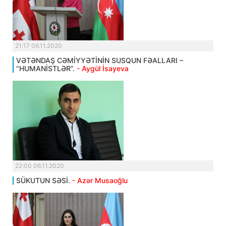
21:17 06.11.2020
VƏTƏNDAŞ CƏMİYYƏTİNİN SUSQUN FƏALLARI –
“HUMANİSTLƏR”.
- Aygül İsayeva
22:00 06.11.2020
SÜKUTUN SƏSİ.
- Azər Musaoğlu