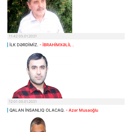
11:42 05.01.2021
İLK DƏRDİMİZ.
- İBRAHİMXƏLİL .
12:01 05.01.2021
QALAN İNSANLIQ OLACAQ.
- Azər Musaoğlu