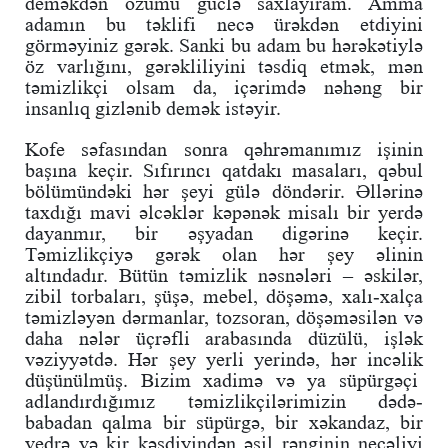
deməkdən özümü güclə saxlayıram. Amma
adamın bu təklifi necə ürəkdən etdiyini
görməyiniz gərək. Sanki bu adam bu hərəkətiylə
öz varlığını, gərəkliliyini təsdiq etmək, mən
təmizlikçi olsam da, içərimdə nəhəng bir
insanlıq gizlənib demək istəyir.
Kofe səfasından sonra qəhrəmanımız işinin
başına keçir. Sıfırıncı qatdakı masaları, qəbul
bölümündəki hər şeyi gülə döndərir. Əllərinə
taxdığı mavi əlcəklər kəpənək misalı bir yerdə
dayanmır, bir əşyadan digərinə keçir.
Təmizlikçiyə gərək olan hər şey əlinin
altındadır. Bütün təmizlik nəsnələri – əskilər,
zibil torbaları, şüşə, mebel, döşəmə, xalı-xalça
təmizləyən dərmanlar, tozsoran, döşəməsilən və
daha nələr üçrəfli arabasında düzülü, işlək
vəziyyətdə. Hər şey yerli yerində, hər incəlik
düşünülmüş. Bizim xadimə və ya süpürgəçi
adlandırdığımız təmizlikçilərimizin dədə-
babadan qalma bir süpürgə, bir xəkandaz, bir
vedrə və kir kəsdiyindən əsil rənginin necəliyi