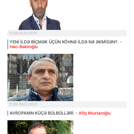
11:55 05.01.2021
YENİ İLDƏ BİÇMƏK ÜÇÜN KÖHNƏ İLDƏ NƏ ƏKMİSƏN?.
-
Hacı Bəkiroğlu
11:30 05.01.2021
AVROPANIN KÜÇƏ BÜLBÜLLƏRİ.
- Afiq Muxtaroğlu