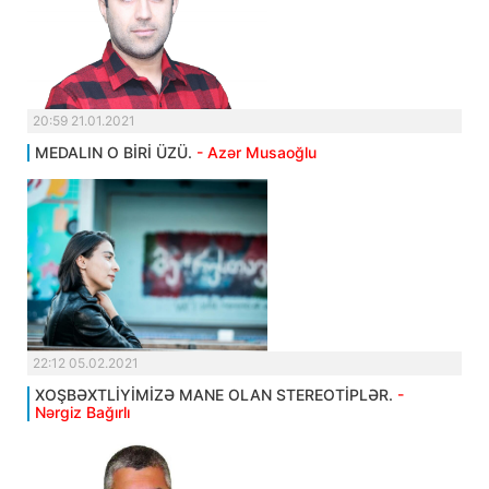
20:59 21.01.2021
MEDALIN O BİRİ ÜZÜ.
- Azər Musaoğlu
22:12 05.02.2021
XOŞBƏXTLİYİMİZƏ MANE OLAN STEREOTİPLƏR.
-
Nərgiz Bağırlı