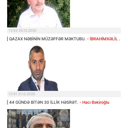
13:53 05.12.2020
QAZAX NƏBİNİN MÜZƏFFƏR MƏKTUBU.
- İBRAHİMXƏLİL .
13:51 21.12.2020
44 GÜNDƏ BİTƏN 30 İLLİK HƏSRƏT.
- Hacı Bəkiroğlu