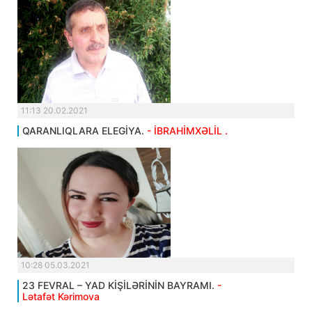
11:13 20.02.2021
QARANLIQLARA ELEGİYA.
- İBRAHİMXƏLİL .
10:28 05.03.2021
23 FEVRAL – YAD KİŞİLƏRİNİN BAYRAMI.
-
Lətafət Kərimova