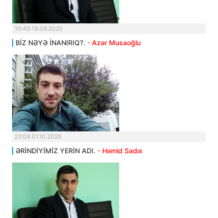
10:45 19.09.2020
BİZ NƏYƏ İNANIRIQ?.
- Azər Musaoğlu
22:08 01.10.2020
ƏRİNDİYİMİZ YERİN ADI.
- Həmid Sadıx