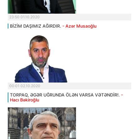
23:50 01.10.2020
BİZİM DAŞIMIZ AĞIRDIR.
- Azər Musaoğlu
00:01 02.10.2020
TORPAQ, ƏGƏR UĞRUNDA ÖLƏN VARSA VƏTƏNDİR!.
-
Hacı Bəkiroğlu