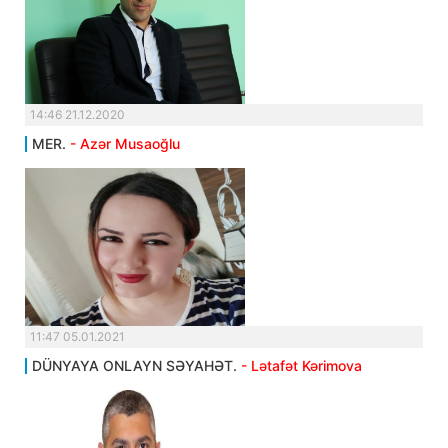
14:46 21.12.2020
MER.
- Azər Musaoğlu
11:47 05.01.2021
DÜNYAYA ONLAYN SƏYAHƏT.
- Lətafət Kərimova