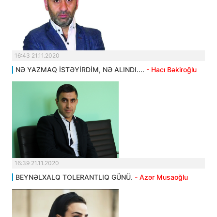
16:43 21.11.2020
NƏ YAZMAQ İSTƏYİRDİM, NƏ ALINDI....
- Hacı Bəkiroğlu
16:39 21.11.2020
BEYNƏLXALQ TOLERANTLIQ GÜNÜ.
- Azər Musaoğlu