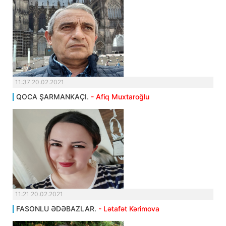
11:37 20.02.2021
QOCA ŞARMANKAÇI.
- Afiq Muxtaroğlu
11:21 20.02.2021
FASONLU ƏDƏBAZLAR.
- Lətafət Kərimova