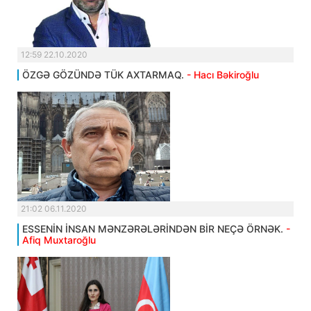
12:59 22.10.2020
ÖZGƏ GÖZÜNDƏ TÜK AXTARMAQ.
- Hacı Bəkiroğlu
21:02 06.11.2020
ESSENİN İNSAN MƏNZƏRƏLƏRİNDƏN BİR NEÇƏ ÖRNƏK.
-
Afiq Muxtaroğlu