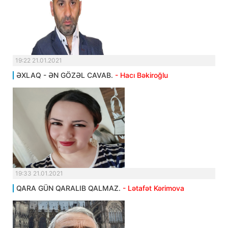
19:22 21.01.2021
ƏXLAQ - ƏN GÖZƏL CAVAB.
- Hacı Bəkiroğlu
19:33 21.01.2021
QARA GÜN QARALIB QALMAZ.
- Lətafət Kərimova