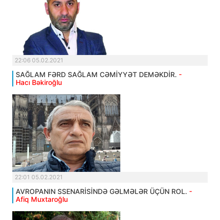
22:06 05.02.2021
SAĞLAM FƏRD SAĞLAM CƏMİYYƏT DEMƏKDİR.
-
Hacı Bəkiroğlu
22:01 05.02.2021
AVROPANIN SSENARİSİNDƏ GƏLMƏLƏR ÜÇÜN ROL.
-
Afiq Muxtaroğlu