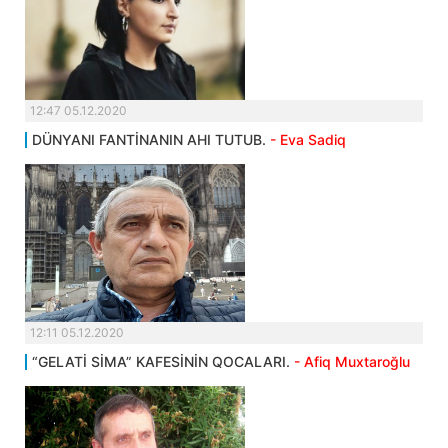
12:47 05.12.2020
DÜNYANI FANTİNANIN AHI TUTUB.
- Eva Sadiq
12:11 05.12.2020
“GELATİ SİMA” KAFESİNİN QOCALARI.
- Afiq Muxtaroğlu