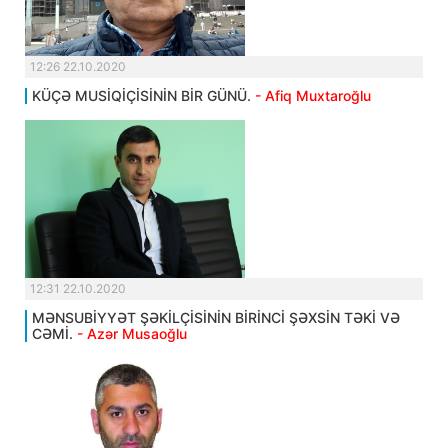
12:26 22.10.2020
KÜÇƏ MUSİQİÇİSİNİN BİR GÜNÜ.
- Afiq Muxtaroğlu
12:31 22.10.2020
MƏNSUBİYYƏT ŞƏKİLÇİSİNİN BİRİNCİ ŞƏXSİN TƏKİ VƏ
CƏMİ.
- Azər Musaoğlu