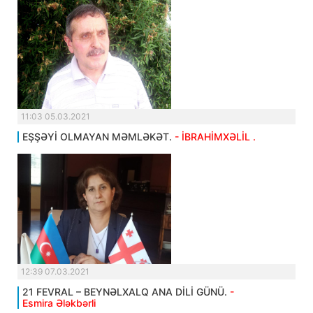
11:03 05.03.2021
EŞŞƏYİ OLMAYAN MƏMLƏKƏT.
- İBRAHİMXƏLİL .
12:39 07.03.2021
21 FEVRAL – BEYNƏLXALQ ANA DİLİ GÜNÜ.
-
Esmira Ələkbərli