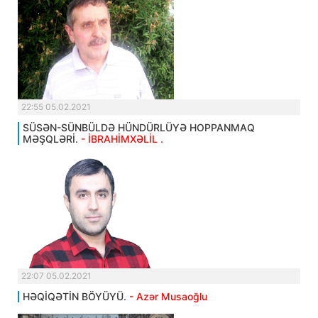
22:55 05.02.2021
SÜSƏN-SÜNBÜLDƏ HÜNDÜRLÜYƏ HOPPANMAQ
MƏŞQLƏRİ.
- İBRAHİMXƏLİL .
22:07 05.02.2021
HƏQİQƏTİN BÖYÜYÜ.
- Azər Musaoğlu