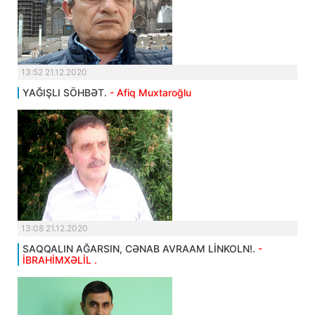
13:52 21.12.2020
YAĞIŞLI SÖHBƏT.
- Afiq Muxtaroğlu
13:08 21.12.2020
SAQQALIN AĞARSIN, CƏNAB AVRAAM LİNKOLN!.
-
İBRAHİMXƏLİL .