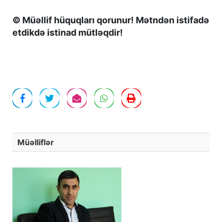
© Müəllif hüquqları qorunur! Mətndən istifadə
etdikdə istinad mütləqdir!
Müəlliflər