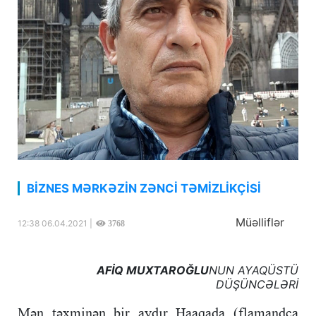
BİZNES MƏRKƏZİN ZƏNCİ TƏMİZLİKÇİSİ
Müəlliflər
12:38 06.04.2021 |
3768
AFİQ MUXTAROĞLU
NUN AYAQÜSTÜ
DÜŞÜNCƏLƏRİ
Mən təxminən bir aydır Haaqada (flamandca