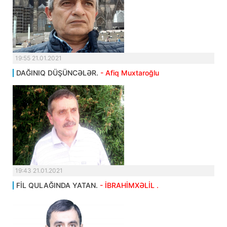
19:55 21.01.2021
DAĞINIQ DÜŞÜNCƏLƏR.
- Afiq Muxtaroğlu
19:43 21.01.2021
FİL QULAĞINDA YATAN.
- İBRAHİMXƏLİL .