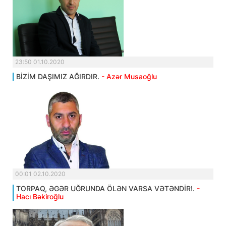
23:50 01.10.2020
BİZİM DAŞIMIZ AĞIRDIR.
- Azər Musaoğlu
00:01 02.10.2020
TORPAQ, ƏGƏR UĞRUNDA ÖLƏN VARSA VƏTƏNDİR!.
-
Hacı Bəkiroğlu