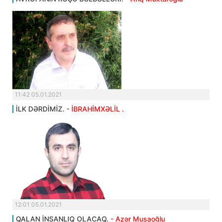
11:42 05.01.2021
İLK DƏRDİMİZ.
- İBRAHİMXƏLİL .
12:01 05.01.2021
QALAN İNSANLIQ OLACAQ.
- Azər Musaoğlu