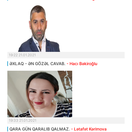
19:22 21.01.2021
ƏXLAQ - ƏN GÖZƏL CAVAB.
- Hacı Bəkiroğlu
19:33 21.01.2021
QARA GÜN QARALIB QALMAZ.
- Lətafət Kərimova