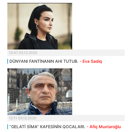
12:47 05.12.2020
DÜNYANI FANTİNANIN AHI TUTUB.
- Eva Sadiq
12:11 05.12.2020
“GELATİ SİMA” KAFESİNİN QOCALARI.
- Afiq Muxtaroğlu