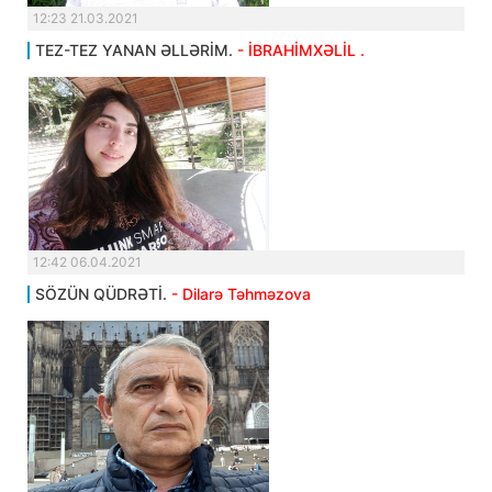
12:23 21.03.2021
TEZ-TEZ YANAN ƏLLƏRİM.
- İBRAHİMXƏLİL .
12:42 06.04.2021
SÖZÜN QÜDRƏTİ.
- Dilarə Təhməzova