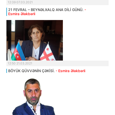
12:39 07.03.2021
21 FEVRAL – BEYNƏLXALQ ANA DİLİ GÜNÜ.
-
Esmira Ələkbərli
12:50 21.03.2021
BÖYÜK QÜVVƏNİN ÇƏKİSİ.
- Esmira Ələkbərli