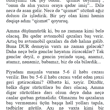
”onun da alın yazısı oraya qədər imiş”... Dilə
necə də asan gəlir. Necə də “qismət” sözünü ağız
dolusu ilə işlədirik. Bir şey olan kimi həmin
dəqiqə adını “qismət” qoyuruq.
Amma düşünmürük ki, bu nə zamana kimi belə
olacaq. Bu qədər avtomobil qəzaları baş verir.
Artıq bu avtomobil qəzaları da dəb halına gəlib.
Buna DUR deməyin vaxtı nə zaman gələcək?
Daha neçə belə gənclər həyatını itirəcəklər? Tək
gənclər deyil, o gəncin yerində uşaq, anamız,
atamız, nənəmiz, babamız, biz də ola bilərdik...
Piyadanı maşınla vurana 5-6 il həbs cəzası
verilir. Bəs bu 5-6 il həbs cəzası vəfat edən şəxsi
geri gətirəcəkmi? Əlbəttə ki, xeyir. Düzdür,
bəlkə digər sürücülərə bu dərs olacaq. Amma
digər sürücülərə dərs olsun deyə daha neçə
canlar qurban getməlidir. Olmazmı bu qəzaların
baş verməməsi üçün başqa həll yolları tapıla,
tədbirlər görülə. Axı nə vaxta kimi bir