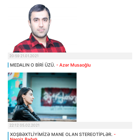
20:59 21.01.2021
MEDALIN O BİRİ ÜZÜ.
- Azər Musaoğlu
22:12 05.02.2021
XOŞBƏXTLİYİMİZƏ MANE OLAN STEREOTİPLƏR.
-
Nərgiz Bağırlı