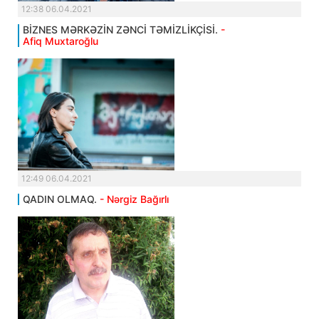
12:38 06.04.2021
BİZNES MƏRKƏZİN ZƏNCİ TƏMİZLİKÇİSİ.
-
Afiq Muxtaroğlu
12:49 06.04.2021
QADIN OLMAQ.
- Nərgiz Bağırlı