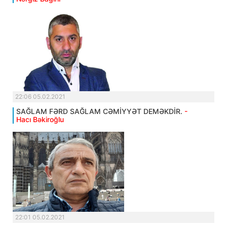
22:06 05.02.2021
SAĞLAM FƏRD SAĞLAM CƏMİYYƏT DEMƏKDİR.
-
Hacı Bəkiroğlu
22:01 05.02.2021