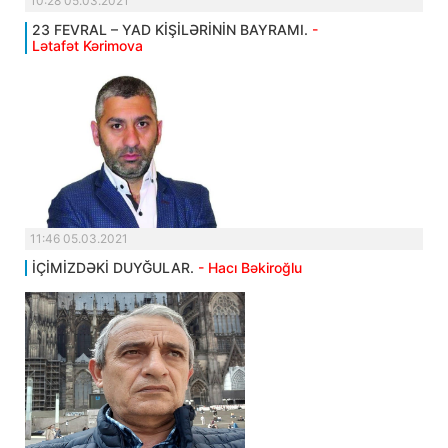
10:28 05.03.2021
23 FEVRAL – YAD KİŞİLƏRİNİN BAYRAMI.
-
Lətafət Kərimova
11:46 05.03.2021
İÇİMİZDƏKİ DUYĞULAR.
- Hacı Bəkiroğlu