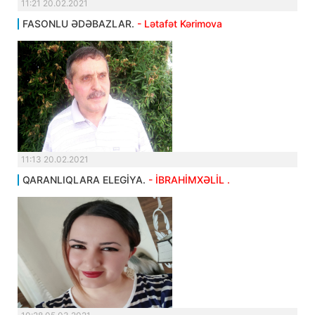
11:21 20.02.2021
FASONLU ƏDƏBAZLAR.
- Lətafət Kərimova
11:13 20.02.2021
QARANLIQLARA ELEGİYA.
- İBRAHİMXƏLİL .