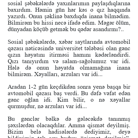
sosial şəbəkələrdə yaxınlarımın paylaşdıqlarına
baxırdım. Həmin gün hər kəs o qız haqqında
yazırdı. Onun şəklinə baxdıqda inana bilmədim.
Bilmirəm bu hissi necə ifadə edim. Məgər ölüm,
dünyadan köçüb getmək bu qədər asandırmı?..
Sosial şəbəkələrdə, xəbər saytlarında avtomobil
qəzası nəticəsində universitet tələbəsi olan gənc
qızın həyatını itirməsi hamını kədərləndirdi.
Qızı tanıyırdım və salam-sağolumuz var idi.
Hələ də onun həyatda olmamağına inana
bilmirəm. Xəyalları, arzuları var idi...
Aradan 1-2 gün keçdikdən sonra yenə başqa bir
avtomobil qəzası baş verdi. Bu dəfə vəfat edən
gənc oğlan idi. Kim bilir, o nə xəyallar
qurmuşdur, nə arzuları var idi...
Bu gənclər bəlkə də gələcəkdə tanınmış
şəxslərdən olacaqdılar. Amma qismət deyilmiş.
Bizim belə hadisələrdə dediyimiz, deyə
bildiyimiz tək şey budur: “qismət deyilmiş”,