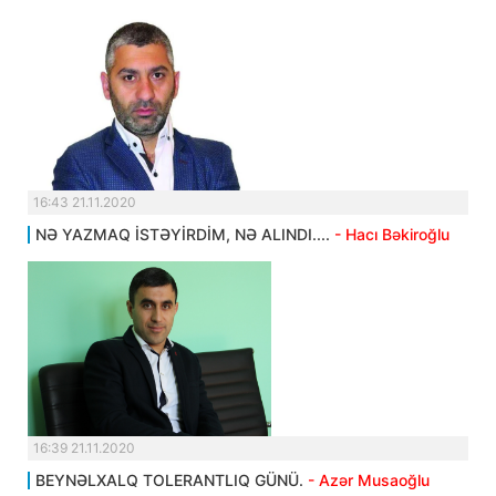
16:43 21.11.2020
NƏ YAZMAQ İSTƏYİRDİM, NƏ ALINDI....
- Hacı Bəkiroğlu
16:39 21.11.2020
BEYNƏLXALQ TOLERANTLIQ GÜNÜ.
- Azər Musaoğlu