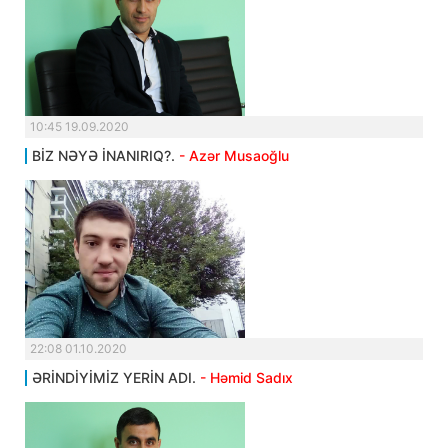
10:45 19.09.2020
BİZ NƏYƏ İNANIRIQ?.
- Azər Musaoğlu
22:08 01.10.2020
ƏRİNDİYİMİZ YERİN ADI.
- Həmid Sadıx