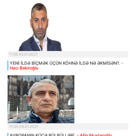
11:55 05.01.2021
YENİ İLDƏ BİÇMƏK ÜÇÜN KÖHNƏ İLDƏ NƏ ƏKMİSƏN?.
-
Hacı Bəkiroğlu
11:30 05.01.2021
AVROPANIN KÜÇƏ BÜLBÜLLƏRİ.
- Afiq Muxtaroğlu