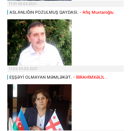
11:51 05.03.2021
ASLANLIĞIN POZULMUŞ QAYDASI.
- Afiq Muxtaroğlu
11:03 05.03.2021
EŞŞƏYİ OLMAYAN MƏMLƏKƏT.
- İBRAHİMXƏLİL .