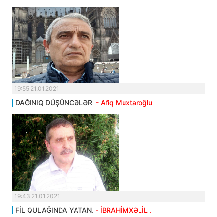
19:55 21.01.2021
DAĞINIQ DÜŞÜNCƏLƏR.
- Afiq Muxtaroğlu
19:43 21.01.2021
FİL QULAĞINDA YATAN.
- İBRAHİMXƏLİL .