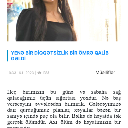
YENƏ BİR DİQQƏTSİZLİK BİR ÖMRƏ QALİB
GƏLDİ
Müəlliflər
19:33 16.11.2023 |
1338
Heç birimizin bu günə və sabaha sağ
qalacağımız üçün sığortası yoxdur. Nə baş
verəcəyini əvvəlcədən bilmirik. Gələcəyimizə
dair qurduğumuz planlar, xəyallar bəzən bir
saniyə içində puç ola bilir. Bəlkə də həyatda tək
gerçək ölümdür. Axı ölüm də həyatımızın bir
parçasıdır.