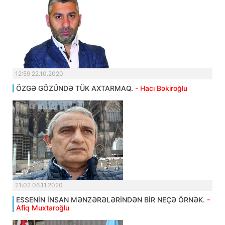
12:59 22.10.2020
ÖZGƏ GÖZÜNDƏ TÜK AXTARMAQ.
- Hacı Bəkiroğlu
21:02 06.11.2020
ESSENİN İNSAN MƏNZƏRƏLƏRİNDƏN BİR NEÇƏ ÖRNƏK.
-
Afiq Muxtaroğlu