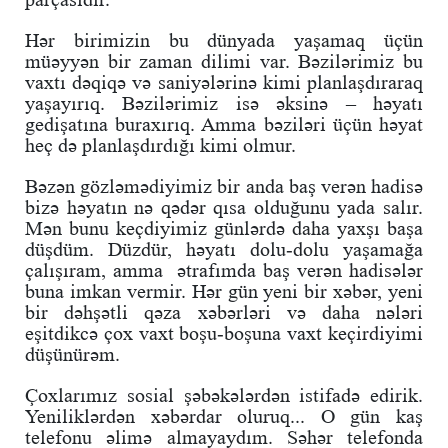
Hər birimizin bu dünyada yaşamaq üçün
müəyyən bir zaman dilimi var. Bəzilərimiz bu
vaxtı dəqiqə və saniyələrinə kimi planlaşdıraraq
yaşayırıq. Bəzilərimiz isə əksinə – həyatı
gedişatına buraxırıq. Amma bəziləri üçün həyat
heç də planlaşdırdığı kimi olmur.
Bəzən gözləmədiyimiz bir anda baş verən hadisə
bizə həyatın nə qədər qısa olduğunu yada salır.
Mən bunu keçdiyimiz günlərdə daha yaxşı başa
düşdüm. Düzdür, həyatı dolu-dolu yaşamağa
çalışıram, amma ətrafımda baş verən hadisələr
buna imkan vermir. Hər gün yeni bir xəbər, yeni
bir dəhşətli qəza xəbərləri və daha nələri
eşitdikcə çox vaxt boşu-boşuna vaxt keçirdiyimi
düşünürəm.
Çoxlarımız sosial şəbəkələrdən istifadə edirik.
Yeniliklərdən xəbərdar oluruq... O gün kaş
telefonu əlimə almayaydım. Səhər telefonda