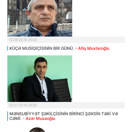
12:26 22.10.2020
KÜÇƏ MUSİQİÇİSİNİN BİR GÜNÜ.
- Afiq Muxtaroğlu
12:31 22.10.2020
MƏNSUBİYYƏT ŞƏKİLÇİSİNİN BİRİNCİ ŞƏXSİN TƏKİ VƏ
CƏMİ.
- Azər Musaoğlu