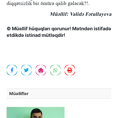
diqqətsizlik bir ömürə qalib gələcək?!.
Müəllif: Validə Fətullayeva
© Müəllif hüquqları qorunur! Mətndən istifadə
etdikdə istinad mütləqdir!
Müəlliflər