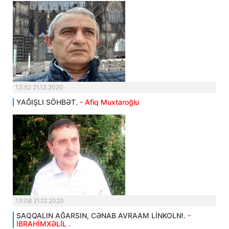
13:52 21.12.2020
YAĞIŞLI SÖHBƏT.
- Afiq Muxtaroğlu
13:08 21.12.2020
SAQQALIN AĞARSIN, CƏNAB AVRAAM LİNKOLN!.
-
İBRAHİMXƏLİL .