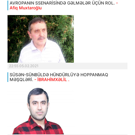
AVROPANIN SSENARİSİNDƏ GƏLMƏLƏR ÜÇÜN ROL.
-
Afiq Muxtaroğlu
22:55 05.02.2021
SÜSƏN-SÜNBÜLDƏ HÜNDÜRLÜYƏ HOPPANMAQ
MƏŞQLƏRİ.
- İBRAHİMXƏLİL .