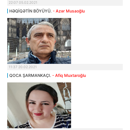
22:07 05.02.2021
HƏQİQƏTİN BÖYÜYÜ.
- Azər Musaoğlu
11:37 20.02.2021
QOCA ŞARMANKAÇI.
- Afiq Muxtaroğlu