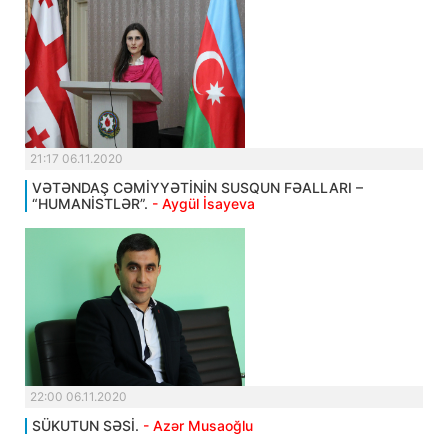
21:17 06.11.2020
VƏTƏNDAŞ CƏMİYYƏTİNİN SUSQUN FƏALLARI –
“HUMANİSTLƏR”.
- Aygül İsayeva
22:00 06.11.2020
SÜKUTUN SƏSİ.
- Azər Musaoğlu