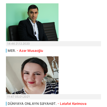
14:46 21.12.2020
MER.
- Azər Musaoğlu
11:47 05.01.2021
DÜNYAYA ONLAYN SƏYAHƏT.
- Lətafət Kərimova