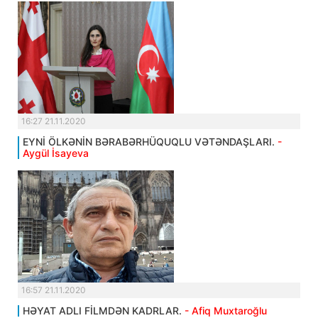
16:27 21.11.2020
EYNİ ÖLKƏNİN BƏRABƏRHÜQUQLU VƏTƏNDAŞLARI.
-
Aygül İsayeva
16:57 21.11.2020
HƏYAT ADLI FİLMDƏN KADRLAR.
- Afiq Muxtaroğlu