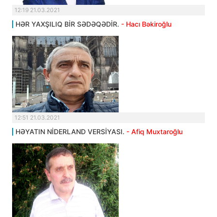
12:19 21.03.2021
HƏR YAXŞILIQ BİR SƏDƏQƏDİR.
- Hacı Bəkiroğlu
12:51 21.03.2021
HƏYATIN NİDERLAND VERSİYASI.
- Afiq Muxtaroğlu