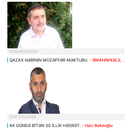
13:53 05.12.2020
QAZAX NƏBİNİN MÜZƏFFƏR MƏKTUBU.
- İBRAHİMXƏLİL .
13:51 21.12.2020
44 GÜNDƏ BİTƏN 30 İLLİK HƏSRƏT.
- Hacı Bəkiroğlu