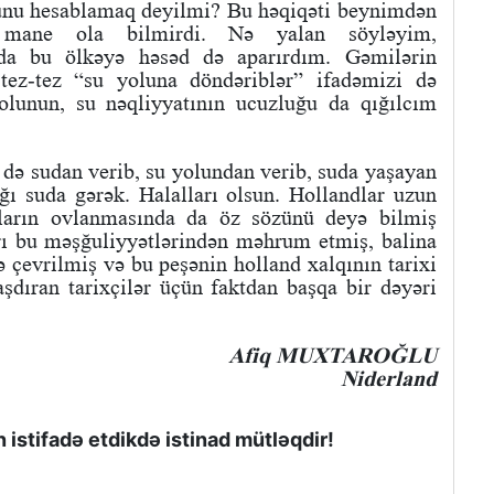
ulunu hesablamaq deyilmi? Bu həqiqəti beynimdən
 mane ola bilmirdi. Nə yalan söyləyim,
da bu ölkəyə həsəd də aparırdım. Gəmilərin
 tez-tez “su yoluna döndəriblər” ifadəmizi də
olunun, su nəqliyyatının ucuzluğu da qığılcım
i də sudan verib, su yolundan verib, suda yaşayan
ğı suda gərək. Halalları olsun. Hollandlar uzun
aların ovlanmasında da öz sözünü deyə bilmiş
rı bu məşğuliyyətlərindən məhrum etmiş, balina
 çevrilmiş və bu peşənin holland xalqının tarixi
raşdıran tarixçilər üçün faktdan başqa bir dəyəri
Afiq MUXTAROĞLU
Niderland
istifadə etdikdə istinad mütləqdir!