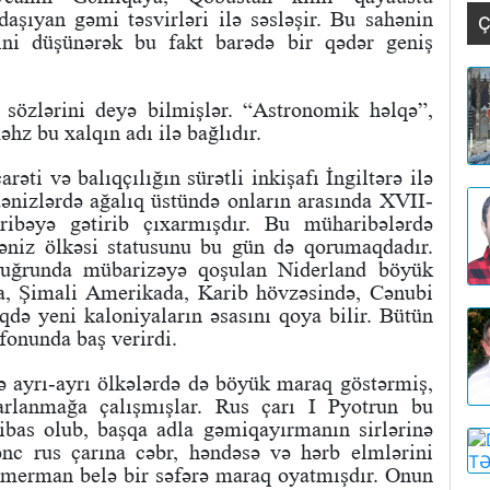
daşıyan gəmi təsvirləri ilə səsləşir. Bu sahənin
Ç
yini düşünərək bu fakt barədə bir qədər geniş
 sözlərini deyə bilmişlər. “Astronomik həlqə”,
hz bu xalqın adı ilə bağlıdır.
əti və balıqçılığın sürətli inkişafı İngiltərə ilə
 dənizlərdə ağalıq üstündə onların arasında XVII-
ribəyə gətirib çıxarmışdır. Bu müharibələrdə
əniz ölkəsi statusunu bu gün də qorumaqdadır.
i uğrunda mübarizəyə qoşulan Niderland böyük
da, Şimali Amerikada, Karib hövzəsində, Cənubi
ə yeni kaloniyaların əsasını qoya bilir. Bütün
fonunda baş verirdi.
ə ayrı-ayrı ölkələrdə də böyük maraq göstərmiş,
rlanmağa çalışmışlar. Rus çarı I Pyotrun bu
libas olub, başqa adla gəmiqayırmanın sirlərinə
nc rus çarına cəbr, həndəsə və hərb elmlərini
merman belə bir səfərə maraq oyatmışdır. Onun