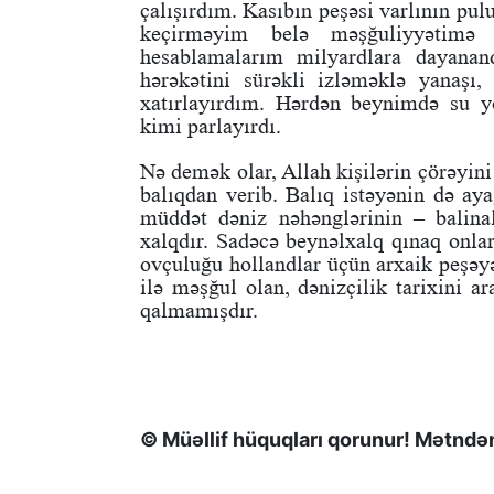
çalışırdım. Kasıbın peşəsi varlının p
keçirməyim belə məşğuliyyətimə
hesablamalarım milyardlara dayanan
hərəkətini sürəkli izləməklə yanaşı,
xatırlayırdım. Hərdən beynimdə su y
kimi parlayırdı.
Nə demək olar, Allah kişilərin çörəyin
balıqdan verib. Balıq istəyənin də aya
müddət dəniz nəhənglərinin – balin
xalqdır. Sadəcə beynəlxalq qınaq onla
ovçuluğu hollandlar üçün arxaik peşəyə
ilə məşğul olan, dənizçilik tarixini a
qalmamışdır.
© Müəllif hüquqları qorunur! Mətndən 