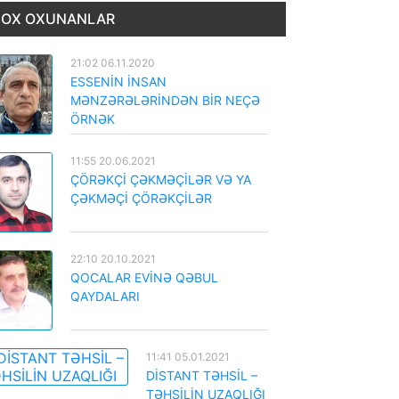
OX OXUNANLAR
21:02 06.11.2020
ESSENİN İNSAN
MƏNZƏRƏLƏRİNDƏN BİR NEÇƏ
ÖRNƏK
11:55 20.06.2021
ÇÖRƏKÇİ ÇƏKMƏÇİLƏR VƏ YA
ÇƏKMƏÇİ ÇÖRƏKÇİLƏR
22:10 20.10.2021
QOCALAR EVİNƏ QƏBUL
QAYDALARI
11:41 05.01.2021
DİSTANT TƏHSİL –
TƏHSİLİN UZAQLIĞI