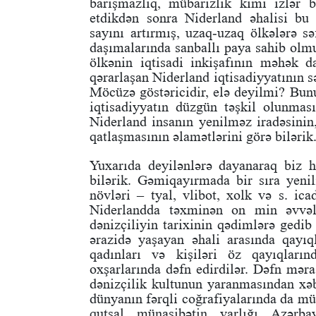
barışmazlıq, mübarizlik kimi izlər 
etdikdən sonra Niderland əhalisi bu 
sayını artırmış, uzaq-uzaq ölkələrə sə
daşımalarında sanballı paya sahib ol
ölkənin iqtisadi inkişafının məhək 
qərarlaşan Niderland iqtisadiyyatının s
Möcüzə göstəricidir, elə deyilmi? Bunu
iqtisadiyyatın düzgün təşkil olunması
Niderland insanın yenilməz iradəsini
qatlaşmasının əlamətlərini görə bilərik
Yuxarıda deyilənlərə dayanaraq biz h
bilərik. Gəmiqayırmada bir sıra yeni
növləri – tyal, vlibot, xolk və s. ica
Niderlandda təxminən on min əvvələ
dənizçiliyin tarixinin qədimlərə gedib
ərazidə yaşayan əhali arasında qayıq
qadınları və kişiləri öz qayıqları
oxşarlarında dəfn edirdilər. Dəfn məra
dənizçilik kultunun yaranmasından xəb
dünyanın fərqli coğrafiyalarında da mü
qutsal münasibətin varlığı Azərb