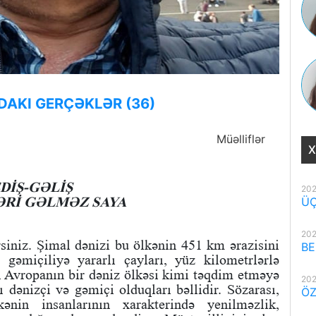
DAKI GERÇƏKLƏR (36)
Müəlliflər
X
DİŞ-GƏLİŞ
202
LƏRİ GƏLMƏZ SAYA
ÜÇ
202
rsiniz. Şimal dənizi bu ölkənin 451 km ərazisini
BE
 gəmiçiliyə yararlı çayları, yüz kilometrlərlə
ı Avropanın bir dəniz ölkəsi kimi təqdim etməyə
202
ı dənizçi və gəmiçi olduqları bəllidir. Sözarası,
ÖZ
ənin insanlarının xarakterində yenilməzlik,