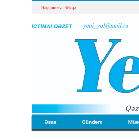
Haqqımızda
Əlaqə
Əsas
Gündəm
Müəl