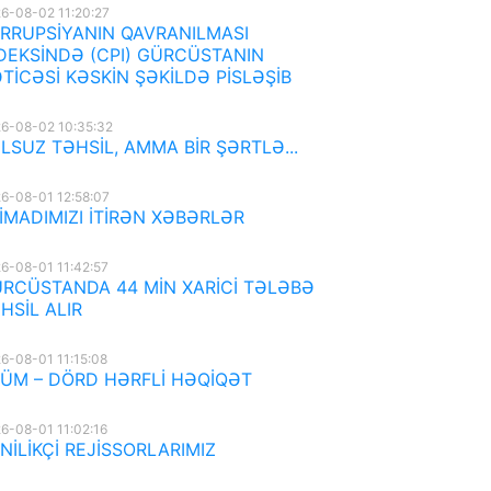
6-08-02 11:20:27
RRUPSİYANIN QAVRANILMASI
DEKSİNDƏ (CPI) GÜRCÜSTANIN
TİCƏSİ KƏSKİN ŞƏKİLDƏ PİSLƏŞİB
6-08-02 10:35:32
LSUZ TƏHSİL, AMMA BİR ŞƏRTLƏ...
6-08-01 12:58:07
İMADIMIZI İTİRƏN XƏBƏRLƏR
6-08-01 11:42:57
RCÜSTANDA 44 MİN XARİCİ TƏLƏBƏ
HSİL ALIR
6-08-01 11:15:08
ÜM – DÖRD HƏRFLİ HƏQİQƏT
6-08-01 11:02:16
NİLİKÇİ REJİSSORLARIMIZ