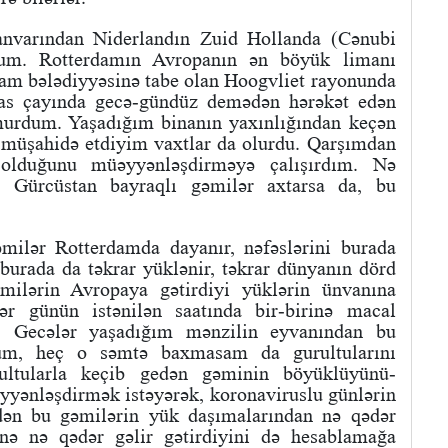
yanvarından Niderlandın Zuid Hollanda (Cənubi
dum. Rotterdamın Avropanın ən böyük limanı
dam bələdiyyəsinə tabe olan Hoogvliet rayonunda
s çayında gecə-gündüz demədən hərəkət edən
murdum. Yaşadığım binanın yaxınlığından keçən
i müşahidə etdiyim vaxtlar da olurdu. Qarşımdan
olduğunu müəyyənləşdirməyə çalışırdım. Nə
 Gürcüstan bayraqlı gəmilər axtarsa da, bu
milər Rotterdamda dayanır, nəfəslərini burada
lə burada da təkrar yüklənir, təkrar dünyanın dörd
əmilərin Avropaya gətirdiyi yüklərin ünvanına
lər günün istənilən saatında bir-birinə macal
ər. Gecələr yaşadığım mənzilin eyvanından bu
rdüm, heç o səmtə baxmasam da gurultularını
rultularla keçib gedən gəminin böyüklüyünü-
yyənləşdirmək istəyərək, koronaviruslu günlərin
dən bu gəmilərin yük daşımalarından nə qədər
nə nə qədər gəlir gətirdiyini də hesablamağa