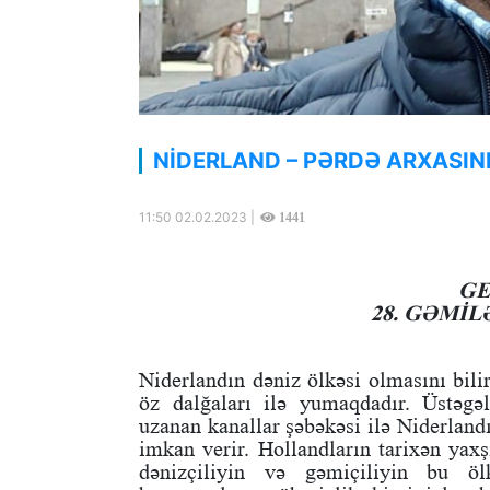
NİDERLAND – PƏRDƏ ARXASIN
11:50 02.02.2023 |
1441
GE
28. GƏMİ
Niderlandın dəniz ölkəsi olmasını bili
öz dalğaları ilə yumaqdadır. Üstəgəl
uzanan kanallar şəbəkəsi ilə Niderland
imkan verir. Hollandların tarixən yaxş
dənizçiliyin və gəmiçiliyin bu ölk