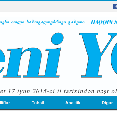
liflər
Təhsil
Analitik
Digər