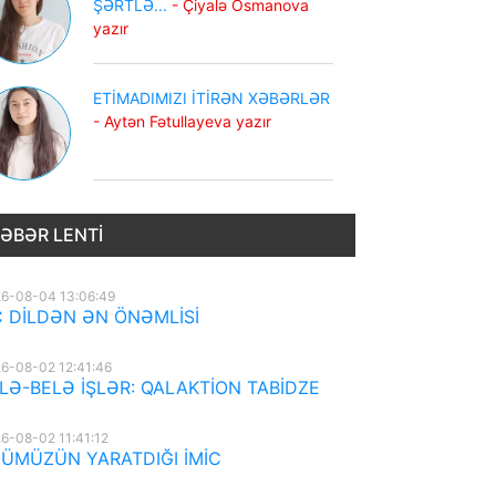
ŞƏRTLƏ...
- Çiyalə Osmanova
yazır
ETİMADIMIZI İTİRƏN XƏBƏRLƏR
- Aytən Fətullayeva yazır
ƏBƏR LENTI
6-08-04 13:06:49
 DİLDƏN ƏN ÖNƏMLİSİ
6-08-02 12:41:46
LƏ-BELƏ İŞLƏR: QALAKTİON TABİDZE
6-08-02 11:41:12
ÜMÜZÜN YARATDIĞI İMİC