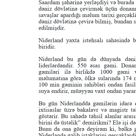
Saardam şəhərinə yerləşdiyi və burada 
dəniz dövlətinə çevirmək üçün donanm
savaşlar apardığı məlum tarixi gerçəkli
dəniz dövlətinə çevirə bilmiş, bundan 
edilmişdir.
Niderland yaxta istehsalı sahəsində 
biridir.
Niderland bu gün də dünyada dəniz
liderlərdəndir. 550 əsas gəmi. Don
gəmiləri ilə birlikdə 1000 gəmi v
məlumatına görə, ölkə sularında 174 
100 min gəminin sahibləri ondan fasilə
suya endirir, müəyyən vaxt ondan yararl
Bu gün Niderlandda gəmilərin idarə 
ixtisaslar üzrə bakalavr və magistr tə
göstərir. Bu sahədə təhsil alanlar ara
birini də üstəlik” demirikmi? Elə işi 
Bunu da ona görə deyirəm ki, bəlkə g
Niderlanda gəlib istəklərini gerçəkləşdir