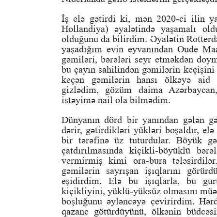
İş elə gətirdi ki, mən 2020-ci ilin 
Hollandiya) əyalətində yaşamalı ol
olduğunu da bilirdim. Əyalətin Rotter
yaşadığım evin eyvanından Oude Maa
gəmiləri, bərələri seyr etməkdən doy
bu çayın sahilindən gəmilərin keçişin
keçən gəmilərin hansı ölkəyə aid 
gizlədim, gözüm daima Azərbaycan,
istəyimə nail ola bilmədim.
Dünyanın dörd bir yanından gələn gə
dərir, gətirdikləri yükləri boşaldır, e
bir tərəfinə üz tuturdular. Böyük g
çatdırılmasında kiçikli-böyüklü bərə
vermirmiş kimi ora-bura tələsirdil
gəmilərin sayrışan işıqlarını görü
eşidirdim. Elə bu işıqlarla, bu gu
kiçikliyini, yüklü-yüksüz olmasını müə
boşluğunu əyləncəyə çevirirdim. Hər
qazanc götürdüyünü, ölkənin büdcəsi