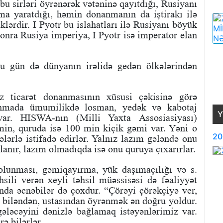
bu sirləri öyrənərək vətəninə qayıtdığı, Rusiyanı
a yaratdığı, həmin donanmanın da iştirakı ilə
klərdir. I Pyotr bu islahatları ilə Rusiyanı böyük
sonra Rusiya imperiya, I Pyotr isə imperator elan
bu gün də dünyanın irəlidə gedən ölkələrindən
 ticarət donanmasının xüsusi çəkisinə görə
anmada ümumilikdə losman, yedək və kabotaj
Y
ar. HISWA-nın (Milli Yaxta Assosiasiyası)
min, quruda isə 100 min kiçik gəmi var. Yəni o
20
lərlə istifadə edirlər. Yalnız lazım gələndə onu
anır, lazım olmadıqda isə onu quruya çıxarırlar.
olunması, gəmiqayırma, yük daşımaçılığı və s.
hsili verən xeyli təhsil müəssisəsi də fəaliyyət
sında əcnəbilər də çoxdur. “Çörəyi çörəkçiyə ver,
də biləndən, ustasından öyrənmək ən doğru yoldur.
ələcəyini dənizlə bağlamaq istəyənlərimiz var.
ə bilərlər.