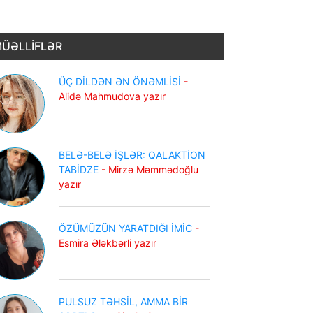
ÜƏLLİFLƏR
ÜÇ DİLDƏN ƏN ÖNƏMLİSİ
-
Alidə Mahmudova yazır
BELƏ-BELƏ İŞLƏR: QALAKTİON
TABİDZE
- Mirzə Məmmədoğlu
yazır
ÖZÜMÜZÜN YARATDIĞI İMİC
-
Esmira Ələkbərli yazır
PULSUZ TƏHSİL, AMMA BİR