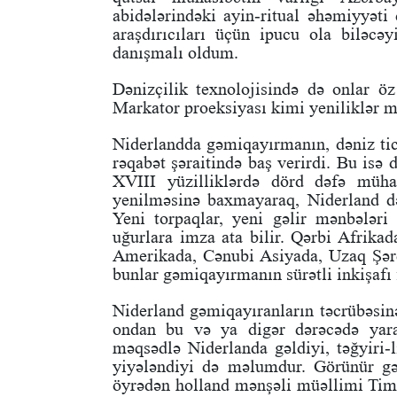
abidələrindəki ayin-ritual əhəmiyyəti 
araşdırıcıları üçün ipucu ola biləcə
danışmalı oldum.
Dənizçilik texnolojisində də onlar öz
Markator proeksiyası kimi yeniliklər mə
Niderlandda gəmiqayırmanın, dəniz ticar
rəqabət şəraitində baş verirdi. Bu isə
XVIII yüzilliklərdə dörd dəfə müha
yenilməsinə baxmayaraq, Niderland d
Yeni torpaqlar, yeni gəlir mənbələr
uğurlara imza ata bilir. Qərbi Afrika
Amerikada, Cənubi Asiyada, Uzaq Şərqd
bunlar gəmiqayırmanın sürətli inkişafı 
Niderland gəmiqayıranların təcrübəsin
ondan bu və ya digər dərəcədə yara
məqsədlə Niderlanda gəldiyi, təğyiri-
yiyələndiyi də məlumdur. Görünür gə
öyrədən holland mənşəli müəllimi Tim