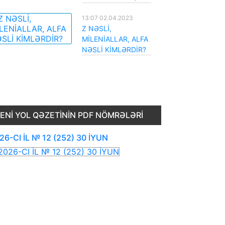
13:07 02.04.2023
Z NƏSLİ,
MİLENİALLAR, ALFA
NƏSLİ KİMLƏRDİR?
ENI YOL QƏZETININ PDF NÖMRƏLƏRI
26-CI İL № 12 (252) 30 İYUN