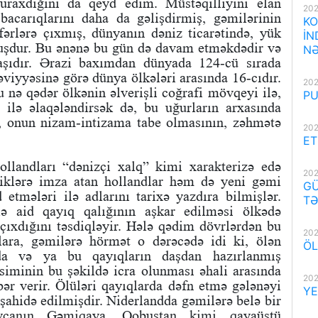
buraxdığını da qeyd edim. Müstəqilliyini elan
202
bacarıqlarını daha da gəlişdirmiş, gəmilərinin
KO
fərlərə çıxmış, dünyanın dəniz ticarətində, yük
İN
muşdur. Bu ənənə bu gün də davam etməkdədir və
NƏ
daşıdır. Ərazi baxımdan dünyada 124-cü sırada
əviyyəsinə görə dünya ölkələri arasında 16-cıdır.
202
 nə qədər ölkənin əlverişli coğrafi mövqeyi ilə,
PU
 ilə əlaqələndirsək də, bu uğurların arxasında
n, onun nizam-intizama tabe olmasının, zəhmətə
202
.
ET
ollandları “dənizçi xalq” kimi xarakterizə edə
202
liklərə imza atan hollandlar həm də yeni gəmi
GÜ
d etmələri ilə adlarını tarixə yazdıra bilmişlər.
TƏ
 aid qayıq qalığının aşkar edilməsi ölkədə
 çıxdığını təsdiqləyir. Hələ qədim dövrlərdən bu
202
lara, gəmilərə hörmət o dərəcədə idi ki, ölən
ÖL
nda və ya bu qayıqların daşdan hazırlanmış
siminin bu şəkildə icra olunması əhali arasında
202
ər verir. Ölüləri qayıqlarda dəfn etmə gələnəyi
YE
şahidə edilmişdir. Niderlandda gəmilərə belə bir
aycanın Gəmiqaya, Qobustan kimi qayaüstü