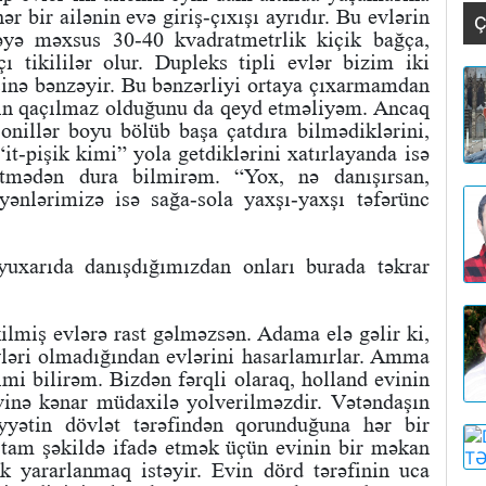
r bir ailənin evə giriş-çıxışı ayrıdır. Bu evlərin
Ç
ləyə məxsus 30-40 kvadratmetrlik kiçik bağça,
 tikililər olur. Dupleks tipli evlər bizim iki
sinə bənzəyir. Bu bənzərliyi ortaya çıxarmamdan
in qaçılmaz olduğunu da qeyd etməliyəm. Ancaq
nillər boyu bölüb başa çatdıra bilmədiklərini,
“it-pişik kimi” yola getdiklərini xatırlayanda isə
tmədən dura bilmirəm. “Yox, nə danışırsan,
yənlərimizə isə sağa-sola yaxşı-yaxşı təfərünc
yuxarıda danışdığımızdan onları burada təkrar
kilmiş evlərə rast gəlməzsən. Adama elə gəlir ki,
yləri olmadığından evlərini hasarlamırlar. Amma
mi bilirəm. Bizdən fərqli olaraq, holland evinin
vinə kənar müdaxilə yolverilməzdir. Vətəndaşın
yyətin dövlət tərəfindən qorunduğuna hər bir
 tam şəkildə ifadə etmək üçün evinin bir məkan
 yararlanmaq istəyir. Evin dörd tərəfinin uca