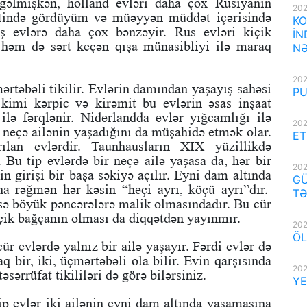
 gəlmişkən, holland evləri daha çox Rusiyanın
202
yətində gördüyüm və müəyyən müddət içərisində
KO
iş evlərə daha çox bənzəyir. Rus evləri kiçik
İN
 həm də sərt keçən qışa münasibliyi ilə maraq
NƏ
202
mərtəbəli tikilir. Evlərin damından yaşayış sahəsi
PU
ı kimi kərpic və kirəmit bu evlərin əsas inşaat
 ilə fərqlənir. Niderlandda evlər yığcamlığı ilə
202
ir neçə ailənin yaşadığını da müşahidə etmək olar.
ET
ılan evlərdir. Taunhausların XIX yüzillikdə
. Bu tip evlərdə bir neçə ailə yaşasa da, hər bir
202
rin girişi bir başa səkiyə açılır. Eyni dam altında
GÜ
na rəğmən hər kəsin “heçi ayrı, köçü ayrı”dır.
TƏ
 isə böyük pəncərələrə malik olmasındadır. Bu cür
içik bağçanın olması da diqqətdən yayınmır.
202
ÖL
ür evlərdə yalnız bir ailə yaşayır. Fərdi evlər də
 bir, iki, üçmərtəbəli ola bilir. Evin qarşısında
202
əsərrüfat tikililəri də görə bilərsiniz.
YE
ip evlər iki ailənin eyni dam altında yaşamasına