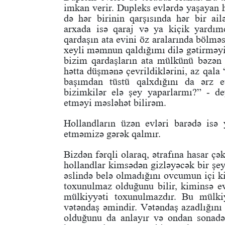
imkan verir. Dupleks evlərdə yaşayan hə
də hər birinin qarşısında hər bir ai
arxada isə qaraj və ya kiçik yardımçı
qardaşın ata evini öz aralarında bölmə
xeyli məmnun qaldığımı dilə gətirməy
bizim qardaşların ata mülkünü bəzən o
hətta düşmənə çevrildiklərini, az qala 
başımdan tüstü qalxdığını da ərz e
bizimkilər elə şey yaparlarmı?” - de
etməyi məsləhət bilirəm.
Hollandların üzən evləri barədə isə 
etməmizə gərək qalmır.
Bizdən fərqli olaraq, ətrafına hasar çə
hollandlar kimsədən gizləyəcək bir şe
əslində belə olmadığını ovcumun içi ki
toxunulmaz olduğunu bilir, kiminsə e
mülkiyyəti toxunulmazdır. Bu mülki
vətəndaş əmindir. Vətəndaş azadlığını
olduğunu da anlayır və ondan sonadək