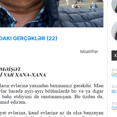
DAKI GERÇƏKLƏR (22)
Müəlliflər
X
MƏİŞƏT
202
Rİ VAR XANA-XANA
ÜÇ
ların evlərinə yaxından baxmamız gərəkdir. Mən
202
lər barədə ayrı-ayrı bölümlərdə bu və ya digər
BE
sa bəhs etdiyimi də unutmamışam. Bu üzdən də,
ümid edirəm.
202
ÖZ
yət evlərinə, kənd evlərinə az da olsa bənzəyən