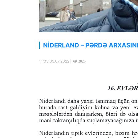
NİDERLAND – PƏRDƏ ARXASIN
11:03 05.07.2022 |
2025
16. EVLƏ
Niderlandı daha yaxşı tanımaq üçün on
burada rast gəldiyim köhnə və yeni ev
məsələlərdən danışarkən, ötəri də ol
məni təkrarçılıqda suçlamayacağınıza 
Niderlandın tipik evlərindən, bizim hə