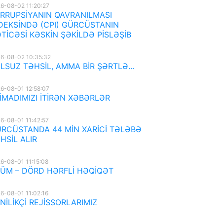
6-08-02 11:20:27
RRUPSİYANIN QAVRANILMASI
DEKSİNDƏ (CPI) GÜRCÜSTANIN
TİCƏSİ KƏSKİN ŞƏKİLDƏ PİSLƏŞİB
6-08-02 10:35:32
LSUZ TƏHSİL, AMMA BİR ŞƏRTLƏ...
6-08-01 12:58:07
İMADIMIZI İTİRƏN XƏBƏRLƏR
6-08-01 11:42:57
RCÜSTANDA 44 MİN XARİCİ TƏLƏBƏ
HSİL ALIR
6-08-01 11:15:08
ÜM – DÖRD HƏRFLİ HƏQİQƏT
6-08-01 11:02:16
NİLİKÇİ REJİSSORLARIMIZ