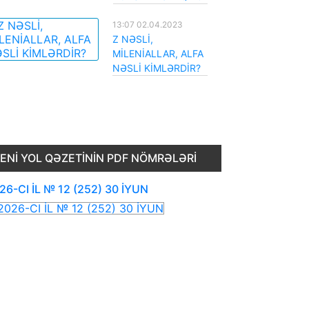
13:07 02.04.2023
Z NƏSLİ,
MİLENİALLAR, ALFA
NƏSLİ KİMLƏRDİR?
ENI YOL QƏZETININ PDF NÖMRƏLƏRI
26-CI İL № 12 (252) 30 İYUN