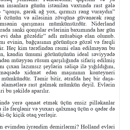
n insanlara günün istənilən vaxtında rast gələ
ə “qonşu, gərək ağ yox, qırmızı rəng vuraydın”
i özünün və ailəsinin zövqünə güvənərək rəng
msənin qarışması mümkünsüzdür. Niderland
Burada sanki qonşular evlərinin baxımında hər gün
n evi daha gözəldir” adlı müsabiqə elan olunub.
 evinin, bağçasının görünüşcə gözəl və fərqli
ir. Heç kim tərəfindən rəsmi elan edilməyən bu
in, kəndin ümumi görünüşünün ideal səviyyədə
ndən müəyyən rüsum qarşılığında sifariş edilmiş
ı çıxan lazımsız şeylərin səliqə ilə yığıldığını,
məqsədə xidmət edən maşınının konteyneri
mümkündür. Təmir bitir, ətrafda heç bir daşa-
z əlamətlərə rast gəlmək mümkün deyil. Evlərin
iri bu şəkildə aparılır.
ində yerə qənaət etmək üçün ensiz pilləkanlar
şu ilə fərqlənir və yuxarı qalxmaq üçün o qədər də
ki-üç kiçik otaq yerləşir.
 evimdən iyrəndim demirlərmi? Holland evləri