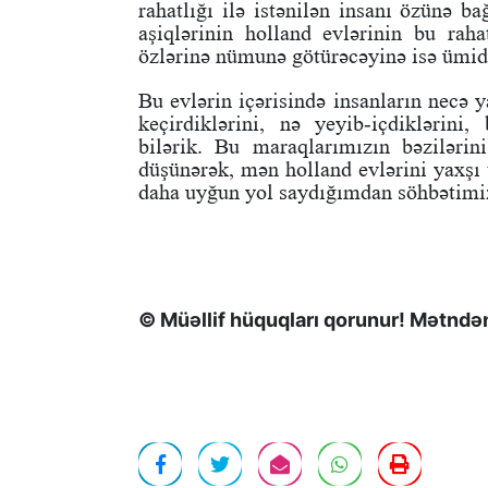
rahatlığı ilə istənilən insanı özünə b
aşiqlərinin holland evlərinin bu raha
özlərinə nümunə götürəcəyinə isə ümid
Bu evlərin içərisində insanların necə y
keçirdiklərini, nə yeyib-içdiklərini,
bilərik. Bu maraqlarımızın bəziləri
düşünərək, mən holland evlərini yaxşı
daha uyğun yol saydığımdan söhbətimi
© Müəllif hüquqları qorunur! Mətndən 