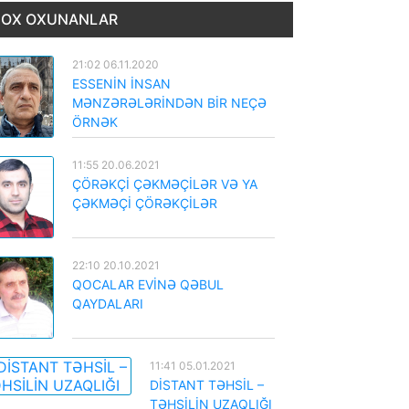
OX OXUNANLAR
21:02 06.11.2020
ESSENİN İNSAN
MƏNZƏRƏLƏRİNDƏN BİR NEÇƏ
ÖRNƏK
11:55 20.06.2021
ÇÖRƏKÇİ ÇƏKMƏÇİLƏR VƏ YA
ÇƏKMƏÇİ ÇÖRƏKÇİLƏR
22:10 20.10.2021
QOCALAR EVİNƏ QƏBUL
QAYDALARI
11:41 05.01.2021
DİSTANT TƏHSİL –
TƏHSİLİN UZAQLIĞI