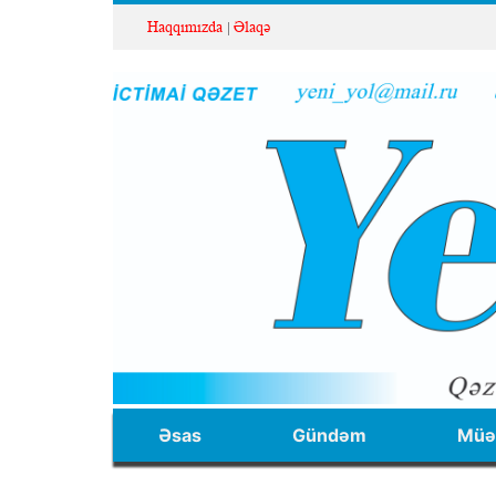
Haqqımızda
Əlaqə
Əsas
Gündəm
Müəl