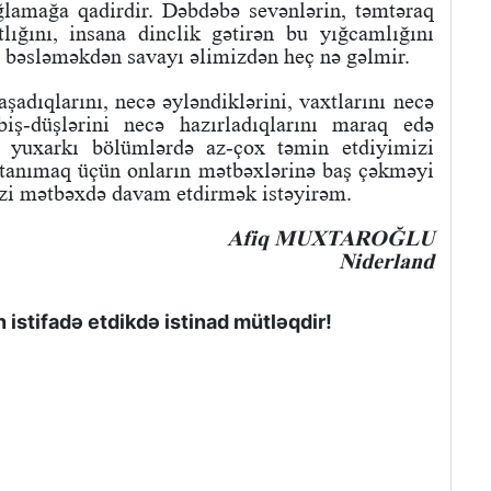
ağlamağa qadirdir. Dəbdəbə sevənlərin, təmtəraq
tlığını, insana dinclik gətirən bu yığcamlığını
 bəsləməkdən savayı əlimizdən heç nə gəlmir.
aşadıqlarını, necə əyləndiklərini, vaxtlarını necə
 biş-düşlərini necə hazırladıqlarını maraq edə
ni yuxarkı bölümlərdə az-çox təmin etdiyimizi
 tanımaq üçün onların mətbəxlərinə baş çəkməyi
zi mətbəxdə davam etdirmək istəyirəm.
Afiq MUXTAROĞLU
Niderland
istifadə etdikdə istinad mütləqdir!