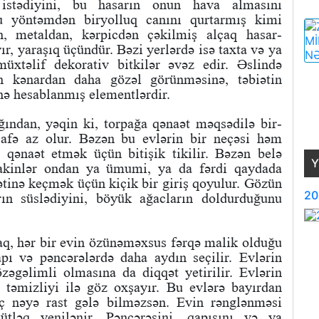
istədiyini, bu hasarın onun hava almasını
bu yöntəmdən biryolluq canını qurtarmış kimi
an, metaldan, kərpicdən çəkilmiş alçaq hasar-
ır, yaraşıq üçündür. Bəzi yerlərdə isə taxta və ya
üxtəlif dekorativ bitkilər əvəz edir. Əslində
n kənardan daha gözəl görünməsinə, təbiətin
inə hesablanmış elementlərdir.
ından, yəqin ki, torpağa qənaət məqsədilə bir-
safə az olur. Bəzən bu evlərin bir neçəsi həm
 qənaət etmək üçün bitişik tikilir. Bəzən belə
Y
 sakinlər ondan ya ümumi, ya da fərdi qaydada
əyətinə keçmək üçün kiçik bir giriş qoyulur. Gözün
20
arın süslədiyini, böyük ağacların doldurduğunu
q, hər bir evin özünəməxsus fərqə malik olduğu
apı və pəncərələrdə daha aydın seçilir. Evlərin
zəgəlimli olmasına da diqqət yetirilir. Evlərin
n təmizliyi ilə göz oxşayır. Bu evlərə bayırdan
ç nəyə rast gələ bilməzsən. Evin rənglənməsi
ütləq yenilənir. Pəncərəsini, qapısını və ya