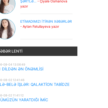
ŞƏRTLƏ...
- Çiyalə Osmanova
yazır
ETİMADIMIZI İTİRƏN XƏBƏRLƏR
- Aytən Fətullayeva yazır
ƏBƏR LENTI
6-08-04 13:06:49
 DİLDƏN ƏN ÖNƏMLİSİ
6-08-02 12:41:46
LƏ-BELƏ İŞLƏR: QALAKTİON TABİDZE
6-08-02 11:41:12
ÜMÜZÜN YARATDIĞI İMİC