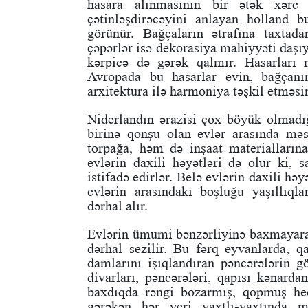
hasara alınmasının bir ətək xərc 
çətinləşdirəcəyini anlayan holland 
görünür. Bağçaların ətrafına taxtad
çəpərlər isə dekorasiya mahiyyəti daşıy
kərpicə də gərək qalmır. Hasarları m
Avropada bu hasarlar evin, bağçanı
arxitektura ilə harmoniya təşkil etməs
Niderlandın ərazisi çox böyük olmadığ
birinə qonşu olan evlər arasında mə
torpağa, həm də inşaat materiallarına
evlərin daxili həyətləri də olur ki,
istifadə edirlər. Belə evlərin daxili h
evlərin arasındakı boşluğu yaşıllıql
dərhal alır.
Evlərin ümumi bənzərliyinə baxmayara
dərhal sezilir. Bu fərq eyvanlarda, q
damlarını işıqlandıran pəncərələrin gö
divarları, pəncərələri, qapısı kənarda
baxdıqda rəngi bozarmış, qopmuş he
gərəkən hər yeri vaxtlı-vaxtında m