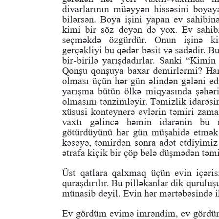
divarlarının müəyyən hissəsini boyaya
bilərsən. Boya işini yapan ev sahibin
kimi bir söz deyən də yox. Ev sahib
seçməkdə özgürdür. Onun işinə ki
gerçəkliyi bu qədər bəsit və sadədir. 
bir-birilə yarışdadırlar. Sanki “Kimi
Qonşu qonşuya baxar demirlərmi? Hamı
olması üçün hər gün əlindən gələni ed
yarışma bütün ölkə miqyasında şəhər
olmasını tənzimləyir. Təmizlik idarəsi
xüsusi konteynerə evlərin təmiri zaman
vaxtı gəlincə həmin idarənin bu 
götürdüyünü hər gün müşahidə etmək 
kəsəyə, təmirdən sonra adət etdiyimi
ətrafa kiçik bir çöp belə düşmədən təm
Üst qatlara qalxmaq üçün evin içəris
quraşdırılır. Bu pilləkanlar dik qurulu
münasib deyil. Evin hər mərtəbəsində i
Ev gördüm evimə imrəndim, ev gördüm