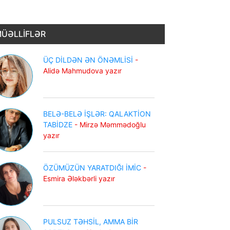
ÜƏLLİFLƏR
ÜÇ DİLDƏN ƏN ÖNƏMLİSİ
-
Alidə Mahmudova yazır
BELƏ-BELƏ İŞLƏR: QALAKTİON
TABİDZE
- Mirzə Məmmədoğlu
yazır
ÖZÜMÜZÜN YARATDIĞI İMİC
-
Esmira Ələkbərli yazır
PULSUZ TƏHSİL, AMMA BİR