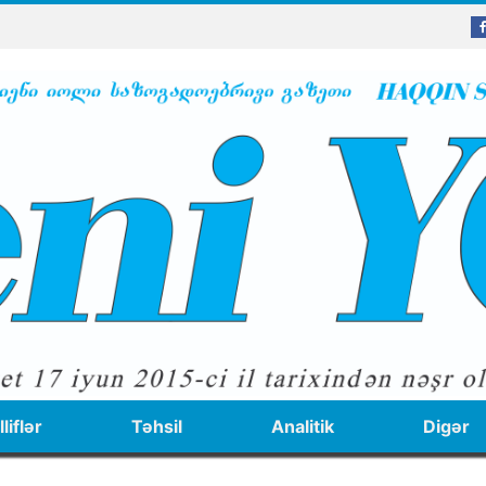
liflər
Təhsil
Analitik
Digər