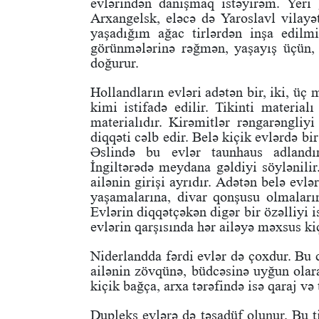
evlərindən danışmaq istəyirəm. Yeri
Arxangelsk, eləcə də Yaroslavl vila
yaşadığım ağac tirlərdən inşa edilm
görünmələrinə rəğmən, yaşayış üçün,
doğurur.
Hollandların evləri adətən bir, iki, üç 
kimi istifadə edilir. Tikinti material
materialıdır. Kirəmitlər rəngarəngliyi
diqqəti cəlb edir. Belə kiçik evlərdə b
Əslində bu evlər taunhaus adlandır
İngiltərədə meydana gəldiyi söylənilir
ailənin girişi ayrıdır. Adətən belə evlə
yaşamalarına, divar qonşusu olmaları
Evlərin diqqətçəkən digər bir özəlliyi
evlərin qarşısında hər ailəyə məxsus k
Niderlandda fərdi evlər də çoxdur. Bu c
ailənin zövqünə, büdcəsinə uyğun olaraq
kiçik bağça, arxa tərəfində isə qaraj və t
Dupleks evlərə də təsadüf olunur. Bu t