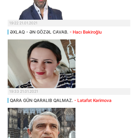
19:22 21.01.2021
ƏXLAQ - ƏN GÖZƏL CAVAB.
- Hacı Bəkiroğlu
19:33 21.01.2021
QARA GÜN QARALIB QALMAZ.
- Lətafət Kərimova