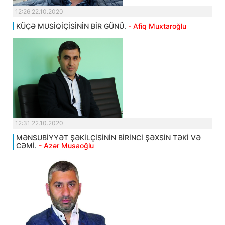
12:26 22.10.2020
KÜÇƏ MUSİQİÇİSİNİN BİR GÜNÜ.
- Afiq Muxtaroğlu
12:31 22.10.2020
MƏNSUBİYYƏT ŞƏKİLÇİSİNİN BİRİNCİ ŞƏXSİN TƏKİ VƏ
CƏMİ.
- Azər Musaoğlu