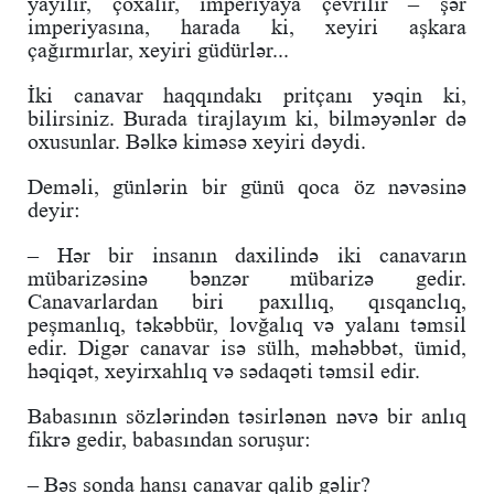
yayılır, çoxalır, imperiyaya çevrilir – şər
imperiyasına, harada ki, xeyiri aşkara
çağırmırlar, xeyiri güdürlər...
İki canavar haqqındakı pritçanı yəqin ki,
bilirsiniz. Burada tirajlayım ki, bilməyənlər də
oxusunlar. Bəlkə kiməsə xeyiri dəydi.
Deməli, günlərin bir günü qoca öz nəvəsinə
deyir:
– Hər bir insanın daxilində iki canavarın
mübarizəsinə bənzər mübarizə gedir.
Canavarlardan biri paxıllıq, qısqanclıq,
peşmanlıq, təkəbbür, lovğalıq və yalanı təmsil
edir. Digər canavar isə sülh, məhəbbət, ümid,
həqiqət, xeyirxahlıq və sədaqəti təmsil edir.
Babasının sözlərindən təsirlənən nəvə bir anlıq
fikrə gedir, babasından soruşur:
– Bəs sonda hansı canavar qalib gəlir?