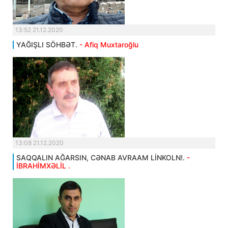
13:52 21.12.2020
YAĞIŞLI SÖHBƏT.
- Afiq Muxtaroğlu
13:08 21.12.2020
SAQQALIN AĞARSIN, CƏNAB AVRAAM LİNKOLN!.
-
İBRAHİMXƏLİL .