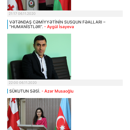
21:17 06.11.2020
VƏTƏNDAŞ CƏMİYYƏTİNİN SUSQUN FƏALLARI –
“HUMANİSTLƏR”.
- Aygül İsayeva
22:00 06.11.2020
SÜKUTUN SƏSİ.
- Azər Musaoğlu