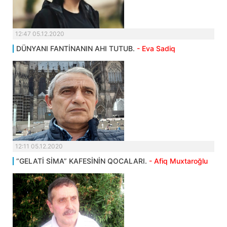
12:47 05.12.2020
DÜNYANI FANTİNANIN AHI TUTUB.
- Eva Sadiq
12:11 05.12.2020
“GELATİ SİMA” KAFESİNİN QOCALARI.
- Afiq Muxtaroğlu