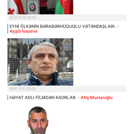
16:27 21.11.2020
EYNİ ÖLKƏNİN BƏRABƏRHÜQUQLU VƏTƏNDAŞLARI.
-
Aygül İsayeva
16:57 21.11.2020
HƏYAT ADLI FİLMDƏN KADRLAR.
- Afiq Muxtaroğlu