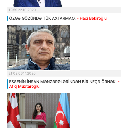
12:59 22.10.2020
ÖZGƏ GÖZÜNDƏ TÜK AXTARMAQ.
- Hacı Bəkiroğlu
21:02 06.11.2020
ESSENİN İNSAN MƏNZƏRƏLƏRİNDƏN BİR NEÇƏ ÖRNƏK.
-
Afiq Muxtaroğlu