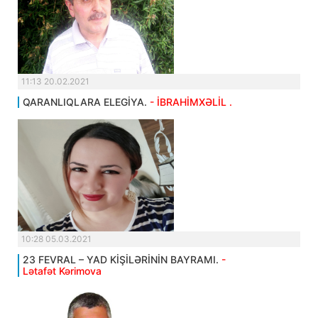
11:13 20.02.2021
QARANLIQLARA ELEGİYA.
- İBRAHİMXƏLİL .
10:28 05.03.2021
23 FEVRAL – YAD KİŞİLƏRİNİN BAYRAMI.
-
Lətafət Kərimova