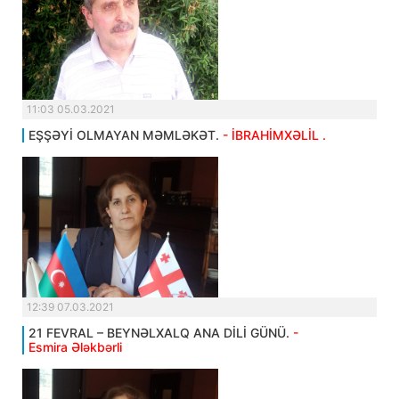
11:03 05.03.2021
EŞŞƏYİ OLMAYAN MƏMLƏKƏT.
- İBRAHİMXƏLİL .
12:39 07.03.2021
21 FEVRAL – BEYNƏLXALQ ANA DİLİ GÜNÜ.
-
Esmira Ələkbərli