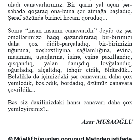
uladı canavarlarımız. Bir qarın yal üçün şər-
şəbədə qoşaraq ona-buna şər atmağa başladıq.
Şərəf sözündə birinci hecanı qoruduq...
Sonra “insan insanın canavarıdır” deyib öz şər
əməllərimizə haqq qazandıraraq bir-birimizi
daha çox didib-parçaladıq, bir-birimizin
uğuruna, xoşbəxtliyinə, sağlamlığına, evinə,
maşınına, uşaqlarına, işinə, eşinə paxıllandıq,
qısqandıq, yalan danışdıq, lovğalandıq,
oğurladıq, alçaltdıq, təhqir etdik, öldürdük...
Beləliklə də içimizdəki şər canavarını daha çox
yemlədik, bəslədik, bordadıq, özümüz canavara
çevrildik...
Bəs siz daxilinizdəki hansı canavarı daha çox
yemləyirsiniz?..
Azər MUSAOĞLU
© Müəllif hüquqları qorunur! Mətndən istifadə