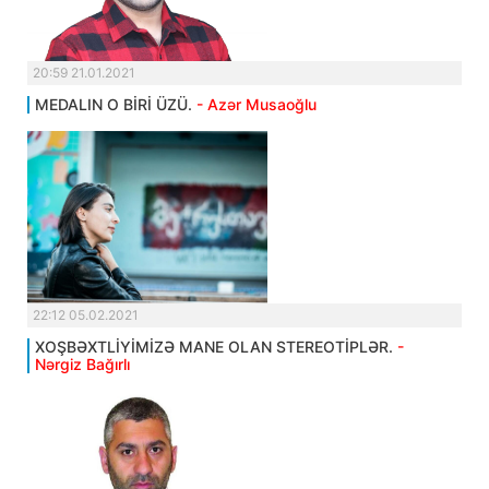
20:59 21.01.2021
MEDALIN O BİRİ ÜZÜ.
- Azər Musaoğlu
22:12 05.02.2021
XOŞBƏXTLİYİMİZƏ MANE OLAN STEREOTİPLƏR.
-
Nərgiz Bağırlı