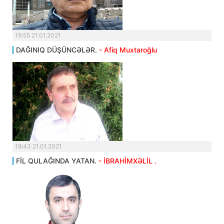
19:55 21.01.2021
DAĞINIQ DÜŞÜNCƏLƏR.
- Afiq Muxtaroğlu
19:43 21.01.2021
FİL QULAĞINDA YATAN.
- İBRAHİMXƏLİL .