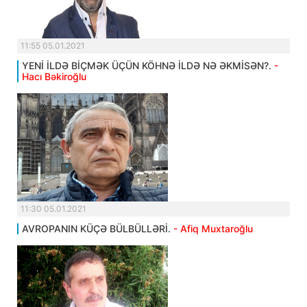
11:55 05.01.2021
YENİ İLDƏ BİÇMƏK ÜÇÜN KÖHNƏ İLDƏ NƏ ƏKMİSƏN?.
-
Hacı Bəkiroğlu
11:30 05.01.2021
AVROPANIN KÜÇƏ BÜLBÜLLƏRİ.
- Afiq Muxtaroğlu