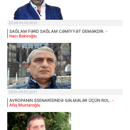
22:06 05.02.2021
SAĞLAM FƏRD SAĞLAM CƏMİYYƏT DEMƏKDİR.
-
Hacı Bəkiroğlu
22:01 05.02.2021
AVROPANIN SSENARİSİNDƏ GƏLMƏLƏR ÜÇÜN ROL.
-
Afiq Muxtaroğlu