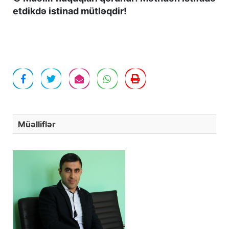
etdikdə istinad mütləqdir!
Müəlliflər