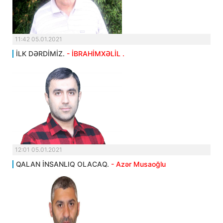
11:42 05.01.2021
İLK DƏRDİMİZ.
- İBRAHİMXƏLİL .
12:01 05.01.2021
QALAN İNSANLIQ OLACAQ.
- Azər Musaoğlu