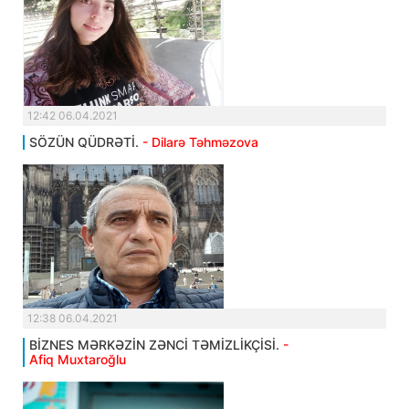
12:42 06.04.2021
SÖZÜN QÜDRƏTİ.
- Dilarə Təhməzova
12:38 06.04.2021
BİZNES MƏRKƏZİN ZƏNCİ TƏMİZLİKÇİSİ.
-
Afiq Muxtaroğlu