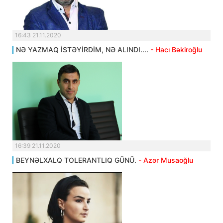
16:43 21.11.2020
NƏ YAZMAQ İSTƏYİRDİM, NƏ ALINDI....
- Hacı Bəkiroğlu
16:39 21.11.2020
BEYNƏLXALQ TOLERANTLIQ GÜNÜ.
- Azər Musaoğlu