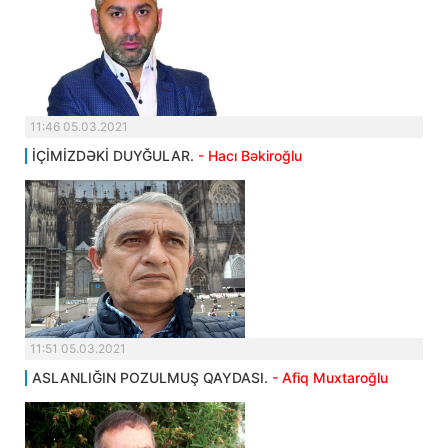
11:46 05.03.2021
İÇİMİZDƏKİ DUYĞULAR.
- Hacı Bəkiroğlu
11:51 05.03.2021
ASLANLIĞIN POZULMUŞ QAYDASI.
- Afiq Muxtaroğlu