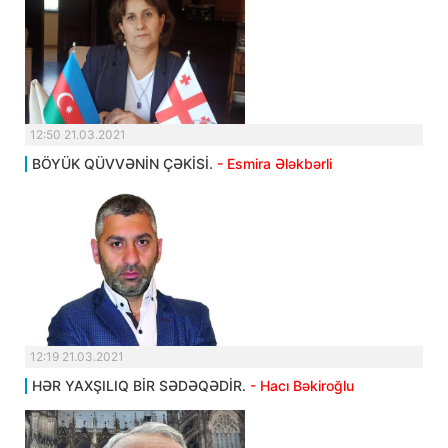
12:50 21.03.2021
BÖYÜK QÜVVƏNİN ÇƏKİSİ.
- Esmira Ələkbərli
12:19 21.03.2021
HƏR YAXŞILIQ BİR SƏDƏQƏDİR.
- Hacı Bəkiroğlu