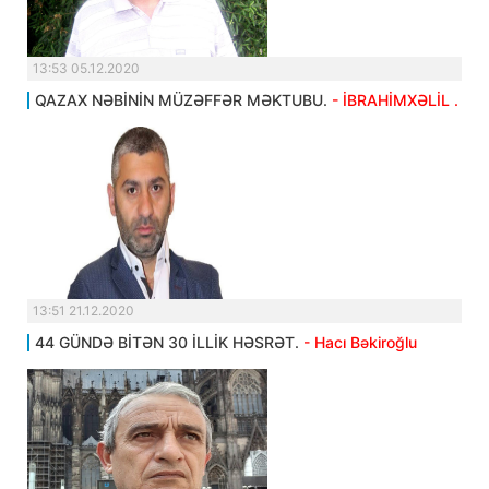
13:53 05.12.2020
QAZAX NƏBİNİN MÜZƏFFƏR MƏKTUBU.
- İBRAHİMXƏLİL .
13:51 21.12.2020
44 GÜNDƏ BİTƏN 30 İLLİK HƏSRƏT.
- Hacı Bəkiroğlu