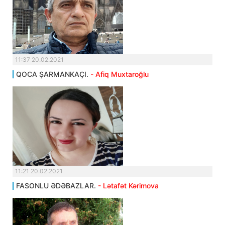
11:37 20.02.2021
QOCA ŞARMANKAÇI.
- Afiq Muxtaroğlu
11:21 20.02.2021
FASONLU ƏDƏBAZLAR.
- Lətafət Kərimova