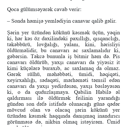
Qoca gülümsəyərək cavab verir:
– Sonda həmişə yemlədiyin canavar qalib gəlir.
Şərin yer üzündən kökünü kəsmək üçün, yəqin
ki, hər kəs öz daxilindəki paxıllığı, qısqanclığı,
təkəbbürü, lovğalığı, yalanı, kini, hərisliyi
öldürməlidir, bu canavarı ac saxlamalıdır ki,
gəbərsin. Təkcə bununla iş bitmir həm də. Pis
canavarı öldürüb, yaxşı canavarı da yiyəsiz it
kimi küçələrə buraxıb, ac saxlamaq da olmaz.
Gərək sülhü, məhəbbəti, ümidi, həqiqəti,
xeyirxahlığı, sədaqəti, mərhəməti təmsil edən
canavarı da yaxşı yedirdəsən, yaxşı bəsləyəsən
ki, o da quduzlaşmaya. Qabilin Habilə əl
qaldırması ilə öldürmək feilinin yarandığı
gündən son dəfə istifadə olunacağı günə qədər
mövcud olan və olacaq şərin kökünü yer
üzündən kəsmək haqqında danışmaq inandırıcı
görünməsə də, nikbin olmaq istəyirəm. Ümid