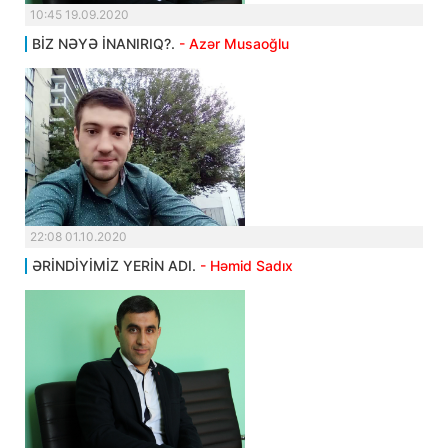
10:45 19.09.2020
BİZ NƏYƏ İNANIRIQ?.
- Azər Musaoğlu
22:08 01.10.2020
ƏRİNDİYİMİZ YERİN ADI.
- Həmid Sadıx