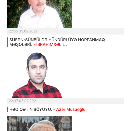
22:55 05.02.2021
SÜSƏN-SÜNBÜLDƏ HÜNDÜRLÜYƏ HOPPANMAQ
MƏŞQLƏRİ.
- İBRAHİMXƏLİL .
22:07 05.02.2021
HƏQİQƏTİN BÖYÜYÜ.
- Azər Musaoğlu