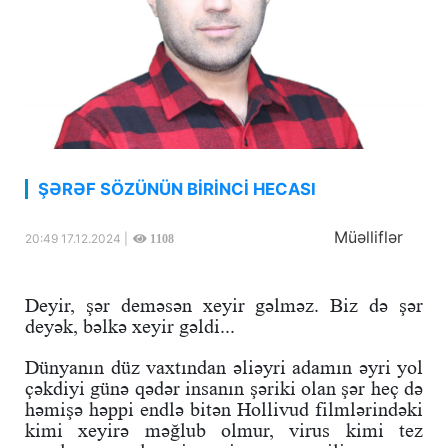
ŞƏRƏF SÖZÜNÜN BİRİNCİ HECASI
Müəlliflər
20:49 17.12.2024 |
1108
Deyir, şər deməsən xeyir gəlməz. Biz də şər
deyək, bəlkə xeyir gəldi...
Dünyanın düz vaxtından əliəyri adamın əyri yol
çəkdiyi günə qədər insanın şəriki olan şər heç də
həmişə həppi endlə bitən Hollivud filmlərindəki
kimi xeyirə məğlub olmur, virus kimi tez