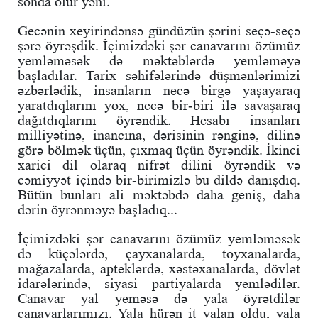
sonda ölür yəni.
Gecənin xeyirindənsə gündüzün şərini seçə-seçə
şərə öyrəşdik. İçimizdəki şər canavarını özümüz
yemləməsək də məktəblərdə yemləməyə
başladılar. Tarix səhifələrində düşmənlərimizi
əzbərlədik, insanların necə birgə yaşayaraq
yaratdıqlarını yox, necə bir-biri ilə savaşaraq
dağıtdıqlarını öyrəndik. Hesabı insanları
milliyətinə, inancına, dərisinin rənginə, dilinə
görə bölmək üçün, çıxmaq üçün öyrəndik. İkinci
xarici dil olaraq nifrət dilini öyrəndik və
cəmiyyət içində bir-birimizlə bu dildə danışdıq.
Bütün bunları ali məktəbdə daha geniş, daha
dərin öyrənməyə başladıq...
İçimizdəki şər canavarını özümüz yemləməsək
də küçələrdə, çayxanalarda, toyxanalarda,
mağazalarda, apteklərdə, xəstəxanalarda, dövlət
idarələrində, siyasi partiyalarda yemlədilər.
Canavar yal yeməsə də yala öyrətdilər
canavarlarımızı. Yala hürən it yalan oldu, yala