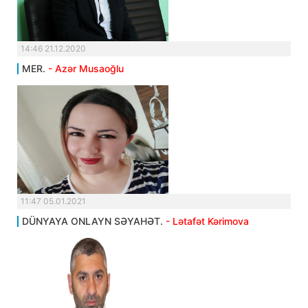
14:46 21.12.2020
MER.
- Azər Musaoğlu
11:47 05.01.2021
DÜNYAYA ONLAYN SƏYAHƏT.
- Lətafət Kərimova