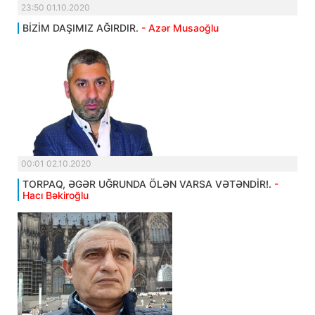
23:50 01.10.2020
BİZİM DAŞIMIZ AĞIRDIR.
- Azər Musaoğlu
00:01 02.10.2020
TORPAQ, ƏGƏR UĞRUNDA ÖLƏN VARSA VƏTƏNDİR!.
-
Hacı Bəkiroğlu