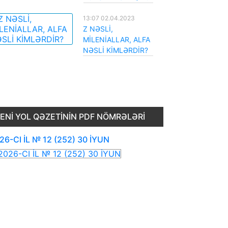
13:07 02.04.2023
Z NƏSLİ,
MİLENİALLAR, ALFA
NƏSLİ KİMLƏRDİR?
ENI YOL QƏZETININ PDF NÖMRƏLƏRI
26-CI İL № 12 (252) 30 İYUN