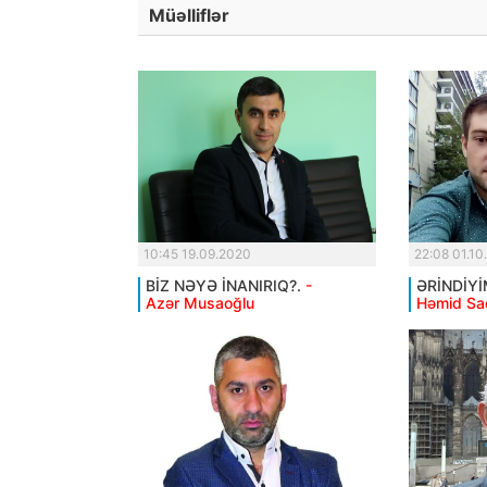
Müəlliflər
10:45 19.09.2020
22:08 01.10
BİZ NƏYƏ İNANIRIQ?.
-
ƏRİNDİYİ
Azər Musaoğlu
Həmid Sa