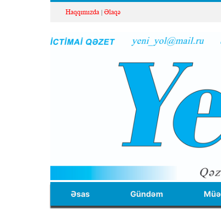
Haqqımızda
Əlaqə
Əsas
Gündəm
Müəl