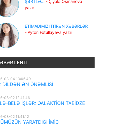
ŞƏRTLƏ...
- Çiyalə Osmanova
yazır
ETİMADIMIZI İTİRƏN XƏBƏRLƏR
- Aytən Fətullayeva yazır
ƏBƏR LENTI
6-08-04 13:06:49
 DİLDƏN ƏN ÖNƏMLİSİ
6-08-02 12:41:46
LƏ-BELƏ İŞLƏR: QALAKTİON TABİDZE
6-08-02 11:41:12
ÜMÜZÜN YARATDIĞI İMİC