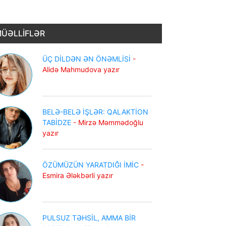
ÜƏLLİFLƏR
ÜÇ DİLDƏN ƏN ÖNƏMLİSİ
-
Alidə Mahmudova yazır
BELƏ-BELƏ İŞLƏR: QALAKTİON
TABİDZE
- Mirzə Məmmədoğlu
yazır
ÖZÜMÜZÜN YARATDIĞI İMİC
-
Esmira Ələkbərli yazır
PULSUZ TƏHSİL, AMMA BİR