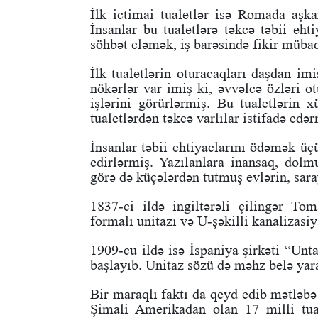
İlk ictimai tualetlər isə Romada aşka
İnsanlar bu tualetlərə təkcə təbii eh
söhbət eləmək, iş barəsində fikir müba
İlk tualetlərin oturacaqları daşdan im
nökərlər var imiş ki, əvvəlcə özləri ot
işlərini görürlərmiş. Bu tualetlərin 
tualetlərdən təkcə varlılar istifadə edər
İnsanlar təbii ehtiyaclarını ödəmək üç
edirlərmiş. Yazılanlara inansaq, dolm
görə də küçələrdən tutmuş evlərin, sar
1837-ci ildə ingiltərəli çilingər To
formalı unitazı və U-şəkilli kanalizasiy
1909-cu ildə isə İspaniya şirkəti “Unta
başlayıb. Unitaz sözü də məhz belə yar
Bir maraqlı faktı da qeyd edib mətləbə
Şimali Amerikadan olan 17 milli tua