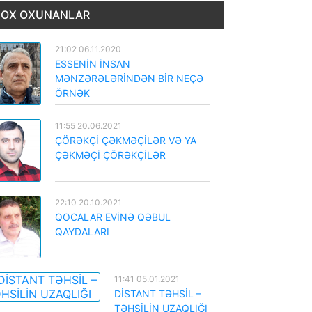
OX OXUNANLAR
21:02 06.11.2020
ESSENİN İNSAN
MƏNZƏRƏLƏRİNDƏN BİR NEÇƏ
ÖRNƏK
11:55 20.06.2021
ÇÖRƏKÇİ ÇƏKMƏÇİLƏR VƏ YA
ÇƏKMƏÇİ ÇÖRƏKÇİLƏR
22:10 20.10.2021
QOCALAR EVİNƏ QƏBUL
QAYDALARI
11:41 05.01.2021
DİSTANT TƏHSİL –
TƏHSİLİN UZAQLIĞI