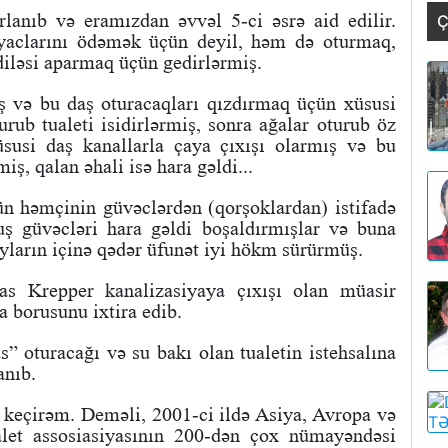
rlanıb və eramızdan əvvəl 5-ci əsrə aid edilir.
Ç
tiyaclarını ödəmək üçün deyil, həm də oturmaq,
diləsi aparmaq üçün gedirlərmiş.
iş və bu daş oturacaqları qızdırmaq üçün xüsusi
urub tualeti isidirlərmiş, sonra ağalar oturub öz
xüsusi daş kanallarla çaya çıxışı olarmış və bu
miş, qalan əhali isə hara gəldi...
ün həmçinin güvəclərdən (qorşoklardan) istifadə
uş güvəcləri hara gəldi boşaldırmışlar və buna
ayların içinə qədər üfunət iyi hökm sürürmüş.
mas Krepper kanalizasiyaya çıxışı olan müasir
a borusunu ixtira edib.
s” oturacağı və su bakı olan tualetin istehsalına
anıb.
 keçirəm. Deməli, 2001-ci ildə Asiya, Avropa və
let assosiasiyasının 200-dən çox nümayəndəsi