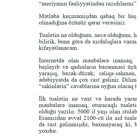
“meriyanın fəaliyyətindən razıdılarmı” 
Mətləbə keçməmişdən qabaq bir haşi
olmadığına özünüz qərar verəsiniz.
Tualetin nə olduğunu, necə olduğunu, h
bilirik, buna görə də xırdalıqlara var
kifayətlənəcəm.
İnternetdə olan mənbələrə inansaq,
başlayıb və qadınların bəzənməsi üçü
yaraşıq, bəzək-düzək; səliqə-sahman
ədəbiyyatda da çox rast gəlinir. Dili
“sakinlərin” cavablarına uyğun olaraq t
İlk tualetin nə vaxt və harada yara
mənbələrə inansaq, oturacaqlı tuale
olduğu yazılır. 5000 il yaşı olan stulab
Eramızdan əvvəl 2100-cü ilə aid tuale
da rast gəlinmişdir, baxmayaraq ki, b
yoxdur.