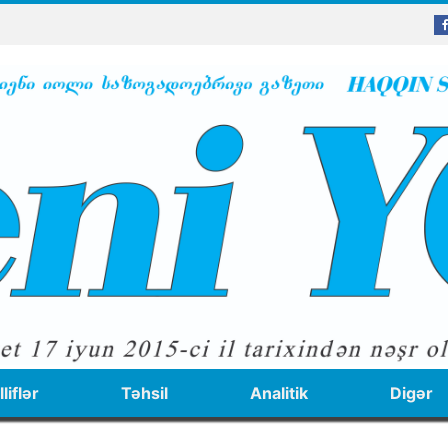
liflər
Təhsil
Analitik
Digər