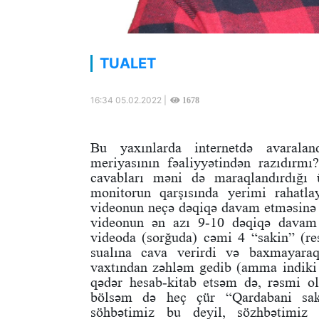
TUALET
16:34 05.02.2022 |
1678
Bu yaxınlarda internetdə avarala
meriyasının fəaliyyətindən razıdırmı?
cavabları məni də maraqlandırdığı
monitorun qarşısında yerimi rahatla
videonun neçə dəqiqə davam etməsinə 
videonun ən azı 9-10 dəqiqə davam 
videoda (sorğuda) cəmi 4 “sakin” (re
sualına cava verirdi və baxmayaraq
vaxtından zəhləm gedib (amma indiki 
qədər hesab-kitab etsəm də, rəsmi ol
bölsəm də heç çür “Qardabani saki
söhbətimiz bu deyil, sözhbətimiz 