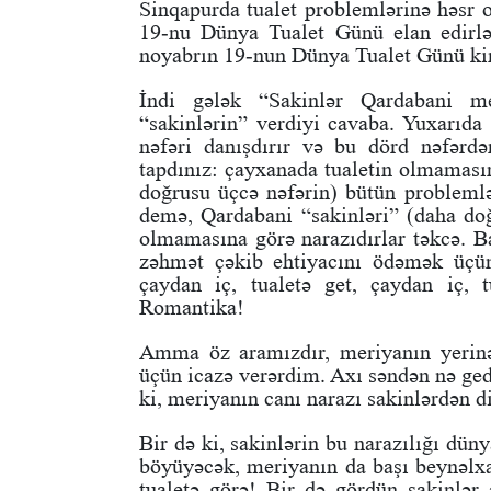
Sinqapurda tualet problemlərinə həsr 
19-nu Dünya Tualet Günü elan edirl
noyabrın 19-nun Dünya Tualet Günü ki
İndi gələk “Sakinlər Qardabani mer
“sakinlərin” verdiyi cavaba. Yuxarıd
nəfəri danışdırır və bu dörd nəfər
tapdınız: çayxanada tualetin olmaması
doğrusu üçcə nəfərin) bütün problemlər
demə, Qardabani “sakinləri” (daha do
olmamasına görə narazıdırlar təkcə. Ba
zəhmət çəkib ehtiyacını ödəmək üçü
çaydan iç, tualetə get, çaydan iç,
Romantika!
Amma öz aramızdır, meriyanın yerin
üçün icazə verərdim. Axı səndən nə ged
ki, meriyanın canı narazı sakinlərdən d
Bir də ki, sakinlərin bu narazılığı dün
böyüyəcək, meriyanın da başı beynəlx
tualetə görə! Bir də gördün sakinlər