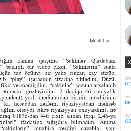
Müəlliflər
ndığım zaman qarşıma “Sakinlər Qardabani
X
” başlıqlı bir video çıxdı. “Sakinlərin” suala
 üçün tez özümə bir yekə fincan çay süzüb,
yıb “play” işarəsinin üzərinə tıkladım. Düzü,
202
ÜÇ
fikir verməmişdim, “sakinlər” sözünə arxalanıb
etməsini gözləyirdim. 2 dəqiqə 46 saniyəlik
spondent) yerli medialardan birinin müxbirinin
202
BE
 ki, hesabdan zəifəm, riyaziyyatdan məktəb
ağlım olsaydı təkcə riyaziyyatı oxuyardım), nə
araq 81876-dan 4-ü çıxıb alınan fərqi 2,46-ya
202
ÖZ
nləri” ifadəsinə sığışdıra bilmədim. Amma
“sakinlərin” müxbirə verdiyi cavabla, yəni