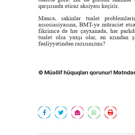
qarşısında etiraz aksiyası keçirir.
Məncə, sakinlər tualet problemlər
assosiasiyasına, BMT-yə müraciət etsə
fikrimcə də hər çayxanada, hər parkda
tualet olsa yaxşı olar, ən azından
fəaliyyətindən razısınızmı?
© Müəllif hüquqları qorunur! Mətndən 