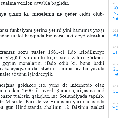
sualına verilən cavabla bağlıdır.
202
KO
İN
yə çıxım ki, məsələnin nə qədər ciddi olub-
NƏ
ansı funksiyanı yerinə yetirdiyini hamımız yaxşı
202
madan tualet haqqında bir neçə fakt qeyd etməklə
PU
202
 fransız sözü
tualet
1681-ci ildə işlədilməyə
ET
n güzgülü və qutulu kiçik stol; zahiri görkəm,
, geyim mənalarını ifadə edib ki, buna bədii
202
mizdə ayaqyolu da işlədilir, amma biz bu yazıda
GÜ
ualet sözünü işlədəcəyik.
TƏ
ndığına gəldikdə isə, yenə də internetdə olan
202
tin eradan 2600 il əvvəl Şumer çariçasına aid
ÖL
ənzər tualetin qalıqları isə Şotlandiyada tapılıb.
tə Misirdə, Parisdə və Hindistan yarımadasında
202
u gün Hindistanda əhalinin 12 faizinin tualeti
YE