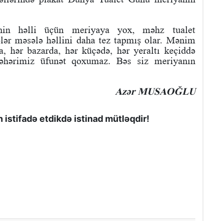
inin həlli üçün meriyaya yox, məhz tualet
lər məsələ həllini daha tez tapmış olar. Mənim
, hər bazarda, hər küçədə, hər yeraltı keçiddə
 şəhərimiz üfunət qoxumaz. Bəs siz meriyanın
Azər MUSAOĞLU
istifadə etdikdə istinad mütləqdir!