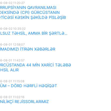
6-08-02 11:20:27
RRUPSİYANIN QAVRANILMASI
DEKSİNDƏ (CPI) GÜRCÜSTANIN
TİCƏSİ KƏSKİN ŞƏKİLDƏ PİSLƏŞİB
6-08-02 10:35:32
LSUZ TƏHSİL, AMMA BİR ŞƏRTLƏ...
6-08-01 12:58:07
İMADIMIZI İTİRƏN XƏBƏRLƏR
6-08-01 11:42:57
RCÜSTANDA 44 MİN XARİCİ TƏLƏBƏ
HSİL ALIR
6-08-01 11:15:08
ÜM – DÖRD HƏRFLİ HƏQİQƏT
6-08-01 11:02:16
NİLİKÇİ REJİSSORLARIMIZ