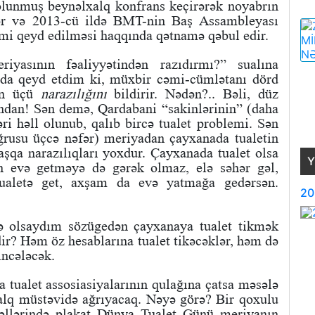
olunmuş beynəlxalq konfrans keçirərək noyabrın
ər və 2013-cü ildə BMT-nin Baş Assambleyası
mi qeyd edilməsi haqqında qətnamə qəbul edir.
iyasının fəaliyyətindən razıdırmı?” sualına
a da qeyd etdim ki, müxbir cəmi-cümlətanı dörd
dən üçü
narazılığını
bildirir. Nədən?.. Bəli, düz
ndan! Sən demə, Qardabani “sakinlərinin” (daha
i həll olunub, qalıb bircə tualet problemi. Sən
ğrusu üçcə nəfər) meriyadan çayxanada tualetin
şqa narazılıqları yoxdur. Çayxanada tualet olsa
Y
n evə getməyə də gərək olmaz, elə səhər gəl,
 tualetə get, axşam da evə yatmağa gedərsən.
20
ə olsaydım sözügedən çayxanaya tualet tikmək
ir? Həm öz hesablarına tualet tikəcəklər, həm də
incələcək.
ya tualet assosiasiyalarının qulağına çatsa məsələ
alq müstəvidə ağrıyacaq. Nəyə görə? Bir qoxulu
 əllərində plakat Dünya Tualet Günü meriyanın