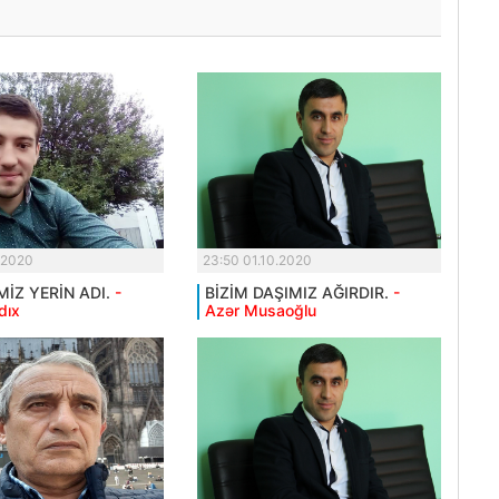
.2020
23:50 01.10.2020
MİZ YERİN ADI.
-
BİZİM DAŞIMIZ AĞIRDIR.
-
dıx
Azər Musaoğlu