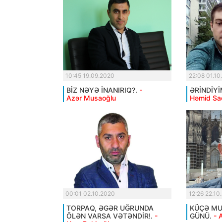
10:45 19.09.2020
22:08 01.10
BİZ NƏYƏ İNANIRIQ?.
-
ƏRİNDİYİ
Azər Musaoğlu
Həmid Sa
00:01 02.10.2020
12:26 22.10
TORPAQ, ƏGƏR UĞRUNDA
KÜÇƏ MUS
ÖLƏN VARSA VƏTƏNDİR!.
-
GÜNÜ.
- 