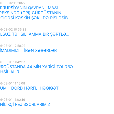
6-08-02 11:20:27
RRUPSİYANIN QAVRANILMASI
DEKSİNDƏ (CPI) GÜRCÜSTANIN
TİCƏSİ KƏSKİN ŞƏKİLDƏ PİSLƏŞİB
6-08-02 10:35:32
LSUZ TƏHSİL, AMMA BİR ŞƏRTLƏ...
6-08-01 12:58:07
İMADIMIZI İTİRƏN XƏBƏRLƏR
6-08-01 11:42:57
RCÜSTANDA 44 MİN XARİCİ TƏLƏBƏ
HSİL ALIR
6-08-01 11:15:08
ÜM – DÖRD HƏRFLİ HƏQİQƏT
6-08-01 11:02:16
NİLİKÇİ REJİSSORLARIMIZ