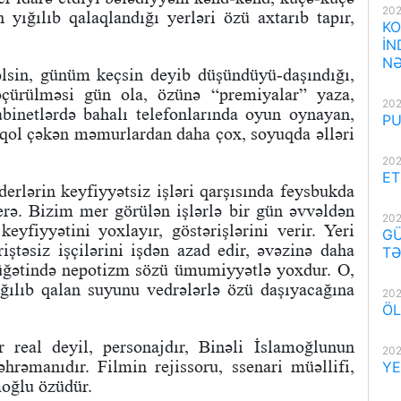
202
n yığılıb qalaqlandığı yerləri özü axtarıb tapır,
KO
İN
NƏ
lsin, günüm keçsin deyib düşündüyü-daşındığı,
köçürülməsi gün ola, özünə “premiyalar” yaza,
202
binetlərdə bahalı telefonlarında oyun oynayan,
PU
lə qol çəkən məmurlardan daha çox, soyuqda əlləri
202
ET
erlərin keyfiyyətsiz işləri qarşısında feysbukda
rə. Bizim mer görülən işlərlə bir gün əvvəldən
202
yfiyyətini yoxlayır, göstərişlərini verir. Yeri
GÜ
riştəsiz işçilərini işdən azad edir, əvəzinə daha
TƏ
 lüğətində nepotizm sözü ümumiyyətlə yoxdur. O,
ığılıb qalan suyunu vedrələrlə özü daşıyacağına
202
ÖL
 real deyil, personajdır, Binəli İslamoğlunun
202
rəmanıdır. Filmin rejissoru, ssenari müəllifi,
YE
moğlu özüdür.