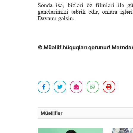
Sonda isə, bizləri öz filmləri ilə
gənclərimizi təbrik edir, onlara işlər
Davamı gəlsin.
© Müəllif hüquqları qorunur! Mətndən 
Müəlliflər