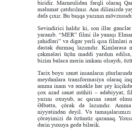
biridir. Marneulidən fərqli olaraq Q
məlumat çatdırılmır. Ana dilimizdə ya
dəfə çıxır. Bu başqa yazının mövzusudu
Sevindirici haldır ki, son illər gənc
yaranıb. “MER” filmi ilə yanaşı Elma
şəhidləri” və digər yerli qısa filmləri
dəstək durmaq lazımdır. Kimlərəsə 
çəkmələri üçün maddi yardım edilsə
bizim balaca merin imkanı olsaydı, özü
Tarix boyu sənət insanların şüurlarında
meydanlara transformasiya olaraq inq
amma inam və əməklə hər şey kiçikdən
çox azad sənət mühiti – ədəbiyyat, fil
yazını oxuyub, ac qarına sənət olmur
Əlbəttə, çörək də lazımdır. Amm
niyyətindən deyil. Və tamaşalarımız
çörəyimizi də özümüz qazanaq. Yoxsa
dərin yuxuya gedə bilərik.