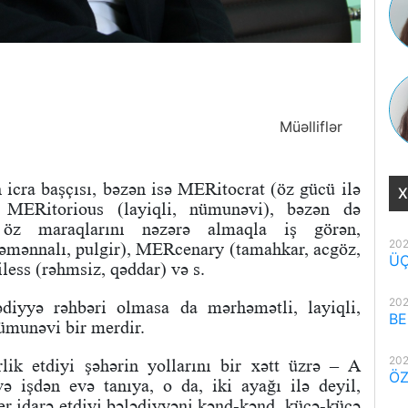
Müəlliflər
 icra başçısı, bəzən isə MERitocrat (öz gücü ilə
X
 MERitorious (layiqli, nümunəvi), bəzən də
öz maraqlarını nəzərə almaqla iş görən,
202
təmənnalı, pulgir), MERcenary (tamahkar, acgöz,
ÜÇ
ess (rəhmsiz, qəddar) və s.
202
iyyə rəhbəri olmasa da mərhəmətli, layiqli,
BE
nümunəvi bir merdir.
202
ik etdiyi şəhərin yollarını bir xətt üzrə – A
ÖZ
ə işdən evə tanıya, o da, iki ayağı ilə deyil,
er idarə etdiyi bələdiyyəni kənd-kənd, küçə-küçə