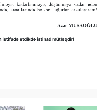
 gülməyə, kədərlənməyə, düşünməyə vadar edən
ində, sənətlərində bol-bol uğurlar arzulayıram!
Azər MUSAOĞLU
istifadə etdikdə istinad mütləqdir!