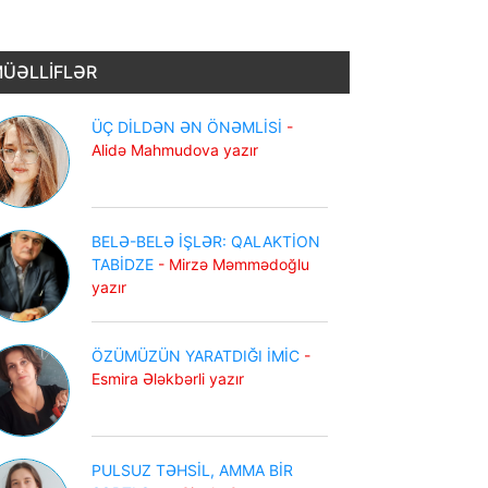
ÜƏLLİFLƏR
ÜÇ DİLDƏN ƏN ÖNƏMLİSİ
-
Alidə Mahmudova yazır
BELƏ-BELƏ İŞLƏR: QALAKTİON
TABİDZE
- Mirzə Məmmədoğlu
yazır
ÖZÜMÜZÜN YARATDIĞI İMİC
-
Esmira Ələkbərli yazır
PULSUZ TƏHSİL, AMMA BİR