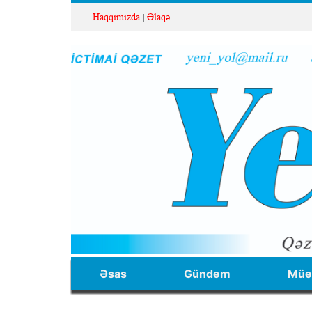
Haqqımızda
Əlaqə
Əsas
Gündəm
Müəl