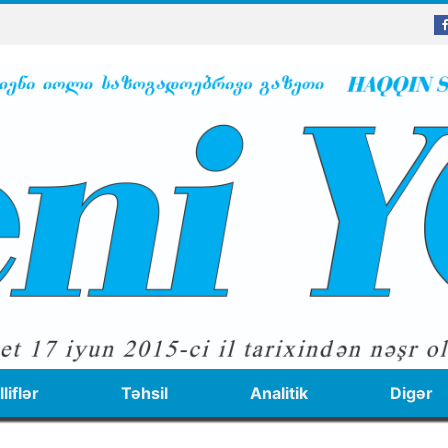
liflər
Təhsil
Analitik
Digər