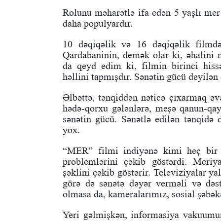
Rolunu məharətlə ifa edən 5 yaşlı mer
daha populyardır.
10 dəqiqəlik və 16 dəqiqəlik filmdə
Qardabaninin, demək olar ki, əhalini n
da qeyd edim ki, filmin birinci hiss
həllini tapmışdır. Sənətin gücü deyilən 
Əlbəttə, tənqiddən nəticə çıxarmaq əv
hədə-qorxu gələnlərə, meşə qanun-qayd
sənətin gücü. Sənətlə edilən tənqidə 
yox.
“MER” filmi indiyənə kimi heç bir 
problemlərini çəkib göstərdi. Meriy
şəklini çəkib göstərir. Televiziyalar y
görə də sənətə dəyər verməli və dəst
olmasa da, kameralarımız, sosial şəbək
Yeri gəlmişkən, informasiya vakuumu