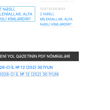
13:07 02.04.2023
Z NƏSLİ,
MİLENİALLAR, ALFA
NƏSLİ KİMLƏRDİR?
ENI YOL QƏZETININ PDF NÖMRƏLƏRI
26-CI İL № 12 (252) 30 İYUN