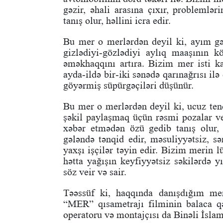
gəzir, əhali arasına çıxır, problemləri
tanış olur, həllini icra edir.
Bu mer o merlərdən deyil ki, ayım gə
gizlədiyi-gözlədiyi aylıq maaşının 
əməkhaqqını artıra. Bizim mer isti ka
ayda-ildə bir-iki sənədə qarınağrısı i
göyərmiş süpürgəçiləri düşünür.
Bu mer o merlərdən deyil ki, ucuz tend
şəkil paylaşmaq üçün rəsmi pozalar ve
xəbər etmədən özü gedib tanış olur, ke
gələndə tənqid edir, məsuliyyətsiz, sə
yaxşı işçilər təyin edir. Bizim merin
hətta yağışın keyfiyyətsiz səkilərdə y
söz veir və sair.
Təəssüf ki, haqqında danışdığım mer
“MER” qısametrajı filminin balaca qəh
operatoru və montajçısı da Binəli İsla