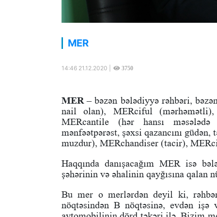
MER
14:46 21.12.2020 |
3750
MER
– bəzən bələdiyyə rəhbəri, bəzən
nail olan), MERciful (mərhəmətli),
MERcantile (hər hansı məsələdə 
mənfəətpərəst, şəxsi qazancını güdən, 
muzdur), MERchandiser (tacir), MERcil
Haqqında danışacağım MER isə bələd
şəhərinin və əhalinin qayğısına qalan 
Bu mer o merlərdən deyil ki, rəhbərl
nöqtəsindən B nöqtəsinə, evdən işə v
avtomobilinin dörd təkəri ilə. Bizim m