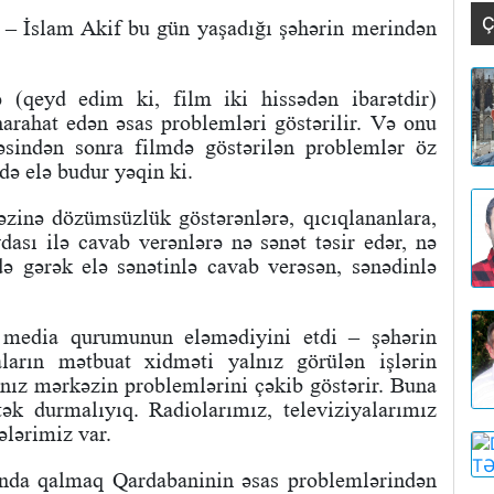
Ç
 – İslam Akif bu gün yaşadığı şəhərin merindən
 (qeyd edim ki, film iki hissədən ibarətdir)
arahat edən əsas problemləri göstərilir. Və onu
əsindən sonra filmdə göstərilən problemlər öz
də elə budur yəqin ki.
əzinə dözümsüzlük göstərənlərə, qıcıqlananlara,
ası ilə cavab verənlərə nə sənət təsir edər, nə
də gərək elə sənətinlə cavab verəsən, sənədinlə
media qurumunun eləmədiyini etdi – şəhərin
aların mətbuat xidməti yalnız görülən işlərin
alnız mərkəzin problemlərini çəkib göstərir. Buna
ək durmalıyıq. Radiolarımız, televiziyalarımız
ələrimiz var.
nda qalmaq Qardabaninin əsas problemlərindən