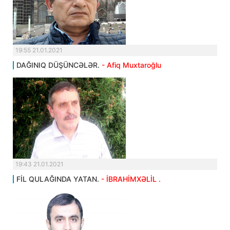
19:55 21.01.2021
DAĞINIQ DÜŞÜNCƏLƏR.
- Afiq Muxtaroğlu
19:43 21.01.2021
FİL QULAĞINDA YATAN.
- İBRAHİMXƏLİL .