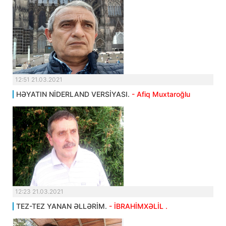
12:51 21.03.2021
HƏYATIN NİDERLAND VERSİYASI.
- Afiq Muxtaroğlu
12:23 21.03.2021
TEZ-TEZ YANAN ƏLLƏRİM.
- İBRAHİMXƏLİL .