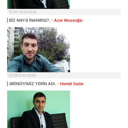
10:45 19.09.2020
BİZ NƏYƏ İNANIRIQ?.
- Azər Musaoğlu
22:08 01.10.2020
ƏRİNDİYİMİZ YERİN ADI.
- Həmid Sadıx