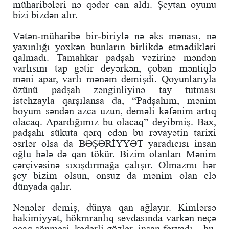
müharibələri nə qədər can aldı. Şeytan oyunu
bizi bizdən alır.
Vətən-müharibə bir-biriylə nə əks mənası, nə
yaxınlığı yoxkən bunların birlikdə etmədikləri
qalmadı. Tamahkar padşah vəzirinə məndən
varlısını tap gətir deyərkən, çoban məntiqlə
məni apar, varlı mənəm demişdi. Qoyunlarıyla
özünü padşah zənginliyinə tay tutması
istehzayla qarşılansa da, “Padşahım, mənim
boyum səndən azca uzun, deməli kəfənim artıq
olacaq. Apardığımız bu olacaq” deyibmiş. Bax,
padşahı sükuta qərq edən bu rəvayətin tarixi
əsrlər olsa da BƏŞƏRİYYƏT yaradıcısı insan
oğlu hələ də qan tökür. Bizim olanları Mənim
çərçivəsinə sıxışdırmağa çalışır. Olmazmı hər
şey bizim olsun, onsuz da mənim olan elə
dünyada qalır.
Nənələr demiş, dünya qan ağlayır. Kimlərsə
hakimiyyət, hökmranlıq sevdasında varkən neçə
ocaq sönməsi, kədərli gözlər, insan fəryadı – bu,