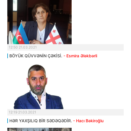
12:50 21.03.2021
BÖYÜK QÜVVƏNİN ÇƏKİSİ.
- Esmira Ələkbərli
12:19 21.03.2021
HƏR YAXŞILIQ BİR SƏDƏQƏDİR.
- Hacı Bəkiroğlu