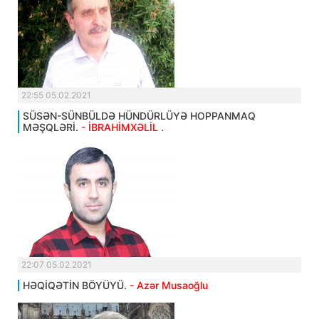
22:55 05.02.2021
SÜSƏN-SÜNBÜLDƏ HÜNDÜRLÜYƏ HOPPANMAQ
MƏŞQLƏRİ.
- İBRAHİMXƏLİL .
22:07 05.02.2021
HƏQİQƏTİN BÖYÜYÜ.
- Azər Musaoğlu