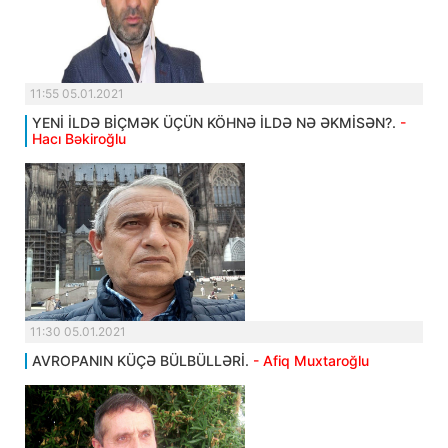
11:55 05.01.2021
YENİ İLDƏ BİÇMƏK ÜÇÜN KÖHNƏ İLDƏ NƏ ƏKMİSƏN?.
-
Hacı Bəkiroğlu
11:30 05.01.2021
AVROPANIN KÜÇƏ BÜLBÜLLƏRİ.
- Afiq Muxtaroğlu