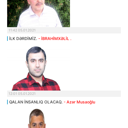
11:42 05.01.2021
İLK DƏRDİMİZ.
- İBRAHİMXƏLİL .
12:01 05.01.2021
QALAN İNSANLIQ OLACAQ.
- Azər Musaoğlu