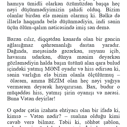
hamıya ümidli olarkən özümüzdən başqa heç
nəyi düşünmədiyimizin şahidi olduq. Bizim
olanlar birdən elə mənim olarmış ki. Bəlkə də
illərlə haqqında belə düşünmədiyin, indi sənin
üçün ölüm-qalım nəticəsində imiş sən demə.
Bəzən cılız, diqqətdən kənarda olan bir gəncin
ağlasığmaz qəhrəmanlığı dastan yaradır.
Dağında, meşəsində gəzərkən, suyunu içib,
havasını udarkən, dünya mənim deyərkən
gözləmədiyin halda başın üstünü alan qara bulud
içindəki yatmış MƏNİ oyadır və hiss edirsən ki,
sənin varlığın elə bizim olanla ölçülürmuş –
ölərəm, amma BİZİM olan heç nəyi yağıya
vermərəm deyərək hayqırırsan. Bax, budur o
müqəddəs hiss, yatmış şirin oyanışı və nərəsi.
Buna Vətən deyirlər!
O qədər çətin izahata ehtiyacı olan bir ifadə ki,
kimsə – Vətən nədir? – sualına olduğu kimi
cavab verə
bilməz. Təbii ki, söhbət şablon,