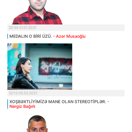
20:59 21.01.2021
MEDALIN O BİRİ ÜZÜ.
- Azər Musaoğlu
22:12 05.02.2021
XOŞBƏXTLİYİMİZƏ MANE OLAN STEREOTİPLƏR.
-
Nərgiz Bağırlı