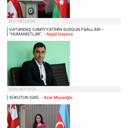
21:17 06.11.2020
VƏTƏNDAŞ CƏMİYYƏTİNİN SUSQUN FƏALLARI –
“HUMANİSTLƏR”.
- Aygül İsayeva
22:00 06.11.2020
SÜKUTUN SƏSİ.
- Azər Musaoğlu