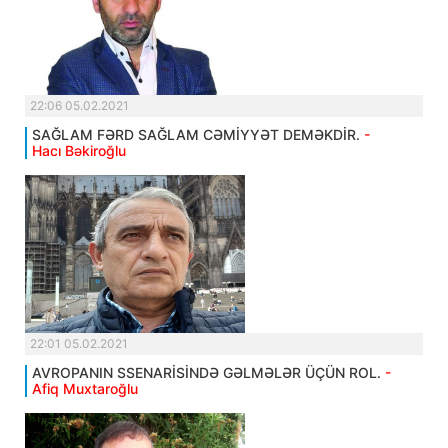
22:06 05.02.2021
SAĞLAM FƏRD SAĞLAM CƏMİYYƏT DEMƏKDİR.
-
Hacı Bəkiroğlu
22:01 05.02.2021
AVROPANIN SSENARİSİNDƏ GƏLMƏLƏR ÜÇÜN ROL.
-
Afiq Muxtaroğlu