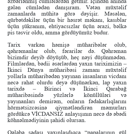
əzbərlənmiş cümlələrdən getmir. İçindən anında
gələn cümlədən danışıram. Vətən müxtəlif
zamanlarda mühitə görə dəyişir. Məsələn,
qürbətdəkilər üçün bir həsrət məkanı, kasıblar
üçün şükranım, ehtiyacsızlar üçün ərazi, bəlkə
pis təsvir oldu, amma gördüyümüz budur.
Tarix varkən həmişə müharibələr olub,
qəhrəmanlar olub, fərarilər də. Qəhrəman
bizimdir deyib döyüşüb, heç nəyi düşünmədən.
Filmlərdən, bədii əsərlərdən yaxın tariximizin –
İkinci Dünya müharibəsi zamanı müxtəlif
yollarla müharibədən yayınan insanların vicdanı
necə rahat olurdu deyə düşünərkən, lap yaxın
tarixdə – Birinci və İkinci Qarabağ
müharibəsində yüzlərlə könüllüləri və
yayınanları demirəm, onların
fədakarlıqlarını
hörmətsizcəsinə qiymətləndirən məmurları
gördükcə VİCDANSIZ anlayışının necə də əbədi
köhnəlmədiyinin şahidi olursan.
Qələbə sədası yaxınlaşdıqca “papalarının gül