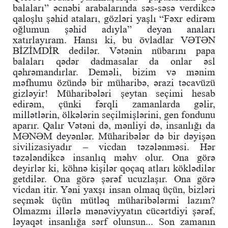
balaları” əcnəbi arabalarında səs-səsə verdikcə
qaloşlu şəhid ataları, gözləri yaşlı “Fəxr edirəm
oğlumun şəhid adıyla” deyən anaları
xatırlayıram. Hansı ki, bu övladlar VƏTƏN
BİZİMDİR dedilər. Vətənin nübarını papa
balaları qədər dadmasalar da onlar əsl
qəhrəmandırlar. Deməli, bizim və mənim
məfhumu özündə bir müharibə, ərazi təcavüzü
gizləyir! Müharibələri şeytan seçimi hesab
edirəm, çünki fərqli zamanlarda gəlir,
millətlərin, ölkələrin seçilmişlərini, gen fondunu
aparır. Qalır Vətəni də, mənliyi də, insanlığı da
MƏNƏM deyənlər. Müharibələr də bir dəyişən
sivilizasiyadır – vicdan təzələnməsi. Hər
təzələndikcə insanlıq məhv olur. Ona görə
deyirlər ki, köhnə kişilər qoçaq atları köklədilər
getdilər. Ona görə şərəf ucuzlaşır. Ona görə
vicdan itir. Yəni yaxşı insan olmaq üçün, bizləri
seçmək üçün mütləq müharibələrmi lazım?
Olmazmı illərlə mənəviyyatın cücərtdiyi şərəf,
ləyaqət insanlığa sərf olunsun... Son zamanın