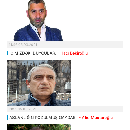
11:46 05.03.2021
İÇİMİZDƏKİ DUYĞULAR.
- Hacı Bəkiroğlu
11:51 05.03.2021
ASLANLIĞIN POZULMUŞ QAYDASI.
- Afiq Muxtaroğlu