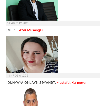
14:46 21.12.2020
MER.
- Azər Musaoğlu
11:47 05.01.2021
DÜNYAYA ONLAYN SƏYAHƏT.
- Lətafət Kərimova