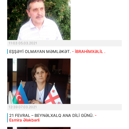
11:03 05.03.2021
EŞŞƏYİ OLMAYAN MƏMLƏKƏT.
- İBRAHİMXƏLİL .
12:39 07.03.2021
21 FEVRAL – BEYNƏLXALQ ANA DİLİ GÜNÜ.
-
Esmira Ələkbərli