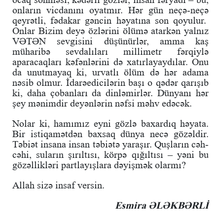
onların vicdanını oyatmır. Hər gün neçə-neçə
qeyrətli, fədakar gəncin həyatına son qoyulur.
Onlar Bizim deyə özlərini ölümə atarkən yalnız
VƏTƏN sevgisini düşünürlər, amma kaş
müharibə sevdalıları millimetr fərqiylə
aparacaqları kəfənlərini də xatırlayaydılar. Onu
da unutmayaq ki, urvatlı ölüm də hər adama
nəsib olmur. İdarəedicilərin başı o qədər qarışıb
ki, daha çobanları da dinləmirlər. Dünyanı hər
şey mənimdir deyənlərin nəfsi məhv edəcək.
Nolar ki, hamımız eyni gözlə baxardıq həyata.
Bir istiqamətdən baxsaq dünya necə gözəldir.
Təbiət insana insan təbiətə yaraşır. Quşların cəh-
cəhi, suların şırıltısı, körpə qığıltısı – yəni bu
gözəllikləri partlayışlara dəyişmək olarmı?
Allah sizə insaf versin.
Esmira ƏLƏKBƏRLİ