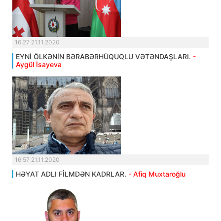
16:27 21.11.2020
EYNİ ÖLKƏNİN BƏRABƏRHÜQUQLU VƏTƏNDAŞLARI.
-
Aygül İsayeva
16:57 21.11.2020
HƏYAT ADLI FİLMDƏN KADRLAR.
- Afiq Muxtaroğlu