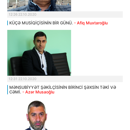
12:26 22.10.2020
KÜÇƏ MUSİQİÇİSİNİN BİR GÜNÜ.
- Afiq Muxtaroğlu
12:31 22.10.2020
MƏNSUBİYYƏT ŞƏKİLÇİSİNİN BİRİNCİ ŞƏXSİN TƏKİ VƏ
CƏMİ.
- Azər Musaoğlu