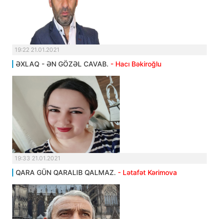
19:22 21.01.2021
ƏXLAQ - ƏN GÖZƏL CAVAB.
- Hacı Bəkiroğlu
19:33 21.01.2021
QARA GÜN QARALIB QALMAZ.
- Lətafət Kərimova