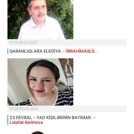
11:13 20.02.2021
QARANLIQLARA ELEGİYA.
- İBRAHİMXƏLİL .
10:28 05.03.2021
23 FEVRAL – YAD KİŞİLƏRİNİN BAYRAMI.
-
Lətafət Kərimova