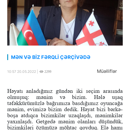
MƏN VƏ BİZ FƏRQLİ ÇƏRÇİVƏDƏ
Müəlliflər
10:57 20.05.2022 |
2299
Həyatı anladığmız gündən iki seçim arasında
olmuşuq: mənim və bizim. Hələ uşaq
təfəkkürümüzlə bağrımıza basdığımız oyuncağa
mənim, evimizə bizim dedik. Həyat bizi bərkə-
boşa atdıqca bizimkilər uzaqlaşdı, mənimkilər
yaxınlaşdı. Getgedə mənim olanları düşündük,
bizimkiləri özümüzə möhtac qoyduq. Elə hamı