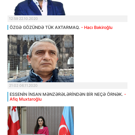
12:59 22.10.2020
ÖZGƏ GÖZÜNDƏ TÜK AXTARMAQ.
- Hacı Bəkiroğlu
21:02 06.11.2020
ESSENİN İNSAN MƏNZƏRƏLƏRİNDƏN BİR NEÇƏ ÖRNƏK.
-
Afiq Muxtaroğlu