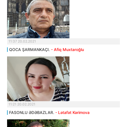
11:37 20.02.2021
QOCA ŞARMANKAÇI.
- Afiq Muxtaroğlu
11:21 20.02.2021
FASONLU ƏDƏBAZLAR.
- Lətafət Kərimova