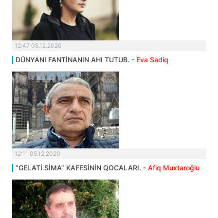
12:47 05.12.2020
DÜNYANI FANTİNANIN AHI TUTUB.
- Eva Sadiq
12:11 05.12.2020
“GELATİ SİMA” KAFESİNİN QOCALARI.
- Afiq Muxtaroğlu