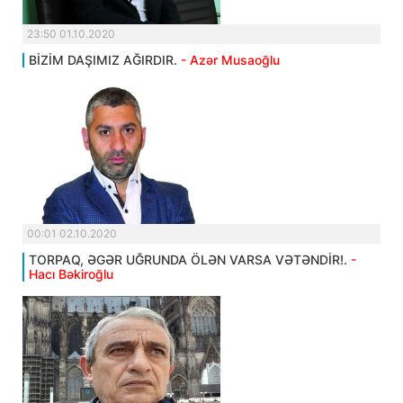
23:50 01.10.2020
BİZİM DAŞIMIZ AĞIRDIR.
- Azər Musaoğlu
00:01 02.10.2020
TORPAQ, ƏGƏR UĞRUNDA ÖLƏN VARSA VƏTƏNDİR!.
-
Hacı Bəkiroğlu