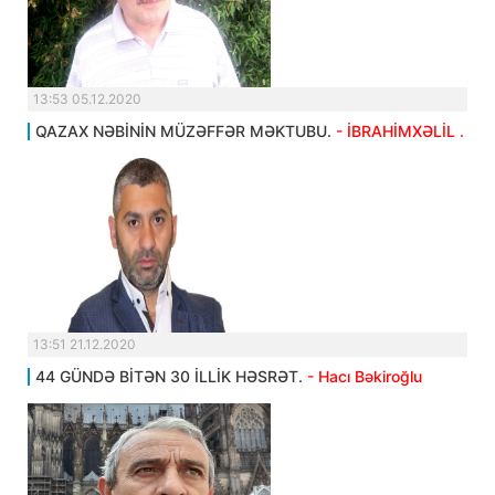
13:53 05.12.2020
QAZAX NƏBİNİN MÜZƏFFƏR MƏKTUBU.
- İBRAHİMXƏLİL .
13:51 21.12.2020
44 GÜNDƏ BİTƏN 30 İLLİK HƏSRƏT.
- Hacı Bəkiroğlu