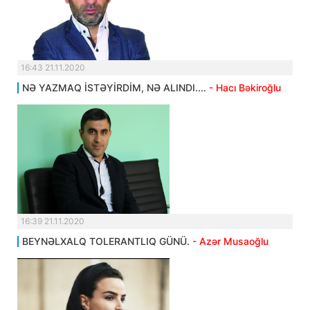
16:43 21.11.2020
NƏ YAZMAQ İSTƏYİRDİM, NƏ ALINDI....
- Hacı Bəkiroğlu
16:39 21.11.2020
BEYNƏLXALQ TOLERANTLIQ GÜNÜ.
- Azər Musaoğlu