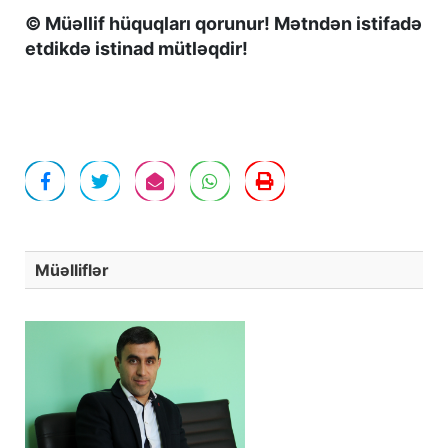
© Müəllif hüquqları qorunur! Mətndən istifadə
etdikdə istinad mütləqdir!
Müəlliflər