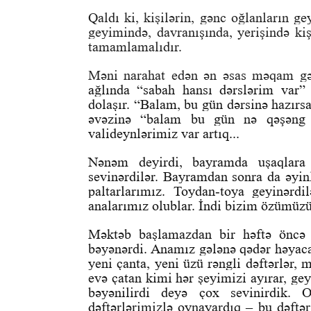
Qaldı ki, kişilərin, gənc oğlanların g
geyimində, davranışında, yerişində kiş
tamamlamalıdır.
Məni narahat edən ən əsas məqam gən
ağlında “sabah hansı dərslərim var
dolaşır. “Balam, bu gün dərsinə hazırs
əvəzinə “balam bu gün nə qəşəng g
valideynlərimiz var artıq...
Nənəm deyirdi, bayramda uşaqlara t
sevinərdilər. Bayramdan sonra da əyinl
paltarlarımız. Toydan-toya geyinərd
analarımız olublar. İndi bizim özümüz
Məktəb başlamazdan bir həftə öncə a
bəyənərdi. Anamız gələnə qədər həyacan
yeni çanta, yeni üzü rəngli dəftərlər,
evə çatan kimi hər şeyimizi ayırar, gey
bəyənilirdi deyə çox sevinirdik.
dəftərlərimizlə oynayardıq – bu dəftər