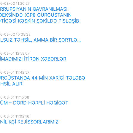
6-08-02 11:20:27
RRUPSİYANIN QAVRANILMASI
DEKSİNDƏ (CPI) GÜRCÜSTANIN
TİCƏSİ KƏSKİN ŞƏKİLDƏ PİSLƏŞİB
6-08-02 10:35:32
LSUZ TƏHSİL, AMMA BİR ŞƏRTLƏ...
6-08-01 12:58:07
İMADIMIZI İTİRƏN XƏBƏRLƏR
6-08-01 11:42:57
RCÜSTANDA 44 MİN XARİCİ TƏLƏBƏ
HSİL ALIR
6-08-01 11:15:08
ÜM – DÖRD HƏRFLİ HƏQİQƏT
6-08-01 11:02:16
NİLİKÇİ REJİSSORLARIMIZ