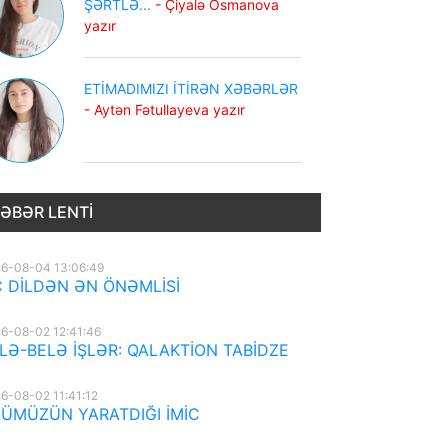
ŞƏRTLƏ...
- Çiyalə Osmanova
yazır
ETİMADIMIZI İTİRƏN XƏBƏRLƏR
- Aytən Fətullayeva yazır
ƏBƏR LENTI
6-08-04 13:06:49
 DİLDƏN ƏN ÖNƏMLİSİ
6-08-02 12:41:46
LƏ-BELƏ İŞLƏR: QALAKTİON TABİDZE
6-08-02 11:41:12
ÜMÜZÜN YARATDIĞI İMİC