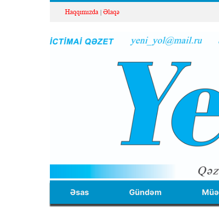
Haqqımızda
Əlaqə
Əsas
Gündəm
Müəl