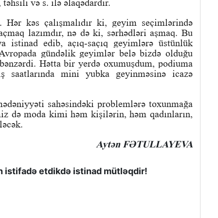
təhsili və s. ilə əlaqədardır.
Hər kəs çalışmalıdır ki, geyim seçimlərində
açmaq lazımdır, nə də ki, sərhədləri aşmaq. Bu
a istinad edib, açıq-saçıq geyimlərə üstünlük
, Avropada gündəlik geyimlər belə bizdə olduğu
ə bənzərdi. Hətta bir yerdə oxumuşdum, podiuma
ş saatlarında mini yubka geyinməsinə icazə
 mədəniyyəti sahəsindəki problemlərə toxunmağa
iz də moda kimi həm kişilərin, həm qadınların,
ləcək.
Aytən FƏTULLAYEVA
istifadə etdikdə istinad mütləqdir!