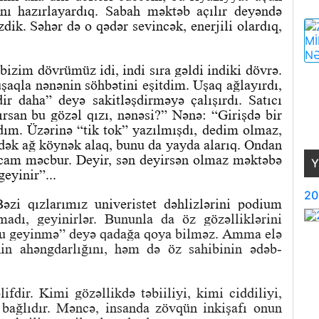
ını hazırlayardıq. Sabah məktəb açılır deyəndə
ik. Səhər də o qədər sevincək, enerjili olardıq,
bizim dövrümüz idi, indi sıra gəldi indiki dövrə.
şaqla nənənin söhbətini eşitdim. Uşaq ağlayırdı,
ir daha” deyə sakitləşdirməyə çalışırdı. Satıcı
rsan bu gözəl qızı, nənəsi?” Nənə: “Girişdə bir
ım. Üzərinə “tik tok” yazılmışdı, dedim olmaz,
ək ağ köynək alaq, bunu da yayda alarıq. Ondan
acam məcbur. Deyir, sən deyirsən olmaz məktəbə
Y
eyinir”...
20
Bəzi qızlarımız univeristet dəhlizlərini podium
madı, geyinirlər. Bununla da öz gözəlliklərini
nu geyinmə” deyə qadağa qoya bilməz. Amma elə
in ahəngdarlığını, həm də öz sahibinin ədəb-
ifdir. Kimi gözəllikdə təbiiliyi, kimi ciddiliyi,
 bağlıdır. Məncə, insanda zövqün inkişafı onun