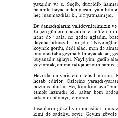
yaxşıdır və s. Seçib, düzəldib hamıs
bacımla həyacandan gecəni yata bilməzd
heç inanmazdılar ki, biz yatmamışıq.
Bu danışdıqlarım valideynlərimizin və 
Keçən günlərdə bazarda təsadüfən bir u
nənə də “bala, nə qədər ağladın, bəsd
dayana bilməyib soruşdu: “Niyə ağladı
köynək gördü, dedi alaq, mən də almad
onu məktəbə geyinə bilməyəcəksən, ged
buyanadır ağlayır. Neyliyim, gedib al
geyinmək, amma rəfiqələrimin hamısı g
Hazırda univeristetdə təhsil alıram. 
hesab edirlər.
Özlərinə yaraşdı-yaraş
pozmuş olurlar. Heç kim kimsəyə “bu
etmək lazımdır ki, paltar həm bədən
ərkanını nümayiş etdirsin.
İnsanların gözəlliyə münasibəti müxtəl
kimi də sadəliyi sevir. Geyim zövqlə