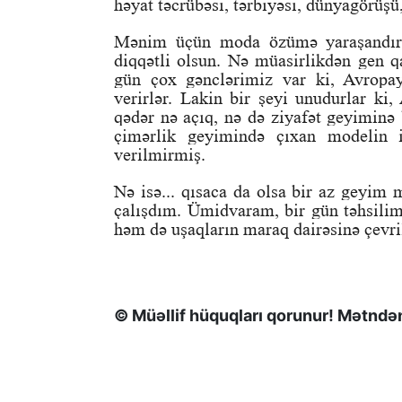
həyat təcrübəsi, tərbiyəsi, dünyagörüşü, 
Mənim üçün moda özümə yaraşandır. 
diqqətli olsun. Nə müasirlikdən gen q
gün çox gənclərimiz var ki, Avropay
verirlər. Lakin bir şeyi unudurlar ki
qədər nə açıq, nə də ziyafət geyimin
çimərlik geyimində çıxan modelin i
verilmirmiş.
Nə isə... qısaca da olsa bir az geyim
çalışdım. Ümidvaram, bir gün təhsilim
həm də uşaqların maraq dairəsinə çevri
© Müəllif hüquqları qorunur! Mətndən 