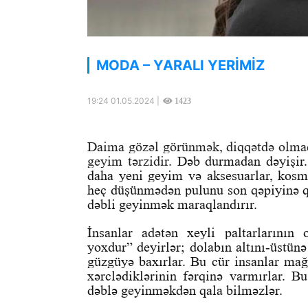
MODA – YARALI YERİMİZ
19:24 01.05.2024 |
1423
Daima gözəl görünmək, diqqətdə olmaq 
geyim tərzidir.
Dəb durmadan dəyişir. 
daha yeni geyim və aksesuarlar, kosme
heç düşünmədən pulunu son qəpiyinə qə
dəbli geyinmək maraqlandırır.
İnsanlar adətən xeyli paltarlarını
yoxdur” deyirlər; dolabın altını-üstünə
güzgüyə baxırlar. Bu cür insanlar mağa
xərclədiklərinin fərqinə varmırlar. 
dəblə geyinməkdən qala bilməzlər.