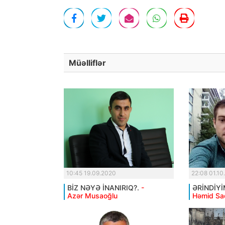
Müəlliflər
10:45 19.09.2020
22:08 01.10
BİZ NƏYƏ İNANIRIQ?.
-
ƏRİNDİYİ
Azər Musaoğlu
Həmid Sa