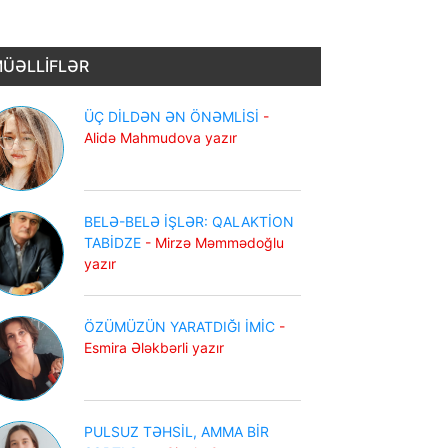
ÜƏLLİFLƏR
ÜÇ DİLDƏN ƏN ÖNƏMLİSİ
-
Alidə Mahmudova yazır
BELƏ-BELƏ İŞLƏR: QALAKTİON
TABİDZE
- Mirzə Məmmədoğlu
yazır
ÖZÜMÜZÜN YARATDIĞI İMİC
-
Esmira Ələkbərli yazır
PULSUZ TƏHSİL, AMMA BİR