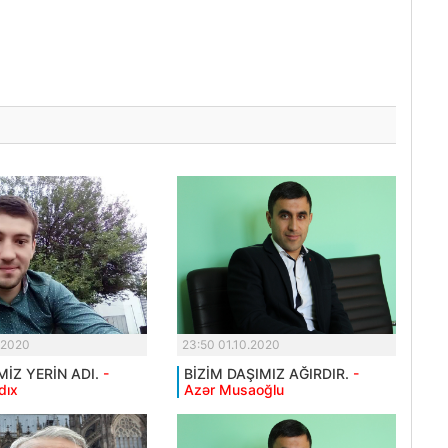
.2020
23:50 01.10.2020
MİZ YERİN ADI.
-
BİZİM DAŞIMIZ AĞIRDIR.
-
dıx
Azər Musaoğlu