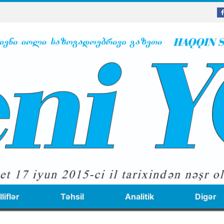
liflər
Təhsil
Analitik
Digər