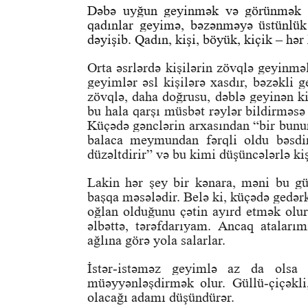
Dəbə uyğun geyinmək və görünmək ar
qadınlar geyimə, bəzənməyə üstünlük 
dəyişib. Qadın, kişi, böyük, kiçik – hər
Orta əsrlərdə kişilərin zövqlə geyinmə
geyimlər əsl kişilərə xasdır, bəzəkli
zövqlə, daha doğrusu, dəblə geyinən ki
bu hala qarşı müsbət rəylər bildirməsə
Küçədə gənclərin arxasından “bir bunun ə
balaca meymundan fərqli oldu bəsdir
düzəltdirir” və bu kimi düşüncələrlə kiş
Lakin hər şey bir kənara, məni bu g
başqa məsələdir. Belə ki, küçədə gedər
oğlan olduğunu çətin ayırd etmək olur
əlbəttə, tərəfdarıyam. Ancaq ataları
ağlına görə yola salarlar.
İstər-istəməz geyimlə az da olsa i
müəyyənləşdirmək olur. Güllü-çiçəkli
olacağı adamı düşündürər.