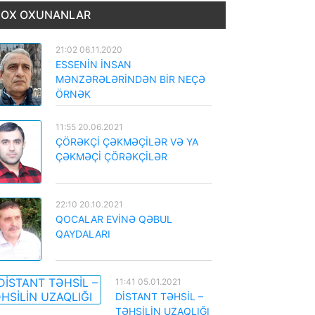
OX OXUNANLAR
21:02 06.11.2020
ESSENİN İNSAN
MƏNZƏRƏLƏRİNDƏN BİR NEÇƏ
ÖRNƏK
11:55 20.06.2021
ÇÖRƏKÇİ ÇƏKMƏÇİLƏR VƏ YA
ÇƏKMƏÇİ ÇÖRƏKÇİLƏR
22:10 20.10.2021
QOCALAR EVİNƏ QƏBUL
QAYDALARI
11:41 05.01.2021
DİSTANT TƏHSİL –
TƏHSİLİN UZAQLIĞI