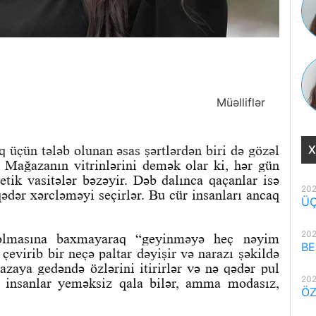
Müəlliflər
üçün tələb olunan əsas şərtlərdən biri də gözəl
X
Mağazanın vitrinlərini demək olar ki, hər gün
tik vasitələr bəzəyir. Dəb dalınca qaçanlar isə
202
dər xərcləməyi seçirlər. Bu cür insanları ancaq
ÜÇ
202
n olmasına baxmayaraq “geyinməyə heç nəyim
BE
 çevirib bir neçə paltar dəyişir və narazı şəkildə
zaya gedəndə özlərini itirirlər və nə qədər pul
202
Bu insanlar yeməksiz qala bilər, amma modasız,
ÖZ