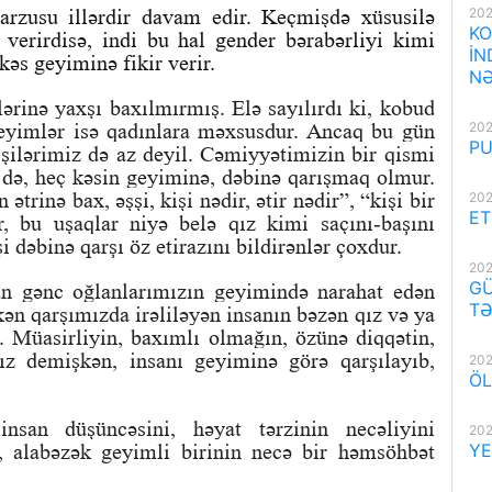
zusu illərdir davam edir. Keçmişdə xüsusilə
202
KO
verirdisə, indi bu hal gender bərabərliyi kimi
İN
 kəs geyiminə fikir verir.
NƏ
lərinə yaxşı baxılmırmış. Elə sayılırdı ki, kobud
 geyimlər isə qadınlara məxsusdur. Ancaq bu gün
202
PU
şilərimiz də az deyil. Cəmiyyətimizin bir qismi
 də, heç kəsin geyiminə, dəbinə qarışmaq olmur.
trinə bax, əşşi, kişi nədir, ətir nədir”, “kişi bir
202
ET
, bu uşaqlar niyə belə qız kimi saçını-başını
i dəbinə qarşı öz etirazını bildirənlər çoxdur.
202
GÜ
ün gənc oğlanlarımızın geyimində narahat edən
TƏ
kən qarşımızda irəliləyən insanın bəzən qız və ya
. Müasirliyin, baxımlı olmağın, özünə diqqətin,
mız demişkən, insanı geyiminə görə qarşılayıb,
202
ÖL
nsan düşüncəsini, həyat tərzinin necəliyini
202
, alabəzək geyimli birinin necə bir həmsöhbət
YE