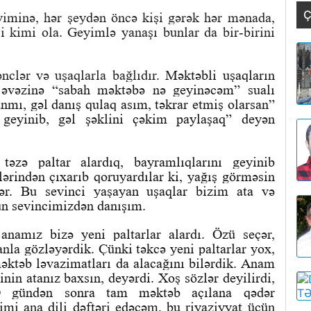
Ç
eyiminə, hər şeydən öncə kişi gərək hər mənada,
i kimi ola. Geyimlə yanaşı bunlar da bir-birini
clər və uşaqlarla bağlıdır.
Məktəbli uşaqların
” əvəzinə “sabah məktəbə nə geyinəcəm” sualı
anmı, gəl danış qulaq asım, təkrar etmiş olarsan”
eyinib, gəl şəklini çəkim paylaşaq” deyən
əzə paltar alardıq, bayramlıqlarını geyinib
ərindən çıxarıb qoruyardılar ki, yağış görməsin
ilər. Bu sevinci yaşayan uşaqlar bizim ata və
ün sevincimizdən danışım.
namız bizə yeni paltarlar alardı. Özü seçər,
la gözləyərdik. Çünki təkcə yeni paltarlar yox,
 məktəb ləvazimatları da alacağını bilərdik. Anam
inin atanız baxsın, deyərdi. Xoş sözlər deyilirdi,
 O gündən sonra tam məktəb açılana qədər
imi ana dili dəftəri edəcəm, bu riyaziyyat üçün