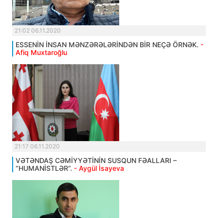
21:02 06.11.2020
ESSENİN İNSAN MƏNZƏRƏLƏRİNDƏN BİR NEÇƏ ÖRNƏK.
-
Afiq Muxtaroğlu
21:17 06.11.2020
VƏTƏNDAŞ CƏMİYYƏTİNİN SUSQUN FƏALLARI –
“HUMANİSTLƏR”.
- Aygül İsayeva