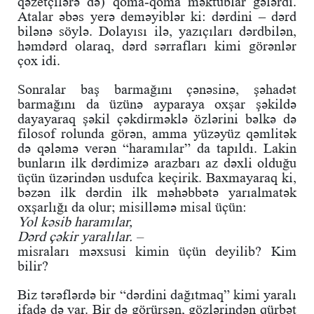
qəzetçilərə də) qoma-qoma məktublar gələrdi.
Atalar əbəs yerə deməyiblər ki: dərdini – dərd
bilənə söylə. Dolayısı ilə, yazıçıları dərdbilən,
həmdərd olaraq, dərd sərrafları kimi görənlər
çox idi.
Sonralar baş barmağını çənəsinə, şəhadət
barmağını da üzünə ayparaya oxşar şəkildə
dayayaraq şəkil çəkdirməklə özlərini bəlkə də
filosof rolunda görən, amma yüzəyüz qəmlitək
də qələmə verən “haramılar” da tapıldı. Lakin
bunların ilk dərdimizə arazbarı az dəxli olduğu
üçün üzərindən usdufca keçirik. Baxmayaraq ki,
bəzən ilk dərdin ilk məhəbbətə yarıalmatək
oxşarlığı da olur; misilləmə misal üçün:
Yol kəsib haramılar,
Dərd çəkir yaralılar. –
misraları məxsusi kimin üçün deyilib? Kim
bilir?
Biz tərəflərdə bir “dərdini dağıtmaq” kimi yaralı
ifadə də var. Bir də görürsən, gözlərindən qürbət