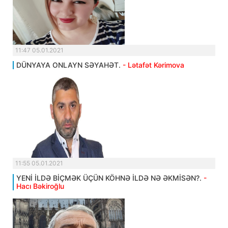
11:47 05.01.2021
DÜNYAYA ONLAYN SƏYAHƏT.
- Lətafət Kərimova
11:55 05.01.2021
YENİ İLDƏ BİÇMƏK ÜÇÜN KÖHNƏ İLDƏ NƏ ƏKMİSƏN?.
-
Hacı Bəkiroğlu