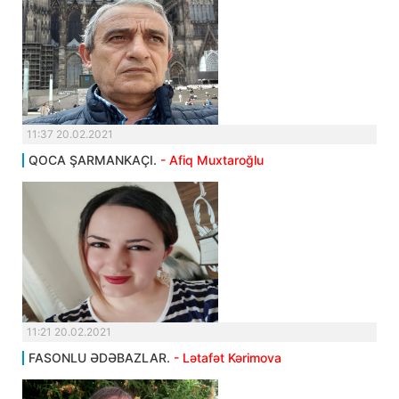
11:37 20.02.2021
QOCA ŞARMANKAÇI.
- Afiq Muxtaroğlu
11:21 20.02.2021
FASONLU ƏDƏBAZLAR.
- Lətafət Kərimova