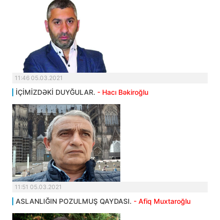
11:46 05.03.2021
İÇİMİZDƏKİ DUYĞULAR.
- Hacı Bəkiroğlu
11:51 05.03.2021
ASLANLIĞIN POZULMUŞ QAYDASI.
- Afiq Muxtaroğlu