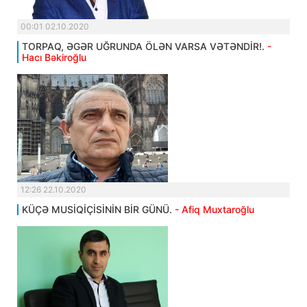
00:01 02.10.2020
TORPAQ, ƏGƏR UĞRUNDA ÖLƏN VARSA VƏTƏNDİR!.
-
Hacı Bəkiroğlu
12:26 22.10.2020
KÜÇƏ MUSİQİÇİSİNİN BİR GÜNÜ.
- Afiq Muxtaroğlu