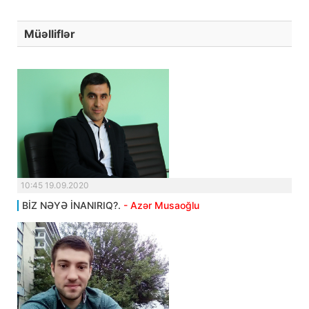
Müəlliflər
10:45 19.09.2020
BİZ NƏYƏ İNANIRIQ?.
- Azər Musaoğlu