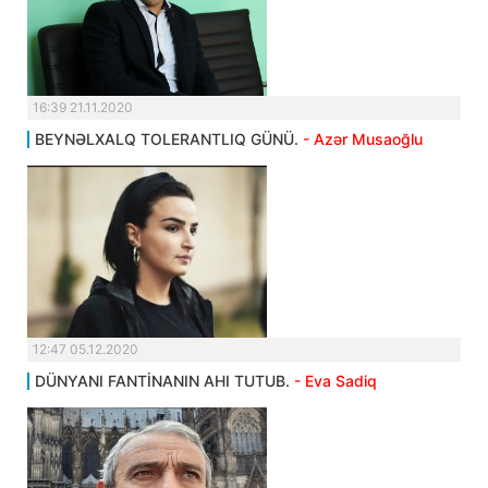
16:39 21.11.2020
BEYNƏLXALQ TOLERANTLIQ GÜNÜ.
- Azər Musaoğlu
12:47 05.12.2020
DÜNYANI FANTİNANIN AHI TUTUB.
- Eva Sadiq