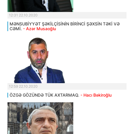
12:31 22.10.2020
MƏNSUBİYYƏT ŞƏKİLÇİSİNİN BİRİNCİ ŞƏXSİN TƏKİ VƏ
CƏMİ.
- Azər Musaoğlu
12:59 22.10.2020
ÖZGƏ GÖZÜNDƏ TÜK AXTARMAQ.
- Hacı Bəkiroğlu