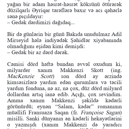
yağan bir adam həsrət-həsrət köksünü ötürərək
düzilqarlı Əyriqar tərəflərə baxır və acı qəhərlə
sənə pıçıldayır:
– Gedək dərdimizi dağıdaq...
Bir də günlərin bir günü Bakıda unudulmaz Adil
Mirseyid hələ indiyədək Şəhidlər xiyabanında
olmadığımı eşidən kimi demişdi:
– Gedək bir az dərd dərək.
Cəmisi dörd həftə bundan əvvəl oxudum ki,
milyarder xanım Makkenzi Skott (ing.
MacKenzie Scott
) son dörd ay ərzində
kimsəsizlərə yardım edən qurumlara və təcili
yardım fonduna, nə az, nə çox, düz dörd milyard
dollardan artıq ianə edib. Açığı, çox sevindim.
Amma xanım Makkenzi şəkildə kədərli
görünürdü; eynən “Salam, kədər” romanının
müəllifi Fransuaza Saqan (fr.
Françoise Sagan
)
misilli. Sanki dünyanın ən kədərli hekayətlərini
o yazmışdı (xanım Makkenzi də yaradıcı