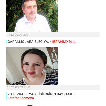
11:13 20.02.2021
QARANLIQLARA ELEGİYA.
- İBRAHİMXƏLİL .
10:28 05.03.2021
23 FEVRAL – YAD KİŞİLƏRİNİN BAYRAMI.
-
Lətafət Kərimova