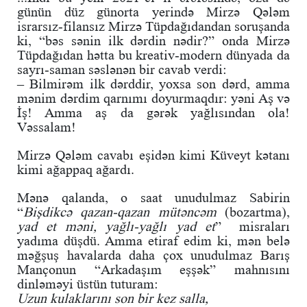
günün düz günorta yerində Mirzə Qələm
israrsız-filansız Mirzə Tüpdağıdandan soruşanda
ki, “bəs sənin ilk dərdin nədir?” onda Mirzə
Tüpdağıdan hətta bu kreativ-modern dünyada da
sayrı-saman səslənən bir cavab verdi:
– Bilmirəm ilk dərddir, yoxsa son dərd, amma
mənim dərdim qarnımı doyurmaqdır: yəni Aş və
İş! Amma aş da gərək yağlısından ola!
Vəssalam!
Mirzə Qələm cavabı eşidən kimi Küveyt kətanı
kimi ağappaq ağardı.
Mənə qalanda, o saat unudulmaz Sabirin
“
Bişdikcə qazan-qazan mütəncəm
(bozartma),
yad et məni, yağlı-yağlı yad et
” misraları
yadıma düşdü. Amma etiraf edim ki, mən belə
məğşuş havalarda daha çox unudulmaz Barış
Mançonun “Arkadaşım eşşək” mahnısını
dinləməyi üstün tuturam:
Uzun kulaklarını son bir kez salla,