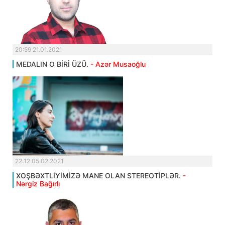
20:59 21.01.2021
MEDALIN O BİRİ ÜZÜ.
- Azər Musaoğlu
22:12 05.02.2021
XOŞBƏXTLİYİMİZƏ MANE OLAN STEREOTİPLƏR.
-
Nərgiz Bağırlı