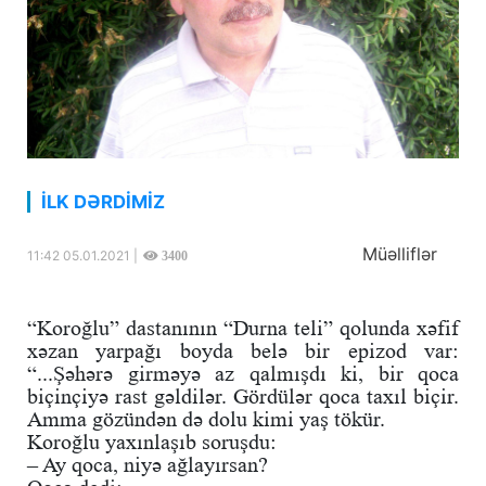
İLK DƏRDİMİZ
Müəlliflər
11:42 05.01.2021 |
3400
“Koroğlu” dastanının “Durna teli” qolunda xəfif
xəzan yarpağı boyda belə bir epizod var:
“...Şəhərə girməyə az qalmışdı ki, bir qoca
biçinçiyə rast gəldilər. Gördülər qoca taxıl biçir.
Amma gözündən də dolu kimi yaş tökür.
Koroğlu yaxınlaşıb soruşdu:
– Ay qoca, niyə ağlayırsan?