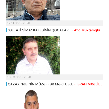
12:11 05.12.2020
“GELATİ SİMA” KAFESİNİN QOCALARI.
- Afiq Muxtaroğlu
13:53 05.12.2020
QAZAX NƏBİNİN MÜZƏFFƏR MƏKTUBU.
- İBRAHİMXƏLİL .