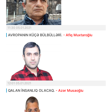
11:30 05.01.2021
AVROPANIN KÜÇƏ BÜLBÜLLƏRİ.
- Afiq Muxtaroğlu
12:01 05.01.2021
QALAN İNSANLIQ OLACAQ.
- Azər Musaoğlu