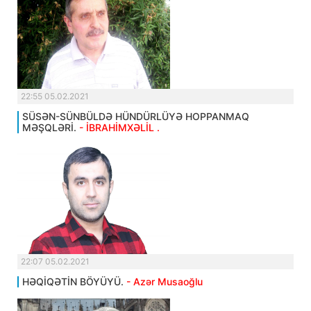
22:55 05.02.2021
SÜSƏN-SÜNBÜLDƏ HÜNDÜRLÜYƏ HOPPANMAQ
MƏŞQLƏRİ.
- İBRAHİMXƏLİL .
22:07 05.02.2021
HƏQİQƏTİN BÖYÜYÜ.
- Azər Musaoğlu