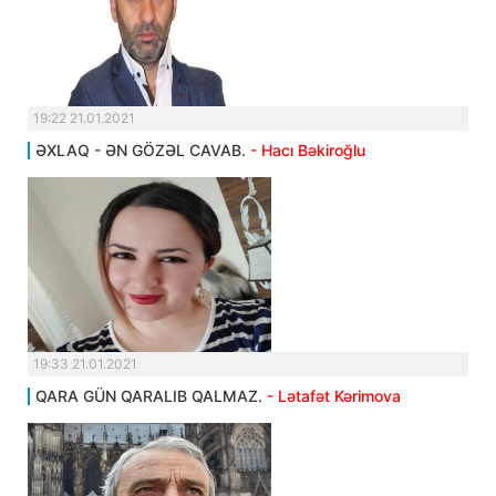
19:22 21.01.2021
ƏXLAQ - ƏN GÖZƏL CAVAB.
- Hacı Bəkiroğlu
19:33 21.01.2021
QARA GÜN QARALIB QALMAZ.
- Lətafət Kərimova