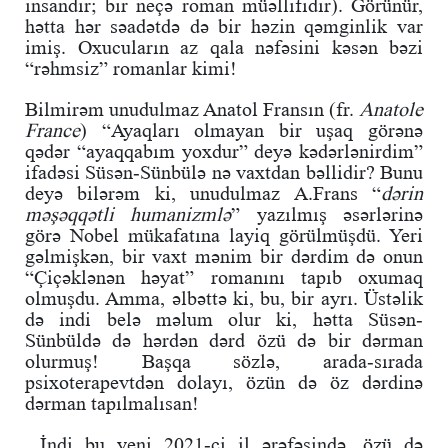
insandır; bir neçə roman müəllifidir). Görünür,
hətta hər səadətdə də bir həzin qəmginlik var
imiş. Oxucuların az qala nəfəsini kəsən bəzi
“rəhmsiz” romanlar kimi!
Bilmirəm unudulmaz Anatol Fransın (fr.
Anatole
France
) “Ayaqları olmayan bir uşaq görənə
qədər “ayaqqabım yoxdur” deyə kədərlənirdim”
ifadəsi Süsən-Sünbülə nə vaxtdan bəllidir? Bunu
deyə bilərəm ki, unudulmaz A.Frans “
dərin
məşəqqətli humanizmlə
” yazılmış əsərlərinə
görə Nobel mükafatına layiq görülmüşdü. Yeri
gəlmişkən, bir vaxt mənim bir dərdim də onun
“Çiçəklənən həyat” romanını tapıb oxumaq
olmuşdu. Amma, əlbəttə ki, bu, bir ayrı. Üstəlik
də indi belə məlum olur ki, hətta Süsən-
Sünbüldə də hərdən dərd özü də bir dərman
olurmuş! Başqa sözlə, arada-sırada
psixoterapevtdən dolayı, özün də öz dərdinə
dərman tapılmalısan!
...İndi bu yeni 2021-ci il ərəfəsində, özü də