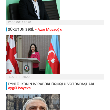
22:00 06.11.2020
SÜKUTUN SƏSİ.
- Azər Musaoğlu
16:27 21.11.2020
EYNİ ÖLKƏNİN BƏRABƏRHÜQUQLU VƏTƏNDAŞLARI.
-
Aygül İsayeva