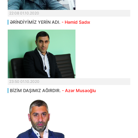
22:08 01.10.2020
ƏRİNDİYİMİZ YERİN ADI.
- Həmid Sadıx
23:50 01.10.2020
BİZİM DAŞIMIZ AĞIRDIR.
- Azər Musaoğlu