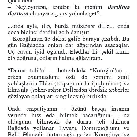
Qoca dedi:
– Neyləyirsən, səndən ki mənim
dərdimə
dərman
olmayacaq, çıx yolunla get”.
...orda ayla, illə, burda müxtəsər dillə... onda
qoca biçinçi dərdini açıb danışır:
– Koroğlunun üç dəlisi gəlib buraya çıxıbdı. Bu
gün Bağdadda onları dar ağacından asacaqlar.
Üç cavan iyid oğlandı. Elədilər ki, şəkil kimi,
elə doğrusu, onların halına ağlayıram.
“Durna teli”ni – bütövlükdə “Koroğlu”nu –
erkən oxumuşdum; özü də səmimi sinif
yoldaşlarım Eldar (torpağı nurlu-işıqlı olsun) və
Elmanla (səhər-səhər Dəllərdən dərdsiz xəbərlər
gözləyən qulaqları cingildəsin) birlikdə.
Onda empatiyanın – özünü başqa insanın
yerində hiss edə bilmək bacarığının – nə
olduğunu bilməsək də durna teli dalınca
Bağdada yollanan Eyvazı, Dəmirçioğlunu və
Bəlli Əhmədi qurtarmağa gedən Koroğluya və