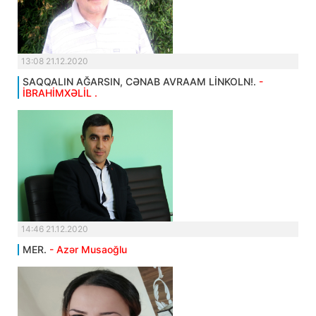
13:08 21.12.2020
SAQQALIN AĞARSIN, CƏNAB AVRAAM LİNKOLN!.
-
İBRAHİMXƏLİL .
14:46 21.12.2020
MER.
- Azər Musaoğlu