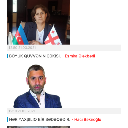
12:50 21.03.2021
BÖYÜK QÜVVƏNİN ÇƏKİSİ.
- Esmira Ələkbərli
12:19 21.03.2021
HƏR YAXŞILIQ BİR SƏDƏQƏDİR.
- Hacı Bəkiroğlu