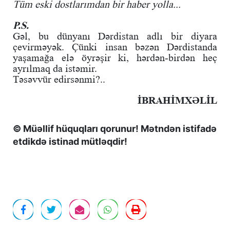
Tüm eski dostlarımdan bir haber yolla...
P.S.
Gəl, bu dünyanı Dərdistan adlı bir diyara
çevirməyək. Çünki insan bəzən Dərdistanda
yaşamağa elə öyrəşir ki, hərdən-birdən heç
ayrılmaq da istəmir.
Təsəvvür edirsənmi?..
İBRAHİMXƏLİL
© Müəllif hüquqları qorunur! Mətndən istifadə
etdikdə istinad mütləqdir!