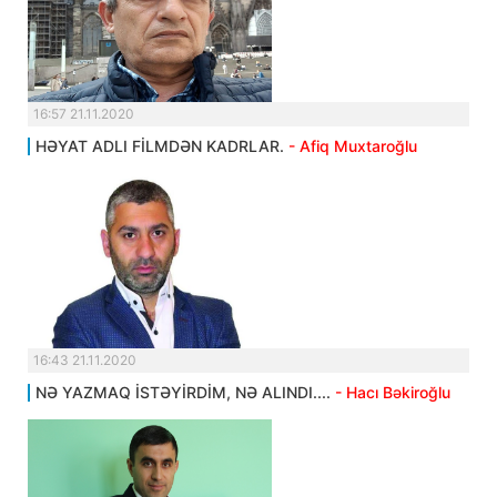
16:57 21.11.2020
HƏYAT ADLI FİLMDƏN KADRLAR.
- Afiq Muxtaroğlu
16:43 21.11.2020
NƏ YAZMAQ İSTƏYİRDİM, NƏ ALINDI....
- Hacı Bəkiroğlu