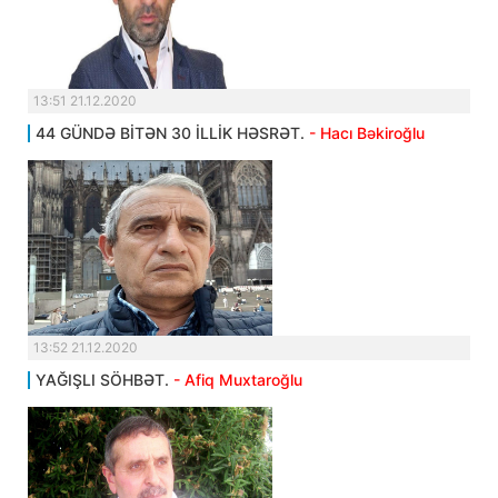
13:51 21.12.2020
44 GÜNDƏ BİTƏN 30 İLLİK HƏSRƏT.
- Hacı Bəkiroğlu
13:52 21.12.2020
YAĞIŞLI SÖHBƏT.
- Afiq Muxtaroğlu