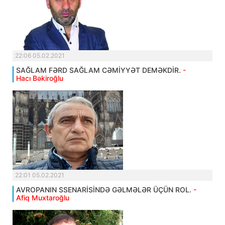
22:06 05.02.2021
SAĞLAM FƏRD SAĞLAM CƏMİYYƏT DEMƏKDİR.
-
Hacı Bəkiroğlu
22:01 05.02.2021
AVROPANIN SSENARİSİNDƏ GƏLMƏLƏR ÜÇÜN ROL.
-
Afiq Muxtaroğlu