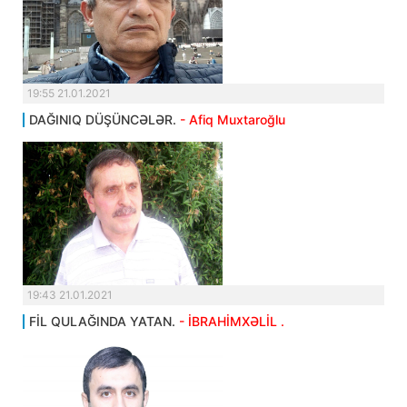
19:55 21.01.2021
DAĞINIQ DÜŞÜNCƏLƏR.
- Afiq Muxtaroğlu
19:43 21.01.2021
FİL QULAĞINDA YATAN.
- İBRAHİMXƏLİL .