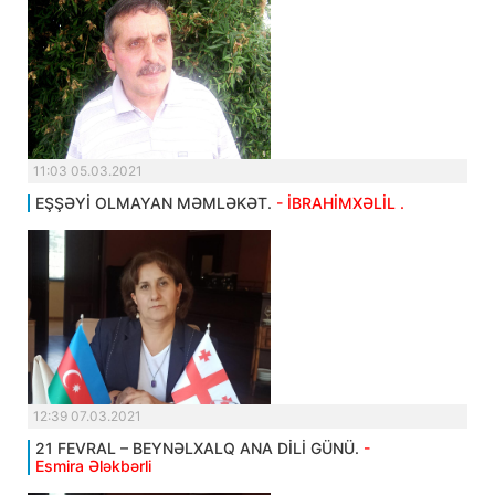
11:03 05.03.2021
EŞŞƏYİ OLMAYAN MƏMLƏKƏT.
- İBRAHİMXƏLİL .
12:39 07.03.2021
21 FEVRAL – BEYNƏLXALQ ANA DİLİ GÜNÜ.
-
Esmira Ələkbərli