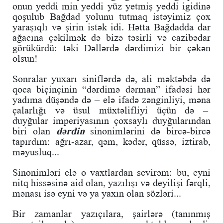
onun yeddi min yeddi yüz yetmiş yeddi igidinə
qoşulub Bağdad yolunu tutmaq istəyimiz çox
yaraşıqlı və şirin istək idi. Hətta Bağdadda dar
ağacına çəkilmək də bizə təsirli və cazibədar
görükürdü: təki Dəllərdə dərdimizi bir çəkən
olsun!
Sonralar yuxarı siniflərdə də, ali məktəbdə də
qoca biçinçinin “dərdimə dərman” ifadəsi hər
yadıma düşəndə də – elə ifadə zənginliyi, məna
çalarlığı və üsul müxtəlifliyi üçün də –
duyğular imperiyasının çoxsaylı duyğularından
biri olan
dərdin
sinonimlərini də bircə-bircə
tapırdım: ağrı-azar, qəm, kədər, qüssə, iztirab,
məyusluq...
Sinonimləri elə o vaxtlardan sevirəm: bu, eyni
nitq hissəsinə aid olan, yazılışı və deyilişi fərqli,
mənası isə eyni və ya yaxın olan sözləri...
Bir zamanlar yazıçılara, şairlərə (tanınmış